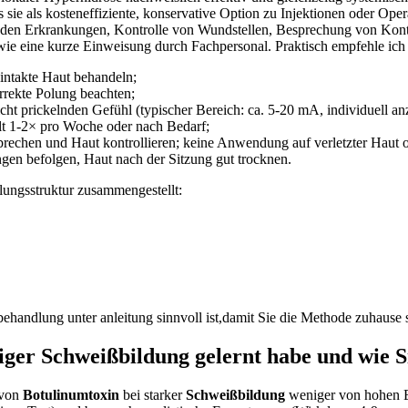
e‍ als kosteneffiziente, konservative Option zu Injektionen oder Opera
nden Erkrankungen, Kontrolle von Wundstellen, Besprechung von Kontr
wie‍ eine kurze Einweisung durch⁢ Fachpersonal. Praktisch empfehle ic
intakte⁢ Haut behandeln;
orrekte Polung beachten;
icht prickelnden Gefühl (typischer ‌Bereich: ca. 5-20 mA, individuell 
lt 1-2× pro Woche oder nach Bedarf;
brechen und Haut kontrollieren; keine Anwendung auf verletzter Haut o
gen befolgen, Haut nach der Sitzung gut trocknen.
dlungsstruktur zusammengestellt:
tbehandlung unter anleitung sinnvoll ist,damit⁤ Sie die Methode zuhaus
er Schweißbildung gelernt habe ‍und wie Sie
 von
Botulinumtoxin
bei⁣ starker
Schweißbildung
weniger ‌von hohen E