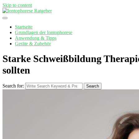
Skip to content
Startseite
Grundlagen der Iontophorese
Anwendung & Tipps
Geräte & Zubehör
Starke Schweißbildung Therapie
sollten
Search for:
Search