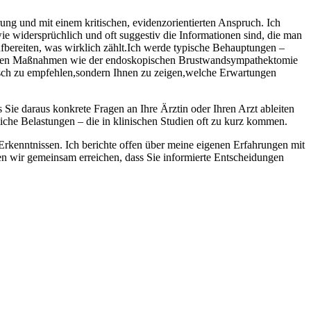
ng und mit einem kritischen, evidenzorientierten Anspruch. Ich⁤
wie widersprüchlich und oft suggestiv die Informationen sind, die man
ufbereiten, was wirklich zählt.Ich werde typische Behauptungen –
rativen Maßnahmen wie der endoskopischen Brustwandsympathektomie
isch zu empfehlen,sondern‌ Ihnen zu zeigen,welche Erwartungen
s Sie daraus konkrete ⁢Fragen an Ihre Ärztin oder Ihren Arzt ableiten
he Belastungen‍ – die in​ klinischen Studien oft zu kurz kommen.
n Erkenntnissen. Ich berichte offen über meine eigenen Erfahrungen mit
ten wir gemeinsam erreichen, dass Sie informierte Entscheidungen