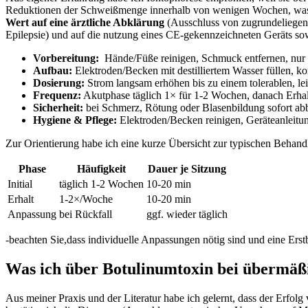
‍Reduktionen der‌ Schweißmenge innerhalb von wenigen ⁤Wochen, was si
Wert auf eine ärztliche Abklärung
​(Ausschluss​ von zugrundeliege
Epilepsie) ⁣und auf die nutzung eines CE-gekennzeichneten Geräts so
Vorbereitung:
⁢ Hände/Füße⁢ reinigen, Schmuck entfernen, nur 
Aufbau:
Elektroden/Becken mit ⁣destilliertem Wasser füllen, k
Dosierung:
Strom langsam erhöhen bis⁤ zu einem tolerablen, le
Frequenz:
Akutphase täglich 1× für 1-2 Wochen, danach Erha
Sicherheit:
​bei Schmerz, Rötung oder Blasenbildung sofort ab
Hygiene & Pflege:
Elektroden/Becken reinigen, Geräteanleitun
Zur Orientierung habe ich eine ‌kurze Übersicht‍ zur typischen Behan
Phase
Häufigkeit
Dauer je Sitzung
Initial
täglich⁣ 1-2 Wochen
10-20 min
Erhalt
1-2×/Woche
10-20 min
Anpassung
bei Rückfall
ggf. wieder täglich
-beachten Sie,dass ⁢individuelle Anpassungen nötig sind und eine Ers
Was ich über Botulinumtoxin bei übermäßig
Aus meiner Praxis​ und der Literatur habe ich gelernt, dass der Erfolg