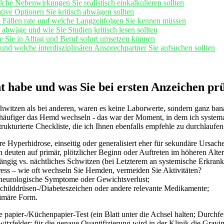
he Nebenwirkungen Sie‍ realistisch einkalkulieren sollten
tive Optionen Sie ​kritisch abwägen sollten
 Fällen ⁣rate und welche Langzeitfolgen Sie kennen müssen
abwäge und wie Sie Studien kritisch lesen sollten
e Sie in Alltag und Beruf sofort‍ umsetzen können
nd ‌welche interdisziplinären Ansprechpartner Sie aufsuchen sollten
t habe und was Sie bei ersten Anzeichen prü
 ​schwitzen als bei anderen, waren ⁣es keine Laborwerte, sondern ganz b
e häufiger das Hemd wechseln ​- das war der Moment, in dem ich systema
ukturierte Checkliste, die ich ‍Ihnen⁣ ebenfalls‍ empfehle zu durchlaufen
re Hyperhidrose,‍ einseitig oder generalisiert eher für sekundäre Ursach
 deuten auf primär, plötzlicher Beginn ‌oder Auftreten im höheren Alte
ängig vs. nächtliches Schwitzen (bei Letzterem an systemische‌ Erkran
ress – wie oft wechseln⁤ Sie Hemden, vermeiden Sie Aktivitäten?
‌neurologische Symptome oder Gewichtsverlust;
Schilddrüsen‑/Diabeteszeichen oder andere relevante Medikamente;
rimäre Form.
che papier‑/Küchenpapier‑Test (ein Blatt ‍unter die Achsel halten; Dur
hwitzfelder; für die genaue Quantifizierung wird in der Klinik die G