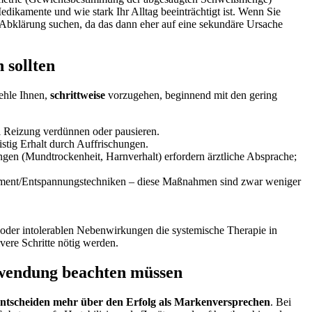
dikamente und wie stark Ihr Alltag beeinträchtigt⁤ ist. Wenn Sie
e Abklärung suchen, da ​das dann eher auf eine sekundäre Ursache
 sollten
fehle Ihnen,
schrittweise
vorzugehen, beginnend mit den gering
i Reizung verdünnen oder pausieren.
stig Erhalt durch Auffrischungen.
en (Mundtrockenheit, Harnverhalt) erfordern ärztliche Absprache;
gement/Entspannungstechniken – diese Maßnahmen sind zwar weniger
kt oder intolerablen Nebenwirkungen die systemische Therapie in
vere Schritte nötig werden.
nwendung beachten müssen
tscheiden ⁢mehr über den Erfolg als Markenversprechen
. Bei