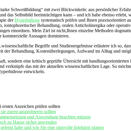
arke ⁤Schweißbildung“ mit zwei Blickwinkeln:⁣ aus persönlicher Erfahru
und das Selbstbild beeinträchtigen kann – und ich habe ebenso erlebt, 
apie der
Hyperhidrose
systematisch prüfen und Ihnen praxisorientiert a
en, iontophoretischer Behandlung,⁢ oralen Anticholinergika oder ope
ungen einordnen. Mein Ziel ist nicht,Ihnen einzelne Methoden dogmat
oder kommerzielle Aussagen dominieren.
ssenschaftliche ⁣Begriffe und Studienergebnisse ⁤erläutere⁤ ich ‌so,⁤ das
keit der Behandlung, Kostenüberlegungen, Aufwand im Alltag und ⁣möglic
haft, sondern eine kritisch geprüfte Übersicht mit⁤ handlungsorientierte
und​ verknüpfe das mit der aktuellen wissenschaftlichen Lage. So möch
Hyperhidrose entwickeln.
i ersten Anzeichen ‌prüfen⁤ sollten
e zuerst ausprobieren ⁢sollten
Zusammensetzung und Anwendung beachten müssen
isch zu ‍Hause sicher anwenden
elernt habe und wie Sie eine‍ sinnvolle Injektion planen