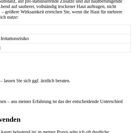
ubstanz, auf pH-stabilisierende Zusätze und auf hautberuhigende
Abend auf sauberer, vollständig trockener Haut auftragen, nicht
n – größere Wirksamkeit erreichen Sie, wenn die Haut ​für mehrere
ich nutze:
rritationsrisiko
t
assen Sie sich ​ggf. ⁢ärztlich beraten.
onen – aus meiner Erfahrung ist das der entscheidende Unterschied
nwenden
aum belastend ​ist; in meiner Praxis sehe ich oft deutliche