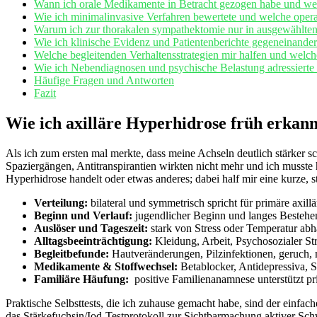
Wann ich orale Medikamente in Betracht gezogen habe ‍und welc
Wie ich⁤ minimalinvasive Verfahren bewertete und welche ​opera
Warum ich zur thorakalen​ sympathektomie ‍nur in ausgewählten
Wie ich klinische Evidenz und Patientenberichte gegeneinander 
Welche ⁤begleitenden Verhaltensstrategien mir halfen und welch
Wie ich Nebendiagnosen und psychische Belastung adressierte u
Häufige Fragen und ⁣Antworten
Fazit
Wie‍ ich axilläre Hyperhidrose früh erkann
Als ich zum ersten ‌mal merkte, ⁢dass meine Achseln⁣ deutlich stärker
Spaziergängen, Antitranspirantien wirkten ‌nicht‍ mehr und ich musst
Hyperhidrose handelt oder etwas anderes; dabei half⁢ mir eine kurze, str
Verteilung:
bilateral und symmetrisch spricht für primäre axillä
Beginn und Verlauf:
jugendlicher Beginn und langes⁢ Bestehen⁤
Auslöser​ und Tageszeit:
stark von Stress oder Temperatur abh
Alltagsbeeinträchtigung:
Kleidung, Arbeit, Psychosozialer St
Begleitbefunde:
Hautveränderungen, Pilzinfektionen, geruch, 
Medikamente & Stoffwechsel:
Betablocker, Antidepressiva, 
Familiäre Häufung:
⁢ positive Familienanamnese unterstützt p
Praktische Selbsttests, die ich zuhause‌ gemacht habe, sind der einfa
das Stärkefuchsin/Iod‑Testprotokoll zur Sichtbarmachung aktiver Sc