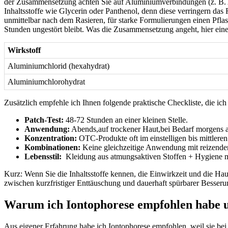
der Zusammensetzung achten Sie⁣ auf Aluminiumverbindungen (z. B. A
Inhaltsstoffe wie Glycerin oder Panthenol, denn diese verringern das 
unmittelbar⁢ nach dem Rasieren, für starke Formulierungen einen Pfla
Stunden ungestört bleibt. Was die⁤ Zusammensetzung angeht, hier eine
Wirkstoff
Aluminiumchlorid (hexahydrat)
Aluminiumchlorohydrat
Zusätzlich empfehle ich Ihnen folgende praktische ⁣Checkliste, die ich 
Patch-Test:
48-72 Stunden an einer kleinen Stelle.
Anwendung:
Abends,auf​ trockener Haut,bei Bedarf morgens
Konzentration:
OTC-Produkte oft im einstelligen⁤ bis​ mittleren
Kombinationen:
Keine gleichzeitige Anwendung ‌mit reizenden
Lebensstil:
⁣ Kleidung aus‌ atmungsaktiven Stoffen + Hygiene 
Kurz: Wenn Sie die Inhaltsstoffe kennen, die Einwirkzeit und die Hau
zwischen kurzfristiger Enttäuschung und dauerhaft spürbarer Besseru
Warum ich ⁣Iontophorese empfohlen‌ habe u
Aus eigener Erfahrung⁣ habe ich Iontophorese empfohlen, weil sie bei l