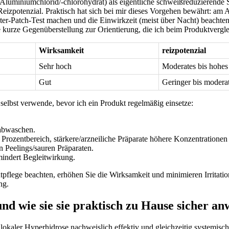
luminiumchlorid/-chlorohydrat) als eigentliche schweißreduzierende S
Reizpotenzial. Praktisch hat sich bei‍ mir dieses Vorgehen bewährt: am 
ster-Patch-Test ⁣machen und die Einwirkzeit (meist über Nacht) beachte
 kurze Gegenüberstellung zur Orientierung, die ich beim Produktvergle
Wirksamkeit
reizpotenzial
Sehr hoch
Moderates bis hohes I
Gut
Geringer bis ⁢modera
selbst verwende, bevor ich ⁤ein Produkt⁣ regelmäßig einsetze: ​
 abwaschen.
 Prozentbereich, stärkere/arzneiliche Präparate höhere Konzentrationen – l
 Peelings/sauren Präparaten.
mindert Begleitwirkung.
tpflege beachten, erhöhen Sie die Wirksamkeit und ⁢minimieren Irritati
ng.
nd wie sie sie praktisch zu Hause⁢ sicher a
okaler Hyperhidrose nachweislich effektiv und gleichzeitig‌ systemisch k