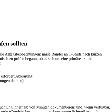
fen sollten
anale Alltagsbeobachtungen: ​nasse Ränder an T‑Shirts nach kurzen
tisch zu prüfen begann, ob es sich um eine primäre axilläre
:
en;
r erfordert Abklärung;
kungen ⁣denken);
chfeuchtung innerhalb von Minuten dokumentieren) und, wenn⁣ verfügbar,
ravimetrie (Gewichtsbestimmung der abgesaugten Schweißmenge)