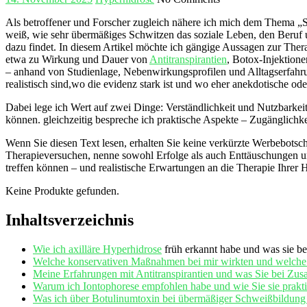
Als ‌betroffener und Forscher zugleich nähere ich mich dem Thema „St
weiß, wie sehr übermäßiges Schwitzen das ‌soziale ⁤Leben, den Beruf 
dazu findet. In diesem Artikel möchte ich gängige Aussagen zur ⁤Ther
etwa zu Wirkung und Dauer von
Antitranspirantien
, Botox-Injektion
– anhand von Studienlage, ​Nebenwirkungsprofilen und Alltagserfahr
realistisch sind,wo die evidenz stark ist und⁢ wo eher anekdotische 
Dabei lege ich Wert auf zwei Dinge: Verständlichkeit und Nutzbarkeit.wi
können. gleichzeitig bespreche ich‍ praktische Aspekte – Zugänglich
Wenn ⁣Sie diesen Text lesen,⁢ erhalten Sie keine verkürzte Werbebotsc
Therapieversuchen, nenne sowohl Erfolge ⁣als auch ‍Enttäuschungen ⁣
treffen können – und realistische Erwartungen an die Therapie Ihrer 
Keine Produkte gefunden.
Inhaltsverzeichnis
Wie ich
axilläre Hyperhidrose
​ früh erkannt habe ​und was sie be
Welche konservativen Maßnahmen bei mir wirkten und ​welche si
Meine Erfahrungen mit Antitranspirantien und was Sie bei 
Warum ich Iontophorese empfohlen habe ⁤und wie ⁣Sie sie prakt
Was ich über Botulinumtoxin bei übermäßiger Schweißbildung‌ g