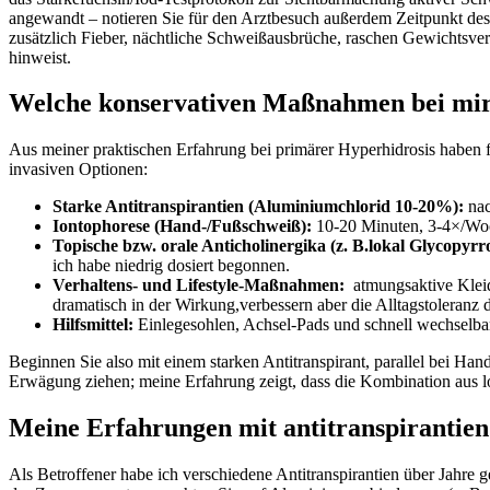
angewandt – ‌notieren Sie für den‌ Arztbesuch außerdem‌ Zeitpunkt des
zusätzlich Fieber, nächtliche Schweißausbrüche,‍ raschen Gewichtsverl
hinweist.
Welche konservativen Maßnahmen bei mir w
Aus meiner praktischen Erfahrung bei primärer Hyperhidrosis haben f
invasiven Optionen:
Starke Antitranspirantien (Aluminiumchlorid 10-20%):
nac
Iontophorese (Hand-/Fußschweiß):
10-20 Minuten, ‍3-4×/Woch
Topische bzw. orale ⁤Anticholinergika (z. B.lokal Glycopyr
ich habe niedrig dosiert begonnen.
Verhaltens- und Lifestyle‑Maßnahmen:
⁢ atmungsaktive Kle
dramatisch in der Wirkung,verbessern aber die Alltagstoleranz ⁢d
Hilfsmittel:
Einlegesohlen, Achsel‑Pads und schnell wechselbar
Beginnen Sie also mit einem starken Antitranspirant, parallel‍ bei H
Erwägung ziehen; meine Erfahrung zeigt, dass die Kombination aus lok
Meine Erfahrungen mit antitranspirantie
Als Betroffener habe ich verschiedene⁢ Antitranspirantien über Jahre g