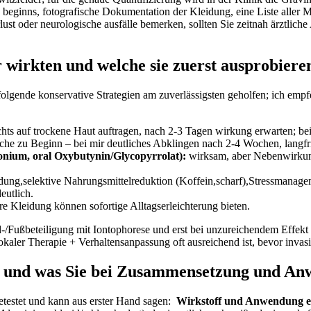
 beginns, fotografische Dokumentation der Kleidung, eine Liste aller Me
ust oder neurologische ausfälle bemerken, sollten Sie zeitnah ärztlich
irkten und‍ welche sie zuerst ausprobieren
olgende konservative Strategien am zuverlässigsten geholfen; ich emp
hts auf trockene Haut auftragen, nach 2-3 ‍Tagen wirkung erwarten; be
e zu Beginn – bei⁣ mir‍ deutliches Abklingen nach 2-4 Wochen, langfri
ronium, oral Oxybutynin/Glycopyrrolat):
wirksam, aber Nebenwirkung
idung,selektive Nahrungsmittelreduktion (Koffein,scharf),Stressmana
eutlich.
e Kleidung können sofortige Alltagserleichterung bieten.
and‑/Fußbeteiligung mit Iontophorese und erst ⁣bei unzureichendem Effe
aler Therapie + Verhaltensanpassung oft ausreichend ist, bevor invasi
n und was Sie bei Zusammensetzung und A
etestet und kann aus erster Hand sagen: ‍
Wirkstoff und Anwendung en