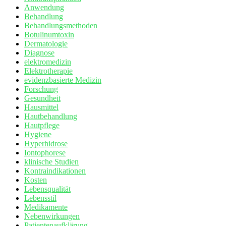
Anwendung
Behandlung
Behandlungsmethoden
Botulinumtoxin
Dermatologie
Diagnose
elektromedizin
Elektrotherapie
evidenzbasierte Medizin
Forschung
Gesundheit
Hausmittel
Hautbehandlung
Hautpflege
Hygiene
Hyperhidrose
Iontophorese
klinische Studien
Kontraindikationen
Kosten
Lebensqualität
Lebensstil
Medikamente
Nebenwirkungen
Patientenaufklärung