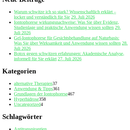
Warum schwitze ich so stark? Wissenschaftlich erklärt –
locker und verständlich für Sie
29. Juli 2026
Iontophorese wirkungsnachweise: Was Sie über Evidenz,
Studienlage und praktische Anwendung wissen sollten
29.
Juli 2026
Gel‑Iontophorese für Gesichtsbehandlung auf Naturbasis:
Was Sie über Wirksamkeit und Anwendung wissen sollten
28.
Juli 2026
Botox gegen schwitzen erfahrungen: Akademische Analyse,
informell für Sie erklärt
27. Juli 2026
Kategorien
alternative Therapien
37
Anwendung & Tipps
361
Grundlagen der Iontophorese
467
Hyperhidrose
358
Uncategorized
4
Schlagwörter
Antitranspirantien