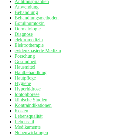
Antitranspirantien
Anwendung
Behandlung
Behandlungsmethoden
Botulinumtoxin
Dermatologie
Diagnose
elektromedizin
Elektrotherapie
evidenzbasierte Medizin
Forschung
Gesundheit
Hausmittel
Hautbehandlung
Hautpflege
Hygiene
Hyperhidrose
Iontophorese
klinische Studien
Kontraindikationen
Kosten
Lebensqualität
Lebensstil
Medikamente
Nebenwirkungen