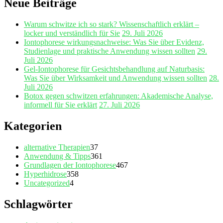
Neue Beiträge
Warum schwitze ich so stark? Wissenschaftlich erklärt –
locker und verständlich für Sie
29. Juli 2026
Iontophorese wirkungsnachweise: Was Sie über Evidenz,
Studienlage und praktische Anwendung wissen sollten
29.
Juli 2026
Gel‑Iontophorese für Gesichtsbehandlung auf Naturbasis:
Was Sie über Wirksamkeit und Anwendung wissen sollten
28.
Juli 2026
Botox gegen schwitzen erfahrungen: Akademische Analyse,
informell für Sie erklärt
27. Juli 2026
Kategorien
alternative Therapien
37
Anwendung & Tipps
361
Grundlagen der Iontophorese
467
Hyperhidrose
358
Uncategorized
4
Schlagwörter