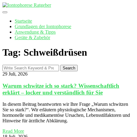
Skip
to
content
Startseite
Grundlagen der Iontophorese
Anwendung & Tipps
Geräte & Zubehör
Tag: Schweißdrüsen
Search
Search
for:
29 Juli, 2026
Warum schwitze ich so stark? Wissenschaftlich
erklärt – locker und verständlich für Sie
In diesem Beitrag beantworten wir Ihre Frage „Warum schwitzen
Sie so stark?“. Wir erläutern physiologische Mechanismen,
hormonelle und medikamentöse Ursachen, Lebensstilfaktoren und
Hinweise für ärztliche Abklärung.
Read More
18 Juli, 2026