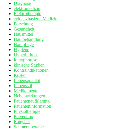
Diagnose
elektromedizin
Elektrotherapie
evidenzbasierte Medizin
Forschung
Gesundheit
Hausmittel
Hautbehandlung
Hautpflege
Hygiene
Hyperhidrose
Iontophorese
klinische Studien
Kontraindikationen
Kosten
Lebensqualität
Lebensstil
Medikamente
Nebenwirkungen
Patientenaufklärung
Patienteninformation
Physiotherapie
Prävention
Ratgeber
Schmerztherapie