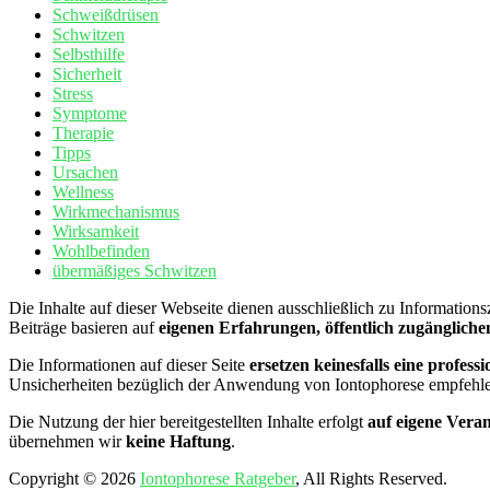
Schweißdrüsen
Schwitzen
Selbsthilfe
Sicherheit
Stress
Symptome
Therapie
Tipps
Ursachen
Wellness
Wirkmechanismus
Wirksamkeit
Wohlbefinden
übermäßiges Schwitzen
Die Inhalte auf dieser Webseite dienen ausschließlich zu Information
Beiträge basieren auf
eigenen Erfahrungen, öffentlich zugängliche
Die Informationen auf dieser Seite
ersetzen keinesfalls eine profe
Unsicherheiten bezüglich der Anwendung von Iontophorese empfehle
Die Nutzung der hier bereitgestellten Inhalte erfolgt
auf eigene Vera
übernehmen wir
keine Haftung
.
Copyright © 2026
Iontophorese Ratgeber
, All Rights Reserved.