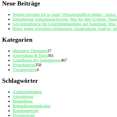
Neue Beiträge
Warum schwitze ich so stark? Wissenschaftlich erklärt – locker 
Iontophorese wirkungsnachweise: Was Sie über Evidenz, Studi
Gel‑Iontophorese für Gesichtsbehandlung auf Naturbasis: Was
Botox gegen schwitzen erfahrungen: Akademische Analyse, infor
Kategorien
alternative Therapien
37
Anwendung & Tipps
361
Grundlagen der Iontophorese
467
Hyperhidrose
358
Uncategorized
4
Schlagwörter
Antitranspirantien
Anwendung
Behandlung
Behandlungsmethoden
Botulinumtoxin
Dermatologie