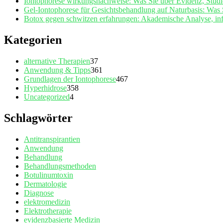
Iontophorese wirkungsnachweise: Was Sie über Evidenz, Studi
Gel‑Iontophorese für Gesichtsbehandlung auf Naturbasis: Was
Botox gegen schwitzen erfahrungen: Akademische Analyse, infor
Kategorien
alternative Therapien
37
Anwendung & Tipps
361
Grundlagen der Iontophorese
467
Hyperhidrose
358
Uncategorized
4
Schlagwörter
Antitranspirantien
Anwendung
Behandlung
Behandlungsmethoden
Botulinumtoxin
Dermatologie
Diagnose
elektromedizin
Elektrotherapie
evidenzbasierte Medizin