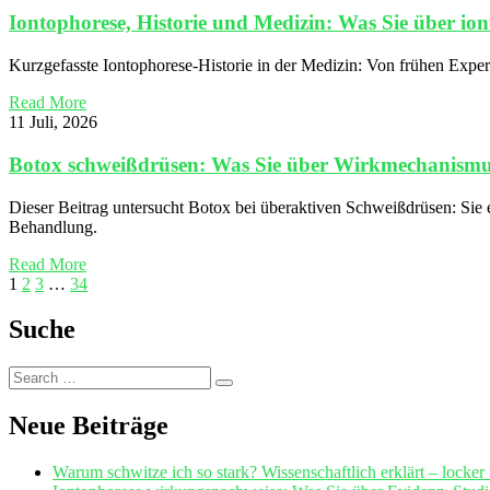
Iontophorese, Historie und Medizin: Was Sie über iont
Kurzgefasste Iontophorese-Historie in der Medizin: Von frühen Experi
Read More
11 Juli, 2026
Botox schweißdrüsen: Was Sie über Wirkmechanismus
Dieser Beitrag untersucht Botox bei überaktiven Schweißdrüsen: Si
Behandlung.
Read More
1
2
3
…
34
Suche
Search
Search
for:
Neue Beiträge
Warum schwitze ich so stark? Wissenschaftlich erklärt – locker 