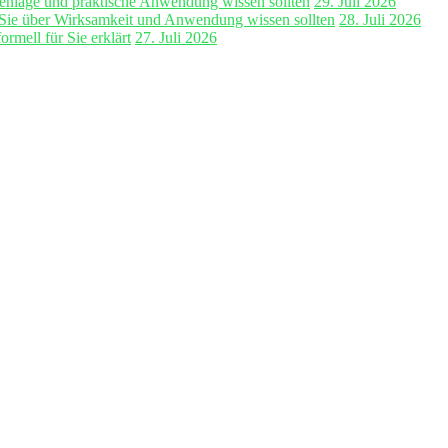
enlage und praktische Anwendung wissen sollten
29. Juli 2026
 Sie über Wirksamkeit und Anwendung wissen sollten
28. Juli 2026
mell für Sie erklärt
27. Juli 2026