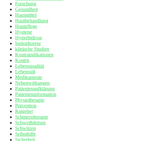
Forschung
Gesundheit
Hausmittel
Hautbehandlung
Hautpflege
Hygiene
Hyperhidrose
Iontophorese
klinische Studien
Kontraindikationen
Kosten
Lebensqualität
Lebensstil
Medikamente
Nebenwirkungen
Patientenaufklärung
Patienteninformation
Physiotherapie
Prävention
Ratgeber
Schmerztherapie
Schweißdrüsen
Schwitzen
Selbsthilfe
Sicherheit