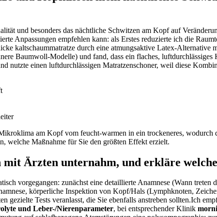
ualität und besonders das nächtliche Schwitzen am Kopf auf Veränderu
asierte Anpassungen empfehlen kann: als Erstes reduzierte ich die Raumt
icke kaltschaummatratze ⁣durch eine atmungsaktive Latex-Alternative mit‍ 
re Baumwoll-Modelle) ​und fand, dass ‌ein flaches, luftdurchlässiges Kiss
n und nutzte einen luftdurchlässigen Matratzenschoner, weil diese Kombin
t
eiter
le Mikroklima am Kopf vom feucht-warmen in ein trockeneres, wodurch di
nen, welche Maßnahme für Sie den größten Effekt erzielt.
ich mit Ärzten unternahm, und erkläre welche T
tisch vorgegangen: zunächst eine detaillierte Anamnese (Wann treten
lanamnese, körperliche Inspektion von Kopf/Hals⁤ (Lymphknoten, Zeiche
n gezielte ⁤Tests veranlasst, die Sie ebenfalls anstreben sollten.Ich em
rolyte⁢ und Leber-/Nierenparameter
, bei entsprechender Klinik
morni