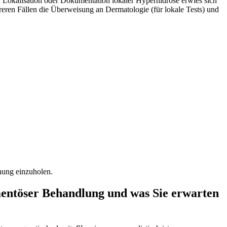
r Lokalisation oder Dokumentation lokaler Hyperhidrose erwies sich
reren ⁤Fällen ​die Überweisung an Dermatologie (für lokale Tests) und
nung⁢ einzuholen.
entöser Behandlung und ​was Sie erwarten