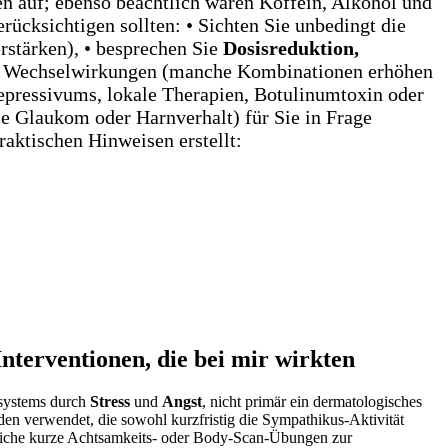
n auf; ebenso beachtlich waren Koffein, Alkohol und
cksichtigen sollten: • ⁤Sichten Sie unbedingt⁤ die
rstärken), • besprechen Sie
Dosisreduktion,
e an Wechselwirkungen (manche Kombinationen erhöhen
tidepressivums, lokale Therapien, Botulinumtoxin oder
e Glaukom oder Harnverhalt) für Sie in Frage
aktischen ‍Hinweisen erstellt:
Interventionen, die bei mir wirkten
nsystems ⁣durch
Stress
und
Angst
, nicht primär ein dermatologisches
oden verwendet, die sowohl kurzfristig die Sympathikus‑Aktivität
gliche kurze Achtsamkeits‑ oder Body‑Scan‑Übungen zur