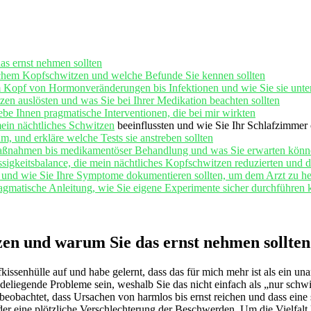
as ernst ⁢nehmen sollten
ichem Kopfschwitzen und welche ⁢Befunde Sie ⁢kennen sollten
m Kopf von Hormonveränderungen bis Infektionen und wie Sie sie unte
en auslösten und⁣ was Sie bei Ihrer Medikation beachten sollten
be ⁣Ihnen pragmatische Interventionen, die bei mir wirkten
mein
nächtliches Schwitzen
beeinflussten und wie ‍Sie Ihr Schlafzimmer
hm, und erkläre welche Tests sie anstreben ‍sollten
 Maßnahmen bis medikamentöser Behandlung und was Sie⁤ erwarten kön
sigkeitsbalance, die mein⁣ nächtliches ⁤Kopfschwitzen reduzierten und‌ d
n und wie Sie Ihre Symptome dokumentieren sollten, um dem Arzt zu he
pragmatische Anleitung, wie Sie eigene Experimente sicher durchführen
zen und warum Sie das ernst ⁤nehmen sollten
ssenhülle auf und habe gelernt, dass das für mich mehr ist als⁢ ein un
eliegende Probleme ⁤sein, weshalb Sie das nicht ​einfach als „nur ⁤schw
e beobachtet, dass Ursachen von harmlos bis ernst reichen und dass eine
r eine plötzliche Verschlechterung der Beschwerden. Um die Vielfalt kur