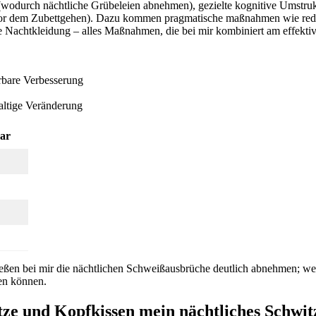
Tag (wodurch‌ nächtliche Grübeleien abnehmen), gezielte kognitive Ums
t vor dem Zubettgehen). Dazu kommen pragmatische ‍maßnahmen wie‌ red
 Nachtkleidung – alles Maßnahmen, die bei mir kombiniert am effektivst
rbare Verbesserung
altige Veränderung
bar
d ​ließen bei mir die ‍nächtlichen Schweißausbrüche deutlich abnehmen; w
en können.
tze und Kopfkissen mein nächtliches Schwitz