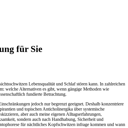
ung für Sie
esichtsschwitzen Lebensqualität und Schlaf stören kann. In zahlreichen
lem: welche Alternativen es gibt, wenn gängige Methoden wie‌
issenschaftlich fundierte Betrachtung.
Einschränkungen jedoch nur​ begrenzt geeignet. Deshalb konzentriere
pirantien und topischen Anticholinergika über systemische
zzieren, aber ⁤auch meine eigenen⁣ Alltagserfahrungen,
rksamkeit, sondern ‌auch nach Handhabung, Sicherheit und
ur Iontophorese für nächtliches ​Kopfschwitzen infrage kommen und wann