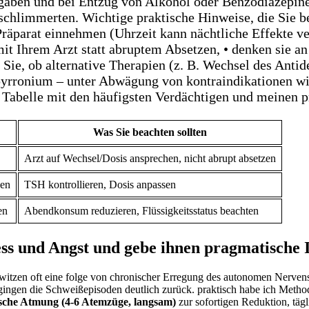
gaben und bei Entzug von Alkohol oder Benzodiazepine
chlimmerten. Wichtige praktische Hinweise, die Sie berü
Präparat einnehmen (Uhrzeit kann nächtliche Effekte ve
t Ihrem ‍Arzt statt abruptem ⁤Absetzen, •⁢ denken ⁢si
n ‍Sie, ob ⁢alternative Therapien (z.​ B. Wechsel des An
yrronium – unter Abwägung von kontraindikationen ⁢wi
e Tabelle mit den häufigsten Verdächtigen und meinen pr
Was Sie beachten sollten
Arzt auf‍ Wechsel/Dosis ansprechen, nicht abrupt absetzen
zen
TSH kontrollieren, Dosis ⁣anpassen
en
Abendkonsum reduzieren,‍ Flüssigkeitsstatus beachten
ess ‌und Angst und gebe ihnen pragmatische 
witzen⁢ oft ​eine folge ‌von chronischer Erregung des ⁣autonomen Nerve
⁣gingen die Schweißepisoden ​deutlich zurück. praktisch‌ habe‌ ich Meth
che Atmung (4-6‌ Atemzüge, langsam)
zur sofortigen Reduktion, tä