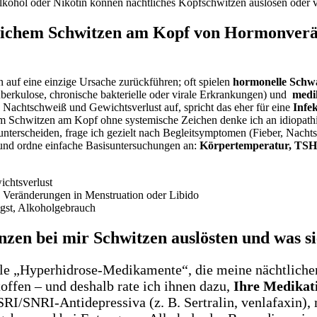
lkohol oder Nikotin können nächtliches Kopfschwitzen auslösen oder⁤ v
tlichem Schwitzen ‍am Kopf von Hormonveränd
‍auf ‌eine einzige Ursache zurückführen; oft spielen
hormonelle Sch
berkulose, chronische bakterielle oder ‌virale ⁢Erkrankungen)⁤ und ‍
medi
, Nachtschweiß und Gewichtsverlust auf, spricht das eher für ‌eine
Infe
em Schwitzen am Kopf ohne systemische Zeichen denke ich ⁢an idiopath
nterscheiden,‌ frage​ ich gezielt‍ nach Begleitsymptomen (Fieber, Nach
nd ​ordne einfache Basisuntersuchungen an:
Körpertemperatur, TSH,
ichtsverlust
 Veränderungen in Menstruation ‌oder Libido
gst, Alkoholgebrauch
zen bei mir Schwitzen auslösten und was si
zielle „Hyperhidrose-Medikamente“, die​ meine nächtlic
ffen – und deshalb⁣ rate ich ihnen dazu,
Ihre Medikati
 SSRI/SNRI‑Antidepressiva (z. B. Sertralin, venlafaxin)