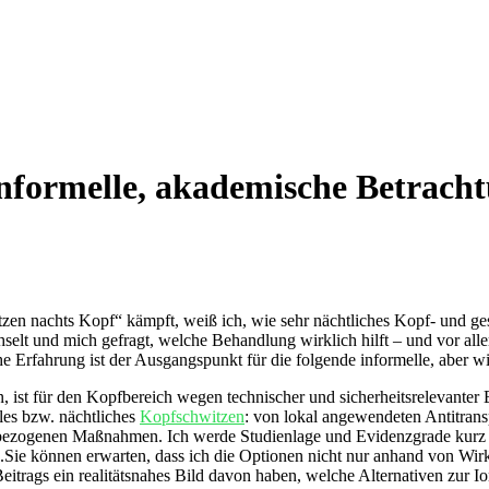
nformelle, akademische Betracht
tzen nachts⁢ Kopf“ kämpft, weiß ich, ‍wie sehr nächtliches Kopf- und g
elt und⁣ mich gefragt, welche Behandlung wirklich ‍hilft – und vor al
che Erfahrung ist der Ausgangspunkt für die folgende informelle, aber w
, ist für den Kopfbereich wegen technischer und sicherheitsrelevanter 
es bzw.⁢ nächtliches ​
Kopfschwitzen
: von lokal angewendeten Antitrans
ezogenen‌ Maßnahmen. Ich werde Studienlage und Evidenzgrade kurz ski
ie können‍ erwarten, ‍dass ich die Optionen nicht nur⁣ anhand von Wi
 Beitrags ein ⁤realitätsnahes Bild davon⁣ haben, welche⁣ Alternativen z