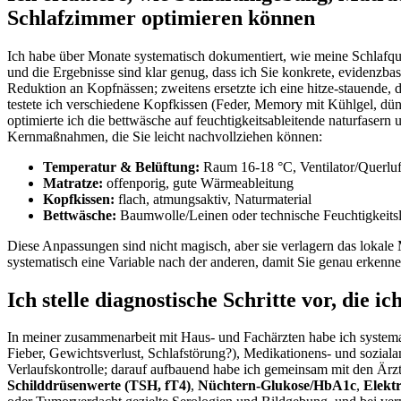
Schlafzimmer optimieren können
Ich habe über ⁣Monate systematisch dokumentiert, wie meine Schlafq
und die Ergebnisse sind klar genug, dass‍ ich Sie konkrete, evidenzb
Reduktion an Kopfnässen; zweitens ersetzte ich eine hitze-stauende,⁢ d
testete ich verschiedene Kopfkissen (Feder, Memory ⁤mit Kühlgel, ‍dünne
optimierte ich‍ die bettwäsche auf feuchtigkeitsableitende naturfaser
Kernmaßnahmen, die Sie leicht nachvollziehen können:
Temperatur & Belüftung:
Raum⁤ 16-18 °C, Ventilator/Querluf
Matratze:
offenporig, gute Wärmeableitung
Kopfkissen:
flach, atmungsaktiv, Naturmaterial
Bettwäsche:
Baumwolle/Leinen oder technische Feuchtigkeitsl
Diese Anpassungen sind nicht ‍magisch, aber⁤ sie verlagern das loka
‌systematisch‌ eine Variable nach​ der anderen, damit ⁣Sie genau erken
Ich stelle diagnostische Schritte ​vor, die 
In meiner zusammenarbeit mit Haus- und Fachärzten habe ich systema
Fieber, Gewichtsverlust, Schlafstörung?), Medikationens-⁢ und sozia
Verlaufskontrolle; darauf aufbauend⁣ habe ich ⁤gemeinsam mit den Ärzte
Schilddrüsenwerte (TSH, fT4)
,
Nüchtern-Glukose/HbA1c
,
Elekt