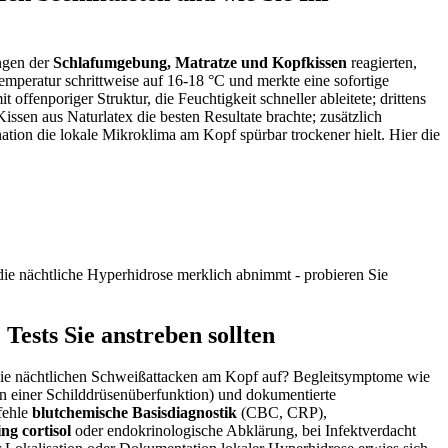
ngen der
Schlafumgebung,⁣ Matratze⁣ und Kopfkissen
reagierten,
emperatur schrittweise auf 16-18 °C und merkte eine sofortige
offenporiger Struktur, die Feuchtigkeit schneller ableitete; drittens
en ⁤aus ‌Naturlatex​ die besten ⁣Resultate brachte; zusätzlich⁤
ation die lokale Mikroklima am Kopf spürbar trockener hielt. Hier⁢ die
e‌ nächtliche Hyperhidrose merklich abnimmt ‍- probieren Sie
ests Sie⁢ anstreben‌ sollten
 die nächtlichen Schweißattacken am Kopf auf? Begleitsymptome wie
n einer⁤ Schilddrüsenüberfunktion) und dokumentierte
pfehle
blutchemische Basisdiagnostik
(CBC, ‍CRP),
ng cortisol
oder endokrinologische Abklärung, bei Infektverdacht