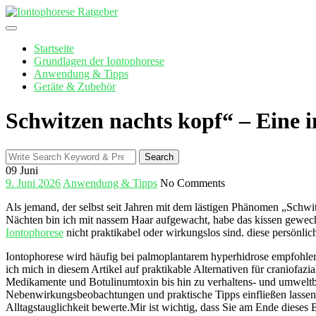
Skip
to
content
Startseite
Grundlagen der Iontophorese
Anwendung & Tipps
Geräte & Zubehör
Schwitzen nachts kopf“ – Eine i
Search
Search
for:
09
Juni
9. Juni 2026
Anwendung & Tipps
No Comments
Als jemand, der selbst seit Jahren‍ mit ⁢dem lästigen Phänomen „Schwi
Nächten bin ich mit nassem Haar aufgewacht, ​habe das kissen gewechs
Iontophorese
nicht praktikabel oder wirkungslos sind. diese ‌persönli
Iontophorese wird häufig bei palmoplantarem hyperhidrose⁢ empfohlen
ich mich in‍ diesem⁣ Artikel auf ⁣praktikable Alternativen für craniofazial
Medikamente und Botulinumtoxin bis hin ​zu verhaltens- und umweltb
Nebenwirkungsbeobachtungen und praktische Tipps einfließen lassen.S
Alltagstauglichkeit bewerte.Mir ist wichtig, dass Sie am Ende ⁤dieses