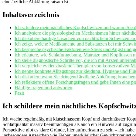
eine ärztliche Abklärung ratsam ist.
Inhaltsverzeichnis
Ich schildere mein nächtliches ‌Kopfschwitzen und warum ⁢Sie‌ d
Ich analysiere die physiologischen Mechanismen hinter nächtl
Ich diskutiere häufige Ursachen von‍ nächtlichem Schwitzen a
Ich zeige, welche Medikamente und ‌Substanzen bei mir⁢ Schwitz
Ich bespreche psychische Faktoren wie Stress und Angst und ge
ich erläutere, wie Schlafumgebung, Matratze und Kopfkissen 
Ich stelle diagnostische Schritte vor, die ich mit Ärzten unterna
Ich ​vergleiche evidenzbasierte Therapien von konservativen
Ich⁤ nenne konkrete Alltagstipps zur kleidung, Hygiene und Flüs
Ich diskutiere wann Sie dringend ärztliche Abklärung brauche
Ich reflektiere offene Forschungsfragen⁣ und gebe Ihnen eine 
Häufige fragen und antworten
Fazit
Ich schildere mein nächtliches ​Kopfschwit
Ich wache regelmäßig mit klatschnassem Kopf ‌und durchnässter Kopfki
Schlafqualität massiv beeinträchtigen als auch ein Hinweis auf zugrund
Perspektive gibt es klare Gründe, hier aufmerksam⁤ zu ‌sein⁣ – ich hab
insbesondere Anzeichen wie Fieber, unerklärlicher Gewichtsverlust ode