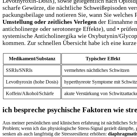
Levothyroxin‑Dosis), sowie gelegentlich nach Opioid
scharfe ‌Gewürze, die nächtliche Schweißepisoden vers
packungsbeilage und ⁢notieren Sie, wann Sie welches 
Umstellung oder zeitliches Verlegen
der Einnahme mi
anticholinerge oder‍ serotonerge Effekte), und • prüfe
systemische Anticholinergika wie Oxybutynin/Glycop
kommen. Zur‍ schnellen Übersicht ‍habe​ ich eine kurz
Medikament/Substanz
Typischer Effekt
SSRIs/SNRIs
vermehrtes nächtliches Schwitzen
Levothyroxin (hohe Dosis)
hyperthyreote Symptome mit ⁢Schwit
Koffein/Alkohol/Schärfe
akute Verstärkung ⁢von Schwitzattack
ich bespreche psychische Faktoren wie​ str
Aus meiner persönlichen und klinischen erfahrung⁣ ist nächtliches Sch
Problem; wenn ich das physiologische Stress‑Signal ⁢gezielt dämpfte, 
senken als auch‌ langfristig die Stressresilienz erhöhen:
diaphragmatis