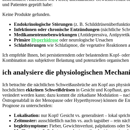
und Patienten geprüft⁤ habe:
Keine Produkte gefunden.
Endokrinologische Störungen
⁣(z. B. ​Schilddrüsenüberfunkti
Infektionen oder chronische Entzündungen
(nächtliche Schw
Medikamentennebenwirkungen
(Antidepressiva, Antipyretik
Primäre
Hyperhidrose
oder neurologische Ursachen
Schlafstörungen
wie Schlafapnoe, die vegetative Reaktionen ​
Ich empfehle Ihnen, bei persistierendem oder belastendem Kopf- oder
Kombination aus subjektiver Belastung und potenziellen organischen 
ich analysiere die ‍physiologischen Mecha
Ich betrachte ⁢die nächtlichen Schweißausbrüche⁣ am ‌Kopf aus physi
hochdichten
ekkrinen Schweißdrüsen
in Gesicht und Kopfhaut, ges
verändert werden ⁣kann; dazu kommt⁤ die zirkadiane Modulation – nacht
Östrogenabfall in der Menopause oder Hyperthyreose) können die Empfi
Prognose zu unterscheiden:
Lokalisation:
nur Kopf/‍ Gesicht vs. generalisiert – lokal spric
Zeitmuster:
ausschließlich nachts vs. auch tagsüber – rein nä
begleitsymptome:
Fieber, Gewichtsverlust, palpitations oder 