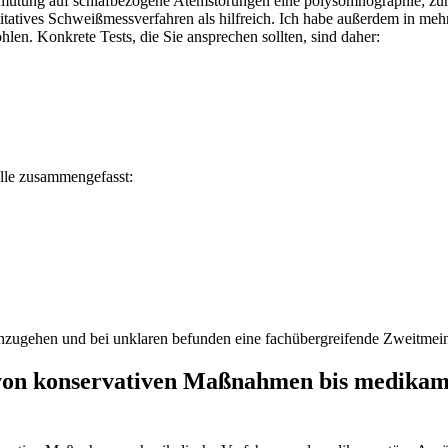
ermutung ⁤auf schlafbezogene Atemstörungen eine polysomnographie; zu
itatives Schweißmessverfahren als hilfreich. Ich habe‌ außerdem in‍ meh
 ⁢Konkrete‍ Tests, die Sie ansprechen ⁢sollten, sind daher:
belle zusammengefasst:
durchzugehen und bei unklaren befunden eine fachübergreifende Zweitmei
 von konservativen Maßnahmen bis ⁤medikam