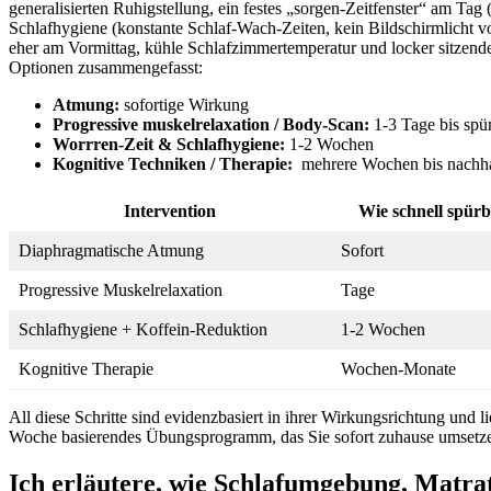
⁢generalisierten Ruhigstellung, ein festes „sorgen‑Zeitfenster“ am 
‍Schlafhygiene (konstante Schlaf‑Wach‑Zeiten, kein Bildschirmlich
eher am Vormittag, kühle Schlafzimmertemperatur und locker ⁤sitzende
Optionen zusammengefasst:
Atmung:
sofortige Wirkung
Progressive muskelrelaxation / Body‑Scan:
1-3 Tage bis spü
Worrren‑Zeit & Schlafhygiene:
1-2 Wochen
Kognitive Techniken / Therapie:
​ mehrere Wochen bis nachh
Intervention
Wie schnell‌ spür
Diaphragmatische Atmung
Sofort
Progressive Muskelrelaxation
Tage
Schlafhygiene + Koffein‑Reduktion
1-2 Wochen
Kognitive Therapie
Wochen-Monate
All diese ‌Schritte‌ sind evidenzbasiert⁤ in ihrer Wirkungsrichtung un
Woche basierendes Übungsprogramm, das Sie sofort zuhause umsetz
Ich erläutere, wie ‌Schlafumgebung, Matra