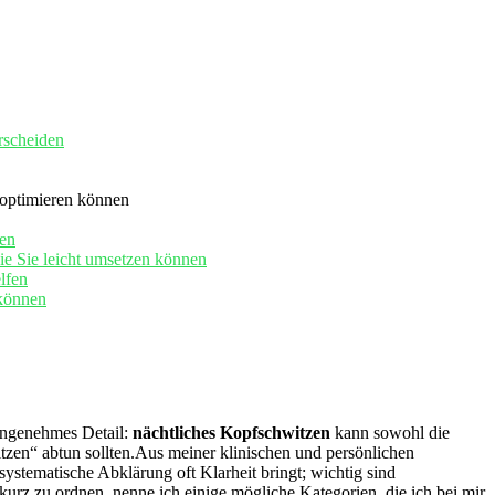
rscheiden
 optimieren können
nen
ie Sie leicht‌ umsetzen können
lfen
 können
angenehmes Detail:​
nächtliches Kopfschwitzen
kann sowohl die
itzen“ abtun sollten.Aus meiner klinischen ⁤und persönlichen
 systematische Abklärung oft Klarheit bringt; wichtig sind
z zu ordnen, nenne ​ich einige ⁤mögliche Kategorien,‍ die ich ‌bei mir