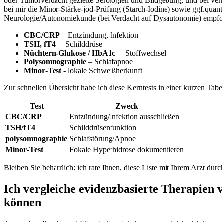
⁢oder Tumorverdacht gezielte Serologien⁣ und Bildgebung, und bei‍ v
bei mir die ⁤Minor‑Stärke‑jod‑Prüfung (Starch‑Iodine) sowie ggf.quant
Neurologie/Autonomiekunde (bei Verdacht auf Dysautonomie) empfohlen.
CBC/CRP
– Entzündung, Infektion
TSH, ⁢fT4
‍ – Schilddrüse
Nüchtern‑Glukose / HbA1c
‌ – ‍Stoffwechsel
Polysomnographie
– Schlafapnoe
Minor‑Test
-​ lokale Schweißherkunft
​Zur ‌schnellen Übersicht habe ich diese Kerntests in einer kurzen Ta
Test
Zweck
CBC/CRP
Entzündung/Infektion ausschließen
TSH/fT4
Schilddrüsenfunktion
polysomnographie
Schlafstörung/Apnoe
Minor‑Test
Fokale Hyperhidrose dokumentieren
Bleiben Sie beharrlich: ich rate Ihnen, diese‍ Liste mit Ihrem Arzt 
Ich vergleiche evidenzbasierte Therapien
können