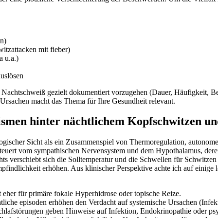
on)
itzattacken mit ​fieber)
a u.a.)
auslösen
 Nachtschweiß gezielt dokumentiert vorzugehen (Dauer, Häufigkeit, Beg
Ursachen macht das ​Thema ⁣für Ihre Gesundheit relevant.
nismen hinter nächtlichem Kopfschwitzen un
ologischer Sicht als ein Zusammenspiel​ von Thermoregulation, autonom
teuert vom sympathischen⁢ Nervensystem ‌und dem Hypothalamus, deren 
s⁢ verschiebt sich die Solltemperatur und die Schwellen für Schwitzen 
ndlichkeit erhöhen. Aus klinischer Perspektive achte ich auf einige l
ht eher‍ für primäre fokale Hyperhidrose oder topische Reize.
chtliche episoden erhöhen den Verdacht auf systemische Ursachen (Inf
Schlafstörungen​ geben Hinweise auf Infektion, Endokrinopathie oder p