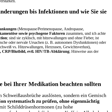
erstärken.
erungen bis Infektionen und wie⁣ Sie sie⁢
wankungen
(Menopause/Perimenopause, Andropause,
kamentöse sowie ‍psychogene Faktoren
⁣zusammen, und ich achte
ktion
; sind sie zyklisch, mit hitzewallungen und ohne Fieber, ist
ische oder nervale Ursachen (z. B. autonomen Dysfunktionen) oder
tschweiß vs. Hitzewallungen, Herzrasen, Gewichtsverlust),
 CRP/Blutbild, evtl. HIV/TB-Abklärung
; Hinweise aus der
e bei Ihrer Medikation beachten sollten
hen Schweißausbrüche auslösten, sondern ein Gemisch
on systematisch zu prüfen, ohne eigenmächtig
, mit Schilddrüsenhormonen⁣ (zu hohe