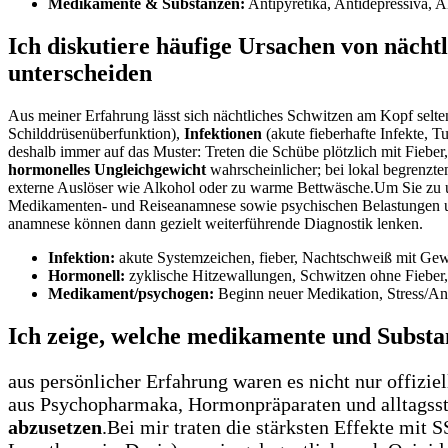
Medikamente &⁣ Substanzen:
Antipyretika, Antidepressiva, A
Ich diskutiere häufige⁢ Ursachen von näch
unterscheiden
Aus meiner Erfahrung lässt sich nächtliches Schwitzen am Kopf selten 
Schilddrüsenüberfunktion),
Infektionen
(akute fieberhafte Infekte, Tu
deshalb⁣ immer auf das ⁢Muster: Treten die Schübe plötzlich mit Fieber
hormonelles Ungleichgewicht
wahrscheinlicher; bei lokal begrenzt
externe Auslöser wie Alkohol oder ‌zu warme Bettwäsche.Um⁣ Sie zu ⁣u
Medikamenten- und‌ Reiseanamnese sowie psychischen Belastungen u
anamnese können dann gezielt weiterführende Diagnostik lenken.
Infektion:
akute Systemzeichen, fieber, Nachtschweiß mit Gew
Hormonell:
zyklische Hitzewallungen, Schwitzen ohne Fieber,
Medikament/psychogen:
Beginn neuer Medikation, Stress/An
Ich zeige, welche medikamente und Substan
aus persönlicher⁣ Erfahrung waren es ⁤nicht nur offi
aus Psychopharmaka, Hormonpräparaten und ​alltagssto
abzusetzen
.Bei mir traten die stärksten Effekte mit⁤