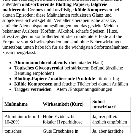
außerdem⁣
ölabsorbierende‌ Blotting‑Papiere, talgfreie
mattierende Cremes
und ‌kurzfristige
kühle Kompressen
bei ​
akuten Episoden; diese Maßnahmen ‍reduzieren⁣ Glanz⁢ und
subjektives⁢ Schwitzgefühl. Verhaltenstherapeutische ansätze,
einfache Atementspannungsübungen und das gezielte Meiden
bekannter Auslöser (Koffein, Alkohol, scharfe Speisen, Hitze,
⁣stress) zeigten⁢ in kontrollierten Studien moderate Effekte auf‍ die⁤
Frequenz‌ von Schwitzepisoden und‌ sind‍ ohne Nebenwirkungen
umsetzbar. unten‌ habe​ ich​ für sie die ​wichtigsten Sofortmaßnahmen
zusammengefasst:
Aluminiumchlorid abends
​ (bei intakter Haut)
Topisches Glycopyrrolat
bei stärkerem‌ Befund (ärztliche
⁢Beratung empfohlen)
Blotting‑Papiere / ​mattierende Produkte
⁢ für den‍ Tag
Kühle Kompressen
und ​feuchte Tücher bei akuten Anfällen
Trigger vermeiden
+ Atem‑/Entspannungsübungen
Sofort
Maßnahme
Wirksamkeit ‍(Kurz)
‍umsetzbar?
Aluminiumchlorid
Hohe‌ Evidenz bei
Ja, rezeptfrei/
10-20%
fokaler Hyperhidrose
ärztlich empfohlen
topisches
Gute Ergebnisse in
Ja, aber ärztliche⁤