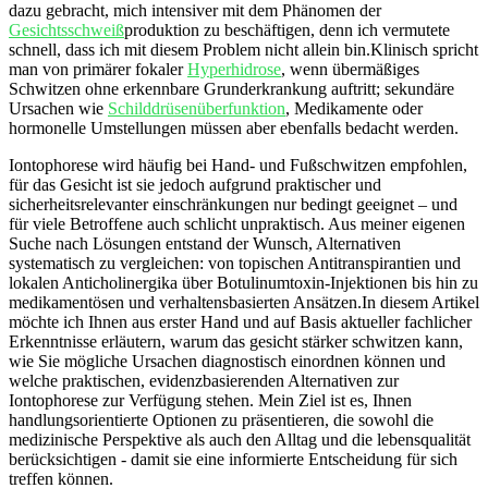
dazu gebracht,‌ mich intensiver mit dem Phänomen der
Gesichtsschweiß
produktion zu beschäftigen, denn ich vermutete
schnell, dass ich‌ mit ⁣diesem Problem nicht ⁣allein bin.Klinisch spricht
⁤man von primärer fokaler
Hyperhidrose
, wenn übermäßiges
Schwitzen ohne erkennbare Grunderkrankung auftritt; sekundäre
Ursachen ⁣wie
Schilddrüsenüberfunktion
, Medikamente oder
hormonelle Umstellungen müssen aber ebenfalls⁣ bedacht werden. ⁢
Iontophorese wird häufig bei Hand- und Fußschwitzen‌ empfohlen,
für das Gesicht ist ‍sie jedoch aufgrund praktischer ⁤und
sicherheitsrelevanter einschränkungen nur⁣ bedingt geeignet – und
für⁤ viele Betroffene‍ auch schlicht ‍unpraktisch. Aus meiner eigenen
Suche‌ nach Lösungen entstand ⁢der ‌Wunsch,‍ Alternativen‌
systematisch ⁣zu vergleichen: von topischen Antitranspirantien ⁤und
lokalen Anticholinergika über Botulinumtoxin-Injektionen bis hin⁣ zu⁢
medikamentösen‍ und verhaltensbasierten Ansätzen.In diesem Artikel
möchte ich Ihnen aus erster Hand⁤ und auf Basis⁢ aktueller ​fachlicher
Erkenntnisse erläutern, ⁢warum⁢ das gesicht stärker schwitzen​ kann,
⁣wie Sie ⁤mögliche Ursachen diagnostisch einordnen ⁢können und⁣
welche ⁢praktischen,​ evidenzbasierenden Alternativen zur
Iontophorese zur Verfügung stehen. Mein Ziel ist es,⁣ Ihnen
handlungsorientierte Optionen zu⁢ präsentieren, die sowohl die
‍medizinische⁢ Perspektive als auch den​ Alltag und die lebensqualität
berücksichtigen‍ -‌ damit sie eine⁢ informierte Entscheidung für sich ​
treffen können.