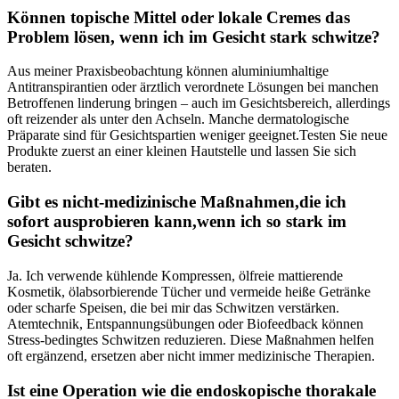
Können ⁣topische Mittel oder lokale Cremes das
⁢Problem lösen, wenn ich⁢ im Gesicht⁣ stark schwitze?
Aus meiner Praxisbeobachtung ‍können aluminiumhaltige​
Antitranspirantien⁢ oder ärztlich verordnete⁣ Lösungen bei manchen
Betroffenen linderung bringen – auch im Gesichtsbereich,‌ allerdings
oft reizender​ als unter den ⁢Achseln. Manche dermatologische
‌Präparate‍ sind für ‍Gesichtspartien⁤ weniger geeignet.Testen​ Sie neue
Produkte zuerst ⁤an ⁤einer kleinen‌ Hautstelle und ⁢lassen Sie sich
beraten.
Gibt es nicht‑medizinische ⁣Maßnahmen,die​ ich‍
sofort ausprobieren kann,wenn ich so ⁣stark‌ im
Gesicht schwitze?
Ja. ‍Ich verwende ⁤kühlende‍ Kompressen, ölfreie mattierende
Kosmetik, ölabsorbierende⁤ Tücher⁤ und vermeide⁤ heiße Getränke
oder scharfe‌ Speisen,⁤ die ⁣bei mir das Schwitzen ⁣verstärken.
Atemtechnik, ⁣Entspannungsübungen​ oder Biofeedback können
Stress‑bedingtes Schwitzen reduzieren.‍ Diese⁤ Maßnahmen helfen
oft ergänzend, ersetzen aber nicht immer medizinische Therapien.
Ist eine Operation wie die endoskopische ‌thorakale