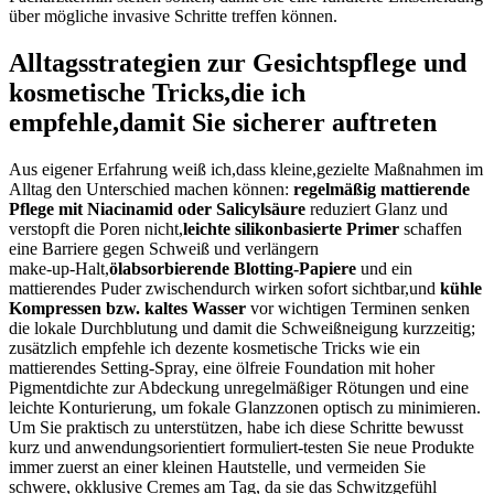
über mögliche invasive Schritte treffen können.
Alltagsstrategien⁢ zur Gesichtspflege⁢ und
kosmetische Tricks,die ich
empfehle,damit Sie ⁢sicherer auftreten
Aus eigener Erfahrung weiß ich,dass kleine,gezielte Maßnahmen im
Alltag den Unterschied machen können:
regelmäßig mattierende‍
Pflege mit ​Niacinamid oder ​Salicylsäure
reduziert‌ Glanz und
verstopft die‍ Poren nicht,
leichte silikonbasierte Primer
schaffen⁤
eine Barriere gegen Schweiß ⁤und⁤ verlängern
make‑up‑Halt,
ölabsorbierende Blotting‑Papiere
und ein
mattierendes ​Puder zwischendurch wirken sofort sichtbar,und
kühle
Kompressen ‍bzw. kaltes Wasser
vor⁤ wichtigen Terminen senken
die lokale Durchblutung und damit die ⁢Schweißneigung kurzzeitig;
zusätzlich empfehle ich dezente kosmetische ⁢Tricks wie ein⁤
mattierendes Setting‑Spray,‌ eine ölfreie Foundation​ mit hoher
Pigmentdichte zur Abdeckung‍ unregelmäßiger Rötungen und eine
leichte Konturierung,⁢ um fokale Glanzzonen ​optisch zu⁣ minimieren.
Um ‌Sie praktisch zu unterstützen, habe ‌ich diese Schritte bewusst
kurz und anwendungsorientiert formuliert-testen​ Sie neue Produkte
immer zuerst‍ an einer kleinen ⁢Hautstelle, und vermeiden Sie
schwere, okklusive Cremes am ​Tag, da sie ‌das Schwitzgefühl