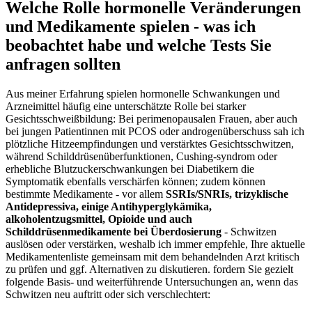
Welche ‌Rolle hormonelle​ Veränderungen
und Medikamente spielen ‌- ⁢was ich
beobachtet ​habe und ‌welche Tests Sie
anfragen sollten
Aus meiner Erfahrung⁤ spielen ‍hormonelle Schwankungen und
Arzneimittel häufig eine ​unterschätzte Rolle bei starker
Gesichtsschweißbildung:​ Bei perimenopausalen Frauen, aber auch
bei jungen Patientinnen⁣ mit ⁢PCOS oder androgenüberschuss sah ich
plötzliche ⁢Hitzeempfindungen und verstärktes Gesichtsschwitzen,
während Schilddrüsenüberfunktionen, Cushing-syndrom oder​
erhebliche Blutzuckerschwankungen bei‍ Diabetikern die
Symptomatik ⁤ebenfalls verschärfen können; ​zudem⁢ können ​
bestimmte Medikamente -​ vor allem
SSRIs/SNRIs, trizyklische
Antidepressiva,⁣ einige Antihyperglykämika,
alkoholentzugsmittel, ‍Opioide und auch
⁢Schilddrüsenmedikamente bei Überdosierung
⁢- Schwitzen
auslösen oder verstärken, weshalb⁣ ich immer empfehle, Ihre aktuelle
Medikamentenliste gemeinsam mit dem behandelnden Arzt ⁤kritisch⁤
zu prüfen​ und​ ggf. Alternativen zu‍ diskutieren. fordern⁣ Sie gezielt
folgende ‌Basis‑ und weiterführende Untersuchungen ​an, wenn das
Schwitzen neu auftritt oder ⁣sich verschlechtert: ‌