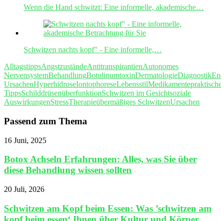
Wenn die Hand schwitzt: Eine informelle, akademische…
Schwitzen nachts kopf" - Eine informelle,…
Alltagstipps
Angstzustände
Antitranspirantien
Autonomes
Nervensystem
Behandlung
Botulinumtoxin
Dermatologie
Diagnostik
En
Ursachen
Hyperhidrose
Iontophorese
Lebensstil
Medikamente
praktisch
Tipps
Schilddrüsenüberfunktion
Schwitzen im Gesicht
soziale
Auswirkungen
Stress
Therapie
übermäßiges Schwitzen
Ursachen
Passend zum Thema
16 Juni, 2025
Botox Achseln Erfahrungen: Alles, was Sie über
diese Behandlung wissen sollten
20 Juli, 2026
Schwitzen am Kopf beim Essen: Was ’schwitzen am
kopf beim essen‘ Ihnen über Kultur und Körper