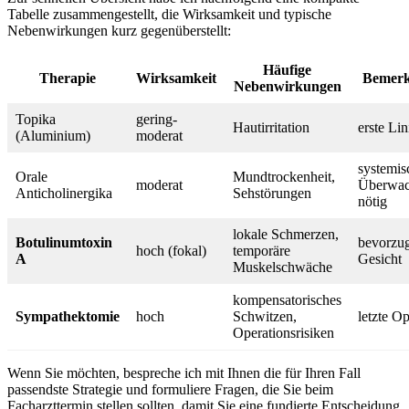
Tabelle zusammengestellt, die Wirksamkeit und typische
Nebenwirkungen ​kurz​ gegenüberstellt:
Häufige
Therapie
Wirksamkeit
Bemer
Nebenwirkungen
Topika
gering-
Hautirritation
erste Lin
(Aluminium)
moderat
systemis
Orale
Mundtrockenheit,
moderat
Überwac
⁣Anticholinergika
⁣Sehstörungen
nötig
lokale Schmerzen,
Botulinumtoxin
bevorzug
hoch (fokal)
temporäre
A
Gesicht
Muskelschwäche
kompensatorisches⁣
Sympathektomie
hoch
Schwitzen,
letzte O
Operationsrisiken
Wenn Sie möchten, bespreche ich mit⁢ Ihnen⁢ die für Ihren‍ Fall
passendste Strategie⁤ und⁣ formuliere Fragen,⁢ die Sie beim
Facharzttermin​ stellen sollten, damit Sie eine ‍fundierte Entscheidung‍