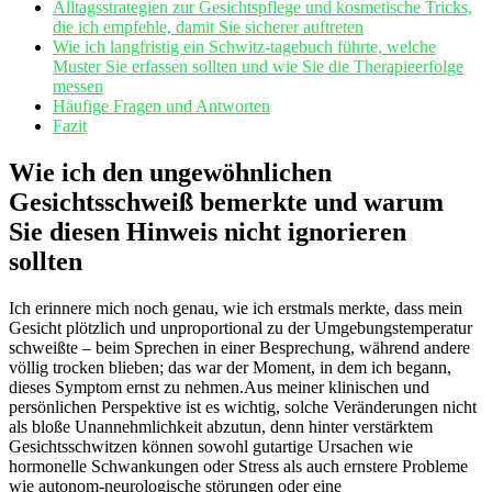
Alltagsstrategien zur Gesichtspflege und kosmetische Tricks,⁤
die ich empfehle, damit Sie sicherer auftreten
Wie ich langfristig ein Schwitz-tagebuch⁣ führte, welche
Muster Sie erfassen sollten und wie Sie die Therapieerfolge‍
messen
Häufige Fragen und Antworten
Fazit
Wie ‍ich den ungewöhnlichen
Gesichtsschweiß bemerkte und warum
Sie diesen Hinweis nicht ignorieren⁢
sollten
Ich‍ erinnere mich noch genau, ⁣wie ‍ich ​erstmals‍ merkte, dass mein
Gesicht plötzlich ‍und‌ unproportional zu ​der⁤ Umgebungstemperatur
schweißte – beim⁢ Sprechen in ⁣einer Besprechung, während​ andere
⁤völlig trocken blieben; das war der Moment, ‌in dem ich⁣ begann,​
dieses Symptom ernst ​zu nehmen.Aus⁢ meiner⁣ klinischen und⁢
persönlichen ⁤Perspektive ist es ⁢wichtig, solche Veränderungen⁤ nicht
als bloße⁢ Unannehmlichkeit⁤ abzutun,⁣ denn⁤ hinter verstärktem
Gesichtsschwitzen können sowohl gutartige‍ Ursachen ⁣wie
hormonelle‌ Schwankungen oder Stress ​als auch ‌ernstere Probleme
wie autonom-neurologische störungen⁢ oder eine