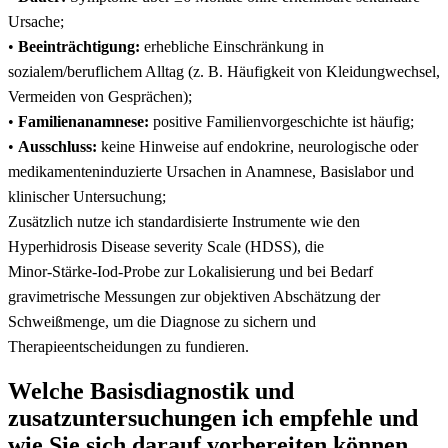
Ursache;
•
Beeinträchtigung:
erhebliche Einschränkung in
sozialem/beruflichem Alltag (z. B.‍ Häufigkeit von⁢ Kleidungwechsel,
Vermeiden von Gesprächen);
•
Familienanamnese:
positive Familienvorgeschichte ist häufig;
•
Ausschluss:
keine Hinweise⁣ auf endokrine, neurologische oder
medikamenteninduzierte Ursachen in Anamnese, ⁤Basislabor und
klinischer⁣ Untersuchung; ‌
⁤Zusätzlich nutze ​ich ‌standardisierte ​Instrumente wie den
Hyperhidrosis ⁢Disease⁢ severity Scale (HDSS), ​die⁣
Minor‑Stärke‑Iod‑Probe​ zur Lokalisierung und bei Bedarf
gravimetrische​ Messungen zur objektiven Abschätzung der
Schweißmenge, um die ​Diagnose zu sichern und
Therapieentscheidungen ⁤zu fundieren.
Welche⁢ Basisdiagnostik ‌und
zusatzuntersuchungen​ ich empfehle und
wie Sie sich darauf vorbereiten können