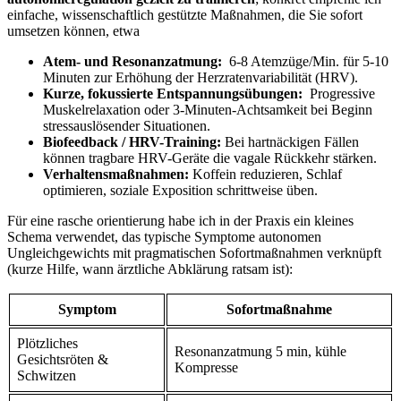
einfache, wissenschaftlich gestützte Maßnahmen,⁢ die Sie sofort
umsetzen können, etwa ‍
Atem- und Resonanzatmung:
‌ 6-8 Atemzüge/Min.‌ für 5-10
Minuten zur Erhöhung der Herzratenvariabilität (HRV).
Kurze, fokussierte Entspannungsübungen:
​ Progressive
Muskelrelaxation oder 3-Minuten-Achtsamkeit bei Beginn
stressauslösender Situationen.
Biofeedback / HRV-Training:
Bei ⁣hartnäckigen Fällen⁣
können tragbare HRV-Geräte die vagale ‌Rückkehr stärken.
Verhaltensmaßnahmen:
Koffein ⁣reduzieren, Schlaf‌
optimieren, soziale Exposition⁢ schrittweise üben.
Für⁣ eine rasche orientierung‍ habe​ ich in der‌ Praxis ​ein kleines
Schema verwendet, das​ typische Symptome autonomen
⁤Ungleichgewichts mit pragmatischen ‍Sofortmaßnahmen verknüpft
(kurze Hilfe, ‌wann ärztliche Abklärung ratsam ist):
Symptom
Sofortmaßnahme
Plötzliches
Resonanzatmung 5 ‍min, kühle
Gesichtsröten &
Kompresse
Schwitzen