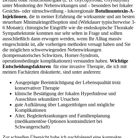
unter Monitoring der Nebenwirkungen und – besonders bei ⁣fokaler
Gesichts- oder⁢ stirnschweißung ⁤- lokoregionale
Botulinumtoxin-A-
Injektionen
, die in meiner Erfahrung​ die wirksamste und ‍am besten‌
steuerbare Minimaleingriffsoption ‍sind⁣ (Wirkdauer​ typischerweise 3-
6 Monate); chirurgische Eingriffe wie die endoskopische Thorakale
⁤Sympathektomie⁢ kommen nur sehr‌ selten​ in Frage und ⁣sollten
ausschließlich dann erwogen werden, wenn Ihr Alltag massiv
eingeschränkt ist, ⁤alle vorherigen methoden versagt⁢ haben und Sie
die möglichen schwerwiegenden Nebenwirkungen
(kompensatorisches Schwitzen, Horner-Syndrom,
operationsbedingte ⁣komplikationen) verstanden haben.
Wichtige
Entscheidungsfaktoren
​ für eine​ invasive Therapie, die ich mit⁤
meinen​ Fachärzten diskutierte, sind unter anderem:​
Ausgeprägte Beeinträchtigung der​ Lebensqualität trotz‌
konservativer Therapie
klinische Bestätigung ​der fokalen Hyperhidrose und‌
Ausschluss sekundärer‌ Ursachen
gute⁣ Aufklärung über Langzeitfolgen und mögliche
Komplikationen
Alter, ‌Begleiterkrankungen und Familienplanung
(medikamentöse ⁢Optionen kontraindiziert bei
Schwangerschaft)
Zur schnellen‍ Übersicht habe⁢ ich nachfolgend eine kompakte‌