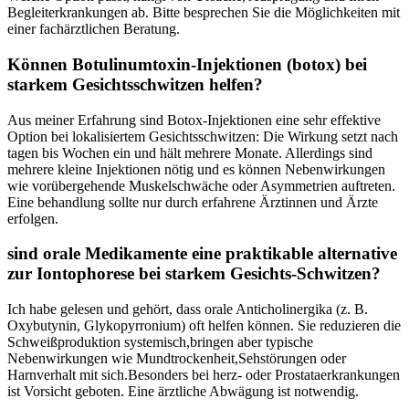
Begleiterkrankungen ab. Bitte besprechen‌ Sie die Möglichkeiten mit
einer fachärztlichen Beratung.
Können Botulinumtoxin‑Injektionen (botox) bei
starkem Gesichtsschwitzen helfen?
Aus‌ meiner Erfahrung sind‍ Botox‑Injektionen eine sehr‌ effektive
Option bei lokalisiertem Gesichtsschwitzen:‍ Die⁣ Wirkung setzt nach
tagen bis Wochen ein‍ und hält mehrere‌ Monate. Allerdings sind‌
mehrere ⁢kleine⁤ Injektionen nötig und⁣ es können⁢ Nebenwirkungen⁢
wie vorübergehende Muskelschwäche oder ​Asymmetrien auftreten.⁤
Eine⁢ behandlung sollte nur durch erfahrene Ärztinnen​ und‌ Ärzte
erfolgen.
sind orale ‍Medikamente eine praktikable ‌alternative
zur‍ Iontophorese bei ‌starkem Gesichts‑Schwitzen?
Ich habe gelesen und ⁣gehört, dass orale ‌Anticholinergika⁣ (z. B.
Oxybutynin, ⁤Glykopyrronium) oft ⁤helfen können. Sie reduzieren​ die⁣
Schweißproduktion systemisch,bringen aber typische
Nebenwirkungen ⁢wie Mundtrockenheit,Sehstörungen oder
Harnverhalt ‍mit sich.Besonders⁣ bei herz‑‍ oder​ Prostataerkrankungen
ist‌ Vorsicht geboten.‌ Eine ärztliche⁢ Abwägung ist notwendig.