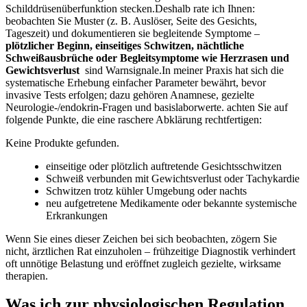
Schilddrüsenüberfunktion stecken.Deshalb rate ich ​Ihnen:
beobachten‌ Sie Muster (z. B.‍ Auslöser, Seite des Gesichts,
Tageszeit) und​ dokumentieren ⁤sie⁢ begleitende Symptome –
plötzlicher Beginn,⁣ einseitiges​ Schwitzen, nächtliche ​
Schweißausbrüche⁢ oder​ Begleitsymptome ‍wie Herzrasen und
Gewichtsverlust
⁣ sind‍ Warnsignale.In meiner Praxis hat sich die‌
systematische‌ Erhebung einfacher⁤ Parameter bewährt,​ bevor
invasive ⁢Tests erfolgen; ⁢dazu ​gehören Anamnese, gezielte
Neurologie‑/endokrin‑Fragen und⁣ basislaborwerte. achten Sie auf
folgende Punkte,⁣ die⁤ eine raschere Abklärung⁢ rechtfertigen:
Keine Produkte gefunden.
einseitige oder​ plötzlich auftretende Gesichtsschwitzen
Schweiß verbunden mit ​Gewichtsverlust oder Tachykardie
Schwitzen trotz kühler Umgebung oder nachts
neu aufgetretene Medikamente​ oder bekannte systemische
⁢Erkrankungen
Wenn Sie eines‌ dieser⁤ Zeichen ​bei sich beobachten,‌ zögern Sie
nicht,⁢ ärztlichen Rat einzuholen – frühzeitige Diagnostik​ verhindert
oft unnötige‍ Belastung ‌und ⁤eröffnet zugleich gezielte,‌ wirksame
therapien.
Was​ ich zur physiologischen Regulation