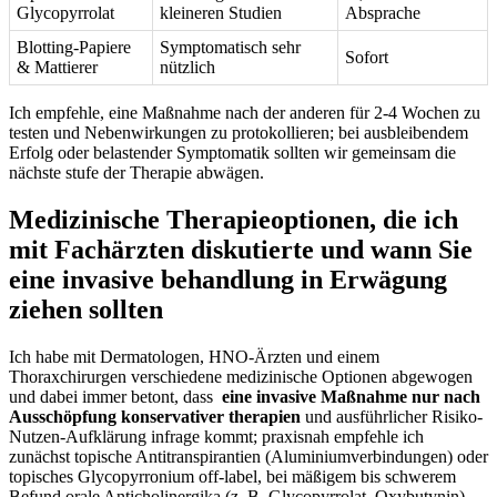
Glycopyrrolat
kleineren Studien
Absprache
Blotting‑Papiere
Symptomatisch sehr
Sofort
& Mattierer
⁤nützlich
Ich empfehle,⁣ eine ‌Maßnahme nach‍ der anderen für 2-4 Wochen zu
testen ‌und Nebenwirkungen zu protokollieren; bei ausbleibendem
Erfolg oder belastender Symptomatik sollten wir gemeinsam ‍die
nächste stufe der Therapie​ abwägen.
Medizinische Therapieoptionen, die ich
mit ⁤Fachärzten diskutierte ⁤und wann Sie⁢
eine ​invasive behandlung‍ in Erwägung
ziehen sollten
Ich habe ⁣mit Dermatologen, HNO-Ärzten und einem
Thoraxchirurgen verschiedene​ medizinische Optionen abgewogen
und dabei immer betont, dass ⁢
eine‌ invasive ‌Maßnahme nur nach
⁢Ausschöpfung konservativer therapien
und ausführlicher Risiko-
Nutzen-Aufklärung⁣ infrage ⁢kommt; ⁤praxisnah⁢ empfehle ich
zunächst⁤ topische Antitranspirantien (Aluminiumverbindungen) oder
topisches Glycopyrronium off‑label, bei mäßigem ​bis ⁣schwerem
⁤Befund ​orale Anticholinergika (z.‌ B. Glycopyrrolat, Oxybutynin)