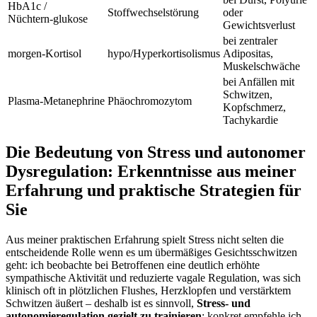
HbA1c⁣ / ​
Stoffwechselstörung
‍oder
Nüchtern‑glukose
Gewichtsverlust
bei zentraler⁢
morgen‑Kortisol
hypo/Hyperkortisolismus
Adipositas,⁢
Muskelschwäche
bei Anfällen ​mit
Schwitzen,
Plasma‑Metanephrine
Phäochromozytom
‍Kopfschmerz,​
Tachykardie
Die Bedeutung von Stress und ‌autonomer
⁣Dysregulation: Erkenntnisse aus meiner
Erfahrung und praktische Strategien für
Sie
Aus‍ meiner praktischen Erfahrung spielt Stress nicht selten die
⁣entscheidende ⁣Rolle wenn es ​um übermäßiges⁣ Gesichtsschwitzen ​
geht: ich beobachte bei ‌Betroffenen eine deutlich⁣ erhöhte
sympathische⁤ Aktivität und‍ reduzierte vagale Regulation, was sich
klinisch‌ oft ⁢in plötzlichen Flushes, Herzklopfen und verstärktem
Schwitzen ‌äußert – deshalb ist es sinnvoll,
Stress-‌ und‌
autonomieregulation gezielt zu trainieren
; konkret empfehle ich