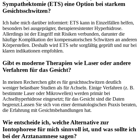
Sympathektomie⁢ (ETS) eine Option bei‌ starkem ​
Gesichtsschwitzen?
Ich‌ habe mich​ darüber informiert: ETS ⁣kann in Einzelfällen helfen,
besonders bei ausgeprägter, ​therapieresistenter Hyperhidrose.
⁤Allerdings ist ⁣der ​Eingriff‍ mit Risiken⁣ verbunden, darunter die
‌häufige ⁢Komplikation‍ der kompensatorischen Schwitzen an anderen
Körperstellen. ‌Deshalb wird ETS sehr sorgfältig​ geprüft und nur bei
klaren indikationen empfohlen.
Gibt es‍ moderne Therapien‍ wie Laser oder andere
Verfahren für das ⁣Gesicht?
In meinen Recherchen gibt es für gesichtsschwitzen deutlich
weniger ‌belastbare Studien als für Achseln. Einige⁢ Verfahren (z.⁣ B.
bestimmte Laser oder Mikrowellen) werden ‍primär bei
Achselhyperhidrose ‌eingesetzt; für das Gesicht sind⁤ die Daten
⁣begrenzt.Lassen Sie⁢ sich von ​einer⁣ dermatologischen‍ Praxis beraten,
die Erfahrung⁤ mit Gesichtsbehandlungen hat.
Wie entscheide ich, welche ‌Alternative zur
Iontophorese für mich sinnvoll ist, und was sollte ich
bei​ der Arztanamnese sagen?