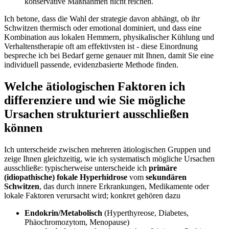
⁤konservative Maßnahmen nicht reichen.
Ich‌ betone, dass ⁤die Wahl der strategie davon abhängt, ob ‍ihr
Schwitzen ‌thermisch⁤ oder emotional dominiert, und dass ⁤eine
Kombination aus lokalen‌ Hemmern, physikalischer Kühlung und ​
Verhaltenstherapie​ oft am effektivsten ist⁤ -​ diese Einordnung
bespreche ⁤ich bei Bedarf gerne‍ genauer ​mit Ihnen,⁣ damit ‌Sie ​eine
individuell ‍passende, evidenzbasierte Methode finden.
Welche ätiologischen Faktoren ich
⁢differenziere und ⁣wie‌ Sie​ mögliche
‌Ursachen strukturiert ausschließen
können
Ich unterscheide zwischen mehreren ätiologischen Gruppen und⁢
zeige Ihnen gleichzeitig, wie ‍ich systematisch mögliche Ursachen
ausschließe: typischerweise ​unterscheide ich⁢
primäre
(idiopathische) fokale⁤ Hyperhidrose
vom
sekundären⁤
Schwitzen
, das durch innere Erkrankungen, Medikamente oder
lokale Faktoren verursacht wird;⁤ konkret gehören dazu
Endokrin/Metabolisch
(Hyperthyreose,‍ Diabetes,⁢
Phäochromozytom,​ Menopause)