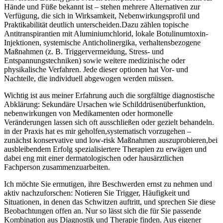
Hände​ und Füße bekannt ist – stehen mehrere Alternativen zur
Verfügung,⁣ die ‌sich in ⁤Wirksamkeit, Nebenwirkungsprofil und
Praktikabilität deutlich unterscheiden.Dazu zählen topische⁤
Antitranspirantien mit Aluminiumchlorid, lokale Botulinumtoxin-
Injektionen, systemische ‍Anticholinergika, verhaltensbezogene
Maßnahmen (z. B. Triggervermeidung, Stress-⁣ und
Entspannungstechniken) sowie weitere medizinische oder
physikalische Verfahren. Jede dieser optionen hat⁤ Vor‑ und
Nachteile, die​ individuell⁤ abgewogen werden müssen.
Wichtig ist aus meiner Erfahrung auch ​die⁣ sorgfältige diagnostische‍
Abklärung: Sekundäre Ursachen ⁢wie Schilddrüsenüberfunktion,
⁣nebenwirkungen von Medikamenten‌ oder ⁤hormonelle
Veränderungen lassen​ sich oft ​ausschließen ⁤oder⁤ gezielt behandeln.⁣
in ‍der Praxis​ hat​ es mir geholfen,systematisch ⁣vorzugehen –
zunächst konservative und ‌low‑risk Maßnahmen‍ auszuprobieren,bei
​ausbleibendem Erfolg ⁤spezialisiertere ⁤Therapien zu ⁤erwägen⁤ und
dabei ⁣eng mit einer dermatologischen oder ​hausärztlichen⁣
Fachperson‌ zusammenzuarbeiten.
Ich möchte‌ Sie ermutigen, ihre ​Beschwerden ernst ‌zu nehmen⁣ und
aktiv nachzuforschen: ⁢Notieren Sie Trigger, Häufigkeit und
Situationen, in denen das⁤ Schwitzen auftritt,⁢ und sprechen ⁤Sie diese
Beobachtungen offen‍ an. Nur so lässt sich die für Sie passende
Kombination ‍aus Diagnostik​ und Therapie finden.‌ Aus eigener