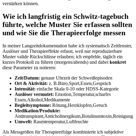
verstärken können.
Wie ich langfristig ein Schwitz-tagebuch
führte, ‍welche Muster‍ Sie erfassen sollten
und wie ⁢Sie die Therapieerfolge⁣ messen
In⁤ meiner Langzeitdokumentation habe ich systematisch Zeitfenster,⁣
Auslöser und Therapieeffekte erfasst, weil nur⁤ reproduzierbare​
Muster⁢ valide Rückschlüsse erlauben;​ ich empfehle, täglich ein
kurzes⁤ Protokoll zu führen ⁢(morgens/abends) und dabei
konkret
diese Parameter zu notieren:
Zeit/Datum:
genaue Uhrzeit der‍ Schweißepisoden
Ort & ⁣Aktivität:
z. B.Büro,Sport,Essen,Gespräch
Intensität:
einfache Skala 0-10 oder HDSS-Kategorie
Auslöser vermutet:
Emotion,Temperatur,scharfes
Essen,Alkohol,Medikamente
Begleitsymptome:
Rötung,Herzklopfen,Geruch
Medikation/Produkte:
Antitranspirant,Anticholinergikum,Botulinumtoxin,Reinigung
Umwelt:
Raumtemperatur,Luftfeuchte
Als Messgrößen für Therapieerfolge⁣ kombinierte ich⁤ subjektive‍