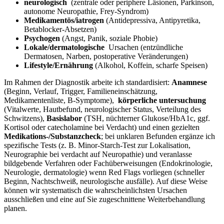
neurologisch
⁤ (zentrale oder periphere Läsionen, Parkinson,
autonome Neuropathie, ⁤Frey‑Syndrom)
Medikamentös/iatrogen
​(Antidepressiva, Antipyretika,
‌Betablocker‑Absetzen)
Psychogen
(Angst,‍ Panik, soziale Phobie)
Lokale/dermatologische
‍ Ursachen (entzündliche
Dermatosen, ⁣Narben, postoperative ‌Veränderungen)
Lifestyle/Ernährung
(Alkohol, Koffein,‌ scharfe ‍Speisen)
Im Rahmen der Diagnostik arbeite⁢ ich standardisiert:
Anamnese
(Beginn, Verlauf, Trigger, Familieneinschätzung,
Medikamentenliste, B‑Symptome), ⁣
körperliche untersuchung
(Vitalwerte, Hautbefund, ‌neurologischer Status, Verteilung ⁢des
Schwitzens),
Basislabor
⁢(TSH, ⁢nüchterner Glukose/HbA1c, ggf.⁣
Kortisol​ oder ⁢catecholamine bei ‍Verdacht) und⁣ einen gezielten
Medikations‑/Substanzcheck
;‌ bei ⁤unklaren Befunden‌ ergänze ich
‍spezifische ‍Tests (z. B. Minor‑Starch‑Test ​zur Lokalisation,​
Neurographie bei​ verdacht ‌auf Neuropathie) ⁤und veranlasse‍
bildgebende Verfahren oder Fachüberweisungen (Endokrinologie, ​
Neurologie, dermatologie)⁣ wenn Red Flags vorliegen ‌(schneller⁢
Beginn, Nachtschweiß, neurologische ausfälle). Auf diese Weise
können wir ‍systematisch die wahrscheinlichsten Ursachen
ausschließen und ⁣eine⁢ auf Sie ‌zugeschnittene Weiterbehandlung
planen.