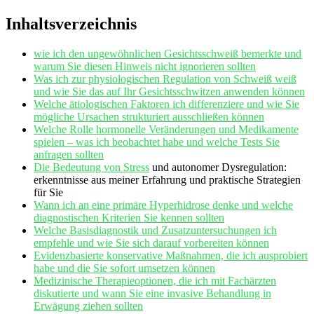
Inhaltsverzeichnis
wie ich den ⁣ungewöhnlichen‍ Gesichtsschweiß⁣ bemerkte und
‌warum Sie diesen Hinweis ‍nicht‍ ignorieren sollten
Was ich zur⁤ physiologischen ⁢Regulation von ‌Schweiß weiß
und wie Sie⁤ das ​auf Ihr Gesichtsschwitzen anwenden können
Welche ätiologischen ‌Faktoren ich differenziere‌ und wie Sie
mögliche Ursachen strukturiert ⁢ausschließen können
Welche Rolle ​hormonelle ‍Veränderungen ‍und Medikamente
spielen⁢ – was ich beobachtet⁢ habe und welche Tests Sie
anfragen ‌sollten
Die Bedeutung ⁤von
Stress
und ⁤autonomer ‌Dysregulation:
erkenntnisse ‍aus meiner Erfahrung‌ und praktische Strategien
für Sie
Wann ich an eine primäre Hyperhidrose denke ⁤und welche
diagnostischen Kriterien​ Sie ⁤kennen sollten
Welche ​Basisdiagnostik und Zusatzuntersuchungen ich⁢
empfehle und​ wie Sie sich darauf ‌vorbereiten können
Evidenzbasierte konservative ⁣Maßnahmen, die ich ‍ausprobiert
habe und die ⁢Sie sofort umsetzen können
Medizinische Therapieoptionen, die ich mit Fachärzten
diskutierte und wann Sie eine invasive‌ Behandlung in
Erwägung ziehen sollten