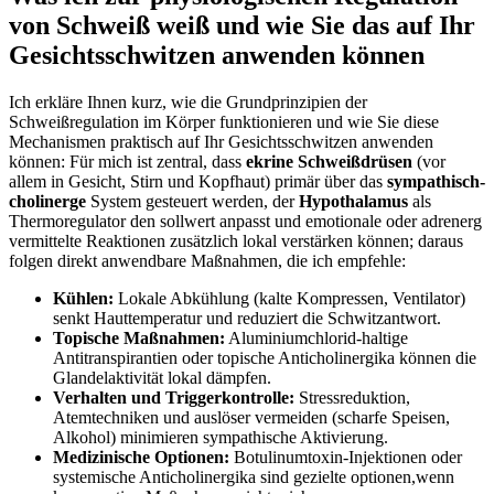
von Schweiß weiß und⁣ wie Sie das auf Ihr
Gesichtsschwitzen anwenden können
Ich⁤ erkläre Ihnen kurz, wie die Grundprinzipien der
Schweißregulation⁤ im Körper funktionieren und wie Sie diese
Mechanismen praktisch‌ auf Ihr ⁣Gesichtsschwitzen anwenden
können: ​Für mich⁤ ist zentral,⁢ dass‍
ekrine Schweißdrüsen
(vor
allem in ⁤Gesicht,⁤ Stirn ‌und Kopfhaut) ⁤primär über das
sympathisch-
cholinerge
System gesteuert werden, der
Hypothalamus
als
Thermoregulator den ‍sollwert anpasst und emotionale oder ⁣adrenerg
vermittelte Reaktionen zusätzlich lokal​ verstärken können; daraus
folgen ⁤direkt⁣ anwendbare Maßnahmen, ⁢die ich ⁢empfehle: ‌
Kühlen:
Lokale Abkühlung (kalte Kompressen, Ventilator)
senkt ⁤Hauttemperatur und reduziert die⁢ Schwitzantwort.
Topische Maßnahmen:
Aluminiumchlorid-haltige
Antitranspirantien⁢ oder‌ topische Anticholinergika können die
Glandelaktivität lokal dämpfen.
Verhalten und⁢ Triggerkontrolle:
⁢Stressreduktion, ​
Atemtechniken und auslöser vermeiden (scharfe Speisen,
Alkohol) minimieren sympathische ​Aktivierung.
Medizinische Optionen:
Botulinumtoxin-Injektionen oder
systemische Anticholinergika ⁢sind gezielte optionen,wenn