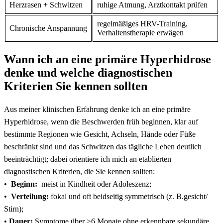
Herzrasen + Schwitzen
ruhige‌ Atmung,⁤ Arztkontakt ⁢prüfen
regelmäßiges⁣ HRV-Training,
Chronische‌ Anspannung
Verhaltenstherapie ⁣erwägen
Wann ich‍ an‍ eine primäre Hyperhidrose
denke‍ und welche diagnostischen
Kriterien ⁣Sie ‍kennen sollten
Aus meiner ‍klinischen Erfahrung denke ich an ‌eine⁣ primäre
Hyperhidrose, wenn die Beschwerden früh beginnen, klar auf
⁣bestimmte ‌Regionen wie Gesicht, Achseln, Hände oder Füße
beschränkt sind und ⁣das Schwitzen das tägliche ‌Leben deutlich
beeinträchtigt; dabei⁤ orientiere ⁤ich ⁤mich an etablierten
diagnostischen Kriterien, die​ Sie kennen sollten:
• ‌
Beginn:
⁣ meist in ‌Kindheit ​oder Adoleszenz;
• ‍
Verteilung:
fokal und oft⁢ beidseitig symmetrisch (z. ‌B.gesicht/⁤
Stirn);‌
•
Dauer:
Symptome über ‍≥6 Monate ohne erkennbare sekundäre