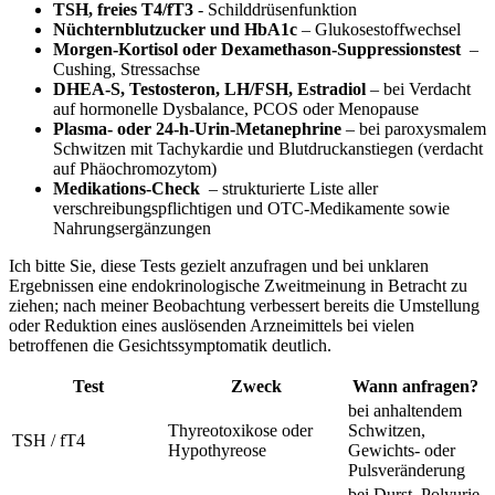
TSH, freies T4/fT3
‍- Schilddrüsenfunktion
Nüchternblutzucker ‍und HbA1c
– Glukosestoffwechsel
Morgen‑Kortisol oder Dexamethason‑Suppressionstest
⁤ –
⁣Cushing, Stressachse
DHEA‑S, Testosteron, LH/FSH, ​Estradiol
– bei⁤ Verdacht
auf hormonelle Dysbalance, PCOS oder Menopause
Plasma‑ oder⁢ 24‑h‑Urin‑Metanephrine
– bei paroxysmalem
Schwitzen mit Tachykardie ⁣und Blutdruckanstiegen (verdacht
auf Phäochromozytom)
Medikations‑Check
‍ – strukturierte Liste aller
verschreibungspflichtigen und ​OTC‑Medikamente sowie
Nahrungsergänzungen
Ich bitte Sie, ​diese Tests‌ gezielt anzufragen ‌und bei unklaren
Ergebnissen eine⁢ endokrinologische Zweitmeinung⁤ in Betracht zu⁣
ziehen;⁢ nach meiner Beobachtung verbessert bereits die Umstellung
oder ​Reduktion ‍eines auslösenden Arzneimittels bei​ vielen
‍betroffenen ⁢die Gesichtssymptomatik​ deutlich.
Test
Zweck
Wann anfragen?
bei ‌anhaltendem⁢
Thyreotoxikose ⁢oder
Schwitzen,‍
TSH /‌ fT4
⁣Hypothyreose
Gewichts‑ oder
Pulsveränderung
bei Durst, ⁣Polyurie