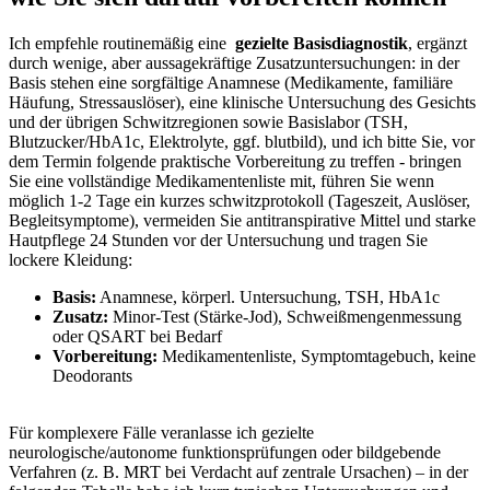
Ich empfehle routinemäßig eine ⁢
gezielte Basisdiagnostik
, ergänzt
durch wenige, aber aussagekräftige ​Zusatzuntersuchungen: in der
Basis stehen eine sorgfältige ⁢Anamnese ​(Medikamente, familiäre⁢
Häufung, Stressauslöser),‍ eine ​klinische Untersuchung des​ Gesichts
⁣und der übrigen Schwitzregionen sowie Basislabor ‍(TSH,
Blutzucker/HbA1c, Elektrolyte, ggf. ‍blutbild), und ich bitte Sie, ​vor
dem ⁤Termin folgende praktische‍ Vorbereitung zu treffen -‍ bringen‍
Sie eine vollständige Medikamentenliste mit,⁤ führen Sie wenn
möglich ‌1-2 ⁣Tage ein⁣ kurzes schwitzprotokoll (Tageszeit, Auslöser,
⁢Begleitsymptome), ⁤vermeiden Sie antitranspirative Mittel‍ und⁣ starke
Hautpflege⁢ 24 ‌Stunden vor der​ Untersuchung und tragen Sie
lockere‍ Kleidung:
Basis:
Anamnese, körperl. ⁤Untersuchung, TSH, HbA1c
Zusatz:
⁤Minor‑Test ‌(Stärke‑Jod), Schweißmengenmessung
oder​ QSART bei Bedarf
Vorbereitung:
Medikamentenliste, Symptomtagebuch, keine
Deodorants
Für ‍komplexere Fälle veranlasse ich‍ gezielte
neurologische/autonome ⁣funktionsprüfungen oder bildgebende
Verfahren (z. ⁣B. MRT bei Verdacht auf‌ zentrale⁤ Ursachen) – in der