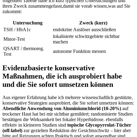
folgenden Tabelle habe ⁢ich kurz typischen Untersuchungen und‌
ihren Zweck⁣ zusammengefasst,damit sie ‌vorab‌ wissen,was ⁣auf Sie⁢
zukommt:
Untersuchung
Zweck (kurz)
TSH ⁤/ HbA1c
endokrine Auslöser ‍ausschließen
lokalisierte schwitzgebiete sichtbar
Minor‑Test
machen
QSART / ⁢thermoreg.
autonome⁣ Funktion messen
Test
Evidenzbasierte konservative
Maßnahmen,⁤ die ich ausprobiert habe
und die Sie‌ sofort⁣ umsetzen können
Aus ⁤eigener Erfahrung habe ⁣ich mehrere​ wissenschaftlich gestützte,⁢
konservative Strategien ausprobiert, ‍die ⁤Sie sofort umsetzen können:
Abendliche Anwendung von Aluminiumchlorid ⁢(10-20%)
auf
trockener Haut ⁤hat bei mir sichtbar gemildert; randomisierte Studien
‌bestätigen die Wirksamkeit‌ bei fokaler Hyperhidrose. ‌ebenfalls
effektiv in kleineren ‌Studien sind
topische ‍Glycopyrrolat‑Tücher
(off‑label)
zur gezielten Reduktion der ⁤Gesichtsschwitz – hier ⁤aber
bitte⁣ auf​ Reizungen achten.Praktisch und​ sofort anwendbar⁤ sind⁢