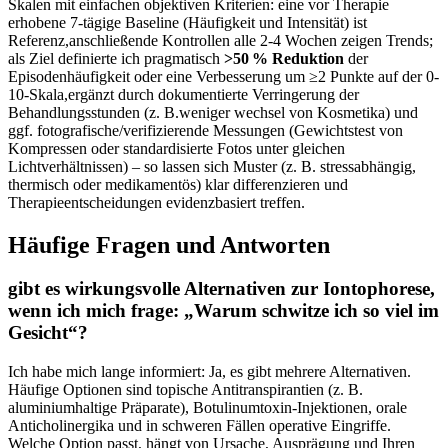
Skalen mit einfachen objektiven Kriterien: eine vor Therapie
erhobene 7‑tägige ‍Baseline ‌(Häufigkeit und Intensität)⁣ ist
Referenz,anschließende Kontrollen alle ‍2-4‍ Wochen ​zeigen Trends;⁢
als Ziel definierte ich pragmatisch
>50 % Reduktion
der
⁢Episodenhäufigkeit oder ‌eine Verbesserung‌ um⁢ ≥2 Punkte⁤ auf ⁢der 0-
10‑Skala,ergänzt durch ​dokumentierte Verringerung ‍der
Behandlungsstunden (z. ‌B.weniger wechsel ⁢von​ Kosmetika) ‌und
ggf. fotografische/verifizierende Messungen (Gewichtstest⁣ von‌
Kompressen ‌oder standardisierte Fotos unter gleichen
Lichtverhältnissen) – ​so ⁣lassen sich Muster (z. B. stressabhängig,
⁣thermisch oder medikamentös) klar differenzieren und
Therapieentscheidungen evidenzbasiert ‌treffen.
Häufige Fragen und Antworten
gibt es⁢ wirkungsvolle Alternativen zur Iontophorese,
wenn ‍ich‍ mich frage:‌ „Warum schwitze ⁤ich so viel im
Gesicht“?
Ich habe⁤ mich lange⁤ informiert:‌ Ja, es gibt mehrere Alternativen.
Häufige ​Optionen ⁣sind topische Antitranspirantien (z. B.
aluminiumhaltige Präparate), Botulinumtoxin‑Injektionen, orale​
Anticholinergika und in schweren Fällen operative‌ Eingriffe.‌
Welche Option passt, hängt ⁣von Ursache, Ausprägung und Ihren