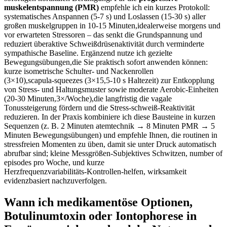
muskelentspannung (PMR)
empfehle ich ein kurzes Protokoll:
systematisches Anspannen (5-7 s) und Loslassen (15-30 s) aller
großen muskelgruppen in 10-15‍ Minuten,idealerweise morgens und
vor erwarteten Stressoren – ‌das senkt die Grundspannung und
reduziert ⁤überaktive Schweißdrüsenaktivität durch verminderte
sympathische Baseline. Ergänzend nutze ich gezielte
Bewegungsübungen,die Sie praktisch sofort anwenden können:
kurze isometrische Schulter‑ und Nackenrollen
‍(3×10),scapula‑squeezes (3×15,5-10 s Haltezeit) zur ⁤Entkopplung
von Stress‑ und Haltungsmuster sowie moderate⁢ Aerobic‑Einheiten
(20-30 Minuten,3×/Woche),die langfristig die vagale
Tonussteigerung fördern und die Stress‑schweiß‑Reaktivität
reduzieren. In der Praxis kombiniere ⁤ich diese Bausteine in kurzen
Sequenzen (z. B. 2 Minuten atemtechnik → 8⁢ Minuten PMR → 5
Minuten Bewegungsübungen) und empfehle Ihnen, die routinen in
stressfreien Momenten zu üben, damit sie unter Druck ⁣automatisch
⁣abrufbar sind; kleine Messgrößen-Subjektives Schwitzen, number of
episodes pro Woche, ​und kurze
Herzfrequenzvariabilitäts‑Kontrollen-helfen, wirksamkeit⁤
evidenzbasiert nachzuverfolgen.
Wann ich medikamentöse Optionen,
Botulinumtoxin oder Iontophorese in