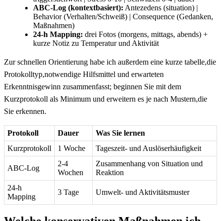
ABC-Log (kontextbasiert):
Antezedens (situation) |
Behavior (Verhalten/Schweiß)⁣ | Consequence (Gedanken,
⁣Maßnahmen)
24‑h‍ Mapping:
drei⁣ Fotos (morgens, mittags, abends) +
kurze Notiz zu Temperatur und Aktivität
Zur schnellen Orientierung habe ich außerdem eine kurze tabelle,die
Protokolltyp,notwendige Hilfsmittel und erwarteten
Erkenntnisgewinn zusammenfasst; beginnen Sie mit dem
Kurzprotokoll⁤ als Minimum‍ und erweitern es je nach Mustern,die
Sie erkennen.
Protokoll
Dauer
Was Sie ‍lernen
Kurzprotokoll
1 Woche
Tageszeit- und Auslöserhäufigkeit
2-4
Zusammenhang von ⁤Situation und
ABC-Log
Wochen
Reaktion
24‑h
3 Tage
Umwelt- und Aktivitätsmuster
Mapping
Welche konservativen⁢ Maßnahmen ich