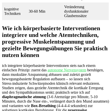
Veränderung
kognitive
30-60 Min
dysfunktionaler
Techniken
Glaubenssätze
Wie ich körperbasierte ‌Interventionen
integriere und welche Atemtechniken,‌
progressive Muskelentspannung und
gezielte Bewegungsübungen Sie praktisch
nutzen ⁤können
ich integriere körperbasierte Interventionen‌ stets nach einem
einfachen‌ Prinzip: zuerst das
autonome Nervensystem
beruhigen,
dann muskuläre Anspannung abbauen und zuletzt gezielt
bewegungsbasierte Regulation ‍aufbauen – so lassen sich
Stress‑induzierte Schwitzepisoden klinisch relevant reduzieren.
Studien zeigen, dass gezielte Atemtechnik die kortikale Erregung
und‌ den Sympathikustonus senkt; praktisch setze ich auf
diaphragmatische atmung
(3-6 Atemzüge pro Minute, 5-10
Minuten,⁤ durch die Nase ein-, verlängert durch den‌ Mund ausatmen)
und varianten wie
Box‑Breathing
(4‑4‑4‑4 sekunden) zur
sofortigen kortikalen Beruhigung. Für die
progressive