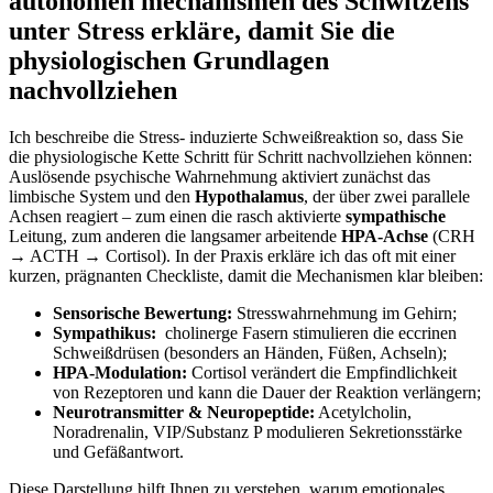
autonomen mechanismen des Schwitzens
unter Stress erkläre, damit Sie die⁣
physiologischen Grundlagen
nachvollziehen
Ich beschreibe ‌die Stress-⁣ induzierte Schweißreaktion‍ so, dass Sie
die physiologische Kette Schritt für Schritt‌ nachvollziehen können:
Auslösende psychische Wahrnehmung aktiviert zunächst das
limbische System und den
Hypothalamus
, der über zwei parallele
Achsen reagiert – zum einen die rasch aktivierte
sympathische
Leitung, zum anderen die langsamer arbeitende
HPA‑Achse
(CRH
→ ACTH →​ Cortisol). In der Praxis erkläre ⁤ich das⁢ oft mit einer⁢
kurzen, prägnanten Checkliste, damit die Mechanismen⁤ klar bleiben:
Sensorische Bewertung:
Stresswahrnehmung im Gehirn;
Sympathikus:
​ cholinerge Fasern stimulieren die ​eccrinen ​
Schweißdrüsen (besonders an Händen, Füßen, Achseln);
HPA‑Modulation:
Cortisol verändert die Empfindlichkeit
von Rezeptoren und kann die Dauer der Reaktion verlängern;
Neurotransmitter & Neuropeptide:
Acetylcholin,
Noradrenalin, VIP/Substanz P⁣ modulieren ‌Sekretionsstärke
und Gefäßantwort.
Diese Darstellung hilft Ihnen zu verstehen, warum⁣ emotionales