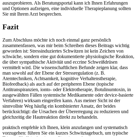
auszuprobieren. Als⁤ Beratungsportal ​kann⁢ ich Ihnen Erfahrungen
und‍ Optionen aufzeigen,‌ eine individuelle ⁤Therapieplanung sollten
Sie ​mit Ihrem Arzt besprechen.
Fazit
Zum​ Abschluss‍ möchte ich noch einmal ‍ganz persönlich
zusammenfassen, was mir beim Schreiben dieses Beitrags wichtig
geworden ist: Stressinduziertes Schwitzen‌ ist kein Zeichen von
schwäche, sondern eine gut dokumentierte physiologische Reaktion,
die über sympathische Aktivität und eccrine Schweißdrüsen
vermittelt ‍wird. Die wissenschaftlichen Befunde ​zeigen​ klar, dass
man sowohl auf der ⁢Ebene der Stressregulation‌ (z. B.
Atemtechniken,​ Achtsamkeit, kognitive Verhaltenstherapie,
Biofeedback) als auch auf der peripheren Ebene​ (topische
Antitranspiranzien, ionto- oder Elektrotherapie, Botulinumtoxin, in‌
ausgewählten ‌Fällen systemische Medikamente oder device-basierte ​
Verfahren) wirksam eingreifen kann. Aus meiner Sicht ist der
sinnvollste Weg häufig ein kombinierter Ansatz,‍ der beides
berücksichtigt: die Ursachen der⁤ Übererregung ​zu reduzieren ​und
gleichzeitig⁣ die Hautreaktion direkt ⁢zu ‍behandeln.
praktisch empfehle ich Ihnen, klein anzufangen und systematisch
vorzugehen: führen Sie ein kurzes Schwitztagebuch, um typische