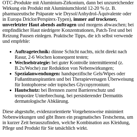
OTC‑Produkte mit Aluminium‑Zirkonium, dann bei unzureichender
Wirkung ein Produkt mit‌ Aluminiumchlorid 12-20 %‍ (z. B.
pharmazeutische Präparate wie Drysol/Anhydrol‑Äquivalente oder⁢
in Europa Driclor/Perspirex‑Typen),
immer ‍auf trockener,
unverletzter Haut abends ⁣auftragen
und⁤ morgens abwaschen; bei
empfindlicher⁣ Haut niedrigere Konzentrationen, Patch‑Test und bei
Reizung ⁤Pausen einlegen. ⁢Praktische Tipps, die ich selbst verwende
und ‍empfehle:
Auftragetechnik:
dünne Schicht nachts, ⁤nicht direkt nach
Rasur, 2-6 Wochen konsequent testen;
Wechselstrategie:
bei guter Kontrolle ​intermittierend (z.
B.2x/Woche) zur Reduktion von‌ Nebenwirkungen;
Spezialanwendungen:
handspezifische Gels/Wipes⁣ oder
Fußantitranspirantien und bei ⁤Therapieversagen‌ Überweisung
für ‌Iontophorese oder topisches Glycopyrronium;
Hautschutz:
bei Brennen zuerst Barriereschutz‌ und
temporäre Unterbrechung, bei persistierender Dermatitis
⁤dermatologische Abklärung.
Diese abgestufte, evidenzorientierte Vorgehensweise minimiert
Nebenwirkungen und gibt Ihnen ein pragmatisches Testschema, um
in kurzer Zeit herauszufinden, welche Kombination⁣ aus Kleidung,
Pflege und Produkt für Sie tatsächlich wirkt.