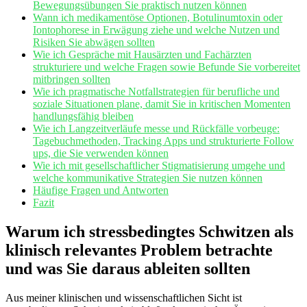
Bewegungsübungen Sie praktisch nutzen⁤ können
Wann ich medikamentöse‍ Optionen,​ Botulinumtoxin ⁢oder
Iontophorese in Erwägung‍ ziehe und welche Nutzen und
Risiken Sie ​abwägen sollten
Wie ich Gespräche mit Hausärzten und‍ Fachärzten
strukturiere und welche Fragen sowie Befunde Sie vorbereitet
mitbringen sollten
Wie⁣ ich pragmatische Notfallstrategien für berufliche ⁣und
soziale Situationen plane, damit Sie in kritischen Momenten
handlungsfähig bleiben
Wie ich Langzeitverläufe​ messe und Rückfälle vorbeuge:‍
Tagebuchmethoden, Tracking Apps ‍und strukturierte Follow
ups, die Sie ⁣verwenden können
Wie ich mit gesellschaftlicher Stigmatisierung umgehe und
welche kommunikative Strategien Sie nutzen können
Häufige Fragen und Antworten
Fazit
Warum ich ‍stressbedingtes Schwitzen als
klinisch relevantes Problem betrachte
und was Sie daraus ableiten sollten
Aus meiner klinischen und wissenschaftlichen Sicht ist