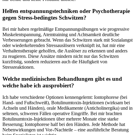
Helfen entspannungstechniken oder Psychotherapie
gegen Stress‑bedingtes Schwitzen?
Bei mir ⁤haben regelmäßige Entspannungsübungen wie progressive
Muskelentspannung, Atemtraining und Achtsamkeit deutliche
Verbesserungen gebracht. Wenn das Schwitzen stark mit Sozialangst
oder wiederkehrenden Stressauslösern verknüpft ist, hat mir eine
Verhaltenstherapie geholfen, die Auslöser zu erkennen und anders
zu reagieren. Diese Ansätze mindern ​nicht nur das Schwitzen
kurzfristig, sondern reduzieren auch die ⁣Häufigkeit von
Stressreaktionen.
Welche medizinischen⁤ Behandlungen gibt es und
welche ‍habe ‌ich ausprobiert?
Ich habe verschiedene ⁢Optionen kennengelernt: Iontophorese (bei
Hand- und ‍Fußschweiß), Botulinumtoxin-Injektionen (wirksam bei
Achseln und Händen), orale Medikamente (Anticholinergika) und in
seltenen, schweren Fällen operative Eingriffe. Bei mir brachten
Botulinumtoxin-Injektionen über mehrere Monate eine⁤ starke⁢
Besserung; Iontophorese half bei den Händen. Jede Methode hat
Nebenwirkungen und Vor‑/Nachteile – eine ausführliche Beratung