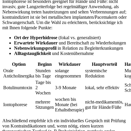
Iontophorese ist⁤ besonders geeignet für Hände und Füße: nicht​
invasiv, gute Langzeiterfolge bei regelmäßiger Anwendung, als
Nebenwirkung treten hautreizungen und selten Verbrennungen auf;
kontraindiziert ‌ist sie bei metallischen implantaten/Pacemakern oder
Schwangerschaft. Um die Wahl zu erleichtern, berücksichtige ich
mit Ihnen folgende Punkte:
Ort der Hyperhidrose
(fokal vs. generalisiert)
Erwartete Wirkdauer
⁣und Bereitschaft zu Wiederholungen
Nebenwirkungsprofil
in Relation zu Begleiterkrankungen
Alltagstauglichkeit
⁢und Kostenübernahme
Option
Beginn
Wirkdauer
Hauptvorteil
Ha
Orale
Stunden
solange
systemische
Mun
Anticholinergika
bis Tage
eingenommen
Reduktion
kog
Tage bis
Sch
Botulinumtoxin
2
3-9 ⁤Monate
lokal, sehr⁣ effektiv
Sc
Wochen
wochen bis
mehrere​
nicht‑medikamentös,
Iontophorese
Monate (bei
Hau
Sitzungen
gut für Hände/Füße
Erhaltstherapie)
Abschließend empfehle ich ein individuelles Gespräch ‌mit Prüfung
von Kontraindikationen und, wenn⁢ nötig, einen kurzen