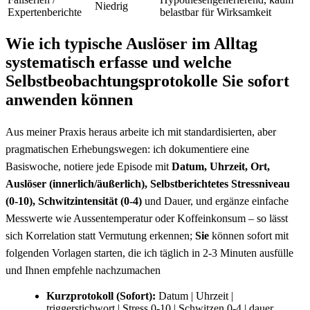
Niedrig
⁢Expertenberichte
belastbar für Wirksamkeit
Wie ich typische ⁣Auslöser im Alltag
systematisch erfasse und welche
Selbstbeobachtungsprotokolle Sie sofort
anwenden können
Aus meiner Praxis heraus arbeite ich mit standardisierten, aber
pragmatischen Erhebungswegen: ich dokumentiere eine
Basiswoche, notiere ⁤jede Episode mit
Datum, Uhrzeit, ‍Ort,
Auslöser (innerlich/äußerlich), Selbstberichtetes Stressniveau
(0-10), Schwitzintensität (0-4)
und Dauer, und ergänze einfache
Messwerte⁢ wie Aussentemperatur oder Koffeinkonsum – so lässt
sich​ Korrelation statt Vermutung erkennen;
Sie
können sofort​ mit
⁢folgenden Vorlagen starten, die ich täglich in 2-3 Minuten ausfülle
und Ihnen empfehle nachzumachen
Kurzprotokoll (Sofort):
Datum | Uhrzeit⁣ |
triggerstichwort | Stress 0-10 | Schwitzen ⁤0-4 | dauer