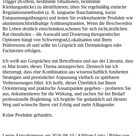
⁤Trigger (Koffein, bestimmte‍ Situationen, bestimmte
Kleidungsstücke) zu identifizieren; üben Sie regelmäßig einfache
Regulationsmethoden (z. ‍B. langsame Bauchatmung, kurze
Entspannungsübungen) und testen Sie evidenzbasierte Produkte⁣ wie
aluminiumchloridhaltige Antitranspirantien. Wenn die Beschwerden
Ihr Leben deutlich‌ einschränken,scheuen Sie sich nicht,ärztlichen‌
Rat einzuholen – die Auswahl und Dosierung therapeutischer
Optionen ‍hängt von Schweregrad,Lokalisation und Ihren
Präferenzen ab und sollte im Gespräch mit Dermatologen oder
Fachärzten erfolgen.
Ich weiß aus ⁣Gesprächen mit Betroffenen und aus ‍der Literatur, dass
es Mut kostet, dieses Thema anzusprechen. Dennoch bin ich
überzeugt,‍ dass eine Kombination aus wissenschaftlich fundierten
Strategien und persönlicher ‍Anpassung vielfach zu spürbaren
Verbesserungen führt. Ich hoffe, dieser Überblick hat Ihnen
Orientierung und praktische Ansatzpunkte gegeben – probieren ​Sie
aus, dokumentieren Sie die Wirkung, und suchen Sie bei Bedarf
professionelle Begleitung. ich begleite Sie gedanklich ‌auf diesem
Weg und‌ wünsche Ihnen viel Erfolg und‍ mehr Alltagsruhe.
Keine Produkte gefunden.
Letzte Aktualisierung am 2026-08-10 / Affiliate Links / Bilder von