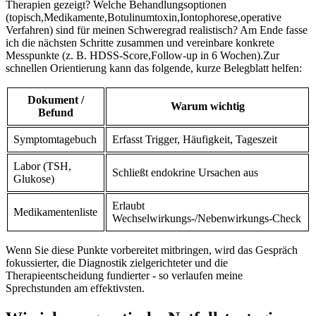
Therapien ​gezeigt? Welche Behandlungsoptionen
(topisch,Medikamente,Botulinumtoxin,Iontophorese,operative
Verfahren) sind für meinen Schweregrad realistisch? Am⁣ Ende fasse
ich die nächsten Schritte zusammen⁤ und vereinbare konkrete
Messpunkte (z.⁤ B. HDSS‑Score,Follow‑up in ​6 Wochen).Zur
schnellen Orientierung ⁢kann das folgende, kurze Belegblatt helfen:
Dokument /
Warum wichtig
‌Befund
Symptomtagebuch
Erfasst ​Trigger, Häufigkeit, Tageszeit
Labor (TSH,
Schließt endokrine Ursachen​ aus
Glukose)
Erlaubt‌
Medikamentenliste
Wechselwirkungs‑/Nebenwirkungs‑Check
Wenn Sie‌ diese Punkte vorbereitet mitbringen, wird das Gespräch
fokussierter, die Diagnostik zielgerichteter und die
Therapieentscheidung ‌fundierter ‍- so verlaufen meine
Sprechstunden am effektivsten.