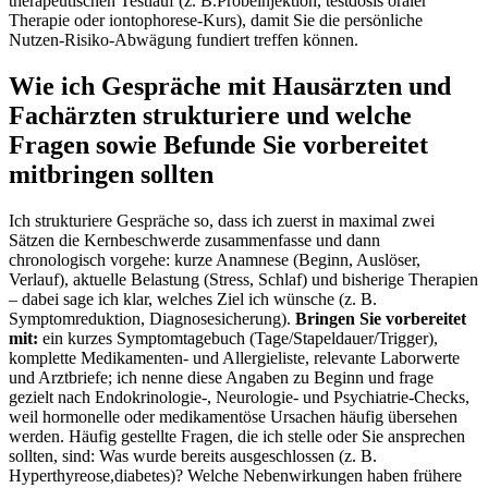
therapeutischen Testlauf (z. B.Probeinjektion, testdosis oraler
Therapie oder ‍iontophorese‑Kurs), damit Sie die persönliche
‌Nutzen‑Risiko‑Abwägung fundiert treffen können.
Wie ich‌ Gespräche mit Hausärzten und
Fachärzten strukturiere‍ und ‍welche
‌Fragen sowie Befunde Sie ‌vorbereitet
⁤mitbringen sollten
Ich strukturiere Gespräche so, dass ich zuerst in maximal zwei
Sätzen die ⁣Kernbeschwerde zusammenfasse und dann
chronologisch vorgehe: ‌kurze Anamnese (Beginn, Auslöser,‌
Verlauf),​ aktuelle Belastung (Stress, Schlaf) und bisherige Therapien
– dabei sage ich klar, welches Ziel ich wünsche (z. B.
Symptomreduktion, ⁢Diagnosesicherung).
Bringen Sie vorbereitet
mit:
ein kurzes Symptomtagebuch​ (Tage/Stapeldauer/Trigger),
komplette ⁣Medikamenten- und Allergieliste, relevante Laborwerte
‍und ⁢Arztbriefe; ich​ nenne diese‍ Angaben‌ zu Beginn und frage
gezielt nach Endokrinologie-, Neurologie- und Psychiatrie-Checks,
⁢weil hormonelle⁤ oder medikamentöse Ursachen häufig übersehen
werden. Häufig ⁢gestellte Fragen, die ich stelle oder Sie ansprechen
sollten, sind: Was wurde bereits ausgeschlossen (z. B.
Hyperthyreose,diabetes)? Welche Nebenwirkungen⁢ haben frühere