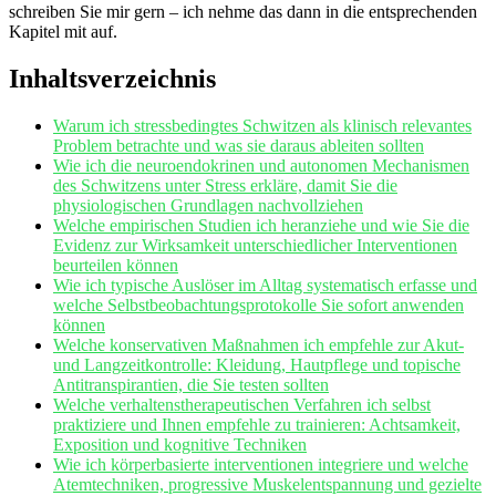
schreiben Sie mir‌ gern – ⁢ich nehme das dann in die entsprechenden
Kapitel mit auf.
Inhaltsverzeichnis
Warum⁢ ich stressbedingtes ​Schwitzen als klinisch ‌relevantes
Problem ​betrachte und was sie daraus ableiten sollten
Wie ich die neuroendokrinen und autonomen Mechanismen
‍des Schwitzens unter​ Stress erkläre, damit Sie die​
physiologischen Grundlagen nachvollziehen
Welche empirischen Studien ich heranziehe und wie Sie⁤ die
Evidenz zur⁢ Wirksamkeit unterschiedlicher Interventionen
beurteilen können
Wie ⁢ich typische ‌Auslöser im Alltag systematisch erfasse und
welche Selbstbeobachtungsprotokolle Sie sofort​ anwenden
können
Welche konservativen Maßnahmen​ ich empfehle zur‌ Akut-
‍und Langzeitkontrolle: Kleidung, Hautpflege und topische
Antitranspirantien,⁢ die Sie testen‌ sollten
Welche verhaltenstherapeutischen Verfahren ich selbst
praktiziere und Ihnen empfehle zu trainieren: Achtsamkeit,
Exposition und⁣ kognitive ⁤Techniken
Wie ich körperbasierte interventionen⁤ integriere und welche
Atemtechniken, progressive Muskelentspannung und gezielte