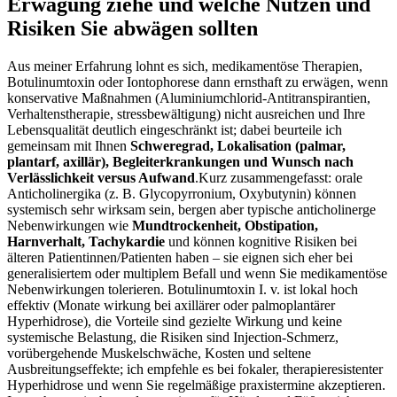
Erwägung ziehe und welche Nutzen und
Risiken Sie abwägen sollten
Aus meiner Erfahrung lohnt es sich, medikamentöse Therapien,
Botulinumtoxin oder Iontophorese dann ernsthaft zu erwägen,⁣ wenn
konservative Maßnahmen ​(Aluminiumchlorid‑Antitranspirantien,
Verhaltenstherapie, stressbewältigung) nicht ausreichen und Ihre
Lebensqualität deutlich eingeschränkt ist; dabei beurteile ich
⁢gemeinsam ‌mit‌ Ihnen
Schweregrad, ​Lokalisation (palmar,‌
plantarf, axillär), Begleiterkrankungen und Wunsch ⁤nach⁣
Verlässlichkeit versus ⁣Aufwand
.Kurz zusammengefasst: orale
Anticholinergika (z. B. Glycopyrronium, Oxybutynin) können
‌systemisch sehr wirksam sein, bergen aber typische anticholinerge
Nebenwirkungen wie
Mundtrockenheit, Obstipation,
Harnverhalt, Tachykardie
und können kognitive Risiken⁤ bei
älteren Patientinnen/Patienten haben⁣ – sie⁢ eignen⁤ sich eher bei
generalisiertem oder multiplem Befall und wenn Sie medikamentöse
Nebenwirkungen tolerieren. Botulinumtoxin I. v. ist‍ lokal hoch​
effektiv (Monate wirkung bei axillärer oder palmoplantärer
Hyperhidrose), die Vorteile sind gezielte Wirkung⁤ und keine
‍systemische‍ Belastung, die ⁢Risiken sind Injection‑Schmerz,
vorübergehende Muskelschwäche, Kosten und seltene
Ausbreitungseffekte; ich empfehle es bei fokaler, therapieresistenter
Hyperhidrose und⁢ wenn Sie regelmäßige praxistermine akzeptieren.