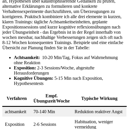
an,‍ Hypothesen über katastrophisierende‍ Gedanken zu prüfen,
alternative Erklärungen zu formulieren und konkrete
Verhaltensexperimente durchzuführen, um ⁢Überzeugungen zu
korrigieren. Praktisch kombiniere ich alle drei elemente in kurzen,
klaren Trainings: tägliche Achtsamkeitseinheiten, geplante
Expositionssessions ⁣und kurze ‌kognitive reflexionsübungen nach
jeder Übungseinheit ​-‌ das Ergebnis ist in der ⁣Regel innerhalb von
wochen messbar, nachhaltige Verbesserungen zeigen‍ sich⁢ oft ‍nach
8-12 Wochen konsequenten Trainings. Beispiele⁣ und⁢ eine einfache
Übersicht zur Planung finden Sie‍ in der Tabelle:
Achtsamkeit:
​ 10-20 Min/Tag, Fokus⁣ auf Wahrnehmung
ohne Reaktion
Exposition:
2-3 Sessions/Woche, abgestufte
Herausforderungen
Kognitive Übungen:
5-15 Min ⁢nach Exposition,
Hypothesentests
Empf.
Verfahren
Typische Wirkung
Übungszeit/Woche
achtsamkeit
70-140 Min
Reduktion​ reaktiver Angst
Habituation, weniger
Exposition
2-6 Sessions
vermeidung