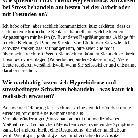
Wie ‌spreche ‌ich das Thema Hyperhidrosis Schwitzen
bei Stress behandeln am ⁣besten bei der Arbeit⁢ oder
mit Freunden an?
Ich habe offen, aber sachlich kommuniziert: kurz ‍erklären, dass es
sich um eine ⁣körperliche ‌Reaktion handelt und welche kleinen
Anpassungen mir helfen (z. B.​ anderes Begrüßungsritual,Ablage für
feuchte Kleidung). Bereiten ‍Sie sich ​vor: ⁤Ein kurzer Satz wie „Ich
schwitze stärker, das ist unangenehm, bitte seien Sie nicht
überrascht“ reicht oft. Wenn​ Sie möchten, können Sie auch konkrete
Lösungen vorschlagen (Papiertücher, andere Sitzordnung). ‌Viele
Leute reagieren verständnisvoll, wenn Sie selbstsicher und entspannt
darüber sprechen.
Wie nachhaltig lassen sich Hyperhidrose und
stressbedingtes ‍Schwitzen behandeln‍ – was kann ich
realistisch erwarten?
Aus meiner‍ Erfahrung lässt sich meist eine deutliche Verbesserung
erreichen,oft durch eine Kombination aus
Verhaltensänderungen,Stressmanagement ‌und⁣ medizinischen
Maßnahmen. Bei manchen Menschen verschwinden ‌die⁢ Symptome​
ganz, bei ‍anderen bleibt eine Restneigung, die aber ‍handhabbar
wird. Wichtig ist, geduldig zu sein und verschiedene ‍Ansätze