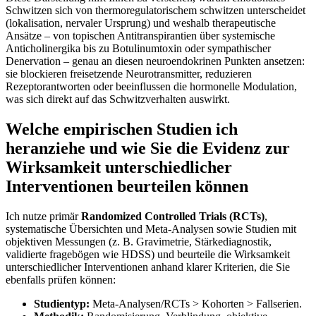
Schwitzen sich von thermoregulatorischem schwitzen unterscheidet
(lokalisation, nervaler Ursprung) und weshalb therapeutische
Ansätze – von topischen Antitranspirantien über systemische
Anticholinergika bis zu Botulinumtoxin oder sympathischer
Denervation – genau an ‍diesen neuroendokrinen Punkten ansetzen:
sie blockieren freisetzende Neurotransmitter, reduzieren‌
Rezeptorantworten‍ oder⁣ beeinflussen die hormonelle Modulation,
was sich direkt auf das Schwitzverhalten auswirkt.
Welche empirischen⁢ Studien ich
‌heranziehe und wie Sie die Evidenz zur
Wirksamkeit unterschiedlicher
Interventionen beurteilen können
Ich nutze primär
Randomized Controlled Trials (RCTs)
,‌
systematische Übersichten und Meta‑Analysen sowie Studien mit
objektiven Messungen (z. B. Gravimetrie, Stärkediagnostik,
validierte fragebögen wie HDSS) und beurteile ⁣die Wirksamkeit
unterschiedlicher Interventionen anhand klarer Kriterien, die Sie
⁣ebenfalls prüfen können:
Studientyp:
Meta‑Analysen/RCTs > Kohorten > Fallserien.