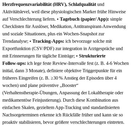
Herzfrequenzvariabilität ⁣(HRV), Schlafqualität
und
Aktivitätslevel, weil diese physiologischen Marker‍ frühe Hinweise
auf Verschlechterung liefern. •
Tagebuch (papier/ App):
​simple
Checklisten für Auslöser, Medikation, Antitranspirant‑Anwendung
und soziale Situationen, ⁣plus ein Wochen‑Snapshot⁣ zur
Trendanalyse; •
Tracking‑Apps:
ich bevorzuge‍ solche ​mit
Exportfunktion ‌(CSV/PDF) zur integration‍ in‍ Arztgespräche und
mit Erinnerungen für tägliche Einträge; •
Strukturierte
Follow‑ups:
ich lege feste Review‑Intervalle fest (z. B. 4-6 Wochen
initial, dann 3⁣ Monate), definiere objektive Triggerpunkte für⁢ ein
⁢früheres Eingreifen (z.⁣ B. ≥30 %‌ Anstieg der Episoden über ⁤4
wochen) und ‌plane⁤ präventive „Booster“
(Verhaltenstherapie‑Übungen, Anpassung der Lokaltherapie oder
medikamentöse Feinjustierung). Durch diese Kombination ‍aus
⁣einfachen Skalen, gezieltem App‑Tracking und standardisierten
Nachsorgeterminen erkenne ich Rückfälle​ früher ⁢und⁤ kann sie so
proaktiv stabilisieren, bevor größere verschlechterungen eintreten.