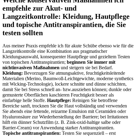
empfehle zur Akut- und
Langzeitkontrolle: Kleidung, Hautpflege
und topische Antitranspirantien, die Sie
testen sollten
Aus meiner Praxis empfehle ich ⁢für akute ⁣Schübe ebenso wie für die
Langzeitkontrolle​ eine Kombination aus pragmatischer
Kleidungsauswahl, konsequenter Hautpflege‌ und gezieltem Testen
von topischen⁣ Antitranspirantien;
beginnen Sie immer mit
nichtinvasiven⁢ Maßnahmen
und steigern sie bei Bedarf.
Kleidung:
Bevorzugen Sie atmungsaktive, feuchtigkeitsleitende
Materialien (Merino, Baumwoll‑Leichtgewichte, moderne synthetics
mit Wicking‑Technologie), lockere schnitte und dünne schichten,
damit Sie bei Stress schnell an- bzw.ausziehen können; dunkle oder
gemusterte Oberflächen kaschieren Feuchtigkeit besser als
einfarbige helle Stoffe.
Hautpflege:
Reinigen ⁤Sie betroffene
Bereiche ⁤sanft, trocknen Sie die Haut vollständig und verwenden
Sie abends eine fettende, reizarme Emulsion mit Ceramiden oder
Hyaluronsäure zur Wiederherstellung der Barriere; bei Irritationen
hilft ein dünner Schutzfilm (z. B. Zink‑oxid‑haltige salbe⁤ oder
Barrier‑Cream) vor Anwendung starker Antitranspirantien.
Topische antitranspirantien:
Testen Sie sequenziell – erst