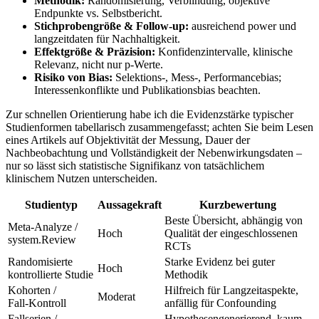
Methodik:
Randomisierung, Verblindung, objektive
Endpunkte‍ vs. Selbstbericht.
Stichprobengröße & ⁢Follow‑up:
ausreichend power und
langzeitdaten für Nachhaltigkeit.
Effektgröße & Präzision:
Konfidenzintervalle, klinische
Relevanz, nicht nur p‑Werte.
Risiko von Bias:
Selektions‑, Mess‑, Performancebias;
Interessenkonflikte und Publikationsbias beachten.
Zur schnellen Orientierung habe ich ⁤die Evidenzstärke ‍typischer ​
Studienformen tabellarisch⁤ zusammengefasst; achten ‍Sie beim‌ Lesen
eines Artikels auf Objektivität⁣ der Messung, Dauer der
Nachbeobachtung und ‌Vollständigkeit der Nebenwirkungsdaten –
nur so lässt‌ sich statistische Signifikanz von ⁣tatsächlichem
klinischem Nutzen​ unterscheiden.
Studientyp
Aussagekraft
Kurzbewertung
Beste Übersicht, abhängig von ​
Meta‑Analyze /
Hoch
Qualität der eingeschlossenen
system.Review
RCTs
Randomisierte
Starke Evidenz bei‍ guter
Hoch
kontrollierte Studie
Methodik
Kohorten /
Hilfreich für Langzeitaspekte,
Moderat
Fall‑Kontroll
anfällig für Confounding
Fallserien /
Hypothesengenerierend, kaum