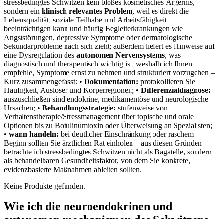
stressbedingtes Schwitzen kein bloßes kosmetisches Ärgernis,⁢
sondern ein
klinisch ​relevantes​ Problem
, ⁤weil es direkt die
Lebensqualität, soziale Teilhabe und Arbeitsfähigkeit
beeinträchtigen kann und häufig Begleiterkrankungen wie
⁢Angststörungen, depressive⁣ Symptome oder‍ dermatologische
Sekundärprobleme nach sich zieht; außerdem ‍liefert es Hinweise auf
eine Dysregulation des
autonomen Nervensystems
,‌ was
diagnostisch und therapeutisch wichtig ist, weshalb ‍ich Ihnen
empfehle, Symptome ernst zu nehmen und⁣ strukturiert vorzugehen –
Kurz zusammengefasst: •
Dokumentation:
protokollieren Sie
Häufigkeit, Auslöser und Körperregionen; •
Differenzialdiagnose:
auszuschließen sind‌ endokrine, medikamentöse ​und neurologische
Ursachen; •
Behandlungsstrategie:
stufenweise von
Verhaltenstherapie/Stressmanagement über topische und⁢ orale
Optionen bis zu Botulinumtoxin oder Überweisung an Spezialisten;
•
wann handeln:
bei deutlicher Einschränkung oder raschem
Beginn sollten Sie‍ ärztlichen Rat einholen – aus diesen Gründen
betrachte ich⁢ stressbedingtes Schwitzen ‌nicht als Bagatelle, sondern
als⁤ behandelbaren‍ Gesundheitsfaktor, von dem Sie konkrete,
evidenzbasierte Maßnahmen ableiten sollten.
Keine Produkte gefunden.
Wie ich die neuroendokrinen und