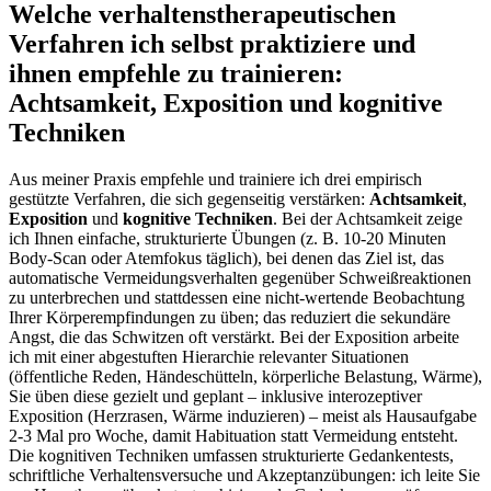
Welche verhaltenstherapeutischen
Verfahren ich selbst praktiziere⁣ und
ihnen empfehle zu trainieren:⁤
Achtsamkeit, Exposition und kognitive
Techniken
Aus meiner Praxis ⁢empfehle⁤ und trainiere ⁢ich drei empirisch
gestützte Verfahren, die sich gegenseitig verstärken:
Achtsamkeit
,
Exposition
und
kognitive Techniken
.‍ Bei‍ der Achtsamkeit zeige
ich Ihnen⁤ einfache, strukturierte Übungen (z. B. 10-20 ⁣Minuten
Body-Scan oder Atemfokus​ täglich), bei denen das Ziel ist, das
automatische Vermeidungsverhalten gegenüber ⁢Schweißreaktionen
zu unterbrechen und⁤ stattdessen eine ⁢nicht-wertende Beobachtung
Ihrer Körperempfindungen zu üben; ‌das reduziert die ‌sekundäre
Angst, die das Schwitzen ​oft verstärkt. Bei der Exposition arbeite
ich mit einer abgestuften⁣ Hierarchie relevanter ​Situationen
(öffentliche ‌Reden, Händeschütteln, körperliche Belastung, Wärme),
Sie⁢ üben diese gezielt⁤ und geplant – inklusive interozeptiver
Exposition (Herzrasen, Wärme induzieren) – meist als Hausaufgabe
2-3 Mal pro Woche, damit Habituation statt Vermeidung entsteht.
Die kognitiven Techniken umfassen strukturierte Gedankentests,
schriftliche ​Verhaltensversuche und Akzeptanzübungen:⁤ ich leite Sie