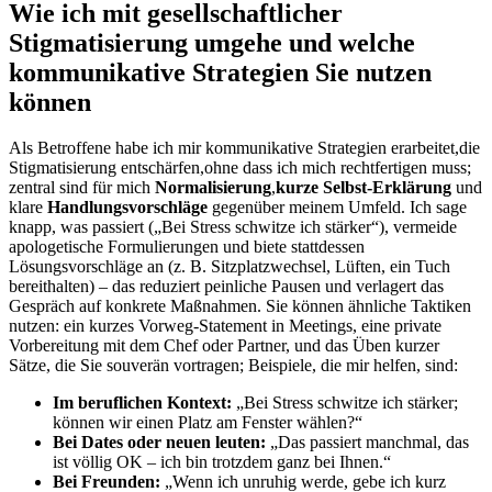
Wie ich⁢ mit gesellschaftlicher
Stigmatisierung umgehe und welche
⁢kommunikative Strategien ‍Sie nutzen
können
Als Betroffene habe ich ‌mir kommunikative Strategien erarbeitet,die
Stigmatisierung entschärfen,ohne⁢ dass ich mich rechtfertigen muss;
zentral​ sind für‌ mich
Normalisierung
,
kurze Selbst-Erklärung
und
klare
Handlungsvorschläge
gegenüber meinem Umfeld. Ich sage‌
knapp, was passiert ‍(„Bei Stress schwitze ich stärker“), vermeide
⁣apologetische Formulierungen und biete stattdessen
Lösungsvorschläge ⁢an ⁤(z. B. Sitzplatzwechsel, Lüften, ein Tuch
bereithalten) – das reduziert peinliche Pausen und verlagert das
⁤Gespräch auf konkrete Maßnahmen. Sie können‌ ähnliche⁢ Taktiken
nutzen: ein kurzes Vorweg-Statement in Meetings, eine private
Vorbereitung⁣ mit dem Chef oder Partner, und das Üben kurzer⁤
Sätze, die Sie souverän vortragen; Beispiele, die mir helfen, sind:
Im beruflichen Kontext:
„Bei Stress schwitze ich stärker;
können wir einen Platz am Fenster wählen?“
Bei Dates oder neuen leuten:
„Das passiert manchmal, das
ist völlig OK – ich bin trotzdem ganz bei Ihnen.“
Bei Freunden:
„Wenn ich unruhig werde, gebe ich kurz