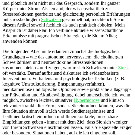
und plötzlich steht nicht nur ⁤das ⁤Gespräch, sondern Ihr ganzer
Körper unter Strom. Als jemand, der wissenschaftlich ⁤zu
Stressreaktionen gearbeitet und gleichzeitig persönlich Erfahrungen
mit stressbedingtem
Schwitzen
gesammelt hat, möchte ich Sie in
diesem Artikel sowohl fachlich als auch praktisch abholen. Mein
Anspruch ist dabei klar: ‌Ich verbinde aktuelle wissenschaftliche
Erkenntnisse mit pragmatischen Strategien, die Sie im Alltag
anwenden können.
Die folgenden Abschnitte erläutern zunächst die biologischen
Grundlagen – wie das autonome nervensystem, die cholinergen
Schweißdrüsen und neuroendokrine Stressreaktionen
zusammenspielen -⁤ und⁣ zeigen,‍ warum sich‍ Schwitzen unter
Stress
oft verstärkt. Darauf aufbauend diskutiere ich evidenzbasierte
Interventionen: Verhaltens- und psychologische Techniken (z. B.
kognitive Umstrukturierung, Entspannungsverfahren),
medikamentöse und​ topische⁢ Optionen sowie praktische alltagstipps
zur Prävention und​ Akutbewältigung. dabei unterscheide ich, wenn
möglich, zwischen ⁢leichter, situativer
Hyperhidrose
und‍ klinisch
relevanter krankhafter Form,‌ sodass⁤ Sie einordnen können, was für
Ihre Situation sinnvoll ist.Ich werde Studienergebnisse und⁣
Leitlinien kritisch einordnen und Ihnen ⁣konkrete, umsetzbare
Empfehlungen geben -‍ immer mit dem Ziel, dass Sie sich weniger
von ⁢Ihrem Schwitzen einschränken lassen. Falls Sie spezielle Fragen
oder⁢ besondere ⁣Situationen haben, auf die ich eingehen soll,