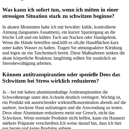
Was kann ich sofort tun,⁣ wenn ich mitten‌ in einer
stressigen Situation​ stark zu schwitzen beginne?
In akuten Momenten⁢ habe ich mir bewährt: ⁤kühle, kontrollierte
Atmung (langsames Ausatmen), ein ‍kurzer Spaziergang an ‍die
frische Luft und ein kühles Tuch am Nacken oder Handgelenk.
Wenn die ⁣Hände betroffen sind,hilft es oft,die Handflächen kurz
‍unter kaltes Wasser zu ⁤halten. Tragen Sie atmungsaktive Kleidung
und legen sie ein Taschentuch bereit. Diese Maßnahmen senken die
akute körperliche ⁢Reaktion; langfristig sollten Sie zusätzlich an
Stressbewältigung arbeiten.
Können antitranspirantien ⁢oder spezielle Deos das
Schwitzen bei Stress wirklich reduzieren?
Ja – bei mir⁤ haben aluminiumhaltige Antitranspirantien die
‌Schweißmenge unter den Achseln deutlich ⁢verringert. Wichtig ist,
ein Produkt mit ausreichender wirkstoffkonzentration abends auf die
⁢saubere, trockene Haut aufzutragen und die Anwendung‌ zu testen.‍
Deos⁣ ohne Aluminium reduzieren meist nur Geruch, nicht das
Schwitzen. Wenn normale Produkte nicht helfen,‍ kann ‍ein‌ Hautarzt
stärkere Präparate verschreiben.Ich weise darauf hin, dass ich hier
nur berate und keine ​Produkte anbiete.