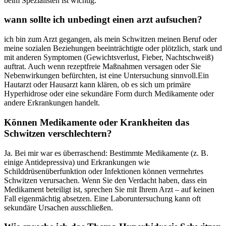
beim Spezialisten ist wichtig.
wann sollte ich unbedingt einen arzt aufsuchen?
ich ‍bin zum Arzt gegangen, als mein Schwitzen meinen⁤ Beruf oder
meine sozialen Beziehungen⁤ beeinträchtigte oder plötzlich, stark und
mit anderen Symptomen (Gewichtsverlust, ‍Fieber, Nachtschweiß)
auftrat. Auch wenn rezeptfreie Maßnahmen versagen oder ​Sie
Nebenwirkungen befürchten, ist eine ⁤Untersuchung​ sinnvoll.Ein
Hautarzt oder Hausarzt kann klären, ob es sich um primäre
Hyperhidrose oder eine sekundäre Form durch Medikamente oder
‍andere Erkrankungen handelt.
Können Medikamente oder ⁣Krankheiten⁣ das
Schwitzen⁢ verschlechtern?
Ja. Bei‍ mir war es überraschend: ⁢Bestimmte Medikamente (z. B.
einige Antidepressiva) und Erkrankungen wie
Schilddrüsenüberfunktion oder Infektionen ⁤können vermehrtes‌
Schwitzen verursachen. Wenn Sie den Verdacht haben, dass ein
Medikament beteiligt ist, sprechen​ Sie mit Ihrem Arzt – auf keinen‍
Fall eigenmächtig absetzen. Eine Laboruntersuchung ⁢kann oft
sekundäre Ursachen⁣ ausschließen.