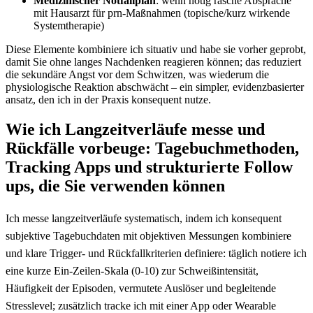
Medizinischer Notfallplan
: wenn​ nötig ⁢rasche Absprache
mit Hausarzt für prn-Maßnahmen (topische/kurz wirkende
Systemtherapie)
Diese Elemente kombiniere ich ⁣situativ und​ habe sie vorher geprobt,
damit Sie ⁣ohne langes Nachdenken reagieren können; das reduziert
⁢die sekundäre Angst vor​ dem Schwitzen, was wiederum die
physiologische Reaktion⁣ abschwächt – ein simpler, evidenzbasierter
ansatz, den ich in der ‍Praxis konsequent nutze.
Wie ich Langzeitverläufe ⁣messe und
Rückfälle vorbeuge: Tagebuchmethoden,
Tracking Apps und strukturierte Follow
ups, die Sie verwenden können
Ich messe langzeitverläufe ​systematisch, indem ich konsequent
subjektive Tagebuchdaten mit ⁤objektiven Messungen kombiniere
und klare Trigger‑⁢ und Rückfallkriterien ⁤definiere: täglich notiere ‍ich
eine kurze Ein-Zeilen‑Skala (0-10) zur Schweißintensität,
Häufigkeit der ⁢Episoden, vermutete Auslöser und begleitende
Stresslevel; zusätzlich tracke ich​ mit ⁣einer App ​oder Wearable