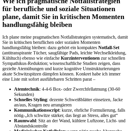
Wie⁣ ich pragmatische Notfallstrategien
für berufliche und soziale Situationen
plane, damit‌ Sie in⁤ kritischen Momenten
handlungsfähig bleiben
Ich plane meine pragmatischen Notfallstrategien systematisch, damit
Sie in kritischen beruflichen oder sozialen Momenten
handlungsfähig bleiben: dazu gehört ein kompaktes
Notfall-Set
(antitranspirante ⁤Tücher, saugfähige Pads, leichte Wechselkleidung,
Kühltuch) ebenso wie ‌einfache
Kurzinterventionen
zur schnellen
Sympathikus-Reduktion; wissenschaftliche Studien​ zeigen,​ dass
gezielte Atemübungen⁢ und kurze kognitive Umstrukturierungen
akute Schwitzspitzen dämpfen können. Konkret habe ich immer
eine Liste mit sofort ausführbaren Schritten parat –
Atemtechnik
: 4‑4‑6 Box- oder Zwerchfellatmung (30-60
Sekunden)
Schnelles Styling
: dezente Schweißblätter einsetzen, Jacke
⁣an/aus, Kragen‌ neu arrangieren
Kommunikationsscript
: kurze, ehrliche‌ Formulierung, falls
nötig-„Ich schwitze stärker, das liegt an Stress, alles gut“
Raumwahl
: Sitz an der Wand, kühlere Luftzone, Licht- und ​
Abstandskontrolle