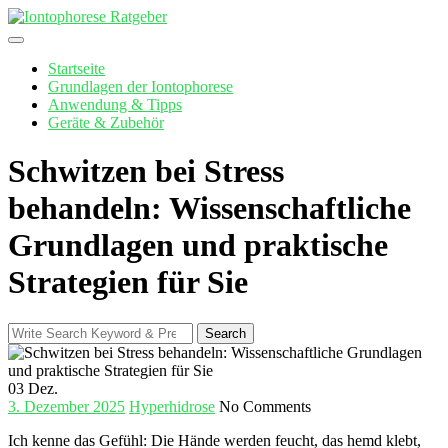
Skip
to
content
Startseite
Grundlagen der Iontophorese
Anwendung & Tipps
Geräte & Zubehör
Schwitzen bei Stress
behandeln: Wissenschaftliche
Grundlagen und praktische
Strategien für Sie
Search
Search
for:
03
Dez.
3. Dezember 2025
Hyperhidrose
No Comments
Ich ⁣kenne das⁣ Gefühl: Die Hände werden​ feucht, das⁢ hemd klebt,‌