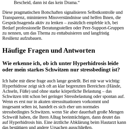
⁣Bescheid, dann ist das⁤ kein Drama.“
Diese pragmatischen Botschaften signalisieren Selbstkontrolle und
Transparenz, minimieren⁣ Missverständnisse und helfen Ihnen, ‌die
Gesprächsagenda aktiv zu lenken – zusätzlich empfehle ich, bei
Bedarf professionelle Beratungsstellen⁣ oder ⁢Peer-Support-Gruppen
zu​ nennen, ‌um das Thema zu enttabuisieren und langfristig
Resilienz aufzubauen.
Häufige Fragen und Antworten
Wie erkenne ich, ob ich unter Hyperhidrosis leide
oder mein starkes Schwitzen nur stressbedingt ist?
Ich habe mir ⁣diese ⁤frage auch lange gestellt. Bei⁢ mir war‍ wichtig:
Hyperhidrose‌ zeigt⁤ sich oft an klar begrenzten Bereichen (Hände,
Achseln, Füße) ⁤und ohne starke körperliche Belastung – das
Schwitzen​ tritt⁢ schon ‌bei geringer Stressbelastung oder spontan auf.
Wenn es erst⁣ nur in akuten⁢ stresssituationen ⁤vorkommt und
insgesamt selten ist, handelt es sich eher um normales
stressbedingtes Schwitzen. wenn Sie aber dauerhaft große Mengen⁢
Schweiß haben, die Ihren Alltag beeinträchtigen, dann​ deutet das
auf Hyperhidrosis hin. ⁢Eine ärztliche Abklärung beim Hautarzt kann
das bestätigen ‍und andere Ursachen ausschließen.