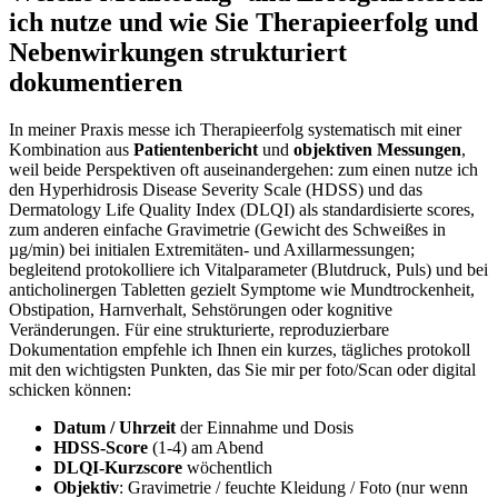
ich nutze und wie Sie Therapieerfolg und
Nebenwirkungen strukturiert
⁣dokumentieren
In‍ meiner Praxis messe ich Therapieerfolg ⁣systematisch mit einer
‍Kombination aus
Patientenbericht
und
objektiven Messungen
,
weil beide ‌Perspektiven oft auseinandergehen: ​zum einen nutze ‍ich
den Hyperhidrosis Disease Severity​ Scale (HDSS) und das
⁢Dermatology⁤ Life ⁢Quality ​Index‍ (DLQI) als standardisierte​ scores,⁢
zum ​anderen ⁤einfache Gravimetrie (Gewicht‍ des Schweißes in
µg/min) bei initialen Extremitäten‑ und Axillarmessungen;
begleitend protokolliere ich Vitalparameter (Blutdruck, Puls) und bei
anticholinergen Tabletten gezielt Symptome ⁤wie Mundtrockenheit,
Obstipation, Harnverhalt, Sehstörungen oder⁣ kognitive
Veränderungen. Für eine strukturierte, reproduzierbare
Dokumentation empfehle ich Ihnen​ ein kurzes, tägliches protokoll⁣
mit den wichtigsten Punkten, das​ Sie ‌mir per foto/Scan oder digital‌
schicken können:
Datum / Uhrzeit
⁢der Einnahme⁣ und Dosis
HDSS‑Score
(1-4)‌ am Abend
DLQI‑Kurzscore
wöchentlich
Objektiv
: Gravimetrie / feuchte Kleidung ⁢/⁤ Foto (nur wenn