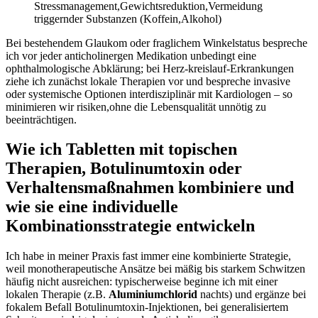
Stressmanagement,Gewichtsreduktion,Vermeidung
⁢triggernder Substanzen (Koffein,Alkohol)
Bei bestehendem Glaukom oder fraglichem​ Winkelstatus bespreche
ich vor jeder anticholinergen‌ Medikation unbedingt eine
ophthalmologische Abklärung; bei Herz‑kreislauf‑Erkrankungen
ziehe ich zunächst lokale Therapien vor⁣ und bespreche invasive
oder systemische Optionen interdisziplinär ⁢mit ⁤Kardiologen‍ – so
minimieren wir risiken,ohne die Lebensqualität unnötig zu
beeinträchtigen.
Wie ich Tabletten mit topischen
Therapien, Botulinumtoxin oder
Verhaltensmaßnahmen kombiniere und
wie⁣ sie eine ‌individuelle
Kombinationsstrategie ⁣entwickeln
Ich habe in meiner Praxis fast immer eine kombinierte Strategie,⁤
weil ⁣mono­therapeutische Ansätze bei mäßig bis starkem Schwitzen
häufig nicht ausreichen: ​typischerweise beginne ich‌ mit einer
lokalen Therapie (z.B.
Aluminiumchlorid
‌nachts) ⁢und ergänze bei‌
fokalem‍ Befall Botulinumtoxin‑Injektionen,⁤ bei generalisiertem