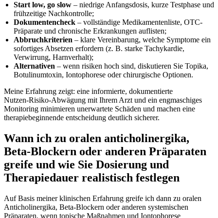
Start low, go ‌slow
– niedrige Anfangsdosis, kurze Testphase und
frühzeitige Nachkontrolle;
Dokumentencheck
– vollständige Medikamentenliste, ‌OTC-
Präparate und chronische Erkrankungen auflisten;
Abbruchkriterien
– klare Vereinbarung, welche Symptome ein
⁢sofortiges ⁣Absetzen erfordern‍ (z. B. starke ⁤Tachykardie,
Verwirrung, Harnverhalt);
Alternativen
– wenn risiken hoch sind, diskutieren Sie Topika,
Botulinumtoxin, Iontophorese oder‍ chirurgische Optionen.
Meine Erfahrung zeigt: eine informierte, dokumentierte
Nutzen‑Risiko‑Abwägung‍ mit Ihrem Arzt und ein engmaschiges
Monitoring minimieren unerwartete Schäden und machen eine
therapiebeginnende entscheidung ⁤deutlich sicherer.
Wann ich zu oralen anticholinergika,⁢
Beta-Blockern oder anderen Präparaten
greife und wie Sie⁣ Dosierung⁢ und
Therapiedauer realistisch festlegen
Auf Basis meiner klinischen Erfahrung greife ​ich dann zu oralen
Anticholinergika, Beta-Blockern oder anderen systemischen
Präparaten, wenn topische Maßnahmen und Iontophorese