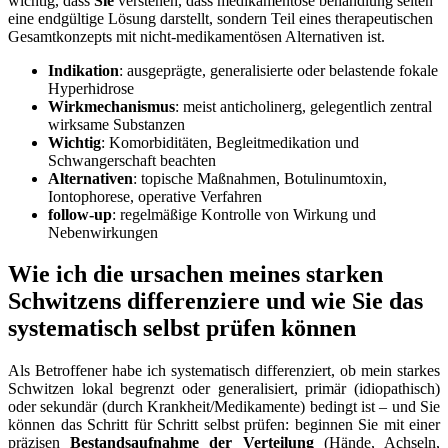
wichtig, dass⁤
Sie
verstehen,‍ dass medikamentöse behandlung ⁢selten
eine endgültige Lösung darstellt, sondern Teil eines ⁣therapeutischen
Gesamtkonzepts mit nicht-medikamentösen Alternativen ist.
Indikation
: ausgeprägte, generalisierte oder belastende fokale
Hyperhidrose
Wirkmechanismus
: meist anticholinerg, gelegentlich zentral
wirksame Substanzen
Wichtig
: Komorbiditäten, Begleitmedikation und
Schwangerschaft​ beachten
Alternativen
: topische Maßnahmen, Botulinumtoxin,
Iontophorese,‍ operative Verfahren
follow-up
: regelmäßige Kontrolle‌ von Wirkung und
Nebenwirkungen
Wie ich die ursachen meines starken
Schwitzens differenziere ⁤und wie Sie das
systematisch⁤ selbst prüfen können
Als Betroffener habe ⁢ich systematisch differenziert, ob mein starkes
Schwitzen lokal​ begrenzt⁤ oder generalisiert,​ primär⁣ (idiopathisch)
oder sekundär (durch Krankheit/Medikamente) ‍bedingt ist – und Sie‍
können ⁢das Schritt für ⁤Schritt selbst prüfen: beginnen‌ Sie mit‌ einer
präzisen
Bestandsaufnahme⁢ der Verteilung
(Hände, Achseln,