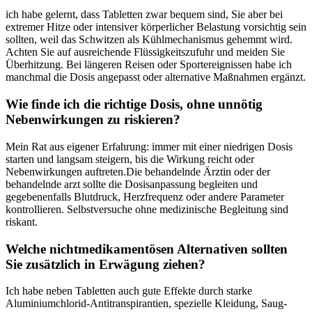
ich⁤ habe gelernt, dass Tabletten⁢ zwar ⁤bequem sind, Sie aber bei⁤
extremer Hitze oder intensiver ‌körperlicher ‍Belastung vorsichtig sein
⁤sollten, weil das Schwitzen als⁢ Kühlmechanismus gehemmt wird.
Achten Sie auf ausreichende Flüssigkeitszufuhr und meiden Sie
‌Überhitzung. ​Bei längeren Reisen oder Sportereignissen habe ich
manchmal die Dosis angepasst oder alternative Maßnahmen ergänzt.
Wie finde ich⁢ die richtige ⁣Dosis, ohne unnötig
Nebenwirkungen zu riskieren?
Mein Rat aus eigener⁣ Erfahrung: immer mit ⁤einer niedrigen ‍Dosis
⁤starten und langsam steigern, bis die Wirkung reicht oder
Nebenwirkungen auftreten.Die behandelnde Ärztin​ oder der‌
behandelnde arzt⁢ sollte die Dosisanpassung begleiten und
gegebenenfalls Blutdruck, Herzfrequenz oder andere Parameter
kontrollieren. Selbstversuche ohne medizinische Begleitung sind
riskant.
Welche nichtmedikamentösen ‍Alternativen sollten
Sie ​zusätzlich in Erwägung ziehen?
Ich habe neben Tabletten auch gute Effekte ⁢durch starke
Aluminiumchlorid-Antitranspirantien, spezielle Kleidung, Saug-