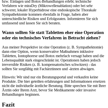
bzw. Einlagen und ⁢Botox-Behandlungen erlebt. technische
Verfahren wie miraDry (Mikrowellenablation) oder bei sehr
schwerer, lokaler Hyperhidrose eine endoskopische⁣ Thorakale
Sympathektomie kommen ebenfalls in Frage, haben‌ aber⁢
unterschiedliche ‌Risiken und Erfolgsraten. Informieren Sie sich
umfassend und lassen Sie sich beraten.
Wann sollten Sie statt Tabletten eher eine Operation⁣
oder ein technisches Verfahren in Betracht ziehen?
Aus⁢ meiner Perspektive ist eine Operation (z. B. Sympathektomie)
⁣dann eine Option, wenn konservative Maßnahmen inklusive⁣
Tabletten, Iontophorese und Botox mehrfach ⁣versagt‌ haben‍ und⁤ die
Lebensqualität stark eingeschränkt ist. Operationen haben jedoch
irreversible Risiken (z. B.⁣ kompensatorisches schwitzen) ‍- das ​
sollten‍ Sie sorgfältig mit Fachärztinnen und⁣ -ärzten abwägen.
Hinweis: Wir sind nur‍ ein Beratungsportal​ und verkaufen keine
⁣Produkte. Die ‍hier geteilten erfahrungen und Informationen ersetzen
nicht die individuelle ärztliche Beratung. Bitte ‌sprechen Sie mit Ihrer
Ärztin oder Ihrem​ Arzt, bevor⁣ Sie Medikamente oder invasive
Behandlungen beginnen.
Fazit