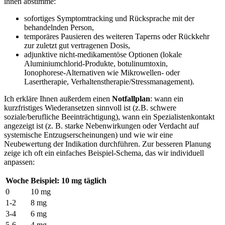
ihnen abstimme:
sofortiges Symptomtracking und⁤ Rücksprache mit ⁣der
behandelnden Person,
temporäres Pausieren des weiteren Taperns oder Rückkehr
zur zuletzt gut vertragenen Dosis,
adjunktive nicht-medikamentöse Optionen (lokale
Aluminiumchlorid‑Produkte, botulinumtoxin,
‍Ionophorese‑Alternativen wie Mikrowellen‑‍ oder
Lasertherapie, Verhaltenstherapie/Stressmanagement).
Ich erkläre Ihnen außerdem einen
Notfallplan
: wann ein
kurzfristiges ⁢Wiederansetzen sinnvoll ist ‍(z.B. schwere
soziale/berufliche Beeinträchtigung), wann ein Spezialistenkontakt
angezeigt ist (z. B.⁣ starke Nebenwirkungen oder Verdacht auf
systemische Entzugserscheinungen) und wie wir ‍eine
Neubewertung der⁣ Indikation durchführen. Zur besseren Planung⁢
zeige ich ‌oft ein einfaches Beispiel‑Schema, das wir individuell
anpassen:
Woche
Beispiel: 10 mg täglich
0
10 mg
1-2
8 mg
3-4
6 mg
5-6
4 mg