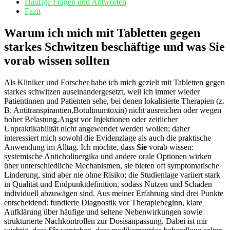
Häufige ⁢Fragen und Antworten
Fazit
Warum ich mich mit Tabletten gegen
starkes Schwitzen beschäftige und was Sie‍
vorab wissen⁤ sollten
Als Kliniker⁣ und Forscher habe ich mich gezielt ‍mit Tabletten ‌gegen
starkes ‍schwitzen auseinandergesetzt, weil ich immer wieder
Patientinnen und Patienten sehe, bei​ denen lokalisierte Therapien (z.
B. Antitranspirantien,Botulinumtoxin) nicht ‌ausreichen oder wegen
hoher Belastung,Angst vor Injektionen oder zeitlicher
Unpraktikabilität ‍nicht angewendet werden wollen; ‌daher
interessiert mich sowohl die Evidenzlage ⁣als auch die ⁣praktische‍
Anwendung im Alltag. Ich möchte, dass
Sie
vorab wissen:⁢
systemische ​Anticholinergika⁣ und andere orale Optionen wirken
über unterschiedliche Mechanismen,⁢ sie‌ bieten oft symptomatische
Linderung, sind aber nie ohne‍ Risiko; die‌ Studienlage ⁢variiert ​stark
in Qualität⁤ und ⁢Endpunktdefinition, ​sodass Nutzen ‍und Schaden
individuell abzuwägen sind. Aus⁣ meiner​ Erfahrung sind drei Punkte​
entscheidend: fundierte Diagnostik vor Therapiebeginn, ‍klare⁣
Aufklärung über ⁢häufige und seltene Nebenwirkungen sowie
strukturierte Nachkontrollen ‍zur Dosisanpassung. Dabei ist mir