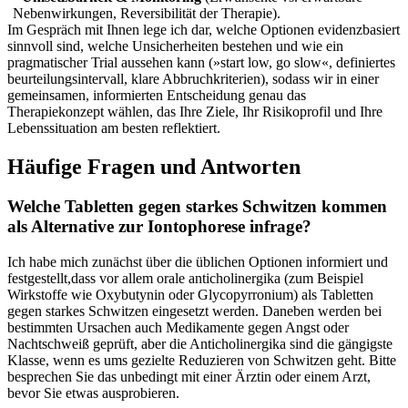
Nebenwirkungen, Reversibilität der Therapie).
Im Gespräch mit Ihnen lege ich ​dar, welche Optionen ⁢evidenzbasiert
sinnvoll sind, welche‌ Unsicherheiten bestehen und wie ein⁢
pragmatischer Trial aussehen ‌kann (»start low, go ‌slow«, definiertes
beurteilungsintervall, klare Abbruchkriterien), sodass wir⁣ in einer
gemeinsamen,⁢ informierten‌ Entscheidung genau das⁣
Therapiekonzept wählen, ‌das‍ Ihre Ziele, Ihr ‌Risikoprofil und Ihre
Lebenssituation am besten reflektiert.
Häufige​ Fragen und Antworten
Welche⁤ Tabletten gegen starkes ‌Schwitzen kommen
als Alternative zur⁢ Iontophorese infrage?
Ich habe mich zunächst über die üblichen Optionen​ informiert ​und
festgestellt,dass vor ‌allem orale anticholinergika (zum Beispiel
Wirkstoffe wie Oxybutynin oder Glycopyrronium) als Tabletten
gegen‌ starkes Schwitzen eingesetzt werden. Daneben werden ‌bei
bestimmten Ursachen auch ‌Medikamente gegen Angst oder
Nachtschweiß geprüft, aber die Anticholinergika​ sind die ⁣gängigste
⁤Klasse, wenn es⁤ ums gezielte Reduzieren von Schwitzen geht. Bitte
besprechen Sie⁣ das⁤ unbedingt mit einer Ärztin oder einem Arzt,
⁢bevor⁣ Sie etwas ausprobieren.