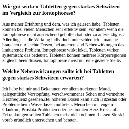
Wie gut wirken Tabletten gegen⁤ starkes Schwitzen
im Vergleich zur Iontophorese?
Aus meiner Erfahrung und dem, was ich gelesen habe: Tabletten
können bei vielen Menschen sehr effektiv sein, vor ‍allem wenn die
Iontophorese nicht ⁤ausreichend geholfen hat oder zu​ aufwendig ist.
Allerdings ist die Wirkung individuell unterschiedlich – manche
brauchen nur ⁤leichte Dosen, bei anderen sind Nebenwirkungen ⁢das
limitierende Problem. Iontophorese wirkt lokal, Tabletten ⁤wirken⁣
systemisch; das bedeutet, Tabletten können⁢ mehrere Körperregionen⁢
zugleich beeinflussen, Iontophorese meist nur eine gezielte Stelle.
Welche Nebenwirkungen sollte ich​ bei Tabletten
gegen starkes Schwitzen erwarten?
Ich habe bei mir und Bekannten vor allem trockenen Mund,​
gelegentliche Verstopfung, verschwommenes‌ Sehen ‌und ⁤vermehrte
Herzfrequenz gesehen.Bei höheren Dosen kann auch Hitzestau oder
Probleme beim Wasserlassen auftreten. Menschen ‌mit ⁤engem
Glaukom, Prostata-Problemen oder bestimmten Herz-Kreislauf-
Erkrankungen sollten Tabletten ‌meist nicht nehmen.⁢ Lassen Sie‍ sich
vorab gründlich untersuchen ‍und beraten.