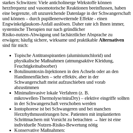
starkes Schwitzen:⁢ Viele anticholinerge ​Wirkstoffe können
herzfrequenz und vasomotorische Reaktionen beeinflussen, haben
eine begrenzte, oft unzureichende Datenlage in der Schwangerschaft
und können – durch pupillenerweiternde Effekte ‌- einen
‌Engwinkelglaukom‑Anfall auslösen. Daher rate ich Ihnen immer,
systemische Therapien nur nach gründlicher
Risiko‑nutzen‑Abwägung und fachärztlicher Absprache zu
erwägen; häufig⁣ sichere, wirksame⁣ und⁣ praktikable
Alternativen
sind für mich:
Topische‍ Antitranspirantien (aluminiumchlorid) und
physikalische Maßnahmen (atmungsaktive Kleidung,
Feuchtigkeitsabsorber)
Botulinumtoxin‑Injektionen in den Achseln oder an den
Handinnenflächen – ​sehr effektiv, aber in der
Schwangerschaft meist aufzuschieben ⁤und​ vorab
abzustimmen
Minimalinvasive‍ lokale Verfahren (z. ‍B.⁢
mikrowellen‑Thermolyse/miraDry) – elektive eingriffe sollten
in​ der Schwangerschaft verschoben werden
Iontophorese ist bei Schwangeren und bei manchen
⁣Herzrhythmusstörungen bzw. Patienten mit implantierten⁤
Schrittmachern⁤ mit Vorsicht zu betrachten ⁤→ hier ist eine
individuelle ⁣Nutzen‑Risiko‑Bewertung nötig
Konservative⁣ Maßnahmen: