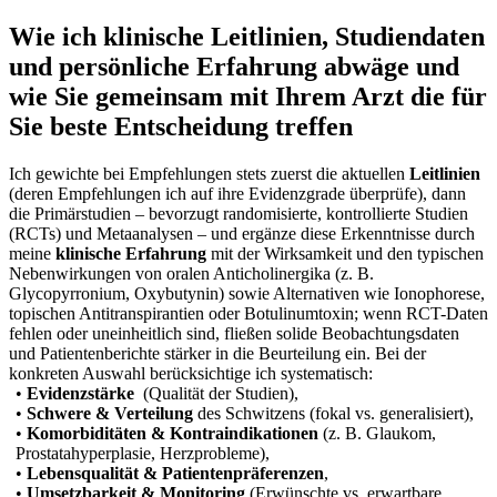
Wie ich klinische Leitlinien, Studiendaten
und persönliche Erfahrung abwäge ‌und
wie Sie gemeinsam mit ‌Ihrem ⁣Arzt⁤ die für
⁢Sie beste⁤ Entscheidung treffen
Ich gewichte bei ​Empfehlungen stets zuerst die aktuellen
Leitlinien
(deren Empfehlungen ich⁢ auf ihre Evidenzgrade überprüfe), dann
die Primärstudien – bevorzugt randomisierte, kontrollierte Studien
(RCTs) und Metaanalysen – und ⁢ergänze ‍diese Erkenntnisse durch
meine
klinische Erfahrung
​mit der Wirksamkeit und den typischen
⁣Nebenwirkungen von‌ oralen Anticholinergika (z. B.
Glycopyrronium, Oxybutynin)‌ sowie Alternativen‌ wie Ionophorese,
topischen⁣ Antitranspirantien oder Botulinumtoxin; wenn RCT-Daten
fehlen oder uneinheitlich sind, fließen solide Beobachtungsdaten​
und Patientenberichte stärker in die Beurteilung ein.‍ Bei ‍der
‍konkreten Auswahl berücksichtige ich systematisch:
•
Evidenzstärke
⁣ (Qualität der Studien),
•
Schwere ⁤& Verteilung
des Schwitzens (fokal vs. generalisiert),
•
Komorbiditäten & Kontraindikationen
(z. B. Glaukom,
Prostatahyperplasie, Herzprobleme),
•
Lebensqualität & ⁢Patientenpräferenzen
,
•
Umsetzbarkeit & ⁢Monitoring
(Erwünschte vs. erwartbare