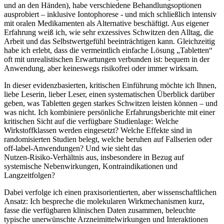
⁤und an den Händen), ⁣habe verschiedene Behandlungsoptionen‌
ausprobiert – inklusive Iontophorese -⁢ und mich schließlich intensiv
mit ‍oralen⁤ Medikamenten ⁤als ‍Alternative beschäftigt. ‌Aus⁢ eigener
Erfahrung weiß ich, wie sehr​ exzessives Schwitzen den Alltag, die
Arbeit‍ und‌ das ⁣Selbstwertgefühl beeinträchtigen kann. Gleichzeitig
habe ich ⁣erlebt, dass die vermeintlich einfache Lösung‍ „Tabletten“
oft ⁤mit unrealistischen Erwartungen verbunden⁣ ist: bequem in der
‍Anwendung, aber keineswegs risikofrei oder immer wirksam.
In dieser evidenzbasierten, kritischen Einführung möchte ich Ihnen,
liebe Leserin, lieber Leser, einen systematischen Überblick darüber​
geben, was Tabletten gegen starkes ‍Schwitzen​ leisten können – ​und
was nicht. Ich kombiniere persönliche Erfahrungsberichte mit ⁣einer
kritischen Sicht auf die ‍verfügbare Studienlage: ⁣Welche
Wirkstoffklassen werden eingesetzt? Welche​ Effekte sind in
randomisierten Studien ⁢belegt, welche beruhen auf Fallserien⁤ oder
off‑label-Anwendungen? Und⁤ wie sieht das
Nutzen‑Risiko‑Verhältnis aus, ‍insbesondere in Bezug auf​
systemische Nebenwirkungen, Kontraindikationen und
Langzeitfolgen?
Dabei verfolge ich einen praxisorientierten,​ aber wissenschaftlichen⁤
Ansatz: Ich bespreche die molekularen ‌Wirkmechanismen kurz,
fasse die verfügbaren klinischen​ Daten zusammen, beleuchte
typische unerwünschte Arzneimittelwirkungen und Interaktionen