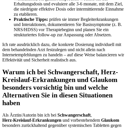
Erhaltungsdosis und ‌evaluiere alle 3-6 monate,‍ mit dem Ziel,
die niedrigste effektive Dosis⁣ oder ⁢intermittierende ⁣Einnahme
⁤zu etablieren.
Praktische Tipps:
prüfen sie immer⁣ Begleiterkrankungen
und‌ Interaktionen, dokumentieren Sie Basissymptome (z. B.
NRS/HDSS) ‌vor Therapiebeginn ⁣und planen Sie‍ ein⁢
strukturiertes follow‑up zur⁤ Anpassung oder Absetzen.
⁣Ich rate ausdrücklich dazu, die konkrete Dosierung individuell mit
dem behandelnden Arzt festzulegen und​ nicht ⁣allein nach
Internetempfehlungen zu handeln – ⁤auf ​diese Weise balancieren wir
Effektivität und Sicherheit⁢ realistisch aus.
Warum ich ​bei Schwangerschaft, Herz-
Kreislauf-Erkrankungen und Glaukom
besonders vorsichtig ​bin und ⁢welche
Alternativen Sie in diesen ⁣Situationen
haben
Als‍ Ärztin/Autorin ⁤bin ich ⁢bei‌
Schwangerschaft
,
Herz‑Kreislauf‑Erkrankungen
und‍ vorbestehendem
Glaukom
besonders zurückhaltend‌ gegenüber systemischen Tabletten gegen