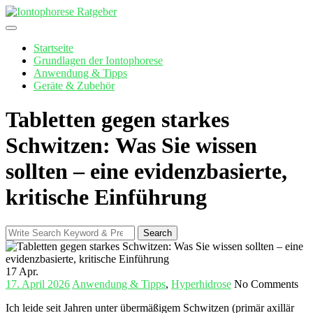
Skip
to
content
Startseite
Grundlagen der Iontophorese
Anwendung & Tipps
Geräte & Zubehör
Tabletten gegen starkes
Schwitzen: Was Sie wissen
sollten – eine evidenzbasierte,
kritische Einführung
Search
Search
for:
17
Apr.
17. April 2026
Anwendung & Tipps
,
Hyperhidrose
No Comments
Ich leide seit Jahren unter übermäßigem Schwitzen (primär axillär