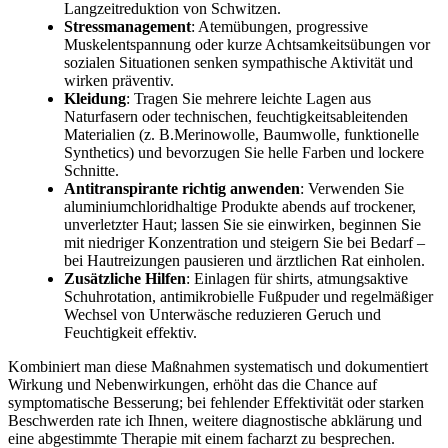
Langzeitreduktion von Schwitzen.
Stressmanagement
: Atemübungen, progressive
Muskelentspannung‌ oder kurze Achtsamkeitsübungen vor
sozialen Situationen senken sympathische Aktivität ‌und ​
wirken präventiv.
Kleidung
: Tragen Sie mehrere leichte Lagen ⁤aus‌
Naturfasern ⁤oder technischen, feuchtigkeitsableitenden
Materialien (z. B.Merinowolle,⁢ Baumwolle, funktionelle
⁤Synthetics) und bevorzugen Sie​ helle Farben und lockere
Schnitte.
Antitranspirante richtig anwenden
: Verwenden Sie⁢
aluminiumchloridhaltige Produkte abends auf trockener,
unverletzter Haut; lassen​ Sie sie einwirken, beginnen Sie
mit niedriger Konzentration und⁤ steigern Sie‌ bei Bedarf –
⁢bei Hautreizungen pausieren und​ ärztlichen Rat einholen.
Zusätzliche Hilfen
: Einlagen ⁢für shirts, atmungsaktive
Schuhrotation, ⁣antimikrobielle Fußpuder und regelmäßiger
Wechsel von Unterwäsche reduzieren Geruch und
Feuchtigkeit effektiv.
Kombiniert man diese Maßnahmen systematisch und dokumentiert
Wirkung ⁢und Nebenwirkungen, erhöht‌ das die Chance auf
symptomatische Besserung; bei fehlender‍ Effektivität oder ​starken
Beschwerden rate ich Ihnen, weitere diagnostische​ abklärung und
eine abgestimmte Therapie mit einem facharzt zu besprechen.