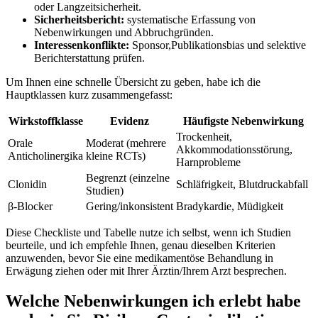
oder‌ Langzeitsicherheit.
Sicherheitsbericht:
systematische Erfassung von
Nebenwirkungen‍ und⁤ Abbruchgründen.
Interessenkonflikte:
Sponsor,Publikationsbias und selektive
Berichterstattung prüfen.
Um Ihnen eine ⁣schnelle Übersicht zu ‌geben, ​habe ich die
Hauptklassen kurz zusammengefasst:
Wirkstoffklasse
Evidenz
Häufigste Nebenwirkung
Trockenheit,
Orale⁢
Moderat (mehrere
Akkommodationsstörung,
Anticholinergika
kleine RCTs)
Harnprobleme
Begrenzt ‍(einzelne
Clonidin
Schläfrigkeit, Blutdruckabfall
Studien)
β‑Blocker
Gering/inkonsistent
Bradykardie, Müdigkeit
Diese Checkliste und‌ Tabelle nutze ich selbst, wenn‍ ich Studien
⁣beurteile, und ich empfehle Ihnen, ⁣genau dieselben Kriterien
anzuwenden,‍ bevor Sie⁣ eine medikamentöse ⁤Behandlung in
Erwägung ziehen oder mit Ihrer​ Ärztin/Ihrem Arzt besprechen.
Welche Nebenwirkungen ich erlebt habe