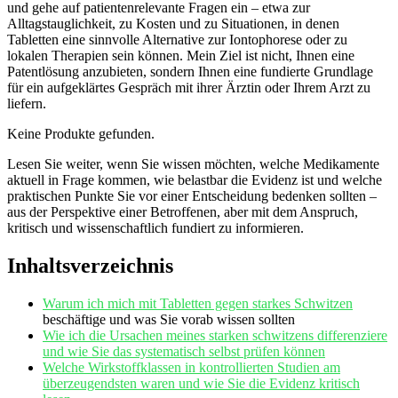
und ⁢gehe auf patientenrelevante ⁢Fragen ein – etwa zur
Alltagstauglichkeit, zu Kosten und zu Situationen,‍ in denen
Tabletten‌ eine sinnvolle Alternative zur Iontophorese oder zu
⁢lokalen Therapien sein können. Mein Ziel ist ⁢nicht, Ihnen eine
Patentlösung anzubieten, sondern ‍Ihnen eine fundierte Grundlage‍
für ein aufgeklärtes Gespräch mit ihrer Ärztin oder Ihrem Arzt zu
liefern.
Keine Produkte gefunden.
Lesen Sie weiter, wenn Sie wissen⁤ möchten, welche Medikamente
aktuell in Frage ‍kommen, wie belastbar die⁤ Evidenz ist und welche
praktischen Punkte Sie vor einer ​Entscheidung ⁤bedenken ​sollten –
aus der Perspektive einer Betroffenen,⁢ aber mit dem⁤ Anspruch,
kritisch und wissenschaftlich fundiert zu ⁣informieren.
Inhaltsverzeichnis
Warum ich mich mit
Tabletten gegen starkes Schwitzen
beschäftige und was Sie‍ vorab ⁤wissen‍ sollten
Wie ich die Ursachen meines starken schwitzens ‌differenziere
und ​wie Sie ⁣das systematisch selbst ‍prüfen können
Welche Wirkstoffklassen in kontrollierten Studien am
überzeugendsten waren und wie Sie die Evidenz kritisch