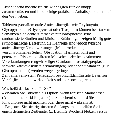
Abschließend möchte​ ich die wichtigsten Punkte knapp
zusammenfassen und Ihnen einige praktische Anhaltspunkte mit auf
⁤den⁤ Weg​ geben.
Tabletten (vor allem orale Anticholinergika wie Oxybutynin,
Glycopyrronium/Glycopyrrolat ⁤oder Trospium) können bei starkem⁢
Schwitzen eine echte Alternative zur Iontophorese ‍sein:
randomisierte Studien und klinische Erfahrungen⁤ zeigen häufig​ gute
symptomatische Besserung.die Kehrseite sind jedoch typische
anticholinerge Nebenwirkungen ⁣(Mundtrockenheit,
verschwommenes Sehen, Obstipation, Harnretention) ‍und
potenzielle Risiken⁣ bei ​älteren Menschen oder bei ⁢bestimmten
Vorerkrankungen ⁣(engwinkeliger Glaukom, Prostatahyperplasie,‍
schwere kardiovaskuläre ⁢erkrankungen). Manche Substanzen (z. B.
Glycopyrronium) werden wegen geringer
Zentralnervensystem‑Penetration⁣ bevorzugt,langfristige Daten ​zur
Verträglichkeit und wirksamkeit sind ⁣aber noch begrenzt.
Was⁢ heißt das konkret für Sie?
– erwägen Sie Tabletten als Option, wenn topische Maßnahmen
(Aluminiumchlorid‑Präparate) unzureichend sind und Sie
Iontophorese nicht möchten⁣ oder ​diese nicht wirksam ist.
– Beginnen Sie niedrig, titrieren Sie langsam und prüfen ‌Sie in
einem definierten Zeitfenster (z. B.einige Wochen) Nutzen⁤ versus⁣