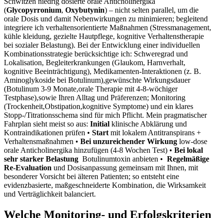
Schwitzen niedrig dosierte orale Anticholinergika
(
Glycopyrronium
,
Oxybutynin
)⁤ – nicht selten parallel, um ⁤die
orale Dosis und damit Nebenwirkungen zu minimieren; begleitend
integriere ich verhaltensorientierte Maßnahmen⁢ (Stressmanagement,
kühle⁢ kleidung,‌ gezielte Hautpflege, kognitive Verhaltenstherapie
bei sozialer⁢ Belastung). Bei der ⁤Entwicklung⁢ einer individuellen
Kombinationsstrategie berücksichtige ich: Schweregrad und
Lokalisation, Begleiterkrankungen (Glaukom, Harnverhalt,
kognitive Beeinträchtigung), Medikamenten‑Interaktionen (z. B.
Aminoglykoside bei Botulinum),gewünschte Wirkungsdauer
(Botulinum 3-9 Monate,orale Therapie mit 4-8‑wöchiger
Testphase),sowie⁣ Ihren Alltag und Präferenzen; Monitoring
(Trockenheit,Obstipation,kognitive Symptome) ‍und ein ​klares
Stopp‑/Titrationsschema ⁢sind für ‍mich Pflicht. Mein pragmatischer
Fahrplan sieht meist so aus:
Initial
‍klinische Abklärung und
Kontraindikationen prüfen ​•
Start
mit lokalem Antitranspirans +⁢
Verhaltensmaßnahmen •
Bei unzureichender Wirkung
low‑dose
orale Anticholinergika hinzufügen (4-8 Wochen Test) •
Bei lokal
⁤sehr starker ⁢Belastung
⁢ Botulinumtoxin anbieten • ‍
Regelmäßige
Re‑Evaluation
und Dosisanpassung gemeinsam⁤ mit Ihnen,⁤ mit
besonderer Vorsicht bei älteren Patienten; so ‌entsteht eine
evidenzbasierte, maßgeschneiderte Kombination,​ die ‍Wirksamkeit
und⁢ Verträglichkeit ⁣balanciert.
Welche Monitoring- und Erfolgskriterien