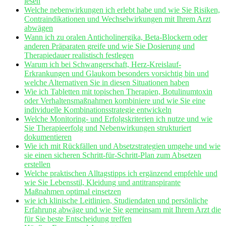
lesen
Welche ⁣nebenwirkungen ich erlebt habe und wie Sie Risiken,
Contraindikationen⁣ und Wechselwirkungen mit Ihrem Arzt
abwägen
Wann ich zu oralen Anticholinergika, Beta-Blockern​ oder
anderen Präparaten greife und wie Sie Dosierung und
Therapiedauer realistisch festlegen
Warum ich bei Schwangerschaft, Herz-Kreislauf-
Erkrankungen‌ und Glaukom besonders vorsichtig bin und⁢
welche Alternativen⁢ Sie in diesen Situationen haben
Wie ich Tabletten mit topischen Therapien, Botulinumtoxin
oder Verhaltensmaßnahmen kombiniere und ‌wie Sie eine
individuelle Kombinationsstrategie entwickeln
Welche Monitoring- und Erfolgskriterien ich nutze und wie
Sie ‍Therapieerfolg und Nebenwirkungen strukturiert
dokumentieren
Wie ich mit Rückfällen und Absetzstrategien ‍umgehe‍ und wie
sie⁣ einen sicheren⁤ Schritt-für-Schritt-Plan zum Absetzen
erstellen
Welche praktischen Alltagstipps ich ergänzend empfehle und
wie Sie Lebensstil,⁤ Kleidung und‌ antitranspirante
Maßnahmen optimal einsetzen
wie ⁤ich klinische Leitlinien, Studiendaten und persönliche
Erfahrung abwäge und wie Sie gemeinsam mit Ihrem Arzt die
für Sie beste Entscheidung treffen