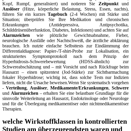
Kopf, Rumpf, ​generalisiert) und notieren Sie
Zeitpunkt
und
Auslöser
(Hitze, körperliche Belastung, ​Stress, Essen, nachts),
führen Sie ein kurzes
Tagebuch
(2-4 Wochen)​ mit Stärke und
Situation; überprüfen Sie Ihre Medikation und chronischen
Erkrankungen ⁢(Antidepressiva, Antipsychotika,
Schilddrüsenüberfunktion, Diabetes, Infektionen) und achten Sie auf
Alarmzeichen
⁢wie plötzliche Gewichtsabnahme, Fieber,
neurologische Ausfälle⁤ oder Nachtschweiß, die⁣ ärztliche abklärung
brauchen.‌ Ich nutzte einfache Selbsttests zur Eindämmung der
Differentialdiagnose: Papier-/T-shirt‑Probe ⁢zur‍ Lokalisation, ein
strukturiertes Symptomprotokoll nach dem Prinzip der
Hyperhidrosis‑Schwerebewertung (HDSS‑ähnlich) zur
Schwereabschätzung ⁣und – mit Vorsicht und nach Rückfrage beim
Hausarzt​ – ‍einen ‌spitzentest⁢ (Jod‑Stärke) zur ​Sichtbarmachung
fokaler Hyperhidrose;‌ wichtig ist, dass solche ⁤Tests ‍nur⁢ Indizien
liefern, nicht die Ursache beweisen.Wenn Sie systematisch vorgehen
-⁢
Verteilung
,
Auslöser
,
Medikamente/Erkrankungen
,
Schwere
und
Alarmzeichen
– erhalten ⁣Sie eine ​belastbare Grundlage für die
sinnvolle Weiterleitung an Hausarzt, Endokrinologe oder Neurologe
und für die Überlegung ‍medikamentöser oder nichtmedikamentöser
‍Therapien.
welche Wirkstoffklassen in kontrollierten
Studien am überzeugendsten waren und