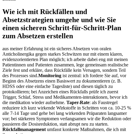
Wie ich mit Rückfällen und
Absetzstrategien umgehe und wie ⁣Sie
einen⁢ sicheren Schritt-für-Schritt-Plan
zum Absetzen erstellen
aus‌ meiner ​Erfahrung ist ein sicheres Absetzen von oralen
⁤Anticholinergika gegen starkes Schwitzen nur‌ mit einem​ klaren,
evidenzorientierten Plan ​möglich;​ ich arbeite dabei eng mit meinen⁢
Patientinnen und Patienten zusammen, lege gemeinsam realistische
Ziele fest und erkläre, dass⁢ Rückfälle kein ​Versagen, sondern⁢ Teil
des Prozesses sind.
Monitoring
ist zentral: ich fordere Sie auf, vor
Beginn des Absetzens einen Basiswert zu dokumentieren (z. B.
HDSS oder eine ‍einfache Tagesliste) und diesen täglich⁤ zu
protokollieren; bei Anzeichen eines Rückfalls prüfe ich zuerst
Trigger, Schlaf,‍ Stress und Medikamenten-interaktionen, bevor ich
die ‌medikation wieder aufnehme.
Taper-Rate
: als Faustregel
reduziere ich kurz wirkende Wirkstoffe⁤ in‍ Schritten von ca.​ 10-25 %
alle 7-14 Tage und gehe bei​ lang wirkenden Präparaten langsamer
‌vor;⁣ bei stärkeren Symptomen verlangsamen wir‌ die Reduktion ⁣oder
pausieren die Dosisreduktion, statt abrupt ⁤neu zu starten.
Rückfallmanagement
umfasst konkrete Maßnahmen, die ich mit