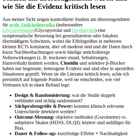
wie Sie die Evidenz‌ kritisch lesen
Aus meiner Sicht zeigen kontrollierte ‍Studien am überzeugendsten
für
orale Anticholinergika
(insbesondere
Glycopyrronium
/Glycopyrrolat⁤ und
Oxybutynin
) eine
symptomatische Besserung ⁢bei ​generalisiertem oder fokalem
übermäßigem​ Schwitzen, wobei ‍die Effektgrößen in mehreren
⁢kleinen RCTs konsistent, aber oft moderat sind⁣ und die ​Daten durch
kurze Nachbeobachtungen sowie häufige anticholinerge
Nebenwirkungen (z. B. trockener mund, Sehstörungen,
Harnverhalt) limitiert werden;
Clonidin
‌und selektive β‑Blocker
haben nur ⁢begrenzte, ⁢heterogene Evidenz ‌und ​sind eher in speziellen
Situationen geprüft. Wenn sie ⁣die Literatur kritisch lesen, achte ich
persönlich auf folgende Punkte,‌ weil sie entscheiden, wie‌ viel⁤
Vertrauen ich ⁢in‌ einen Befund lege:
Design & Randomisierung:
war die Studie doppelt
⁤verblindet und richtig randomisiert?
Stichprobengröße⁢ & Power:
‍konnten⁣ klinisch relevante
Unterschiede detektiert ⁣werden?
Outcome‑Messung:
objektive methoden (Gravimetrie) vs.
subjektive Skalen (HDSS, DLQI); letztere sind ‍anfälliger für
Bias.
Dauer & Follow‑up:
​kurzfristige Effekte ≠ ⁢Nachhaltigkeit