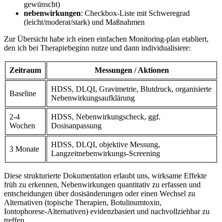
gewünscht)
nebenwirkungen
: Checkbox‑Liste mit Schweregrad
(leicht/moderat/stark) und Maßnahmen
Zur Übersicht habe ich einen einfachen Monitoring‑plan‍ etabliert,
den ich bei Therapiebeginn nutze und dann ‍individualisiere:
Zeitraum
Messungen / Aktionen
HDSS, ⁢DLQI, Gravimetrie, Blutdruck, organisierte
Baseline
Nebenwirkungsaufklärung
2-4
HDSS, Nebenwirkungscheck, ggf.
Wochen
Dosisanpassung
HDSS, DLQI, objektive Messung,
3 Monate
Langzeitnebenwirkungs‑Screening
Diese strukturierte Dokumentation erlaubt uns, wirksame ‍Effekte
früh zu⁣ erkennen, Nebenwirkungen ⁢quantitativ ⁢zu ⁤erfassen und
entscheidungen über dosisänderungen oder einen Wechsel zu
Alternativen (topische ⁢Therapien, Botulinumtoxin,
Iontophorese‑Alternativen) evidenzbasiert und nachvollziehbar zu
treffen.