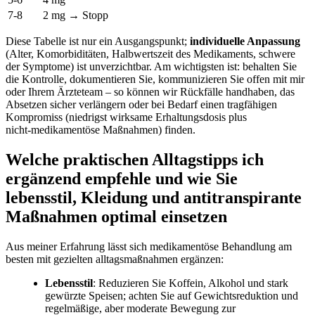
7-8
2 ​mg → Stopp
Diese Tabelle ist nur⁤ ein‌ Ausgangspunkt;
individuelle‍ Anpassung
(Alter, Komorbiditäten,​ Halbwertszeit des Medikaments, schwere ​
der Symptome) ist unverzichtbar. Am wichtigsten ist: behalten ⁢Sie
die Kontrolle, ‍dokumentieren‌ Sie, kommunizieren Sie offen mit mir
⁣oder Ihrem Ärzteteam – so können wir Rückfälle handhaben, das ​
Absetzen sicher verlängern oder bei ⁣Bedarf einen tragfähigen
Kompromiss (niedrigst wirksame Erhaltungsdosis plus
nicht‑medikamentöse Maßnahmen) finden.
Welche praktischen Alltagstipps ich
ergänzend empfehle⁢ und wie Sie
lebensstil, Kleidung und antitranspirante
Maßnahmen optimal einsetzen
Aus​ meiner⁤ Erfahrung ⁢lässt sich medikamentöse⁤ Behandlung ​am
besten mit gezielten alltagsmaßnahmen ergänzen:
Lebensstil
: Reduzieren Sie Koffein,⁢ Alkohol ‍und stark
gewürzte Speisen; achten Sie auf Gewichtsreduktion⁤ und
regelmäßige, ⁣aber ⁢moderate‌ Bewegung zur