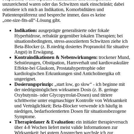
unzureichend waren oder das Schwitzen stark⁣ einschränkt; dabei
orientiere ich mich an Indikation, Komorbiditäten und
Patientenpräferenz und bespreche ⁢immer, dass‌ es keine
„one‑size‑fits‑all“-Lösung gibt.
Indikation:
ausgeprägte‍ generalisierte oder fokale
Hyperhidrose, refraktär gegenüber lokalen Therapien;⁣ bei
situationsbedingtem, stress‑assoziiertem Schwitzen ‍ziehe ich
Beta‑Blocker (z. B.niedrig dosiertes Propranolol für situative
Angst) in Erwägung.
Kontraindikationen & Nebenwirkungen:
trockener Mund,
Sehstörungen, Obstipation,‌ Harnverhalt und ⁢kardiovaskuläre
Effekte-bei Glaukom, ‌Prostatahypertrophie‍ oder
kardiologischen Erkrankungen sind Anticholinergika ⁢oft
ungeeignet.
Dosierungsprinzip:
‍„start low, go slow“ ⁤- ich beginne ‌mit
der niedrigstmöglichen wirksamen Dosis (z. B. geringe
Oxybutynin‑ oder Glycopyrrolat‑Dosen) und titriere
schrittweise unter engmaschiger Kontrolle von Wirksamkeit
und Verträglichkeit; Beta‑Blocker verwende ⁤ich ⁣häufig in
niedrigen, bedarfsorientierten Dosen für situationsbezogene
Symptome.
Therapiedauer &⁣ Evaluation:
ein initialer therapieversuch
über ⁤4-8 Wochen liefert meist valide Informationen zur
Wirksamkeit; bei‌ gutem Ansprechen ⁣wechsle ‍ich zur