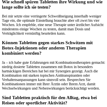
Wie schnell spüren Tabletten ihre Wirkung und wie
lange sollte ich sie testen?
Bei ​mir setzte​ eine verringerte Schweißneigung innerhalb⁤ weniger
Tage ein, die optimale Einstellung brauchte‌ aber oft‍ zwei bis ⁣vier
Wochen.‌ Ich ⁤empfehle, eine neue‍ Therapie‌ unter ärztlicher Aufsicht
mindestens einige Wochen zu ⁣testen, damit man Dosis und
Verträglichkeit vernünftig beurteilen⁣ kann.
Können Tabletten gegen starkes Schwitzen mit
Botox‑Injektionen oder anderen Therapien
kombiniert werden?
Ja – ich habe⁢ gute Erfahrungen mit Kombinationstherapien gemacht:⁢
niedrig dosierte Tabletten zusammen mit Botox in besonders
hartnäckigen ⁣Bereichen hat bei mir Synergien gezeigt. Auch die
Kombination⁢ mit starken topischen Antitranspirantien⁢ oder​
Verhaltensanpassungen kann sinnvoll sein. Besprechen Sie
Kombinationen ⁣immer mit​ Ihrer Ärztin⁤ oder Ihrem ⁢Arzt, damit
Wechselwirkungen ⁤und ⁣Nebenwirkungen berücksichtigt werden.
Sind Tabletten praktisch ​für ‍den Alltag, etwa bei
‌Reisen oder sportlicher Aktivität?