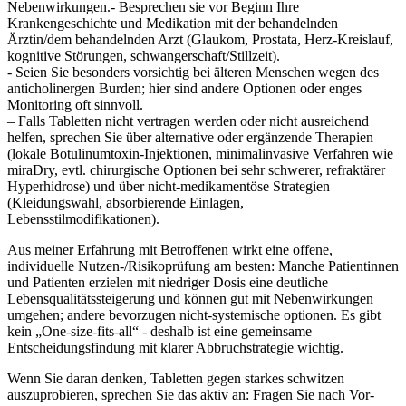
Nebenwirkungen.-⁢ Besprechen sie vor Beginn Ihre⁣
Krankengeschichte und Medikation mit⁢ der ⁤behandelnden
Ärztin/dem‍ behandelnden‍ Arzt (Glaukom, Prostata, Herz‑Kreislauf,
kognitive Störungen,‌ schwangerschaft/Stillzeit).
-⁤ Seien Sie besonders vorsichtig bei älteren Menschen wegen des​
anticholinergen Burden; hier sind andere ‌Optionen‌ oder enges
Monitoring oft‌ sinnvoll.
– ​Falls ⁣Tabletten nicht vertragen werden oder nicht ⁤ausreichend
helfen, sprechen Sie über alternative oder ergänzende Therapien
(lokale Botulinumtoxin‑Injektionen, minimalinvasive Verfahren wie
miraDry, evtl. chirurgische ‌Optionen bei sehr schwerer, ⁢refraktärer
Hyperhidrose) und über nicht‑medikamentöse Strategien
(Kleidungswahl, absorbierende Einlagen,
Lebensstilmodifikationen).
Aus meiner Erfahrung mit Betroffenen wirkt eine offene,
‌individuelle Nutzen‑/Risikoprüfung am besten: Manche Patientinnen
und Patienten erzielen mit niedriger Dosis‍ eine deutliche
Lebensqualitätssteigerung und können gut ‌mit Nebenwirkungen
umgehen; andere bevorzugen nicht‑systemische​ optionen. Es gibt​
kein „One‑size‑fits‑all“ ⁤- deshalb ist eine gemeinsame
Entscheidungsfindung⁣ mit klarer Abbruchstrategie wichtig.
Wenn Sie‌ daran ‍denken, ‌Tabletten gegen starkes schwitzen
auszuprobieren, ⁢sprechen Sie das aktiv an: ⁤Fragen Sie nach‌ Vor-