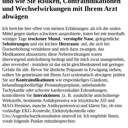
und wie Sie‍ Risiken, Contraindikationen
und Wechselwirkungen mit Ihrem Arzt⁣
abwägen
Ich berichte hier offen von⁣ meinen Erfahrungen: als ich die ‌oralen
Mittel gegen starkes schwitzen ausprobierte, ⁢traten bei mir innerhalb
weniger ⁢Tage
trockener Mund
, ‍
verstopfte Nase
, gelegentliche
Sehstörungen
​und ein leichter
Herzrasen
⁢ auf, die ‍sich bei
Dosiserhöhung verstärkten und mich ‌dazu ‌zwangen, das
Medikament abzusetzen; diese Nebenwirkungen waren
überwiegend anticholinerg bedingt und für mich zwar ‍unangenehm,
aber​ reversibel -⁤ trotzdem⁢ ist⁣ das nicht gleichbedeutend mit geringer
Gefahr für alle. Bevor Sie ähnliche Präparate in Erwägung ziehen,
sollten Sie gemeinsam mit Ihrem Arzt systematisch abwägen: prüfen
‌Sie auf
Kontraindikationen
wie engwinkeliges Glaukom,⁤
behandlungsbedürftige Prostatahyperplasie,‍ unbehandelte‍
Tachykardie oder⁢ schwere kardiovaskuläre Erkrankungen;
kontrollieren Sie
Interaktionen
‍ (z. B. zusätzliche ‌anticholinerge
Wirkstoffe,⁤ bestimmte Antidepressiva wie trizyklische AD und
MAO-Hemmer, ‌manche Antihypertensiva) ‌und⁢ klären Sie, ob eine
vorläufige EKG‑Kontrolle, Elektrolytkontrolle oder
⁢Uro‑/Augenfacharztkonsultation sinnvoll ist.⁣ Ich empfehle⁢ Ihnen,
vorab⁤ folgende Punkte mitzubesprechen: