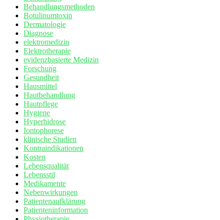
Behandlungsmethoden
Botulinumtoxin
Dermatologie
Diagnose
elektromedizin
Elektrotherapie
evidenzbasierte Medizin
Forschung
Gesundheit
Hausmittel
Hautbehandlung
Hautpflege
Hygiene
Hyperhidrose
Iontophorese
klinische Studien
Kontraindikationen
Kosten
Lebensqualität
Lebensstil
Medikamente
Nebenwirkungen
Patientenaufklärung
Patienteninformation
Physiotherapie