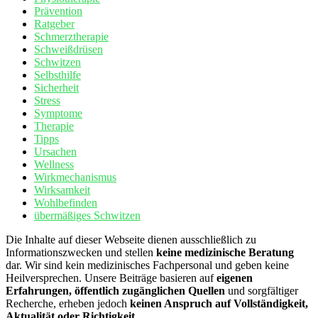
Prävention
Ratgeber
Schmerztherapie
Schweißdrüsen
Schwitzen
Selbsthilfe
Sicherheit
Stress
Symptome
Therapie
Tipps
Ursachen
Wellness
Wirkmechanismus
Wirksamkeit
Wohlbefinden
übermäßiges Schwitzen
Die Inhalte auf dieser Webseite dienen ausschließlich zu
Informationszwecken und stellen
keine medizinische Beratung
dar. Wir sind kein medizinisches Fachpersonal und geben keine
Heilversprechen. Unsere Beiträge basieren auf
eigenen
Erfahrungen, öffentlich zugänglichen Quellen
und sorgfältiger
Recherche, erheben jedoch
keinen Anspruch auf Vollständigkeit,
Aktualität oder Richtigkeit
.