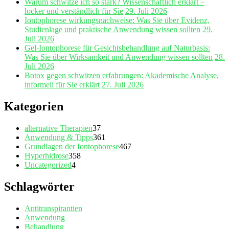
Warum schwitze ich so stark? Wissenschaftlich erklärt –
locker und verständlich für Sie
29. Juli 2026
Iontophorese wirkungsnachweise: Was Sie über Evidenz,
Studienlage und praktische Anwendung wissen sollten
29.
Juli 2026
Gel‑Iontophorese für Gesichtsbehandlung auf Naturbasis:
Was Sie über Wirksamkeit und Anwendung wissen sollten
28.
Juli 2026
Botox gegen schwitzen erfahrungen: Akademische Analyse,
informell für Sie erklärt
27. Juli 2026
Kategorien
alternative Therapien
37
Anwendung & Tipps
361
Grundlagen der Iontophorese
467
Hyperhidrose
358
Uncategorized
4
Schlagwörter
Antitranspirantien
Anwendung
Behandlung