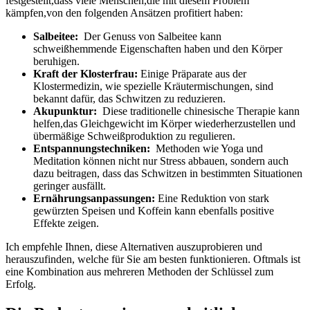
festgestellt,dass viele Menschen,die mit diesem Problem
kämpfen,von⁣ den ⁤folgenden ‍Ansätzen profitiert⁤ haben:
Salbeitee:
⁣ Der Genuss von Salbeitee kann
⁣schweißhemmende ⁢Eigenschaften haben ⁣und den ​Körper
beruhigen.
Kraft der ⁤Klosterfrau:
Einige Präparate aus der
Klostermedizin, wie spezielle Kräutermischungen, ‍sind
bekannt ​dafür, das‍ Schwitzen‍ zu reduzieren.
Akupunktur:
‌ Diese⁤ traditionelle ⁢chinesische Therapie kann‍
helfen,das Gleichgewicht‍ im Körper wiederherzustellen und
übermäßige Schweißproduktion zu ⁣regulieren.
Entspannungstechniken:
⁣ Methoden wie Yoga ‍und
Meditation können ⁢nicht nur Stress abbauen,⁤ sondern auch
dazu ⁣beitragen, dass ⁣das Schwitzen in ⁣bestimmten ‍Situationen
geringer ausfällt.
Ernährungsanpassungen:
Eine‍ Reduktion von stark
gewürzten Speisen und Koffein kann ⁤ebenfalls ⁣positive ​
Effekte zeigen.
Ich empfehle Ihnen, diese ⁢Alternativen auszuprobieren und⁣
herauszufinden, welche für⁣ Sie⁣ am besten funktionieren. ‍Oftmals ist ​
eine Kombination⁤ aus mehreren ‌Methoden der Schlüssel zum
Erfolg.