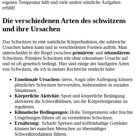
eigenen Temperatur hilft und viele andere nützliche Aufgaben
erfüllt!
Die verschiedenen Arten des ⁢schwitzens
und ‌ihre Ursachen
Das ‍Schwitzen ist eine natürliche Körperfunktion, die ‌zahlreiche
Ursachen haben kann ​und in verschiedenen Formen auftritt. ‍Man
⁤unterscheidet in⁢ der‌ Regel zwischen
primärem
‍ und
sekundärem
Schwitzen. ​Primäres Schwitzen tritt ​ohne erkennbare Ursache ‌auf
und ist oft genetisch bedingt. Hier⁢ sind ⁢einige ​der häufigsten Arten
von⁤ Schwitzen, ⁣die‍ ich in meiner ‌Recherche entdeckt habe:
Emotionale Ursachen:
stress, Angst oder Aufregung können
plötzliches Schwitzen hervorrufen, insbesondere in sozialen
Situationen.
Körperliche Aktivität:
Sport und körperliche Betätigung
aktivieren die Schweißdrüsen, um die ​Körpertemperatur zu
regulieren.
Klimatische Bedingungen:
Hohe Temperaturen oder feuchte
Umgebungen führen oft zu vermehrtem Schwitzen.
Ernährung:
​ Scharfe Speisen und koffeinhaltige ​Getränke
können bei​ manchen Menschen zu übermäßiger
Schweißproduktion‍ führen.