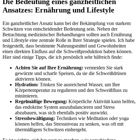
Die Bedeutung ‍eines ganzheitlichen
Ansatzes: Ernährung ⁢und Lifestyle
Ein ganzheitlicher Ansatz ⁤kann bei⁢ der Bekämpfung von starkem
Schwitzen von entscheidender Bedeutung sein. Neben der
Betrachtung medizinischer‍ Behandlungen sollten ⁢auch ⁢Ernährung
und Lifestyle eine zentrale Rolle in Ihrer Strategie spielen. ‍Ich⁣ habe
festgestellt, dass⁢ bestimmte Nahrungsmittel und Gewohnheiten⁤
einen direkten Einfluss auf die Schweißproduktion haben können.
Hier sind ⁣einige Tipps, die ich persönlich sehr hilfreich finde:
Achten Sie auf Ihre Ernährung:
vermeiden Sie stark
gewürzte und⁣ scharfe ​Speisen, da​ sie die Schweißdrüsen
aktivieren können.
Hydration:
Trinken Sie ausreichend Wasser, um Ihre
Körpertemperatur⁤ zu regulieren und den Schweißfluss zu
minimieren.
Regelmäßige Bewegung:
Körperliche ​Aktivität kann ⁢helfen,
das endokrine System auszubalancieren ⁣und Stress
abzubauen, was sich ebenfalls positiv auswirkt.
Stressbewältigung:
Techniken wie Meditation ​oder ‍yoga
können helfen, das⁤ Stressniveau zu senken,​ was oft mit⁤
übermäßigem Schwitzen einhergeht.