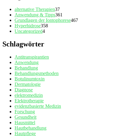
alternative Therapien
37
Anwendung & Tipps
361
Grundlagen der Iontophorese
467
Hyperhidrose
358
Uncategorized
4
Schlagwörter
Antitranspirantien
Anwendung
Behandlung
Behandlungsmethoden
Botulinumtoxin
Dermatologie
Diagnose
elektromedizin
Elektrotherapie
evidenzbasierte Medizin
Forschung
Gesundheit
Hausmittel
Hautbehandlung
Hautpflege