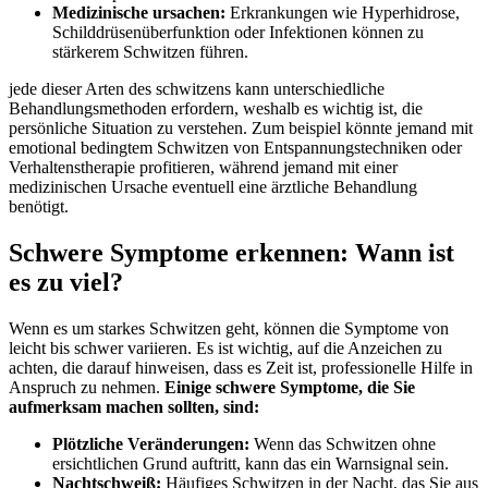
Medizinische ⁣ursachen:
Erkrankungen wie Hyperhidrose,
⁢Schilddrüsenüberfunktion ‌oder Infektionen können zu
stärkerem Schwitzen führen.
jede dieser Arten des schwitzens kann unterschiedliche
Behandlungsmethoden ‌erfordern, weshalb​ es⁣ wichtig ist,⁢ die
persönliche Situation zu ⁢verstehen. Zum beispiel‍ könnte jemand mit
emotional bedingtem Schwitzen von Entspannungstechniken ‍oder⁢
Verhaltenstherapie profitieren, während ⁢jemand mit ‌einer
medizinischen Ursache​ eventuell eine ärztliche ⁣Behandlung
benötigt.
Schwere Symptome erkennen: Wann ist
es zu viel?
Wenn es um starkes ‍Schwitzen geht,⁤ können die Symptome von
leicht ⁢bis schwer variieren.⁢ Es ist wichtig, auf die Anzeichen ⁤zu ​
achten, die darauf hinweisen, dass es Zeit ist, professionelle Hilfe in
Anspruch zu nehmen.
Einige⁤ schwere Symptome,‌ die Sie
aufmerksam machen sollten,‍ sind:
Plötzliche Veränderungen:
Wenn das Schwitzen ⁣ohne⁣
ersichtlichen Grund​ auftritt, kann das ein Warnsignal sein.
Nachtschweiß:
Häufiges‌ Schwitzen in der Nacht, das Sie aus