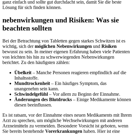
‌ganz einfach und sollte gut durchdacht ⁣sein, ‌damit Sie die beste
Lösung für sich finden können.
nebenwirkungen und Risiken: Was sie
beachten sollten
Bei⁣ der Betrachtung von⁣ Tabletten gegen starkes ⁢Schwitzen ist es
wichtig, sich ⁣der
möglichen⁤ Nebenwirkungen
und
Risiken
bewusst zu sein.​ In meiner eigenen Erfahrung haben viele Patienten
von leichten bis hin‍ zu schwerwiegenden Nebenwirkungen
berichtet.‍ Zu den häufigsten zählen:
Übelkeit
–⁢ Manche Personen reagieren empfindlich auf die
Inhaltsstoffe.
Mundtrockenheit
– Ein⁣ häufiges Symptom, das‍
unangenehm⁣ sein‍ kann.
Schwindelgefühl
– ⁢Vor allem zu Beginn ⁣der Einnahme.
Änderungen des Blutdrucks
– Einige ‌Medikamente können
diesen beeinflussen.
Es ist ratsam, vor ⁣der Einnahme eines neuen ‌Medikaments mit ⁣Ihrem
Arzt zu sprechen, um mögliche Wechselwirkungen mit anderen
Arzneimitteln‌ zu vermeiden. Besondere Vorsicht ist geboten, wenn‍
Sie bereits bestehende
Vorerkrankungen
haben. Hier ist eine