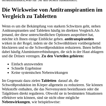
Die‍ Wirkweise⁣ von Antitranspirantien im ​
Vergleich zu‌ Tabletten
Wenn ‍es um die ​Bekämpfung von starkem Schwitzen geht, stehen​
Antitranspirantien ⁤und ⁢Tabletten⁣ häufig im direkten Vergleich.Als
jemand, der diese unterschiedlichen Optionen ausprobiert hat,
‍möchte ich Ihnen einige Einblicke geben.
antitranspirantien
wirken in​ der Regel, indem sie die ‍Schweißdrüsen‌ vorübergehend
blockieren und so die⁢ Schweißproduktion reduzieren.⁣ Ihnen​ helfen
dabei häufig Aluminiumverbindungen, die ⁢sich ‌in ​der‌ Haut ablagern⁤
und die⁣ Drüsen​ verengen.
Zu den‌ Vorteilen ‍gehören:
Einfach anzuwenden
Schnelle Ergebnisse
Keine systemischen Nebenwirkungen
Im Gegensatz dazu zielen
Tabletten
‌ darauf‌ ab, die
Schweißproduktion im Körper allgemein zu reduzieren. Sie können
Wirkstoffe⁣ enthalten, die das Nervensystem beeinflussen oder die
Talgdrüsen​ direkt regulieren. Obwohl ‍sie⁢ in bestimmten Situationen‍
effektiver sein können, sind sie nicht ohne mögliche
Nebenwirkungen
, wie beispielsweise: