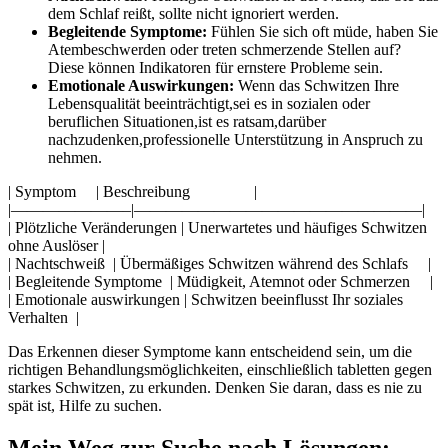
dem Schlaf‌ reißt, sollte nicht ignoriert werden.
Begleitende Symptome:
Fühlen​ Sie sich​ oft müde, haben Sie‌
Atembeschwerden oder treten schmerzende Stellen auf?
Diese können Indikatoren​ für ernstere Probleme sein.
Emotionale Auswirkungen:
Wenn‌ das Schwitzen Ihre
Lebensqualität beeinträchtigt,sei es in‌ sozialen ⁤oder
beruflichen Situationen,ist es ratsam,darüber
nachzudenken,professionelle⁣ Unterstützung ⁤in Anspruch zu
nehmen.
| Symptom ​ ‌ ⁢ ⁤ |‍ Beschreibung ⁣ ‍ ⁤ ‍ ⁢ ‍ ‌ ‍ ⁤ ‍ ‌ ​ ‍ ​ ‌ |
|———————–|——————————————————|
| Plötzliche Veränderungen | Unerwartetes und häufiges Schwitzen
ohne Auslöser |
|⁣ Nachtschweiß ⁣‍ | Übermäßiges Schwitzen‌ während des ‌Schlafs ‍‌ ‌ ⁣ ​ |
| Begleitende Symptome ​ | Müdigkeit, Atemnot‌ oder Schmerzen ​​ ⁤ ⁣ ‍ |
|​ Emotionale‌ auswirkungen | Schwitzen beeinflusst Ihr⁣ soziales
Verhalten ​ ⁢|
Das Erkennen dieser Symptome kann ‍entscheidend sein, um die
richtigen Behandlungsmöglichkeiten, einschließlich ​tabletten gegen
starkes Schwitzen, zu erkunden. Denken Sie⁣ daran, dass es nie zu
spät ist, Hilfe zu suchen.
Mein Weg zur Suche nach Lösungen: