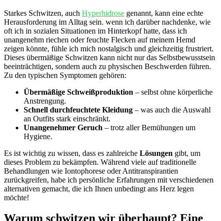
Starkes Schwitzen, auch
Hyperhidrose
‍ genannt,⁤ kann eine ⁣echte ​
Herausforderung im Alltag sein. ⁣wenn ich darüber nachdenke, wie
oft ⁤ich​ in ⁢sozialen Situationen im ⁢Hinterkopf hatte, dass ich
unangenehm riechen oder feuchte Flecken auf meinem Hemd
zeigen könnte, fühle ich mich nostalgisch und⁤ gleichzeitig​ frustriert.
Dieses übermäßige Schwitzen kann nicht nur das⁤ Selbstbewusstsein
beeinträchtigen, sondern auch zu ⁢physischen ⁤Beschwerden führen.
Zu den typischen Symptomen gehören:
Übermäßige Schweißproduktion
– selbst ohne ​körperliche
Anstrengung.
Schnell ‌durchfeuchtete Kleidung
– was ⁢auch die Auswahl
an Outfits stark einschränkt.
Unangenehmer Geruch
– trotz⁤ aller Bemühungen um​
Hygiene.
Es ⁤ist wichtig zu ‍wissen, dass es zahlreiche
Lösungen
⁣gibt,‌ um
dieses Problem zu bekämpfen. Während ⁣viele auf traditionelle ​
Behandlungen wie ⁢Iontophorese oder Antitranspirantien
zurückgreifen, habe ich persönliche Erfahrungen mit verschiedenen
alternativen gemacht, ⁤die ich Ihnen‍ unbedingt ans Herz legen
möchte!
Warum‌ schwitzen wir überhaupt?​ Eine