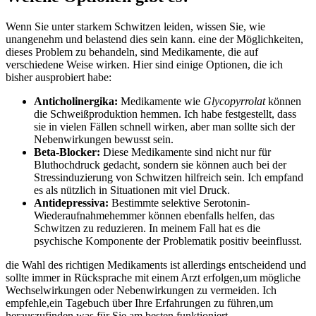
Wenn Sie unter starkem​ Schwitzen leiden, wissen Sie, wie
unangenehm und belastend dies sein kann.​ eine der Möglichkeiten,
dieses Problem zu behandeln, sind Medikamente, die ⁤auf
verschiedene​ Weise⁣ wirken. Hier sind einige‌ Optionen, die ich
‍bisher⁤ ausprobiert⁤ habe:
Anticholinergika:
Medikamente wie
Glycopyrrolat
‌können
die Schweißproduktion⁣ hemmen. Ich habe festgestellt, dass
sie‍ in vielen Fällen schnell wirken,‌ aber man sollte sich ‍der
Nebenwirkungen bewusst sein.
Beta-Blocker:
​Diese Medikamente sind ​nicht nur für​
Bluthochdruck gedacht, sondern sie⁣ können auch bei der
Stressinduzierung ⁤von Schwitzen hilfreich sein. Ich empfand
es​ als nützlich in‍ Situationen mit viel Druck.
Antidepressiva:
Bestimmte ‍selektive ⁤Serotonin-
Wiederaufnahmehemmer ‍können ebenfalls helfen,⁢ das
Schwitzen zu ⁤reduzieren. In meinem Fall hat⁤ es die
psychische Komponente der Problematik⁣ positiv beeinflusst.
die​ Wahl des richtigen Medikaments ist‌ allerdings entscheidend und
sollte immer in ⁢Rücksprache ‍mit einem Arzt erfolgen,um ⁤mögliche
Wechselwirkungen oder Nebenwirkungen zu vermeiden. Ich
empfehle,ein ⁣Tagebuch über​ Ihre Erfahrungen​ zu⁤ führen,um⁢
herauszufinden,was‌ für Sie am besten funktioniert.