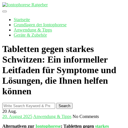
Skip
to
content
Startseite
Grundlagen der Iontophorese
Anwendung & Tipps
Geräte & Zubehör
Tabletten gegen starkes
Schwitzen: Ein informeller
Leitfaden für Symptome und
Lösungen, die Ihnen helfen
können
Search
Search
for:
20
Aug.
20. August 2025
Anwendung & Tipps
No Comments
Alternativen zur
Iontophorese
: ⁢Tabletten gegen
starkes