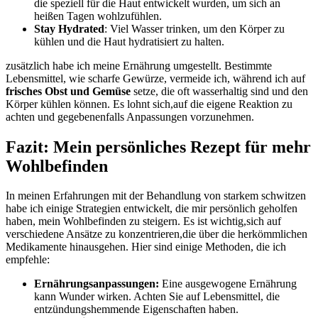
die ‌speziell für die⁤ Haut ⁣entwickelt⁣ wurden, um sich an‌
heißen Tagen wohlzufühlen.
Stay Hydrated
: Viel Wasser trinken, ⁤um den Körper zu
kühlen und die Haut hydratisiert zu halten.
zusätzlich⁣ habe ich meine Ernährung umgestellt.⁢ Bestimmte
Lebensmittel, wie scharfe Gewürze, vermeide⁣ ich, während⁣ ich auf
frisches Obst ⁤und Gemüse
setze, die oft wasserhaltig sind und den
Körper kühlen können. Es lohnt sich,auf ​die eigene Reaktion zu
achten⁤ und gegebenenfalls Anpassungen‌ vorzunehmen.
Fazit: Mein ⁢persönliches Rezept für mehr
Wohlbefinden
In ⁣meinen ‍Erfahrungen mit der Behandlung von starkem schwitzen⁤
habe​ ich einige Strategien entwickelt, die mir persönlich geholfen
haben, mein Wohlbefinden zu ​steigern. Es ist ​wichtig,sich auf
verschiedene Ansätze zu⁤ konzentrieren,die über die herkömmlichen​
Medikamente hinausgehen. Hier sind einige ⁣Methoden, die ‌ich⁣
empfehle:
Ernährungsanpassungen:
Eine ausgewogene Ernährung
kann ‍Wunder wirken. Achten ⁤Sie ‌auf Lebensmittel, die
entzündungshemmende Eigenschaften haben.