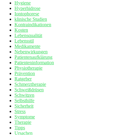
Hygiene
Hyperhidrose
Iontophorese
klinische Studien
Kontraindikationen
Kosten
Lebensqualität
Lebensstil
Medikamente
Nebenwirkungen
Patientenaufklärung
Patienteninformation
Physiotherapie
Prävention
Ratgeber
Schmerztherapie
Schweißdrüsen
Schwitzen
Selbsthilfe
Sicherheit
Stress
Symptome
Therapie
Tipps
Ursachen