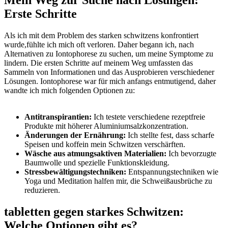
Erste Schritte
Als ich‌ mit ⁤dem‍ Problem des ⁤starken schwitzens konfrontiert
wurde,fühlte ⁢ich​ mich oft verloren. Daher ⁢begann ich, nach
Alternativen zu‍ Iontophorese ‍zu suchen, ⁣um meine⁣ Symptome ⁤zu
lindern. Die ersten Schritte auf meinem Weg umfassten das
Sammeln von Informationen und das Ausprobieren verschiedener
Lösungen. Iontophorese⁢ war für mich anfangs entmutigend, ⁤daher
wandte ich mich⁣ folgenden Optionen zu:
Antitranspirantien:
Ich testete ‌verschiedene rezeptfreie
Produkte mit höherer Aluminiumsalzkonzentration.
Änderungen der Ernährung:
Ich ‍stellte fest, dass scharfe ​
Speisen und‍ koffein mein Schwitzen verschärften.
Wäsche aus atmungsaktiven Materialien:
‌Ich bevorzugte
Baumwolle und spezielle Funktionskleidung.
Stressbewältigungstechniken:
Entspannungstechniken​ wie
Yoga und Meditation‍ halfen⁣ mir,⁤ die⁤ Schweißausbrüche zu⁣
reduzieren.
tabletten ⁤gegen⁣ starkes Schwitzen:
Welche‍ Optionen gibt es?