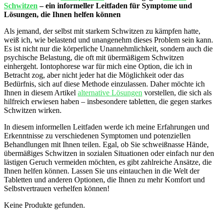
Schwitzen
– ein ⁢informeller Leitfaden‌ für Symptome und
Lösungen, die⁣ Ihnen helfen können
Als jemand, der selbst​ mit starkem Schwitzen zu kämpfen‌ hatte,
weiß ich, wie‌ belastend und unangenehm dieses Problem sein kann. ​
Es ist nicht nur⁢ die körperliche Unannehmlichkeit,​ sondern ‌auch die
psychische Belastung, die ⁢oft mit​ übermäßigem Schwitzen
einhergeht. Iontophorese ​war für mich eine Option, die⁤ ich in
Betracht zog, aber nicht jeder hat die Möglichkeit oder das‍
Bedürfnis, sich⁤ auf diese​ Methode einzulassen. Daher möchte ich
Ihnen in diesem Artikel
alternative Lösungen
⁤vorstellen, die sich ⁣als
hilfreich erwiesen ⁣haben⁢ – ⁢insbesondere tabletten, die⁤ gegen starkes
Schwitzen wirken.
In diesem informellen Leitfaden werde ich meine Erfahrungen und
Erkenntnisse zu‌ verschiedenen Symptomen und potenziellen
Behandlungen mit Ihnen teilen. ⁤Egal, ob ⁣Sie schweißnasse Hände,
übermäßiges Schwitzen in sozialen ⁢Situationen oder ‌einfach ⁢nur den
lästigen ‍Geruch vermeiden möchten, es ​gibt zahlreiche Ansätze, die
Ihnen‍ helfen können. Lassen Sie ​uns eintauchen in die Welt der
Tabletten und anderen ⁣Optionen, die Ihnen zu mehr Komfort und
Selbstvertrauen verhelfen⁣ können!
Keine Produkte gefunden.