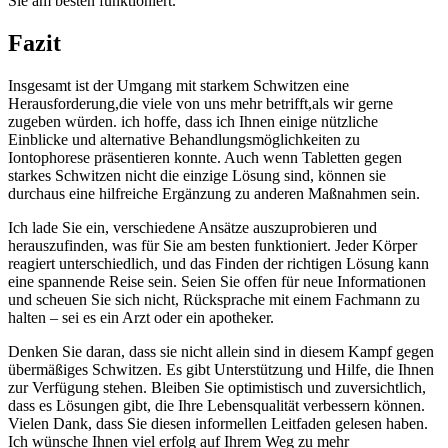
Sie am besten funktioniert. ⁤
Fazit
Insgesamt ist der ‌Umgang ⁢mit starkem Schwitzen eine
⁤Herausforderung,die viele von⁣ uns⁣ mehr betrifft,als⁢ wir ‌gerne​
zugeben würden. ich hoffe, dass⁣ ich⁤ Ihnen einige nützliche
Einblicke und‌ alternative Behandlungsmöglichkeiten zu
Iontophorese präsentieren konnte. Auch wenn Tabletten gegen
starkes Schwitzen nicht die einzige Lösung sind, können ⁣sie
durchaus eine hilfreiche Ergänzung zu anderen Maßnahmen sein.
Ich lade Sie ⁤ein, verschiedene Ansätze auszuprobieren‍ und
herauszufinden, was ⁣für Sie am besten funktioniert. Jeder Körper
reagiert unterschiedlich, ‍und das Finden der richtigen Lösung kann ​
eine spannende ⁣Reise sein. Seien Sie offen für neue Informationen
und scheuen Sie sich nicht,​ Rücksprache mit einem Fachmann zu
halten – sei es ein Arzt oder ein⁢ apotheker.
Denken Sie‍ daran, dass sie ⁢nicht allein sind in diesem Kampf ⁤gegen
übermäßiges Schwitzen. Es gibt Unterstützung und Hilfe, die ⁢Ihnen
⁢zur ⁣Verfügung ⁤stehen. Bleiben⁣ Sie​ optimistisch ⁢und zuversichtlich,
dass es Lösungen gibt, die ‍Ihre⁢ Lebensqualität ‍verbessern können.
Vielen Dank, dass Sie diesen informellen‌ Leitfaden ⁤gelesen ‍haben.
‌Ich wünsche Ihnen viel erfolg auf ​Ihrem Weg ​zu mehr