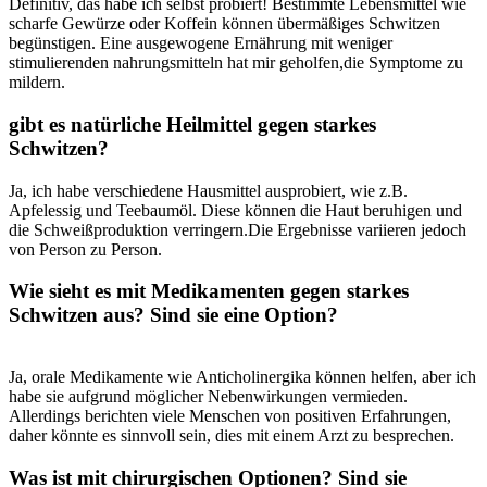
Definitiv, das habe ich selbst probiert! Bestimmte Lebensmittel wie
scharfe Gewürze oder Koffein können ⁣übermäßiges ‌Schwitzen
begünstigen. Eine ausgewogene Ernährung mit⁢ weniger
stimulierenden nahrungsmitteln hat ⁢mir geholfen,die‍ Symptome zu
mildern.
gibt es natürliche ‌Heilmittel⁣ gegen ⁣starkes
Schwitzen?
Ja, ich habe ⁣verschiedene Hausmittel⁤ ausprobiert,⁢ wie‍ z.B.
Apfelessig und ​Teebaumöl. Diese ​können die Haut beruhigen und
die Schweißproduktion verringern.Die⁤ Ergebnisse variieren jedoch
von Person zu Person.
Wie sieht es mit Medikamenten‍ gegen⁣ starkes
Schwitzen aus? Sind sie eine Option?
Ja, orale‍ Medikamente wie Anticholinergika können helfen, aber ⁣ich
⁤habe sie aufgrund⁣ möglicher Nebenwirkungen vermieden.
‍Allerdings ​berichten viele Menschen‌ von ⁢positiven⁤ Erfahrungen,
daher könnte ‌es⁣ sinnvoll sein, dies mit einem Arzt zu besprechen.
Was ist ⁢mit chirurgischen Optionen? Sind sie