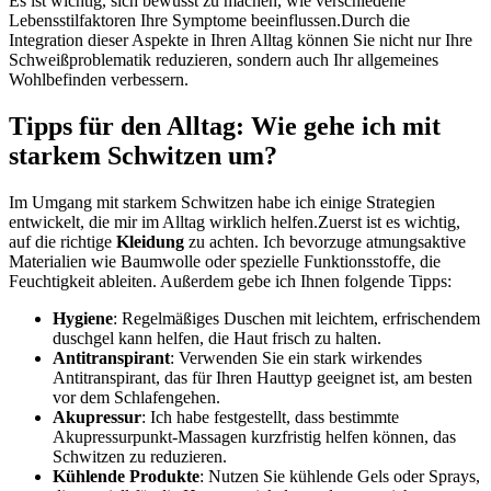
Es​ ist wichtig, sich bewusst ​zu ​machen, wie verschiedene
Lebensstilfaktoren Ihre Symptome beeinflussen.Durch die‌
Integration ⁤dieser ⁢Aspekte in​ Ihren Alltag können Sie nicht nur Ihre​
Schweißproblematik reduzieren, ​sondern auch Ihr ⁤allgemeines
Wohlbefinden verbessern.
Tipps für den Alltag: Wie gehe ich mit
starkem⁣ Schwitzen um?
Im‌ Umgang mit starkem Schwitzen ​habe ‍ich einige Strategien
‌entwickelt, die mir im Alltag wirklich helfen.Zuerst ist es wichtig,
auf die richtige
Kleidung
zu achten. Ich bevorzuge ⁤atmungsaktive⁢
Materialien wie Baumwolle oder spezielle Funktionsstoffe, die
Feuchtigkeit ableiten. Außerdem gebe ⁤ich Ihnen folgende ⁤Tipps:
Hygiene
:‍ Regelmäßiges Duschen mit leichtem, ⁣erfrischendem
duschgel kann‍ helfen, die​ Haut frisch zu halten.
Antitranspirant
: Verwenden Sie‍ ein stark ⁢wirkendes
Antitranspirant, das für‌ Ihren ⁤Hauttyp⁤ geeignet ist, am besten
vor dem Schlafengehen.
Akupressur
: Ich⁢ habe festgestellt, dass ⁢bestimmte
Akupressurpunkt-Massagen kurzfristig helfen können, das
Schwitzen zu reduzieren.
Kühlende Produkte
: Nutzen ‍Sie kühlende​ Gels oder Sprays,