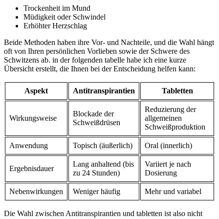
Trockenheit im Mund
Müdigkeit oder Schwindel
Erhöhter Herzschlag
Beide Methoden haben ihre Vor- und Nachteile, und die ⁤Wahl hängt‍
oft von Ihren⁤ persönlichen Vorlieben sowie der ​Schwere des‌
Schwitzens ab. in der folgenden tabelle⁣ habe ich​ eine‌ kurze
Übersicht erstellt,⁢ die⁢ Ihnen bei ⁣der⁤ Entscheidung helfen kann:
Aspekt
Antitranspirantien
Tabletten
Reduzierung der
Blockade ⁢der
Wirkungsweise
‌allgemeinen
Schweißdrüsen
Schweißproduktion
Anwendung
Topisch (äußerlich)
Oral (innerlich)
Lang anhaltend (bis
Variiert je nach
Ergebnisdauer
⁣zu 24‌ Stunden)
Dosierung
Nebenwirkungen
Weniger häufig
Mehr und variabel
Die ⁢Wahl zwischen Antitranspirantien und tabletten ist also ⁣nicht