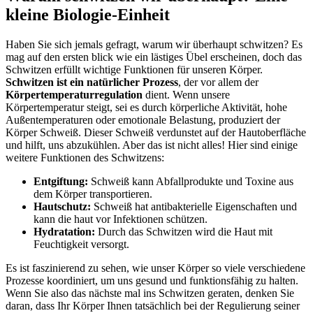
kleine Biologie-Einheit
Haben Sie sich jemals gefragt, warum wir überhaupt ‌schwitzen? Es
‍mag auf ‍den‍ ersten ⁤blick wie ein⁣ lästiges Übel erscheinen, doch das
Schwitzen⁢ erfüllt wichtige⁤ Funktionen ⁤für unseren Körper.
Schwitzen ist‍ ein natürlicher Prozess
, der vor allem ⁢der
Körpertemperaturregulation
dient. Wenn unsere
‍Körpertemperatur steigt, sei ⁣es durch körperliche Aktivität,⁤ hohe
Außentemperaturen ​oder emotionale Belastung, produziert‌ der
⁢Körper Schweiß.​ Dieser Schweiß verdunstet auf ‌der Hautoberfläche
und hilft, uns abzukühlen. ‍Aber das ist nicht alles! Hier sind⁢ einige
weitere Funktionen ⁢des⁢ Schwitzens:
Entgiftung:
Schweiß kann Abfallprodukte und Toxine aus
dem Körper transportieren.
Hautschutz:
Schweiß ⁢hat antibakterielle‍ Eigenschaften und
kann ‌die haut vor ⁤Infektionen schützen.
Hydratation:
Durch das Schwitzen wird die Haut mit
Feuchtigkeit versorgt.
Es ist faszinierend zu⁢ sehen, wie unser Körper so viele verschiedene
Prozesse koordiniert,‍ um⁤ uns ⁢gesund und funktionsfähig zu halten.
Wenn‍ Sie also⁤ das nächste⁣ mal ins Schwitzen ‌geraten, denken Sie
daran, dass ⁣Ihr Körper Ihnen tatsächlich bei der Regulierung seiner‌