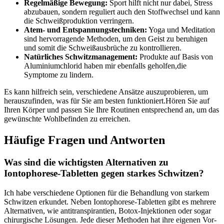
Regelmäßige Bewegung:
Sport hilft nicht nur dabei, Stress
abzubauen, sondern reguliert auch den Stoffwechsel und kann
die Schweißproduktion verringern.
Atem- und Entspannungstechniken:
Yoga⁢ und‌ Meditation
sind hervorragende Methoden, um ‌den⁤ Geist zu beruhigen
und somit die Schweißausbrüche ⁢zu ​kontrollieren.
Natürliches‌ Schwitzmanagement:
Produkte auf Basis von
Aluminiumchlorid haben⁤ mir ebenfalls geholfen,die
Symptome zu lindern.
Es kann​ hilfreich sein, ⁤verschiedene Ansätze auszuprobieren, um
herauszufinden, was für Sie am besten funktioniert.Hören ⁣Sie auf
Ihren Körper und passen Sie ⁤Ihre Routinen entsprechend‍ an, um das
gewünschte Wohlbefinden⁤ zu‍ erreichen.
Häufige Fragen und Antworten
Was sind die wichtigsten Alternativen zu
⁤Iontophorese-Tabletten gegen starkes⁣ Schwitzen?
Ich habe verschiedene ‌Optionen ⁣für die Behandlung​ von starkem
⁤Schwitzen erkundet. Neben ‍Iontophorese-Tabletten‌ gibt es mehrere
Alternativen, wie‍ antitranspirantien, Botox-Injektionen oder sogar
chirurgische ⁣Lösungen. Jede dieser‍ Methoden hat ihre ‍eigenen Vor-⁤