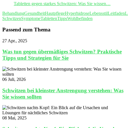
Tabletten gegen starkes Schwitzen: Was Sie wissen…
Behandlung
Gesundheit
Hautpflege
Hyperhidrose
Lebensstil
Leitfaden
L
Schwitzen
Symptome
Tabletten
Tipps
Wohlbefinden
Passend zum Thema
27 Apr., 2025
Was tun gegen übermäßiges Schwitzen? Praktische
Tipps und Strategien für Sie
06 Juli, 2026
Schwitzen bei kleinster Anstrengung verstehen: Was
Sie wissen sollten
08 Mai, 2025