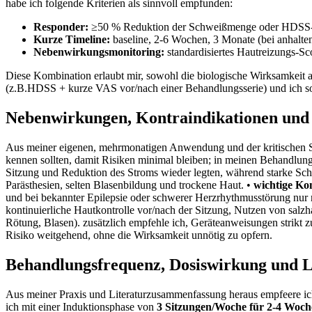
habe ich folgende Kriterien ​als ⁣sinnvoll empfunden:⁣
Responder:
‌≥50 % Reduktion der Schweißmenge oder HDSS‑
Kurze‍ Timeline:
baseline, 2-6 Wochen, 3 Monate (bei anhalte
Nebenwirkungsmonitoring:
standardisiertes Hautreizungs‑S
Diese Kombination erlaubt mir, sowohl die biologische Wirksamkeit⁢ als 
⁣(z.B.HDSS + kurze VAS vor/nach einer Behandlungsserie) und ⁢ich so o
Nebenwirkungen, Kontraindikationen und S
Aus meiner eigenen, mehrmonatigen Anwendung‍ und der kritischen Sicht
⁤kennen sollten, damit⁤ Risiken minimal bleiben; in ‌meinen⁣ Behandlung
Sitzung und Reduktion⁣ des Stroms wieder legten, während starke​ Sc
‌Parästhesien, ‌selten⁤ Blasenbildung ⁢und trockene Haut. •
wichtige Ko
und bei bekannter Epilepsie⁤ oder schwerer ⁣Herzrhythmusstörung ​nur
kontinuierliche Hautkontrolle vor/nach der Sitzung, Nutzen von ⁤salzh
Rötung, Blasen). zusätzlich empfehle ich, Geräteanweisungen strikt zu
Risiko weitgehend, ohne die⁣ Wirksamkeit ‍unnötig ‌zu opfern.
Behandlungsfrequenz, Dosiswirkung und Lan
Aus meiner ​Praxis und Literaturzusammenfassung heraus empfeere ​i
ich mit einer Induktionsphase​ von
3 Sitzungen/Woche für 2-4 Woc