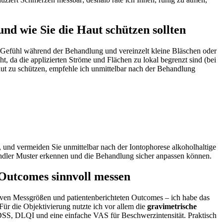
 wie ‌Sie die Haut⁤ schützen​ sollten
s⁤ Gefühl während der Behandlung und vereinzelt kleine Bläschen oder
cht,⁢ da‍ die ‍applizierten Ströme und Flächen zu ‌lokal begrenzt⁢ sind (bei
ut zu⁤ schützen, empfehle ich unmittelbar nach der Behandlung
n, und vermeiden Sie unmittelbar⁤ nach der ​Iontophorese alkoholhaltige
andler Muster erkennen und die Behandlung sicher anpassen ⁢können.
Outcomes sinnvoll‌ messen
tiven Messgrößen⁣ und ⁣patientenberichteten Outcomes – ich habe das
Für ‌die Objektivierung​ nutzte ich vor allem die
gravimetrische
h HDSS, DLQI und⁢ eine einfache VAS für⁣ Beschwerzintensität. Praktisch