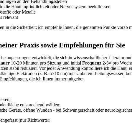
ndungen an den ​Behandlungsstellen
e die Hautempfindlichkeit oder Nervensystem ​beeinflussen
stoffe oder Metalle
 ⁣relevant
uen in die Sicherheit; ich‍ empfehle Ihnen, die genannten Punkte vorab m
iner Praxis ⁢sowie Empfehlungen für Sie
sche anpassungen entwickelt, ⁤die sich in wissenschaftlicher Literatur u
dauer
10-20 Minuten pro Sitzung ‌und ⁤initial
Frequenz
2-3× pro ⁤Woche
witzen stabil reduziert. ​Vor⁢ jeder Anwendung kontrolliere ich die Haut,
ächige Elektroden ⁤(z. B. 5×10 cm) mit sauberem Leitungswasser; bei
e Empfehlungen, die‌ ich Ihnen⁢ immer mitgebe:
ieren;
odenfläche entsprechend wählen;
nische Geräte, offene ⁣Wunden -⁣ bei⁢ Schwangerschaft ​oder neurologisc
engefasst ​(nur Richtwerte):