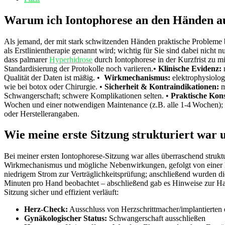
Warum ich‌ Iontophorese an den Händen ‌aus
Als jemand,⁣ der‍ mit stark schwitzenden Händen praktische Probleme b
‌als Erstlinientherapie genannt‌ wird; wichtig für Sie sind dabei nicht
dass​ palmarer
Hyperhidrose
⁣ durch Iontophorese​ in ​der Kurzfrist z
Standardisierung ⁣der Protokolle noch variieren.•
Klinische Evidenz:
⁣
Qualität der Daten ist mäßig. • ⁢
Wirkmechanismus:
elektrophysiolog
wie⁣ bei ⁤botox oder Chirurgie. •
Sicherheit &​ Kontraindikationen:
​
Schwangerschaft; schwere Komplikationen selten. ⁢•
Praktische⁤ Kon
Wochen und einer notwendigen Maintenance (z.B. ⁤alle ​1-4 Wochen); be
oder Herstellerangaben.
Wie meine erste Sitzung strukturiert⁤ war
Bei meiner ersten Iontophorese-Sitzung war alles überraschend strukt
Wirkmechanismus und mögliche Nebenwirkungen, gefolgt von einer
niedrigem Strom zur Verträglichkeitsprüfung; anschließend wurden die
Minuten ⁣pro Hand beobachtet – ‌abschließend gab es Hinweise zur Ha
Sitzung sicher und effizient verläuft:
Herz-Check:
Ausschluss ‌von Herzschrittmacher/implantierten 
Gynäkologischer Status:
Schwangerschaft ausschließen