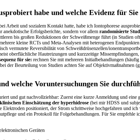
probiert habe und welche Evidenz für ⁤Sie ​r
ei Arbeit und sozialem Kontakt hatte, habe ich Iontophorese ausprobiert
 nur anekdotische Erfolgsberichte, sondern vor allem
randomisierte Stud
u mittleren bis großen Reduktionen ⁤der Schweißmenge führt (in Studien‌
mehrere kleine RCTs ‍und Meta-Analysen ⁤mit heterogenen​ Endpunkten
isch⁢ vermutete Reversibilität ⁣von Schweißdrüsenzellen/ionentransport
meist oberflächliche Hautreizungen und⁢ kurzzeitige Missempfindungen,​
sequenz für sie:
rechnen Sie mit mehreren Initialbehandlungen (häufig 
i der⁤ Beurteilung von‌ Studien achten⁣ Sie auf Objektivmaßnahmen (gra
 und welche Voruntersuchungen Sie durchfüh
uriert und gut ⁣nachvollziehbar: ⁢Zuerst eine kurze Anmeldung ⁢und ein
klinischen Einschätzung der hyperhidrose
(bei mir​ HDSS ⁢und subjek
 Elektroden positioniert,‌ der Strom schrittweise hochgefahren und ich
utpflege und ein Protokoll ⁤für Folgebehandlungen. Für ⁤Sie empfehle 
elektronischen Geräten