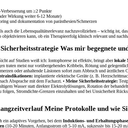
Verbesserung um ≥2 Punkte
nder Wirkung weiter 6-12 Monate)
coring und dokumentation von parästhesien/Schmerzen
auch die Lebensqualitätsrelevanz nachzuvollziehen​ – wichtig ist, dass S
bjektivieren kann, ob ein ⁢Therapieerfolg klinisch relevant und nachhal
icherheitsstrategie Was mir begegnete‌ und
 auf Studien ‍weiß ich: ‍Iontophorese ist effektiv, bringt aber
lokale
en traten meist nur⁣ vorübergehendes ​Kribbeln, Rötung und gelegentlich 
hmerzen oder anhaltende‌ Läsionen sofort zum Abbruch und ärztlichen 
ntraindikationen:
implantierte elektrische Geräte (z. B. Herzschrittmac
 nach Absprache ⁢mit dem Facharzt.⁣ •
Meine Sicherheitsstrategie:
Testp
altigem Wasser statt ⁣direkter Elektrolytlösungen, Rotation der behandel
 folgen, Stromdichte-Grenzen einzuhalten und bei Unsicherheit Rückspra
gzeitverlauf Meine Protokolle und⁣ wie⁤ Sie
ch ein adaptives Vorgehen, bei dem
Induktions- ⁢und Erhaltungsphas
hen
(10-20 Minuten,​ Anfangsstrom oft 5-10 mA, sukzessiv bis ⁤15-20 mA,