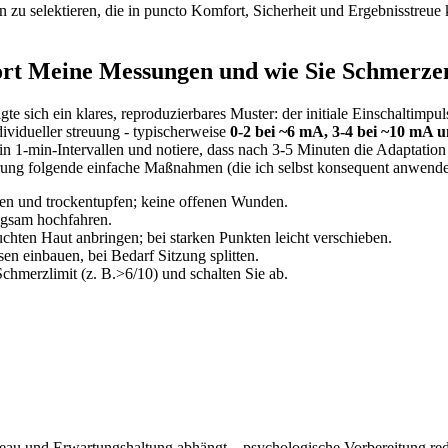
 zu selektieren, ⁤die in ​puncto Komfort, Sicherheit und Ergebnisstreue 
rt Meine Messungen und wie‍ Sie Schmerzen
⁤sich ein klares, reproduzierbares Muster: ‍der ‌initiale Einschaltimpul
dividueller streuung -⁢ typischerweise
0-2 ⁢bei ~6 mA,⁣ 3-4​ bei ~10 ‍mA u
‌ 1‑min‑Intervallen und notiere, ⁤dass nach 3-5 Minuten die Adaptation 
ahrung folgende einfache ​Maßnahmen (die ich selbst ⁢konsequent​ anwende
en und ⁣trockentupfen; keine offenen‍ Wunden.
ngsam hochfahren.
feuchten Haut anbringen; bei starken Punkten⁢ leicht verschieben.
en einbauen, bei‍ Bedarf Sitzung splitten.
Schmerzlimit (z.‍ B.>6/10) und schalten Sie ab.
niveau und Erwartungshaltung⁤ abhängt – psychologische Vorbereitung redu