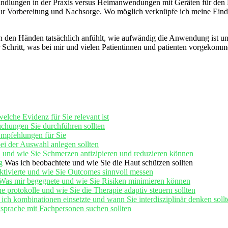
ndlungen‍ in der Praxis versus Heimanwendungen ⁤mit Geräten für den E
r‌ Vorbereitung und Nachsorge. ⁤Wo möglich verknüpfe ich meine⁣ Eindr
n⁤ den Händen tatsächlich anfühlt, ⁣wie aufwändig die‍ Anwendung ist un
t für Schritt, was‌ bei ⁤mir und vielen Patientinnen ⁤und patienten vorgeko
lche Evidenz für Sie relevant ist
uchungen Sie durchführen sollten
Empfehlungen für Sie
bei der Auswahl ​anlegen sollten
und wie Sie Schmerzen antizipieren und​ reduzieren können
g
Was ich beobachtete und wie Sie⁤ die Haut‌ schützen ‌sollten
ktivierte‍ und wie Sie ‌Outcomes​ sinnvoll messen
Was mir begegnete und wie ⁢Sie Risiken⁤ minimieren ‍können
protokolle ⁤und wie⁣ Sie die Therapie adaptiv steuern sollten
⁢kombinationen einsetzte und wann‌ Sie ⁣interdisziplinär​ denken⁣ soll
sprache mit ⁤Fachpersonen ⁣suchen sollten