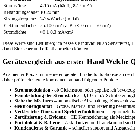
Stromstärke
4-15 mA (häufig 8-12 ⁣mA)
Behandlungsdauer
10-20 min
Sitzungsfrequenz
2-3×/Woche ⁤(Initial)
Elektrodenfläche
25-100 cm² (z. ⁢B.5×10 cm = 50 cm²)
Stromdichte
≈0,1-0,3⁣ mA/cm²
Diese Werte sind Leitlinien; ich passe sie individuell an Sensitivität
damit Sie ‍sicher und ⁤effektiv arbeiten können.
Gerätevergleich aus erster Hand ⁢Welche ‍Qu
Aus meiner Praxis ⁣mit mehreren ⁢geräten ‌für​ die Iontophorese an⁤ den
daher prüfe ich Geräte ‌konsequent anhand folgender ​Punkte:
Strommodulation
-⁤ ob Gleichstrom oder gepulst; ich bevorzuge
Feinabstufung der Stromstärke
-⁢ 0,1-0,5 mA-Schritte ermögli
Sicherheitsfeatures
– automatische Abschaltung, Kurzschluss-‍ 
elektrodenqualität
– Größe, ⁤Material und Fixierung beeinflusse
Verlässliche Timer- und Speicherfunktionen
‌ – reproduzier
Zertifizierung & Evidenz
– ‌CE-Kennzeichnung als Medizinprodu
Portabilität & ‍Batterie
– ⁤Akkulaufzeit und‌ Ladekomfort sind
Kundendienst & Garantie
– schneller support und⁤ Austauschm