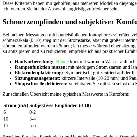
Diese‍ Kriterien haben mir ​geholfen, aus mehreren Modellen diejenigen
ich,‌ werden Sie ‌bei der Auswahl langfristig zufriedener sein.
Schmerzempfinden ⁤und subjektiver ​Komfo
Bei meinen ⁤Messungen mit handelsüblichen Iontophorese-Geräten zeigte 
schmerzskala (0-10) stieg⁣ mit der⁢ Stromstärke, aber mit großer interin
störend ‌empfunden werden ⁣können; ich messe während einer sitzung ‍in
⁣zu antizipieren und‍ zu reduzieren, empfehle ich aus praktischer Erf
Hautvorbereitung:
⁢
Hände
⁣ kurz mit ⁢warmem Wasser anfeucht
Rampenfunktion nutzen:
mit niedrigem Strom starten und la
Elektrodenplatzierung:
⁤ Symmetrisch, ⁤gut zentriert‍ auf der 
Sitzungsmanagement:
‌kürzere Intervalle (10-20 min) und Paus
Stoppschwelle definieren:
vereinbaren Sie mit sich selbst ein 
Zur schnellen Übersicht ​meine typischen Messwerte ‍in Kurzform:
Strom (mA)
Subjektives ⁢Empfinden (0-10)
6
0-2
10
3-4
15
5-6
Beachten Sie,⁣ dass ⁣Sensitivität von⁤ Hautdicke, Feuchtigkeit, Stress