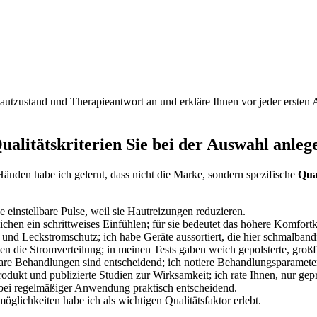
,⁣ Hautzustand und Therapieantwort an und ‌erkläre Ihnen vor jeder erst
alitätskriterien Sie bei ‍der Auswahl‍ anlege
⁣ Händen habe ich gelernt, dass nicht die Marke, sondern spezifische
Qual
 einstellbare Pulse, ⁣weil sie Hautreizungen reduzieren.
chen ​ein schrittweises Einfühlen;​ für⁤ sie bedeutet das höhere ⁢Komfortk
und Leckstromschutz; ich habe Geräte aussortiert, die hier schmalbandi
n‌ die Stromverteilung; in ⁢meinen Tests⁤ gaben ​weich gepolsterte, gro
bare Behandlungen sind entscheidend; ich ⁤notiere Behandlungsparamete
kt und publizierte ​Studien zur Wirksamkeit; ich rate Ihnen,⁢ nur gepr
 bei regelmäßiger Anwendung ⁢praktisch entscheidend.
öglichkeiten habe ich ⁣als wichtigen Qualitätsfaktor erlebt.