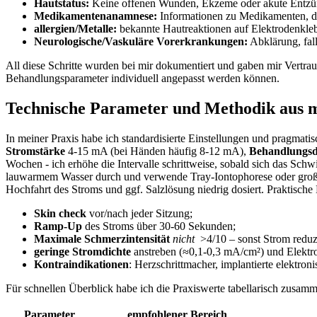
Hautstatus:
Keine offenen Wunden, Ekzeme⁢ oder ‌akute Entzü
Medikamentenanamnese:
Informationen zu Medikamenten, di
allergien/Metalle:
​bekannte Hautreaktionen auf Elektrodenkleb
Neurologische/Vaskuläre Vorerkrankungen:
Abklärung, falls
All ⁤diese Schritte ‍wurden bei mir dokumentiert und gaben‍ mir Vertra
Behandlungsparameter individuell angepasst werden können.
Technische Parameter und Methodik aus me
In ​meiner Praxis ⁣habe ich standardisierte Einstellungen und pragmati
Stromstärke
4-15 ‌mA (bei Händen häufig ⁣8-12 mA),
Behandlungs
Wochen -‍ ich ‌erhöhe die Intervalle schrittweise, sobald⁢ sich das ‌Sch
lauwarmem Wasser durch und verwende ⁤Tray‑Iontophorese oder großfl
⁢Hochfahrt des ⁣Stroms und ggf. Salzlösung ⁣niedrig ​dosiert. Praktisch
Skin ⁢check
vor/nach jeder ‌Sitzung;
Ramp‑Up
des Stroms über 30-60 Sekunden;
Maximale Schmerzintensität
nicht
‍ >4/10 – sonst Strom reduz
geringe Stromdichte
anstreben (≈0,1-0,3 mA/cm²) und Elektr
Kontraindikationen
: Herzschrittmacher, implantierte elektro
Für⁣ schnellen Überblick habe ich ‍die⁤ Praxiswerte tabellarisch zusamm
Parameter
empfohlener Bereich