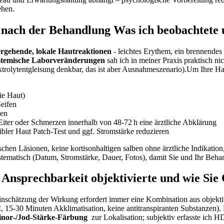
ehen.
ach der Behandlung Was​ ich⁤ beobachtete und
rgehende, lokale Hautreaktionen
-⁢ leichtes Erythem, ​ein brennende
stemische ⁤Laborveränderungen
‌sah ich in‍ meiner ‍Praxis ⁢praktisch ni
ktrolytentgleisung denkbar, das ist aber Ausnahmeszenario).Um Ihre Ha
die Haut)
Seifen
gen
er oder Schmerzen innerhalb von 48-72 h‌ eine ärztliche Abklärung
bler Haut Patch-Test und ‍ggf. Stromstärke reduzieren
ischen​ Läsionen, keine kortisonhaltigen salben ohne ⁢ärztliche Indikatio
tematisch (Datum, Stromstärke, Dauer, Fotos), damit Sie ⁤und Ihr Beh
 Ansprechbarkeit objektivierte und wie Sie 
nschätzung der ‍Wirkung erfordert ⁢immer eine‌ Kombination⁢ aus⁢ objek
 ⁣15-30 Minuten Akklimatisation,⁤ keine antitranspiranten Substanzen).⁣ 
nor‑/Jod‑Stärke‑Färbung
⁤ zur Lokalisation; ‍subjektiv erfasste ‍ic