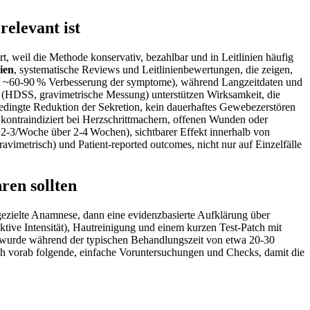
elevant‍ ist
, weil die Methode ⁤konservativ, bezahlbar und in Leitlinien häufig
ien
, systematische‌ Reviews ‍und Leitlinienbewertungen, die zeigen,⁤
 oft ​~60-90 % Verbesserung der symptome),⁢ während Langzeitdaten und
 (HDSS, gravimetrische Messung) unterstützen Wirksamkeit, die
bedingte Reduktion​ der Sekretion, kein dauerhaftes Gewebezerstören
 kontraindiziert bei Herzschrittmachern, offenen Wunden oder‌
2-3/Woche über 2-4 Wochen), sichtbarer Effekt​ innerhalb⁣ von
vimetrisch) ​und Patient-reported outcomes, nicht nur auf Einzelfälle
ren sollten
e gezielte Anamnese, dann eine evidenzbasierte Aufklärung über
tive Intensität), Hautreinigung​ und einem kurzen Test-Patch mit‌
⁢ wurde während der typischen Behandlungszeit von ‍etwa 20-30‌
ich vorab folgende, einfache Voruntersuchungen und Checks, damit die