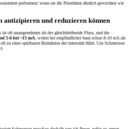
konsistent performen; wenn sie die ⁤Prioritäten ähnlich gewichten wie
 antizipieren ‌und reduzieren können
s ist oft unangenehmer als der ‌gleichbleibende Fluss, und die
nd⁤ 5-6 bei ⁢~15 ⁢mA
, wobei bei ​empfindlicher haut schon 8-10 mA als⁣
oft zu einer ‌spürbaren Reduktion⁣ der intensität führt. Um ⁣Schmerzen
):
ziert Schmerzen messbar; ‌deshalb⁢ rate ich Ihnen, ruhig zu ⁤atmen,