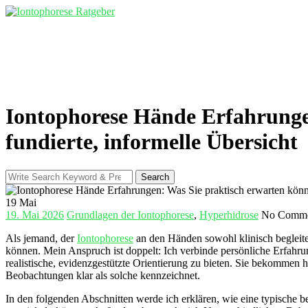
Skip
to
content
Iontophorese Hände Erfahrunge
fundierte, informelle Übersicht
Search
Search
for:
19
Mai
19. Mai 2026
Grundlagen der Iontophorese
,
Hyperhidrose
No Comme
Als jemand, der
Iontophorese
⁢ an den Händen sowohl klinisch ​begleit
⁢können. Mein Anspruch ist doppelt: Ich verbinde ⁢persönliche Erfahru
realistische, evidenzgestützte Orientierung ⁣zu bieten.⁣ Sie bekommen
Beobachtungen klar‌ als solche ‍kennzeichnet.
In den folgenden Abschnitten werde ich erklären, ‌wie eine typische 