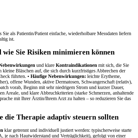
ie⁣ als ​Patientin/Patient einfache, wiederholbare ⁤Messdaten ‍liefern
tig ist.
 wie ‍Sie Risiken minimieren können
⁢ Nebenwirkungen
und klare
Kontraindikationen
mit sich, die Sie
kleine ​Bläschen auf, die sich durch‍ kurzfristiges ⁣Abbrechen der
Check führten. •
Häufige ⁤Nebenwirkungen:
leichte Erytheme,
her), offene Wunden, aktive ⁣Dermatosen, ‌Schwangerschaft (relativ),‌
atch⁣ vorab, Beginn mit sehr niedrigem Strom und kurzer Dauer,
ten Areale, und klare Abbruchkriterien⁣ (starke Schmerzen, anhaltende
che mit‌ Ihrer Ärztin/Ihrem Arzt zu halten⁤ – so reduzieren Sie das
 die Therapie adaptiv steuern sollten
en
klar getrennt und ⁤individuell justiert werden: typischerweise⁢ starte
 je nach Hautwiderstand ‌und Verträglichkeit), gefolgt von ​einer