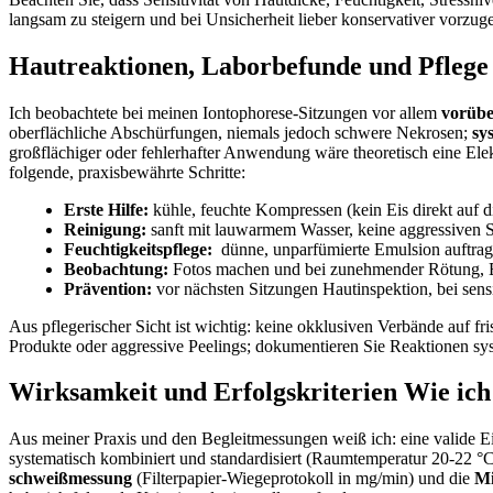
⁤langsam ⁢zu⁢ steigern⁤ und bei Unsicherheit lieber konservativer ‍vorzug
Hautreaktionen, ​Laborbefunde und ​Pflege n
Ich beobachtete bei⁤ meinen Iontophorese-Sitzungen vor allem
vorübe
oberflächliche Abschürfungen, niemals​ jedoch schwere Nekrosen;
sy
großflächiger oder fehlerhafter Anwendung wäre theoretisch eine Ele
folgende,⁢ praxisbewährte Schritte:
Erste Hilfe:
kühle, feuchte Kompressen (kein⁤ Eis direkt ⁣auf ‍
Reinigung:
sanft‌ mit lauwarmem Wasser, keine​ aggressiven ​
Feuchtigkeitspflege:
⁤ dünne, unparfümierte Emulsion auftra
Beobachtung:
Fotos machen und bei zunehmender Rötung, Eit
Prävention:
vor nächsten Sitzungen Hautinspektion, bei sensi
Aus ‍pflegerischer Sicht ist wichtig: keine ‍okklusiven Verbände auf fr
Produkte oder aggressive Peelings; dokumentieren Sie Reaktionen sys
Wirksamkeit und Erfolgskriterien​ Wie ich
Aus meiner ⁤Praxis und den Begleitmessungen weiß ich:⁢ eine valide Ei
systematisch kombiniert‌ und ​standardisiert (Raumtemperatur ‍20-22 °C,
schweißmessung
(Filterpapier-Wiegeprotokoll ⁢in mg/min)⁢ und die
Mi