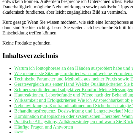
entwickeln können. Außerdem bespreche ich Unterschiedliches:‌ Beha
Dauerhaftigkeit,​ mögliche Nebenwirkungen sowie⁢ praktische Tipps zu
‍akademisch fundiertes,⁤ aber ‌leicht‍ zugängliches Bild⁢ zu vermitteln.
Kurz gesagt: Wenn Sie wissen möchten, wie ⁢sich eine Iontophorese⁤ a
‍dann sind Sie hier ⁣richtig. ‍Lesen Sie weiter -⁤ ich beschreibe Schrit
Entscheidung​ treffen können.
Keine Produkte gefunden.
Inhaltsverzeichnis
Warum ⁤ich Iontophorese an den Händen ausprobiert habe und we
Wie meine erste Sitzung‍ strukturiert war und welche Vorunters
Technische Parameter und Methodik aus​ meiner Praxis ⁤sowie 
Gerätevergleich aus erster Hand Welche Qualitätskriterien ⁢Sie 
Schmerzempfinden und subjektiver⁣ Komfort Meine​ Messungen 
Hautreaktionen,‍ Laborbefunde und Pflege nach der
Behandlun
Wirksamkeit und Erfolgskriterien Wie ⁣ich⁤ Ansprechbarkeit obje
Nebenwirkungen, Kontraindikationen und Sicherheitsstrategie 
Behandlungsfrequenz,‌ Dosiswirkung ​und⁣ Langzeitverlauf Meine 
Kombination mit topischen oder systemischen Therapien Wann ich 
Praktische Alltagstipps, Adhärenzstrategien ‌und wann ⁣Sie Rück
Häufige Fragen und ⁤Antworten
Fazit