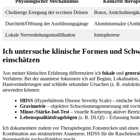
Physiologischer Mechanismus
Konkrete therapi
Cholinerge Erregung der eccrinen Drüsen
Botox, Anticholinergik
Durchtritt/Öffnung der Ausführungsgänge
Aluminiumsalze (Antitr
Lokale Nervenleitungsmodifikation
Iontophorese
Ich untersuche klinische Formen und Schw
einschätzen
Aus meiner klinischen Erfahrung differenziere ich
fokale
und
genera
Verfahren: Bei der anamnese fokussiere ich auf Beginn, Lokalisation
Hautveränderungen und schließe sekundäre Ursachen (z. B. endokrin, 
anwenden können:
HDSS
(Hyperhidrosis Disease Severity Scale) – einfache Sel
Gravimetrie
– objektive Schweissmengenmessung mit vor/nac
Minor-/Stärke-Iod-Test
– visuelle Kartierung aktiver Berei
Lebensqualitätsfragebögen
(z. B. DLQI) – Erfassung funkt
Ich dokumentiere zudem vor Therapiebeginn Fotostrecken und einen ku
Kombination aus strukturierter Anamnese, HDSS für die Rascheinschät
therapieerfolg nachvollziehbar macht.