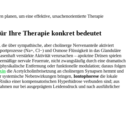
n planen, um eine effektive, ursachenorientierte Therapie
ür Ihre Therapie konkret bedeutet
die über sympathische, aber cholinerge Nervenanteile aktiviert
sportprozesse (Na+, Cl−) und Osmose Flüssigkeit in das Glanduläre
senhaft verstärkte Aktivität verursachen – apokrine Drüsen spielen
übermäßige nervale Feuerrate, nicht zwangsläufig durch eine dramatisch
hysikalische Entfernung oder funktionelle modulation; daraus folgen
xin
die Acetylcholinfreisetzung an cholinergen Synapsen hemmt und
ber systemische Nebenwirkungen bringen,
Iontophorese
die lokale
 Risiko einer kompensatorischen Hyperhidrose verbunden sind; aus
Maßnahmen nur bei ausgeprägtem Leidensdruck und nach ausführlicher