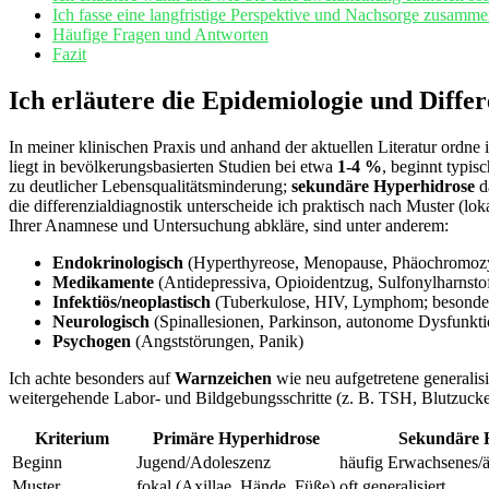
Ich fasse eine langfristige Perspektive und Nachsorge zusamme
Häufige Fragen und Antworten
Fazit
Ich erläutere die Epidemiologie und Diffe
In meiner klinischen Praxis und anhand der aktuellen Literatur ordne 
liegt in bevölkerungsbasierten Studien bei etwa
1-4 %
, beginnt typis
zu deutlicher Lebensqualitätsminderung;
sekundäre Hyperhidrose
d
die differenzialdiagnostik unterscheide ich praktisch nach Muster (lok
Ihrer Anamnese und Untersuchung abkläre, sind unter anderem:
Endokrinologisch
(Hyperthyreose, Menopause, Phäochromoz
Medikamente
(Antidepressiva, Opioidentzug, Sulfonylharnsto
Infektiös/neoplastisch
(Tuberkulose, HIV, Lymphom; besonder
Neurologisch
(Spinallesionen, Parkinson, autonome Dysfunkti
Psychogen
(Angststörungen, Panik)
Ich achte besonders auf
Warnzeichen
wie neu aufgetretene generalis
weitergehende Labor- und Bildgebungsschritte (z. B. TSH, Blutzucker
Kriterium
Primäre Hyperhidrose
Sekundäre 
Beginn
Jugend/Adoleszenz
häufig Erwachsenes/ä
Muster
fokal (Axillae, Hände, Füße)
oft generalisiert