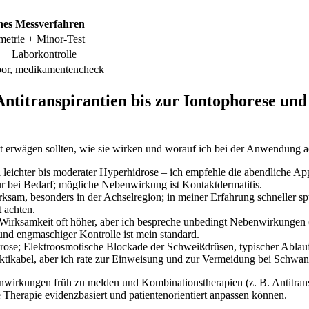
es Messverfahren
etrie + Minor-Test
 Laborkontrolle
or, medikamentencheck
Antitranspirantien bis zur Iontophorese und
st erwägen sollten, wie sie wirken und worauf ich bei der Anwendung a
leichter bis moderater Hyperhidrose – ich empfehle die abendliche App
 nur bei Bedarf; mögliche Nebenwirkung ist Kontaktdermatitis.
ksam, besonders in der Achselregion; in meiner Erfahrung schneller sp
 achten.
Wirksamkeit oft höher, aber ich bespreche unbedingt Nebenwirkungen (
und engmaschiger Kontrolle ist mein standard.
ose; Elektroosmotische Blockade der Schweißdrüsen, typischer Ablauf
tikabel, aber ich rate zur Einweisung und zur Vermeidung bei Schwan
ebenwirkungen früh zu melden und Kombinationstherapien (z. B. Antitra
herapie evidenzbasiert und patientenorientiert anpassen können.