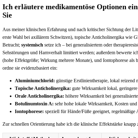
Ich erläutere medikamentöse Optionen eins
Sie
Aus meiner klinischen Erfahrung und nach kritischer Sichtung der Lit
erste Wahl bei axillärem Schwitzen), topische Anticholinergika wie
Betracht;
systemisch
setze ich – bei generalisiertem oder therapieres
Sehstörungen und Harnverhalt limitiert werden; außerdem bewerte ich
(hohe Effektgröße; Wirkung mehrere Monate), und Iontophorese als be
ordne sie evidenzbasiert ein:
Aluminiumchlorid:
günstige Erstlinientherapie, lokal reizend m
Topische Anticholinergika:
gute Wirksamkeit lokal, geringer
Orale Anticholinergika:
höhere Wirksamkeit bei generalisier
Botulinumtoxin A:
sehr hohe lokale Wirksamkeit, Kosten und I
Iontophorese:
speziell für Hände/Füße geeignet, regelmäßig
Zur schnellen Orientierung habe ich die klinische Effektstärke knap