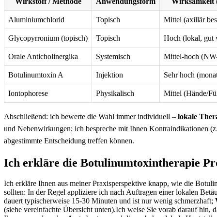
Wirkstoff / Methode
Anwendungsform
Wirksamkeit (
Aluminiumchlorid
Topisch
Mittel (axillär bes
Glycopyrronium (topisch)
Topisch
Hoch (lokal, gut 
Orale Anticholinergika
Systemisch
Mittel-hoch (NW-
Botulinumtoxin A
Injektion
Sehr hoch (monat
Iontophorese
Physikalisch
Mittel (Hände/Fü
Abschließend: ich bewerte die Wahl immer individuell –
lokale Ther
und Nebenwirkungen; ich bespreche mit Ihnen Kontraindikationen (z.
abgestimmte Entscheidung treffen können.
Ich erkläre die Botulinumtoxintherapie P
Ich erkläre Ihnen aus meiner Praxisperspektive knapp, wie die Botu
sollten: In der Regel appliziere ich nach Auftragen einer lokalen Bet
dauert typischerweise 15-30 Minuten und ist nur wenig schmerzhaft;
(siehe vereinfachte Übersicht unten).Ich weise Sie vorab darauf hin