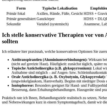
Form
Typische Lokalisation
Empfohlen
Primär fokal
Axillen, Hände, Füße, Gesicht
HDSS + Gravim
Primär generalisiert
Ganzkörper
HDSS + DLQI +
Sekundär
Variabel (systemisch)
Anamnese, Lab
Ich stelle konservative Therapien vor von 
sollten
Ich erläutere hier praxisnah, welche konservativen Optionen Sie zuer
Antitranspirantien (Aluminiumverbindungen):
Wirksam bei 
(nicht auf gereizte Haut). Häufigkeit: zunächst täglich, später
Topische Anticholinergika (z.B. glykopyrronium):
Lokal wir
Aufnahme sind möglich – auf Augen- bzw. Schleimhautkontakt
Orale Anticholinergika (z. B. Oxybutynin, Glykopyrrolat):
(engwinkelglaukom, Harnverhalt). Beginn mit niedriger Dosis 
Iontophorese:
Besonders geeignet für Hand- und Fußhyperhidr
Besserung, dann Erhaltungsbehandlungen. Hausgeräte sind prak
Praktisch rate ich Ihnen, Behandlungsziele realistisch zu setzen, N
und Nebenwirkungen kurz in einem Symptomtagebuch, damit wir die T