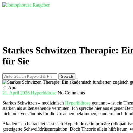
Skip
to
content
Starkes Schwitzen Therapie: Ein
für Sie
Search
Search
for:
21
Apr.
21. April 2026
Hyperhidrose
No Comments
Starkes Schwitzen – medizinisch
Hyperhidrose
genannt – ist ein Them
stärker, als außenstehende vermuten. Ich spreche hier aus eigener Betr
nicht nur Verständnis für die Ursachen bekommen, sondern auch fund
Akademisch betrachtet lässt sich Hyperhidrose in primäre (idiopathi
gesteigerte Schweißdrüsenreaktion. Doch Theorie allein hilft kaum, we