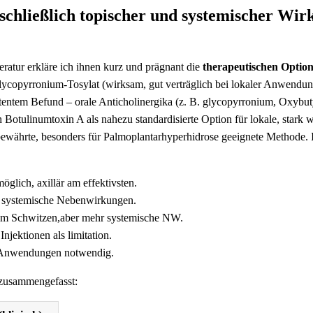
chließlich topischer und systemischer Wir
eratur erkläre ich ihnen kurz und prägnant die
therapeutischen Optio
 Glycopyrronium-Tosylat (wirksam, gut verträglich bei lokaler Anwen
istentem Befund – orale Anticholinergika (z. B. glycopyrronium, Oxybut
 Botulinumtoxin A als nahezu standardisierte Option für lokale, star
währte, besonders für Palmoplantarhyperhidrose geeignete Methode. Ich
öglich, axillär am effektivsten.
e systemische Nebenwirkungen.
tem Schwitzen,aber mehr systemische NW.
njektionen als limitation.
e Anwendungen notwendig.
p zusammengefasst: