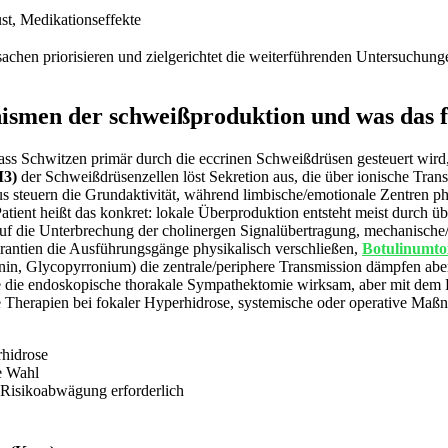
st, Medikationseffekte
chen priorisieren und zielgerichtet die weiterführenden Untersuchunge
nismen der schweißproduktion und was das f
ss Schwitzen primär durch die eccrinen Schweißdrüsen gesteuert wird, 
M3)
der Schweißdrüsenzellen löst Sekretion aus, die über ionische Tran
steuern die Grundaktivität, während limbische/emotionale Zentren pha
Patient heißt das konkret: lokale Überproduktion entsteht meist durch 
uf die Unterbrechung der cholinergen Signalübertragung, mechanische/p
irantien die Ausführungsgänge physikalisch verschließen,
Botulinumto
nin, Glycopyrronium) die zentrale/periphere Transmission dämpfen a
ie die endoskopische thorakale Sympathektomie wirksam, aber mit dem
lokale Therapien bei fokaler Hyperhidrose, systemische oder operative 
rhidrose
te Wahl
, Risikoabwägung erforderlich