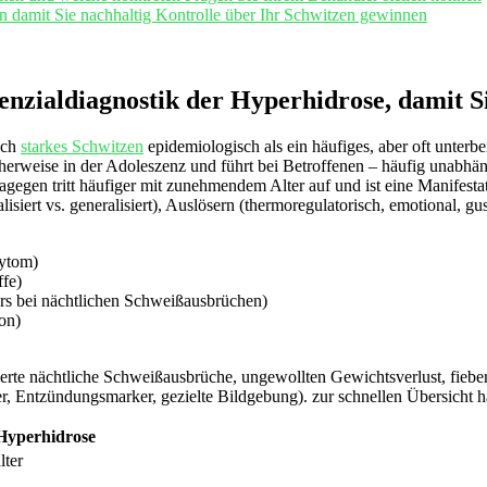
n damit Sie nachhaltig Kontrolle über Ihr Schwitzen gewinnen
renzialdiagnostik der Hyperhidrose, damit 
ich
starkes Schwitzen
epidemiologisch als ein häufiges, aber oft unterbe
cherweise in der Adoleszenz und führt bei Betroffenen – häufig unabh
agegen tritt häufiger mit zunehmendem Alter auf und ist eine Manifest
alisiert vs. generalisiert), Auslösern (thermoregulatorisch, emotional, g
ytom)
ffe)
s bei nächtlichen Schweißausbrüchen)
on)
ierte nächtliche Schweißausbrüche, ungewollten Gewichtsverlust, fiebe
, Entzündungsmarker, gezielte Bildgebung). zur schnellen Übersicht h
Hyperhidrose
lter