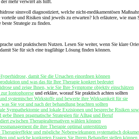
r mehr verwirrt als hilft.
erhidrose sinnvoll diagnostiziert, welche nicht-medikamentösen Maßna
e vorteile und Risiken sind jeweils zu erwarten? Ich erläutere, wie ma
 beste Strategie zu finden.
prache und praktischem Nutzen. Lesen Sie weiter, wenn Sie klare Orienti
damit Sie für sich eine tragfähige Lösung finden können.
r Hyperhidrose, damit Sie die Ursachen einordnen können
oduktion und was das für Ihre Therapie konkret bedeutet
drose und zeige Ihnen, wie Sie Ihre Symptome objektiv einschätzen
s zur
Iontophorese
und erkläre, worauf Sie praktisch achten sollten
und systemischer Wirkstoffe und bewerte ihre Wirksamkeit für sie
d was Sie vor und nach der behandlung beachten sollten
kale Sympathektomie und lokale Exzisionen und bespreche Risiken sowi
 gebe Ihnen pragmatische Strategien für Alltag und Beruf
ndiert zwischen Therapiealternativen wählen können
ressmanagement die ihre Therapie optimal unterstützen
 Sie Therapieeffekte und mögliche Nebenwirkungen systematisch dokume
llten und welche konkreten Fragen Sie Ihrem Behandler stellen können