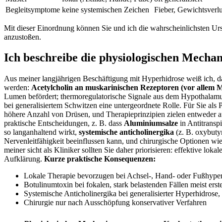
Begleitsymptome
keine systemischen Zeichen
Fieber, Gewichtsverlu
Mit dieser Einordnung können Sie und ich die wahrscheinlichsten Ursa
anzustoßen.
Ich beschreibe die physiologischen Mecha
Aus meiner langjährigen Beschäftigung mit Hyperhidrose weiß ich, da
werden:
Acetylcholin an muskarinischen Rezeptoren (vor allem 
Lumen befördert; thermoregulatorische Signale aus dem Hypothalamus 
bei generalisiertem Schwitzen eine untergeordnete Rolle. Für Sie als 
höhere Anzahl von Drüsen, und Therapieprinzipien zielen entweder a
praktische Entscheidungen, z. B. dass
Aluminiumsalze
in Antitransp
so langanhaltend wirkt,
systemische anticholinergika
(z. B. oxybuty
Nervenleitfähigkeit beeinflussen kann, und chirurgische Optionen w
meiner sicht als Kliniker sollten Sie daher priorisieren: effektive 
Aufklärung.
Kurze praktische Konsequenzen:
Lokale Therapie bevorzugen bei Achsel-, Hand- oder Fußhype
Botulinumtoxin bei fokalen, stark belastenden Fällen meist ers
Systemische Anticholinergika bei generalisierter Hyperhidrose
Chirurgie nur nach Ausschöpfung konservativer Verfahren