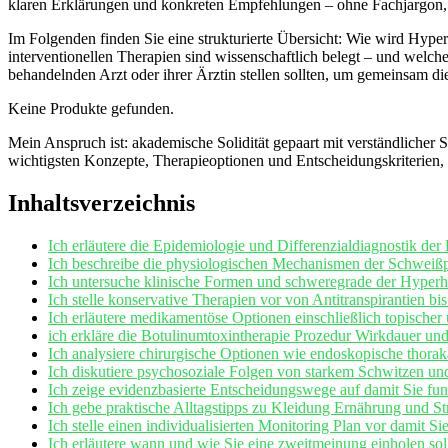
klaren Erklärungen und konkreten Empfehlungen – ohne Fachjargon, de
Im Folgenden finden Sie eine strukturierte Übersicht: Wie wird Hyp
interventionellen Therapien sind wissenschaftlich belegt – und welch
behandelnden Arzt oder ihrer Ärztin stellen sollten, um gemeinsam die
Keine Produkte gefunden.
Mein Anspruch ist: akademische Solidität gepaart mit verständlicher S
wichtigsten Konzepte, Therapieoptionen und Entscheidungskriterien, 
Inhaltsverzeichnis
Ich erläutere die Epidemiologie und Differenzialdiagnostik de
Ich beschreibe die physiologischen Mechanismen der Schweißpr
Ich untersuche klinische Formen und schweregrade der Hyperhi
Ich stelle konservative Therapien vor von Antitranspirantien bi
Ich erläutere medikamentöse Optionen einschließlich topischer 
ich erkläre die Botulinumtoxintherapie Prozedur Wirkdauer un
Ich analysiere chirurgische Optionen wie endoskopische thora
Ich diskutiere psychosoziale Folgen von starkem Schwitzen und
Ich zeige evidenzbasierte Entscheidungswege auf damit Sie fu
Ich gebe praktische Alltagstipps zu Kleidung Ernährung und St
Ich stelle einen individualisierten Monitoring Plan vor damit
Ich erläutere wann und wie Sie eine zweitmeinung einholen so