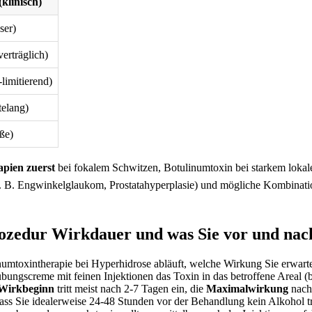
klinisch)
ser)
verträglich)
limitierend)
elang)
ße)
apien zuerst
bei fokalem Schwitzen, Botulinumtoxin bei starkem loka
 B. Engwinkelglaukom, Prostatahyperplasie) und mögliche Kombinationst
rozedur Wirkdauer und was Sie vor und nac
linumtoxintherapie bei Hyperhidrose abläuft, welche Wirkung Sie erwa
äubungscreme mit feinen Injektionen das Toxin in das betroffene Areal (
Wirkbeginn
tritt meist nach 2-7 Tagen ein, die
Maximalwirkung
nach
, dass Sie idealerweise 24-48 Stunden vor der Behandlung kein Alkoho