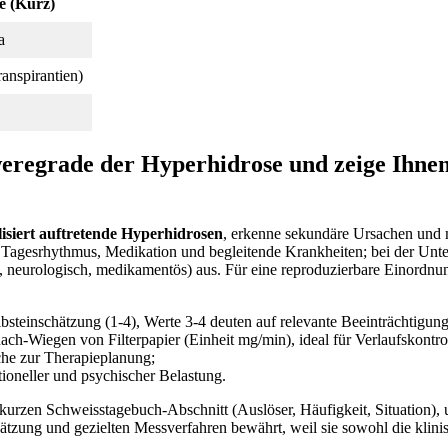
e (Kurz)
a
anspirantien)
eregrade der Hyperhidrose und zeige Ihnen
lisiert auftretende Hyperhidrosen
, erkenne sekundäre Ursachen und m
, Tagesrhythmus, Medikation und begleitende Krankheiten; bei der Unt
neurologisch, medikamentös) aus. Für eine reproduzierbare Einordnung 
bsteinschätzung (1-4), Werte 3-4 deuten auf relevante Beeinträchtigung
h-Wiegen von Filterpapier (Einheit mg/min), ideal für Verlaufskontrol
che zur Therapieplanung;
ioneller und psychischer Belastung.
rzen Schweisstagebuch‑Abschnitt (Auslöser, Häufigkeit, Situation), um 
zung und gezielten Messverfahren bewährt, weil sie sowohl die klinisc