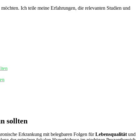
n möchten. Ich teile meine Erfahrungen, die ⁣relevanten Studien und
lten
nen
n sollten
chronische ⁣Erkrankung mit⁣ belegbaren Folgen für
Lebensqualität
und​
lenz‌ der primären fokalen Hyperhidrose im niedrigen Prozentbereich,