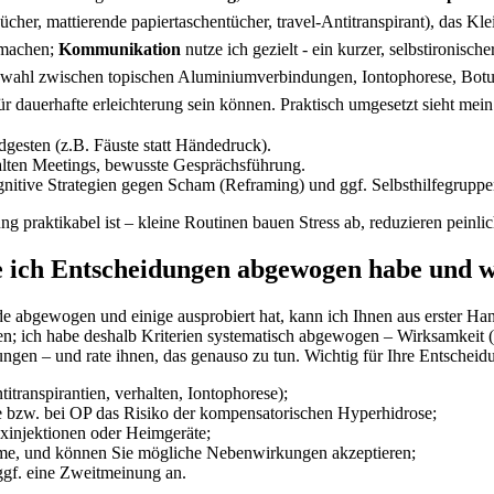
ücher, mattierende papiertaschentücher, travel-Antitranspirant), das K
 machen;
Kommunikation
nutze ich gezielt ⁤- ein kurzer, selbstironisc
uswahl⁣ zwischen topischen ‍Aluminiumverbindungen, Iontophorese, Botu
 dauerhafte ⁣erleichterung sein können. Praktisch umgesetzt sieht mein ⁤
dgesten ⁤(z.B. Fäuste statt ​Händedruck).
kalten Meetings, bewusste Gesprächsführung.
nitive Strategien gegen Scham (Reframing) und⁢ ggf. Selbsthilfegruppe
praktikabel ist – kleine Routinen ‍bauen Stress ab,​ reduzieren peinlic
ch‍ Entscheidungen abgewogen‌ habe und​ wie
 abgewogen und einige ‌ausprobiert hat, ‌kann⁤ ich Ihnen‍ aus‍ erster H
; ‌ich habe deshalb Kriterien systematisch abgewogen – Wirksamkeit (ev
ngen – und rate ihnen, das genauso zu tun. Wichtig für Ihre Entscheidu
itranspirantien, verhalten, Iontophorese);
e bzw. bei OP das Risiko der⁢ kompensatorischen Hyperhidrose;
injektionen oder Heimgeräte;
me, und können Sie mögliche Nebenwirkungen akzeptieren;
ggf. eine ⁢Zweitmeinung an.