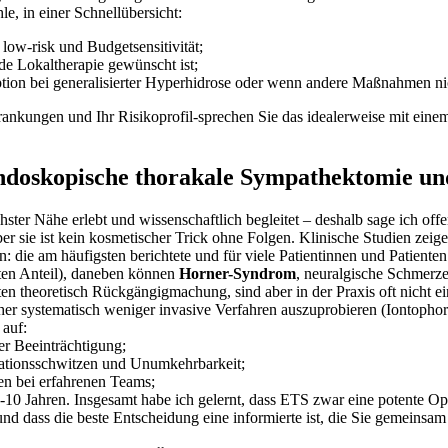
le, in einer Schnellübersicht:
low-risk ​und‍ Budgetsensitivität;
de Lokaltherapie gewünscht ist;
Option bei ‍generalisierter Hyperhidrose oder wenn andere Maßnahmen ni
rankungen und Ihr Risikoprofil-sprechen Sie das ⁢idealerweise mit eine
ndoskopische thorakale Sympathektomie und 
ster Nähe erlebt und wissenschaftlich begleitet – deshalb ‌sage ich off
sie ist ⁣kein kosmetischer Trick ohne Folgen. Klinische⁤ Studien ‌zeige
: die am ⁢häufigsten berichtete und für viele Patientinnen und Patienten
ten ⁣Anteil), daneben können
Horner-Syndrom
, neuralgische Schmerz
en theoretisch Rückgängigmachung, sind aber in der ⁢Praxis oft nicht​ ei
r systematisch weniger invasive Verfahren auszuprobieren (Iontophore
 auf:
er Beeinträchtigung;
ationsschwitzen und Unumkehrbarkeit;
en bei erfahrenen Teams;
10‍ Jahren. Insgesamt habe ich gelernt, dass ETS ‍zwar‍ eine potente Op
 dass die⁣ beste Entscheidung eine informierte⁢ ist, die Sie gemeinsam