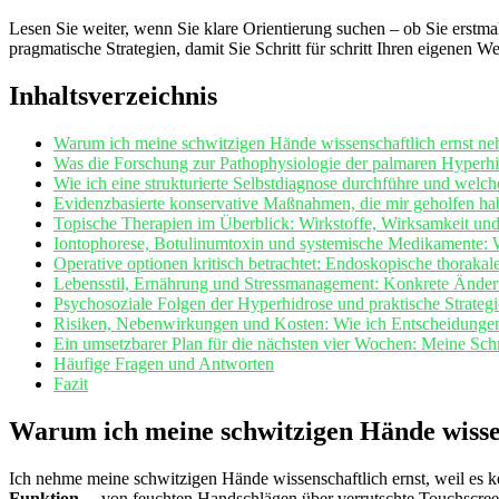
Lesen Sie weiter, wenn Sie klare Orientierung suchen – ⁣ob‌ Sie erstma
pragmatische Strategien,⁤ damit Sie Schritt für schritt Ihren eigenen
Inhaltsverzeichnis
Warum ich meine schwitzigen Hände wissenschaftlich ernst nehm
Was ‌die Forschung zur Pathophysiologie der palmaren Hyperhi
Wie ich⁣ eine strukturierte Selbstdiagnose durchführe und welch
Evidenzbasierte konservative Maßnahmen, ⁣die mir geholfen ha
Topische Therapien im Überblick: Wirkstoffe, Wirksamkeit und
Iontophorese, Botulinumtoxin und systemische Medikamente: ⁣W
Operative optionen kritisch betrachtet: Endoskopische ​thoraka
Lebensstil, Ernährung und Stressmanagement: Konkrete ‌Änder
Psychosoziale Folgen der Hyperhidrose und ⁤praktische Strategie
Risiken, Nebenwirkungen ⁣und Kosten: Wie⁣ ich Entscheidungen 
Ein ​umsetzbarer Plan für die ⁢nächsten vier​ Wochen: Meine Schr
Häufige Fragen und Antworten
Fazit
Warum ich‌ meine schwitzigen ⁢Hände wisse
Ich nehme meine schwitzigen Hände wissenschaftlich ernst, weil‍ es ke
Funktion
⁢ – von feuchten Handschlägen über verrutschte Touchscreen