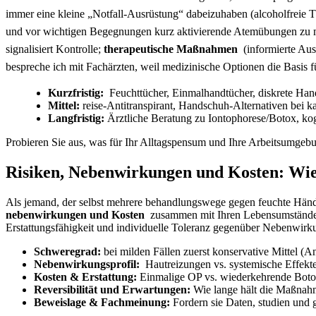
‌immer eine kleine „Notfall-Ausrüstung“ dabeizuhaben (alcoholfreie T
und vor wichtigen ‍Begegnungen kurz ⁣aktivierende Atemübungen zu
signalisiert Kontrolle;
therapeutische Maßnahmen
​ (informierte A
bespreche ich mit Fachärzten, weil medizinische Optionen die Basis für
Kurzfristig:
​ Feuchttücher, Einmalhandtücher, ⁢diskrete⁣ Han
Mittel:
reise-Antitranspirant, Handschuh-Alternativen bei 
Langfristig:
Ärztliche Beratung zu Iontophorese/Botox, kog
Probieren Sie aus, was für Ihr Alltagspensum und Ihre Arbeitsumgebung 
Risiken, Nebenwirkungen und‌ Kosten: Wie i
Als jemand, der selbst mehrere behandlungswege​ gegen ‍feuchte Hände
nebenwirkungen ​und Kosten
‍ zusammen mit Ihren ​Lebensumständen
⁢Erstattungsfähigkeit und individuelle Toleranz gegenüber Nebenwirku
Schweregrad:
bei milden Fällen zuerst konservative Mittel (Ant
Nebenwirkungsprofil:
‌ Hautreizungen vs. systemische Effekt
Kosten & Erstattung:
Einmalige OP vs. wiederkehrende Botox
Reversibilität und Erwartungen:
Wie lange hält die Maßnah
Beweislage & ​Fachmeinung:
Fordern sie Daten, ‌studien und 