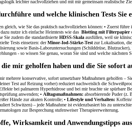
slogik leichter nachvollziehen und mit mir ​gemeinsam realistische‌ Zie
 durchführe und welche klinischen Tests Sie
ihnen‍ gleich, wie Sie das praktisch nachvollziehen‍ können: ⁤• Zuerst führe
l dazu nutze ich einfache Heimtests wie das ​
Blotting mit Filterpapier
o
se Sie zudem die standardisierte
HDSS‑Skala
ausfüllen, weil sie klinis
ielte Tests einsetzen: der
Minor‑Iod-Stärke-Test
zur Lokalisation, die
isierung ‍sowie ​Basis‑Laboruntersuchungen (Schilddrüse, Blutzucker),
ngen ‌- so ‌wissen Sie​ genau, woran Sie sind und welche nächsten Sch
ie mir geholfen ​haben und die Sie sofort 
 ​mir mehrere konservative, sofort umsetzbare Maßnahmen ⁣geholfen – ⁣S
einer Test auf Reizung vorher) reduziert⁣ nachweislich die Schweißprod
ffekte‍ bei palmarem Hyperhidrose ​und​ bei mir⁢ brachte‌ sie spürbare 
tätsprüfung anwenden; •
Alltagsmaßnahmen:
absorbierende Puder (z. 
heißer Hände​ zur akuten Kontrolle; •
Lifestyle ‍und Verhalten:
⁣Koffein
uliert Schwitzen) – ⁣jede Maßnahme​ ist evidenzbasiert bis zu untersch
ermatologen zur Besprechung stufenweiser Therapieerweiterung.
offe, Wirksamkeit und Anwendungstipps aus