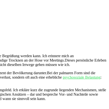
che Begrüßung werden kann. Ich ‍erinnere mich an
ndige ‍Trocknen an‌ der Hose vor Meetings.Dieses⁣ persönliche Erleben
nicht dieselben Irrwege ‍gehen müssen wie ich.
zent ⁢der ⁤Bevölkerung darunter.Bei​ der palmaren Form​ sind die
tverlust, sondern oft auch eine erhebliche
psychosoziale Belastung
:
ngsfeld. Ich erkläre kurz die zugrunde liegenden ‍Mechanismen, stelle
gischen Ansätzen – dar und bespreche Vor-⁤ und Nachteile sowie
‌wann​ sie sinnvoll sein kann.