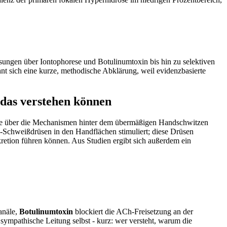
sungen über Iontophorese und Botulinumtoxin bis hin zu selektiven
nt sich⁤ eine kurze, methodische Abklärung, ⁤weil evidenzbasierte
as​ verstehen‍ können
te ⁤über die Mechanismen⁢ hinter dem⁢ übermäßigen Hand­schwitzen
rin-Schweißdrüsen in den Handflächen stimuliert; diese Drüsen
kretion führen können. Aus Studien‍ ergibt sich außerdem ein
anäle,
Botulinumtoxin
blockiert die ACh-Freisetzung an der
sympathische Leitung selbst ‍- ⁤kurz: wer versteht, warum die