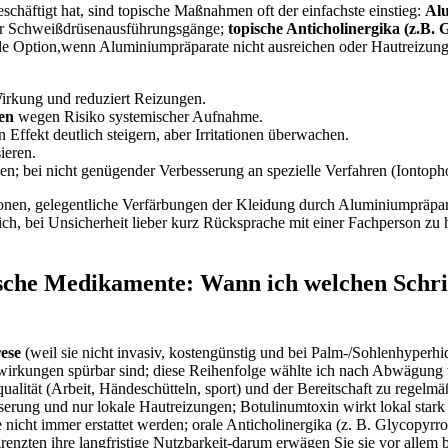
chäftigt⁤ hat, sind topische Maßnahmen ‍oft der einfachste einstieg:
Alu
s‍ der Schweißdrüsenausführungsgänge;
topische Anticholinergika (z.B
le Option,wenn Aluminiumpräparate nicht ausreichen oder Hautreizungen
​ Wirkung und reduziert ‍Reizungen.
en
wegen Risiko systemischer Aufnahme.
 ​Effekt deutlich steigern,‌ aber Irritationen überwachen.
ieren.
; bei nicht genügender Verbesserung an spezielle ⁣Verfahren (Iontoph
onen,‌ gelegentliche Verfärbungen der Kleidung durch⁣ Aluminiumpräpara
ch, bei Unsicherheit ⁣lieber kurz Rücksprache mit einer ‍Fachperson ⁤zu
che Medikamente: Wann ich welchen‍ Schrit
ese
(weil sie nicht⁢ invasiv, kostengünstig und bei⁤ Palm-/Sohlenhyperhidr
nwirkungen spürbar sind; diese Reihenfolge wählte ich nach Abwägung v
lität (Arbeit, Händeschütteln, sport) und der Bereitschaft⁢ zu regelmäß
erung und nur‌ lokale Hautreizungen; ‌Botulinumtoxin ⁣wirkt lokal star
cht immer erstattet werden; orale Anticholinergika (z. B.⁣ Glycopyrrola
nzten ihre langfristige Nutzbarkeit-darum erwägen Sie sie vor allem⁢ 