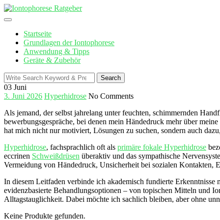
Skip
to
content
Startseite
Grundlagen der Iontophorese
Anwendung & Tipps
Geräte & Zubehör
Search
Search
for:
03
Juni
3. Juni 2026
Hyperhidrose
No Comments
Als jemand, der‍ selbst jahrelang unter feuchten, schimmernden Handfl
bewerbungsgespräche, bei ⁢denen‌ mein Händedruck mehr über meine Nerv
hat mich nicht nur motiviert, Lösungen zu suchen, sondern auch dazu, 
Hyperhidrose
, fachsprachlich oft als
primäre fokale Hyperhidrose
beze
eccrinen
Schweißdrüsen
⁤ überaktiv und ‌das sympathische Nervensyste
Vermeidung von Händedruck, Unsicherheit bei sozialen Kontakten, E
In diesem ​Leitfaden verbinde ⁣ich⁢ akademisch fundierte Erkenntniss
evidenzbasierte ‌Behandlungsoptionen – von topischen Mitteln und I
Alltagstauglichkeit. Dabei möchte ich sachlich bleiben, aber ohne unn
Keine Produkte gefunden.