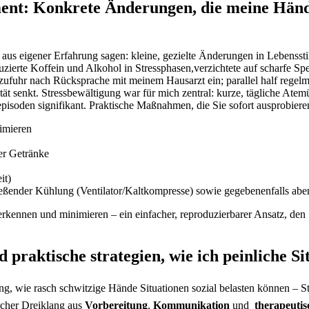
nt: Konkrete Änderungen, ⁢die meine Hände
ch ⁣aus eigener Erfahrung sagen:‍ kleine, gezielte Änderungen in Leben
duzierte Koffein und ⁢Alkohol‌ in Stressphasen,verzichtete auf scharfe S
zufuhr nach Rücksprache ‍mit meinem Hausarzt ein; ​parallel half rege
tät senkt. Stressbewältigung war für mich zentral:⁢ kurze, tägliche At
isoden signifikant. Praktische Maßnahmen, die Sie sofort ausprobieren
nimieren
ger Getränke
it)
eßender‍ Kühlung (Ventilator/Kaltkompresse) sowie gegebenenfalls aben
erkennen und minimieren – ⁤ein einfacher, reproduzierbarer Ansatz, den
praktische strategien, wie ich peinliche S
ng, wie rasch schwitzige⁢ Hände Situationen sozial​ belasten können – ⁣S
cher Dreiklang aus⁢
Vorbereitung
,
Kommunikation
und ​
therapeut