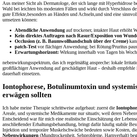
Aus meiner Sicht als Dermatologe, der sich⁢ lange mit Hyperhidrose bes
​Wahl bei​ leichten bis moderaten‍ Fällen ⁣und wirkt durch ‍Verschlus
gute Effekte,besonders ⁢an ​Händen und Achseln,und sind eine sinnvol
umsetzen können:‌
Abendliche Anwendung
auf‌ trockener, intakter ⁤Haut⁤ erhöht
Kein direktes Auftragen nach Rasur/Exposition von Wund
Occlusion (z. B. Baumwollhandschuh über der Creme)
kann
patch-Test
‌vor ⁤flächiger⁢ Anwendung; bei Rötung/Pruritus paus
Erwartungshorizont:
Wirkung innerhalb von Tagen bis Wochen
nebenwirkungsspektrum, das ich regelmäßig anspreche: ‍lokale Irritati
‍großflächiger Anwendung auf geschädigter Haut⁤ – ⁢deshalb‍ empfehle i
⁣dauerhaft einsetzen.
Iontophorese, Botulinumtoxin und systemis
erwägen sollten
Ich habe meine Therapie schrittweise⁣ aufgebaut: ​zuerst die
Iontophor
Areale, und systemische ⁤Medikamente nur situativ, weil‌ deren Nebe
Entscheidend war für mich eine realistische Einschätzung der Lebensqua
anschließender Erhaltungsbehandlung, bringt dafür häufig stabile Bess
Injektion und temporäre Muskelschwäche bedeuten sowie‌ Kosten, die ni
Nebenwirkungen
(Mundtrockenheit, Sehprobleme, Harnverhalt) begre