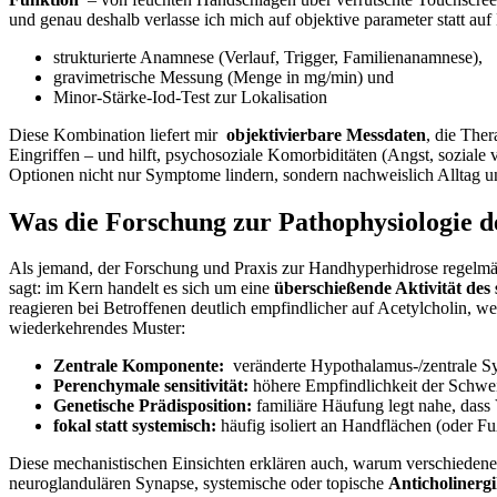
und genau deshalb verlasse ich mich ‌auf objektive parameter statt auf
strukturierte Anamnese (Verlauf, Trigger, Familienanamnese),
gravimetrische Messung (Menge in‌ mg/min)⁢ und
Minor-Stärke-Iod-Test zur Lokalisation
Diese Kombination liefert mir ‌
objektivierbare Messdaten
, die The
Eingriffen – und hilft, psychosoziale Komorbiditäten (Angst, soziale v
Optionen nicht nur Symptome lindern, sondern nachweislich⁢ Alltag u
Was die Forschung zur Pathophysiologie de
Als jemand, der Forschung‍ und Praxis zur Handhyperhidrose regelmäß
sagt: im Kern handelt es sich um eine
überschie­ßende Aktivität de
reagieren bei Betroffenen deutlich empfindlicher auf Acetylcholin, ‌w
wiederkehrendes Muster:
Zentrale Komponente:
⁤ veränderte Hypothalamus-/zentrale⁤ Sy
Perenchymale sensitivität:
höhere Empfindlichkeit der‌ Schwei
Genetische Prädisposition:
familiäre Häufung legt nahe, dass ‍
fokal statt systemisch:
⁢häufig isoliert an Handflächen (oder ‌
Diese mechanistischen Einsichten erklären auch, warum verschieden
neuroglandulären Synapse, systemische⁢ oder topische
Anticholinerg