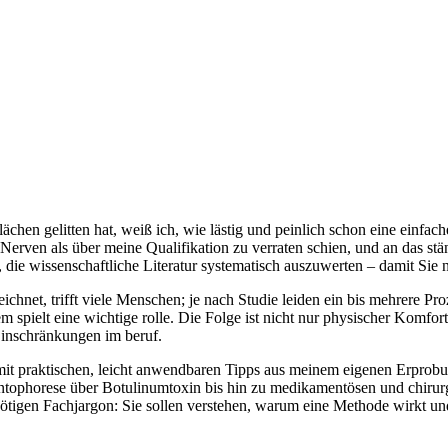
ächen gelitten hat, weiß ich, wie lästig und peinlich schon eine einfa
en als über ‌meine ‌Qualifikation zu verraten‍ schien, ⁤und ‍an das stä
die wissenschaftliche Literatur systematisch auszuwerten – damit Sie ‍
ichnet, trifft viele Menschen; ⁢je nach Studie leiden ein bis mehrere Pro
m spielt eine wichtige rolle. Die Folge ist nicht‍ nur physischer Komfor
inschränkungen im beruf.
e mit praktischen, leicht anwendbaren Tipps aus meinem eigenen Erprobu
ontophorese über Botulinumtoxin bis hin zu medikamentösen und chirur
ötigen Fachjargon: Sie‍ sollen verstehen, warum eine Methode wirkt und 