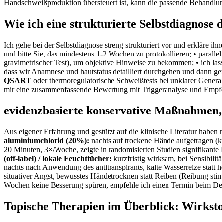
Handschweißproduktion ‌übersteuert ist, kann die ‌passende Behandlung
Wie ich ⁣eine‍ strukturierte Selbstdiagnose
Ich gehe ‌bei⁣ der ⁢Selbstdiagnose streng ‍strukturiert vor ⁤und erkläre ​
‌und bitte Sie, das mindestens 1-2 Wochen zu ⁤protokollieren; • paralle
gravimetrischer Test), um objektive Hinweise zu bekommen; • ich las
dass wir Anamnese und hautstatus ​detailliert durchgehen und dann gez
QSART
oder thermoregulatorische Schweißtests bei unklarer General
mir eine zusammenfassende Bewertung mit Triggeranalyse und Empfehlu
evidenzbasierte konservative Maßnahmen, d
Aus eigener Erfahrung und gestützt auf⁢ die klinische Literatur haben
aluminiumchlorid (20%):
nachts auf trockene ⁢Hände aufgetragen (kl
20 Minuten, 3×/Woche, zeigte ‍in randomisierten Studien signifikante E
(off‑label)‍ / lokale Feuchttücher:
kurzfristig wirksam, bei Sensibili
nachts nach Anwendung des ​antitranspirants, kalte⁣ Wasserreize statt 
situativer Angst, bewusstes Händetrocknen statt ⁤Reiben (Reibung stim
Wochen keine Besserung spüren, ​empfehle ich einen Termin‍ beim⁤ D
Topische​ Therapien im Überblick: Wirkst