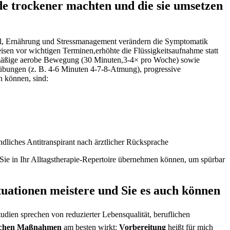
 trockener ⁢machten und die sie umsetzen
sstil,⁤ Ernährung und Stressmanagement verändern die Symptomatik
peisen vor wichtigen Terminen,erhöhte ⁢die Flüssigkeitsaufnahme statt
lmäßige aerobe Bewegung ⁤(30‌ Minuten,3-4× pro Woche)⁤ sowie
emübungen (z. B. 4-6 Minuten 4‑7‑8-Atmung), progressive
 können, sind:⁣
dliches Antitranspirant nach ärztlicher Rücksprache
 Sie in Ihr Alltagstherapie‑Repertoire übernehmen‌ können, um spürbar
ituationen meistere und Sie es auch können
tudien sprechen‌ von reduzierter Lebensqualität, beruflichen
ischen Maßnahmen
am ⁢besten ⁤wirkt:
Vorbereitung
heißt für mich