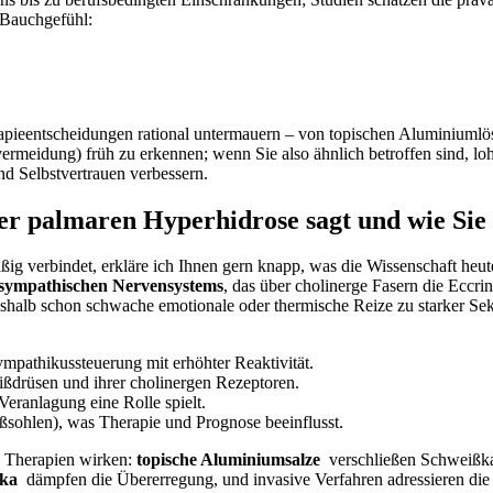
 ⁤Bauchgefühl:
rapieentscheidungen rational‍ untermauern – von topischen Aluminiumlö
ermeidung) früh⁤ zu⁣ erkennen; wenn Sie also ähnlich betroffen sind, loh
nd Selbstvertrauen verbessern.
r palmaren Hyperhidrose‍ sagt und wie Sie d
ig verbindet, erkläre ich Ihnen gern knapp, was die Wissenschaft ⁤heu
s sympathischen​ Nervensystems
,⁢ das⁣ über cholinerge Fasern die​ Ecc
eshalb schon schwache emotionale ​oder thermische Reize ⁣zu starker​ Se
mpathikus­steuerung mit erhöhter ⁤Reaktivität.
ßdrüsen und ⁣ihrer cholinergen Rezeptoren.
Veranlagung eine Rolle spielt.
Fußsohlen), was Therapie und Prognose beeinflusst.
e Therapien wirken:
topische Aluminiumsalze
⁤ verschließen ⁢Schweißk
ika
​ dämpfen die‍ Übererregung, und invasive ⁣Verfahren adressieren die 