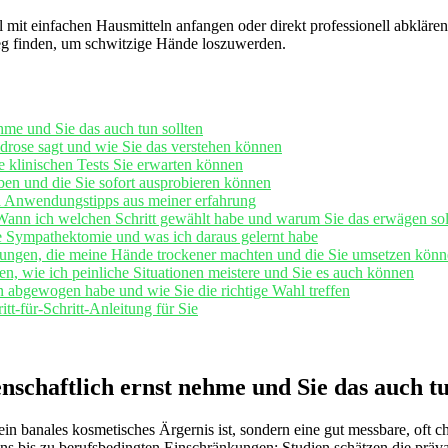
l ⁣mit einfachen Hausmitteln anfangen oder direkt⁤ professionell abkläre
 Weg finden, um‍ schwitzige Hände loszuwerden.
e und Sie‌ das auch tun⁢ sollten
drose sagt und wie Sie⁣ das verstehen können
e klinischen⁤ Tests Sie erwarten können
ben und die Sie sofort ausprobieren können
 ‍Anwendungstipps aus meiner ⁣erfahrung
ann ich welchen Schritt gewählt habe und warum Sie‌ das‌ erwägen sol
le Sympathektomie und⁤ was ich daraus gelernt habe
ungen, die meine Hände ‍trockener machten und die Sie umsetzen kön
n, ⁣wie ich peinliche Situationen meistere und Sie es auch ⁣können
abgewogen habe und ⁢wie Sie die richtige​ Wahl treffen
itt-für-Schritt-Anleitung für Sie
nschaftlich ernst nehme und Sie das auch tu
in banales⁢ kosmetisches Ärgernis ist, sondern eine gut messbare, oft 
s bis zu berufsbedingten ⁤Einschränkungen; Studien schätzen die präva