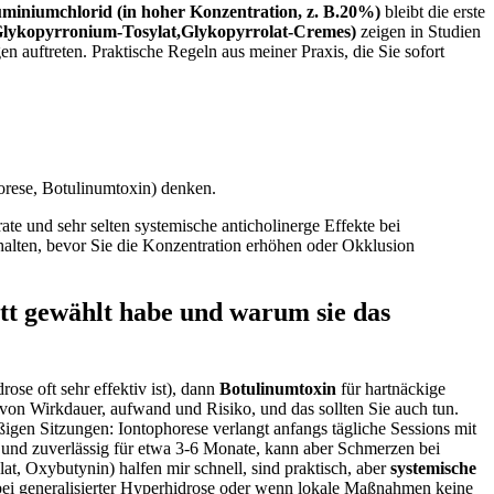
miniumchlorid‍ (in‌ hoher Konzentration, z. B.20%)
bleibt die erste
. Glykopyrronium-Tosylat,Glykopyrrolat-Cremes)
zeigen in Studien⁣
 auftreten. Praktische Regeln aus meiner Praxis, die Sie sofort
orese, Botulinumtoxin) denken.
te und⁢ sehr selten systemische anticholinerge Effekte bei
 halten, bevor Sie die Konzentration ⁣erhöhen ‌oder Okklusion
t gewählt habe​ und warum sie das⁢
ose oft sehr effektiv​ ist), dann
Botulinumtoxin
⁤für hartnäckige
on ​Wirkdauer, ​aufwand und Risiko, und das sollten Sie auch tun.
igen Sitzungen:⁢ Iontophorese ‌verlangt ⁤anfangs tägliche Sessions mit
k und zuverlässig für‌ etwa 3-6 Monate, kann aber Schmerzen bei
t, ⁤Oxybutynin) halfen mir schnell, sind praktisch, aber
systemische
bei generalisierter Hyperhidrose​ oder wenn lokale Maßnahmen keine