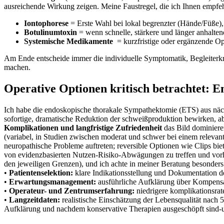
ausreichende Wirkung ⁤zeigen. ​Meine Faustregel, die ‌ich⁤ Ihnen empfeh
Iontophorese
= Erste Wahl bei lokal ⁣begrenzter‌ (Hände/Füße), 
Botulinumtoxin
= wenn schnelle, stärkere und länger anhalten
Systemische Medikamente
⁣ = ⁣kurzfristige oder ergänzende 
Am Ende ⁣entscheide ‍immer die individuelle ‍Symptomatik, Begleiterk
machen.
Operative Optionen kritisch betrachtet: E
Ich habe die ‌endoskopische⁣ thorakale Sympathektomie (ETS) aus näch
sofortige, dramatische Reduktion der schweißproduktion bewirken, aber 
Komplikationen ⁢und langfristige Zufriedenheit
das Bild dominieren
(variabel, in Studien zwischen moderat und schwer bei einem relevan
neuropathische ‌Probleme auftreten; reversible Optionen wie Clips biet
von evidenzbasierten Nutzen-Risiko-Abwägungen zu treffen und vorhe
den jeweiligen Grenzen), und⁤ ich achte in ⁣meiner⁤ Beratung besonders
•
Patientenselektion:
klare Indikationsstellung und Dokumentation d
•
Erwartungsmanagement:
ausführliche Aufklärung über Kompens
•
Operateur- ⁢und Zentrumserfahrung:
niedrigere komplikationsrat
•
Langzeitdaten:
realistische Einschätzung der Lebensqualität nach 5-
Aufklärung und nachdem konservative Therapien ausgeschöpft sind-und‍