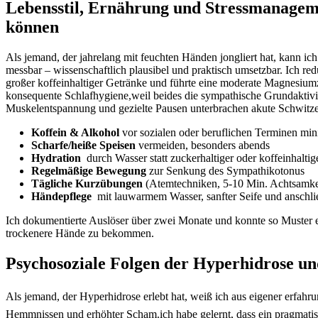
Lebensstil, Ernährung und Stressmanageme
können
Als jemand, der ​jahrelang mit feuchten Händen jongliert hat, ⁢kann i
messbar – wissenschaftlich plausibel ​und praktisch umsetzbar. Ich ⁣re
großer koffeinhaltiger Getränke und führte ‌eine moderate Magnesium
konsequente‌ Schlafhygiene,weil beides ⁢die sympathische Grundaktivi
Muskelentspannung und gezielte Pausen unterbrachen akute‍ Schwitzep
Koffein & Alkohol
vor‌ sozialen ​oder beruflichen Terminen mi
Scharfe/heiße Speisen
vermeiden, besonders abends
Hydration
⁢ durch Wasser statt ‌zuckerhaltiger oder koffeinhalti
Regelmäßige Bewegung
zur Senkung des Sympathikotonus
Tägliche Kurzübungen
(Atemtechniken, 5-10‌ Min. Achtsamke
Händepflege
‍ mit lauwarmem Wasser, sanfter Seife und anschli
Ich⁣ dokumentierte ‌Auslöser über zwei Monate und ⁣konnte so ⁣Muster 
trockenere Hände zu⁢ bekommen.
Psychosoziale Folgen der Hyperhidrose und 
Als jemand, ​der Hyperhidrose erlebt hat, weiß ich aus ⁢eigener erfahru
Hemmnissen und erhöhter Scham.ich habe gelernt, dass ein pragmatis