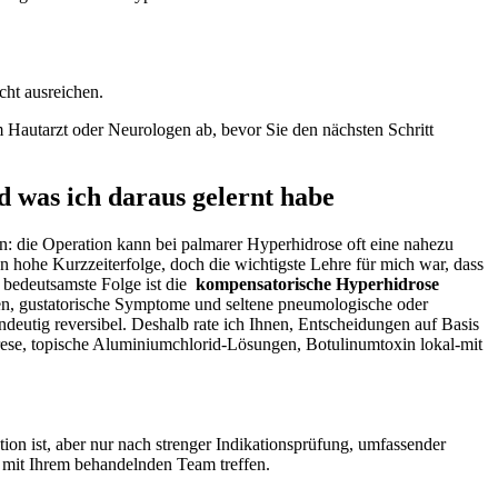
cht ausreichen.
m Hautarzt oder Neurologen ab, bevor Sie den nächsten Schritt‌
was ⁤ich⁢ daraus gelernt habe
en: die Operation kann bei palmarer Hyperhidrose oft eine nahezu
n hohe Kurzzeiterfolge,‍ doch​ die wichtigste Lehre für mich war, dass
 bedeutsamste Folge ist die ⁤
kompensatorische Hyperhidrose
en, gustatorische Symptome und seltene pneumologische⁤ oder
ndeutig‍ reversibel.‌ Deshalb rate ich Ihnen, Entscheidungen auf Basis
se, topische Aluminiumchlorid-Lösungen, ‌Botulinumtoxin​ lokal-mit
tion ‌ist, aber nur nach strenger Indikationsprüfung, umfassender
‍ mit ⁣Ihrem behandelnden Team treffen.