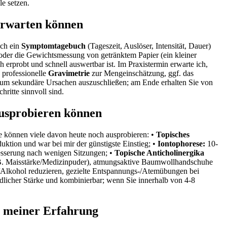
le setzen.
 erwarten‌ können
 ich ein
Symptomtagebuch
(Tageszeit, Auslöser, Intensität, Dauer)
der ⁢die Gewichtsmessung von getränktem Papier ‌(ein ⁢kleiner
ch erprobt und schnell auswertbar ist. Im‍ Praxistermin erwarte ich,
 professionelle
Gravimetrie
zur Mengeinschätzung, ggf. das
 um sekundäre Ursachen ‍auszuschließen; ‍am Ende​ erhalten Sie von
ritte sinnvoll sind.
⁤ausprobieren können
ie können viele davon ‌heute noch ausprobieren: •
Topisches
uktion und war bei mir der günstigste Einstieg; •
Iontophorese:
10-
Besserung nach wenigen ⁣Sitzungen; ‍•
Topische Anticholinergika
B. Maisstärke/Medizinpuder),⁤ atmungsaktive Baumwollhandschuhe
/Alkohol reduzieren, gezielte⁤ Entspannungs‑/Atemübungen bei
iedlicher Stärke und kombinierbar; wenn Sie innerhalb von 4-8
 meiner ⁤Erfahrung