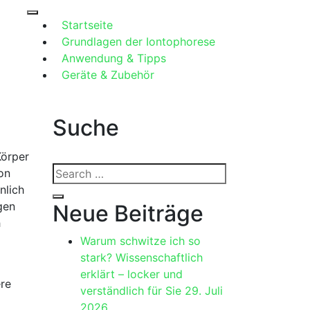
Startseite
Grundlagen der Iontophorese
Anwendung & Tipps
Geräte & Zubehör
Suche
Körper
Search
n⁢
for:
nlich
Search
gen
Neue Beiträge
‌
Warum schwitze ich so
stark? Wissenschaftlich
erklärt – locker und
ere
verständlich für Sie
29. Juli
2026