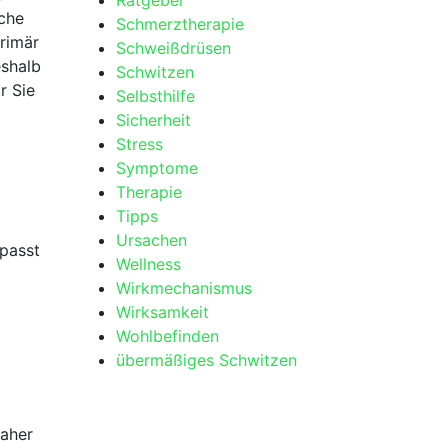
Ratgeber
sche
Schmerztherapie
primär
Schweißdrüsen
shalb
Schwitzen
r Sie
Selbsthilfe
Sicherheit
Stress
Symptome
Therapie
Tipps
Ursachen
‍passt
Wellness
Wirkmechanismus
Wirksamkeit
Wohlbefinden
übermäßiges Schwitzen
aher‌