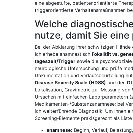
eine abgestufte, patientenorientierte ⁢The
triggerorientierte‍ Verhaltensmaßnahmen ber
Welche ⁣diagnostische
nutze, damit Sie ein
Bei der Abklärung Ihrer schwitzigen Hände ori
Ich‍ erhebe anamnestisch
Fokalität⁢ vs. ge
tageszeit/Trigger
sowie ​die psychosoziale B
neurologische ⁢Untersuchung und prüfe ‍med
Dokumentation ⁤und ⁢Verlaufsbeurteilung nutz
Disease Severity Scale (HDSS)
und den
DL
Lokalisation, Gravimetrie zur Messung von S
Ursachen mit einfachen Laborparametern (z
‌Medikamenten‑/Substanzanamnese; bei ​Verd
‍ich weiterführende Diagnostik. ⁤Um​ Ihnen e
Screening‑Elemente praxisgerecht als Liste 
anamnese:
Beginn, Verlauf,‌ Belastun