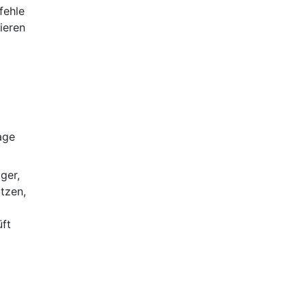
fehle
ieren
age
ger,
itzen,
üft