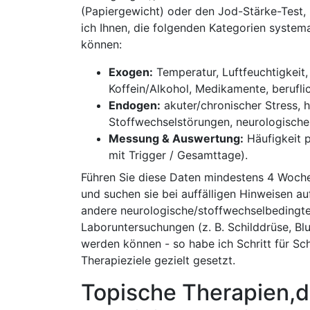
(Papiergewicht) oder den Jod-Stärke-Test, 
⁢ich Ihnen, ⁢die folgenden Kategorien system
können:⁤
Exogen:
Temperatur, Luftfeuchtigkeit, ‍
Koffein/Alkohol, Medikamente, ‍berufli
Endogen:
‌akuter/chronischer‌ Stress, 
Stoffwechselstörungen, ‍neurologisch
Messung ⁢& Auswertung:
Häufigkeit p
mit Trigger /​ Gesamttage).
Führen⁣ Sie diese Daten ⁤mindestens 4⁣ Woche
und suchen sie bei auffälligen Hinweisen auf
andere neurologische/stoffwechselbedingte
Laboruntersuchungen (z. B. Schilddrüse, Blu
werden können -⁤ so ⁤habe ich Schritt für⁣ Sch
Therapieziele gezielt gesetzt.
Topische Therapien,die