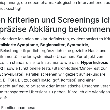
rapieplanung, die neben pharmakologischen Interventionen a
ücksichtigt.
n Kriterien ​und Screenings ic
e präzise Abklärung ⁣bekomme
entiere‌ ich mich an klar definierten, ⁢evidenzbasierten Krit
neralisierte Symptome
,
Beginnsalter
,
Symmetrie
,
elastung; ‍körperlich⁣ ergänze ​ich eine gezielte Haut‑ und‍
ikamentöse oder‍ systemische Ursachen. Zur objektiven⁤
e ich‌ standardisierte ​Instrumente wie das ​
Hyperhidrosis
QI
⁤ sowie funktionelle⁢ tests⁢ (Starch‑Iodine/Minor‑Test zur
chweißrate). Parallel screenen wir gezielt auf sekundäre
. B.
TSH
, Blutzucker/HbA1c, ggf. Kortisol) ‌und⁢ einer
acht auf neurologische oder internistische⁤ Ursachen⁤ vera
ine transparente Übersicht zu geben, führe ich die wichtigst
auf:
g, Familienanamnese