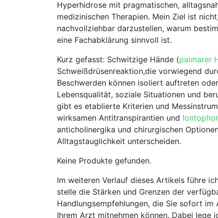
Hyperhidrose mit pragmatischen, alltagsna
medizinischen ⁢Therapien. Mein Ziel ist nich
nachvollziehbar darzustellen, warum besti
eine Fachabklärung sinnvoll‍ ist.
Kurz​ gefasst: Schwitzige ⁣Hände (
palmarer 
Schweißdrüsenreaktion,die vorwiegend durc
Beschwerden können⁣ isoliert auftreten oder T
Lebensqualität, soziale Situationen und beru
gibt⁣ es etablierte Kriterien und Messinstrum
wirksamen Antitranspirantien und⁣
Iontopho
anticholinergika⁣ und‌ chirurgischen Optionen
‍Alltagstauglichkeit unterscheiden.
Keine Produkte gefunden.
Im weiteren ‌Verlauf dieses Artikels führe​
stelle die Stärken und Grenzen der verfügb
Handlungsempfehlungen, die Sie ‌sofort im A
Ihrem ‍Arzt mitnehmen können. Dabei ⁤lege ic