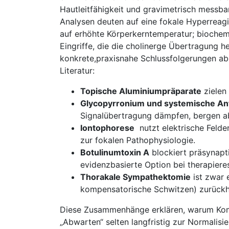
Hautleitfähigkeit⁤ und gravimetrisch messb
Analysen deuten auf eine fokale Hyperreagibil
auf ⁣erhöhte Körperkerntemperatur; biochem
Eingriffe, die die cholinerge Übertragung he
⁣konkrete,praxisnahe Schlussfolgerungen ab 
Literatur:
Topische Aluminiumpräparate
⁢zielen
Glycopyrronium ​und ‌systemische‍ An
Signalübertragung dämpfen, ⁣bergen a
Iontophorese
‍ nutzt ⁤elektrische Fel
zur​ fokalen Pathophysiologie.
Botulinumtoxin⁣ A
blockiert präsynaptis
evidenzbasierte Option​ bei therapieres
Thorakale‍ Sympathektomie
ist zwar e
kompensatorische Schwitzen) zurückh
Diese Zusammenhänge erklären, warum​ Kombi
„Abwarten“ selten ⁢langfristig‌ zur Normalisi