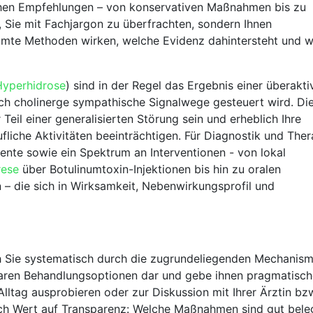
hen Empfehlungen – von konservativen Maßnahmen‍ bis ⁣zu
t, Sie mit Fachjargon zu überfrachten, sondern ⁤Ihnen
mmte Methoden​ wirken, welche ⁤Evidenz dahintersteht und 
Hyperhidrose
)‌ sind in der Regel das Ergebnis​ einer überakti
h cholinerge ⁢sympathische Signalwege gesteuert wird. Di
eil​ einer generalisierten ⁢Störung sein und ⁤erheblich Ihre
fliche Aktivitäten beeinträchtigen.⁢ Für Diagnostik und Ther
ente sowie ein‌ Spektrum ‌an Interventionen⁣ -‌ von lokal
rese
über Botulinumtoxin-Injektionen bis hin‌ zu oralen
 – die ⁤sich in ⁢Wirksamkeit,​ Nebenwirkungsprofil und
 ich Sie systematisch durch die zugrundeliegenden Mechanis
aren ‌Behandlungsoptionen⁢ dar‍ und gebe⁣ ihnen pragmatisc
lltag ausprobieren oder zur ⁢Diskussion mit Ihrer Ärztin bz
h ‌Wert ⁤auf‍ Transparenz: ​Welche Maßnahmen sind ‌gut bele