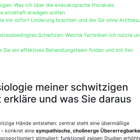
lgen: Was⁣ ich über⁢ die endoskopische‌ thorakale
e ernsthaft erwägen​ sollten
e ⁤mir sofort Linderung⁣ brachten und ⁢die‍ Sie‍ ohne Arztbesu
tressbedingtes Schwitzen: Welche Techniken ⁢ich nutzte und
ie‍ Sie ein‍ effektives Behandlungsteam finden und mit ihm
ysiologie meiner schwitzigen
t erkläre und was Sie daraus
witzige Hände‍ entstehen: ⁢zentral ⁢steht eine übermäßige
– ‌konkret eine
sympathische, cholinerge Übererregbarke
portioniert​ stimuliert;​ funktionell⁣ zeigen Studien⁤ erhöht