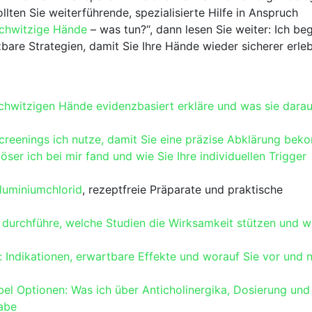
lten Sie weiterführende, spezialisierte Hilfe ⁣in Anspruch
chwitzige Hände
– was ⁣tun?“, dann lesen​ Sie weiter:⁤ Ich beg
bare Strategien, damit Sie ⁣Ihre Hände wieder ‍sicherer erle
schwitzigen Hände evidenzbasiert erkläre und was sie​ dara
creenings ich ⁣nutze, damit Sie eine ‌präzise⁣ Abklärung be
 ich bei mir fand​ und⁤ wie Sie ​Ihre individuellen Trigger
luminiumchlorid
, ⁤rezeptfreie ‌Präparate und praktische
ie durchführe, welche Studien die ​Wirksamkeit stützen und w
 ⁣Indikationen, erwartbare Effekte und worauf Sie vor und ⁢
el Optionen:‍ Was ich über Anticholinergika, Dosierung und
abe