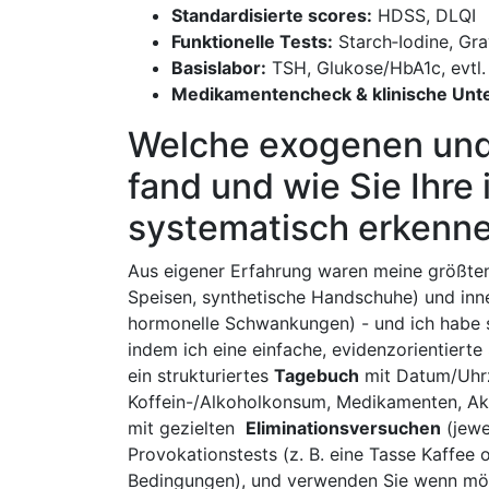
Standardisierte scores:
HDSS, DLQI
Funktionelle ⁢Tests:
‌Starch‑Iodine, Gra
Basislabor:
TSH, Glukose/HbA1c, evtl. 
Medikamentencheck &​ klinische Un
Welche‌ exogenen und
fand und wie Sie ⁢Ihre 
systematisch erkenn
Aus eigener Erfahrung waren⁤ meine größten​
Speisen,​ synthetische Handschuhe) und inne
hormonelle Schwankungen) ⁣- und ich habe s
indem ich eine einfache, evidenzorientierte⁢ 
ein strukturiertes
Tagebuch
mit Datum/Uhrz
Koffein-/Alkoholkonsum, Medikamenten, Aktiv
mit gezielten ​
Eliminationsversuchen
(jewe
Provokationstests (z. ‍B. ⁤eine Tasse Kaffee 
Bedingungen), und verwenden ⁣Sie wenn‌ mög