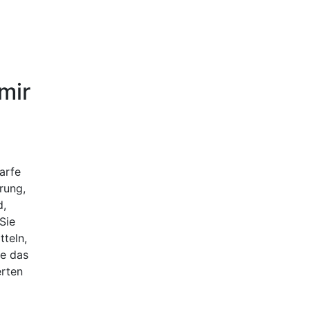
mir
arfe
rung,
d,
 Sie
teln,
ie das
erten