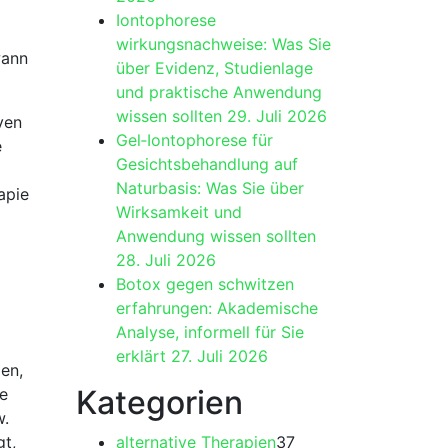
Iontophorese
wirkungsnachweise: Was Sie
wann
über Evidenz, Studienlage
und praktische Anwendung
wissen sollten
29. Juli 2026
ven⁣
Gel‑Iontophorese für
e
Gesichtsbehandlung auf
Naturbasis: Was Sie über
apie
Wirksamkeit und
Anwendung wissen sollten
28. Juli 2026
Botox gegen schwitzen
erfahrungen: Akademische
Analyse, informell für Sie
erklärt
27. Juli 2026
men,
Kategorien
he
w.
gt,
alternative Therapien
37