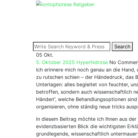
Skip
to
content
Search
Search
05
Okt.
for:
5. Oktober 2025
Hyperhidrose
No Commen
Ich‌ erinnere⁢ mich noch genau an die Hand, 
zu rutschen schien – der Händedruck, ⁢das
Unterlagen: ⁣alles begleitet von feuchter,‌
betroffen, sondern ⁣auch ⁣wissenschaftlich n
‌Händen“,⁢ welche Behandlungsoptionen sind w
organisieren, ​ohne ständig neue⁢ tricks au
In diesem Beitrag möchte ich Ihnen aus​ der
evidenzbasierten Blick die wichtigsten Erklä
grundlegende, ‍wissenschaftlich ⁤untermauer