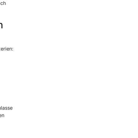
uch
h
n
erien:
nlasse
en