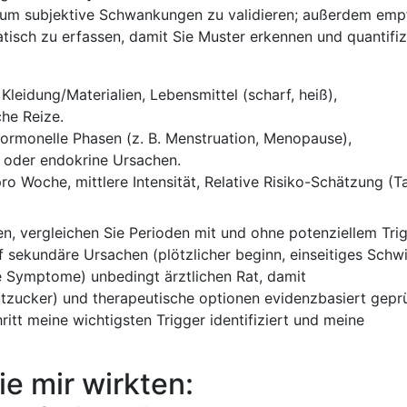
⁢um⁣ subjektive Schwankungen zu⁤ validieren; außerdem emp
atisch ‌zu ‌erfassen, damit Sie Muster erkennen und quantifiz
Kleidung/Materialien,⁤ Lebensmittel (scharf, heiß),
che Reize.
hormonelle ‌Phasen (z. B.​ Menstruation, Menopause),
e oder endokrine Ursachen.
ro Woche, mittlere⁢ Intensität, Relative Risiko-Schätzung (T
n, vergleichen Sie ‌Perioden mit und ohne potenziellem ‌Trig
 ⁢sekundäre Ursachen⁤ (plötzlicher⁢ beginn, ​einseitiges Schw
 Symptome) unbedingt ärztlichen​ Rat, damit
tzucker) ⁢und therapeutische ‍optionen evidenzbasiert gepr
ritt meine wichtigsten Trigger ⁣identifiziert⁤ und meine
 mir ‍wirkten:⁤