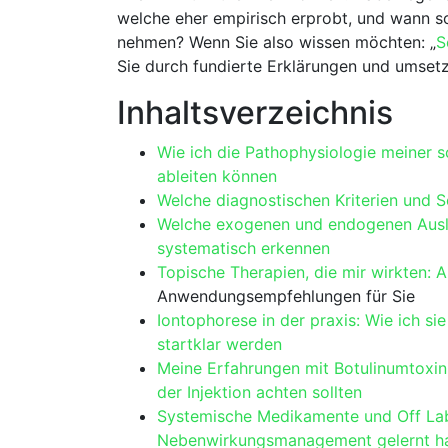
welche eher empirisch⁤ erprobt, und wann sol
⁤nehmen? Wenn⁣ Sie also wissen ‍möchten: „
S
Sie durch ⁤fundierte ​Erklärungen und umsetz
Inhaltsverzeichnis
Wie ich die Pathophysiologie⁣ meiner 
ableiten können
Welche diagnostischen Kriterien und S
Welche exogenen und endogenen Auslöser
systematisch erkennen
Topische​ Therapien, die mir⁢ wirkten:
A
Anwendungsempfehlungen ​für ‌Sie
Iontophorese ​in der praxis: Wie ⁢ich s
startklar werden
Meine Erfahrungen mit Botulinumtoxin:
der​ Injektion achten sollten
Systemische Medikamente und⁣ Off ‌Lab
Nebenwirkungsmanagement⁣ gelernt h