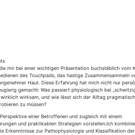
ts
die mir ​bei einer ‍wichtigen Präsentation buchstäblich vom‍ 
​ Bedienen des Touchpads, das hastige Zusammensammeln vo
 unangenehmer Haut. Diese Erfahrung hat mich nicht nur persö
eugierig ‍gemacht: Was passiert physiologisch bei‌ „schwitzi
irklich wirksam, und wie lässt‌ sich der ⁢Alltag⁤ pragmatisch
sprobieren zu müssen?
 Perspektive einer Betroffenen und zugleich mit einem
rungen und praktikablen ​Strategien vorstellen.Ich ​kombini
te Erkenntnisse zur Pathophysiologie ​und Klassifikation der