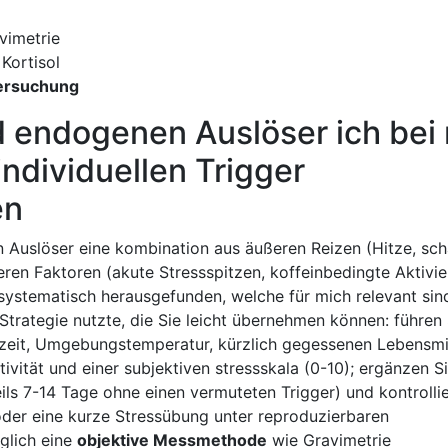
vimetrie
Kortisol
tersuchung
 endogenen Auslöser ich​ bei 
individuellen Trigger⁤
en
 Auslöser ⁢eine kombination aus äußeren Reizen⁣ (Hitze, sch
ren Faktoren (akute Stressspitzen,⁤ koffeinbedingte Aktivie
ystematisch herausgefunden, ⁢welche für mich relevant ⁣sin
Strategie nutzte,‍ die ⁤Sie leicht übernehmen können: führen‍
eit, Umgebungstemperatur, kürzlich gegessenen‌ Lebensmit
ität und einer subjektiven stressskala (0-10); ⁢ergänzen S
ils ⁣7-14 Tage ⁣ohne einen vermuteten⁤ Trigger) und kontrolli
oder⁣ eine kurze‌ Stressübung unter ‌reproduzierbaren
lich‌ eine
objektive Messmethode
wie Gravimetrie