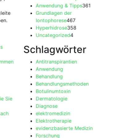
Anwendung & Tipps
361
leite
Grundlagen der
ben.
Iontophorese
467
Hyperhidrose
358
Uncategorized
4
Schlagwörter
us
kommen
Antitranspirantien
Anwendung
Behandlung
Behandlungsmethoden
Botulinumtoxin
ie Sie
Dermatologie
Diagnose
nach
elektromedizin
Elektrotherapie
evidenzbasierte Medizin
Forschung