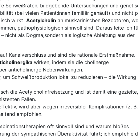
are‌ Schweißraten, bildgebende Untersuchungen⁤ und geneti
ität⁣ (bei⁢ vielen Patient:innen familiär gehäuft) und nicht 
isch wirkt ​
Acetylcholin
an muskarinischen Rezeptoren, we
mmen, pathophysiologisch⁤ sinnvoll sind. Daraus leite ich fü
– nicht als Dogma,sondern als logische Ableitung ⁤aus der
 auf​ Kanalverschluss ⁤und sind die rationale Erstmaßnahme.
ticholinergika
wirken, indem⁤ sie die cholinerge
ber anticholinerge⁢ Nebenwirkungen.
der, um Schweißproduktion lokal zu reduzieren – die Wirkung 
ch die ⁤Acetylcholinfreisetzung und ist damit ‌eine gezielte,
istenten Fällen.
ffektiv, wird aber wegen ‍irreversibler Komplikationen (z. B.
altend⁢ empfohlen.
nationstherapien oft sinnvoll sind​ und ​warum⁤ bloßes
erung​ der sympathischen Überaktivität führt; ich⁤ empfehle d