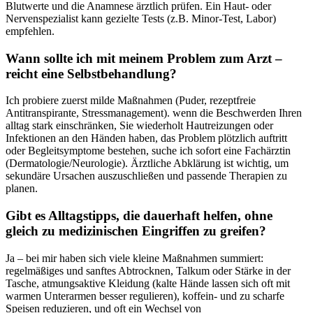
Blutwerte und⁤ die Anamnese ärztlich prüfen. Ein Haut- oder
Nervenspezialist⁤ kann ‌gezielte Tests (z.B.⁢ Minor-Test,⁣ Labor)
empfehlen.
Wann sollte ‌ich mit meinem Problem ⁢zum Arzt –
reicht eine Selbstbehandlung?
Ich probiere ⁤zuerst ‍milde Maßnahmen ‌(Puder, rezeptfreie⁤
Antitranspirante, Stressmanagement). wenn die Beschwerden Ihren
⁢alltag stark einschränken, Sie wiederholt Hautreizungen oder
Infektionen an ⁣den‌ Händen haben, das⁢ Problem plötzlich auftritt
oder Begleitsymptome bestehen, ⁤suche ich ⁣sofort eine Fachärztin
(Dermatologie/Neurologie). Ärztliche Abklärung ist wichtig, ‍um
sekundäre‍ Ursachen auszuschließen ‍und passende Therapien zu‌
planen.
Gibt es ⁢Alltagstipps, die dauerhaft​ helfen,⁢ ohne
gleich zu ‍medizinischen Eingriffen zu greifen?
Ja – bei ⁢mir haben​ sich viele kleine Maßnahmen summiert:
regelmäßiges und ⁤sanftes Abtrocknen, Talkum oder Stärke in der⁢
Tasche, atmungsaktive Kleidung (kalte Hände lassen sich oft mit
warmen Unterarmen besser regulieren), koffein- ​und⁣ zu​ scharfe
‍Speisen reduzieren, und oft ein Wechsel von