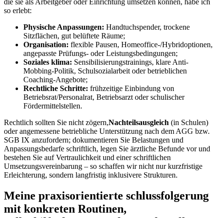
die sie⁤ als Arbeitgeber oder Einrichtung umsetzen können, ​habe ich
so erlebt:
Physische Anpassungen:
Handtuchspender, trockene⁢
Sitzflächen, gut belüftete Räume;
Organisation:
flexible‌ Pausen, Homeoffice-/Hybridoptionen,
angepasste Prüfungs- oder Leistungsbedingungen;
Soziales klima:
Sensibilisierungstrainings, klare Anti-
Mobbing-Politik, Schulsozialarbeit oder betrieblichen
Coaching-Angebote;
Rechtliche Schritte:
frühzeitige Einbindung von
Betriebsrat/Personalrat, Betriebsarzt oder schulischer
Fördermittelstellen.
Rechtlich⁢ sollten⁢ Sie⁤ nicht zögern,
Nachteilsausgleich
(in Schulen)
oder angemessene ⁢betriebliche Unterstützung nach dem AGG ​bzw.
SGB IX anzufordern; dokumentieren Sie⁣ Belastungen und
Anpassungsbedarfe schriftlich, legen ⁢Sie ärztliche Befunde vor und​
bestehen Sie auf Vertraulichkeit und einer schriftlichen
Umsetzungsvereinbarung – so ‍schaffen⁤ wir ​nicht nur kurzfristige
Erleichterung, sondern ‍langfristig inklusivere ​Strukturen.
Meine praxisorientierte ⁢schlussfolgerung
mit⁣ konkreten Routinen,