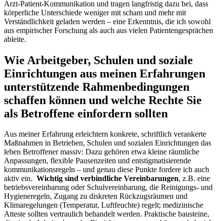
Arzt‑Patient‑Kommunikation und ‍tragen⁣ langfristig dazu ‌bei, dass
körperliche Unterschiede weniger mit scham und mehr mit
Verständlichkeit ​geladen werden – eine Erkenntnis, die ich sowohl
aus empirischer Forschung als auch aus vielen ⁤Patientengesprächen
ableite.
Wie Arbeitgeber, Schulen und soziale
Einrichtungen aus meinen Erfahrungen
unterstützende Rahmenbedingungen
schaffen können und⁢ welche Rechte Sie
als Betroffene einfordern sollten
Aus⁣ meiner Erfahrung erleichtern konkrete, ‍schriftlich verankerte
Maßnahmen in Betrieben, Schulen ⁢und sozialen Einrichtungen ⁣das
leben ‍Betroffener ‌massiv: Dazu gehören etwa kleine räumliche
Anpassungen, flexible Pausenzeiten und entstigmatisierende
‍kommunikationsregeln – und genau diese‌ Punkte ‍fordere ich auch
aktiv ⁤ein. ⁢
Wichtig sind verbindliche Vereinbarungen
,​ z.B. eine
betriebsvereinbarung⁣ oder Schulvereinbarung, die⁣ Reinigungs-‍ und
Hygieneregeln, Zugang zu diskreten Rückzugsräumen und
Klimaregelungen (Temperatur, Luftfeuchte) regelt; medizinische
Atteste sollten ⁢vertraulich behandelt⁣ werden. Praktische​ bausteine,