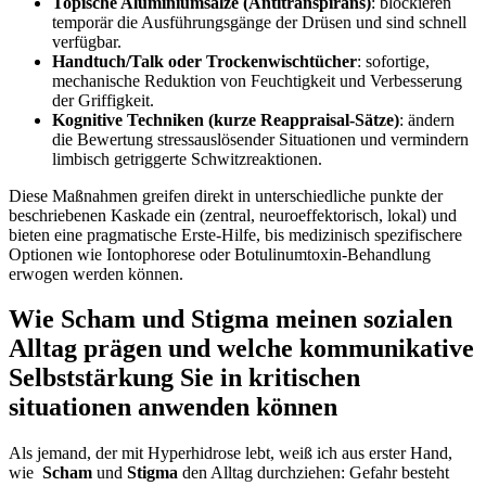
Topische Aluminiumsalze (Antitranspirans)
: blockieren
‍temporär die Ausführungsgänge der Drüsen und sind ⁤schnell
verfügbar.
Handtuch/Talk oder⁢ Trockenwischtücher
: sofortige,
mechanische​ Reduktion von Feuchtigkeit und Verbesserung
der Griffigkeit.
Kognitive Techniken (kurze Reappraisal‑Sätze)
: ändern
die​ Bewertung‌ stressauslösender Situationen und⁣ vermindern
limbisch getriggerte Schwitzreaktionen.
Diese Maßnahmen greifen direkt in unterschiedliche⁢ punkte der
beschriebenen Kaskade ein (zentral,⁤ neuroeffektorisch, ‌lokal) und‌
bieten eine pragmatische Erste‑Hilfe, ‌bis medizinisch spezifischere
Optionen wie Iontophorese oder Botulinumtoxin‑Behandlung
erwogen werden können.
Wie⁢ Scham und Stigma meinen sozialen⁢
Alltag prägen und welche kommunikative
​Selbststärkung Sie in kritischen​
situationen anwenden können
Als jemand, der mit Hyperhidrose lebt, weiß ich aus ⁣erster Hand,
wie ⁤
Scham
und
Stigma
den​ Alltag durchziehen: Gefahr besteht