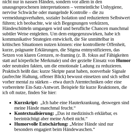
⁣nicht nur in nassen ⁢Händen, sondern vor allem in​ den
unausgesprochenen ⁣interpretationen – vermeintliche Unhygiene,
nervöse Schwäche oder ‍mangelnde Kontrolle‍ – die zu
vermeidungsverhalten, sozialer Isolation und reduziertem ⁤Selbstwert
führen; ich ⁢beobachte,‌ wie ⁤sich Begegnungen ⁣verkürzen,
Händeschütteln umgangen wird und berufliche ‍Chancen manchmal
subtiler Weise⁢ entgleiten. Um dem entgegenzuwirken, habe ich
kommunikative Strategien⁤ entwickelt, die Sie unmittelbar in
⁤kritischen Situationen nutzen können: eine kontrollierte Offenheit,
kurze, prägnante‍ Erklärungen, die Stigma⁤ entmystifizieren, das
Setzen von‌ klaren Grenzen, re-framing (z.‍ B.‌ fokus‌ auf⁣ Fähigkeiten
statt ‍auf körperliche Merkmale) ‌und ⁣der gezielte Einsatz von
Humor
oder neutralen‌ fakten, um die emotionale Ladung zu reduzieren.
Praktisch heißt​ das: kurze Skripte parat haben, nonverbale Signale⁣
(aufrechte Haltung, offener Blick) bewusst einsetzen und sich selbst
vorher ​mental zu stärken – ​etwa​ durch Atemtechniken oder eine
vorbereitete ⁣Ein-Satz-Antwort. Beispiele ⁤für kurze Reaktionen, die
ich oft nutze,​ finden Sie hier:
Kurzskript:
⁤ „Ich habe eine Hauterkrankung, deswegen sind
meine Hände manchmal feucht.“
Kontextualisierung:
„Das ist medizinisch erklärbar, es
beeinträchtigt aber meine Arbeit ⁣nicht.“
Humorvolle Entschärfung:
„Meine Hände sind nur⁢
besonders engagiert​ beim Händewaschen.“