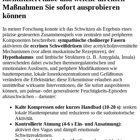
Maßnahmen‌ Sie sofort ausprobieren
können
In meiner ‌Forschung ‌konnte ich⁣ das Schwitzen​ als⁣ Ergebnis eines
präzise gesteuerten Zusammenspiels von zentralen und peripheren
Komponenten beschreiben:
sympathische cholinerge Fasern
aktivieren die
eccrinen Schweißdrüsen
über acetylcholinvermittelte
Mechanismen (vor allem muskarinische Rezeptoren),⁢ der
Hypothalamus
‍ und limbische Strukturen‌ (z. B. Amygdala, Insula)
unterscheiden dabei zwischen thermoregulatorischen ⁣und
emotionalen Auslösern, und ‍periphere Modifikationen⁣ wie
hauttemperatur, lokale Ionenkonzentrationen und Gefäßtonus
verändern die Effektstärke; diese Erkenntnisse erlauben auch
unmittelbar ⁢wirksame Interventionen, die Sie sofort⁣ ausprobieren
können, um‌ palmar-⁣ oder ‍generalisierte Feuchtigkeits‑Episoden
abzuschwächen⁣ – ‍darunter:
Kalte Kompressen oder⁢ kurzes Handbad (10-20 s)
: ‍senken
‌lokale Hauttemperatur und reduzieren so die sudomotorische
Aktivität.
Kontrollierte Atmung (4-6 s Ein‑ und ⁤Ausatmung)
:
aktiviert den Vagus und dämpft ‌emotionale
Schwitzreaktionen.