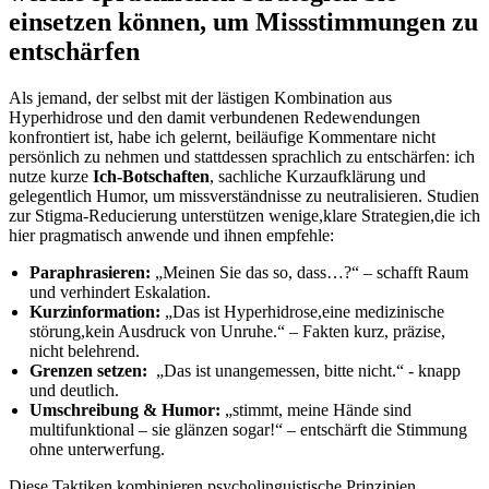
‌einsetzen können,‍ um Missstimmungen zu
entschärfen
Als jemand,⁣ der selbst mit der lästigen⁤ Kombination aus
Hyperhidrose und den damit verbundenen Redewendungen
konfrontiert ist, habe ich gelernt, beiläufige‍ Kommentare nicht
persönlich zu nehmen und stattdessen⁣ sprachlich zu entschärfen: ich
nutze kurze
Ich‑Botschaften
, ⁢sachliche Kurzaufklärung und
gelegentlich Humor, ‌um‌ missverständnisse zu neutralisieren. ⁤Studien
zur Stigma‑Reducierung unterstützen wenige,klare Strategien,die ich
hier pragmatisch anwende ‌und⁤ ihnen empfehle:
Paraphrasieren:
„Meinen Sie das so, dass…?“‍ – schafft Raum
und verhindert Eskalation.
Kurzinformation:
„Das ist Hyperhidrose,eine medizinische‍
störung,kein Ausdruck ​von Unruhe.“ – Fakten⁤ kurz, präzise,
nicht belehrend.
Grenzen ‌setzen:
⁣ „Das ‌ist unangemessen, bitte nicht.“ -⁣ knapp
und deutlich.
Umschreibung & Humor:
„stimmt, meine‍ Hände sind
multifunktional – sie glänzen sogar!“ – entschärft die Stimmung
ohne unterwerfung.
Diese Taktiken kombinieren psycholinguistische Prinzipien