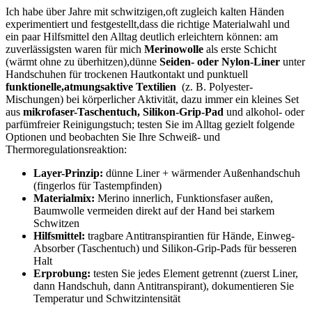
Ich ​habe über Jahre mit schwitzigen,oft zugleich kalten ‍Händen
‍experimentiert und festgestellt,dass ​die richtige⁢ Materialwahl und⁢
ein paar Hilfsmittel den‍ Alltag deutlich erleichtern können: am
zuverlässigsten waren‌ für mich⁤
Merinowolle
⁤als erste Schicht
(wärmt ohne zu überhitzen),dünne
Seiden- oder Nylon-Liner
unter⁤
Handschuhen für​ trockenen Hautkontakt und punktuell
funktionelle,atmungsaktive‍ Textilien
⁣ (z. B. Polyester-
Mischungen) bei körperlicher Aktivität, dazu⁢ immer ein kleines Set
aus
mikrofaser-Taschentuch, Silikon-Grip-Pad
und ⁣alkohol- oder
parfümfreier Reinigungstuch; testen Sie im Alltag gezielt⁣ folgende
Optionen ⁣und beobachten Sie Ihre ​Schweiß-⁣ und
Thermoregulationsreaktion: ⁤
Layer-Prinzip:
dünne Liner + wärmender Außenhandschuh
(fingerlos für Tastempfinden)
Materialmix:
Merino innerlich, Funktionsfaser außen,
Baumwolle vermeiden direkt auf‍ der Hand ⁤bei starkem
Schwitzen
Hilfsmittel:
tragbare ⁣Antitranspirantien für Hände, Einweg-
Absorber (Taschentuch) ‌und Silikon-Grip-Pads ‌für besseren‍
Halt
Erprobung:
testen ⁢Sie ​jedes Element getrennt (zuerst Liner,
dann⁤ Handschuh,‍ dann Antitranspirant), ‌dokumentieren Sie‌
Temperatur und Schwitzintensität