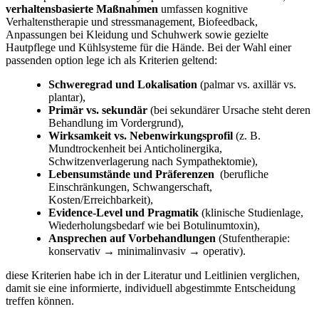
verhaltensbasierte Maßnahmen
umfassen⁢ kognitive
⁣Verhaltenstherapie und stressmanagement, Biofeedback,
Anpassungen bei Kleidung und​ Schuhwerk sowie ⁤gezielte
Hautpflege und Kühlsysteme⁣ für die Hände. Bei der Wahl einer
passenden option lege ich als Kriterien geltend:
Schweregrad ​und Lokalisation
(palmar vs. axillär ⁢vs.
plantar),
Primär vs. sekundär
(bei⁢ sekundärer Ursache steht deren⁢
Behandlung im‌ Vordergrund),
Wirksamkeit ⁤vs. Nebenwirkungsprofil
(z. B.
Mundtrockenheit bei ​Anticholinergika,
Schwitzenverlagerung ‌nach Sympathektomie),
Lebensumstände und Präferenzen
‌ (berufliche
Einschränkungen, Schwangerschaft,
‍Kosten/Erreichbarkeit),
Evidence-Level und Pragmatik
(klinische Studienlage,
Wiederholungsbedarf wie ‌bei Botulinumtoxin),
Ansprechen auf Vorbehandlungen
(Stufentherapie:
‍konservativ →​ minimalinvasiv → operativ).
diese Kriterien habe ich⁤ in der Literatur ​und Leitlinien verglichen,
⁢damit‍ sie eine informierte, individuell⁣ abgestimmte Entscheidung
treffen ​können.