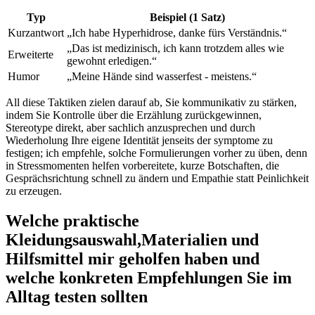
Typ
Beispiel (1 Satz)
Kurzantwort
„Ich habe Hyperhidrose, danke fürs Verständnis.“
„Das ⁣ist medizinisch, ich kann trotzdem alles wie
Erweiterte
gewohnt erledigen.“
Humor
„Meine Hände​ sind wasserfest ⁣- meistens.“
All diese Taktiken zielen⁢ darauf ab, Sie kommunikativ zu stärken,
indem Sie Kontrolle über die Erzählung zurückgewinnen,
Stereotype ⁤direkt,‍ aber sachlich anzusprechen und ‌durch
Wiederholung Ihre⁣ eigene Identität​ jenseits der symptome zu
festigen; ich empfehle, solche Formulierungen⁤ vorher zu üben, ⁣denn
⁢in Stressmomenten helfen vorbereitete, kurze Botschaften, die⁣
Gesprächsrichtung schnell zu ändern und Empathie statt Peinlichkeit
​zu erzeugen.
Welche praktische
Kleidungsauswahl,Materialien‌ und
Hilfsmittel ⁣mir ‌geholfen haben und
welche konkreten Empfehlungen Sie im
Alltag testen ⁤sollten