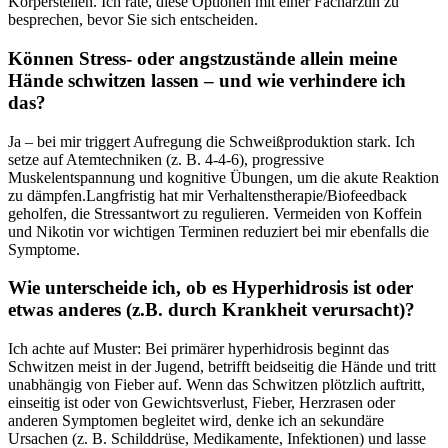
Körperstellen. Ich rate, diese Optionen mit einer Fachärztin zu
besprechen, bevor Sie sich⁣ entscheiden.
Können Stress- oder angstzustände allein meine
Hände schwitzen lassen – und wie verhindere ich
das?
Ja – bei mir triggert Aufregung die Schweißproduktion stark. Ich
setze auf ⁣Atemtechniken (z. B. ⁣4-4-6),⁢ progressive
Muskelentspannung‍ und kognitive Übungen, um die akute Reaktion
zu dämpfen.Langfristig hat mir Verhaltenstherapie/Biofeedback
geholfen, die​ Stressantwort zu ​regulieren. Vermeiden von Koffein
und Nikotin vor wichtigen ​Terminen reduziert bei mir ebenfalls die
Symptome.
Wie unterscheide ich, ob es Hyperhidrosis ⁢ist oder
etwas⁤ anderes‍ (z.B.‍ durch Krankheit verursacht)?
Ich⁣ achte auf Muster: Bei ‌primärer hyperhidrosis beginnt das
Schwitzen meist in der Jugend, betrifft‍ beidseitig die Hände ⁣und tritt
unabhängig‌ von Fieber ‌auf. Wenn das Schwitzen plötzlich⁤ auftritt,
‌einseitig ist⁣ oder⁢ von Gewichtsverlust, Fieber, Herzrasen oder⁣
anderen‍ Symptomen ​begleitet wird, denke ich ​an sekundäre
Ursachen ⁤(z. B. Schilddrüse, Medikamente,​ Infektionen) und lasse ​