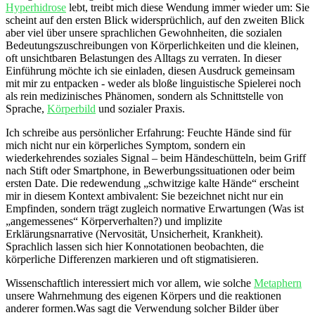
Hyperhidrose
lebt, treibt mich⁤ diese Wendung ⁤immer wieder um: Sie
scheint auf den⁤ ersten ‍Blick widersprüchlich, auf den zweiten ⁢Blick
‍aber ⁢viel über ⁤unsere sprachlichen Gewohnheiten, die sozialen
Bedeutungszuschreibungen von‍ Körperlichkeiten und die kleinen,
oft unsichtbaren Belastungen ⁤des Alltags ⁤zu verraten. In dieser⁤
Einführung möchte ich ‍sie⁣ einladen, diesen Ausdruck gemeinsam ​
mit mir zu entpacken ⁣- weder als bloße linguistische Spielerei noch
als rein medizinisches Phänomen, ⁢sondern ​als Schnittstelle von
Sprache,
Körperbild
und sozialer Praxis.
Ich schreibe aus persönlicher Erfahrung: Feuchte Hände sind für
mich nicht nur ⁢ein körperliches Symptom, sondern ein
wiederkehrendes soziales Signal – beim Händeschütteln, beim Griff‌
nach Stift oder Smartphone, ​in Bewerbungssituationen‌ oder beim
ersten Date. Die ‍redewendung‌ „schwitzige kalte Hände“ erscheint
‍mir in diesem Kontext ⁤ambivalent: Sie bezeichnet nicht nur ein
‍Empfinden, sondern trägt zugleich normative Erwartungen (Was ist
„angemessenes“ ‌Körperverhalten?) und implizite
Erklärungsnarrative (Nervosität, Unsicherheit,⁣ Krankheit).
Sprachlich⁤ lassen sich⁤ hier⁣ Konnotationen beobachten, die
körperliche Differenzen markieren und oft stigmatisieren.
Wissenschaftlich interessiert mich vor allem, ⁤wie solche
Metaphern
unsere Wahrnehmung des eigenen Körpers und die reaktionen
anderer formen.Was sagt die Verwendung solcher Bilder⁣ über