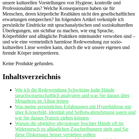
unsere kulturellen Vorstellungen von⁢ Hygiene, kontrolle ⁤und
⁣Professionalität aus? Welche Konsequenzen haben sie für ​
Menschen, deren körperliche Realitäten nicht den gesellschaftlichen⁢
erwartungen entsprechen? Im folgenden Artikel ‌verknüpfe ich
persönliche Eindrücke ‍mit⁣ sprachanalytischen ⁣und soziokulturellen
Überlegungen, um sichtbar zu machen, wie eng Sprache,
Körperbilder und alltägliche Praktiken miteinander verwoben sind –
und wie ‍eine vermeintlich harmlose Redewendung⁣ zur sozio-
kulturellen Linse werden ‍kann, durch die wir unsere ⁢eigenen ‌und
⁢fremde Körper interpretieren.
Keine Produkte gefunden.
Inhaltsverzeichnis
Wie ich die‌ Redewendung ​Schwitzige kalte Hände
sprachwissenschaftlich analysiere und was Sie daraus über
Metaphern​ im Alltag lernen
Was meine persönlichen Erfahrungen mit Hyperhidrose mir
über Körperbild, Identität⁢ und Selbstwahrnehmung sagen und‌
wie Sie ⁤daraus Nutzen ziehen⁣ können
Warum die objektive physiologie feuchter ⁣Hände oft‍ im
Widerspruch zu alltäglichen ⁣Zuschreibungen steht und Sie
diese Diskrepanz besser verstehen ⁣sollten