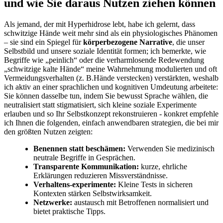
und​ wie Sie daraus Nutzen ziehen ‍können
Als‍ jemand, der mit Hyperhidrose lebt, habe ‌ich gelernt, dass
schwitzige Hände weit mehr sind als ein physiologisches Phänomen‌
– sie sind ein ‌Spiegel für
körperbezogene Narrative
, die unser
Selbstbild​ und unsere ⁤soziale ⁤Identität formen; ich bemerkte, ⁢wie
Begriffe wie „peinlich“ oder die verharmlosende Redewendung
„schwitzige ‌kalte Hände“ meine Wahrnehmung modulierten und oft
Vermeidungsverhalten (z. B.Hände verstecken) verstärkten, weshalb
ich aktiv an einer sprachlichen ‌und ⁤kognitiven ⁤Umdeutung arbeitete:
Sie ⁣können dasselbe tun, indem Sie bewusst Sprache wählen, die
neutralisiert​ statt stigmatisiert,‌ sich kleine soziale Experimente
erlauben und so ⁢Ihr Selbstkonzept ‌rekonstruieren ​- konkret empfehle
ich Ihnen die folgenden, einfach anwendbaren strategien, die bei mir
den größten ⁤Nutzen zeigten:⁣
Benennen statt beschämen:
Verwenden Sie medizinisch
neutrale Begriffe in Gesprächen.
Transparente ​Kommunikation:
kurze, ehrliche⁢
Erklärungen reduzieren Missverständnisse.
Verhaltens-experimente:
Kleine Tests in sicheren
Kontexten stärken Selbstwirksamkeit.
Netzwerke:
austausch mit Betroffenen normalisiert und
bietet praktische Tipps.