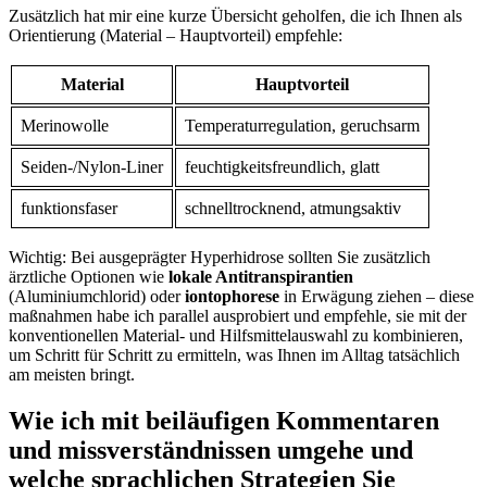
Zusätzlich ​hat mir eine kurze Übersicht geholfen,⁣ die ich Ihnen als
Orientierung (Material – Hauptvorteil) empfehle:
Material
Hauptvorteil
Merinowolle
Temperaturregulation, geruchsarm
Seiden-/Nylon-Liner
feuchtigkeitsfreundlich, ‌glatt
funktionsfaser
schnelltrocknend, atmungsaktiv
Wichtig: ​Bei ausgeprägter ‌Hyperhidrose sollten Sie zusätzlich
ärztliche Optionen⁢ wie
lokale Antitranspirantien
(Aluminiumchlorid)⁣ oder
iontophorese
in Erwägung ziehen – diese
maßnahmen⁣ habe ich parallel ‌ausprobiert​ und ⁣empfehle, sie mit der
konventionellen Material- und Hilfsmittelauswahl zu kombinieren,
um Schritt für Schritt zu⁣ ermitteln, was Ihnen im Alltag tatsächlich
am meisten ⁣bringt.
Wie ich mit beiläufigen Kommentaren‌
und missverständnissen umgehe und
welche sprachlichen Strategien⁣ Sie