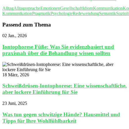
Alltag
Alltagssprache
Emotionen
Gesellschaft
Idiom
Kommunikation
Kon
Kommunikation
Pragmatik
Psychologie
Redewendung
Semantik
Sozioli
Passend zum Thema
02 Jan., 2026
Iontophorese Füße: Was Sie evidenzbasiert und
praxisnah über die Behandlung wissen sollten
18 März, 2026
Schweißdrüsen-Iontophorese: Eine wissenschaftliche,
aber lockere Einführung für Sie
23 Juni, 2025
Was tun gegen schwitzige Hände? Hausmittel und
Tipps für Ihre Wohlfühlbarkeit