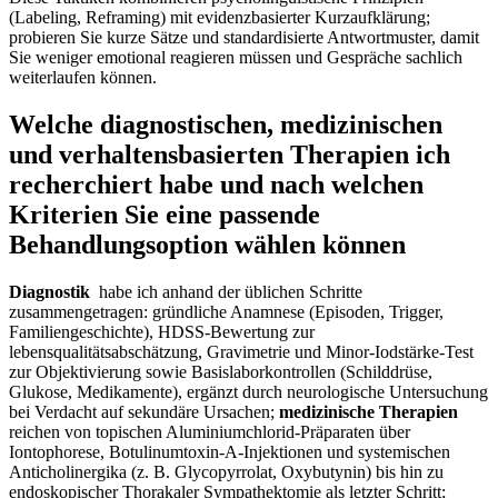
(Labeling, ​Reframing) mit evidenzbasierter Kurzaufklärung;
probieren Sie ​kurze Sätze und standardisierte Antwortmuster, damit
Sie weniger emotional reagieren müssen und Gespräche sachlich⁣
weiterlaufen können.
Welche diagnostischen, medizinischen
und verhaltensbasierten Therapien ich
recherchiert habe⁣ und ⁣nach welchen
Kriterien Sie eine passende​
Behandlungsoption wählen⁢ können
Diagnostik
⁣ habe ⁤ich anhand der üblichen Schritte
zusammengetragen: gründliche Anamnese (Episoden, Trigger,
Familiengeschichte), HDSS-Bewertung zur
lebensqualitätsabschätzung, Gravimetrie und Minor-Iodstärke-Test
zur Objektivierung sowie ⁣Basislaborkontrollen (Schilddrüse,
Glukose,​ Medikamente),⁢ ergänzt durch neurologische⁤ Untersuchung
bei Verdacht auf sekundäre ‍Ursachen;
medizinische Therapien
reichen von ⁣topischen Aluminiumchlorid-Präparaten über‌
Iontophorese, ⁢Botulinumtoxin-A-Injektionen und systemischen
Anticholinergika (z. B.⁤ Glycopyrrolat, Oxybutynin) ‍bis hin ⁢zu
⁢endoskopischer Thorakaler ​Sympathektomie ‌als letzter Schritt;