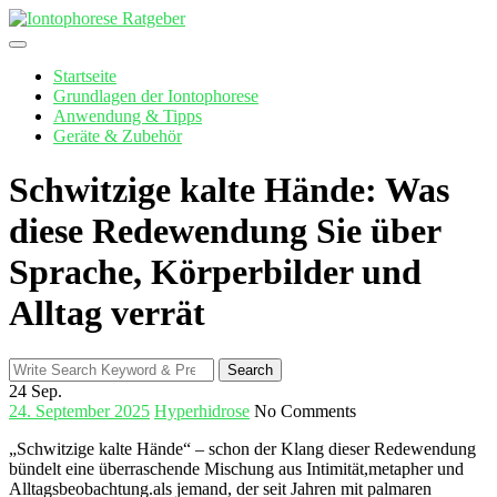
Skip
to
content
Startseite
Grundlagen der Iontophorese
Anwendung & Tipps
Geräte & Zubehör
Schwitzige kalte Hände: Was
diese Redewendung Sie über
Sprache, Körperbilder und
Alltag verrät
Search
Search
for:
24
Sep.
24. September 2025
Hyperhidrose
No Comments
„Schwitzige kalte Hände“ – schon der Klang dieser Redewendung
bündelt eine überraschende Mischung aus Intimität,metapher und
Alltagsbeobachtung.als jemand, der ⁤seit Jahren​ mit palmaren