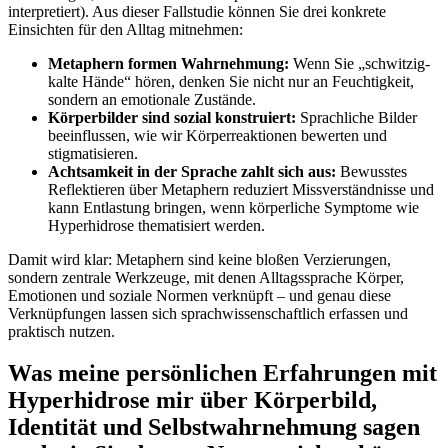
interpretiert). Aus ⁢dieser Fallstudie können Sie drei konkrete
Einsichten für den Alltag mitnehmen:
Metaphern formen Wahrnehmung:
Wenn ⁣Sie​ „schwitzig-
kalte Hände“ hören, denken ⁤Sie nicht ⁣nur an Feuchtigkeit,
sondern an emotionale Zustände.
Körperbilder sind‌ sozial konstruiert:
Sprachliche Bilder
beeinflussen,⁤ wie wir Körperreaktionen bewerten und
stigmatisieren.
Achtsamkeit ‌in der Sprache zahlt sich aus:
Bewusstes
‍Reflektieren über Metaphern ‌reduziert Missverständnisse und
kann Entlastung⁣ bringen, wenn körperliche Symptome wie
Hyperhidrose thematisiert⁢ werden.
Damit ⁤wird⁤ klar: Metaphern ‌sind keine bloßen Verzierungen,
sondern zentrale ​Werkzeuge, mit denen Alltagssprache Körper,
Emotionen und soziale‍ Normen verknüpft – ⁤und genau diese
Verknüpfungen lassen sich ⁣sprachwissenschaftlich erfassen und
praktisch nutzen.
Was meine persönlichen Erfahrungen mit
Hyperhidrose ​mir über Körperbild,
Identität‌ und​ Selbstwahrnehmung sagen