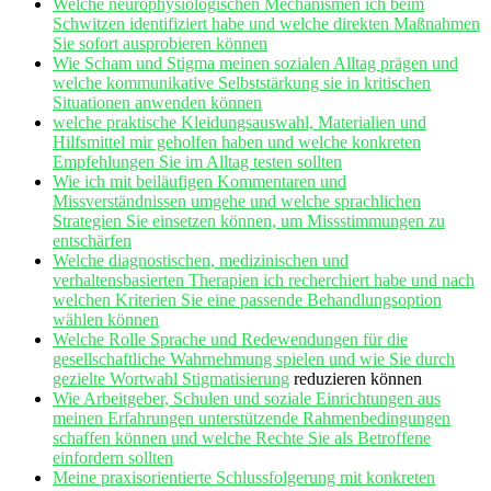
Welche neurophysiologischen Mechanismen ich beim
Schwitzen identifiziert habe und welche direkten Maßnahmen
Sie sofort ‌ausprobieren können
Wie Scham und Stigma ​meinen sozialen ‍Alltag⁤ prägen und
welche kommunikative ⁣Selbststärkung sie in kritischen
Situationen anwenden⁤ können
welche praktische ⁢Kleidungsauswahl, Materialien und
Hilfsmittel mir⁢ geholfen haben⁢ und welche ​konkreten
‍Empfehlungen Sie im Alltag testen sollten
Wie‍ ich ‍mit beiläufigen Kommentaren und
Missverständnissen umgehe und welche sprachlichen
Strategien Sie einsetzen können, um Missstimmungen zu
⁣entschärfen
Welche ⁢diagnostischen,‌ medizinischen und
verhaltensbasierten Therapien⁤ ich recherchiert habe und nach
welchen Kriterien Sie eine passende Behandlungsoption
wählen ‌können
Welche Rolle‌ Sprache und Redewendungen für die
gesellschaftliche Wahrnehmung spielen und wie ⁣Sie‌ durch
gezielte Wortwahl
Stigmatisierung
reduzieren⁣ können
Wie Arbeitgeber, Schulen​ und soziale Einrichtungen aus
meinen Erfahrungen​ unterstützende ⁤Rahmenbedingungen
⁣schaffen können und ‍welche ⁣Rechte Sie als Betroffene
einfordern sollten
Meine praxisorientierte Schlussfolgerung mit ​konkreten