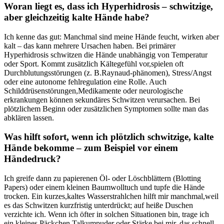
Woran liegt es, dass ‌ich Hyperhidrosis – schwitzige,
aber gleichzeitig kalte⁣ Hände habe?
Ich​ kenne das gut: Manchmal ⁤sind meine ⁣Hände feucht, wirken aber
kalt – das​ kann mehrere ⁤Ursachen haben. Bei primärer
Hyperhidrosis‍ schwitzen‍ die Hände unabhängig von Temperatur ​
oder Sport. Kommt zusätzlich Kältegefühl vor,spielen oft
Durchblutungsstörungen (z. ⁢B.Raynaud-phänomen), Stress/Angst
oder eine autonome ‌fehlregulation eine Rolle. Auch
Schilddrüsenstörungen,Medikamente oder neurologische⁤
erkrankungen können sekundäres Schwitzen verursachen.⁣ Bei
plötzlichem Beginn ⁤oder zusätzlichen Symptomen ‍sollte ​man das
abklären⁤ lassen.
Was hilft sofort, wenn ich plötzlich schwitzige, kalte
Hände ⁣bekomme – zum Beispiel vor einem
Händedruck?
Ich ⁣greife dann zu papierenen Öl- oder ‌Löschblättern (Blotting
Papers) ⁢oder einem​ kleinen Baumwolltuch und‌ tupfe die Hände
trocken. Ein kurzes,kaltes ⁣Wasserstrahlchen hilft ‍mir manchmal,weil
es das Schwitzen kurzfristig unterdrückt; auf ‍heiße Duschen⁢
verzichte ich. Wenn ich öfter‌ in solchen Situationen bin,⁤ trage ich
ein kleines Päckchen ⁢Talkumpuder oder Stärke ​bei mir, das ⁤schnell