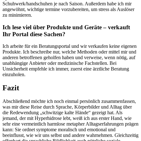
Schuhwerk/handschuhen je nach‍ Saison.​ Außerdem habe ⁤ich mir
angewöhnt, wichtige termine vorzubereiten,‌ um stress als Auslöser
zu minimieren.
Ich lese viel⁤ über Produkte und Geräte – verkauft
Ihr Portal diese Sachen?
Ich arbeite für ein Beratungsportal und wir ⁣verkaufen keine eigenen
Produkte. Ich beschreibe nur, welche​ Methoden oder mittel⁤ mir und
anderen betroffenen⁢ geholfen haben und verweise, wenn ⁤nötig, auf
unabhängige Anbieter oder medizinische Fachstellen. Bei
Unsicherheit empfehle ich immer, ⁣zuerst eine ärztliche Beratung⁢
einzuholen.
Fazit
Abschließend⁣ möchte ‍ich⁣ noch einmal persönlich zusammenfassen,
was mir diese Reise durch Sprache, Körperbilder und Alltag über
die Redewendung „schwitzige kalte Hände“ gezeigt hat. Als
jemand, der mit Hyperhidrose lebt, weiß ich⁣ aus erster ‌Hand, wie
sehr eine vermeintlich harmlose metapher Alltagserfahrungen​ prägen
kann: Sie ordnet ‍symptome‍ moralisch ⁢und emotional und ​
beeinflusst, wie wir uns selbst und‌ andere wahrnehmen. ⁢Gleichzeitig​
offenbart ⁤die sprachliche Bildlichkeit auch nützliche soziale