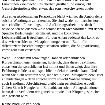
Funktionen ⁤- sie macht‌ Unsicherheit greifbar und⁣ ermöglicht
Gesprächseinstiege⁤ über etwas, ⁤das sonst verschwiegen bliebe.
Aus einer‍ akademischen Perspektive bleibt wichtig, die Ambivalenz
solcher Wendungen zu erkennen: Sie sind weder nur harmlos ​noch
nur schädlich. Forschungs- und Aufklärungsarbeit muss deshalb
beide‌ Seiten beleuchten – die semiotischen Mechanismen,‍ mit denen
Sprache Bedeutungen stabilisiert, und die konkreten⁤
Lebensrealitäten Betroffener. Für den Alltag bedeutet⁣ das konkret,
dass⁢ wir sensibler ⁢mit Metaphern umgehen⁢ und Raum für
differenzierte‍ beschreibungen ‍schaffen sollten,⁤ die Stigmatisierung
verringern statt verstärken.
Wenn Sie selbst mit schwitzigen Händen oder‍ ähnlichen
Körperphänomenen umgehen, ‌hoffe ​ich, dass dieser⁢ Text ​Ihnen ​
etwas von der sprachlichen last nimmt⁤ und Ihnen zeigt, dass Ihre
‌Erfahrung valide ist und ⁢sprachlich⁤ reflektiert werden kann. Und
wenn Sie nicht betroffen ‍sind, lade ‍ich ‍Sie ein, Metaphern bewusster
zu ‍hinterfragen – ⁣denn sprache formt sowohl‌ Wahrnehmung ​als
auch Handlung. Abschließend bleibt mein persönlicher ⁤Appell:
Gehen Sie mit Neugier und Empathie an solche Alltagssituationen
heran,dann verändern​ wir gemeinsam,wie über Körper gesprochen
und ​gedacht ‌wird.
Keine Produkte gefunden.