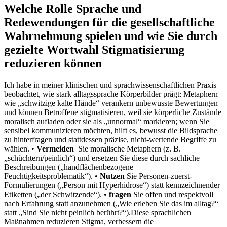
Welche Rolle Sprache und
Redewendungen für die gesellschaftliche
Wahrnehmung spielen und wie Sie durch
gezielte⁤ Wortwahl Stigmatisierung
reduzieren‍ können
Ich‍ habe in meiner klinischen und sprachwissenschaftlichen Praxis
beobachtet, wie stark alltagssprache Körperbilder prägt: Metaphern
wie „schwitzige ⁢kalte Hände“‍ verankern unbewusste Bewertungen⁢
und können Betroffene stigmatisieren, weil sie körperliche Zustände
moralisch aufladen‌ oder sie als „unnormal“ markieren; wenn Sie
sensibel kommunizieren möchten, hilft es, bewusst die Bildsprache
zu hinterfragen und stattdessen präzise, nicht-wertende Begriffe zu
wählen. •
Vermeiden
⁤ Sie moralische Metaphern (z. B.
„schüchtern/peinlich“) und ersetzen⁢ Sie diese durch sachliche
Beschreibungen („handflächenbezogene
Feuchtigkeitsproblematik“). ​•
Nutzen
Sie Personen-zuerst-
Formulierungen („Person mit ⁤Hyperhidrose“) statt kennzeichnender
Etiketten („der Schwitzende“).‌ •
fragen
​Sie ‍offen und ⁤respektvoll
nach Erfahrung⁤ statt⁣ anzunehmen („Wie erleben Sie das im alltag?“
statt „Sind Sie ⁢nicht peinlich berührt?“).Diese sprachlichen
Maßnahmen reduzieren‍ Stigma, verbessern die