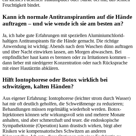
Feuchtigkeit bindet.
Kann ich normale Antitranspirantien auf‌ die​ Hände
auftragen – und wie wende⁣ ich‌ sie am ⁢besten an?
Ja, ⁤ich habe gute‍ Erfahrungen mit speziellen Aluminiumchlorid-
haltigen ​Antitranspirants für die Hände gemacht. Die‍ richtige
Anwendung ist wichtig: Abends nach dem Waschen⁤ dünn auftragen
und über ⁣Nacht einwirken lassen, am Morgen abwaschen. Bei
‌empfindlicher haut⁣ kann es brennen ​oder zu Irritationen kommen –
dann ‌lieber mit niedrigerer‌ Konzentration oder nach Rücksprache
mit​ einer⁢ Hautärztin ‌abklären.
Hilft⁣ Iontophorese oder Botox wirklich ⁢bei
schwitzigen, kalten‌ Händen?
Aus eigener Erfahrung: Iontophorese (leichter strom ​durch Wasser)
hat‌ mir oft deutlich ‌geholfen, die‌ Schweißmenge zu reduzieren;‍
Behandlungen müssen regelmäßig⁤ wiederholt werden.⁤ Botox-
Injektionen können ‌sehr wirkungsvoll ⁤sein und mehrere Monate
anhalten, sind aber schmerzhaft und teuer. die endoskopische
Sympathektomie (Operation) kann drastisch ‍wirken, ⁤birgt aber
Risiken wie kompensatorisches Schwitzen ⁣an anderen⁣