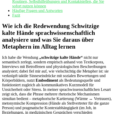
Routinen, Selbsthilfeübungen und Kontaktstellen, die ‌Sie
sofort nutzen können
Häufige Fragen und Antworten
Fazit
Wie ich die Redewendung⁣ Schwitzige
kalte ‌Hände sprachwissenschaftlich
analysiere und was Sie daraus über
Metaphern im Alltag lernen
Ich habe die Wendung‍
„schwitzige kalte Hände“
nicht nur
semantisch zerlegt, sondern‍ empirisch anhand von Textkorpora,
Interviews ⁢mit Betroffenen und physiologischen⁢ Beschreibungen
analysiert; dabei fiel mir auf, ⁣wie vielschichtig die Metapher ist: sie
verknüpft taktile Sinneseindrücke mit sozialen Bewertungen und
Körperbildern, nutzt
Embodiment
als Bedeutungsquelle und‌
funktioniert zugleich​ als kommunikatives Kurzmodell ‌für
Unsicherheit ‍oder ⁤Stress. In meiner ​sprachwissenschaftlichen Lesart
zeigt sich, dass die Phrase mehrere rhetorische Mechanismen
simultan bedient – metaphorische Kartierung (Wärme‍ ↔ Vertrauen),
metonymische ‍Kompression (Hände als Stellvertreter für die ⁢ganze⁢
Person) ‍und⁢ pragmatische Kontextabhängigkeit (im Job, in
Beziehungen,⁢ in medizinischen Gesprächen verschieden⁤