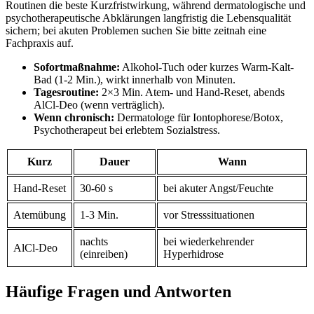
Routinen die beste ⁤Kurzfristwirkung, während ⁣dermatologische und
psychotherapeutische Abklärungen langfristig die Lebensqualität
sichern; bei akuten⁢ Problemen suchen Sie bitte ⁤zeitnah eine
Fachpraxis auf.
Sofortmaßnahme:
Alkohol-Tuch oder kurzes Warm-Kalt-
Bad (1-2 Min.), wirkt innerhalb von Minuten.
Tagesroutine:
2×3 Min. Atem- ⁢und Hand-Reset, abends
AlCl-Deo‌ (wenn verträglich).
Wenn chronisch:
Dermatologe für‌ Iontophorese/Botox,
⁤Psychotherapeut⁤ bei erlebtem Sozialstress.
Kurz
Dauer
Wann
Hand-Reset
30-60​ s
bei‍ akuter Angst/Feuchte
Atemübung
1-3 Min.
vor Stresssituationen
nachts
bei wiederkehrender
AlCl-Deo
(einreiben)
Hyperhidrose
Häufige Fragen und ⁣Antworten