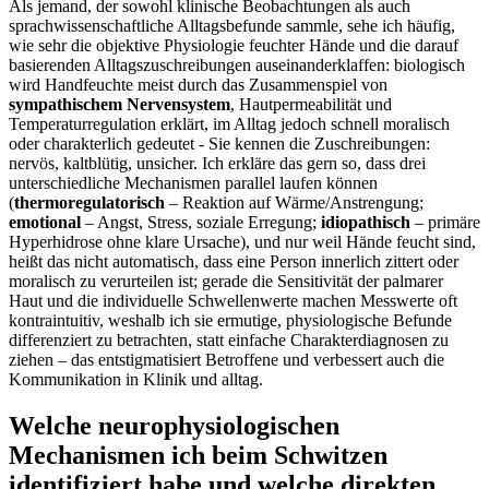
Als jemand, der sowohl klinische Beobachtungen als auch
sprachwissenschaftliche Alltagsbefunde sammle,‌ sehe ich häufig,
wie sehr die objektive ⁢Physiologie feuchter Hände und die darauf‌
basierenden Alltagszuschreibungen auseinanderklaffen: biologisch
wird ⁤Handfeuchte meist durch das Zusammenspiel von
sympathischem Nervensystem
, Hautpermeabilität und
Temperaturregulation erklärt, im Alltag jedoch schnell moralisch
oder charakterlich gedeutet ‍- ‍Sie ​kennen die Zuschreibungen:
nervös, kaltblütig, unsicher. Ich erkläre das gern so, dass drei
⁤unterschiedliche Mechanismen parallel ⁤laufen können
(
thermoregulatorisch
– Reaktion auf ⁤Wärme/Anstrengung
;
emotional
– Angst, Stress, soziale Erregung
;
idiopathisch
– primäre
Hyperhidrose ohne ⁣klare Ursache
)
, und ⁣nur weil Hände feucht sind,
heißt das nicht automatisch, dass eine Person innerlich zittert oder
moralisch ​zu verurteilen ist; gerade die Sensitivität der palmarer
Haut und ‌die individuelle Schwellenwerte machen Messwerte oft⁣
kontraintuitiv, weshalb ich sie‌ ermutige, ⁢physiologische Befunde
differenziert zu betrachten, statt einfache Charakterdiagnosen zu
ziehen⁤ – das entstigmatisiert Betroffene und verbessert ‌auch‌ die
Kommunikation in Klinik und alltag.
Welche ​neurophysiologischen
Mechanismen ich beim Schwitzen
identifiziert habe und welche direkten