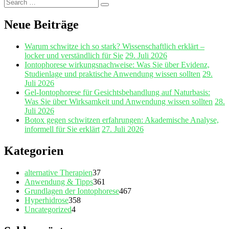
Search
Search
for:
Neue Beiträge
Warum schwitze ich so stark? Wissenschaftlich erklärt –
locker und verständlich für Sie
29. Juli 2026
Iontophorese wirkungsnachweise: Was Sie über Evidenz,
Studienlage und praktische Anwendung wissen sollten
29.
Juli 2026
Gel‑Iontophorese für Gesichtsbehandlung auf Naturbasis:
Was Sie über Wirksamkeit und Anwendung wissen sollten
28.
Juli 2026
Botox gegen schwitzen erfahrungen: Akademische Analyse,
informell für Sie erklärt
27. Juli 2026
Kategorien
alternative Therapien
37
Anwendung & Tipps
361
Grundlagen der Iontophorese
467
Hyperhidrose
358
Uncategorized
4