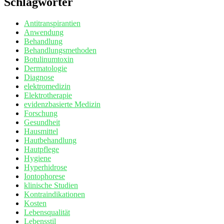
Schlagwörter
Antitranspirantien
Anwendung
Behandlung
Behandlungsmethoden
Botulinumtoxin
Dermatologie
Diagnose
elektromedizin
Elektrotherapie
evidenzbasierte Medizin
Forschung
Gesundheit
Hausmittel
Hautbehandlung
Hautpflege
Hygiene
Hyperhidrose
Iontophorese
klinische Studien
Kontraindikationen
Kosten
Lebensqualität
Lebensstil