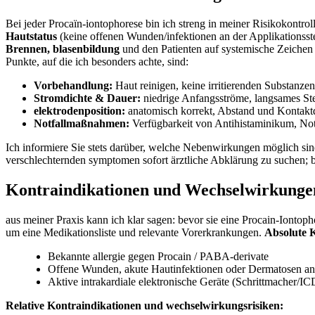
Bei jeder Procaïn‑iontophorese bin ⁢ich⁢ streng in​ meiner Risikokontrol
Hautstatus
⁣(keine offenen Wunden/infektionen an der Applikationsst
Brennen, blasenbildung
und den Patienten ⁤auf systemische Zeichen w
Punkte,⁢ auf die ich besonders ⁢achte, sind:
Vorbehandlung:
Haut reinigen, ⁢keine irritierenden​ Substanzen
Stromdichte & Dauer:
niedrige Anfangsströme, langsames ‍Ste
elektrodenposition:
anatomisch korrekt,⁣ Abstand und Kontaktqua
Notfallmaßnahmen:
​Verfügbarkeit von Antihistaminikum, Notf
Ich informiere Sie stets darüber, welche Nebenwirkungen⁣ möglich sin
verschlechternden symptomen sofort ärztliche Abklärung zu‍ suchen; b
Kontraindikationen und Wechselwirkungen:
aus meiner⁤ Praxis kann⁢ ich‍ klar⁤ sagen: bevor‍ sie ‌eine Procain-Iont
um eine Medikationsliste und relevante Vorerkrankungen.
Absolute ⁢
Bekannte ⁣allergie gegen Procain / PABA-derivate
Offene Wunden, akute Hautinfektionen oder Dermatosen ⁢an
Aktive‍ intrakardiale elektronische Geräte (Schrittmacher/I
Relative Kontraindikationen und wechselwirkungsrisiken: