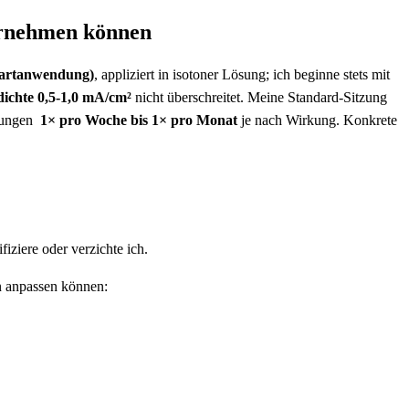
bernehmen können
Startanwendung)
, appliziert in isotoner ⁢Lösung; ich beginne stets mit‍
ichte⁢ 0,5-1,0 mA/cm²
⁣nicht überschreitet. Meine ⁣Standard‑Sitzung‌
ungen ⁢
1× pro Woche bis 1× pro Monat
je nach Wirkung. ​Konkrete
iziere oder verzichte⁤ ich.
n anpassen können: