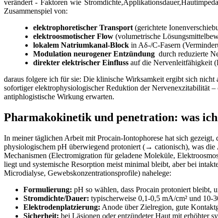
verändert ‌- Faktoren wie ​Stromdichte,Applikationsdauer,Hautimpeda
Zusammenspiel von:
elektrophoretischer Transport
(gerichtete Ionenverschieb
elektroosmotischer Flow
(volumetrische Lösungsmittelbe
lokalem Natriumkanal-Block
in Aδ-/C-Fasern (Verminderun
Modulation neurogener Entzündung
‌ durch ‌reduzierte 
direkter elektrischer Einfluss
auf ⁣die Nervenleitfähigkeit
daraus ‍folgere ich​ für sie: Die ‌klinische Wirksamkeit ergibt sich⁤ ni
sofortiger elektrophysiologischer Reduktion der Nervenexzitabilität –
‍antiphlogistische Wirkung erwarten.
Pharmakokinetik und penetration: was ich⁤
In⁤ meiner täglichen ​Arbeit mit Procain‑Iontophorese hat sich gezeigt, 
physiologischem ⁤pH überwiegend ⁣protoniert ‌(→ cationisch), was die
Mechanismen⁣ (Electromigration für‌ geladene⁣ Moleküle, Elektroosmose
liegt und‌ systemische Resorption ⁣meist minimal bleibt, ‍aber bei intak
Microdialyse, Gewebskonzentrationsprofile) nahelege:
Formulierung:
⁣pH so wählen, dass Procain protoniert bleibt,
Stromdichte/Dauer:
typischerweise 0,1-0,5 mA/cm² und 10-30 
Elektrodenplatzierung:
⁣Anode über Zielregion, gute ⁣Kontakt
Sicherheit:
bei Läsionen oder⁤ entzündeter Haut mit erhöhter sy