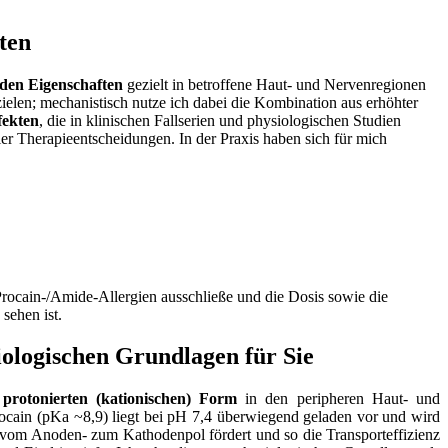
lten
nden Eigenschaften
gezielt in betroffene Haut- und Nervenregionen
len; mechanistisch nutze ich ⁢dabei die Kombination aus‌ erhöhter​
fekten
,⁣ die in klinischen⁣ Fallserien und⁤ physiologischen‍ Studien
r Therapieentscheidungen. In der Praxis haben sich ⁣für⁢ mich
 Procain‑/Amide‑Allergien ausschließe und die⁢ Dosis sowie die
 sehen ist.
ologischen Grundlagen ​für Sie
r
protonierten ⁤(kationischen) Form
in​ den‌ peripheren Haut- und
in (pKa ~8,9) liegt ⁤bei ‍pH ⁢7,4 überwiegend geladen vor ​und wird
vom​ Anoden- zum⁤ Kathodenpol‍ fördert und so die‍ Transporteffizienz