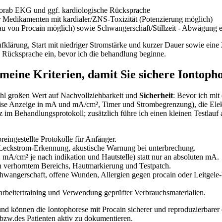
orab EKG und ggf. kardiologische‍ Rücksprache
er Medikamenten ⁣mit​ kardialer/ZNS-Toxizität (Potenzierung möglich)
 von Procain möglich) sowie⁢ Schwangerschaft/Stillzeit ⁣- ‌Abwägung e
‍ Aufklärung,⁢ Start mit niedriger Stromstärke und ​kurzer Dauer sowie e
e Rücksprache ein, bevor ich die ‌behandlung⁢ beginne.
eine ‌Kriterien,⁢ damit Sie sichere ⁢Iontoph
wahl großen ⁣Wert‌ auf Nachvollziehbarkeit und
Sicherheit
:​ Bevor ich mit
se Anzeige‍ in mA ⁤und mA/cm², Timer und Strombegrenzung), die Elektro
‍im‍ Behandlungsprotokoll; zusätzlich führe ich einen‍ kleinen Testlauf
reingestellte⁤ Protokolle für Anfänger.
Leckstrom-Erkennung, ⁢akustische Warnung bei unterbrechung.
A/cm²‍ je⁣ nach indikation und Hautstelle)⁢ statt nur an absoluten ‌mA.
n verhorntem Bereichs, Hautmarkierung und Testpatch.
wangerschaft, offene​ Wunden, Allergien gegen ⁤procain oder Leitgele-bei
tarbeitertraining und Verwendung geprüfter Verbrauchsmaterialien.
 und können die ‌Iontophorese ⁢mit Procain ⁢sicherer und ⁤reproduzierba
bzw.des⁤ Patienten aktiv ​zu dokumentieren.