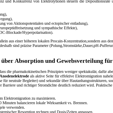
nz und ⁢Konkurrenz ⁣von Elektrolytionen steuern die Depositionsrate 
ung),
wegung),
g von‍ Aktionspotentialen​ und ectopischer entladung),
Neuropeptidfreisetzung und sympathische Effekte),
 ⁢(DC-Blockade/Hyperpolarisation).
cht allein aus ⁣einer⁤ höheren lokalen Procain-Konzentration,sondern aus d
 ​deshalb sind‍ präzise Parameter (Polung,Stromstärke,Dauer,pH-Pufferu
 über Absorption und Gewebsverteilung für⁤ 
dass die pharmakokinetischen Prinzipien⁣ weniger spektakulär, dafür ‌aber 
Anodenelektrode
als aktive​ Seite für effektive Elektromigration nahele
 für neutrale Begleiter)⁤ und sekundär über Hautanhangsstrukturen, sodas
ter‍ Barriere und richtiger Stromdichte deutlich reduziert wird.⁢ Praktis
 um Elektromigration zu maximieren.
Minuten balancieren lokale⁣ Wirksamkeit vs.‌ Brennen.
gele⁢ verwenden.
stemischer Resorption rechnen⁢ und Dosis/Zeiten ‍anpassen.