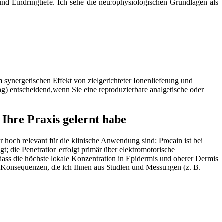
und​ Eindringtiefe. Ich sehe die neurophysiologischen Grundlagen als
em synergetischen Effekt von‍ zielgerichteter Ionenlieferung und
ng) entscheidend,wenn Sie eine ⁢reproduzierbare analgetische oder
Ihre Praxis gelernt ⁤habe
hoch ‍relevant ⁣für die ​klinische Anwendung‍ sind: Procain ​ist bei
gt;⁢ die Penetration erfolgt primär über⁤ elektromotorische​
s‍ die ​höchste⁤ lokale Konzentration in ‍Epidermis und oberer ⁢Dermis
che Konsequenzen, die ich Ihnen aus Studien und ​Messungen ⁣(z. B.⁤