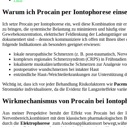
Warum ich Procain per‌ Iontophorese einsetz
Ich setze Procain per Iontophorese ein, ‍weil diese Kombination‌ mir er
zu bringen, die ⁢systemische Belastung zu minimieren und häufig eine
Gewebekonzentration, elektrischer Feldlenkung der Ladungsträger⁣ u
dokumentiert sind – dennoch⁢ kommuniziere ich offen mit Ihnen über d
folgende Indikationen⁣ als ⁤besonders geeignet erwiesen:
lokale neuropathische Schmerzen (z. B. post‑traumatisch, Ner
komplexes regionales ​Schmerzsyndrom⁤ (CRPS) in⁢ Frühstadien
lokalisierte muskuläre/arthrotische Schmerzen ​zur Analgesie vo
postoperative‍ wundschmerzen ⁣bei intakter ⁤Haut
entzündliche Haut‑/Weichteilerkrankungen‍ zur Unterstützung 
Wichtig ist, dass ich vor jeder ‌Behandlung Risikofaktoren wie
Pacema
Stromstärke individualisiere, da ⁢die Evidenz ⁢für ‌Langzeiteffekte ‍vari
Wirkmechanismus von⁤ Procain bei Iontoph
Aus meiner Perspektive⁢ beruht ⁢der Effekt von ​Procain bei‌ der 
Nervenbereich,kombiniert mit dem klassischen pharmakologischen Blo
durch‌ die
Elektrophorese
⁤ zum Anodenapplikationsort ‌bewegt,währen