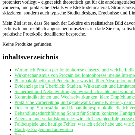
protoniert‍ vorliegt – eignet sich ‍theoretisch gut für die ⁤anodengetrieb
variieren, und praktische Details wie Elektrodenmaterial, Stromstärke
skizzieren, sondern auch⁢ typische Studiendesigns, Ergebnisse und Li
Mein Ziel ‍ist⁢ es, ‌dass Sie nach der Lektüre ​ein realistisches Bild 
technisch und⁢ rechtlich abgesichert umsetzen. ich lade ​Sie ein, krit
praktische Protokolle detaillierter bespreche.
Keine Produkte gefunden.
inhaltsverzeichnis
Warum ich Procain per Iontophorese einsetze⁢ und welche ‌Indik
Wirkmechanismus von Procain bei Iontophorese: ‌meine‍ Interpre
Pharmakokinetik und Penetration: was ⁤ich ‍über ⁢Absorption und
Evidenzlage⁢ im ‌Überblick: ​Studien, Wirksamkeit und⁣ Limitatione
Sicherheit und Nebenwirkungen: ⁤worauf ⁤ich achte und worauf S
Kontraindikationen und Wechselwirkungen: ‍klare Empfehlungen
Praktische vorbereitung ‍und⁣ gerätewahl: meine Kriterien, dami
Dosierung,⁤ Stromstärke ⁤und ⁢Behandlungsprotokolle, die ich
Behandlungsdurchführung Schritt ‌für‍ Schritt: konkrete Handgrif
Aftercare und verlaufskontrolle: wie ich Therapieerfolg ⁤messe 
Fallbeispiele und häufige Fehler: was⁣ ich erlebt habe‌ und ​wie 
Häufige‍ Fragen und⁤ antworten
Fazit