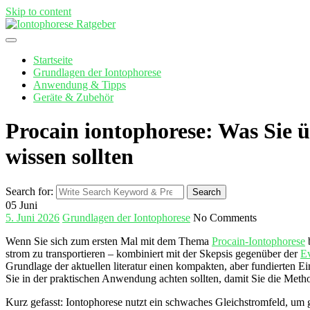
Skip to content
Startseite
Grundlagen der Iontophorese
Anwendung & Tipps
Geräte & Zubehör
Procain iontophorese: Was Sie
wissen sollten
Search for:
Search
05
Juni
5. Juni 2026
Grundlagen der Iontophorese
No Comments
Wenn⁣ Sie⁤ sich zum ersten Mal ‍mit dem Thema ‌
Procain-
Iontophorese
b
strom zu transportieren – kombiniert mit der ‍Skepsis gegenüber der
E
‍Grundlage der⁣ aktuellen⁣ literatur einen kompakten, aber fundierten
Sie in der praktischen Anwendung​ achten sollten, damit Sie die Meth
Kurz gefasst: Iontophorese nutzt ein schwaches Gleichstromfeld, ⁣um 