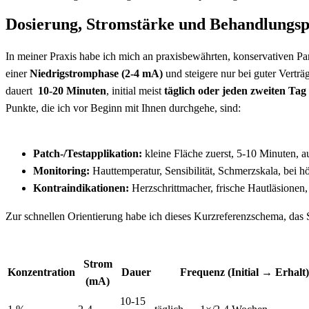
Dosierung, Stromstärke und Behandlungspr
‍In meiner Praxis habe ⁤ich mich an praxisbewährten, ‍konservativen Par
einer
Niedrigstromphase (2-4 mA)
und steigere nur bei ⁣guter Vertr
dauert ⁤
10-20 ‍Minuten
, ⁢initial meist
täglich oder ⁤jeden zweiten ⁢Tag
Punkte, die ich vor Beginn​ mit Ihnen durchgehe, ⁢sind:
⁤ ⁤
Patch‑/Testapplikation:
kleine Fläche zuerst, 5-10 Minuten, 
Monitoring:
Hauttemperatur, Sensibilität, Schmerzskala, bei 
Kontraindikationen:
Herzschrittmacher, frische Hautläsionen, b
Zur schnellen Orientierung habe ich dieses Kurzreferenzschema, das
⁢ ⁢
Strom
Konzentration
Dauer
Frequenz (Initial → Erhalt)
(mA)
10-15