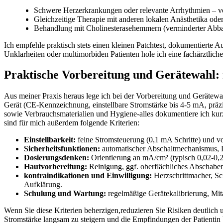
Schwere Herzerkrankungen oder​ relevante Arrhythmien – v
Gleichzeitige​ Therapie mit anderen lokalen Anästhetika ⁤od
Behandlung‌ mit Cholinesterasehemmern‌ (verminderter Abbau
Ich‌ empfehle​ praktisch stets ‍einen kleinen Patchtest, dokumentierte
Unklarheiten oder multimorbiden Patienten hole ich⁣ eine fachärztlich
Praktische Vorbereitung und ​Gerätewahl: m
Aus meiner​ Praxis heraus lege ⁤ich​ bei der Vorbereitung⁤ und ⁤Geräte
Gerät (CE-Kennzeichnung, einstellbare Stromstärke ⁤bis 4-5 mA, präzi
sowie ‍Verbrauchsmaterialien ‍und Hygiene-alles dokumentiere ich kurz 
sind für mich außerdem folgende Kriterien:
Einstellbarkeit:
feine ⁣Stromsteuerung (0,1 mA‍ Schritte) und vo
Sicherheitsfunktionen:
automatischer ⁤Abschaltmechanismus, 
Dosierungsdenken:
Orientierung ‍an mA/cm² (typisch 0,02-0,2 m
Hautvorbereitung:
Reinigung, ggf. oberflächliches Abschabe
kontraindikationen und Einwilligung:
Herzschrittmacher, Sch
Aufklärung.
Schulung und Wartung:
regelmäßige⁤ Gerätekalibrierung,‍ Mi
Wenn​ Sie diese Kriterien ⁣beherzigen,reduzieren Sie Risiken deutlich
⁤Stromstärke langsam‍ zu steigern und die Empfindungen der Patientin 