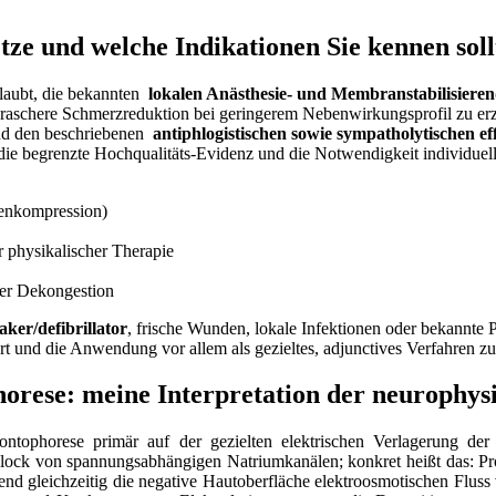
e und welche ‌Indikationen ‌Sie‍ kennen‍ sol
laubt, die bekannten ⁢
lokalen Anästhesie‑ und Membranstabilisiere
 raschere Schmerzreduktion bei geringerem Nebenwirkungsprofil zu erzie
nd den beschriebenen ​
antiphlogistischen‌ sowie sympatholytischen ef
ie begrenzte Hochqualitäts‑Evidenz und die Notwendigkeit​ individuelle
venkompression)
r physikalischer‌ Therapie
der Dekongestion
ker/defibrillator
, frische Wunden, lokale ⁣Infektionen ‍oder bekannte
iert und die⁣ Anwendung vor‌ allem als‍ gezieltes, adjunctives Verfahren zu
orese: meine Interpretation der neurophysi
Iontophorese primär auf der gezielten elektrischen ‌Verlagerung de
ck von spannungsabhängigen Natriumkanälen;⁢ konkret heißt ‍das: Proca
d ‌gleichzeitig die negative Hautoberfläche elektroosmotischen ⁣Fluss 