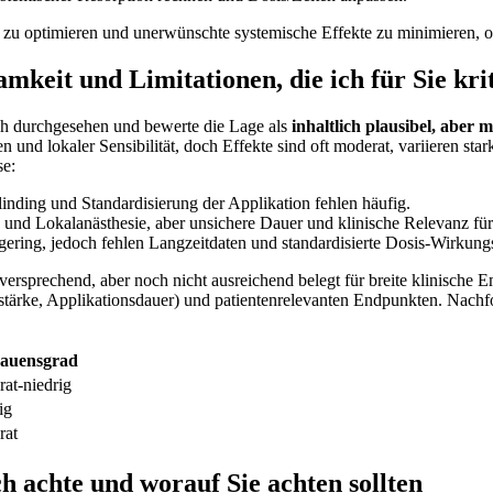
 zu ⁤optimieren⁤ und⁣ unerwünschte systemische Effekte zu⁣ minimieren,
mkeit und Limitationen, die ich⁤ für Sie ​kri
sch durchgesehen und bewerte die Lage als
inhaltlich plausibel,‍ aber ‍
und lokaler Sensibilität, doch ‍Effekte sind⁢ oft‌ moderat, variieren ‌s
e:⁤
ding⁢ und Standardisierung der​ Applikation​ fehlen ⁤häufig.
ie und Lokalanästhesie, aber unsichere‍ Dauer⁤ und klinische Relevanz f
ering, jedoch fehlen Langzeitdaten ‍und standardisierte​ Dosis‑Wirkun
ielversprechend,‌ aber noch nicht ausreichend belegt für breite klinische⁢
tärke, Applikationsdauer) und‍ patientenrelevanten Endpunkten.⁢ Nachfol
rauensgrad
at‑niedrig
ig
rat
 achte und worauf⁣ Sie⁢ achten sollten