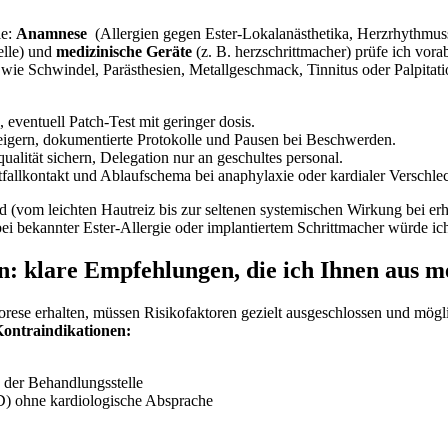
le:
Anamnese
⁤ (Allergien gegen Ester‑Lokalanästhetika, Herzrhythmusst
elle) und
medizinische ⁣Geräte
⁢(z. B. herzschrittmacher) prüfe ich vor
ie Schwindel, Parästhesien, ‍Metallgeschmack, Tinnitus oder ​Palpitatio
, eventuell Patch‑Test ⁣mit geringer dosis.
igern, ‌dokumentierte Protokolle‌ und Pausen bei Beschwerden.
lität sichern, ⁢Delegation‌ nur an geschultes ‍personal.
allkontakt und Ablaufschema bei anaphylaxie ⁤oder ⁣kardialer Verschle
d (vom leichten Hautreiz bis zur seltenen systemischen Wirkung bei ‌erh
ei ‍bekannter Ester‑Allergie oder implantiertem ‌Schrittmacher würde i
 klare Empfehlungen, die ich Ihnen aus me
ophorese erhalten, ⁤müssen ‍Risikofaktoren gezielt ausgeschlossen und ⁢mö
Kontraindikationen:
 der Behandlungsstelle
CD) ohne kardiologische ​Absprache