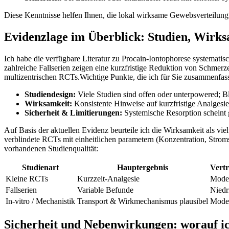
Diese Kenntnisse helfen Ihnen,‍ die ⁢lokal wirksame Gewebsverteilung
Evidenzlage ⁣im Überblick: ‍Studien, ⁤Wirksa
Ich habe ‍die verfügbare Literatur zu Procain‑Iontophorese systemati
zahlreiche Fallserien zeigen eine kurzfristige Reduktion von Schmerzen 
multizentrischen⁢ RCTs.Wichtige Punkte, die ich für Sie zusammenfass
Studiendesign:
Viele Studien sind offen oder unterpowered; Blin
Wirksamkeit:
Konsistente ⁣Hinweise‍ auf kurzfristige⁢ Analges
Sicherheit & Limitierungen:
Systemische Resorption scheint g
Auf ⁤Basis der aktuellen⁢ Evidenz beurteile ich‍ die Wirksamkeit ⁣als ⁢v
verblindete RCTs mit ​einheitlichen parametern (Konzentration, Stroms
vorhandenen Studienqualität:
Studienart
Hauptergebnis
Vert
Kleine RCTs
Kurzzeit‑Analgesie
Moder
Fallserien
Variable Befunde
Niedr
In-vitro ​/ Mechanistik
Transport ⁢&‌ Wirkmechanismus‍ plausibel
Mode
Sicherheit und⁣ Nebenwirkungen: worauf⁤ ich