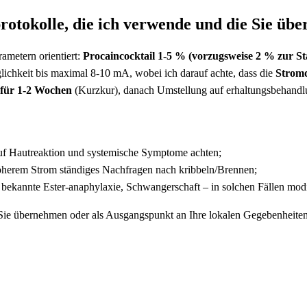
otokolle, die ich verwende und die Sie ü
ametern​ orientiert:
Procaincocktail 1-5 % (vorzugsweise 2 % zur 
äglichkeit bis maximal 8-10⁢ mA, wobei ich darauf achte, dass die
Stromd
 für ‍1-2 ⁤Wochen
‌(Kurzkur), danach Umstellung auf erhaltungsbehandl
auf Hautreaktion und systemische Symptome achten;
höherem Strom ständiges Nachfragen nach kribbeln/Brennen;
ekannte Ester‑anaphylaxie, ⁤Schwangerschaft – in ​solchen ⁣Fällen ⁤modif
 Sie übernehmen‍ oder als Ausgangspunkt an Ihre lokalen Gegebenheite