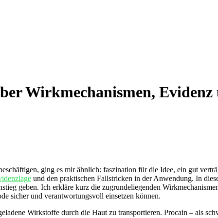
 über Wirkmechanismen, Evidenz
eschäftigen, ging es mir ähnlich: faszination für ‍die Idee, ein gut vertr
videnzlage
und den⁢ praktischen‍ Fallstricken in‍ der Anwendung.‍ In ‌di
 Einstieg geben.‍ Ich erkläre kurz die zugrundeliegenden Wirkmechanism
ode sicher und verantwortungsvoll einsetzen können.
geladene Wirkstoffe durch die Haut zu transportieren. Procain – als sc