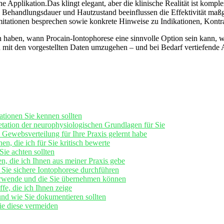
ene‌ Applikation.Das klingt​ elegant, aber die ⁣klinische Realität ist komp
, ⁣Behandlungsdauer und Hautzustand beeinflussen die ‌Effektivität maß
mitationen besprechen sowie konkrete⁢ Hinweise ⁣zu Indikationen, Kontr
davon haben, wann ​Procain-Iontophorese eine sinnvolle Option sein​ kann,
isch mit den vorgestellten Daten umzugehen – und bei Bedarf vertiefende A
ationen Sie kennen sollten
tation der ‌neurophysiologischen⁣ Grundlagen für Sie
 Gewebsverteilung ⁣für Ihre Praxis ⁢gelernt habe
n, die ich für Sie‍ kritisch ‌bewerte
ie​ achten sollten
, die ich Ihnen‍ aus meiner Praxis gebe
t Sie sichere Iontophorese durchführen
 verwende und die Sie übernehmen können
fe, die ⁣ich Ihnen zeige
und wie Sie dokumentieren ⁤sollten
Sie diese vermeiden