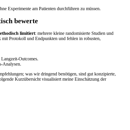
 ohne Experimente am Patienten ​durchführen zu müssen.
tisch‌ bewerte
methodisch limitiert
: mehrere‍ kleine randomisierte Studien und
tark mit Protokoll und Endpunkten und fehlen in robusten,
ür Langzeit‑Outcomes.
gs‑Analysen.
 Empfehlungen; was‌ wir dringend benötigen, sind gut konzipierte,⁤
gende ‌Kurzübersicht visualisiert ‌meine Einschätzung der⁢