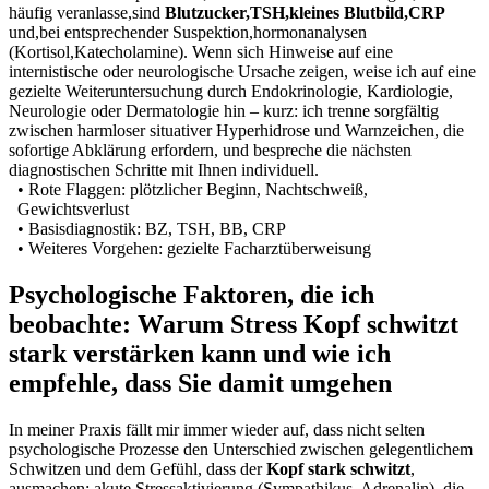
häufig‌ veranlasse,sind
Blutzucker,TSH,kleines Blutbild,CRP
⁢und,bei entsprechender Suspektion,hormonanalysen
(Kortisol,Katecholamine). Wenn sich Hinweise auf ⁣eine
internistische oder ‍neurologische Ursache zeigen, weise ich auf eine
gezielte Weiteruntersuchung durch Endokrinologie, Kardiologie,⁤
Neurologie oder Dermatologie hin⁤ – kurz: ich ⁢trenne ‌sorgfältig
zwischen harmloser situativer Hyperhidrose und Warnzeichen, die
sofortige Abklärung erfordern, und bespreche die nächsten
diagnostischen‌ Schritte ⁤mit Ihnen individuell.
• ​Rote ‌Flaggen: ⁣plötzlicher Beginn, ⁢Nachtschweiß,
Gewichtsverlust
• Basisdiagnostik:‍ BZ, TSH, BB, CRP
• ​Weiteres⁢ Vorgehen: gezielte Facharztüberweisung
Psychologische⁤ Faktoren, die ich
beobachte:⁢ Warum Stress Kopf schwitzt
stark verstärken kann und wie ich
empfehle, dass Sie damit umgehen
In meiner Praxis fällt mir ‌immer​ wieder auf, dass⁣ nicht selten
psychologische Prozesse den Unterschied zwischen gelegentlichem
Schwitzen und dem Gefühl, dass der
Kopf stark schwitzt
,
ausmachen: akute Stressaktivierung (Sympathikus, Adrenalin), die