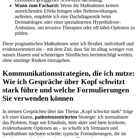
Wann zum ‍Facharzt:
Wenn die Maßnahmen keinen
ausreichenden Effekt bringen oder Nebenwirkungen
auftreten, empfehle ich eine Dachdiagnostik beim
Dermatologen oder einer spezialisierten Hyperhidrose-
Ambulanz, um invasive‌ Therapien⁢ oder off‑label‑Optionen zu
prüfen.
Diese pragmatischen Maßnahmen ⁤setze ich flexibel, individuell und‌
evidenzorientiert ein – mit dem Ziel, ‌dass Sie im alltag weniger von ​
nassen Haaren und schmierigen Stirnflächen beeinträchtigt werden,
ohne unnötige Risiken einzugehen.
Kommunikationsstrategien, die ich nutze:
Wie ich Gespräche über Kopf schwitzt
stark führe und welche Formulierungen
Sie verwenden können
In meinen Gesprächen über das Thema „Kopf schwitzt stark“ folge
ich einer ‍klaren,
patientenzentrierten
Strategie: ich normalisiere
das Problem, frage um Erlaubnis, ⁢höre aktiv und biete konkrete,
evidenzbasierte Optionen an – so schaffe ich Vertrauen und
handhabbare nächsten schritte; typische Formulierungen, die sie