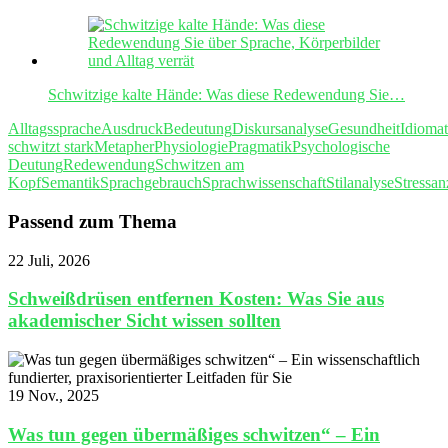
Schwitzige kalte Hände: Was diese Redewendung Sie…
Alltagssprache
Ausdruck
Bedeutung
Diskursanalyse
Gesundheit
Idiomat
schwitzt stark
Metapher
Physiologie
Pragmatik
Psychologische
Deutung
Redewendung
Schwitzen am
Kopf
Semantik
Sprachgebrauch
Sprachwissenschaft
Stilanalyse
Stressan
Passend zum Thema
22 Juli, 2026
Schweißdrüsen entfernen Kosten: Was Sie aus
akademischer Sicht wissen sollten
19 Nov., 2025
Was tun gegen übermäßiges schwitzen“ – Ein