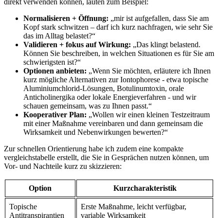
direkt verwenden können, lauten zum Beispiel:
Normalisieren ‌+ Öffnung:
„mir⁢ ist aufgefallen, dass Sie am
Kopf stark schwitzen – ‌darf ich kurz⁣ nachfragen, wie sehr Sie
das im Alltag belastet?“
Validieren + fokus auf Wirkung:
„Das klingt belastend.
Können Sie beschreiben, in ‍welchen Situationen es für Sie am
schwierigsten ist?“
Optionen ⁢anbieten:
„Wenn Sie möchten, erläutere ich Ihnen
kurz mögliche Alternativen zur Iontophorese -​ etwa topische
Aluminiumchlorid-Lösungen, Botulinumtoxin, orale
Anticholinergika oder lokale Energieverfahren ⁣- und wir
schauen gemeinsam, was zu Ihnen passt.“
Kooperativer Plan:
„Wollen wir einen kleinen ‍Testzeitraum⁣
mit einer Maßnahme vereinbaren und ⁣dann gemeinsam die
Wirksamkeit und Nebenwirkungen bewerten?“
Zur schnellen Orientierung habe ‌ich zudem‌ eine kompakte
vergleichstabelle erstellt, die Sie in Gesprächen ⁤nutzen können, um
Vor- und Nachteile kurz zu skizzieren:
Option
Kurzcharakteristik
Topische
Erste Maßnahme, leicht verfügbar,
Antitranspirantien
variable Wirksamkeit