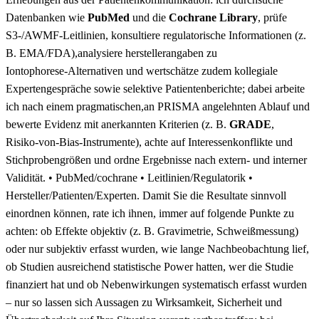
Datenbanken wie
PubMed
‌und die
Cochrane Library
, prüfe‍
S3‑/AWMF‑Leitlinien, konsultiere‍ regulatorische Informationen (z.
B. EMA/FDA),analysiere herstellerangaben zu
Iontophorese‑Alternativen und wertschätze zudem kollegiale
Expertengespräche sowie selektive Patientenberichte;⁣ dabei arbeite
ich nach einem pragmatischen,an PRISMA angelehnten Ablauf und
bewerte Evidenz mit anerkannten Kriterien (z. ‍B.
GRADE
,
Risiko‑von‑Bias‑Instrumente), achte auf⁢ Interessenkonflikte ​und
⁢Stichprobengrößen ‌und ordne Ergebnisse nach extern‑ und interner
Validität. • PubMed/cochrane •⁢ Leitlinien/Regulatorik •
Hersteller/Patienten/Experten. Damit Sie die ‌Resultate sinnvoll
einordnen können, rate ich ihnen,‍ immer auf folgende Punkte zu
achten: ob Effekte objektiv (z. B. Gravimetrie, Schweißmessung)
oder nur subjektiv erfasst wurden, wie lange ⁣Nachbeobachtung lief,​
ob ⁣Studien ausreichend statistische Power hatten, wer die Studie
finanziert hat und ob Nebenwirkungen systematisch erfasst wurden
– nur so lassen sich Aussagen zu Wirksamkeit, Sicherheit und