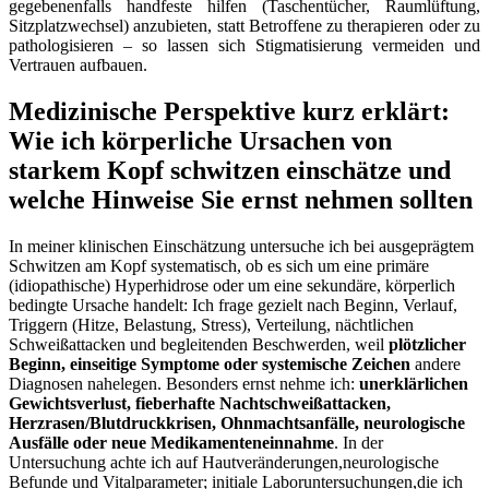
gegebenenfalls handfeste hilfen (Taschentücher, Raumlüftung,
Sitzplatzwechsel) anzubieten, statt Betroffene zu therapieren oder zu
pathologisieren – so lassen sich Stigmatisierung⁤ vermeiden und
Vertrauen aufbauen.
Medizinische Perspektive⁢ kurz erklärt:
Wie⁢ ich körperliche Ursachen von
starkem Kopf schwitzen einschätze und
welche Hinweise Sie ernst nehmen sollten
In meiner klinischen Einschätzung untersuche ich bei ausgeprägtem
⁢Schwitzen am Kopf systematisch, ob es sich um eine primäre
(idiopathische) Hyperhidrose oder um eine sekundäre, körperlich
bedingte Ursache handelt: Ich frage gezielt nach Beginn, Verlauf,
Triggern (Hitze, Belastung, Stress), Verteilung, nächtlichen
Schweißattacken und begleitenden Beschwerden, weil⁤
plötzlicher
Beginn, einseitige Symptome oder systemische Zeichen
andere
Diagnosen nahelegen. Besonders ernst nehme ich:
unerklärlichen
Gewichtsverlust,‌ fieberhafte‌ Nachtschweißattacken,
Herzrasen/Blutdruckkrisen, Ohnmachtsanfälle, neurologische
Ausfälle oder neue Medikamenteneinnahme
. In der
Untersuchung achte ich auf Hautveränderungen,neurologische
Befunde und Vitalparameter; initiale Laboruntersuchungen,die ich