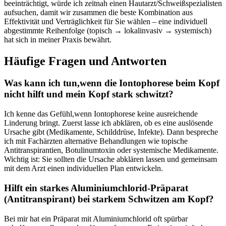
beeinträchtigt, würde ⁣ich zeitnah einen Hautarzt/Schweißspezialisten
aufsuchen, damit wir zusammen die beste Kombination aus
⁣Effektivität und Verträglichkeit für Sie wählen – eine individuell
abgestimmte Reihenfolge (topisch → lokalinvasiv → systemisch)
hat sich in meiner Praxis bewährt.
Häufige Fragen und Antworten
Was kann ich tun,wenn die Iontophorese beim Kopf
nicht hilft und⁤ mein Kopf stark⁣ schwitzt?
Ich kenne das​ Gefühl,wenn Iontophorese keine ausreichende
Linderung bringt. Zuerst lasse ich abklären, ob es eine auslösende
Ursache gibt (Medikamente, Schilddrüse, Infekte). Dann bespreche
ich mit Fachärzten ‍alternative Behandlungen wie topische
Antitranspirantien, Botulinumtoxin oder systemische⁢ Medikamente.‍
Wichtig ist: Sie sollten die ⁣Ursache abklären lassen und ‌gemeinsam ​
mit dem ⁤Arzt einen ‌individuellen Plan entwickeln.
Hilft ein starkes Aluminiumchlorid-Präparat
(Antitranspirant) bei starkem Schwitzen am Kopf?
Bei ​mir hat⁣ ein Präparat mit Aluminiumchlorid oft spürbar