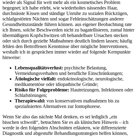
wieder als Signal für weit mehr als ein kosmetisches Problem
begegnet;⁤ ich habe erlebt, wie wiederholtes nässendes Haar,
durchnässte Kissen und ständige Unruhe zu sozialen Rückzügen,
schlafgestörten Nächten und sogar Fehleinschätzungen anderer
Gesundheitszustände führen können. aus eigener Beobachtung rate
ich Ihnen, solche Beschwerden nicht zu bagatellisieren, zumal hinter
übermäßigem Kopfschwitzen oft behandelbare Ursachen stecken
oder sich durch gezielte Maßnahmen deutlich lindern lassen;⁢ häufig
fehlen den Betroffenen Kenntnisse über‍ mögliche Interventionen,
weshalb ich in gesprächen immer ​wieder‍ auf folgende Kernpunkte
hinweise:
Lebensqualitätsverlust:
psychische Belastung,
Vermeidungsverhalten und berufliche Einschränkungen;
Ätiologische vielfalt:
endokrinologische, neurologische,
medikamentöse ⁤oder idiopathische Gründe;
Risiko für Folgeprobleme:
Hautreizungen, Infektionen oder
Schlafstörungen;
Therapiewahl:
von konservativen maßnahmen bis zu
spezialisierten Alternativen zur Iontophorese.
Wenn Sie ⁣also das nächste Mal denken, es sei lediglich „ein
bisschen schweiß“, betrachten‌ Sie es als⁣ klinischen Hinweis – ich
⁢werde in den folgenden Abschnitten erläutern, wie differenzierte‌
Diagnostik und abgestufte Behandlungsstrategien helfen können,