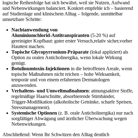
logische Reihenfolge hat sich bewährt, weil sie⁤ Nutzen, Aufwand
‍und Nebenwirkungen balanciert. Konkret empfehle ich – basierend
auf ​Studienlage und klinischem ⁤Alltag – folgende, unmittelbar
umsetzbare Schritte:
Nachtanwendung von
Aluminiumchlorid‑Antitranspiranten
(5-20 %) auf
gereinigter‍ Kopfhaut: guter erster Versuch,relativ ⁤sicher,vorher
Hauttest machen.
Topische Glycopyrronium‑Präparate
(lokal​ appliziert) als
Option zu oralen Anticholinergika, wenn⁣ lokale Wirkung
genügt.
Botulinumtoxin‑Injektionen
in die betroffenen Areale, ​wenn
‍topische Maßnahmen nicht reichen – hohe‍ Wirksamkeit,
temporär und von einem erfahrenen Dermatologen
anzuwenden.
Verhaltens- und Umweltmaßnahmen
: atmungsaktive Stoffe,
regelmäßige Haarschnitte, absorbierende Stirnbänder,
Trigger‑Modifikation (alkoholische Getränke, scharfe Speisen,
Stressmanagement).
Systemische​ Optionen
(z. ‌B. ⁤orale Anticholinergika) nur nach
sorgfältiger Abwägung und ärztlicher Überwachung wegen
Nebenwirkungen.
Abschließend: Wenn⁣ Ihr Schwitzen den ⁤Alltag deutlich