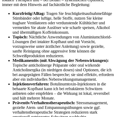
immer mit dem Hinweis auf ⁢fachärztliche Begleitung:
Kurzfristig/Alltag:
Tragen Sie feuchtigkeitsaufnahmefähige
Stirnbänder oder luftige,⁤ helle Stoffe, nutzen Sie kleine‌
tragbare Ventilatoren oder verdunstende Kühl­tücher​ und
vermeiden Sie akute Auslöser wie scharfe⁤ speisen, Alkohol​
und übermäßigen Koffeinkonsum.
Topisch:
Nächtliche Anwendungen⁣ von Aluminiumchlorid-
Lösungen (bei intakter Kopfhaut und mit Vorsicht, ‍
vorzugsweise unter ärztlicher Anleitung) sowie gezielte,
sanfte Reinigung ohne aggressive ⁢fette können die
Schweißproduktion reduzieren.
Medikamentös (mit Abwägung der Nebenwirkungen):
Topische anticholinerge Präparate oder oral wirkende
Anticholinergika (in niedrigen dosen) sind Optionen, die ich
bei ausgeprägten⁣ Fällen bespreche; sie sind effektiv, erfordern
aber‍ ein‍ individuelles Nebenwirkungsmanagement.
Injektionsverfahren:
Botulinumtoxin-Injektionen in die
behaarte Kopfhaut kann ich⁣ bei refraktärem Schwitzen
anbieten oder empfehlen – die Wirkung ist lokal,‌ reversibel
und hält mehrere Monate.
Präventiv/Verhaltenstherapeutisch:
Stressmanagement,
gezielte Atem- und Entspannungsübungen sowie ggf.
verhaltenstherapeutische Strategien reduzieren stark
emotionell‍ getriggertes Schwitzen nachhaltig.