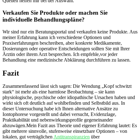
Quellen helfen mir bei der Auswahl.
Verkaufen Sie Produkte oder machen Sie
individuelle Behandlungspläne?
Wir sind⁣ nur ein Beratungsportal und verkaufen ⁢keine Produkte. ⁣Aus
meiner Erfahrung kann ich verschiedene Optionen und
Praxiserfahrungen​ beschreiben, aber konkrete Medikamente,
Dosierungen oder operative Entscheidungen sollten Sie mit Ihrer
Ärztin oder​ ihrem‍ Arzt besprechen. Ich⁣ empfehle,vor jeder
Behandlung eine medizinische Abklärung durchführen zu lassen.
Fazit
Zusammenfassend lässt‌ sich sagen: Die Wendung „Kopf schwitzt
stark“ ist mehr als eine harmlose Beobachtung – sie kann
physiologische,‍ psychische oder idiopathische​ Ursachen haben und
wirkt sich ⁤oft deutlich auf wohlbefinden und Selbstbild aus. In
dieser Untersuchung habe ich Ihnen ‌alternative Ansätze zu
‍Iontophorese vorgestellt und dabei versucht, Evidenzlage,​
Praktikabilität und nebenwirkungsprofile gegeneinander
abzuwägen.Mein ⁤Fazit‌ aus Theorie⁣ und eigener Erfahrung lautet: Es
gibt mehrere sinnvolle, stufenweise einsetzbare Optionen – von
lokalen,⁣ gut verträglichen
Antitranspiranzien
‍ über