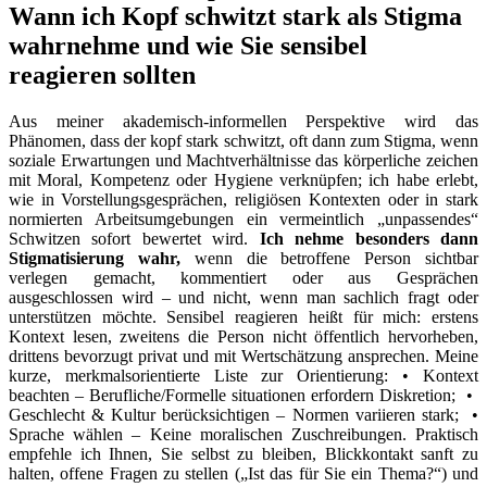
Wann ich Kopf schwitzt ‌stark als Stigma
wahrnehme und wie Sie sensibel
⁣reagieren sollten
Aus meiner akademisch-informellen Perspektive wird das
Phänomen,‌ dass⁢ der kopf stark schwitzt, oft dann zum Stigma,​ wenn
soziale Erwartungen und Machtverhältnisse das körperliche zeichen
mit Moral, Kompetenz oder Hygiene⁣ verknüpfen; ich habe erlebt,
wie⁤ in Vorstellungsgesprächen, religiösen Kontexten oder in stark
normierten Arbeitsumgebungen ein vermeintlich „unpassendes“
Schwitzen sofort bewertet wird.
Ich nehme besonders dann
Stigmatisierung ‍wahr,
wenn die betroffene ​Person sichtbar
verlegen gemacht, kommentiert oder aus Gesprächen
ausgeschlossen wird – und nicht, wenn man sachlich fragt oder
unterstützen möchte. Sensibel reagieren heißt für mich: erstens
Kontext ⁢lesen, zweitens die Person nicht öffentlich ⁤hervorheben,
drittens bevorzugt privat und mit Wertschätzung ansprechen. Meine
kurze, merkmalsorientierte Liste ‌zur Orientierung:
• Kontext 
beachten – Berufliche/Formelle situationen erfordern Diskretion;  • ​
Geschlecht & Kultur berücksichtigen – Normen variieren stark;  • 
Sprache wählen – Keine moralischen Zuschreibungen
. Praktisch
empfehle ich‌ Ihnen, Sie selbst zu bleiben, Blickkontakt sanft zu
halten, offene Fragen zu stellen („Ist das für Sie ein Thema?“) und