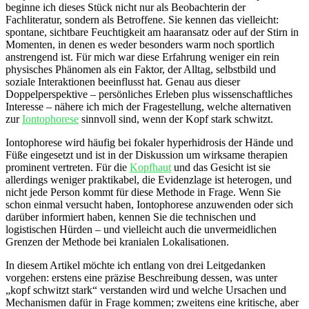
beginne ich dieses Stück nicht nur als Beobachterin der
Fachliteratur, sondern als Betroffene. Sie kennen ⁣das​ vielleicht:
spontane, sichtbare Feuchtigkeit ‍am haaransatz oder auf der Stirn in
‌Momenten, in denen es⁢ weder besonders warm noch sportlich
anstrengend ist. Für mich war diese Erfahrung weniger ein rein‌
physisches Phänomen ⁤als ein Faktor, der Alltag, selbstbild⁣ und
soziale Interaktionen beeinflusst hat. Genau aus ⁢dieser
Doppelperspektive – persönliches Erleben plus wissenschaftliches
Interesse – nähere ich mich der Fragestellung, welche alternativen
zur
Iontophorese
sinnvoll sind, wenn der Kopf stark schwitzt.
Iontophorese wird häufig bei fokaler ⁢hyperhidrosis der Hände und
Füße eingesetzt und ist in der Diskussion um wirksame therapien
prominent vertreten. Für die
Kopfhaut
und das Gesicht ist sie
allerdings weniger praktikabel,⁣ die Evidenzlage ist heterogen, und
nicht jede Person kommt für diese Methode in Frage. Wenn Sie
schon ‌einmal versucht haben, Iontophorese ⁤anzuwenden oder sich
darüber informiert haben, kennen Sie die technischen und
logistischen ⁢Hürden – und vielleicht ⁣auch die unvermeidlichen
Grenzen der Methode bei kranialen Lokalisationen.
In diesem Artikel möchte ich​ entlang von‌ drei Leitgedanken
vorgehen: erstens ⁣eine präzise Beschreibung dessen, was unter
„kopf schwitzt stark“ verstanden ​wird und welche Ursachen und
Mechanismen dafür in Frage kommen; zweitens eine kritische, aber