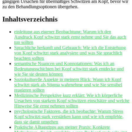
gängigen Ursachen für übermäßiges Schwitzen am ‌Kopf, bevor wir
‍zu den Behandlungsoptionen übergehen.
Inhaltsverzeichnis
einleitung⁣ aus eigener Beobachtung: Warum ich den
Ausdruck Kopf schwitzt stark ernst nehme und Sie das auch
tun sollten
Sprachliche ⁤herkunft und Gebrauch: Wie ich die Entstehung
von Kopf schwitzt stark ⁤analysiere und was Sie sprachlich
beachten sollten
semantische ⁣Nuancen und​ Konnotationen: Was ich ‌an
Bedeutungsschichten bei Kopf schwitzt stark entdecke und
wie Sie sie deuten können
Soziokulturelle Aspekte in meinem Blick: Wann ich Kopf
schwitzt stark als​ Stigma ⁢wahrnehme und wie Sie sensibel
reagieren sollten
Medizinische Perspektive‌ kurz erklärt: Wie ich körperliche
Ursachen von starkem Kopf schwitzen einschätze ⁢und welche
Hinweise Sie ernst nehmen⁤ sollten
psychologische Faktoren, die‍ ich beobachte: Warum Stress
Kopf schwitzt ‌stark verstärken kann und wie ich empfehle,
dass ⁢sie damit umgehen
Praktische Alltagstipps aus meiner Praxis: Konkrete