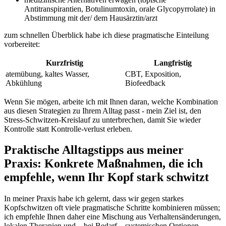
Antitranspirantien, Botulinumtoxin, orale Glycopyrrolate) in
Abstimmung mit der/ dem Hausärztin/arzt
zum schnellen Überblick habe ‌ich diese pragmatische Einteilung
vorbereitet:
Kurzfristig
Langfristig
atemübung, kaltes Wasser,
CBT, Exposition,
Abkühlung
Biofeedback
Wenn Sie mögen, arbeite ich mit Ihnen daran, welche Kombination
aus diesen Strategien ⁢zu Ihrem Alltag passt -‌ mein Ziel ist, ⁣den
Stress‑Schwitzen‑Kreislauf zu unterbrechen, damit Sie wieder
Kontrolle statt Kontrolle‑verlust erleben.
Praktische Alltagstipps aus meiner
Praxis: Konkrete Maßnahmen, die ich
empfehle, wenn Ihr Kopf stark schwitzt
In ⁤meiner Praxis habe ich gelernt, dass wir gegen starkes
Kopfschwitzen⁢ oft‌ viele pragmatische Schritte kombinieren⁣ müssen;
ich empfehle Ihnen daher eine Mischung aus Verhaltensänderungen,
lokalen Therapien​ und – bei Bedarf – systemischen Optionen,