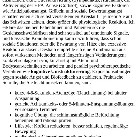
Aktivierung der HPA‑Achse ⁤(Cortisol), sowie kognitive Faktoren
wie Antizipationsangst, Grübeln und soziale Bewertungsangst
schaffen einen sich selbst verstärkenden Kreislauf – je mehr Sie auf
das⁢ Schwitzen achten, desto größer die physiologische Reaktion.⁤ Ich⁢
erkläre​ das meinen Patientinnen und Patienten ⁢so: die
Gesichtsschweißdrüsen sind⁢ sehr sensibel‍ auf⁣ emotionale Signale,
und klassische Konditionierung kann dazu führen, dass schon
soziale Situationen oder die Erwartung von Hitze eine exzessive
Reaktion auslösen. Deshalb empfehle ich​ eine Kombination ⁢aus
sofort wirksamen Methoden und längerfristigen Veränderungen;
konkret schlage ich vor, kurzfristig mit⁣ Atem‑ und
Bodyscan‑techniken zu arbeiten und parallel psychotherapeutische
Verfahren wie
kognitive Umstrukturierung
, Expositionsübungen
gegen soziale Angst und Biofeedback zu etablieren. Praktische
Schritte, die ‌Sie leicht ⁣umsetzen können, sind:
kurze 4-6‑Sekunden‑Atemzüge (Bauchatmung) bei akuter ​
Anspannung
gezielte Achtsamkeits‑⁢ oder 5‑Minuten‑Entspannungsübungen
vor sozialen Terminen
kognitive Übung: die schlimmstmögliche Befürchtung
benennen‌ und rational⁢ prüfen
Lifestyle: Koffein reduzieren, besser schlafen, regelmäßige
Bewegung
medizinische Alternativen erwägen (topische