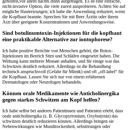
geholfen,vor allem⁣ nachts dünn aufgetragen. Es ist eine einfache,
nicht-invasive Option, die viele zuerst​ ausprobieren. Achten Sie ‌auf
mögliche Hautreizungen; ich habe die Anwendung reduziert, wenn
‍die Kopfhaut brannte. Sprechen Sie mit Ihrer Ärztin oder ihrem
Arzt über geeignete Konzentrationen und Anwendungsweise.
Sind botulinumtoxin-Injektionen für die kopfhaut
eine praktikable Alternative zur iontophorese?
Ich habe​ positive Berichte von Menschen gehört, die Botox-
Injektionen im Bereich Stirn und Schläfen eingesetzt haben. Die
Wirkung kann mehrere Monate⁤ anhalten, und für einige war das
⁣Schwitzen⁢ deutlich reduziert. Allerdings ⁢ist die Behandlung
technisch anspruchsvoll (Gefahr für Mimik) und oft „off-label“ für
die Kopfhaut. Lassen Sie sich nur von einem erfahrenen
Dermatologen oder ⁣Neurologen‌ behandeln.
Können orale Medikamente wie ‌Anticholinergika
gegen starkes Schwitzen am Kopf‌ helfen?
Ich habe selbst bei​ anderen⁤ Patientinnen und Patienten⁢ erlebt, dass
orale anticholinergika (z. B. Glycopyrronium, Oxybutynin) das
schwitzen‍ deutlich reduzieren können. ⁢Allerdings bringen ⁣sie
‌Nebenwirkungen wie‌ Mundtrockenheit, sehstörungen oder