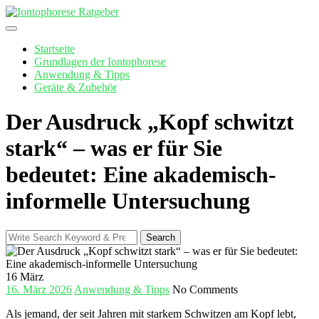
Skip
to
content
Startseite
Grundlagen der Iontophorese
Anwendung & Tipps
Geräte & Zubehör
Der Ausdruck „Kopf schwitzt
stark“ – was er für Sie
bedeutet: Eine akademisch-
informelle Untersuchung
Search
Search
for:
16
März
16. März 2026
Anwendung & Tipps
No Comments
Als jemand, der ‍seit Jahren mit starkem Schwitzen am Kopf lebt,