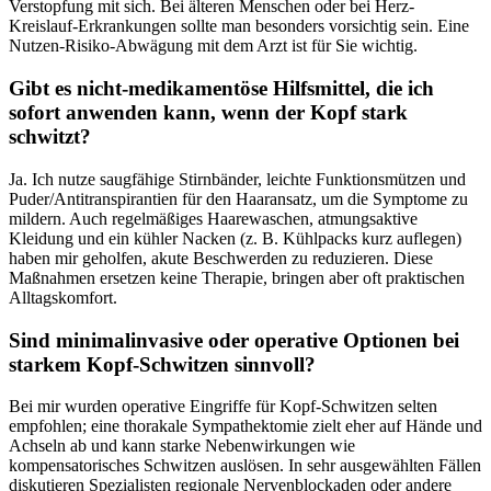
Verstopfung mit sich. Bei älteren Menschen ⁢oder ‌bei Herz-
Kreislauf-Erkrankungen sollte man ‌besonders vorsichtig sein. Eine⁣
Nutzen-Risiko-Abwägung mit dem Arzt ist für‌ Sie wichtig.
Gibt es nicht-medikamentöse Hilfsmittel, die​ ich
sofort anwenden kann, wenn der Kopf stark
schwitzt?
Ja. Ich nutze saugfähige Stirnbänder, leichte​ Funktionsmützen und
Puder/Antitranspirantien für den​ Haaransatz, um ⁣die Symptome zu
mildern. Auch regelmäßiges Haarewaschen, atmungsaktive‌
Kleidung und ein kühler Nacken (z. B. Kühlpacks kurz auflegen)
haben mir geholfen, akute Beschwerden zu reduzieren. Diese
Maßnahmen ersetzen keine Therapie, bringen aber oft praktischen
Alltagskomfort.
Sind minimalinvasive oder ‍operative⁤ Optionen bei
starkem Kopf-Schwitzen sinnvoll?
Bei mir ⁤wurden operative Eingriffe für Kopf-Schwitzen ‍selten
empfohlen; eine thorakale Sympathektomie ​zielt eher auf⁣ Hände und
Achseln ab und kann starke Nebenwirkungen ⁣wie
kompensatorisches Schwitzen⁢ auslösen. In sehr ausgewählten Fällen
diskutieren Spezialisten‍ regionale Nervenblockaden oder ‍andere