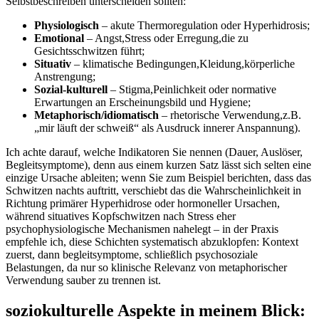
Selbstbeschreiben unterscheiden sollten:
Physiologisch
– akute Thermoregulation oder⁤ Hyperhidrosis;
Emotional
– Angst,Stress oder Erregung,die zu
Gesichtsschwitzen führt;
Situativ
– klimatische Bedingungen,Kleidung,körperliche
Anstrengung;
Sozial-kulturell
– Stigma,Peinlichkeit oder normative
⁢Erwartungen an Erscheinungsbild und Hygiene;
Metaphorisch/idiomatisch
– rhetorische Verwendung,z.B.
„mir ‌läuft der schweiß“ als Ausdruck innerer Anspannung).
Ich achte darauf, welche Indikatoren Sie nennen (Dauer, Auslöser,
Begleitsymptome), denn aus einem kurzen Satz lässt sich selten eine
einzige Ursache ableiten; wenn⁣ Sie zum Beispiel berichten, dass das
Schwitzen nachts auftritt, verschiebt das die​ Wahrscheinlichkeit in
Richtung primärer Hyperhidrose oder hormoneller Ursachen,
während situatives Kopfschwitzen nach Stress eher
psychophysiologische ⁣Mechanismen ‍nahelegt⁤ – in der​ Praxis
empfehle ich, diese Schichten systematisch abzuklopfen: Kontext
zuerst, dann begleitsymptome, schließlich psychosoziale
Belastungen, da nur so ‍klinische Relevanz von metaphorischer
Verwendung sauber zu trennen ist.
soziokulturelle Aspekte in meinem Blick: