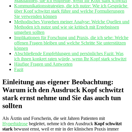
Maßnahmen, die ich empfehle, wenn‌ Ihr Kopf stark schwitzt
Kommunikationsstrategien, die ich nutze: Wie ich Gespräche ​
über Kopf schwitzt stark führe⁤ und welche Formulierungen‍
Sie verwenden können
Methodisches Vorgehen meiner Analyse: Welche Quellen und
Methoden ich nutze und wie sie kritisch mit Ergebnissen
umgehen sollten
Implikationen für Forschung und Praxis, die ich sehe: Welche
offenen ​Fragen bleiben und welche Schritte Sie ​unterstützen
können
Abschließende Empfehlungen und persönliches Fazit: Was
ich ihnen konkret raten würde, ‌wenn Ihr Kopf ‌stark schwitzt
Häufige Fragen und Antworten
Fazit
Einleitung aus eigener Beobachtung:
Warum ich den Ausdruck‌ Kopf schwitzt
stark ernst nehme und Sie das auch tun
sollten
Als Ärztin und Forscherin, die seit Jahren Patienten mit
Hyperhidrose
begleitet, nehme ich den Ausdruck
Kopf schwitzt
stark
bewusst ernst, weil er mir‍ in der klinischen Praxis immer