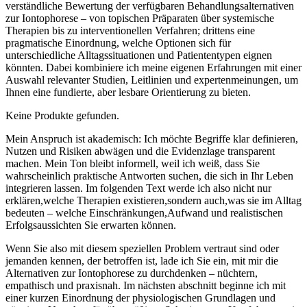
verständliche Bewertung der verfügbaren Behandlungsalternativen
zur ⁣Iontophorese – von​ topischen Präparaten über⁢ systemische
Therapien ⁢bis zu interventionellen Verfahren; drittens eine
pragmatische Einordnung, welche Optionen sich für
unterschiedliche ⁤Alltagssituationen und Patiententypen eignen
könnten. Dabei kombiniere ich meine eigenen Erfahrungen mit einer
Auswahl relevanter Studien, Leitlinien und ​expertenmeinungen, um
Ihnen eine fundierte, aber lesbare Orientierung zu bieten.
Keine Produkte gefunden.
Mein Anspruch ist akademisch: Ich möchte Begriffe klar definieren,
Nutzen und Risiken abwägen und die Evidenzlage transparent
machen. Mein Ton⁤ bleibt‌ informell, weil ich weiß, dass Sie
wahrscheinlich praktische Antworten suchen, die sich in Ihr Leben
integrieren lassen. Im folgenden Text werde ich also‌ nicht nur
erklären,welche Therapien ‌existieren,sondern auch,was‌ sie im Alltag
bedeuten – welche Einschränkungen,Aufwand und ‍realistischen‍
Erfolgsaussichten‌ Sie erwarten können.
Wenn Sie also mit diesem speziellen Problem vertraut sind oder
jemanden kennen, der betroffen ist, lade ich Sie ein, mit mir die
Alternativen zur Iontophorese zu durchdenken – nüchtern,
empathisch und praxisnah. Im nächsten abschnitt beginne ich mit
einer kurzen⁤ Einordnung der physiologischen Grundlagen und