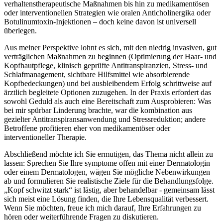
verhaltenstherapeutische⁤ Maßnahmen bis hin zu medikamentösen
oder ‌interventionellen Strategien ⁢wie oralen Anticholinergika oder
Botulinumtoxin‑Injektionen – doch keine ‌davon ist universell
überlegen.
Aus meiner ⁤Perspektive lohnt es sich, ‍mit ​den niedrig invasiven, gut
‍verträglichen Maßnahmen ‌zu beginnen ‍(Optimierung der Haar‑ und
Kopfhautpflege, klinisch geprüfte Antitranspiranzien, Stress‑ und
Schlafmanagement, sichtbare Hilfsmittel ⁣wie absorbierende
Kopfbedeckungen) und bei ausbleibendem Erfolg schrittweise‍ auf
ärztlich begleitete​ Optionen zuzugehen.‍ In der Praxis erfordert das
sowohl Geduld als auch eine Bereitschaft zum Ausprobieren:⁢ Was
bei mir spürbar ‍Linderung​ brachte, war die kombination aus
gezielter Antitranspiransanwendung und Stressreduktion; andere⁤
Betroffene profitieren‌ eher von medikamentöser oder
interventioneller Therapie.
Abschließend möchte ich Sie ermutigen, das Thema⁤ nicht allein zu
lassen: Sprechen Sie ‍Ihre symptome offen mit einer Dermatologin
oder einem Dermatologen, wägen Sie mögliche Nebenwirkungen
ab und ‌formulieren Sie realistische Ziele für die⁤ Behandlungsfolge.
„Kopf schwitzt​ stark“ ist lästig, aber behandelbar ‍- gemeinsam lässt
sich meist eine Lösung​ finden, die Ihre Lebensqualität verbessert.
Wenn Sie möchten, freue ich mich darauf, Ihre Erfahrungen zu ​
hören ⁢oder weiterführende Fragen zu diskutieren.