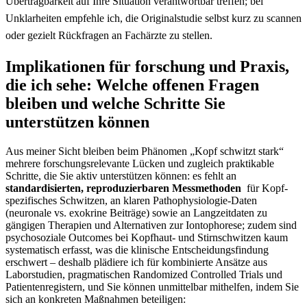
Übertragbarkeit auf Ihre Situation ‍verantwortbar ⁣treffen; bei
‌Unklarheiten empfehle ich, ​die Originalstudie selbst kurz zu scannen
‍oder gezielt Rückfragen an Fachärzte⁣ zu stellen.​
Implikationen für forschung und Praxis,
die‍ ich sehe: Welche offenen Fragen
bleiben und ⁣welche Schritte Sie
⁢unterstützen⁢ können
Aus meiner Sicht bleiben beim Phänomen „Kopf schwitzt stark“
mehrere forschungsrelevante Lücken und ⁣zugleich praktikable⁢
Schritte, die Sie aktiv unterstützen können: es ‌fehlt an
standardisierten, reproduzierbaren⁤ Messmethoden
‍ für Kopf-
spezifisches Schwitzen, an klaren ​Pathophysiologie-Daten
(neuronale vs. exokrine Beiträge) sowie an Langzeitdaten zu⁣
gängigen Therapien und ⁤Alternativen zur Iontophorese; zudem sind
psychosoziale Outcomes bei Kopfhaut- und Stirnschwitzen kaum
systematisch erfasst, was die klinische Entscheidungsfindung
⁤erschwert – deshalb plädiere ich für kombinierte Ansätze aus
Laborstudien, pragmatischen Randomized Controlled‍ Trials und
Patientenregistern, und Sie können unmittelbar mithelfen, indem Sie
sich an konkreten Maßnahmen beteiligen: