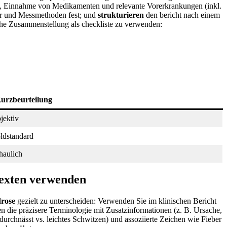
l, Einnahme von Medikamenten und relevante Vorerkrankungen (inkl.
hter und Messmethoden fest; und
strukturieren
den bericht nach einem
che Zusammenstellung als checkliste zu verwenden: ⁣
urzbeurteilung
jektiv
oldstandard
haulich
 Texten verwenden
drose
gezielt zu​ unterscheiden: Verwenden Sie im klinischen ⁤Bericht
n die präzisere Terminologie mit Zusatzinformationen (z. B. Ursache,
chnässt ‌vs. ⁣leichtes‍ Schwitzen) und assoziierte‍ Zeichen wie Fieber‍