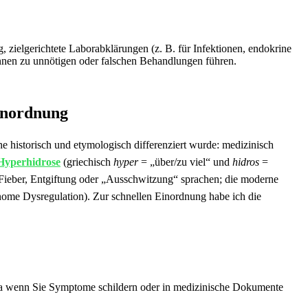
,‍ zielgerichtete Laborabklärungen (z. B. für Infektionen, endokrine
nnen zu unnötigen oder falschen Behandlungen ‍führen.
Einordnung
e historisch ⁢und etymologisch ⁤differenziert wurde:​ medizinisch⁤
 Hyperhidrose
(griechisch
hyper
= „über/zu‌ viel“ und
hidros
=​
eber,⁢ Entgiftung oder⁤ „Ausschwitzung“‍ sprachen; die moderne
onome Dysregulation). Zur schnellen Einordnung habe ich die​
 etwa wenn Sie Symptome schildern oder in medizinische⁢ Dokumente