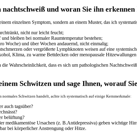
von nachtschweiß und woran Sie ihn⁣ erkenne
 einem einzelnen Symptom, sondern​ an einem Muster, das ich systemati
htränkt,​ nicht nur leicht feucht;
⁣ und bleiben ⁣bei normaler Raumtemperatur⁣ bestehen;
pro Woche) und über Wochen andauernd, nicht ‌einmalig;
achtschmerzen oder vergrößerte Lymphknoten weisen auf eine systemisch
ohol, Klima, zu ​warme Bettdecken oder​ menopausale Hitzewallungen 
 die Wahrscheinlichkeit, ⁤dass es‍ sich um pathologischen ⁢Nachtschweiß 
inem​ Schwitzen und sage Ihnen, worauf Sie
um normales Schwitzen handelt, achte ich systematisch auf einige‌ Kernmerkmale:
er‍ auch ⁤tagsüber?
rchnässt?
r⁢ belüftung?
er​ medikamentöse ‍Ursachen (z. B.Antidepressiva) geben wichtige​ Hin
erbar bei körperlicher Anstrengung oder Hitze.