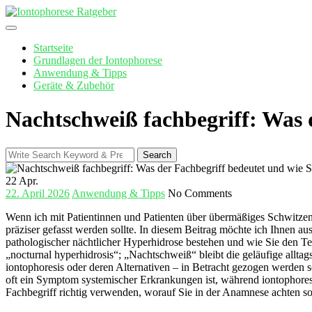
Skip
to
content
Startseite
Grundlagen der Iontophorese
Anwendung & Tipps
Geräte & Zubehör
Nachtschweiß fachbegriff: Was 
Search
Search
for:
22
Apr.
22. April 2026
Anwendung & Tipps
No Comments
Wenn ‍ich‌ mit ⁣Patientinnen und Patienten über übermäßiges Schwitzen
präziser gefasst werden⁣ sollte. In ​diesem Beitrag⁣ möchte ich⁣ Ihnen
pathologischer nächtlicher Hyperhidrose bestehen und⁤ wie Sie den Te
„nocturnal hyperhidrosis“; ‍„Nachtschweiß“⁢ bleibt die geläufige allta
iontophoresis oder deren Alternativen – in Betracht⁢ gezogen werden​ 
oft⁤ ein Symptom systemischer Erkrankungen⁣ ist, während iontophoresis‌
Fachbegriff richtig verwenden, worauf ⁤Sie in der Anamnese achten s