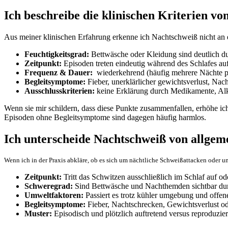
Ich ‌beschreibe die ​klinischen Kriterien 
Aus meiner klinischen Erfahrung erkenne⁣ ich Nachtschweiß nicht an⁢
Feuchtigkeitsgrad:
Bettwäsche oder Kleidung sind deutlich​ durc
Zeitpunkt:
Episoden treten eindeutig ⁤während des Schlafes auf
Frequenz ⁢& Dauer:
​ wiederkehrend (häufig mehrere Nächte 
Begleitsymptome:
Fieber, ⁢unerklärlicher gewichtsverlust, N
Ausschlusskriterien:
keine ‍Erklärung durch Medikamente, Alk
Wenn sie​ mir schildern, dass diese Punkte zusammenfallen,⁤ erhöhe ich
Episoden ohne⁢ Begleitsymptome ‍sind dagegen häufig harmlos.
Ich unterscheide Nachtschweiß von allgeme
Wenn ich in der Praxis abkläre, ob es sich um nächtliche‌ Schweißattacken oder 
Zeitpunkt:
Tritt das Schwitzen‍ ausschließlich im​ Schlaf‍ auf od
Schweregrad:
Sind Bettwäsche‌ und Nachthemden sichtbar du
Umweltfaktoren:
Passiert es trotz kühler umgebung und offene
Begleitsymptome:
Fieber, Nachtschrecken, Gewichtsverlust od
Muster:
‌Episodisch und‍ plötzlich auftretend versus ‍reproduzi