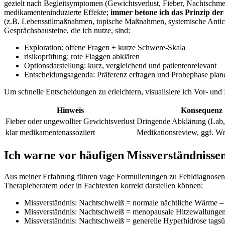
gezielt nach Begleitsymptomen ⁢(Gewichtsverlust, Fieber, Nachtschm
medikamenteninduzierte Effekte;
immer betone⁤ ich das Prinzip d
(z.B. ‌Lebensstilmaßnahmen, topische Maßnahmen, systemische⁤ Anticho
Gesprächsbausteine, die ich nutze, sind:
Exploration: offene Fragen + kurze ‍Schwere-Skala
risikoprüfung: ⁣rote Flaggen abklären
Optionsdarstellung: kurz, ​vergleichend und patientenrelevant
Entscheidungsagenda: Präferenz erfragen und Probephase plan
Um schnelle Entscheidungen ⁤zu erleichtern, visualisiere ich Vor- und ⁢
Hinweis
Konsequenz
Fieber ⁣oder ungewollter Gewichtsverlust
Dringende Abklärung (Lab,
klar medikamentenassoziiert
Medikationsreview, ggf. W
Ich warne vor häufigen Missverständnissen 
Aus meiner Erfahrung⁤ führen vage Formulierungen​ zu Fehldiagnosen; 
Therapieberatern oder in⁢ Fachtexten korrekt darstellen⁣ können:
Missverständnis: Nachtschweiß = normale nächtliche Wärme‍ – ⁤r
Missverständnis: Nachtschweiß = menopausale Hitzewallungen –
Missverständnis: Nachtschweiß = generelle Hyperhidrose⁢ tagsüb