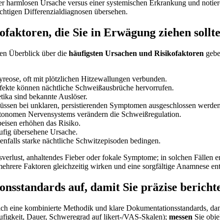
iner harmlosen Ursache versus einer‌ systemischen Erkrankung und notier
htigen‌ Differenzialdiagnosen übersehen.
ofaktoren, die ⁢Sie in Erwägung ziehen sollt
en Überblick ⁣über ‍die
häufigsten Ursachen und Risikofaktoren
geben
reose, oft​ mit plötzlichen Hitzewallungen verbunden.
fekte⁢ können nächtliche Schweißausbrüche hervorrufen.
tika sind bekannte Auslöser.
en bei ⁤unklaren, ​persistierenden Symptomen ausgeschlossen werden
utonomen Nervensystems verändern‍ die Schweißregulation.
peisen erhöhen das Risiko.
ufig ‌übersehene Ursache.
falls⁣ starke nächtliche Schwitzepisoden‌ bedingen.
sverlust, anhaltendes Fieber oder fokale Symptome; in solchen Fällen ​
rere Faktoren gleichzeitig wirken und⁢ eine sorgfältige ‍Anamnese⁢ ent
standards auf, ⁤damit Sie ⁤präzise berich
ch eine kombinierte Methodik und klare Dokumentationsstandards, damit
igkeit, Dauer, Schweregrad auf likert-/VAS-Skalen);
messen
Sie objek