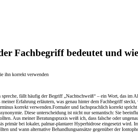
der Fachbegriff bedeutet und wi
⁢ spreche, fällt häufig der Begriff „Nachtschweiß“ – ein Wort, das im A
 aus ⁣meiner Erfahrung⁢ erläutern, ⁢was genau ⁢hinter dem ⁢Fachbegriff 
rminus‍ korrekt verwenden.Formaler und fachsprachlich korrekt spricht⁢
gssynonymie. Diese unterscheidung ist nicht nur ‌semantisch: Sie​ beeinf
sollten. Aus meiner Beratungspraxis weiß ⁢ich, dass falsche oder ungen
 primär bei lokaler,‌ palmar-plantarer⁢ Hyperhidrose eingesetzt wird. Im 
ollten und wann alternative Behandlungsansätze gegenüber der Iontophor