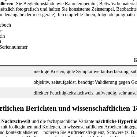
llieren
‍ Sie Begleitumstände wie Raumtemperatur, Bettwäschemateria
usätzlich fotografisch und halten Sie‍ konsistente Zeitstempel, Beobac
ellenangabe der⁢ messgeräte). ‍Ich empfehle Ihnen, folgende pragmatis
gebuch
ie
ein
t
‌ Seriennummer
K
niedrige Kosten, gute Symptomverlaufserfassung, sub
objektiv, zeitaufgelöst, benötigt Validierung gegen G
direkter Feuchtigkeitsnachweis, aufwendig, sehr‍ ansc
ärztlichen ‌Berichten und wissenschaftlichen
f
Nachtschweiß
und die fachsprachliche Variante
nächtliche Hyperhi
mit Kolleginnen und Kollegen, in wissenschaftlichen Arbeiten ⁣hingege
kontextualisieren – notieren Sie Auftretensfrequenz, ‌Schwere (z. B. dur