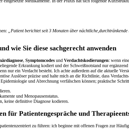
eingesetzte Medikamente. In der ⁣Praxis ⁢hat sich folgende Kurzstrukt
nnen:
„Patient berichtet seit 3 Monaten über ‌nächtliche,durchtränkende 
und wie Sie diese sachgerecht anwenden
märdiagnose
,
Symptomcodes
und
Verdachtskodierungen
: wenn eine
liegende Erkrankung⁢ kodiert und der Schweißnotstand nur ergänzend dok
n nur ein⁣ Verdacht‌ besteht. Ich achte​ außerdem auf ⁣die aktuelle⁤ V
se Auslöser präzise und ‍halte⁢ mich an ​die Richtlinie, dass ‌Verdachts
Epidemiologie⁢ und ⁢Abrechnung verfälschen können; praktische Schritte,
dieren.
ikamente und‌ Menopausenstatus.
, keine⁢ definitive Diagnose kodieren.
n für Patientengespräche und ‍Therapieen
d⁢ patientenzentriert zu⁤ führen: ich beginne mit offenen Fragen zur Häuf