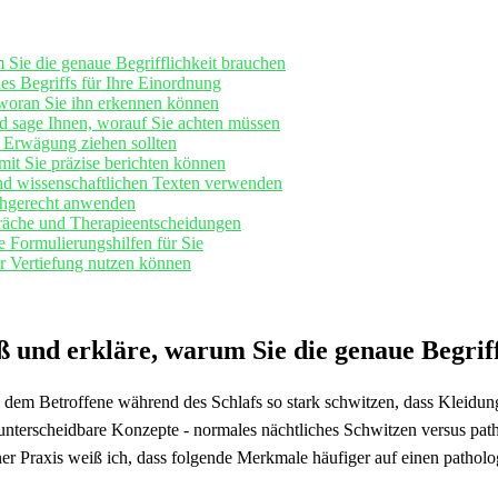
Sie die genaue Begrifflichkeit ⁣brauchen
des Begriffs für Ihre Einordnung
 ​woran Sie ⁢ihn erkennen können
d sage Ihnen, worauf Sie achten müssen
n Erwägung ziehen sollten
mit Sie präzise berichten können
 und wissenschaftlichen ⁢Texten‍ verwenden
achgerecht anwenden
präche und Therapieentscheidungen
​ Formulierungshilfen ​für Sie
ur Vertiefung‌ nutzen können
 und erkläre,⁢ warum ‍Sie die genaue ⁣Begri
 dem Betroffene während des Schlafs so stark schwitzen, ⁤dass Kleidung⁤ 
unterscheidbare Konzepte⁤ -‍ normales nächtliches​ Schwitzen versus pa
er​ Praxis ⁣weiß ich, ‌dass folgende Merkmale häufiger auf einen ⁣path