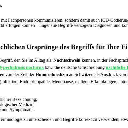
r,
lich ⁣mit Fachpersonen kommunizieren, sondern damit auch ​ICD-Codierung
ht‍ erfolgen ⁤können – ungenaue Begriffe ‌verzögern Diagnosen und kö
rachlichen Ursprünge des Begriffs ​für Ihre 
griff, ​den‍ Sie im Alltag als ⁣
Nachtschweiß
kennen, in‌ der⁤ Fachsprach
yperhidrosis nocturna
bzw. die deutsche Umschreibung
nächtliche
en von der Zeit ⁣der
Humoralmedizin
an Schwitzen als Ausdruck von Fi
 (Infektion, Endokrinopathie,​ Menopause, maligne ⁢Erkrankungen, ‌aut
ümlicher Bezeichnung;
ologischer⁢ Medizin;
ie und Symptomatik.
er Terminologie zu⁣ unterscheiden und Begriffe korrekt zu verwenden,⁢