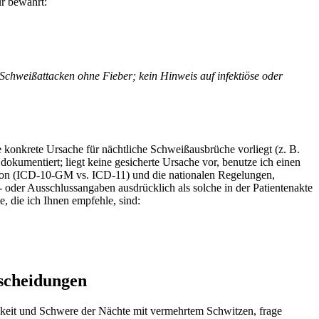
ur bewährt:
Schweißattacken ohne Fieber;​ kein Hinweis auf infektiöse ​oder
 konkrete Ursache für⁢ nächtliche⁤ Schweißausbrüche vorliegt (z. B.
umentiert; liegt keine gesicherte Ursache vor, benutze ⁢ich einen ​
ersion (ICD-10‑GM vs. ICD‑11) und die nationalen Regelungen,
- oder Ausschlussangaben ausdrücklich als solche in ⁢der Patientenakte
 ⁢die ich Ihnen empfehle, ⁢sind:
tscheidungen
igkeit und Schwere ⁣der ⁢Nächte mit vermehrtem Schwitzen, ​frage