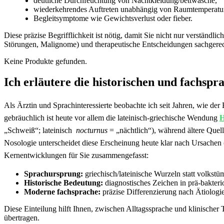
deutliche Durchfeuchtung von Nachtkleidung/bettwäsche,
wiederkehrendes Auftreten unabhängig⁢ von Raumtemperatu
Begleitsymptome wie Gewichtsverlust oder⁤ fieber.
Diese präzise Begrifflichkeit ist nötig, damit Sie nicht nur verständ
Störungen, Malignome)⁤ und ⁣therapeutische Entscheidungen sachgerec
Keine Produkte gefunden.
Ich erläutere die historischen ‍und ​fachsp
Als ‌Ärztin und Sprachinteressierte beobachte ich seit ⁢Jahren, wie der Be
gebräuchlich ist heute vor allem die lateinisch-griechische Wendung
H
„Schweiß“; lateinisch ⁣
nocturnus
= „nächtlich“), ​während ältere Quell
Nosologie unterscheidet diese⁢ Erscheinung heute klar nach Ursachen⁢
Kernentwicklungen für ⁣Sie zusammengefasst:
Sprachursprung:
griechisch/lateinische⁣ Wurzeln statt⁣ volkst
Historische Bedeutung:
diagnostisches Zeichen ​in prä-bakteri
Moderne fachsprache:
präzise Differenzierung nach⁣ Ätiolog
Diese Einteilung hilft Ihnen, zwischen​ Alltagssprache und⁣ klinisch
übertragen.