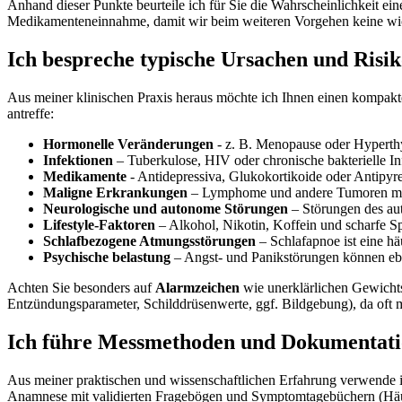
Anhand dieser⁢ Punkte beurteile ich ⁤für Sie die Wahrscheinlichkeit ⁤e
Medikamenteneinnahme, ⁤damit wir beim weiteren Vorgehen ⁢keine wic
Ich bespreche ⁤typische Ursachen und Risik
Aus⁤ meiner klinischen Praxis heraus möchte ich ⁢Ihnen‌ einen⁤ kompakt
antreffe:
Hormonelle Veränderungen
‌- z. B. Menopause oder Hyperthy
Infektionen
– Tuberkulose, HIV oder chronische bakterielle In
Medikamente
-⁢ Antidepressiva, Glukokortikoide oder Antipyre
Maligne Erkrankungen
– Lymphome und andere Tumoren müss
Neurologische und autonome Störungen
– ‌Störungen des a
Lifestyle-Faktoren
– Alkohol,⁤ Nikotin, Koffein und scharfe S
Schlafbezogene Atmungsstörungen
– Schlafapnoe ist eine hä
Psychische belastung
– Angst- und Panikstörungen können eben
Achten Sie besonders auf⁣
Alarmzeichen
⁤wie unerklärlichen‍ Gewicht
Entzündungsparameter, Schilddrüsenwerte, ggf. Bildgebung), da oft meh
Ich führe Messmethoden und Dokumentations
Aus meiner⁢ praktischen und wissenschaftlichen Erfahrung verwende i
Anamnese mit​ validierten Fragebögen und Symptomtagebüchern (Häuf