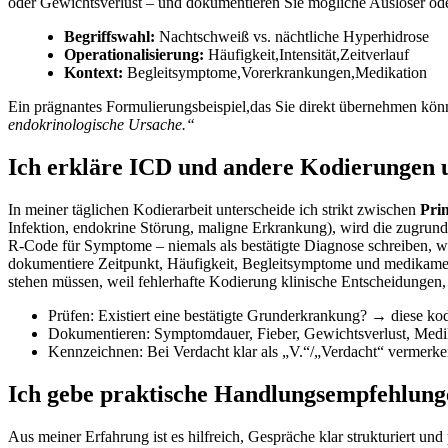
oder Gewichtsverlust – und dokumentieren Sie mögliche Auslöser oder 
Begriffswahl:
Nachtschweiß vs. nächtliche Hyperhidrose
Operationalisierung:
‌Häufigkeit,Intensität,Zeitverlauf
Kontext:
Begleitsymptome,Vorerkrankungen,Medikation
Ein prägnantes Formulierungsbeispiel,das‌ Sie direkt übernehmen‍ kö
endokrinologische​ Ursache.“
Ich ⁤erkläre ICD ⁤und andere Kodierungen 
In meiner‌ täglichen Kodierarbeit unterscheide ich strikt zwischen
Pri
Infektion, endokrine Störung, maligne Erkrankung), wird die zugrunde
R-Code für Symptome – niemals als bestätigte Diagnose schreiben, wen
dokumentiere Zeitpunkt, ⁢Häufigkeit, Begleitsymptome‍ und medikamentö
stehen müssen, weil fehlerhafte Kodierung klinische ⁣Entscheidungen, 
Prüfen: Existiert eine⁢ bestätigte Grunderkrankung? →​ diese ko
Dokumentieren: Symptomdauer, Fieber, Gewichtsverlust,⁤ Med
Kennzeichnen: Bei Verdacht klar ⁤als „V.“/„Verdacht“ vermerken
Ich gebe praktische Handlungsempfehlunge
Aus meiner Erfahrung ist ‌es hilfreich, Gespräche klar strukturiert un