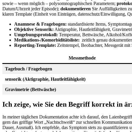
sowie​ – wenn möglich – polysomnographischen Parametern;
protoko
Datum/Uhrzeit ⁣jeder Episode);
dokumentieren
Sie Auffälligkeiten z
klaren Template (Einheit von Einträgen, datenschutz/Einwilligung, Qu
Anamnese & Fragebogen:
⁣standardisierte Items, Symptomta
Objektive ​Sensorik:
Aktigraphie, Hautleitfähigkeit, Gravimetr
Umgebungsprotokoll:
Temperatur, Bettwäsche, Alkohol/Koff
Medikations-/Komorbiditätsliste:
‌ zeitlich genau dokumentier
Reporting-Template:
Zeitstempel, Beobachter, Messgerät mit
Messmethode
Tagebuch ‍/ Fragebogen
sensorik (Aktigraphie, Hautleitfähigkeit)
Gravimetrie (Bettwäsche)
Ich zeige, wie Sie ​den Begriff korrekt in 
In meiner täglichen Dokumentation achte ich darauf, den Laienbegrif
gern ‍das griffige Wort „Nachtschweiß“ zur ⁢schnellen Kommunikation 
Dauer, Ausmaß). Ich empfehle, das ​Symptom stets zu quantifizieren und 