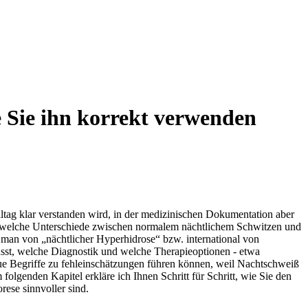
e Sie ihn korrekt verwenden
lltag ‍klar verstanden wird, in der medizinischen Dokumentation aber
steckt, welche Unterschiede zwischen normalem nächtlichem Schwitzen und
 man ​von „nächtlicher Hyperhidrose“ bzw. international von
lusst, welche Diagnostik​ und welche Therapieoptionen -‌ etwa
aue Begriffe zu fehleinschätzungen führen können, weil ⁢Nachtschweiß ​
folgenden Kapitel ​erkläre ‍ich Ihnen Schritt für Schritt, wie Sie den
ese sinnvoller sind.