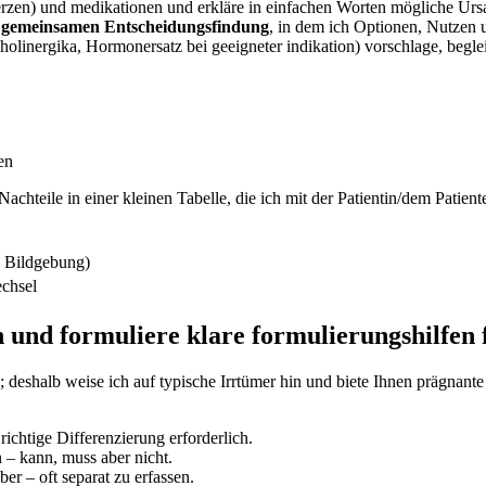
erzen) und medikationen und erkläre in einfachen Worten mögliche Ur
er gemeinsamen Entscheidungsfindung
, in⁤ dem ich Optionen, Nutzen
linergika, Hormonersatz bei geeigneter‌ indikation) vorschlage, begle
en
Nachteile in⁣ einer kleinen Tabelle, die ich mit der ​Patientin/dem Patien
 Bildgebung)
echsel
‌und formuliere klare formulierungshilfen 
deshalb weise ich auf typische ​Irrtümer​ hin ‍und biete Ihnen‌ prägna
ichtige Differenzierung erforderlich.
 kann, muss aber ​nicht.
er – oft separat zu erfassen.