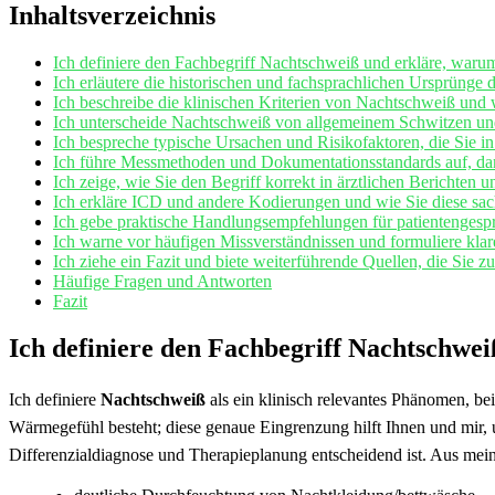
Inhaltsverzeichnis
Ich definiere den Fachbegriff Nachtschweiß und erkläre, warum 
Ich erläutere die historischen und fachsprachlichen Ursprünge 
Ich⁢ beschreibe die klinischen Kriterien von ⁤Nachtschweiß und
Ich unterscheide Nachtschweiß von allgemeinem Schwitzen un
Ich bespreche ⁤typische Ursachen und Risikofaktoren, die Sie i
Ich führe Messmethoden‍ und⁣ Dokumentationsstandards auf,⁤ da
Ich zeige, wie Sie den‍ Begriff ⁢korrekt⁤ in ärztlichen Berichten
Ich erkläre ⁤ICD und ‌andere Kodierungen und ⁣wie ‌Sie diese s
Ich gebe praktische Handlungsempfehlungen für patientenges
Ich warne ‌vor‌ häufigen⁣ Missverständnissen und formuliere klare
Ich ziehe ein Fazit und biete‍ weiterführende Quellen, die Sie z
Häufige Fragen ‌und ⁣Antworten
Fazit
Ich definiere ‌den Fachbegriff Nachtschweiß
Ich definiere
Nachtschweiß
als ein klinisch relevantes Phänomen, bei
Wärmegefühl ‍besteht;‍ diese genaue Eingrenzung hilft Ihnen und mir, 
Differenzialdiagnose und⁣ Therapieplanung entscheidend ist. Aus mein