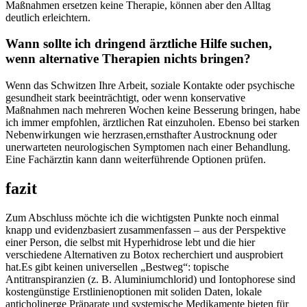
Maßnahmen ersetzen keine Therapie, können aber⁣ den⁤ Alltag
deutlich erleichtern.
Wann sollte‍ ich dringend ärztliche Hilfe suchen,
wenn ‍alternative Therapien nichts bringen?
Wenn das Schwitzen Ihre ⁢Arbeit, ​soziale Kontakte⁤ oder psychische
gesundheit⁤ stark beeinträchtigt, oder wenn ​konservative
Maßnahmen nach mehreren Wochen keine Besserung bringen, habe
⁤ich immer​ empfohlen, ärztlichen Rat⁤ einzuholen. Ebenso bei starken
Nebenwirkungen wie herzrasen,ernsthafter⁣ Austrocknung oder
unerwarteten neurologischen Symptomen​ nach einer Behandlung.‍
Eine Fachärztin kann dann weiterführende ‌Optionen prüfen.​
fazit
Zum Abschluss möchte ich die ​wichtigsten Punkte noch einmal
knapp und‌ evidenzbasiert⁣ zusammenfassen – aus ​der Perspektive‌
einer Person, die selbst mit Hyperhidrose lebt und⁢ die hier
verschiedene Alternativen‍ zu Botox ‍recherchiert und ‍ausprobiert
hat.Es gibt​ keinen ⁢universellen „Bestweg“:⁢ topische
Antitranspiranzien (z. B. ⁣Aluminiumchlorid) und​ Iontophorese sind
kostengünstige Erstlinienoptionen‍ mit soliden⁣ Daten, lokale
anticholinerge ‌Präparate und​ systemische Medikamente ⁣bieten für