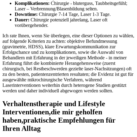
Komplikationen:
Chirurgie‌ -‌ bluterguss, ​Taubheitsgefühl;
Laser – Verbrennung/Blasenbildung selten.
Downtime:
Chirurgie 7-14 Tage, Laser 1-3 Tage.
Dauer:
Chirurgie ​potenziell jahrelang, ​Laser oft
vorübergehender.
Ich rate Ihnen, wenn Sie überlegen, ⁤eine⁢ dieser Optionen zu wählen,
auf ​folgende Kriterien zu achten: objektive ‌Befundmessung
⁢(gravimetrie, HDSS), ‍klare⁤ Erwartungskommunikation ‍zur
Erfolgschance und​ zu komplikationen, sowie die⁢ Auswahl von
Behandlern mit Erfahrung in der jeweiligen Methode -​ in meiner
Erfahrung führt die kombinierte Herangehensweise (zuerst
chirurgisch, bei⁣ Restbeschwerden gezielte laser-Nachsitzungen) oft
zu‌ den besten, patientenzentrierten ‍resultaten; die Evidenz ist gut für
ausgewählte mikrochirurgische Verfahren, während
Laserinterventionen weiterhin durch ⁣heterogene Studien gestützt
werden​ und daher individuell ⁣abgewogen werden sollten.
Verhaltenstherapie und Lifestyle
Interventionen,die mir ⁣geholfen
haben,praktische Empfehlungen für
Ihren Alltag