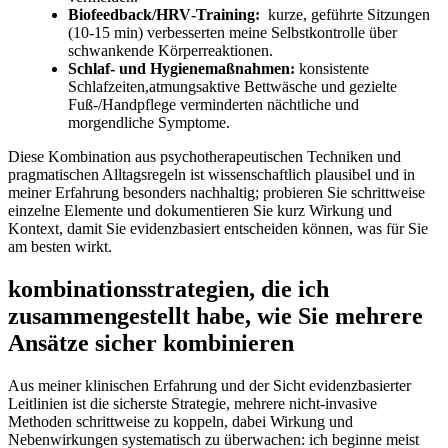
Biofeedback/HRV‑Training:
⁤ kurze, geführte Sitzungen
(10-15 min) verbesserten meine Selbstkontrolle über‌
schwankende​ Körperreaktionen.
Schlaf- und ‌Hygienemaßnahmen:
konsistente
Schlafzeiten,atmungsaktive Bettwäsche und gezielte⁣
Fuß‑/Handpflege‍ verminderten⁤ nächtliche und
morgendliche Symptome.
Diese Kombination aus‍ psychotherapeutischen Techniken und⁤
pragmatischen Alltagsregeln⁢ ist ⁤wissenschaftlich plausibel und⁣ in
meiner Erfahrung besonders ⁣nachhaltig; probieren Sie schrittweise
einzelne⁢ Elemente​ und dokumentieren⁢ Sie⁢ kurz Wirkung‌ und
Kontext, ⁣damit Sie evidenzbasiert entscheiden können, was für Sie
⁣am besten wirkt.
kombinationsstrategien,⁤ die ich
zusammengestellt habe, wie Sie mehrere⁢
Ansätze sicher kombinieren
Aus meiner ⁢klinischen Erfahrung und der Sicht evidenzbasierter
Leitlinien ⁢ist die⁤ sicherste‍ Strategie, mehrere ‌nicht-invasive
⁤Methoden schrittweise zu koppeln, dabei Wirkung und
‍Nebenwirkungen systematisch zu ‍überwachen: ‍ich beginne meist​