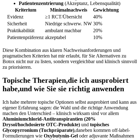
Patientenzentrierung
(Akzeptanz, ⁤Lebensqualität)
Kriterium
Minimalnachweis
Gewichtung
Evidenz
≥1 RCT/Übersicht
40%
Sicherheit
Niedrige schwerw. NW
30%
Praktikabilität
ambulant machbar
20%
Patientenpräferenz
akzeptabel
10%
Diese Kombination ⁣aus klaren‌ Nachweisanforderungen und‌
pragmatischen​ Kriterien hat mir erlaubt, für‍ Sie Alternativen ‍zu
Botox nicht nur zu listen, ⁣sondern vergleichbar und klinisch sinnvoll
zu priorisieren.
Topische Therapien,die⁣ ich‌ ausprobiert
habe,und wie Sie‌ sie ⁣richtig anwenden
Ich habe‌ mehrere topische⁢ Optionen ⁢selbst ausprobiert und kann aus
eigener Erfahrung sagen: die Wahl und ‍die richtige Anwendung⁣
machen den Unterschied – klinisch wirksam sind ‌vor allem ⁤
Aluminiumchlorid‑Antitranspirantien (20%
Drysol/hochdosierte OTC-Produkte)
und‍
topisches
Glycopyrronium (Tuchpräparate)
,daneben kommen off‑label-
Formulierungen‌ wie
Oxybutynin‑Gel
oder ⁤adjuvante Maßnahmen