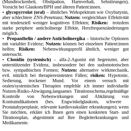
‍(Mundtrockenheit, Obstipation,‌ Harnverhalt, ‍Sehstörungen),
Vorsicht bei⁣ Glaukom/BPH und älteren⁢ Patient:innen.
•
glycopyrrolat (oral)
– ähnliches Wirkspektrum ⁢wie Oxybutynin,
aber‍ schlechtere⁣ ZNS‑Penetranz;
Nutzen:
vergleichbare Effektivität
mit tendenziell ‍weniger kognitiven Effekten;
Risiken:
​ trotzdem⁢
starke periphere anticholinerge Effekte, Herzfrequenzänderungen
möglich.
• ‍
Propanthelin /⁤ andere Anticholinergika
– historische⁤ Optionen
mit variabler Evidenz;‌
Nutzen:
können bei ‌einzelnen ⁢Patient:innen
helfen;‌
Risiken:
‌ Nebenwirkungsprofil ähnlich, weniger⁢ gut
untersucht.
•
Clonidin (systemisch)
– alfa‑2‑Agonist mit begrenzter, aber
‍unterstützender ⁢Evidenz, ‍insbesondere⁣ bei ⁢den sudomotorischen
bzw. ‍sympathischen Formen;
Nutzen:
alternative wirkmechanik,
evtl. nützlich​ bei therapieresistenten Fällen;
risiken:
Hypotonie,
Sedierung, trockener Mund.
Vor einem⁢ versuch mit
‌oralen/systemischen Therapien empfehle ​ich immer individuelle
Nutzen‑Risiko‑Abwägung,langsames Titrationsschema,regelmäßige
‌Kontrolle von Nebenwirkungen ‍und Abklärung von
Kontraindikationen (bes. Engwinkelglaukom, schwere ​
Prostatahyperplasie, relevante kardiovaskuläre erkrankungen);​ wenn
​Sie möchten, erkläre ich Ihnen gern einen konkreten Start‑ und
Titrationsplan, abgestimmt auf ⁣Ihre Begleiterkrankungen und
⁢Medikamente.