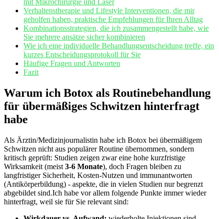
mit Mikrochirurgie und Laser
Verhaltenstherapie und Lifestyle Interventionen, die mir
geholfen haben,‍ praktische Empfehlungen für Ihren Alltag
Kombinationsstrategien,⁢ die ich zusammengestellt habe, wie
Sie mehrere ansätze sicher kombinieren
Wie ich eine individuelle Behandlungsentscheidung ​treffe, ein
kurzes Entscheidungsprotokoll ⁣für Sie
Häufige Fragen und⁤ Antworten
Fazit
Warum⁤ ich‌ Botox als Routinebehandlung
für übermäßiges‌ Schwitzen hinterfragt
habe
Als ⁣Ärztin/Medizinjournalistin habe ich Botox bei​ übermäßigem
Schwitzen nicht ​aus⁢ populärer Routine ​übernommen,⁣ sondern
kritisch geprüft: Studien⁢ zeigen zwar eine hohe kurzfristige
Wirksamkeit (meist
3-6 Monate
), ⁢doch Fragen bleiben​ zu
langfristiger⁤ Sicherheit, Kosten-Nutzen​ und​ immunantworten
(Antikörperbildung) ⁣- aspekte, die in vielen Studien nur begrenzt
abgebildet‌ sind.Ich habe vor allem folgende⁣ Punkte ‌immer wieder⁤
hinterfragt, weil sie für Sie‌ relevant ⁤sind:
Wirkdauer vs. Aufwand:
wiederholte Injektionen sind