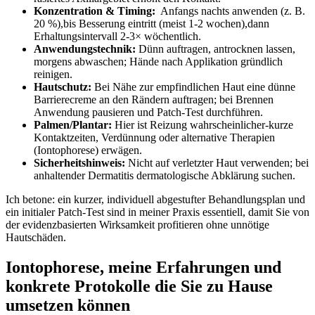
Konzentration & Timing:
⁣ Anfangs nachts anwenden (z. B.
20 ⁣%),bis ​Besserung eintritt (meist 1-2⁣ wochen),dann
Erhaltungsintervall 2-3× ⁤wöchentlich.
Anwendungstechnik:
Dünn auftragen,⁣ antrocknen lassen,
⁤morgens abwaschen; Hände nach Applikation gründlich
reinigen.
Hautschutz:
Bei Nähe zur⁣ empfindlichen⁤ Haut eine⁣ dünne
Barrierecreme an den Rändern auftragen;⁣ bei Brennen
Anwendung pausieren und Patch‑Test durchführen.
Palmen/Plantar:
Hier⁤ ist Reizung wahrscheinlicher-kurze
‌Kontaktzeiten, Verdünnung oder alternative Therapien
(Iontophorese) erwägen.
Sicherheitshinweis:
Nicht auf ​verletzter Haut​ verwenden; bei
anhaltender Dermatitis‍ dermatologische Abklärung suchen.
Ich betone: ein ‍kurzer, individuell abgestufter Behandlungsplan und
ein⁤ initialer Patch‑Test sind in meiner⁤ Praxis essentiell, damit Sie von
der evidenzbasierten Wirksamkeit profitieren ohne unnötige
Hautschäden.
Iontophorese, ‌meine ‍Erfahrungen und ​
konkrete Protokolle die Sie zu Hause
umsetzen können