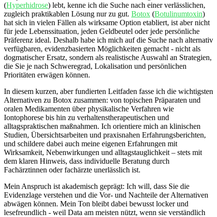
(
Hyperhidrose
) lebt, kenne ich ​die Suche nach⁢ einer verlässlichen,
zugleich praktikablen Lösung nur zu ⁢gut. ​
Botox
(
Botulinumtoxin
)
hat sich in vielen Fällen ‍als wirksame⁤ Option ⁢etabliert, ist aber nicht
für ⁢jede Lebenssituation, jeden Geldbeutel oder jede‌ persönliche
Präferenz ideal. ​Deshalb habe ich mich auf die⁤ Suche nach alternativ
verfügbaren, evidenzbasierten Möglichkeiten gemacht -‍ nicht als
dogmatischer Ersatz, sondern als ‍realistische Auswahl an Strategien,
die Sie je nach Schweregrad, Lokalisation und persönlichen
‍Prioritäten erwägen können.
In diesem kurzen, aber ​fundierten‍ Leitfaden fasse ich die wichtigsten
Alternativen ⁤zu ‌Botox zusammen: ​von topischen Präparaten und
oralen Medikamenten über physikalische Verfahren wie⁢
Iontophorese bis hin zu verhaltenstherapeutischen⁢ und
alltagspraktischen⁤ maßnahmen. ‍Ich‌ orientiere‌ mich an‍ klinischen
Studien, Übersichtsarbeiten und praxisnahen Erfahrungsberichten,
und schildere dabei auch meine ⁢eigenen Erfahrungen mit
Wirksamkeit,​ Nebenwirkungen und alltagstauglichkeit – stets mit
dem klaren Hinweis, dass individuelle Beratung durch
Fachärztinnen oder fachärzte unerlässlich ‌ist.
Mein Anspruch⁢ ist ⁣akademisch geprägt:‍ Ich will, dass ⁣Sie⁢ die⁢
Evidenzlage ​verstehen und die Vor- und Nachteile der Alternativen ​
abwägen können. Mein‌ Ton bleibt dabei⁢ bewusst locker und
lesefreundlich‌ -⁢ weil Data am meisten nützt,‌ wenn ⁢sie verständlich