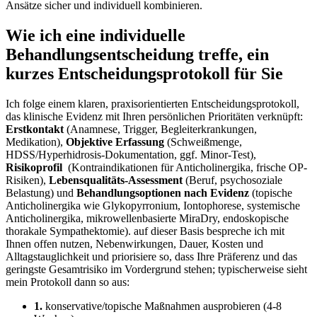
Ansätze sicher ⁤und individuell kombinieren.
Wie ich⁤ eine individuelle
Behandlungsentscheidung treffe, ein
kurzes ‍Entscheidungsprotokoll‍ für Sie
Ich folge einem klaren, praxisorientierten Entscheidungsprotokoll,‍
das klinische Evidenz mit‌ Ihren persönlichen Prioritäten verknüpft:
Erstkontakt
(Anamnese, Trigger, Begleiterkrankungen,
Medikation),
Objektive⁣ Erfassung
‌(Schweißmenge,
HDSS/Hyperhidrosis-Dokumentation, ggf. Minor-Test),
Risikoprofil
‌ (Kontraindikationen für Anticholinergika, frische OP-
Risiken),
Lebensqualitäts-Assessment
(Beruf, psychosoziale
Belastung) ⁢und
Behandlungsoptionen nach Evidenz
(topische
Anticholinergika wie Glykopyrronium,‍ Iontophorese, systemische
Anticholinergika, mikrowellenbasierte MiraDry, endoskopische
thorakale⁣ Sympathektomie). auf dieser Basis bespreche ich mit
Ihnen offen nutzen, Nebenwirkungen, Dauer,⁢ Kosten‌ und
Alltagstauglichkeit und ​priorisiere so,⁢ dass Ihre⁤ Präferenz und‍ das
geringste Gesamtrisiko ‌im Vordergrund stehen; typischerweise sieht
mein Protokoll dann ⁤so aus:
1.
konservative/topische Maßnahmen ⁢ausprobieren ⁤(4-8