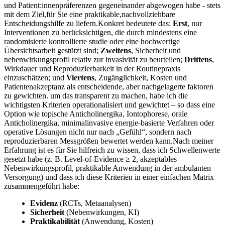
und‌ Patient:innenpräferenzen gegeneinander abgewogen habe ​-‌ stets
mit dem Ziel,für‌ Sie eine‌ praktikable,nachvollziehbare
Entscheidungshilfe‍ zu ⁤liefern.Konkret‍ bedeutete das:
Erst
, nur
Interventionen zu berücksichtigen, die durch mindestens eine
randomisierte kontrollierte⁣ studie oder eine hochwertige
Übersichtsarbeit⁣ gestützt sind;
Zweitens
, Sicherheit und
nebenwirkungsprofil‌ relativ‍ zur invasivität​ zu beurteilen;
Drittens
,
Wirkdauer und ⁤Reproduzierbarkeit in⁣ der Routinepraxis
einzuschätzen; und
Viertens
, Zugänglichkeit, Kosten ⁣und
Patientenakzeptanz als entscheidende, aber nachgelagerte faktoren
zu gewichten. um das transparent zu machen, habe ich die
⁤wichtigsten Kriterien operationalisiert und gewichtet – so dass eine
Option wie topische⁣ Anticholinergika, ⁤Iontophorese, orale
Anticholinergika, minimalinvasive energie-basierte Verfahren⁣ oder
operative⁣ Lösungen nicht nur‌ nach „Gefühl“, sondern nach
reproduzierbaren Messgrößen bewertet⁣ werden kann.Nach ⁤meiner
Erfahrung⁢ ist es für Sie hilfreich zu wissen, dass ich Schwellenwerte
gesetzt habe⁣ (z. B. Level-of-Evidence ⁣≥ 2, akzeptables
Nebenwirkungsprofil, ⁣praktikable Anwendung in der ambulanten
Versorgung) und ‍dass​ ich diese Kriterien⁢ in einer einfachen Matrix
zusammengeführt⁢ habe: ​
Evidenz
(RCTs, Metaanalysen)
Sicherheit
(Nebenwirkungen, ‌KI)
Praktikabilität
(Anwendung, Kosten)