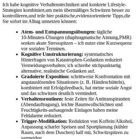
Ich habe kognitive Verhaltenstechniken​ und ⁣konkrete Lifestyle-
Strategien kombiniert,um mein übermäßiges Schwitzen besser ⁤zu
kontrollieren,und teile ​hier praktische,evidenzorientierte Tipps,die
Sie ⁤sofort ​im Alltag umsetzen können:
Atem- und Entspannungsübungen:
tägliche⁤
10‑Minuten‑Übungen (diaphragmatische Atmung,PMR)
‌senken akute⁣ Stressspitzen – ​ich nutze ⁢eine Kurzsequenz
vor sozialen Terminen.
Kognitive Umstrukturierung:
systematisches
Hinterfragen von Katastrophen‑Gedanken⁤ reduziert
Vermeidungsverhalten; ich ​schreibe stichpunktartig
alternative, realistische⁣ Gedanken⁤ auf.
Graduierte Exposition:
schrittweise Konfrontation mit
angstauslösenden Situationen (z.⁤ B. Händeschütteln), ​
kombiniert mit ⁣Erfolgsfeedback, hat meine soziale ​Angst
und das schwitzen‍ deutlich vermindert.
Verhaltensroutinen:
feste Zeiten für Antitranspirantien
(Abendauftragung),‍ leichte ⁢Baumwollschichten und
Feuchtigkeits‑aufsaugende Einlagen⁣ haben meine
⁤Fehlalarme reduziert.
Trigger‑Modifikation:
Reduktion von ⁤Koffein/Alkohol,
Anpassung scharfer Speisen und Sportplanung (kühler
Raum, ⁤nach​ dem Duschen)‍ half mir, Schwitzspitzen zu
vermeiden.