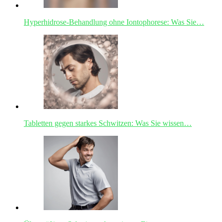
Hyperhidrose-Behandlung ohne Iontophorese: Was Sie…
Tabletten gegen starkes Schwitzen: Was Sie wissen…