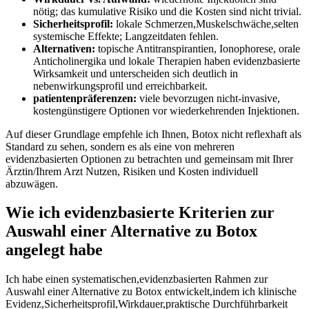
nötig; das‍ kumulative Risiko und die Kosten sind nicht trivial.
Sicherheitsprofil:
lokale⁢ Schmerzen,Muskelschwäche,selten
systemische⁣ Effekte; Langzeitdaten fehlen.
Alternativen:
topische Antitranspirantien, Ionophorese, orale
Anticholinergika und lokale ‍Therapien ⁤haben evidenzbasierte
Wirksamkeit und unterscheiden sich deutlich in⁢
nebenwirkungsprofil und erreichbarkeit.
patientenpräferenzen:
viele ⁤bevorzugen nicht-invasive,
kostengünstigere Optionen​ vor wiederkehrenden ‍Injektionen.
Auf dieser Grundlage⁣ empfehle ich ​Ihnen, Botox nicht reflexhaft als
Standard​ zu sehen, ‌sondern ​es als eine von mehreren
evidenzbasierten Optionen zu betrachten und gemeinsam mit Ihrer‍
Ärztin/Ihrem‍ Arzt‍ Nutzen, Risiken‍ und Kosten individuell
abzuwägen.
Wie ich ⁤evidenzbasierte Kriterien‍ zur
Auswahl einer​ Alternative zu Botox
angelegt habe
Ich ‍habe einen systematischen,evidenzbasierten Rahmen zur
Auswahl einer Alternative​ zu Botox ⁣entwickelt,indem ich ⁣klinische
Evidenz,Sicherheitsprofil,Wirkdauer,praktische‍ Durchführbarkeit