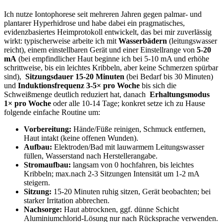
Ich nutze Iontophorese seit mehreren Jahren‌ gegen palmar- und
plantarer Hyperhidrose und habe⁤ dabei ein pragmatisches,
evidenzbasiertes Heimprotokoll entwickelt, das ‌bei mir zuverlässig
wirkt: typischerweise‌ arbeite ⁤ich mit
Wasserbädern
(leitungswasser
reicht), einem ⁤einstellbaren Gerät und⁤ einer ⁤Einstellrange von
5-20⁢
mA
(bei empfindlicher ‌Haut beginne ⁤ich bei 5-10 mA und erhöhe
schrittweise, bis ein ⁤leichtes Kribbeln, aber keine ⁤Schmerzen spürbar
sind), ‌
Sitzungsdauer‍ 15-20 Minuten
(bei Bedarf⁢ bis 30 Minuten)
und
Induktionsfrequenz⁣ 3-5× pro Woche
bis ‍sich die
Schweißmenge deutlich ‌reduziert hat, danach ‌
Erhaltungsmodus
1× pro Woche
oder alle 10-14 ⁣Tage; ⁢konkret ‌setze⁢ ich zu Hause
folgende einfache Routine um:
Vorbereitung:
Hände/Füße reinigen, Schmuck⁤ entfernen,
Haut intakt (keine offenen Wunden).
Aufbau:
Elektroden/Bad ‍mit lauwarmem Leitungswasser
füllen,​ Wasserstand nach Herstellerangabe.
Stromaufbau:
langsam von 0 ⁢hochfahren, ⁣bis leichtes
Kribbeln;⁣ max.nach 2-3 Sitzungen Intensität um‍ 1-2 mA
steigern.
Sitzung:
15-20 ​Minuten⁤ ruhig sitzen,‍ Gerät beobachten; bei
starker Irritation abbrechen.
Nachsorge:
Haut​ abtrocknen, ggf. dünne Schicht
Aluminiumchlorid-Lösung nur​ nach ⁢Rücksprache verwenden.