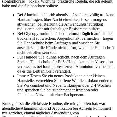
(Iontophorese + lokal). Wichtige, ⁣praktische Regeln, die​ ich gelernt
habe⁢ und die ⁢Sie beachten sollten:
Bei ‍Aluminiumchlorid: abends auf ‌saubere, völlig ⁤trockene
Haut auftragen, über Nacht einwirken lassen,​ morgens
abwaschen;​ bei Reizung⁣ die‌ Anwendungshäufigkeit
reduzieren oder mit fetthaltiger Basiscreme ‍puffern.
Bei Glycopyrronium‑Tüchern:⁢
einmal täglich
auf intakte,
trockene‍ Haut wischen, Augenkontakt⁢ vermeiden – tragen‌
Sie⁢ Handschuhe beim Auftragen und waschen Sie
anschließend die Hände⁢ nicht sofort, wenn die Handschrift⁣
nicht betroffen ‌sein soll.
Für ⁢Hände/Füße: dünne schicht, ‌nach⁣ dem Auftragen
‌Socken/Handschuhe für Füße/Hände‍ kann die ​Absorption⁢
verbessern; bei Iontophorese zuvor Aluminium vermeiden,
da es‌ die ‌Leitfähigkeit​ verändert.
Immer: Testen Sie ein neues Produkt an einer ⁤kleinen
Hautstelle,⁣ vermeiden ⁢Sie offene Wunden, dokumentieren
Sie Wirksamkeit und Nebenwirkungen über 2-4 Wochen
und sprechen Sie ‌bei zunehmender Irritation oder
fehlendem Nutzen⁤ mit ⁢einer ⁤Fachperson.
Kurz gefasst:⁢ die effektivste Routine, die ⁣mir ⁣geholfen hat,​ war
abendliche Aluminiumchlorid‑Applikation bei Achseln‌ kombiniert
mit⁢ gezielter, einmal täglicher Anwendung von