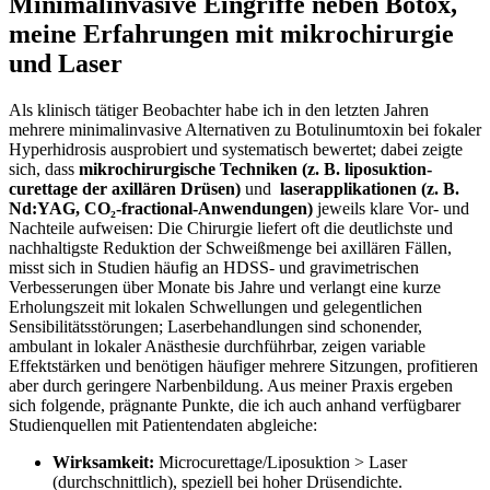
Minimalinvasive​ Eingriffe ⁢neben Botox,
⁢meine ⁢Erfahrungen mit ⁢mikrochirurgie
und ⁣Laser
Als klinisch tätiger Beobachter habe ich in den letzten Jahren
mehrere​ minimalinvasive Alternativen zu Botulinumtoxin bei‍ fokaler
Hyperhidrosis ausprobiert​ und systematisch bewertet; dabei zeigte
sich, dass
mikrochirurgische​ Techniken (z. B. liposuktion-
curettage der axillären Drüsen)
‌und ⁣
laserapplikationen (z. ​B.
Nd:YAG, CO₂-fractional-Anwendungen)
jeweils klare Vor- und
Nachteile aufweisen:‍ Die Chirurgie liefert oft die⁣ deutlichste und
nachhaltigste ⁤Reduktion⁤ der Schweißmenge bei ​axillären Fällen,‍
misst sich in⁤ Studien häufig an HDSS- und gravimetrischen
Verbesserungen über Monate bis‍ Jahre und verlangt⁢ eine ⁣kurze
Erholungszeit mit lokalen Schwellungen und gelegentlichen
Sensibilitätsstörungen; Laserbehandlungen sind schonender,
ambulant in lokaler Anästhesie durchführbar, zeigen variable
Effektstärken und⁢ benötigen häufiger mehrere Sitzungen, profitieren
aber durch⁤ geringere Narbenbildung.⁤ Aus meiner ‌Praxis ergeben
sich folgende,⁤ prägnante Punkte, ‍die ich auch​ anhand verfügbarer
Studienquellen mit​ Patientendaten‌ abgleiche:
Wirksamkeit:
Microcurettage/Liposuktion ⁣> Laser
(durchschnittlich), ⁤speziell ⁤bei hoher Drüsendichte.