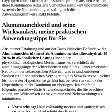
Glycopyrronium‑Tüchern ⁣bei ⁣besonders problematischen Arealen;
diese Kombination⁣ reduzierte Schwitzen signifikant und minimierte
systemische ⁣Nebenwirkungen, solange ich die
Anwendungshinweise ‌strikt befolgte.
Aluminiumchlorid und seine
Wirksamkeit, ⁢meine praktischen
Anwendungstipps ​für Sie
Aus⁣ meiner​ Erfahrung und auf der⁤ Basis ​klinischer Befunde wirkt ‌
Aluminiumchlorid (meist als Aluminiumchloridhexahydrat, 10-
20 % in alkoholischer ⁤Lösung)
über einen
‌physikalisch‑biologischen Mechanismus: es verschließt die
ausführungsgänge der schweißdrüsen ⁣und⁣ führt zu einer reversiblen
Reduktion der sekretorischen Aktivität, was in randomisierten
Studien zu einer deutlichen Verringerung ⁣des Schwitzens bei leichter
bis moderater ⁣Hyperhidrose geführt hat; bei sehr starker,‌ fokaler
Hyperhidrose ⁣bleibt Botulinum oft ⁣überlegen. Ich empfehle
folgende,​ praxisbewährte Anwendungsschritte, ​die⁢ Sie beachten
⁤sollten, um Wirksamkeit zu ⁣maximieren ‍und Nebenwirkungen zu
⁤minimieren:
Vorbereitung:
Haut vollständig trocken und‍ sauber; frisch
⁢rasiertes ⁣Axillargebiet erhöht den Kontakt.