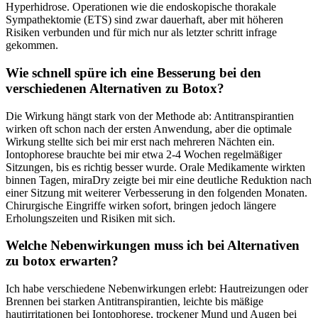
Hyperhidrose. Operationen wie die endoskopische ⁢thorakale
Sympathektomie (ETS) sind zwar dauerhaft, aber mit höheren
Risiken verbunden⁢ und für‍ mich nur als‌ letzter schritt infrage
gekommen.
Wie schnell spüre ich ​eine Besserung bei​ den
verschiedenen Alternativen​ zu⁣ Botox?
Die Wirkung​ hängt ⁤stark von‌ der Methode ab:⁢ Antitranspirantien
wirken oft‍ schon ⁤nach⁤ der ersten⁢ Anwendung, ⁢aber die optimale
Wirkung stellte sich bei mir erst nach mehreren ‌Nächten ein.
Iontophorese brauchte ⁢bei mir etwa 2-4 Wochen‌ regelmäßiger
⁣Sitzungen, ​bis es⁣ richtig besser wurde. Orale‍ Medikamente wirkten​
binnen Tagen, miraDry ‌zeigte bei ‍mir eine deutliche Reduktion nach
einer Sitzung ​mit weiterer Verbesserung in den‍ folgenden⁤ Monaten.
Chirurgische Eingriffe ⁤wirken⁤ sofort, bringen jedoch längere
Erholungszeiten und Risiken⁤ mit sich.
Welche⁤ Nebenwirkungen⁣ muss ‌ich bei Alternativen
zu‌ botox erwarten?
Ich habe verschiedene Nebenwirkungen ⁣erlebt: Hautreizungen oder
Brennen bei starken Antitranspirantien, leichte bis mäßige
hautirritationen bei ‌Iontophorese, trockener ⁤Mund⁤ und Augen⁣ bei​