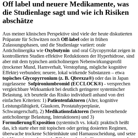
Off label‍ und neuere Medikamente, was
die ​Studienlage sagt ⁤und wie ich Risiken
abschätze
Aus ⁣meiner klinischen Perspektive ‍sind viele der heute diskutierten
Präparate‍ für ​Schwitzen noch
Off‑label
oder in frühen
⁣Zulassungsphasen, und die Studienlage‌ variiert: orale
Anticholinergika wie
Oxybutynin
‍ und oral Glycopyrrolat zeigen in
‍kontrollierten Studien ⁣effektive Reduktionen​ der ⁢Hyperhidrose, sind
aber mit dem typischen‌ anticholinergen Nebenwirkungsprofil
‍(trockener ⁤Mund, Harnverhalt, Verstopfung,⁤ mögliche ⁢kognitive
⁢Effekte) verbunden; neuere, lokal wirkende⁢ Substanzen​ – etwa
topisches‌ Glycopyrronium ​(z.⁣ B. Qbrexza®)
oder das in ⁢Japan
zugelassene ‌
Sofpironiumbromid (ECCLOCK®)
‌-⁣ versprechen‌
vergleichbare Wirksamkeit bei deutlich⁣ geringerer⁢ systemischer⁣
Belastung. ich beurteile das Risiko individuell anhand von drei
einfachen ⁢Kriterien:‌ 1)
Patientenfaktoren
(Alter, kognitive
Leistungsfähigkeit, ⁢Glaukom, Prostatahyperplasie,
Schwangerschaft), 2)
Medikationsfaktoren
(bereits bestehende
anticholinerge Belastung, Interaktionen) ‌und ‍3)
Formulierung/Exposition
(systemisch ⁢vs. lokal): praktisch heißt
⁢das,‌ ich starte eher mit topischen‌ oder gering dosierten⁣ Regimen,
überwache trockene ⁢Schleimhäute und Harnausscheidung, und ​setze