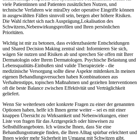
viele Patientinnen und ⁤Patienten zusätzlichen Nutzen, und
technische Verfahren wie miraDry ⁢oder operative Eingriffe können
in ausgewählten ‍Fällen sinnvoll‍ sein, bergen aber höhere Risiken.
Die Wahl richtet sich nach Ausprägung,Lokalisation des
Schwitzens,Nebenwirkungsprofilen ‌und Ihren persönlichen
Prioritäten.
Wichtig ist mir zu ‌betonen, dass evidenzbasierte⁤ Entscheidungen
‌und​ Shared Decision Making zentral sind: Informieren Sie ⁢sich,
wägen Sie nutzen‌ und Risiken ab und sprechen Sie offen mit Ihrer
Dermatologin oder Ihrem Dermatologen. Psychische Belastung​ und
Lebensqualitäts‑Einbußen sind valide Therapieziele -‍ die
medizinische Versorgung sollte diese⁣ Aspekte mitdenken.In meinen
eigenen Behandlungsversuchen haben Kombinationen aus‍
Verhaltenstipps, topischen Maßnahmen und gezielten Interventionen
oft⁢ die beste Balance zwischen Effektivität und Verträglichkeit
geliefert.
Wenn⁤ Sie ‌weiterlesen oder konkrete Fragen zu einer der⁤ genannten ​
Optionen haben,‍ helfe ich Ihnen gerne weiter – sei es mit ​einer
knappen Übersicht ⁢zu Wirksamkeit und Nebenwirkungen, einer
Liste von fragen für das Arztgespräch⁢ oder hinweisen ‍zu
Selbsthilfeangeboten.​ Ich wünsche Ihnen, dass Sie eine
⁤Behandlungsstrategie finden, die ‌Ihren​ Alltag spürbar erleichtert und
Ihnen wieder mehr Sicherheit‍ im ‍Umgang mit Schwitzen gibt.