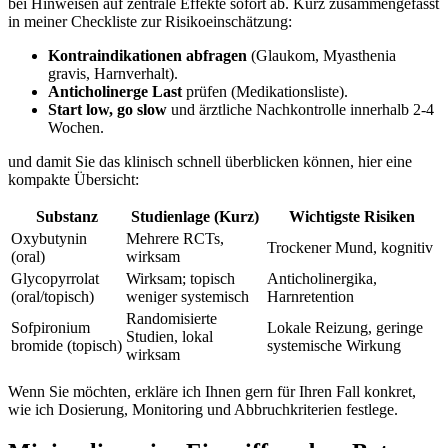
bei Hinweisen auf zentrale‍ Effekte ​sofort ab.⁢ Kurz zusammengefasst
in meiner Checkliste ​zur Risikoeinschätzung:
Kontraindikationen⁢ abfragen
(Glaukom, Myasthenia
gravis, Harnverhalt).
Anticholinerge Last
⁢prüfen (Medikationsliste).
Start low, go slow
und ärztliche Nachkontrolle‌ innerhalb 2-4
Wochen.
und damit Sie das klinisch‍ schnell überblicken können, hier eine
kompakte ‍Übersicht: ‌
Substanz
Studienlage (Kurz)
Wichtigste Risiken
Oxybutynin
Mehrere ⁢RCTs,
Trockener Mund, kognitiv
(oral)
wirksam
Glycopyrrolat
Wirksam; topisch
Anticholinergika,
(oral/topisch)
weniger⁤ systemisch
Harnretention
Randomisierte
Sofpironium
Lokale​ Reizung, geringe‍
Studien, lokal
bromide (topisch)
systemische Wirkung
‌wirksam
Wenn⁢ Sie möchten, erkläre ich⁤ Ihnen gern ‍für Ihren Fall konkret,​
wie ich⁣ Dosierung, Monitoring und ​Abbruchkriterien festlege.