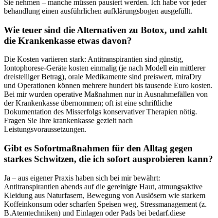
Sie nehmen – ⁣manche müssen pausiert werden. Ich habe vor jeder
behandlung⁢ einen ausführlichen aufklärungsbogen‍ ausgefüllt.
Wie teuer sind die ‌Alternativen⁢ zu Botox, und zahlt
die⁢ Krankenkasse ⁤etwas ‌davon?
Die ‌Kosten variieren stark: Antitranspirantien⁣ sind günstig,
⁣Iontophorese-Geräte kosten einmalig ⁤(je nach Modell ein mittlerer
dreistelliger Betrag), orale Medikamente sind preiswert, miraDry
und Operationen ⁢können ‌mehrere hundert‍ bis tausende Euro kosten.
Bei mir wurden operative Maßnahmen nur in Ausnahmefällen von
der Krankenkasse übernommen; oft ist ‍eine ⁣schriftliche
Dokumentation des⁤ Misserfolgs konservativer Therapien nötig.
Fragen Sie Ihre‍ krankenkasse gezielt nach
Leistungsvoraussetzungen.
Gibt es Sofortmaßnahmen für den Alltag gegen​
starkes Schwitzen, ​die ich sofort ausprobieren ‍kann?
Ja – aus ⁤eigener Praxis haben sich bei⁣ mir bewährt:
Antitranspirantien abends auf die gereinigte Haut,‍ atmungsaktive
Kleidung aus Naturfasern, Bewegung von Auslösern⁢ wie starkem
Koffeinkonsum‍ oder scharfen Speisen‌ weg, Stressmanagement (z.⁢
B.Atemtechniken) ⁢und Einlagen⁢ oder Pads ⁣bei‌ bedarf.diese