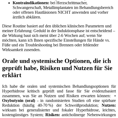
Kontraindikationen:
⁤bei⁢ Herzschrittmacher,
Schwangerschaft, Metallimplantaten im Behandlungsbereich
oder offenen Hautläsionen‍ NICHT‌ anwenden ​und vorher
⁤ärztlich​ abklären.
Diese Routine ⁢basiert auf den üblichen⁣ klinischen Parametern und
meiner Erfahrung: Geduld in der Induktionsphase‍ ist entscheidend –
die​ Wirkung baut sich ​meist über‍ 2-6 Wochen auf; wenn‍ Sie
möchten, ‍kann‌ ich Ihnen ⁤spezifische Einstellungen für Hände vs.
Füße⁤ und ein Troubleshooting bei Brennen oder fehlender
Wirksamkeit‌ zusenden.
Orale und systemische Optionen,⁢ die ich
geprüft habe, Risiken ⁤und Nutzen für Sie
erklärt
Ich habe ⁤die oralen und systemischen Behandlungsoptionen für
‌Hyperhidrose kritisch⁢ geprüft und fasse für ⁣Sie evidenzbasiert
zusammen, was Sie an Nutzen und Risiken erwarten können: ⁤
•
Oxybutynin (oral)
-⁤ in randomisierten⁣ Studien oft eine spürbare​
Reduktion ⁣(häufig 40-70 %) der Schweißproduktion;
Nutzen:
wirksam bei generalisierter⁢ und fokaler Hyperhidrose, ‍leichtes,
kostengünstiges System;
Risiken:
anticholinerge Nebenwirkungen