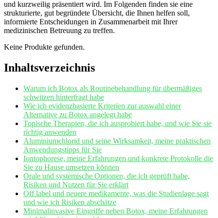
⁢und kurzweilig⁣ präsentiert ‌wird. Im Folgenden ⁢finden sie eine
strukturierte, gut begründete Übersicht, die‍ Ihnen helfen soll, ​
informierte Entscheidungen ⁢in‍ Zusammenarbeit mit Ihrer
⁤medizinischen Betreuung zu‍ treffen.
Keine Produkte gefunden.
Inhaltsverzeichnis
Warum ich‍ Botox ⁤als ⁣Routinebehandlung für übermäßiges
schwitzen hinterfragt ‌habe
Wie⁣ ich evidenzbasierte Kriterien zur ​auswahl einer
Alternative zu‍ Botox angelegt habe
Topische ‌Therapien, die ich ‌ausprobiert habe,⁣ und wie Sie⁣ sie​
richtig anwenden
Aluminiumchlorid und seine ‌Wirksamkeit,‌ meine praktischen
⁣Anwendungstipps für ⁣Sie
Iontophorese, ⁣meine Erfahrungen und konkrete Protokolle die
Sie zu Hause umsetzen können
Orale und‍ systemische Optionen, ⁢die⁢ ich geprüft habe,⁣
Risiken und Nutzen für Sie erklärt
Off label und neuere medikamente, was die ‌Studienlage​ sagt
und wie ‍ich⁤ Risiken abschätze
Minimalinvasive Eingriffe neben Botox,⁣ meine ‍Erfahrungen