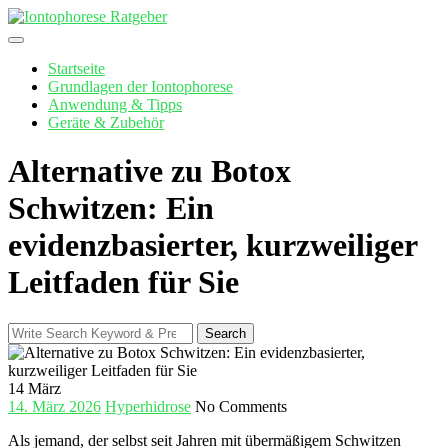
Skip
to
content
Startseite
Grundlagen der Iontophorese
Anwendung & Tipps
Geräte & Zubehör
Alternative zu Botox
Schwitzen: Ein
evidenzbasierter, kurzweiliger
Leitfaden für Sie
Search
Search
for:
14
März
14. März 2026
Hyperhidrose
No Comments
Als jemand,‍ der selbst seit ⁢Jahren mit übermäßigem Schwitzen