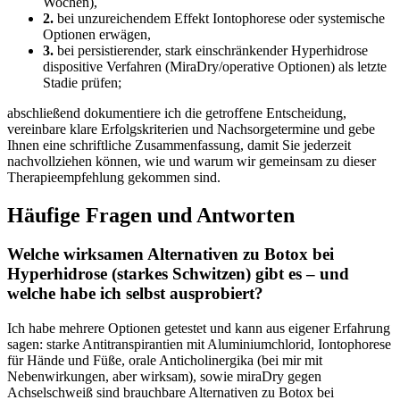
Wochen),
2.
bei unzureichendem Effekt Iontophorese oder systemische
Optionen erwägen,
3.
bei persistierender,‌ stark einschränkender Hyperhidrose
dispositive Verfahren (MiraDry/operative Optionen) als ⁢letzte
Stadie prüfen;
abschließend dokumentiere ich die⁣ getroffene Entscheidung,
vereinbare klare Erfolgskriterien ​und Nachsorgetermine ⁤und gebe
‍Ihnen eine schriftliche Zusammenfassung,‍ damit Sie jederzeit
nachvollziehen​ können, wie und warum wir gemeinsam zu dieser
Therapieempfehlung gekommen sind.
Häufige Fragen ⁢und Antworten
Welche wirksamen Alternativen zu Botox bei
Hyperhidrose (starkes‍ Schwitzen) gibt es – und‌
welche habe ich selbst⁣ ausprobiert?
Ich habe mehrere Optionen getestet ⁤und kann aus eigener Erfahrung
sagen: starke Antitranspirantien mit Aluminiumchlorid, Iontophorese
für ⁤Hände und Füße, orale Anticholinergika (bei mir mit
⁢Nebenwirkungen, aber wirksam), sowie miraDry gegen
Achselschweiß sind⁤ brauchbare Alternativen zu Botox bei