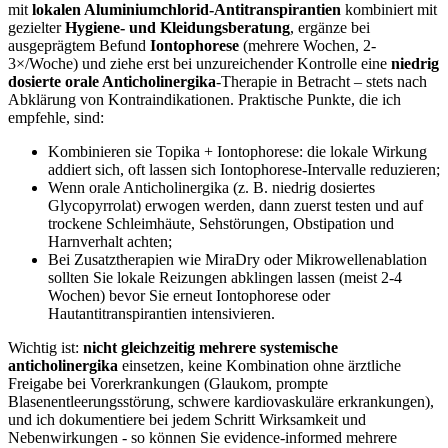
mit‍
lokalen Aluminiumchlorid-Antitranspirantien
kombiniert‌ mit
gezielter
Hygiene- ⁣und⁣ Kleidungsberatung
, ‍ergänze bei
ausgeprägtem⁢ Befund
Iontophorese
(mehrere Wochen,‌ 2-
3×/Woche)⁤ und ziehe erst bei‌ unzureichender Kontrolle eine
niedrig
dosierte orale Anticholinergika
-Therapie in Betracht‍ – stets nach
⁤Abklärung ‌von⁤ Kontraindikationen. Praktische Punkte, die ich
empfehle, sind: ⁣
Kombinieren sie ⁤Topika + Iontophorese: ​die lokale Wirkung
addiert sich, oft lassen ⁤sich Iontophorese-Intervalle reduzieren;
Wenn ⁣orale Anticholinergika (z. B. niedrig ‍dosiertes
Glycopyrrolat) erwogen ‍werden, dann zuerst testen und auf
trockene ​Schleimhäute, Sehstörungen, Obstipation und
Harnverhalt ⁢achten;
Bei⁢ Zusatztherapien wie MiraDry oder Mikrowellenablation
⁢sollten Sie lokale ​Reizungen abklingen ⁣lassen (meist ⁤2-4
Wochen) bevor Sie erneut Iontophorese⁤ oder
Hautantitranspirantien intensivieren.
Wichtig ist:
nicht gleichzeitig mehrere ⁣systemische
anticholinergika
einsetzen, keine Kombination ohne ärztliche
Freigabe bei Vorerkrankungen ⁢(Glaukom, prompte ​
Blasenentleerungsstörung, schwere kardiovaskuläre ⁤erkrankungen),
und ich dokumentiere ⁤bei ⁢jedem Schritt‍ Wirksamkeit und
Nebenwirkungen ‍- so können Sie evidence-informed mehrere