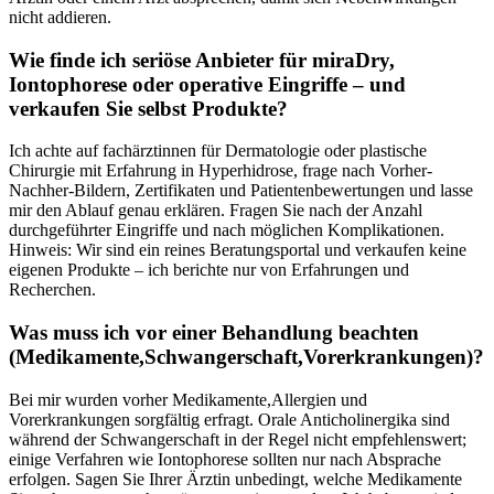
nicht addieren.
Wie ‍finde ich⁣ seriöse Anbieter⁤ für miraDry,
Iontophorese oder ​operative Eingriffe – und
verkaufen Sie selbst ⁢Produkte?
Ich achte auf​ fachärztinnen für Dermatologie oder ⁢plastische
Chirurgie mit Erfahrung in Hyperhidrose, frage⁢ nach Vorher-
Nachher-Bildern, Zertifikaten und Patientenbewertungen und lasse
mir den Ablauf genau erklären. Fragen Sie nach der Anzahl
durchgeführter Eingriffe und nach⁤ möglichen Komplikationen.
Hinweis:⁢ Wir sind ein reines Beratungsportal⁢ und verkaufen​ keine
‍eigenen Produkte – ich ‍berichte nur von Erfahrungen und
Recherchen.
Was ‌muss ich ​vor einer ⁤Behandlung beachten‌
(Medikamente,Schwangerschaft,Vorerkrankungen)?
Bei ​mir wurden vorher ‌Medikamente,Allergien⁢ und
Vorerkrankungen ⁢sorgfältig erfragt. ⁣Orale Anticholinergika ⁢sind
während ‍der Schwangerschaft in‍ der Regel nicht empfehlenswert;
einige Verfahren wie Iontophorese sollten nur‌ nach​ Absprache
erfolgen. Sagen Sie Ihrer ​Ärztin ‌unbedingt, ‌welche Medikamente