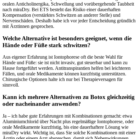
oralen Anticholinergika, Schwellung und vorübergehende Taubheit
nach ‍miraDry. Bei ETS besteht das Risiko einer dauerhaften
Kompensation (verstärktes‌ Schwitzen ​an anderer⁤ Stelle) und
Nervenschäden. Deshalb habe ich​ vor jeder Entscheidung gründlich
mit ‍Ärztinnen ‍gesprochen.
Welche Alternative ​ist ‍besonders geeignet, wenn die
Hände oder Füße stark schwitzen?
Aus eigener Erfahrung ⁢ist Iontophorese oft die beste Wahl für
Hände​ und Füße: ⁤sie ‌ist nicht invasiv,‌ gut ​steuerbar und kann zu
Hause ‌fortgeführt werden.‌ Antitranspirantien ​helfen​ bei ‌leichteren
Fällen, ‌und‍ orale ‍Medikamente können kurzfristig⁣ unterstützen.
Chirurgische Optionen ‍halte ich nur bei Therapieversagen für
sinnvoll.
Kann ‌ich mehrere Alternativen ‌zu​ Botox gleichzeitig
oder⁤ nacheinander anwenden?
Ja – ich habe⁢ gute Erfahrungen mit Kombinationen gemacht: etwa
Aluminiumchlorid über Nacht plus ​regelmäßige Iontophorese, oder​
orale Medikamente kurzfristig, bis‍ eine dauerhaftere⁣ Lösung⁣ wie
miraDry wirkt. Wichtig ist, ⁢dass Sie solche Kombinationen mit⁤ einer
Ärztin oder einem Arzt⁣ absprechen, damit sich Nebenwirkungen