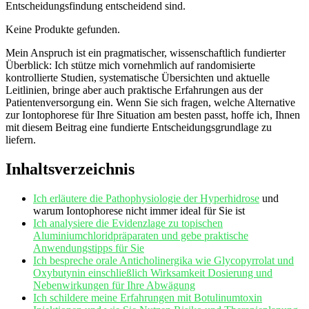
Entscheidungsfindung entscheidend sind.
Keine Produkte gefunden.
Mein Anspruch ⁢ist ein pragmatischer, wissenschaftlich fundierter
Überblick: Ich ‍stütze mich‌ vornehmlich auf randomisierte
kontrollierte Studien, systematische Übersichten ‌und‌ aktuelle
Leitlinien, bringe⁢ aber auch praktische Erfahrungen aus der
Patientenversorgung ein. Wenn Sie sich​ fragen, welche ⁣Alternative
zur⁤ Iontophorese für ⁤Ihre ⁣Situation am‍ besten passt,⁢ hoffe ich,⁢ Ihnen
mit diesem Beitrag eine⁤ fundierte‌ Entscheidungsgrundlage zu
liefern.
Inhaltsverzeichnis
Ich⁤ erläutere die Pathophysiologie der
Hyperhidrose
⁣ und
warum ⁢Iontophorese nicht immer ideal für Sie⁣ ist
Ich analysiere die Evidenzlage zu topischen
Aluminiumchloridpräparaten‌ und​ gebe‍ praktische⁤
Anwendungstipps für Sie
Ich bespreche orale Anticholinergika ‍wie Glycopyrrolat und
Oxybutynin einschließlich ⁣Wirksamkeit ​Dosierung und
⁣Nebenwirkungen für ⁤Ihre ⁢Abwägung
Ich schildere meine Erfahrungen mit ⁤Botulinumtoxin