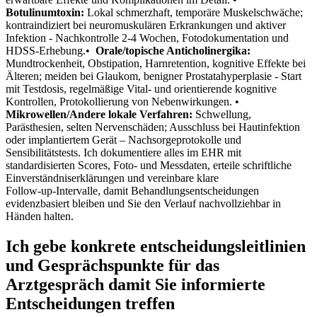
Botulinumtoxin:
Lokal⁤ schmerzhaft, temporäre Muskelschwäche;
kontraindiziert bei neuromuskulären Erkrankungen und aktiver
‌Infektion -⁤ Nachkontrolle 2-4 Wochen, Fotodokumentation und
HDSS‑Erhebung.• ⁢
Orale/topische Anticholinergika:
Mundtrockenheit, Obstipation, Harnretention, kognitive Effekte bei
Älteren; meiden bei Glaukom, benigner ⁣Prostatahyperplasie -‌ Start
mit Testdosis, regelmäßige Vital‑ und orientierende kognitive
Kontrollen, Protokollierung von‌ Nebenwirkungen. •
Mikrowellen/Andere lokale Verfahren:
Schwellung,
Parästhesien,​ selten Nervenschäden; Ausschluss‌ bei Hautinfektion
oder implantiertem Gerät – ⁤Nachsorgeprotokolle und
Sensibilitätstests. Ich dokumentiere alles im EHR mit
standardisierten Scores, Foto‑ ⁤und Messdaten, erteile ⁢schriftliche
Einverständniserklärungen und vereinbare klare
Follow‑up‑Intervalle, damit ⁢Behandlungsentscheidungen
evidenzbasiert bleiben und Sie den Verlauf nachvollziehbar in
⁤Händen halten.
Ich gebe konkrete⁢ entscheidungsleitlinien
⁢und Gesprächspunkte​ für das
Arztgespräch damit Sie informierte
Entscheidungen treffen