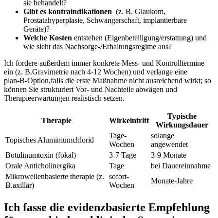
sie behandelt?
Gibt es kontraindikationen
​ (z. B. Glaukom,
Prostatahyperplasie, Schwangerschaft, implantierbare
Geräte)?
Welche Kosten
entstehen (Eigenbeteiligung/erstattung) ⁣und
wie sieht das​ Nachsorge‑/Erhaltungsregime​ aus?
Ich ‍fordere außerdem immer konkrete Mess‑ und Kontrolltermine
ein (z. B.Gravimetrie ⁣nach‌ 4-12 Wochen) und verlange eine
plan‑B‑Option,falls die erste Maßnahme nicht ausreichend wirkt; so
können ‌Sie strukturiert Vor‑⁢ und‌ Nachteile abwägen und
Therapieerwartungen realistisch setzen.
Typische
Therapie
Wirkeintritt
Wirkungsdauer
Tage-
solange
Topisches Aluminiumchlorid
Wochen
angewendet
Botulinumtoxin (fokal)
3-7 Tage
3-9​ Monate
Orale Anticholinergika
Tage
bei Dauereinnahme
Mikrowellenbasierte therapie ​(z.
sofort-
Monate-Jahre
B.axillär)
Wochen
Ich ‍fasse⁣ die evidenzbasierte Empfehlung