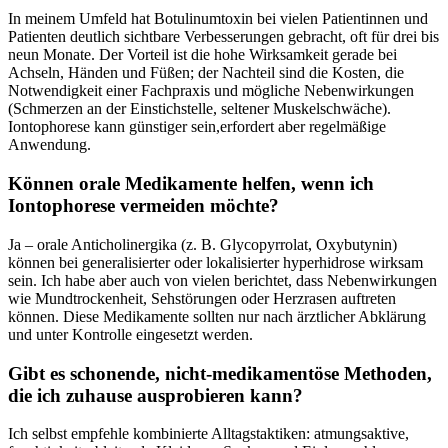
In​ meinem ⁤Umfeld hat Botulinumtoxin bei vielen‌ Patientinnen und
⁢Patienten deutlich sichtbare ⁢Verbesserungen gebracht, oft für ‍drei bis
neun ⁣Monate. Der Vorteil ist ⁤die​ hohe ⁣Wirksamkeit gerade bei
Achseln, Händen und ⁤Füßen; der Nachteil sind die Kosten, ​die
Notwendigkeit einer⁣ Fachpraxis und⁣ mögliche Nebenwirkungen
(Schmerzen an der Einstichstelle, seltener Muskelschwäche).
Iontophorese ⁤kann günstiger​ sein,erfordert aber ⁢regelmäßige
Anwendung.
Können⁤ orale Medikamente‌ helfen, wenn‌ ich
‌Iontophorese vermeiden ⁤möchte?
Ja – orale ‌Anticholinergika ‍(z. B. Glycopyrrolat, Oxybutynin)⁤
können bei generalisierter oder lokalisierter hyperhidrose⁢ wirksam
sein. Ich‍ habe aber auch von vielen berichtet, dass Nebenwirkungen
wie Mundtrockenheit,‍ Sehstörungen ⁢oder Herzrasen auftreten
können. Diese Medikamente sollten nur nach ​ärztlicher Abklärung
und unter Kontrolle‍ eingesetzt ‍werden.
Gibt es⁢ schonende, nicht-medikamentöse Methoden,
die ich zuhause ausprobieren kann?
Ich ‍selbst empfehle kombinierte Alltagstaktiken: atmungsaktive,