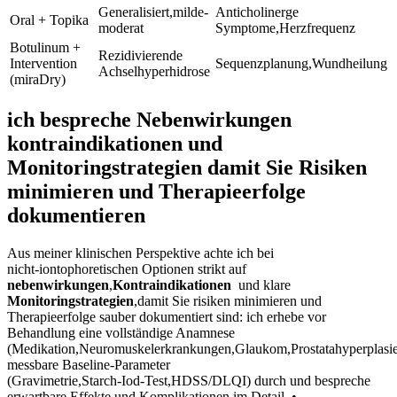
Generalisiert,milde-
Anticholinerge
Oral +‌ Topika
moderat
‌Symptome,Herzfrequenz
Botulinum +
Rezidivierende
Intervention
Sequenzplanung,Wundheilung
Achselhyperhidrose
(miraDry)
ich bespreche Nebenwirkungen
kontraindikationen und
Monitoringstrategien⁣ damit Sie Risiken
minimieren und Therapieerfolge
dokumentieren
Aus meiner klinischen Perspektive‌ achte ich​ bei
nicht‑iontophoretischen Optionen strikt auf
nebenwirkungen
,
Kontraindikationen
‌ und klare
Monitoringstrategien
,damit Sie risiken minimieren und
Therapieerfolge ​sauber dokumentiert​ sind: ich​ erhebe vor
Behandlung⁣ eine vollständige Anamnese
(Medikation,Neuromuskelerkrankungen,Glaukom,Prostatahyperplasie
messbare Baseline‑Parameter
‌(Gravimetrie,Starch‑Iod‑Test,HDSS/DLQI) durch und bespreche
⁣erwartbare Effekte und Komplikationen im ‍Detail. • ‍