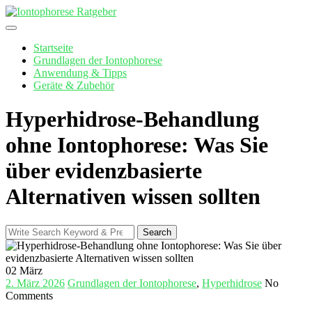
Skip
to
content
Startseite
Grundlagen der Iontophorese
Anwendung & Tipps
Geräte & Zubehör
Hyperhidrose-Behandlung
ohne Iontophorese: Was Sie
über evidenzbasierte
Alternativen wissen sollten
Search
Search
for:
02
März
2. März 2026
Grundlagen der Iontophorese
,
Hyperhidrose
No
Comments