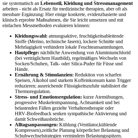
sie⁤ systematisch‌ an
Lebensstil, Kleidung ⁣und Stressmanagement
arbeiten -⁣ nicht als Ersatz für medizinische ⁢therapien, ‍aber oft als
messbare‍ Ergänzung: Hier einige konkrete, evidenzbasierte und
klinisch erprobte ⁢Maßnahmen, die Sie leicht umsetzen und mit
einfachen‍ Messmethoden evaluieren können:
Kleidungswahl:
atmungsaktive, feuchtigkeitsableitende
Stoffe (Merino,‌ technische fasern), lockere⁢ Schnitte und
Mehrlagigkeit verhindern lokale Feuchteansammlungen.
Hautpflege:
nächtliche Anwendung von Aluminiumchlorid
(bei verträglichem ‌Hautbild), regelmäßiges Wechseln von
Socken/Schuhen, ⁣Talk- oder Silica‑Puder für Füsse und
Hände.
Ernährung ​& ​Stimulanzien:
Reduktion von scharfen⁣
Speisen, ⁢Alkohol und starkem Koffeinkonsum kann Trigger
reduzieren; ausreichende Flüssigkeitszufuhr stabilisiert die
Thermoregulation.
Stress- und Emotionsregulation:
kurze Atemübungen,
progressive Muskelentspannung, Achtsamkeit und bei
belastenden Fällen gezielte​ Verhaltenstherapie oder
⁤HRV‑Biofeedback senken sympathische⁢ Aktivierung und
damit Schweißausbrüche.
Alltagsanpassungen:
Kühlung (Ventilator,kühlende
⁤Kompressen),zeitliche⁣ Planung körperlicher ⁢Belastung ‍und‌
Schuhwechselstrategien vermindern ‌Belastungsspitzen.