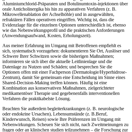
Aluminiumchlorid-Präparaten‌ und Botulinumtoxin-injektionen über
orale ‍Anticholinergika ⁢bis hin ⁣zu apparativen Verfahren (z. ‍B.
Mikrowellenablation​ der Achselhöhle) und in ausgewählten,​
refraktären Fällen operativen eingriffen. Wichtig ist, dass die
Evidenzlage für die einzelnen Optionen‍ unterschiedlich ist, ‍ebenso​
wie das Nebenwirkungsprofil und ‍die praktischen Anforderungen
(Anwendungsaufwand, Kosten, Erholungszeit).
Aus meiner ‌Erfahrung im Umgang mit Betroffenen empfiehlt ⁢es
sich, ‍systematisch vorzugehen:‍ dokumentieren Sie Ort, Auslöser und
Schwere Ihrer Schwitzen sowie⁢ die bisherigen Maßnahmen;⁤
informieren sie sich über die aktuelle Leitlinienlage und die
Datenlage⁢ zu Nutzen‍ und Schäden; und ⁢besprechen ⁤Sie ⁣die
Optionen ‍offen⁤ mit einer Fachperson (Dermatologie/Hyperhidrose-
Zentrum), damit Sie gemeinsam eine Entscheidung im Sinne eines
Shared‑Decision‑Making treffen⁣ können. ​Häufig ist eine⁤
Kombination aus konservativen Maßnahmen, zielgerichteter⁤
medikamentöser Therapie und⁤ gegebenenfalls interventionellen
Verfahren ​die praktikabelste Lösung.
Beachten Sie außerdem begleiterkrankungen ​(z. B. neurologische
oder endokrine Ursachen), Lebensumstände (z. B.Beruf,
Kinderwunsch, Reisen) sowie Ihre Präferenzen im Umgang mit
Nebenwirkungen.‍ Scheuen Sie sich nicht, nach Zweitmeinungen zu⁢
fragen oder ⁣an klinischen studien⁢ teilzunehmen – die Forschung zur