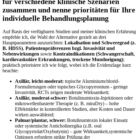
⁣für verschiedene klinische​ Szenarien
zusammen und nenne prioritäten⁤ für Ihre
‍individuelle ‌Behandlungsplanung
Auf Basis der verfügbaren Studien und meiner klinischen Erfahrung
empfehle ich,⁤ die Wahl der Alternative​ gezielt an drei
Hauptparametern auszurichten:
Lokalisation ⁢und‌ Schweregrad (z.​
B. HDSS)
,
Patientenpräferenzen bzgl. Invasivität und
Nebenwirkungen
sowie
Kontraindikationen (Schwangerschaft,
kardiovaskuläre Erkrankungen, ⁣trockene Mundneigung)
;
praktisch priorisiere ​ich wie⁤ folgt, wobei‍ ich ‌die Evidenzlage kurz
⁤beachte:
Axillär, leicht-moderat:
topische Aluminiumchlorid-
Formulierungen oder topisches Glycopyrronium ⁤-⁣ geringe
⁤Invasivität, ‍RCTs zeigen moderate Wirksamkeit;
Axillär, moderat-schwer:
Botulinumtoxin-Injektionen oder
mikrowellenbasierte ‍Therapie (z.⁣ B. miraDry) – ‍hohe
Effektstärke in‌ kontrollierten Studien, aber​ Kosten und Dauer
wirken ‍auswählend;
Palmar/plantar, schwer:
Botulinumtoxin lokaler Einsatz
oder ⁣systemische Anticholinergika​ (z.B.⁣ oral
Glycopyrrolat/Oxybutynin) – gute Wirksamkeit,systemische ​
Optionen erfordern strikte⁤ Prüfung‌ der