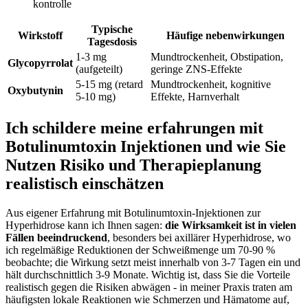
kontrolle
Typische
Wirkstoff
Häufige nebenwirkungen
Tagesdosis
1-3 ‌mg
Mundtrockenheit, Obstipation,
Glycopyrrolat
(aufgeteilt)
geringe ​ZNS‑Effekte
5-15 mg (retard
Mundtrockenheit, kognitive
Oxybutynin
5-10 ⁣mg)
Effekte, ⁤Harnverhalt
Ich schildere meine erfahrungen mit
Botulinumtoxin ⁢Injektionen und wie Sie
Nutzen Risiko und Therapieplanung
realistisch einschätzen
Aus eigener ⁤Erfahrung ⁤mit Botulinumtoxin-Injektionen zur⁢
Hyperhidrose kann ich ​Ihnen sagen:
die Wirksamkeit ist⁢ in vielen
Fällen beeindruckend
, besonders bei axillärer⁣ Hyperhidrose, wo⁣
ich regelmäßige Reduktionen der Schweißmenge um 70-90 %
beobachte; ⁣die Wirkung setzt meist innerhalb von 3-7​ Tagen⁤ ein und⁣
hält durchschnittlich 3-9 Monate. ​Wichtig ist, dass ⁤Sie die⁣ Vorteile
realistisch gegen die Risiken abwägen -​ in meiner ‍Praxis traten am
häufigsten lokale‍ Reaktionen wie ‍Schmerzen ⁢und Hämatome auf,‍