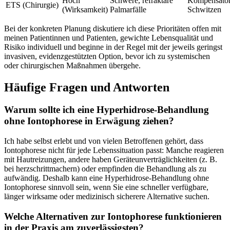
Hoch
Schwere, refraktäre ​
Kompensator
ETS (Chirurgie)
(Wirksamkeit)
Palmarfälle
⁣Schwitzen
Bei der konkreten ⁣Planung diskutiere ich diese‌ Prioritäten⁢ offen mit‌
meinen Patientinnen ​und Patienten, gewichte Lebensqualität und
Risiko individuell und beginne in der Regel mit der jeweils geringst
invasiven, evidenzgestützten Option, bevor ⁢ich zu systemischen
oder ‍chirurgischen⁢ Maßnahmen übergehe.
Häufige Fragen und Antworten
Warum sollte ich ⁣eine Hyperhidrose-Behandlung
ohne Iontophorese in Erwägung‌ ziehen?
Ich ⁢habe ​selbst erlebt und ⁢von vielen ​Betroffenen gehört, ⁣dass
‌Iontophorese nicht für jede Lebenssituation passt: ⁤Manche reagieren
mit Hautreizungen, ⁤andere ‍haben⁤ Geräteunverträglichkeiten (z. B.
bei herzschrittmachern) oder empfinden die Behandlung ⁣als zu
aufwändig. Deshalb kann eine Hyperhidrose-Behandlung ohne
Iontophorese sinnvoll sein, wenn‍ Sie eine schneller verfügbare,⁣
länger ⁣wirksame oder medizinisch ‍sicherere Alternative ⁤suchen.
Welche Alternativen zur Iontophorese funktionieren
in der ⁢Praxis am ⁢zuverlässigsten?