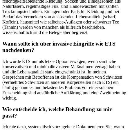
feuchtigkeitsableitende Kleidung, Socken und Einlegesohlen aus
Naturfasern, regelmäßiges⁣ Fuß- ‌und Händewaschen mit sanften
Trocknungstechniken,‍ Einlagen ⁤oder Pads für Kleidung und‍ bei⁢
Bedarf das Vermeiden von auslösenden Lebensmitteln (scharf,
Koffein). hausmittel wie salbeitee-Auflagen oder schwarzer ​Tee‌
(Tannin) ​werden von manchen als hilfreich beschrieben,
wissenschaftlich sind die Belege aber begrenzt.
Wann ⁢sollte ich über invasive Eingriffe wie ETS
nachdenken?
Ich würde ETS nur‌ als‌ letzte Option erwägen,⁢ wenn ⁢sämtliche
konservativen und minimalinvasiven ‍Maßnahmen versagt haben
und die‍ Lebensqualität stark ⁣eingeschränkt‌ ist. In meinen
Gesprächen ⁤mit Betroffenen ist die Kompensation⁣ von Schwitzen
(vermehrtes Schwitzen an⁢ anderen Körperstellen nach ETS) ein
häufig genanntes und ‍belastendes ⁢Problem.Vor einer ‍solchen
Entscheidung sind ausführliche Aufklärung und eine Zweitmeinung
wichtig.
Wie entscheide ich, ⁢welche⁤ Behandlung ​zu⁣ mir
passt?
Ich​ rate dazu, ⁣systematisch vorzugehen: Dokumentieren Sie, wann