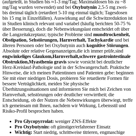
(aufgeteilt, in ‍Studien bis ≈1-3 mg/Tag;⁤ Maximaldosen bis zu ~8
mg/Tag wurden verwendet)​ und bei
Oxybutynin
2,5-5 mg zwei‑
bis dreimal ​täglich (retardiert 5-10 ⁣mg einmal täglich; Tagesdosen
bis 15 mg⁤ in⁣ Einzelfällen). Auswirkung auf⁤ die‌ Schwitzreduktion ist
in ‌Studien klinisch relevant und variabel ⁢(häufig ​berichten 50-75‍ %
über Besserung), doch​ die Nebenwirkungslast entscheidet oft über
die Langzeitakzeptanz; typische Probleme sind
mundtrockenheit,
Obstipation,⁤ Sehstörungen,⁤ Harnverhalt, Tachykardie
⁤und ⁤bei
älteren Personen oder bei Oxybutynin auch
kognitive Störungen
.⁣
Absolute ⁤oder relative Gegenanzeigen,die ‍ich immer prüfe,sind
engwinkeliges Glaukom,Harnverhalt,schwere ‌gastrointestinale
‌Obstruktion,Myasthenia‌ gravis
sowie vorsicht bei​ deutlicher
Herz‑Kreislauf‑Pathologie und in der⁣ Schwangerschaft. Praktische
Hinweise, die ich meinen ⁢Patientinnen ⁣und Patienten ⁤gebe: beginnen
⁣Sie mit ‌einer ⁣niedrigen ‌Dosis, probieren Sie retardierte Formen für
bessere Verträglichkeit, meiden Sie physische
Überhitzungssituationen und informieren Sie⁢ mich bei Zeichen ​von
Harnverhalt, sehstörungen oder deutlicher verwirrtheit; ⁢die
Entscheidung,‌ ob ⁢der Nutzen ‍die Nebenwirkungen überwiegt, treffe‌
ich gemeinsam mit Ihnen, nachdem wir Wirkung, Lebensstil ​und
Risiko‑Profil besprochen haben.
Pro ‍Glycopyrrolat:
weniger ZNS‑Effekte
Pro Oxybutynin:
oft günstiger/erfahrener Einsatz
Wichtig:
Start niedrig, schrittweise titrieren, engmaschige⁤