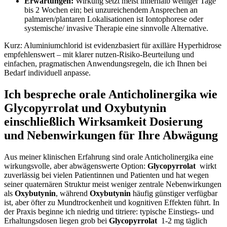
Erwartungen:
Wirkung ​setzt meist innerhalb weniger Tage⁢
bis 2 Wochen ein; bei unzureichendem Ansprechen an
palmaren/plantaren Lokalisationen ist ⁤Iontophorese oder
systemische/ invasive Therapie eine sinnvolle Alternative.
Kurz: Aluminiumchlorid ist evidenzbasiert für ⁣axilläre Hyperhidrose
empfehlenswert – mit​ klarer ⁢nutzen‑Risiko‑Beurteilung ‌und
einfachen, ​pragmatischen Anwendungsregeln, die ich Ihnen bei
Bedarf individuell‌ anpasse.
Ich ‌bespreche orale Anticholinergika wie
Glycopyrrolat ​und⁣ Oxybutynin
einschließlich​ Wirksamkeit Dosierung⁣
und Nebenwirkungen für Ihre‌ Abwägung
Aus meiner klinischen Erfahrung sind orale Anticholinergika eine⁢
wirkungsvolle, aber abwägenswerte Option:‍
Glycopyrrolat
‌ wirkt
zuverlässig bei vielen Patientinnen und Patienten und hat wegen‍
seiner quaternären Struktur meist weniger zentrale Nebenwirkungen
⁣als
Oxybutynin
, ⁣während
Oxybutynin
häufig günstiger verfügbar
ist, aber öfter zu Mundtrockenheit und kognitiven⁤ Effekten führt. In
der⁤ Praxis‌ beginne ich ​niedrig und‍ titriere: ‌typische ‌Einstiegs‑ und
Erhaltungsdosen liegen grob bei
Glycopyrrolat
​ 1-2​ mg täglich‍