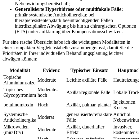
Nebenwirkungsbereitschaft;
Generalisierte Hyperhidrose oder multifokale Fälle:
‌primär systemische Anticholinergika; ⁢bei
therapieresistenten,stark beeinträchtigenden‍ Fällen ​
interdisziplinäre Abwägung bis hin zu‌ chirurgischen Optionen
(ETS) ⁣unter ​aufklärung über ​Kompensationsschwitzen.
Für eine‍ rasche Übersicht habe ich die wichtigsten Modalitäten ​in
einer kompakten Vergleichstabelle zusammengefasst, damit Sie die⁢
Prioritäten in Ihrer individuellen ‍Behandlungsplanung ‌leichter
abwägen können:
Modalität
Evidenz
Typischer Einsatz
Hauptnach
Topische
Moderate
Leichte axilläre Fälle
Hautreizung
Aluminiumsalze
Topisches
Moderate-
Axillär/regionale Fälle
Lokale Trock
‍Glycopyrronium
hoch
Injektionen,⁢
botulinumtoxin
Hoch
Axillär, palmar, plantar
Kosten
Systemische
generalisierte/refraktäre
Antichol.​
Moderat
Anticholinergika
Fälle
Nebenwirku
Mikrowellen
Axillär, dauerhafter
Invasiver,
Moderate
(miraDry)
⁤Effekt
⁣kostenintens