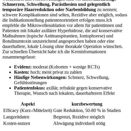
Schmerzen, ⁢Schwellung, ⁣Parästhesien und gelegentlich
⁤temporäre Haarreduktion oder Narbenbildung
⁤zu‌ nennen;
schwere Komplikationen‌ sind‍ selten,⁤ Rezidive aber möglich, sodass
die Indikationsstellung ​patientenorientiert erfolgen muss.Ich
empfehle ⁤die Mikrowellenablation vor allem⁣ für ​patientinnen und
Patienten mit⁢ fokaler axillärer Hyperhidrose, die auf ⁣konservative
Maßnahmen‌ (topische Antitranspirantien, ⁤Iontophorese) und
Botulinumtoxin unzureichend angesprochen haben oder ‌eine
dauerhaftere, lokale Lösung ohne ‌thorakale Operation wünschen.
Zur schnellen ‍Übersicht habe ich die Kerninformationen
zusammengefasst:
Evidenz:
moderat (Kohorten⁣ + wenige ‍RCTs)
Kosten:
hoch; meist​ privat zu zahlen
Häufige Nebenwirkungen:
Schmerz, Schwellung,
‌Gefühlsstörungen
Patientenfokus:
axillär,​ refraktär gegen konservative
Therapie, Wunsch nach lokalem, dauerhafterem Effekt
Aspekt
kurzbewertung
Efficacy (Kurz‑/Mittelzeit)
Gute Reduktion, ‌50-80 % in Studien
Langzeitdaten
Begrenzt, ⁢Rezidive möglich
Kosten‑nutzen
Abwägung individuell ⁢nötig