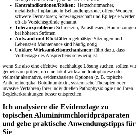
Kontraindikationen/Risiken:
‌ Herzschrittmacher,
metallische Implantate in Behandlungszone, ‌offene Wunden,
schwere ‍Dermatosen; Schwangerschaft und Epilepsie werden
oft‌ als Vorsichtsgründe genannt
Toleranzprobleme:
​Schmerzen, Parästhesien, Hautreizungen⁤
bei höheren Strömen
Aufwand​ und Rückfälle:
regelmäßige Sitzungen und
Lebenszeit‑Maintenance sind häufig ⁢nötig
Unklare Wirksamkeitsmechanismen:
führt dazu, dass
Vorhersage des Ansprechens schwierig ist
wenn Sie also eine effektive,​ nachhaltige Lösung‌ suchen, sollten wir
⁢gemeinsam prüfen, ob eine lokal wirksame Iontophorese oder
vielmehr alternative, evidenzbasierte⁢ Optionen ⁣(z.⁤ B. topische
Anticholinergika, Botulinumtoxin,⁤ systemische Therapien ⁣oder⁣
invasive Verfahren) Ihrer individuellen Pathophysiologie und Ihren⁣
Begleiterkrankungen ​besser entsprechen.
Ich analysiere die Evidenzlage zu
topischen Aluminiumchloridpräparaten
und gebe praktische Anwendungstipps für
Sie