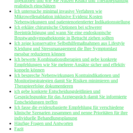
Injektionen und wie Sie Nutzen Risiko und Therapieplanung
realistisch‌ einschätzen
Ich untersuche minimal invasive Verfahren wie
Mikrowellenablation inklusive Evidenz Kosten
Nebenwirkungen ⁣und patientenorientierter Indikationsstellung
Ich erkläre chirurgische Optionen‌ bei schwerer
Beeinträchtigung und‍ wann Sie eine endoskopische
Brustwandsympathektomie in Betracht ziehen sollten
Ich zeige konservative Selbsthilfemaßnahmen aus Lifestyle
Kleidung und Stressmanagement die Ihre Symptomlast
messbar reduzieren können
Ich bewerte Kombinationstherapien und gebe konkrete‌
Empfehlungen wie Sie mehrere Ansätze sicher ‌und effektiv
‍koppeln können
Ich bespreche Nebenwirkungen Kontraindikationen und
Monitoringstrategien ‌damit Sie Risiken minimieren ‌und
Therapieerfolge dokumentieren
ich gebe⁢ konkrete Entscheidungsleitlinien und‍
Gesprächspunkte für das Arztgespräch damit Sie informierte
Entscheidungen treffen
Ich fasse die evidenzbasierte Empfehlung für⁤ verschiedene
klinische Szenarien zusammen und nenne Prioritäten für ihre
individuelle⁣ Behandlungsplanung
Häufige Fragen und Antworten
Fazit