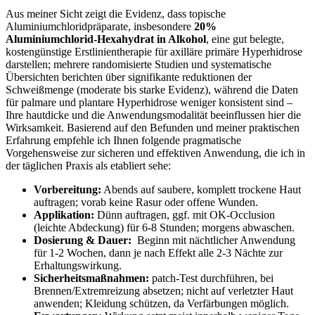
Aus meiner ⁤Sicht ⁤zeigt ⁣die Evidenz, dass ⁤topische
Aluminiumchloridpräparate, insbesondere
20%⁣
Aluminiumchlorid‑Hexahydrat​ in Alkohol
, eine gut⁣ belegte,
kostengünstige Erstlinientherapie für axilläre primäre Hyperhidrose
darstellen;‍ mehrere randomisierte Studien‌ und ‌systematische
Übersichten berichten über⁣ signifikante reduktionen der
Schweißmenge (moderate ⁢bis starke Evidenz), ⁢während die Daten
für palmare⁤ und plantare Hyperhidrose weniger konsistent sind –
Ihre hautdicke‍ und die Anwendungsmodalität beeinflussen‌ hier die
Wirksamkeit. Basierend auf den Befunden und meiner praktischen
Erfahrung empfehle ich Ihnen folgende pragmatische‍
Vorgehensweise zur sicheren⁤ und effektiven Anwendung, die ich ⁢in⁤
der ⁢täglichen Praxis als etabliert sehe:
Vorbereitung:
‌Abends auf saubere, komplett trockene Haut
auftragen; vorab keine Rasur oder offene Wunden.
Applikation:
Dünn auftragen, ggf.⁣ mit OK‑Occlusion
⁤(leichte Abdeckung)​ für 6-8 Stunden; morgens abwaschen.
Dosierung & Dauer:
‌ Beginn mit nächtlicher Anwendung
für 1-2 Wochen, dann ‍je nach⁢ Effekt alle 2-3 Nächte zur
Erhaltungswirkung.
Sicherheitsmaßnahmen:
patch‑Test durchführen, bei
Brennen/Extremreizung absetzen; nicht auf verletzter Haut
‍anwenden; Kleidung ⁣schützen, da ⁢Verfärbungen möglich.