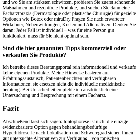
und wo Sie am stärksten ​schwitzen, probieren Sie zuerst⁢ schonende
Maßnahmen und rezeptfreie Produkte, und suchen‍ Sie dann eine
Facharztpraxis (Dermatologie oder plastische‍ Chirurgie) ​für gezielte
Optionen wie Botox oder miraDry.Fragen Sie nach erwarteter
⁣Wirkdauer, Nebenwirkungen, Kosten und Alternativen. Denken‍ Sie
daran: ⁣Jeder Fall ist individuell – was⁢ für eine ‍Person gut
funktioniert, muss für Sie nicht optimal sein.
Sind die hier genannten Tipps kommerziell oder‌
verkaufen Sie Produkte?
Ich betreibe dieses​ Beratungsportal rein informationell und verkaufe
keine eigenen Produkte. Meine Hinweise basieren⁤ auf
Erfahrungsaustausch, Patientenberichten und verfügbaren
Informationen; ⁢sie⁢ ersetzen nicht die⁣ individuelle medizinische
beratung. Bei Unsicherheit⁤ empfehle ich ​ausdrücklich ⁤eine
Untersuchung und Besprechung mit einem Facharzt. ​
Fazit
Abschließend lässt sich sagen: Iontophorese ist⁤ nicht die einzige
evidenzbasierte Option gegen behandlungsbedürftige
⁤Hyperhidrose.Je⁤ nach Lokalisation und Schweregrad stehen ​Ihnen
gut untersuchte⁣ Alternativen zur Verfügung ⁢- von topischen