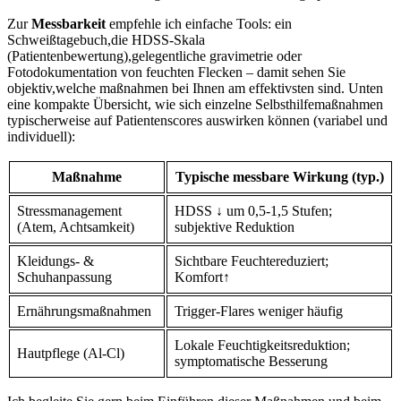
Zur
Messbarkeit
empfehle ich‍ einfache Tools: ein
Schweißtagebuch,die ⁣HDSS‑Skala
(Patientenbewertung),gelegentliche gravimetrie oder
Fotodokumentation⁢ von feuchten Flecken – damit sehen Sie‌
objektiv,welche maßnahmen ⁤bei Ihnen am effektivsten sind.⁤ Unten
eine kompakte Übersicht, wie sich einzelne Selbsthilfemaßnahmen
typischerweise ‍auf Patientenscores auswirken können (variabel und
individuell):
Maßnahme
Typische ‌messbare Wirkung (typ.)
Stressmanagement
HDSS ↓ um 0,5-1,5 Stufen;⁤
(Atem, Achtsamkeit)
subjektive Reduktion
Kleidungs- &
Sichtbare⁢ Feuchtereduziert;
Schuhanpassung
Komfort↑
Ernährungsmaßnahmen
Trigger‑Flares weniger häufig
Lokale Feuchtigkeitsreduktion;
Hautpflege (Al‑Cl)
⁣symptomatische Besserung