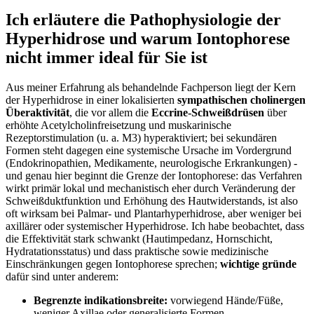
Ich erläutere die Pathophysiologie ⁢der
Hyperhidrose und‍ warum Iontophorese
nicht immer ideal für Sie⁢ ist
Aus ⁢meiner Erfahrung als behandelnde Fachperson liegt der Kern
der Hyperhidrose in einer ⁣lokalisierten
sympathischen cholinergen
Überaktivität
, die vor ⁢allem die
Eccrine‑Schweißdrüsen
über
erhöhte Acetylcholinfreisetzung und ‍muskarinische
Rezeptorstimulation (u. a. ‌M3) hyperaktiviert; bei sekundären
Formen steht dagegen eine systemische Ursache im‌ Vordergrund
(Endokrinopathien, Medikamente, neurologische Erkrankungen) ⁢-
und genau hier beginnt die Grenze der Iontophorese:‌ das⁣ Verfahren
‍wirkt primär lokal und mechanistisch eher durch Veränderung der
Schweißduktfunktion ‍und Erhöhung des Hautwiderstands, ist also
oft wirksam bei ⁢Palmar- ⁣und⁤ Plantarhyperhidrose,⁤ aber weniger bei
axillärer oder systemischer Hyperhidrose. Ich habe beobachtet,​ dass
⁣die Effektivität stark schwankt (Hautimpedanz, Hornschicht,​
Hydratationsstatus) und dass praktische sowie medizinische
Einschränkungen gegen ​Iontophorese sprechen;
wichtige gründe
dafür sind unter anderem:
Begrenzte indikationsbreite:
​vorwiegend Hände/Füße,
weniger Axillae oder generalisierte Formen