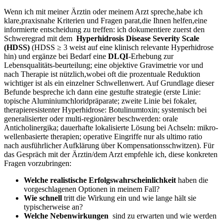
Wenn⁢ ich mit meiner Ärztin oder meinem Arzt spreche,habe ich
klare,praxisnahe Kriterien⁣ und Fragen parat,die Ihnen helfen,eine
informierte entscheidung ‌zu treffen: ich dokumentiere zuerst den
⁢Schweregrad mit dem ​
Hyperhidrosis Disease ​Severity Scale
(HDSS)
(HDSS ≥ 3 weist auf eine klinisch relevante Hyperhidrose
hin) und ergänze bei Bedarf eine
DLQI
-Erhebung zur
Lebensqualitäts‑beurteilung; eine‍ objektive Gravimetrie vor und
nach Therapie ist nützlich,wobei⁣ oft die prozentuale Reduktion
wichtiger ist als​ ein einzelner​ Schwellenwert. Auf Grundlage⁢ dieser
Befunde bespreche ich dann⁤ eine gestufte strategie (erste Linie:
topische Aluminiumchloridpräparate;⁤ zweite‌ Linie bei fokaler,
‍therapieresistenter Hyperhidrose: Botulinumtoxin; systemisch bei
⁣generalisierter oder multi‑regionärer⁤ beschwerden: orale
Anticholinergika; dauerhafte lokalisierte Lösung bei Achseln:​ mikro­
wellenbasierte therapien; operative Eingriffe nur ⁢als ultimo ratio
nach ausführlicher Aufklärung über Kompensationsschwitzen). Für
das Gespräch mit der Ärztin/dem ‍Arzt empfehle ich, diese konkreten
Fragen vorzubringen:
Welche realistische Erfolgswahrscheinlichkeit
haben die
vorgeschlagenen Optionen in meinem Fall?
Wie schnell
tritt die ‌Wirkung ein und ​wie lange ‍hält sie
typischerweise an?
Welche Nebenwirkungen
​ sind‍ zu erwarten‍ und ⁤wie werden