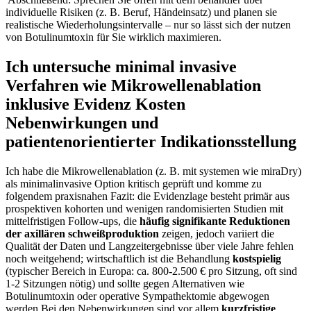
individuelle Risiken (z. B. Beruf, ⁤Händeinsatz) und planen sie
realistische⁣ Wiederholungsintervalle – nur so⁣ lässt ‌sich der ⁣nutzen
von Botulinumtoxin für Sie ‌wirklich maximieren.
Ich untersuche ​minimal invasive
Verfahren ‍wie Mikrowellenablation
inklusive‍ Evidenz Kosten
Nebenwirkungen und
⁣patientenorientierter Indikationsstellung
Ich habe die Mikrowellenablation (z. B. mit systemen wie miraDry)
als minimalinvasive Option kritisch geprüft und komme⁤ zu
⁤folgendem praxisnahen Fazit: die ⁢Evidenzlage ​besteht ‍primär​ aus
prospektiven ⁢kohorten und wenigen randomisierten Studien ⁣mit
mittelfristigen Follow‑ups, die
häufig signifikante Reduktionen
⁤der axillären schweißproduktion
zeigen, jedoch variiert die
Qualität ⁣der⁢ Daten und Langzeitergebnisse über ⁣viele Jahre​ fehlen
noch weitgehend; wirtschaftlich ist die Behandlung
kostspielig
​
(typischer Bereich in Europa:​ ca. 800-2.500 ⁢€⁢ pro Sitzung, oft sind‍
1-2 Sitzungen ‍nötig) und ‌sollte ‌gegen Alternativen wie
Botulinumtoxin oder operative ​Sympathektomie abgewogen
werden.Bei den Nebenwirkungen sind‍ vor allem​
kurzfristige ​