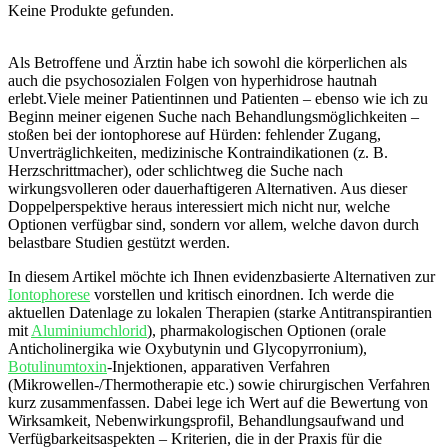
Keine Produkte gefunden.
Als Betroffene‌ und Ärztin habe ich ⁣sowohl die körperlichen als
auch die ‍psychosozialen ⁤Folgen von⁢ hyperhidrose hautnah
erlebt.Viele meiner Patientinnen​ und Patienten – ebenso​ wie ich zu
Beginn meiner⁢ eigenen Suche ⁣nach Behandlungsmöglichkeiten‍ –
stoßen ⁣bei⁤ der iontophorese auf Hürden: fehlender Zugang,
Unverträglichkeiten, medizinische ⁤Kontraindikationen (z. B.
Herzschrittmacher), oder schlichtweg die ‍Suche ‍nach
wirkungsvolleren oder dauerhaftigeren Alternativen.⁣ Aus dieser
‍Doppelperspektive heraus ⁢interessiert mich nicht ‍nur, welche
Optionen verfügbar ⁢sind, sondern vor allem, welche davon durch
belastbare‍ Studien​ gestützt werden.
In diesem Artikel möchte ich Ihnen evidenzbasierte Alternativen zur
Iontophorese
vorstellen und kritisch einordnen. Ich werde die
aktuellen ‌Datenlage ​zu‍ lokalen Therapien (starke Antitranspirantien
mit
Aluminiumchlorid
), pharmakologischen Optionen (orale
Anticholinergika wie⁤ Oxybutynin und Glycopyrronium),
Botulinumtoxin
-Injektionen, apparativen Verfahren ​
(Mikrowellen-/Thermotherapie⁤ etc.) sowie chirurgischen ⁢Verfahren⁢
kurz zusammenfassen. Dabei​ lege ich Wert auf die Bewertung von​
Wirksamkeit, Nebenwirkungsprofil, Behandlungsaufwand ‍und
Verfügbarkeitsaspekten – Kriterien, ​die in der Praxis⁤ für die