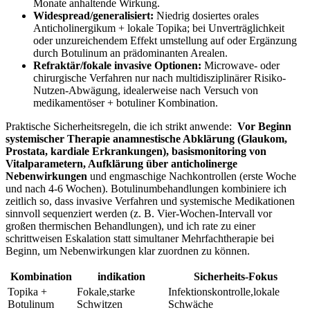
Monate anhaltende​ Wirkung.
Widespread/generalisiert:
Niedrig dosiertes ⁤orales
Anticholinergikum‌ + lokale ‍Topika; bei ⁣Unverträglichkeit
oder unzureichendem Effekt ⁤umstellung auf oder⁢ Ergänzung
durch Botulinum an ​prädominanten Arealen.
Refraktär/fokale invasive Optionen:
Microwave-⁤ oder
chirurgische⁢ Verfahren nur nach​ multidisziplinärer Risiko-
Nutzen-Abwägung,⁢ idealerweise nach Versuch von
medikamentöser + botuliner‌ Kombination.
Praktische​ Sicherheitsregeln, die ich strikt anwende: ⁢
Vor Beginn
systemischer Therapie anamnestische Abklärung ‌(Glaukom,
Prostata, kardiale Erkrankungen), basismonitoring von
Vitalparametern, Aufklärung über anticholinerge
Nebenwirkungen
und‍ engmaschige Nachkontrollen (erste Woche
und nach 4-6 Wochen). Botulinumbehandlungen kombiniere ich
zeitlich so, dass invasive Verfahren und systemische ⁣Medikationen
sinnvoll sequenziert werden (z. ⁤B. Vier-Wochen-Intervall vor
großen thermischen⁢ Behandlungen), und ‍ich rate zu einer
schrittweisen Eskalation statt​ simultaner ⁢Mehrfachtherapie⁢ bei
Beginn, um Nebenwirkungen klar zuordnen zu ‌können.
Kombination
indikation
Sicherheits-Fokus
Topika +​
Fokale,starke
Infektionskontrolle,lokale
Botulinum
Schwitzen
Schwäche