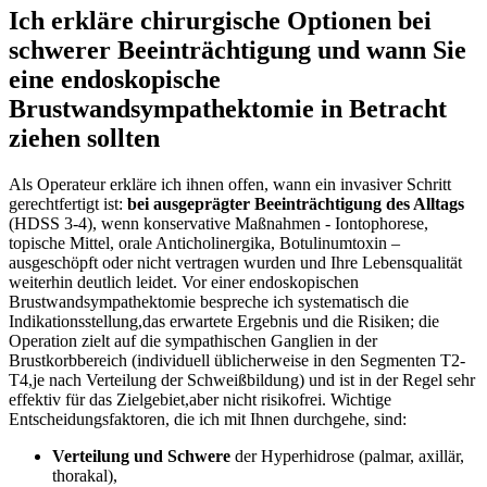
Ich erkläre chirurgische Optionen bei
schwerer Beeinträchtigung und wann⁣ Sie
eine ‌endoskopische
Brustwandsympathektomie ‌in Betracht
ziehen‍ sollten
Als Operateur erkläre ich ihnen offen, wann ein invasiver⁣ Schritt​
gerechtfertigt ist:
bei ausgeprägter Beeinträchtigung⁣ des Alltags
(HDSS⁣ 3-4), wenn konservative Maßnahmen -⁣ Iontophorese,
topische Mittel, orale Anticholinergika, Botulinumtoxin –
ausgeschöpft⁢ oder nicht vertragen wurden und Ihre Lebensqualität
weiterhin deutlich ‍leidet. Vor einer⁢ endoskopischen‍
Brustwandsympathektomie bespreche ich systematisch die⁢
Indikationsstellung,das erwartete⁤ Ergebnis und‌ die Risiken; die
Operation zielt ​auf ‍die ‍sympathischen‌ Ganglien ​in‌ der
Brustkorbbereich (individuell üblicherweise‌ in den⁣ Segmenten ⁤T2-
T4,je nach Verteilung der ​Schweißbildung) und ist in ⁢der Regel sehr
effektiv für das Zielgebiet,aber nicht‌ risikofrei. Wichtige
Entscheidungsfaktoren,⁤ die ⁢ich mit ⁢Ihnen⁤ durchgehe, sind:
Verteilung und ​Schwere
der Hyperhidrose (palmar, axillär,⁢
thorakal),