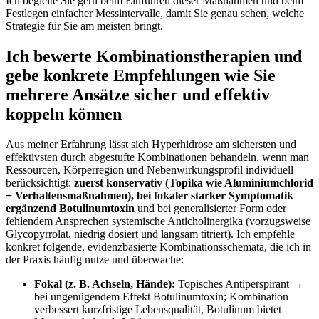
Ich begleite Sie gern beim Einführen dieser​ Maßnahmen und⁢ beim
Festlegen einfacher⁤ Messintervalle, damit Sie‌ genau sehen, ⁤welche
Strategie für ​Sie am⁣ meisten bringt.
Ich bewerte Kombinationstherapien und
gebe‌ konkrete ⁣Empfehlungen wie Sie
mehrere Ansätze sicher und effektiv⁣
koppeln können
Aus meiner Erfahrung lässt sich Hyperhidrose ‌am ‌sichersten und
effektivsten durch abgestufte Kombinationen ‍behandeln, wenn ‌man
Ressourcen,​ Körperregion und⁣ Nebenwirkungsprofil individuell
berücksichtigt:
zuerst konservativ (Topika wie⁣ Aluminiumchlorid
‍+ Verhaltensmaßnahmen),⁤ bei fokaler starker Symptomatik
ergänzend ​Botulinumtoxin
und bei ⁤generalisierter Form oder
fehlendem Ansprechen ⁢systemische Anticholinergika (vorzugsweise
Glycopyrrolat, niedrig dosiert ⁤und langsam titriert). Ich empfehle
konkret folgende, evidenzbasierte Kombinationsschemata, ⁣die ich in
der Praxis häufig nutze ‌und überwache:
Fokal (z. B. Achseln, ‍Hände):
Topisches Antiperspirant →
bei ungenügendem Effekt Botulinumtoxin;⁢ Kombination
verbessert kurzfristige Lebensqualität, Botulinum bietet