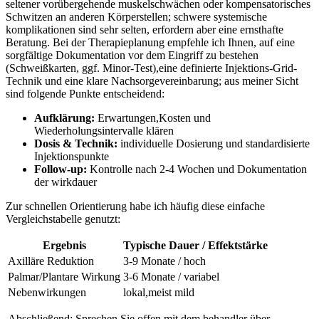
seltener vorübergehende muskelschwächen oder kompensatorisches
⁤Schwitzen ‌an anderen⁢ Körperstellen; ⁣schwere systemische
komplikationen sind sehr selten, erfordern aber‌ eine⁢ ernsthafte
Beratung.​ Bei der Therapieplanung‌ empfehle ich ⁢Ihnen, auf ⁣eine
‌sorgfältige Dokumentation vor dem Eingriff zu ​bestehen
(Schweißkarten, ggf. Minor-Test),eine definierte Injektions-Grid-
Technik‌ und eine​ klare​ Nachsorgevereinbarung; aus meiner Sicht ​
sind folgende Punkte entscheidend: ‌
Aufklärung:
Erwartungen,Kosten und
Wiederholungsintervalle⁢ klären
Dosis ‍&⁢ Technik:
individuelle‌ Dosierung und standardisierte‍
Injektionspunkte
Follow-up:
Kontrolle nach 2-4 Wochen und Dokumentation
der⁢ wirkdauer
Zur schnellen Orientierung habe ich häufig diese einfache
Vergleichstabelle genutzt:
Ergebnis
Typische Dauer / Effektstärke
Axilläre⁤ Reduktion
3-9 Monate / hoch
Palmar/Plantare Wirkung
3-6 Monate /‍ variabel
Nebenwirkungen
lokal,meist mild
‌ Abschließend: Sprechen⁢ Sie offen mit dem behandler über