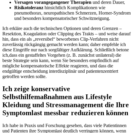
Versagen‌ vorangegangener Therapien
und deren Dauer,
Risikotoleranz
hinsichtlich Komplikationen wie
pneumothorax, neuropathischen⁤ Schmerzen, Horner-Syndrom
und besonders kompensatorischer Schwitzneigung.
Ich erkläre auch die technischen ⁣Optionen ‌und deren Grenzen⁤ –
Resektion, ​Koagulation ‍oder Clipping des Trakts⁣ – und⁣ weise darauf
⁣hin, dass ⁤ein‌ als ⁣„reversibel“ beworbenes Clip-Verfahren nicht
zuverlässig rückgängig​ gemacht werden kann; daher empfehle ich
diese Eingriffe nur nach ​sorgfältiger Aufklärung. ​Schließlich betone
ich,dass ‍ein gestaffeltes Vorgehen (z. B. zunächst ⁤unilateral) die
beste Strategie sein kann, wenn ‍Sie besonders empfindlich auf
mögliche‌ kompensatorische Effekte‍ reagieren, und​ dass ‌die​
endgültige‍ entscheidung interdisziplinär und patientenzentriert
getroffen werden sollte.
Ich zeige konservative
Selbsthilfemaßnahmen‌ aus⁢ Lifestyle
⁤Kleidung und Stressmanagement die Ihre
Symptomlast messbar reduzieren können
Ich habe⁣ in Praxis und Forschung‌ gesehen, dass viele Patientinnen
und ⁣Patienten ihre Symptomlast deutlich‌ verringern können, wenn