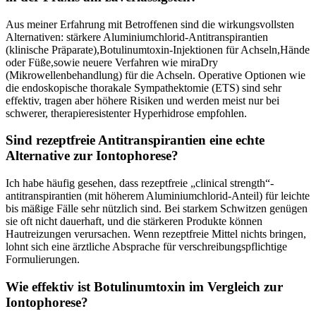
Aus‌ meiner Erfahrung⁤ mit Betroffenen ​sind⁣ die wirkungsvollsten
Alternativen: stärkere Aluminiumchlorid-Antitranspirantien
⁢(klinische Präparate),Botulinumtoxin-Injektionen ‌für Achseln,Hände
‌oder Füße,sowie neuere ⁢Verfahren wie ‌miraDry
(Mikrowellenbehandlung)​ für⁣ die Achseln. Operative‌ Optionen​ wie
die endoskopische ⁣thorakale Sympathektomie (ETS) sind sehr
effektiv, ⁤tragen ‍aber höhere Risiken​ und werden meist nur bei⁤
schwerer,⁤ therapieresistenter Hyperhidrose empfohlen.
Sind⁣ rezeptfreie⁤ Antitranspirantien eine echte
⁣Alternative zur‌ Iontophorese?
Ich habe häufig gesehen, dass rezeptfreie „clinical strength“-
antitranspirantien (mit höherem Aluminiumchlorid-Anteil) für leichte
bis ⁢mäßige⁢ Fälle sehr nützlich sind. Bei starkem ⁢Schwitzen genügen
sie oft nicht dauerhaft, und die‍ stärkeren Produkte können
Hautreizungen verursachen. Wenn rezeptfreie Mittel nichts bringen,
lohnt sich eine ärztliche Absprache für verschreibungspflichtige ​
Formulierungen.
Wie effektiv ist⁤ Botulinumtoxin im Vergleich zur
Iontophorese?