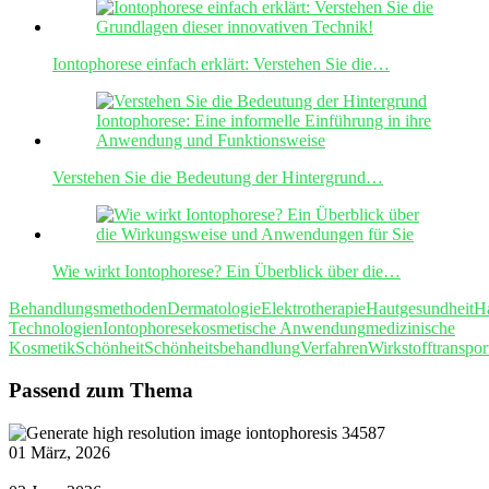
Iontophorese einfach erklärt: Verstehen Sie die…
Verstehen Sie die Bedeutung der Hintergrund…
Wie wirkt Iontophorese? Ein Überblick über die…
Behandlungsmethoden
Dermatologie
Elektrotherapie
Hautgesundheit
Ha
Technologien
Iontophorese
kosmetische Anwendung
medizinische
Kosmetik
Schönheit
Schönheitsbehandlung
Verfahren
Wirkstofftranspor
Passend zum Thema
01 März, 2026