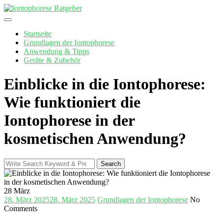
Skip
to
content
Startseite
Grundlagen der Iontophorese
Anwendung & Tipps
Geräte & Zubehör
Einblicke in die Iontophorese:
Wie funktioniert die
Iontophorese in der
kosmetischen Anwendung?
Search
Search
for:
28
März
28. März 2025
28. März 2025
Grundlagen der Iontophorese
No
Comments