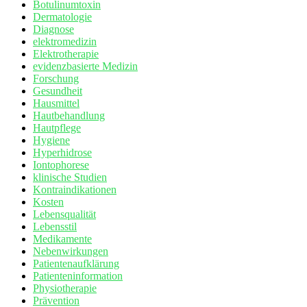
Botulinumtoxin
Dermatologie
Diagnose
elektromedizin
Elektrotherapie
evidenzbasierte Medizin
Forschung
Gesundheit
Hausmittel
Hautbehandlung
Hautpflege
Hygiene
Hyperhidrose
Iontophorese
klinische Studien
Kontraindikationen
Kosten
Lebensqualität
Lebensstil
Medikamente
Nebenwirkungen
Patientenaufklärung
Patienteninformation
Physiotherapie
Prävention