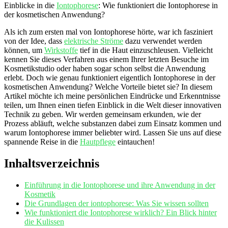
Einblicke in die
Iontophorese
: Wie funktioniert die Iontophorese in
der kosmetischen Anwendung?
Als ich zum ersten mal von Iontophorese hörte, war ich fasziniert
von der Idee, dass
elektrische Ströme
dazu verwendet werden
können, um
Wirkstoffe
tief in die Haut einzuschleusen. Vielleicht
kennen Sie dieses Verfahren aus einem Ihrer letzten Besuche im
Kosmetikstudio oder haben sogar schon selbst die Anwendung
erlebt. Doch wie genau funktioniert eigentlich Iontophorese in der
kosmetischen Anwendung? Welche Vorteile bietet sie? In diesem
Artikel möchte ich meine persönlichen Eindrücke und Erkenntnisse
teilen, um Ihnen einen tiefen Einblick in die Welt dieser innovativen
Technik zu geben. Wir werden gemeinsam erkunden, wie der
Prozess abläuft, welche substanzen dabei zum Einsatz kommen und
warum Iontophorese immer beliebter wird. Lassen Sie uns auf diese
spannende Reise in die
Hautpflege
eintauchen!
Inhaltsverzeichnis
Einführung in die Iontophorese und ihre Anwendung in der
Kosmetik
Die Grundlagen der iontophorese: Was Sie wissen sollten
Wie funktioniert die Iontophorese wirklich? Ein Blick hinter
die Kulissen