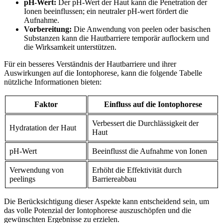
pH-Wert:
Der pH-Wert der Haut⁤ kann die Penetration der
Ionen ‍beeinflussen; ein neutraler pH-wert fördert ⁣die
Aufnahme.
Vorbereitung:
Die Anwendung von peelen⁣ oder ⁣basischen
Substanzen kann die‍ Hautbarriere temporär ‌auflockern und
die Wirksamkeit ​unterstützen.
Für⁤ ein besseres ⁤Verständnis der ⁣Hautbarriere und ihrer
Auswirkungen auf die Iontophorese, ⁣kann die folgende Tabelle
nützliche Informationen bieten:
Faktor
Einfluss auf ⁣die Iontophorese
Verbessert⁢ die Durchlässigkeit der
Hydratation ‌der Haut
Haut
pH-Wert
Beeinflusst die Aufnahme von Ionen
Verwendung⁢ von
Erhöht die ​Effektivität durch
peelings
‍Barriereabbau
Die‌ Berücksichtigung dieser Aspekte kann entscheidend ‌sein, um
das volle Potenzial der Iontophorese auszuschöpfen und die‌
gewünschten Ergebnisse zu erzielen.