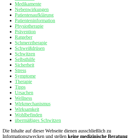
Medikamente
Nebenwirkungen
Patientenaufklärung
Patienteninformation
Physiotherapie
Prävention
Ratgeber
Schmerztherapie
Schweißdrüsen
Schwitzen
Selbsthilfe
Sicherheit
Stress
Symptome
Therapie
Tipps
Ursachen
Wellness
Wirkmechanismus
Wirksamkeit
Wohlbefinden
übermäßiges Schwitzen
Die Inhalte auf dieser Webseite dienen ausschließlich zu
Informationszwecken und stellen
keine medizinische Beratung