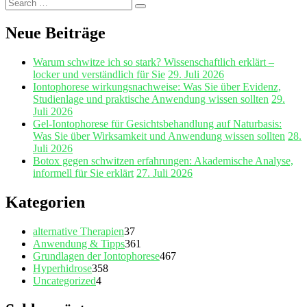
Search
Search
for:
Neue Beiträge
Warum schwitze ich so stark? Wissenschaftlich erklärt –
locker und verständlich für Sie
29. Juli 2026
Iontophorese wirkungsnachweise: Was Sie über Evidenz,
Studienlage und praktische Anwendung wissen sollten
29.
Juli 2026
Gel‑Iontophorese für Gesichtsbehandlung auf Naturbasis:
Was Sie über Wirksamkeit und Anwendung wissen sollten
28.
Juli 2026
Botox gegen schwitzen erfahrungen: Akademische Analyse,
informell für Sie erklärt
27. Juli 2026
Kategorien
alternative Therapien
37
Anwendung & Tipps
361
Grundlagen der Iontophorese
467
Hyperhidrose
358
Uncategorized
4