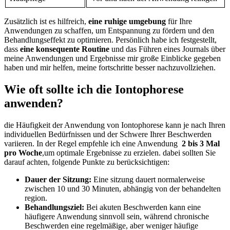
Zusätzlich ist es hilfreich,
eine ruhige⁤ umgebung
für Ihre
Anwendungen‌ zu schaffen, um Entspannung ⁣zu⁤ fördern und den
Behandlungseffekt ⁤zu optimieren. Persönlich habe‌ ich festgestellt,
dass
eine konsequente Routine
und⁢ das Führen ‌eines Journals über
meine Anwendungen‍ und‍ Ergebnisse mir‌ große ‌Einblicke​ gegeben
haben und mir helfen, meine fortschritte besser nachzuvollziehen.
Wie oft sollte ich die‍ Iontophorese
anwenden?
die Häufigkeit der Anwendung von Iontophorese kann⁤ je nach Ihren
individuellen Bedürfnissen und der Schwere Ihrer Beschwerden
variieren. In⁤ der Regel empfehle ich eine Anwendung ‌
2 bis 3 Mal
pro Woche
,um optimale Ergebnisse zu erzielen. ‌dabei sollten Sie
darauf achten, folgende Punkte zu berücksichtigen:
Dauer der Sitzung:
Eine​ sitzung dauert​ normalerweise⁤
zwischen 10 und 30 Minuten,⁣ abhängig von der‍ behandelten
⁢region.
Behandlungsziel:
⁣Bei akuten Beschwerden kann eine
häufigere Anwendung sinnvoll sein, während chronische
Beschwerden ⁤eine regelmäßige, aber​ weniger häufige