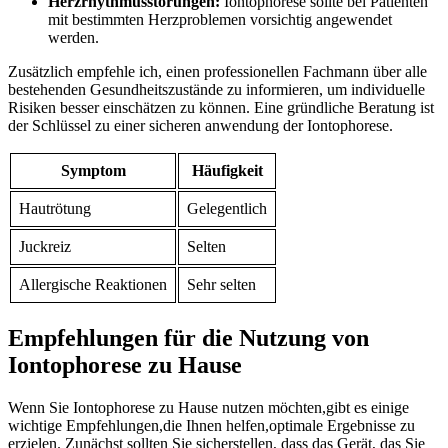
Herzrhythmusstörungen:
Iontophorese sollte bei Patienten
mit bestimmten Herzproblemen ‌vorsichtig‍ angewendet‍
werden.
Zusätzlich empfehle ich, einen professionellen Fachmann ​über ‍alle
bestehenden Gesundheitszustände zu informieren, um ‌individuelle
Risiken besser ‌einschätzen zu können. Eine gründliche ⁣Beratung ist
der ⁣Schlüssel zu ‍einer ⁤sicheren anwendung der⁣ Iontophorese.
Symptom
Häufigkeit
Hautrötung
Gelegentlich
Juckreiz
Selten
Allergische Reaktionen
Sehr selten
Empfehlungen‌ für die⁣ Nutzung von
‌Iontophorese zu Hause
Wenn Sie Iontophorese zu Hause nutzen möchten,gibt ‍es einige
wichtige Empfehlungen,die Ihnen helfen,optimale Ergebnisse zu
⁤erzielen. Zunächst ‌sollten Sie sicherstellen,⁢ dass das​ Gerät, das Sie