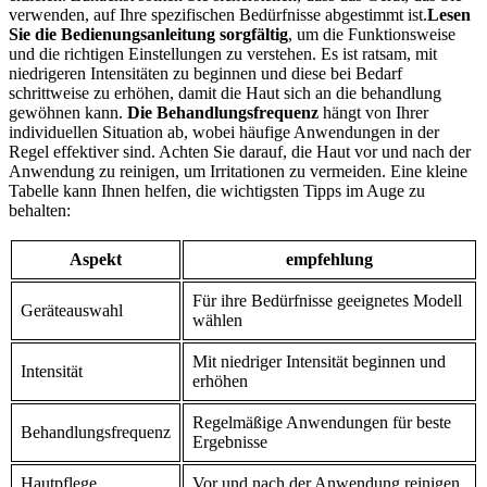
verwenden, ⁢auf Ihre spezifischen Bedürfnisse abgestimmt ist.
Lesen
Sie die Bedienungsanleitung sorgfältig
, um die Funktionsweise
und die​ richtigen ⁢Einstellungen zu verstehen. Es ⁣ist⁣ ratsam,⁣ mit
niedrigeren Intensitäten zu beginnen und⁣ diese bei⁣ Bedarf
schrittweise zu erhöhen, damit die Haut sich​ an ⁣die behandlung
gewöhnen kann.
Die‍ Behandlungsfrequenz
hängt von Ihrer
individuellen Situation ⁤ab, wobei häufige ​Anwendungen in der
Regel effektiver sind. Achten⁣ Sie darauf,‌ die Haut vor und nach der
Anwendung zu reinigen, um Irritationen zu vermeiden. Eine kleine
Tabelle kann ‍Ihnen⁣ helfen,⁢ die wichtigsten Tipps im Auge zu
behalten:
Aspekt
empfehlung
Für⁣ ihre Bedürfnisse geeignetes ​Modell ​
Geräteauswahl
wählen
Mit‍ niedriger Intensität beginnen⁤ und
Intensität
erhöhen
Regelmäßige Anwendungen ‍für⁣ beste
Behandlungsfrequenz
Ergebnisse
Hautpflege
Vor und nach der ⁤Anwendung reinigen