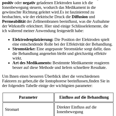
positiv
oder
negativ
‍geladenen Elektroden kann ich die
⁢Ionenbewegung⁢ steuern, wodurch das Medikament in die
gewünschte Richtung geleitet wird.Es ist‍ faszinierend zu⁢
beobachten,​ wie der elektrische Druck die‌
Diffusion
und
Permeabilität
der Zellmembranen beeinflusst, was⁢ die Aufnahme
der Wirkstoffe erleichtert. Hier sind einige Schlüsselelemente, die
ich während meiner Anwendung festgestellt habe:
Elektrodenplatzierung:
Die Position der Elektroden spielt
eine entscheidende​ Rolle bei⁣ der Effektivität der Behandlung.
Stromstärke:
Eine angepasste ‌Stromstärke ⁤sorgt‌ dafür, dass
die Behandlung angenehm bleibt und⁢ gleichzeitig effektiv
wirkt.
Art⁣ des Medikaments:
Bestimmte Medikamente reagieren
besser auf diese Methode und ‍liefern schnellere⁣ Resultate.
Um Ihnen einen besseren Überblick über die verschiedenen
Faktoren zu ‌geben,die die Iontophorese beeinflussen,finden ​Sie in
der folgenden Tabelle einige der⁤ wichtigsten parameter:
Parameter
Einfluss auf die⁤ Behandlung
Direkter Einfluss auf die
Stromart
Ionenbewegung