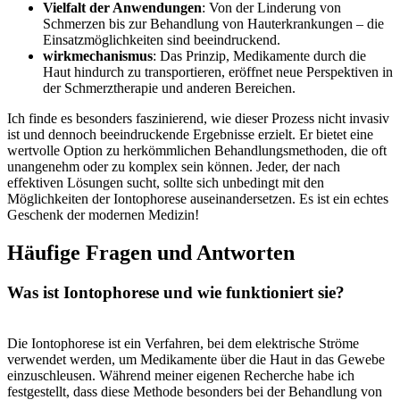
Vielfalt der Anwendungen
: Von⁤ der Linderung von
Schmerzen bis ⁤zur Behandlung von⁤ Hauterkrankungen – die⁤
Einsatzmöglichkeiten⁢ sind beeindruckend.
wirkmechanismus
: Das Prinzip, Medikamente ⁤durch die
Haut hindurch zu transportieren, ⁢eröffnet ⁢neue Perspektiven in
der Schmerztherapie und anderen Bereichen.
Ich finde es besonders faszinierend, wie ‌dieser Prozess nicht invasiv
ist und dennoch beeindruckende Ergebnisse erzielt. Er bietet eine
wertvolle Option zu herkömmlichen Behandlungsmethoden, die oft
‍unangenehm oder zu⁢ komplex sein können. Jeder, der nach
effektiven Lösungen ‍sucht, sollte ‍sich unbedingt mit den
Möglichkeiten der Iontophorese auseinandersetzen.‍ Es ist ⁣ein echtes
Geschenk der modernen Medizin!
Häufige‍ Fragen und Antworten
Was ist Iontophorese und wie funktioniert ‌sie?
Die ​Iontophorese‍ ist‍ ein Verfahren, bei⁤ dem elektrische Ströme​
verwendet​ werden, um ⁢Medikamente über die Haut in das Gewebe
einzuschleusen.​ Während meiner eigenen Recherche habe ich
festgestellt, ‍dass⁣ diese Methode besonders ⁣bei ‍der Behandlung von