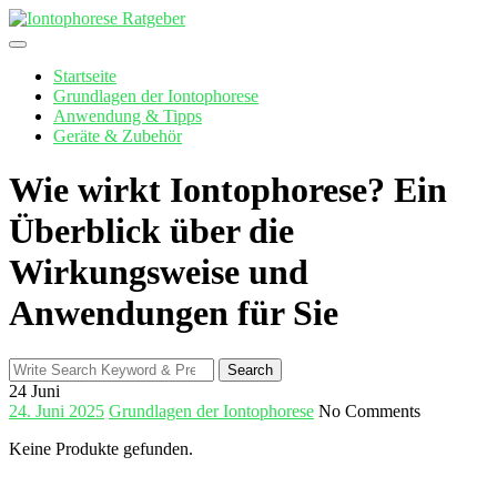
Skip
to
content
Startseite
Grundlagen der Iontophorese
Anwendung & Tipps
Geräte & Zubehör
Wie wirkt Iontophorese? Ein
Überblick über die
Wirkungsweise und
Anwendungen für Sie
Search
Search
for:
24
Juni
24. Juni 2025
Grundlagen der Iontophorese
No Comments
Keine Produkte gefunden.