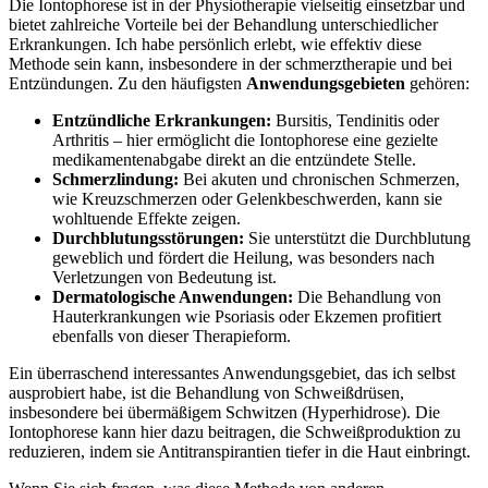
Die Iontophorese ist in der Physiotherapie vielseitig einsetzbar ⁤und
bietet zahlreiche ⁢Vorteile bei der Behandlung ⁢unterschiedlicher
Erkrankungen. Ich ⁢habe persönlich erlebt, wie effektiv diese
Methode sein kann, insbesondere in ⁣der‌ schmerztherapie und bei
Entzündungen.​ Zu den häufigsten‍
Anwendungsgebieten
gehören:
Entzündliche⁢ Erkrankungen:
Bursitis, Tendinitis oder
Arthritis – hier ermöglicht die Iontophorese eine gezielte
medikamentenabgabe direkt⁢ an die entzündete Stelle.
Schmerzlindung:
Bei akuten und⁢ chronischen Schmerzen,
wie Kreuzschmerzen oder Gelenkbeschwerden,⁢ kann sie
wohltuende Effekte zeigen.
Durchblutungsstörungen:
Sie⁣ unterstützt die Durchblutung
geweblich und fördert die Heilung, was ⁣besonders ⁢nach
Verletzungen von Bedeutung ist.
Dermatologische Anwendungen:
Die ⁤Behandlung von⁢
Hauterkrankungen⁣ wie Psoriasis oder Ekzemen profitiert
ebenfalls ⁤von dieser Therapieform.
Ein überraschend interessantes ‍Anwendungsgebiet, ​das ich selbst
ausprobiert habe,‌ ist die Behandlung von Schweißdrüsen,
insbesondere bei übermäßigem Schwitzen (Hyperhidrose). Die
Iontophorese kann hier dazu beitragen, die Schweißproduktion ⁣zu
reduzieren, indem sie Antitranspirantien tiefer⁢ in die Haut einbringt.