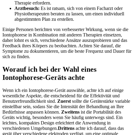
⁤Therapie erfordern.
Arztbesuch:
⁢Es ist ratsam, sich⁤ von einem Facharzt oder
Physiotherapeuten⁤ beraten zu lassen, um einen individuell
abgestimmten Plan zu erstellen.
Einige Personen ⁤berichten von verbesserter Wirkung, wenn sie die
Iontophorese ​in Kombination mit anderen Therapien einsetzen,
daher lohnt‍ es​ sich, verschiedene Ansätze ⁢auszuprobieren und das
Feedback ihres ​Körpers ⁤zu ⁢beobachten. Achten Sie darauf, die
Symptome zu dokumentieren,⁤ um die beste Frequenz und Dauer‌ für
sich zu​ finden.
Worauf ich bei der Wahl eines
Iontophorese-Geräts achte
Wenn​ ich ein⁢ Iontophorese-Gerät auswähle, achte‍ ich auf einige
wesentliche ‌Aspekte,​ die entscheidend für die Effektivität und
Benutzerfreundlichkeit sind.
Zuerst
sollte die ⁢Gerätestärke variable
einstellbar sein, sodass⁢ Sie die ​Intensität‍ der Behandlung an​ Ihre
‌Bedürfnisse anpassen ⁢können.
Zweitens
⁢ist die​ Portabilität‌ des
⁣Geräts⁣ wichtig, besonders‌ wenn Sie ⁢häufig‌ unterwegs sind. Ein
leichtes, kompaktes Design⁣ erleichtert die Anwendung in
verschiedenen⁤ Umgebungen.
Drittens
achte ich darauf, dass das
gerät über verschiedene elektroden verfügt, um eine optimale