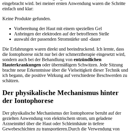
eingebracht wird.⁤ bei meiner ersten Anwendung waren‌ die Schritte
‍einfach und klar:
Keine Produkte gefunden.
Vorbereitung der Haut mit einem speziellen Gel
Anbringen der elektroden auf⁤ der betroffenen Stelle
auswahl der passenden Stromstärke und -dauer
Die Erfahrungen ⁣waren direkt und⁣ beeindruckend. Ich lernte, dass
die Iontophorese nicht nur bei der schmerztherapie‌ eingesetzt wird,
sondern auch bei der Behandlung von
entzündlichen
Hauterkrankungen
‌oder übermäßigem Schwitzen. Jede Sitzung
brachte neue Erkenntnisse über ⁢die Vielseitigkeit‌ dieser Technik und
‍ich begann, die positive Wirkung auf‌ verschiedene Beschwerden zu
schätzen.
Der physikalische Mechanismus hinter⁤
der ⁤Iontophorese
Der physikalische Mechanismus der Iontophorese beruht auf der
gezielten ‍Anwendung​ von elektrischem strom, um geladene
Arzneimittel über die ‌Haut oder Schleimhäute​ in⁤ tiefere
Gewebeschichten ⁤zu ⁢transportieren.Durch‌ die Verwendung‍ von