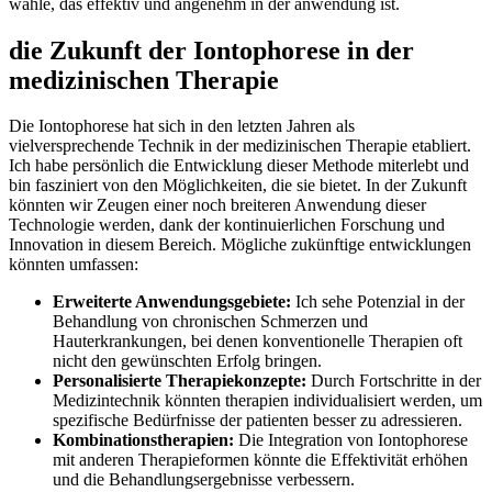
wähle, das effektiv und angenehm in der anwendung ist.
die Zukunft der ​Iontophorese ⁢in der
medizinischen Therapie
Die Iontophorese hat sich in​ den letzten Jahren als‌
vielversprechende Technik in der ⁤medizinischen Therapie etabliert.
Ich habe persönlich die Entwicklung dieser Methode miterlebt ⁣und
bin fasziniert von den Möglichkeiten,⁣ die sie bietet.‍ In der Zukunft
‌könnten⁤ wir Zeugen einer noch breiteren Anwendung dieser
Technologie werden, dank der kontinuierlichen Forschung und⁤
Innovation in diesem Bereich.​ Mögliche ⁤zukünftige entwicklungen
könnten umfassen:
Erweiterte Anwendungsgebiete:
Ich⁣ sehe Potenzial in ​der
Behandlung von chronischen Schmerzen und
Hauterkrankungen, bei denen ​konventionelle Therapien oft
nicht den ​gewünschten Erfolg ‌bringen.
Personalisierte Therapiekonzepte:
Durch Fortschritte in ​der
Medizintechnik könnten therapien individualisiert werden, um
spezifische Bedürfnisse der patienten besser zu adressieren.
Kombinationstherapien:
Die Integration von Iontophorese
mit anderen Therapieformen könnte die​ Effektivität erhöhen
und⁤ die Behandlungsergebnisse verbessern.