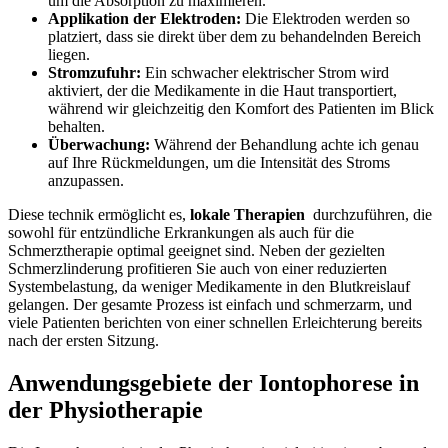
um die Absorption zu maximieren.
Applikation⁢ der Elektroden:
Die Elektroden werden so‍
platziert, dass‌ sie direkt ⁣über dem zu behandelnden Bereich⁤
liegen.
Stromzufuhr:
Ein‍ schwacher elektrischer Strom wird
⁢aktiviert, der die Medikamente in die Haut⁢ transportiert,⁣
während wir ⁤gleichzeitig⁤ den⁢ Komfort des Patienten im Blick​
behalten.
Überwachung:
Während der Behandlung achte ich genau
auf⁢ Ihre Rückmeldungen, um die Intensität des Stroms
anzupassen.
Diese technik ermöglicht es,
lokale ‌Therapien
⁣ durchzuführen, die
sowohl ⁢für​ entzündliche Erkrankungen als auch ⁤für die
Schmerztherapie optimal geeignet sind. Neben der⁣ gezielten
⁣Schmerzlinderung profitieren ‍Sie auch von einer reduzierten ​
Systembelastung, da weniger Medikamente in den ‍Blutkreislauf
gelangen. Der gesamte Prozess‍ ist einfach ⁣und schmerzarm, und
viele Patienten berichten von einer schnellen Erleichterung‌ bereits
nach der ersten Sitzung.
Anwendungsgebiete der Iontophorese‌ in‌
der Physiotherapie