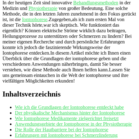
In der heutigen Zeit sind innovative⁤
Behandlungsmethoden
in der ​
Medizin und
Physiotherapie
von großer Bedeutung. Eine solche
Methode,⁣ die in den letzten Jahren zunehmend in den Fokus gerückt
ist, ist die
Iontophorese
.Zugegeben,als⁤ ich zum ersten Mal ​von
dieser Technik hörte,war ich skeptisch. Wie funktioniert das
eigentlich? Können elektrische Ströme wirklich​ dazu beitragen,
Heilungsprozesse zu unterstützen ‍oder Schmerzen zu lindern? Bei⁢
meiner eigenen Recherche und durch persönliche Erfahrungen
konnte ich jedoch die⁣ faszinierende Wirkungsweise der
Iontophorese⁤ entdecken.In diesem Artikel ​möchte ich ​Ihnen einen
Überblick über​ die Grundlagen der iontophorese geben und die
verschiedenen Anwendungen näherbringen, damit Sie⁤ besser
verstehen, wie diese⁢ Methode auch Ihnen helfen kann.Lassen⁢ Sie
uns gemeinsam eintauchen in die Welt der iontophorese und ‍ihre
⁢vielfältigen Möglichkeiten erkunden!
Inhaltsverzeichnis
Wie ich die Grundlagen der Iontophorese entdeckt habe
Der ​physikalische ⁢Mechanismus hinter der Iontophorese
Wie Iontophorese Medikamente‍ zielgerichtet freisetzt
Anwendungsgebiete der Iontophorese in der Physiotherapie
Die⁤ Rolle der Hautbarriere bei der Iontophorese
Erfahrungen mit Iontophorese bei⁢
Schmerzlinderung