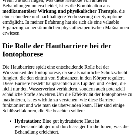
Wenn Sie ⁢sich fragen, was diese Methode von anderen
Behandlungen unterscheidet, ist es die Kombination⁣ aus
medikamentöser ⁣Wirkung und physikalischer Therapie
, die
eine schnellere und nachhaltigere Verbesserung der​ Symptome
ermöglicht. In‌ meiner Erfahrung hat sie⁢ sich als eine valuable
Ergänzung⁢ zu‍ herkömmlichen physiotherapeutischen Maßnahmen
erwiesen.
Die Rolle der Hautbarriere bei der⁣
Iontophorese
Die Hautbarriere spielt eine entscheidende Rolle bei ‌der
Wirksamkeit​ der ‍Iontophorese, da sie als natürliche Schutzschicht
fungiert, ⁣die den ‍eintritt von⁣ Substanzen in den Körper reguliert.
Diese Barriere besteht hauptsächlich aus ⁣Lipiden und Zellen, die
nicht nur den Wasserverlust verhindern, ​sondern auch ​potenziell
schädliche Stoffe abwehren.Um ‌die Effektivität der Iontophorese zu
maximieren, ist es wichtig zu verstehen,⁢ wie diese‌ Barriere‌
funktioniert und ‌wie man sie überwinden kann. Hier sind einige
Schlüsselfaktoren, ​die Sie beachten sollten:
Hydratation:
Eine gut⁤ hydratisierte Haut ‍ist
widerstandsfähiger und durchlässiger für die Ionen, was⁢ die
Behandlung erleichtert.