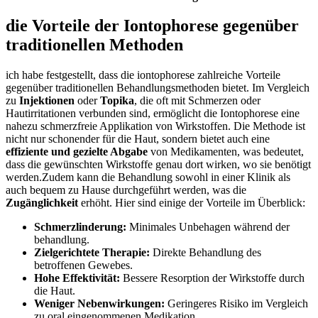
die Vorteile der Iontophorese gegenüber
traditionellen Methoden
ich habe festgestellt, dass die iontophorese zahlreiche Vorteile‍
gegenüber traditionellen⁢ Behandlungsmethoden bietet. Im ​Vergleich
zu
Injektionen
oder
Topika
, die oft mit ⁤Schmerzen oder
Hautirritationen verbunden sind, ermöglicht die Iontophorese‌ eine
nahezu schmerzfreie Applikation von Wirkstoffen. Die Methode ist
nicht⁣ nur ⁤schonender für die Haut, sondern bietet ‍auch eine ⁢
effiziente‍ und gezielte Abgabe
von Medikamenten, was bedeutet,
dass die gewünschten ​Wirkstoffe genau‍ dort wirken, wo sie ​benötigt
werden.Zudem kann die ⁢Behandlung ‌sowohl in einer Klinik als
auch bequem zu Hause durchgeführt werden, was die
Zugänglichkeit
erhöht. Hier sind einige der​ Vorteile im Überblick:
Schmerzlinderung:
Minimales Unbehagen während der
behandlung.
Zielgerichtete Therapie:
Direkte Behandlung des
betroffenen Gewebes.
Hohe ‌Effektivität:
⁢Bessere Resorption der Wirkstoffe durch
die Haut.
Weniger Nebenwirkungen:
Geringeres⁣ Risiko im ⁣Vergleich
zu ⁣oral eingenommenen Medikation.