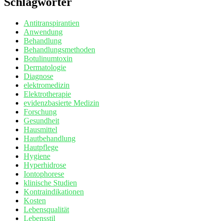
Schlagwörter
Antitranspirantien
Anwendung
Behandlung
Behandlungsmethoden
Botulinumtoxin
Dermatologie
Diagnose
elektromedizin
Elektrotherapie
evidenzbasierte Medizin
Forschung
Gesundheit
Hausmittel
Hautbehandlung
Hautpflege
Hygiene
Hyperhidrose
Iontophorese
klinische Studien
Kontraindikationen
Kosten
Lebensqualität
Lebensstil