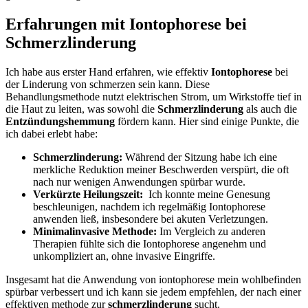
Erfahrungen mit Iontophorese bei
Schmerzlinderung
Ich habe ​aus erster Hand erfahren, wie effektiv​
Iontophorese
bei
der‌ Linderung von schmerzen‍ sein kann. Diese
Behandlungsmethode nutzt elektrischen Strom, um Wirkstoffe tief in
die Haut zu leiten, was⁢ sowohl die
Schmerzlinderung
als ‌auch ⁤die
Entzündungshemmung
fördern kann. Hier sind einige Punkte,​ die
ich dabei erlebt ⁣habe:
Schmerzlinderung:
Während der Sitzung habe‌ ich eine
merkliche ​Reduktion‌ meiner Beschwerden ⁤verspürt, die oft
nach nur ⁢wenigen ‍Anwendungen spürbar wurde.
Verkürzte Heilungszeit:
​ Ich konnte meine ⁢Genesung
beschleunigen, nachdem⁢ ich regelmäßig Iontophorese
anwenden⁤ ließ, insbesondere bei akuten Verletzungen.
Minimalinvasive Methode:
Im Vergleich zu anderen
Therapien fühlte sich die Iontophorese angenehm und
unkompliziert an, ohne invasive Eingriffe.
Insgesamt hat ​die Anwendung von iontophorese mein wohlbefinden
spürbar verbessert und ich kann sie jedem empfehlen, ⁣der ‌nach einer
effektiven methode zur
schmerzlinderung
sucht.