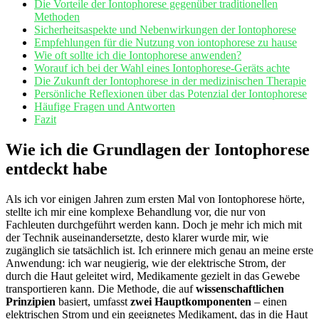
Die Vorteile der Iontophorese gegenüber ‍traditionellen
⁢Methoden
Sicherheitsaspekte ​und Nebenwirkungen‍ der Iontophorese
Empfehlungen für die Nutzung von iontophorese zu hause
Wie oft sollte ⁢ich ⁣die Iontophorese anwenden?
Worauf ich bei der⁣ Wahl eines Iontophorese-Geräts achte
Die ⁣Zukunft der‌ Iontophorese in der medizinischen⁤ Therapie
Persönliche Reflexionen über das Potenzial der Iontophorese
Häufige​ Fragen und Antworten
Fazit
Wie ich die Grundlagen der Iontophorese
entdeckt habe
Als ‌ich vor einigen ​Jahren zum ersten Mal von Iontophorese hörte,
stellte ich mir eine‌ komplexe ​Behandlung vor, die nur von
Fachleuten ‍durchgeführt⁢ werden kann. Doch je mehr ich mich mit‍
der Technik ​auseinandersetzte, desto klarer wurde mir,‌ wie⁣
zugänglich sie tatsächlich ist. ⁤Ich erinnere ‌mich genau ⁣an ​meine‍ erste
Anwendung: ich war neugierig, wie der elektrische Strom, der
durch ​die Haut geleitet wird, ⁤Medikamente gezielt in das Gewebe
transportieren ⁢kann. Die Methode, die auf⁣
wissenschaftlichen
‌Prinzipien
basiert, umfasst⁢
zwei Hauptkomponenten
– einen
elektrischen Strom und ein geeignetes Medikament, das in die Haut