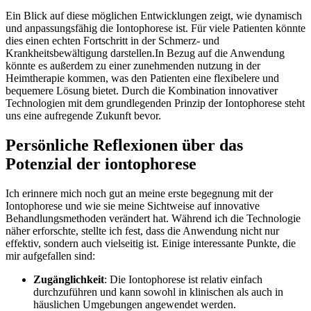
Ein Blick auf diese ⁤möglichen Entwicklungen zeigt, wie‌ dynamisch
⁣und anpassungsfähig die Iontophorese ist. Für viele Patienten könnte
dies einen echten Fortschritt in der Schmerz- und⁤
Krankheitsbewältigung ‍darstellen.In Bezug auf die Anwendung
⁤könnte es außerdem ‍zu einer zunehmenden nutzung in der ​
Heimtherapie kommen, was den Patienten‌ eine flexibelere⁢ und
bequemere Lösung bietet.‍ Durch die Kombination innovativer⁣
Technologien mit dem grundlegenden Prinzip⁤ der Iontophorese⁣ steht
uns eine aufregende Zukunft bevor.
Persönliche Reflexionen über das‌
Potenzial der iontophorese
Ich erinnere mich noch gut an meine erste begegnung mit der
Iontophorese und wie sie meine Sichtweise⁤ auf innovative
⁤Behandlungsmethoden verändert hat. Während ich die‍ Technologie
näher erforschte, stellte ich⁢ fest, dass die Anwendung nicht nur
effektiv, sondern ⁣auch vielseitig ist. Einige interessante Punkte, die
mir aufgefallen sind:
Zugänglichkeit
: Die ⁣Iontophorese ist relativ einfach
durchzuführen und kann sowohl in klinischen als auch in
häuslichen⁤ Umgebungen⁢ angewendet werden.