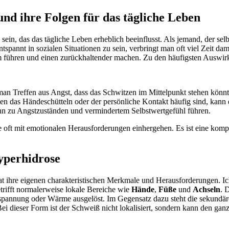
d ihre‌ Folgen‍ für das‍ tägliche ‌Leben
in, das ‌das tägliche Leben⁣ erheblich beeinflusst. Als ‌jemand, der selb
pannt in sozialen⁣ Situationen ⁤zu sein, verbringt man ⁤oft viel Zeit ⁤da
am führen und einen zurückhaltender machen. ‍Zu den häufigsten ⁤Auswi
 Treffen aus Angst, dass das⁣ Schwitzen ⁤im Mittelpunkt stehen könnt
en das ⁣Händeschütteln oder der persönliche Kontakt häufig sind, kann d
n‌ zu Angstzuständen und vermindertem Selbstwertgefühl führen.
e oft‍ mit emotionalen⁤ Herausforderungen einhergehen. Es ist eine ⁢kompl
Hyperhidrose
at⁣ ihre eigenen charakteristischen Merkmale und Herausforderungen. Ich e
betrifft normalerweise lokale Bereiche wie
Hände
,
Füße
‍und
Achseln
. 
pannung oder Wärme​ ausgelöst.‌ Im‌ Gegensatz dazu steht die sekundäre H
Bei dieser Form ist der Schweiß ​nicht lokalisiert, ⁤sondern kann⁤ den⁤ g