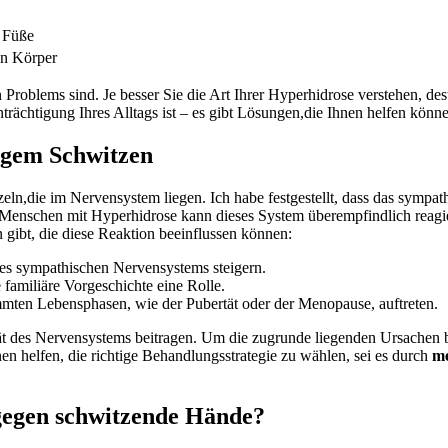
d Füße
n ⁢Körper
hen Problems⁤ sind. ‌Je besser Sie die Art Ihrer Hyperhidrose verstehen, 
nträchtigung Ihres Alltags ist –‌ es gibt Lösungen,die ⁣Ihnen helfen kö
ßigem Schwitzen
zeln,die im Nervensystem⁤ liegen. Ich habe festgestellt, dass das sym
i Menschen mit Hyperhidrose kann dieses System überempfindlich ‍reagi
n gibt, die‌ diese Reaktion ‍beeinflussen⁢ können:
 des sympathischen Nervensystems steigern.
e familiäre ‍Vorgeschichte eine Rolle.
mten Lebensphasen, wie der Pubertät oder der⁤ Menopause, auftreten.
 des Nervensystems⁤ beitragen. Um die ⁤zugrunde liegenden Ursachen besse
n helfen, ⁤die richtige Behandlungsstrategie zu wählen, ⁤sei es ⁤durch
me
 gegen schwitzende‍ Hände?