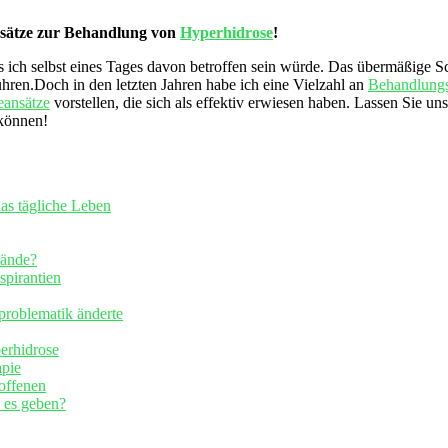
Ansätze zur Behandlung von
Hyperhidrose
!
ss ich selbst eines Tages davon betroffen⁣ sein würde. Das übermäßige S
ühren.Doch in den letzten Jahren habe⁢ ich eine Vielzahl an‌
Behandlungs
eansätze
‍ vorstellen, die sich als effektiv erwiesen haben. Lassen Sie ⁢
 können!
as tägliche⁤ Leben
⁤Hände?
spirantien
problematik ⁢änderte
erhidrose
apie
offenen
⁤es geben?