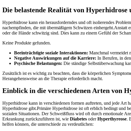
Die⁣ belastende Realität von Hyperhidrose un
Hyperhidrose kann ein ⁣herausforderndes und oft isolierendes Problem se
nachempfinden, die‍ mit übermäßigem‌ Schwitzen einhergeht.Anstatt ents
oder die Hände⁣ schwitzig sind. Dies ⁣kann⁢ zu einem Gefühl der Sch
Keine Produkte gefunden.
Beeinträchtigte soziale Interaktionen:
Manchmal vermeidet man
Negative Auswirkungen⁤ auf die Karriere:
In Berufen, in den
Psychische Belastungen:
Die ständige Selbstüberwachung ⁣kan
Zusätzlich ist⁢ es⁢ wichtig zu beachten, dass ⁢die körperlichen Symptom
Herangehensweise an die Therapie erforderlich macht.
Einblick‍ in die verschiedenen Arten von 
Hyperhidrose⁣ kann ⁢in verschiedenen formen auftreten,⁤ und jede ⁢Art h
Hyperhidrose‌ gibt.Primäre‌ Hyperhidrose ist oft erblich bedingt‌ und ‌
sozialen⁢ Situationen. Der Schweißfluss wird​ oft ‌durch emotionale Ans
Erkrankung zurückzuführen ⁣ist, wie
Diabetes
oder
Hyperthyreose
. 
helfen können, die unterschiede zu verdeutlichen: