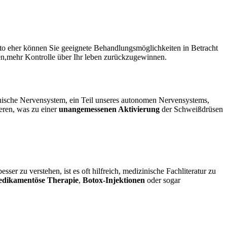
desto ‌eher können Sie geeignete Behandlungsmöglichkeiten ⁢in Betracht
nnen,mehr Kontrolle über Ihr‍ leben zurückzugewinnen.
pathische Nervensystem, ein Teil unseres autonomen Nervensystems,
eren, was zu einer
unangemessenen Aktivierung
der Schweißdrüsen
r zu verstehen, ist⁢ es oft hilfreich, medizinische Fachliteratur zu
dikamentöse Therapie
,​
Botox-Injektionen
oder sogar