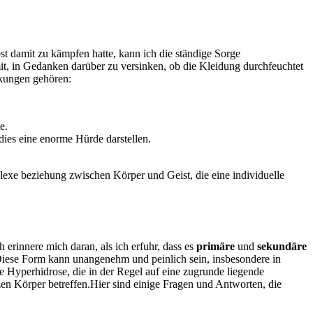
st⁢ damit zu kämpfen hatte, kann⁤ ich die ständige Sorge
mit, in⁤ Gedanken darüber ‍zu versinken, ob die Kleidung durchfeuchtet
rkungen gehören:
e.
ies eine ​enorme Hürde darstellen.
exe ⁢beziehung‌ zwischen Körper‌ und Geist, die‌ eine individuelle
rinnere mich daran, ‍als​ ich erfuhr, dass es‌
primäre
​und
sekundäre
Diese ‍Form kann unangenehm und peinlich⁤ sein,⁢ insbesondere in
yperhidrose, die⁤ in der Regel‍ auf⁢ eine⁤ zugrunde liegende ​
anzen Körper⁣ betreffen.Hier sind einige ⁣Fragen und Antworten, die