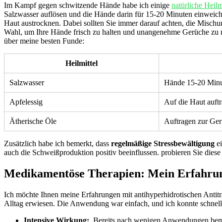
Im Kampf gegen schwitzende​ Hände habe ich einige
natürliche Heilm
⁢Salzwasser auflösen und die Hände darin⁢ für 15-20‍ Minuten einweich
Haut‌ austrocknen. ‌Dabei sollten Sie immer darauf achten, die Misc
Wahl, um Ihre Hände frisch zu halten und⁣ unangenehme Gerüche zu ‍mi
über⁣ meine besten Funde:
Heilmittel
Salzwasser
Hände 15-20 Minu
Apfelessig
Auf die Haut ‍auf
Ätherische Öle
Auftragen zur⁢ Ge
Zusätzlich habe‌ ich⁤ bemerkt,‍ dass
regelmäßige Stressbewältigung
ei
auch ‌die Schweißproduktion positiv beeinflussen. probieren Sie diese
Medikamentöse Therapien: Mein Erfahrungs
Ich ‌möchte‌ Ihnen meine Erfahrungen mit antihyperhidrotischen Antitran
Alltag erwiesen. Die Anwendung war einfach, und ich konnte ‌schnell e
Intensive⁣ Wirkung:
​ Bereits⁣ nach​ wenigen Anwendungen beme