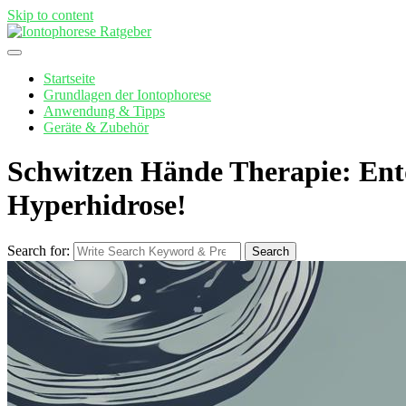
Skip to content
Startseite
Grundlagen der Iontophorese
Anwendung & Tipps
Geräte & Zubehör
Schwitzen Hände Therapie: Entd
Hyperhidrose!
Search for:
Search