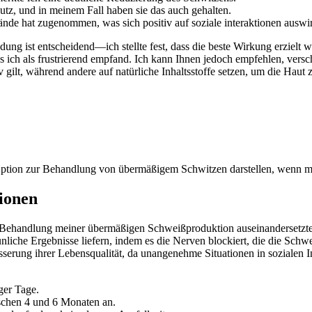
z, und in meinem Fall haben⁣ sie das auch ‌gehalten.
ände hat zugenommen, was sich positiv auf soziale interaktionen ‍auswir
ung ist​ entscheidend—ich​ stellte ⁤fest, dass die beste⁣ Wirkung ⁤erzielt
ch⁢ als frustrierend empfand. ⁣Ich kann Ihnen jedoch empfehlen, versch
gilt,⁣ während andere⁢ auf natürliche Inhaltsstoffe‌ setzen, um⁢ die ⁤Haut
e Option zur Behandlung von übermäßigem Schwitzen⁢ darstellen, wenn m
tionen
ur ‌Behandlung meiner‌ übermäßigen Schweißproduktion ‌auseinandersetzt
rstaunliche Ergebnisse liefern,‌ indem‍ es die Nerven blockiert, die die 
rbesserung ihrer Lebensqualität, da ⁢unangenehme ‍Situationen ⁣in‍ sozial
ger‌ Tage.
chen 4 ⁢und 6 ⁢Monaten ​an.