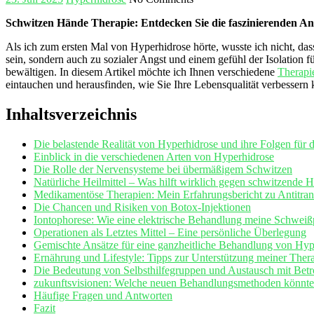
Schwitzen Hände ‌Therapie: Entdecken ‌Sie die faszinierenden 
Als ⁤ich zum ersten⁢ Mal von Hyperhidrose hörte, wusste ich nicht, da
sein, sondern auch zu ⁣sozialer ‍Angst und einem gefühl der Isolation f
bewältigen. In ⁣diesem Artikel ⁤möchte ich Ihnen verschiedene
Therapi
eintauchen und herausfinden, ⁤wie ‍Sie⁢ Ihre Lebensqualität verbessern
Inhaltsverzeichnis
Die belastende Realität⁣ von Hyperhidrose​ und ihre Folgen für d
Einblick in ‍die ⁤verschiedenen ⁣Arten von Hyperhidrose
Die Rolle der Nervensysteme bei übermäßigem Schwitzen
Natürliche‍ Heilmittel – Was ‍hilft ​wirklich gegen schwitzende 
Medikamentöse Therapien: Mein Erfahrungsbericht zu ⁢Antitran
Die Chancen und Risiken von Botox-Injektionen
Iontophorese: Wie eine elektrische ​Behandlung ⁤meine‌ Schweiß
Operationen ⁤als⁢ Letztes Mittel‌ – Eine persönliche Überlegung
Gemischte Ansätze‍ für eine ganzheitliche Behandlung von Hyp
Ernährung⁢ und Lifestyle: Tipps zur Unterstützung meiner Ther
Die Bedeutung von Selbsthilfegruppen‌ und Austausch mit Betr
zukunftsvisionen: Welche neuen Behandlungsmethoden könnte 
Häufige Fragen⁤ und Antworten
Fazit