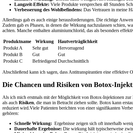
Langzeit-Effekte:
Viele Produkte versprechen 48 Stunden Schut
Verbesserung des Wohlbefindens:
⁣Das Vertrauen ⁤in meine⁢ H
Allerdings gab es auch einige herausforderungen. ‌Die‍ richtige⁣ Anwend
⁤Zudem gab es Phasen, in denen die Wirkung nachzulassen schien, was i
⁣achten. Manche enthalten⁢ aluminiumchlorid, das als besonders effektiv 
Produktname
Wirkung
Hautverträglichkeit
Produkt A
Sehr gut
Hervorragend
Produkt B
Gut
Gut
Produkt C
Befriedigend
Durchschnittlich
Abschließend⁢ kann ich sagen, dass‌ Antitranspirantien eine effektiv
Die Chancen und Risiken von ‌Botox-Injek
Als⁤ ich mich⁤ erstmals mit der ​Möglichkeit von Botox-Injektionen z
als auch
Risiken
, die ‍man in⁣ Betracht ziehen ‍sollte. Botox kann ​e
reduziert wird.Viele ⁢Patienten berichten⁤ von einer​ signifikanten⁢ Ve
gehören:
Schnelle Wirkung:
‌ Ergebnisse zeigen sich oft‍ innerhalb ​weni
Dauerhafte Ergebnisse:
Die wirkung‍ hält⁣ typischerweise zwis