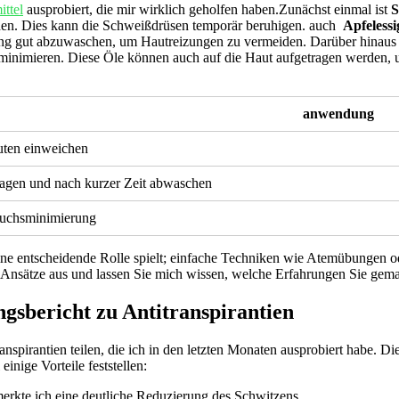
ittel
ausprobiert, die mir wirklich geholfen haben.Zunächst einmal ⁢ist
S
en. Dies kann​ die Schweißdrüsen‌ temporär beruhigen.‌ auch ⁤
Apfelessi
hung gut abzuwaschen, um Hautreizungen ⁣zu vermeiden. Darüber hinaus 
nimieren. Diese Öle⁤ können ⁢auch auf die Haut aufgetragen‌ werden, um
anwendung
ten einweichen
tragen und nach kurzer Zeit abwaschen
ruchsminimierung
ne entscheidende‍ Rolle spielt; einfache⁢ Techniken wie Atemübungen‍ od
 Ansätze aus und lassen⁢ Sie mich wissen, welche ‍Erfahrungen Sie gema
bericht ⁤zu Antitranspirantien
spirantien‌ teilen, ‌die ich in⁢ den⁣ letzten ⁤Monaten ausprobiert‌ habe.
inige Vorteile feststellen:
rkte ich eine deutliche ⁣Reduzierung des ‍Schwitzens.