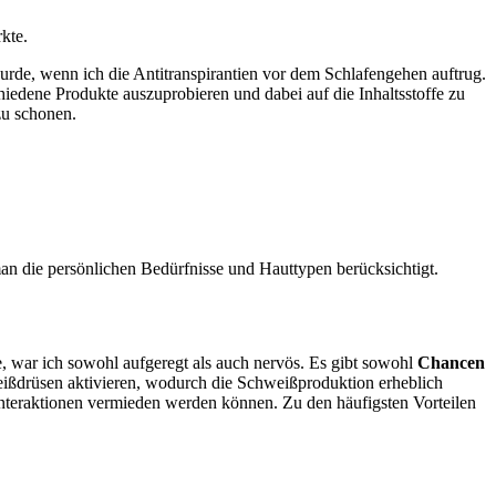
kte.
⁢ wurde, wenn⁣ ich die Antitranspirantien vor dem Schlafengehen auftrug.
iedene⁢ Produkte auszuprobieren‌ und dabei auf die Inhaltsstoffe zu
 zu schonen.
an die persönlichen Bedürfnisse und⁢ Hauttypen berücksichtigt.
e, war ich sowohl aufgeregt als auch nervös. Es gibt sowohl
Chancen
Schweißdrüsen aktivieren, wodurch die Schweißproduktion erheblich
en Interaktionen vermieden werden ‍können. Zu den häufigsten Vorteilen