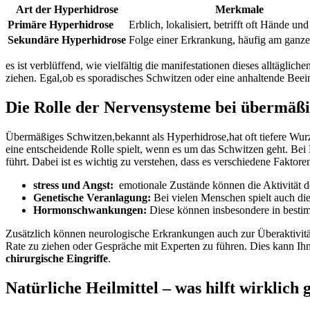
Art der Hyperhidrose
Merkmale
Primäre Hyperhidrose
Erblich, lokalisiert, betrifft oft Hände ⁣un
Sekundäre Hyperhidrose
Folge einer Erkrankung, häufig ​am ganze
es ist verblüffend, wie vielfältig die manifestationen dieses alltäglic
ziehen. ⁢Egal,ob es sporadisches Schwitzen​ oder eine‌ anhaltende Beei
Die‌ Rolle​ der Nervensysteme​ bei übermä
Übermäßiges Schwitzen,bekannt als⁤ Hyperhidrose,hat⁣ oft tiefere Wur
eine entscheidende Rolle spielt, wenn es um das Schwitzen geht. ​Be
führt. Dabei ​ist‌ es wichtig zu verstehen, ‍dass es verschiedene Faktore
stress und⁤ Angst:
⁢ emotionale Zustände können⁣ die ​Aktivität
Genetische Veranlagung:
Bei vielen Menschen‍ spielt ⁤auch ​di
Hormonschwankungen:
Diese‍ können insbesondere in bestim
Zusätzlich⁤ können neurologische Erkrankungen auch zur Überaktivität​
‍Rate zu ziehen oder Gespräche mit Experten zu⁤ führen. ‍Dies kann Ihne
chirurgische Eingriffe
.⁤
Natürliche Heilmittel – ⁤was hilft wirklich