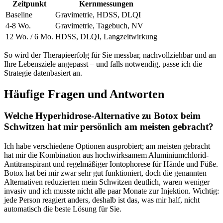
Zeitpunkt
Kernmessungen
Baseline
Gravimetrie, HDSS, DLQI
4-8 Wo.
Gravimetrie, ‍Tagebuch, NV
12 Wo. / 6 Mo.
HDSS, DLQI, Langzeitwirkung
So wird der ‍Therapieerfolg für‍ Sie messbar, nachvollziehbar und an
Ihre Lebensziele angepasst – und falls notwendig,‍ passe ich die
Strategie datenbasiert ​an.
Häufige‌ Fragen und Antworten
Welche Hyperhidrose-Alternative zu Botox ⁢beim
Schwitzen ‍hat mir persönlich am meisten gebracht?
Ich habe verschiedene Optionen ausprobiert; am meisten gebracht
hat⁤ mir die Kombination aus hochwirksamem Aluminiumchlorid-
Antitranspirant und regelmäßiger Iontophorese für Hände und Füße.
Botox hat bei mir zwar sehr gut funktioniert, doch⁢ die genannten
Alternativen reduzierten mein Schwitzen deutlich, waren⁤ weniger‍
invasiv und ich‍ musste nicht alle paar Monate zur Injektion. Wichtig:
jede Person reagiert anders, deshalb ist das, was​ mir half, nicht
automatisch die beste Lösung⁤ für Sie.