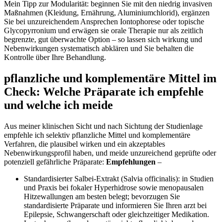
Mein Tipp zur Modularität: beginnen Sie mit ‍den niedrig invasiven
Maßnahmen (Kleidung, Ernährung, Aluminiumchlorid), ergänzen
Sie bei unzureichendem Ansprechen Iontophorese oder topische⁢
Glycopyrronium und erwägen sie orale Therapie nur als zeitlich
begrenzte, gut überwachte Option – so lassen sich wirkung und
Nebenwirkungen systematisch abklären und Sie⁤ behalten ‌die
Kontrolle ⁣über Ihre Behandlung.
pflanzliche und komplementäre Mittel im
Check: Welche Präparate ich empfehle
und welche ich meide
Aus meiner klinischen Sicht und nach Sichtung der Studienlage
empfehle⁣ ich selektiv pflanzliche Mittel und komplementäre
Verfahren, die plausibel wirken und ein akzeptables
Nebenwirkungsprofil haben, und meide unzureichend geprüfte oder
potenziell gefährliche Präparate:
Empfehlungen
–
Standardisierter Salbei-Extrakt ⁢(Salvia officinalis): in Studien
und Praxis bei fokaler Hyperhidrose sowie menopausalen
Hitzewallungen am besten belegt; bevorzugen Sie
standardisierte Präparate und informieren Sie Ihren arzt bei
Epilepsie, Schwangerschaft oder gleichzeitiger Medikation.