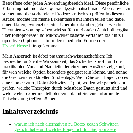
Betroffene oder jeden Anwendungsbereich ideal. Diese persönliche
Erfahrung hat mich dazu gebracht,systematisch nach Alternativen zu
suchen und ⁤die vorhandene Evidenz kritisch zu prüfen.In diesem
Artikel möchte ich meine Erkenntnisse mit Ihnen teilen und dabei
einen klaren, evidenzbasierten Überblick darüber geben, welche
Therapien – von topischen wirkstoffen und oralen Anticholinergika
über Iontophorese und Mikrowellenbasierte Verfahren bis hin⁢ zu
operativen Optionen – für unterschiedliche Formen der
Hyperhidrose
‌ infrage ⁤kommen.
Mein Anspruch ist dabei pragmatisch-wissenschaftlich: ‌Ich
bespreche für Sie die Wirksamkeit, das ⁢Sicherheitsprofil und die
praktikablen‍ Vor- und Nachteile der einzelnen Ansätze, zeige auf,
für wen welche Option besonders geeignet sein könnte, und nenne
die Grenzen der aktuellen Studienlage. Wenn Sie sich fragen, ⁢ob es
⁣eine Choice zum „Botox-Schwitzen“ gibt, ⁤wollen⁣ wir gemeinsam
prüfen, welche Therapien durch ‍belastbare Daten gestützt sind ⁤und
welche eher experimentell bleiben – damit Sie ​eine informierte
Entscheidung treffen können.
Inhaltsverzeichnis
warum ich nach alternativen zu Botox gegen Schwitzen
gesucht habe und welche Fragen ich für Sie priorisiere