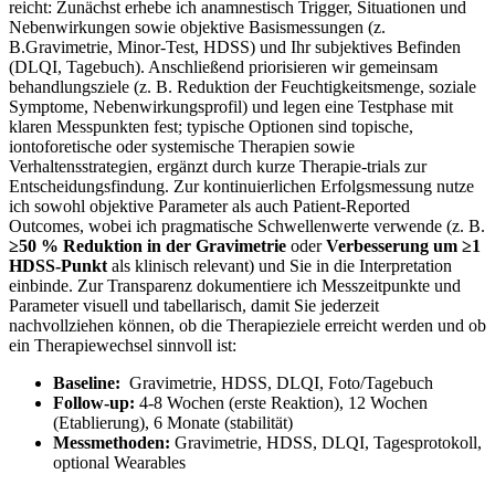
reicht: Zunächst erhebe ich anamnestisch Trigger, Situationen und
Nebenwirkungen sowie objektive Basismessungen (z.
B.Gravimetrie, Minor‑Test, HDSS) und Ihr subjektives Befinden
(DLQI, Tagebuch). Anschließend priorisieren wir gemeinsam
behandlungsziele (z. B.‌ Reduktion der Feuchtigkeitsmenge, soziale
Symptome, Nebenwirkungsprofil) und legen eine ⁢Testphase mit
klaren Messpunkten fest; typische​ Optionen sind topische,
iontoforetische oder systemische Therapien sowie⁤
Verhaltensstrategien,‍ ergänzt durch kurze Therapie‑trials zur
Entscheidungsfindung. Zur kontinuierlichen⁤ Erfolgsmessung nutze
ich sowohl objektive Parameter als auch Patient‑Reported
Outcomes, wobei ⁣ich pragmatische Schwellenwerte verwende (z. B.
≥50 % Reduktion in der Gravimetrie
oder
Verbesserung um ≥1
HDSS‑Punkt
als klinisch relevant) und⁤ Sie in die Interpretation
einbinde. ‍Zur Transparenz dokumentiere ich ‌Messzeitpunkte und ​
Parameter visuell und tabellarisch, damit​ Sie jederzeit
nachvollziehen können, ob die Therapieziele erreicht werden und ob
ein Therapiewechsel sinnvoll ist:
Baseline:
‌ Gravimetrie, HDSS, DLQI, Foto/Tagebuch
Follow‑up:
4-8 Wochen (erste Reaktion), 12⁢ Wochen
(Etablierung), 6 Monate ‍(stabilität)
Messmethoden:
Gravimetrie, HDSS, DLQI, Tagesprotokoll,
optional Wearables