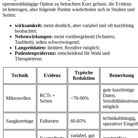
operatorabhängige Option zu betrachten.Kurz​ gefasst, die Evidenz
ist heterogen, aber folgende Punkte wiederholen ⁤sich in Studien⁣ und‍
Serien:
wirksamkeit:
meist deutlich, aber variabel und oft ‍kurzfristig
beobachtet;
Nebenwirkungen:
meist‍ vorübergehend (Schmerz,
Taubheit), selten schwerwiegend;
Langzeitdaten:
limitiert, Rezidive möglich;
Patientenpräferenz:
entscheidend für Wahl und
Therapietreue.
Typische
Technik
Evidenz
Bemerkung
Reduktion
gute kurzfristige
RCTs +
Daten,
Mikrowellen
~70-90%
Serien
Sensibilitätsstöru
möglich
technikabhängig,
Saugkurettage
Fallserien
60-85%
operativer Eingrif
variabel, gut