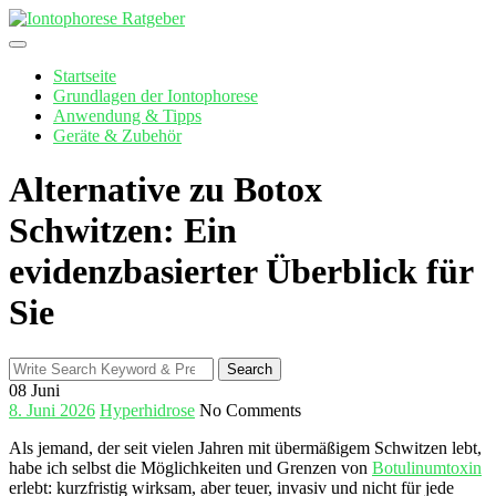
Skip
to
content
Startseite
Grundlagen der Iontophorese
Anwendung & Tipps
Geräte & Zubehör
Alternative zu Botox
Schwitzen: Ein
evidenzbasierter Überblick für
Sie
Search
Search
for:
08
Juni
8. Juni 2026
Hyperhidrose
No Comments
Als jemand, der seit vielen Jahren mit übermäßigem ‍Schwitzen lebt,⁢
habe ich selbst die Möglichkeiten und Grenzen von
Botulinumtoxin
erlebt: kurzfristig wirksam, aber teuer, invasiv und nicht für jede