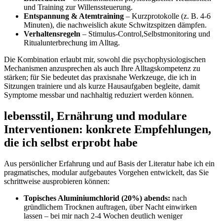
und Training‍ zur Willenssteuerung.
Entspannung & Atemtraining
– Kurzprotokolle (z. B. 4-6
Minuten), die nachweislich akute Schwitzspitzen dämpfen.
Verhaltensregeln
– Stimulus‑Control,Selbstmonitoring und
Ritualunterbrechung im Alltag.
Die ​Kombination erlaubt mir, sowohl die psychophysiologischen
Mechanismen anzusprechen als auch Ihre Alltagskompetenz zu
stärken; für Sie bedeutet das praxisnahe Werkzeuge, die ich in
Sitzungen trainiere ‌und als kurze Hausaufgaben begleite, damit
Symptome messbar und‍ nachhaltig reduziert werden können.
lebensstil, Ernährung und modulare
Interventionen: konkrete Empfehlungen,
die ich selbst erprobt habe
Aus persönlicher Erfahrung und auf Basis der Literatur habe ich ein
pragmatisches, modular ‌aufgebautes Vorgehen entwickelt, das Sie​
schrittweise ausprobieren können:
Topisches Aluminiumchlorid (20%) abends:
nach
⁢gründlichem Trocknen auftragen, über‌ Nacht einwirken
lassen – bei mir nach 2-4 Wochen deutlich weniger