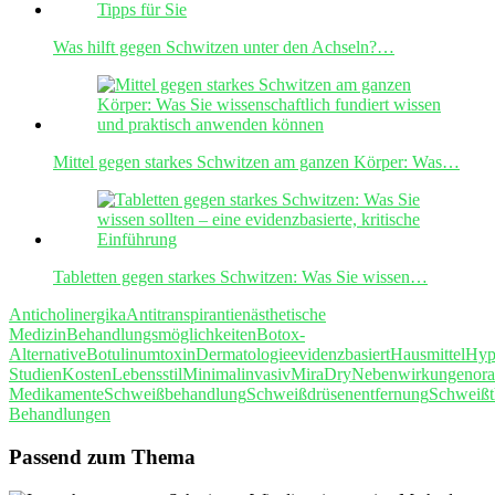
Was hilft gegen Schwitzen unter den Achseln?…
Mittel gegen starkes Schwitzen am ganzen Körper: Was…
Tabletten gegen starkes Schwitzen: Was Sie wissen…
Anticholinergika
Antitranspirantien
ästhetische
Medizin
Behandlungsmöglichkeiten
Botox-
Alternative
Botulinumtoxin
Dermatologie
evidenzbasiert
Hausmittel
Hyp
Studien
Kosten
Lebensstil
Minimalinvasiv
MiraDry
Nebenwirkungen
ora
Medikamente
Schweißbehandlung
Schweißdrüsenentfernung
Schweißt
Behandlungen
Passend zum Thema