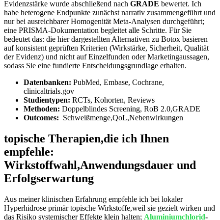
Evidenzstärke wurde abschließend nach
GRADE
bewertet.​ Ich⁤
habe ​heterogene ‍Endpunkte zunächst ‌narrativ zusammengeführt und
nur bei ausreichbarer Homogenität Meta‑Analysen durchgeführt;
eine PRISMA‑Dokumentation begleitet alle Schritte. Für Sie
bedeutet das:​ die hier dargestellten Alternativen zu Botox basieren
auf konsistent geprüften Kriterien (Wirkstärke, Sicherheit, Qualität
der Evidenz) und nicht auf ⁤Einzelfunden oder Marketingaussagen,
sodass Sie eine fundierte ‍Entscheidungsgrundlage erhalten. ‍
Datenbanken:
PubMed, Embase,​ Cochrane,
clinicaltrials.gov
Studientypen:
RCTs, Kohorten, Reviews
Methoden:
Doppelblindes Screening, RoB 2.0,GRADE
Outcomes:
⁢ Schweißmenge,QoL,Nebenwirkungen
topische Therapien,die ich ​Ihnen
empfehle:
Wirkstoffwahl,Anwendungsdauer und
Erfolgserwartung
Aus meiner klinischen Erfahrung empfehle ich bei lokaler
Hyperhidrose primär topische Wirkstoffe,weil sie gezielt wirken und
das Risiko systemischer Effekte klein ⁤halten;
Aluminiumchlorid
-