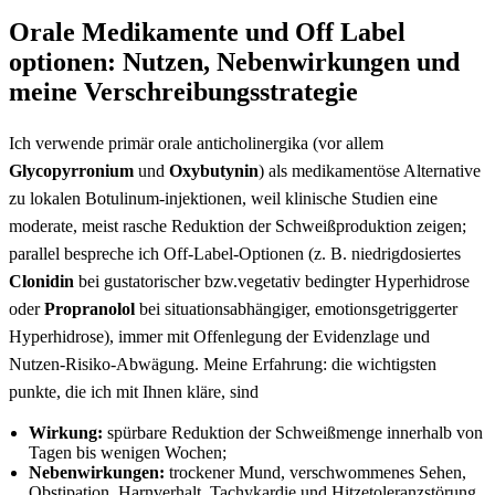
Orale Medikamente und ⁣Off Label
optionen: Nutzen, ⁢Nebenwirkungen und
meine Verschreibungsstrategie
Ich verwende primär orale anticholinergika (vor allem
Glycopyrronium
⁣und
Oxybutynin
) als medikamentöse Alternative
zu lokalen Botulinum‑injektionen, weil klinische Studien eine
moderate, meist rasche Reduktion ‍der Schweißproduktion zeigen;
parallel bespreche ⁢ich Off‑Label‑Optionen (z. B. niedrigdosiertes
Clonidin
bei gustatorischer bzw.vegetativ bedingter Hyperhidrose
oder
Propranolol
bei ‍situationsabhängiger, emotionsgetriggerter
Hyperhidrose), immer mit Offenlegung der Evidenzlage und
Nutzen‑Risiko‑Abwägung. Meine Erfahrung: ‍die wichtigsten
punkte, die ich mit Ihnen kläre, sind
Wirkung:
spürbare Reduktion der Schweißmenge innerhalb von
Tagen bis wenigen Wochen;
Nebenwirkungen:
trockener ‌Mund,⁢ verschwommenes Sehen,
Obstipation, Harnverhalt, Tachykardie und Hitzetoleranzstörung