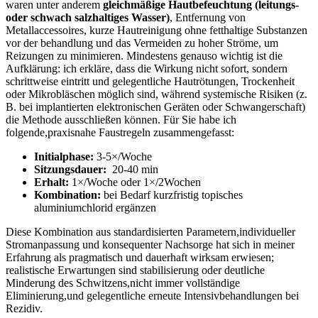
waren ⁢unter anderem
gleichmäßige Hautbefeuchtung (leitungs-
oder schwach salzhaltiges Wasser)
, Entfernung von
Metallaccessoires, kurze Hautreinigung ⁤ohne fetthaltige Substanzen​
vor der behandlung und das Vermeiden zu hoher Ströme, um
Reizungen zu⁤ minimieren. Mindestens genauso wichtig ist die
Aufklärung: ich erkläre, dass die ⁢Wirkung nicht sofort, sondern
schrittweise eintritt und gelegentliche Hautrötungen, Trockenheit
oder Mikrobläschen möglich sind, während systemische Risiken (z.
B. bei implantierten elektronischen Geräten oder Schwangerschaft)
die Methode ausschließen können. Für Sie habe ich
folgende,praxisnahe Faustregeln zusammengefasst:
Initialphase:
3-5×/Woche
Sitzungsdauer:
⁤ 20-40 min
Erhalt:
1×/Woche oder 1×/2Wochen
Kombination:
bei Bedarf kurzfristig topisches
aluminiumchlorid ergänzen
Diese Kombination aus standardisierten Parametern,individueller
Stromanpassung und konsequenter ​Nachsorge hat sich in meiner
Erfahrung ​als pragmatisch und dauerhaft wirksam erwiesen;
realistische Erwartungen sind stabilisierung oder deutliche
Minderung des Schwitzens,nicht immer vollständige
Eliminierung,und gelegentliche erneute Intensivbehandlungen bei
Rezidiv.