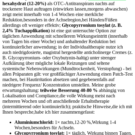
hexahydrat‌ (12-20%)
als OTC-Antitranspirans nachts auf
trockenere Haut auftragen (einwirken lassen,morgens abwaschen)
zeigt meist innerhalb von 1-4 Wochen eine merkliche
Reduktion,besonders in der Achselregion,bei Händen/Füßen
allerdings oft weniger effektiv;
Glycopyrronium tosylat (z. B.
2,4% Tuchapplikation)
ist eine gut untersuchte Option zur
täglichen Anwendung mit schnellerem ⁤Wirkungseintritt (innerhalb
von Tagen bis einer Woche) und anhaltender Reduktion bei
kontinuierlicher anwendung; in der Individualtherapie nutze ich
auch niedrigdosierte, magistral hergestellte anticholinerge Cremes (z.
B. Glycopyrronium- oder Oxybutynin-haltig) unter strenger
Aufklärung über mögliche lokale Reizungen und seltene
systemische Nebenwirkungen (Mundtrockenheit, Verstopfung) -‍ bei
allen Präparaten gilt: vor großflächiger Anwendung einen Patch-Test⁤
machen,​ bei Hautirritation absetzen und gegebenenfalls auf
niedrigere Frequenz/​ Konzentration umstellen. Meine grobe
erwartungshaltung:
teilweise Besserung 40-80 %
abhängig von
⁢Lokalisation und Compliance,die volle Wirkung meist‌ nach
‌mehreren Wochen und oft anschließende Erhaltstherapie
(intermittierend oder kontinuierlich); praktische Hinweise,die ich mit
Ihnen bespreche,habe ich hier zusammengefasst:
Aluminiumchlorid:
⁣1× nachts,12-20 %,Wirkung 1-4
Wochen,besonders für Achseln.
Glycopyrronium tosylat:
1× täglich, Wirkung binnen Tagen,