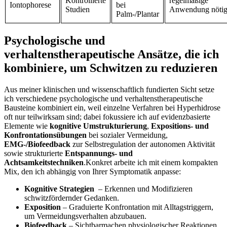
Kontrollierte
regelmäßige
Iontophorese
‍bei
Studien
Anwendung nöti
Palm-/Plantar
Psychologische und
verhaltenstherapeutische Ansätze, die ich
kombiniere, um ‌Schwitzen zu reduzieren
Aus meiner klinischen und wissenschaftlich fundierten Sicht setze
ich⁢ verschiedene psychologische und verhaltenstherapeutische
Bausteine kombiniert ein, weil einzelne Verfahren bei Hyperhidrose
oft nur teilwirksam sind; dabei ‌fokussiere ich auf evidenzbasierte
‍Elemente wie
kognitive Umstrukturierung
,⁣
Expositions‑ ‍und
Konfrontationsübungen
bei sozialer⁢ Vermeidung,
EMG‑/Biofeedback
zur Selbstregulation⁤ der autonomen Aktivität
‍sowie strukturierte
Entspannungs- und
Achtsamkeitstechniken
.Konkret arbeite ich mit einem kompakten
Mix, den ich abhängig von Ihrer Symptomatik ⁢anpasse:
Kognitive Strategien
​ – Erkennen und Modifizieren
schwitzfördernder Gedanken.
Exposition
– Graduierte Konfrontation⁤ mit Alltagstriggern,
um Vermeidungsverhalten abzubauen.
Biofeedback
– Sichtbarmachen physiologischer Reaktionen