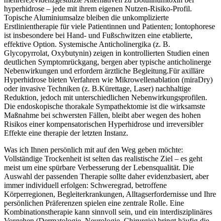
hyperhidrose – jede mit ihrem eigenen Nutzen‑Risiko‑Profil.
Topische Aluminiumsalze bleiben die unkomplizierte
Erstlinientherapie für viele Patientinnen und Patienten; Iontophorese
ist⁢ insbesondere bei Hand- und Fußschwitzen eine etablierte,
effektive Option. ‍Systemische Anticholinergika (z. B.
Glycopyrrolat, Oxybutynin) zeigen in kontrollierten Studien einen
deutlichen Symptomrückgang, ⁣bergen aber typische anticholinerge
Nebenwirkungen und ⁢erfordern ärztliche Begleitung.Für axilläre
Hyperhidrose bieten Verfahren wie Mikrowellenablation (miraDry)
oder invasive Techniken (z. B.Kürettage, Laser) nachhaltige
Reduktion, jedoch mit unterschiedlichen Nebenwirkungsprofilen.
Die endoskopische thorakale Sympathektomie ‌ist die⁣ wirksamste
Maßnahme bei schwersten Fällen, bleibt aber ‌wegen des hohen
Risikos einer kompensatorischen ‍Hyperhidrose und irreversibler
Effekte eine therapie der letzten Instanz.
Was ich Ihnen persönlich mit auf den Weg geben möchte:
Vollständige Trockenheit ist selten das realistische Ziel – es geht
meist um eine spürbare Verbesserung der Lebensqualität. Die⁤
Auswahl der passenden Therapie sollte daher evidenzbasiert,​ aber
immer individuell ‌erfolgen: Schweregrad, betroffene
Körperregionen, Begleiterkrankungen, Alltagserfordernisse und Ihre
persönlichen Präferenzen spielen eine zentrale Rolle. Eine
Kombinationstherapie kann sinnvoll sein, und ein interdisziplinäres
Vorgehen (Dermatologie, Neurologie, Chirurgie) bringt häufig die