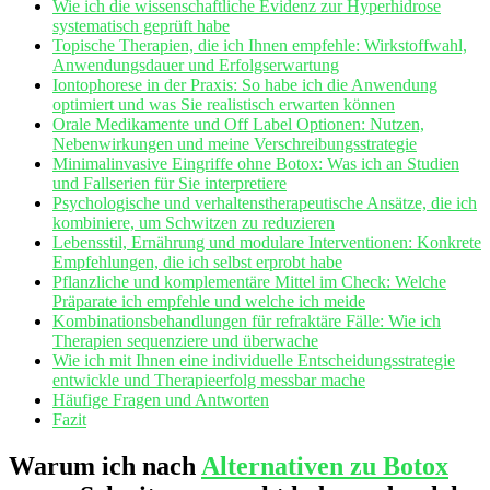
Wie⁣ ich die wissenschaftliche Evidenz zur Hyperhidrose
systematisch geprüft habe
Topische Therapien, die ich‌ Ihnen empfehle: Wirkstoffwahl,
Anwendungsdauer und Erfolgserwartung
Iontophorese in der Praxis: So habe ich die Anwendung
optimiert und was Sie realistisch erwarten​ können
Orale Medikamente und Off Label Optionen: Nutzen,
Nebenwirkungen ‍und meine Verschreibungsstrategie
Minimalinvasive Eingriffe ohne Botox: Was ich an Studien
und Fallserien für Sie interpretiere
Psychologische und verhaltenstherapeutische ⁤Ansätze, die ich
kombiniere, um Schwitzen zu reduzieren
Lebensstil, Ernährung und modulare Interventionen: Konkrete
Empfehlungen, die ich selbst erprobt habe
Pflanzliche‍ und komplementäre Mittel im Check: Welche
Präparate ich empfehle und welche ich meide
Kombinationsbehandlungen für refraktäre Fälle: Wie ich
Therapien sequenziere und überwache
Wie ich mit Ihnen eine individuelle ‌Entscheidungsstrategie
entwickle ⁢und Therapieerfolg messbar ⁣mache
Häufige Fragen und Antworten
Fazit
Warum ich nach ‍
Alternativen zu Botox