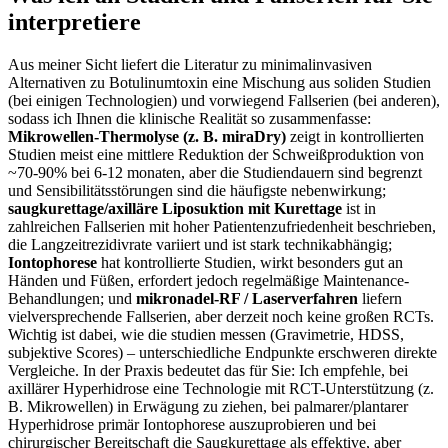
interpretiere
Aus meiner Sicht liefert die Literatur zu minimalinvasiven
Alternativen zu Botulinumtoxin eine Mischung‌ aus⁢ soliden Studien⁣
(bei einigen Technologien) und vorwiegend Fallserien (bei anderen),
sodass ich Ihnen die klinische Realität so zusammenfasse:
Mikrowellen-Thermolyse (z. B. miraDry)
zeigt in kontrollierten
Studien meist eine mittlere Reduktion der Schweißproduktion von
~70-90% bei 6-12 monaten, aber die Studiendauern sind begrenzt
und Sensibilitätsstörungen sind die ⁤häufigste nebenwirkung;
saugkurettage/axilläre Liposuktion‌ mit Kurettage
ist in⁣
zahlreichen Fallserien mit hoher‌ Patientenzufriedenheit beschrieben,
⁤die Langzeitrezidivrate variiert und ist stark technikabhängig;
Iontophorese
hat kontrollierte Studien, wirkt ⁣besonders gut an
Händen und Füßen, erfordert jedoch regelmäßige Maintenance-
Behandlungen; und
mikronadel-RF / Laserverfahren
liefern
vielversprechende Fallserien,‍ aber derzeit noch keine⁣ großen RCTs.
Wichtig ist dabei, ​wie die ​studien messen (Gravimetrie, HDSS,
subjektive⁤ Scores) – unterschiedliche Endpunkte erschweren direkte
Vergleiche. In der Praxis bedeutet das für Sie: Ich empfehle, bei
axillärer⁤ Hyperhidrose ‍eine Technologie mit⁢ RCT-Unterstützung (z.
B. Mikrowellen) in Erwägung zu ziehen, bei palmarer/plantarer
Hyperhidrose primär Iontophorese auszuprobieren und bei⁤
chirurgischer Bereitschaft die Saugkurettage als effektive, aber