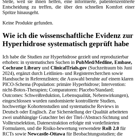
Stelle, weil sie ⁣ihnen helfen, eine informierte, patientenzentrierte
Entscheidung‍ zu treffen, die über den schnellen Komfort einer
Spritze hinausgeht.
Keine Produkte gefunden.
Wie ich die wissenschaftliche Evidenz zur
Hyperhidrose systematisch geprüft habe
Ich habe ⁣die Studien zur Hyperhidrose gezielt ⁢und reproduzierbar
erhoben: in systematischen Suchen in
PubMed/Medline, Embase,
Cochrane Library
und
ClinicalTrials.gov
(Suchzeitraum bis Juni
2024), ergänzt durch Leitlinien- und Registerrecherchen sowie
Handsuche in Referenzlisten; ⁣die Auswahl⁤ beruhte auf einem‍ klaren
PICO‑Schema (Population: primäre Hyperhidrose; ⁢Intervention:
nicht‑Botox‑Therapien;⁢ Comparatoren: Placebo/Standard;
Outcomes: Schweißreduktion, ‍Lebensqualität, Nebenwirkungen),‍
eingeschlossen wurden randomisierte kontrollierte Studien,
hochwertige Kohortenstudien und systematische Reviews in
Deutsch oder Englisch. Zur ‌Sicherstellung der Qualität arbeiteten
zwei unabhängige Gutachter bei der Titel-/Abstract‑Sichtung und
Volltextselektion, Datenextraktion erfolgte mit vordefinierten
Formularen,⁣ und die Risiko‑bewertung verwendete
RoB 2.0
für
RCTs sowie
Newcastle-Ottawa
für Beobachtungsstudien; die