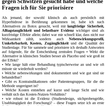
gegen Schwitzen gesucht ​habe und welche⁣
Fragen ich für Sie priorisiere
Als jemand, der sowohl klinisch‍ als auch persönlich mit
Hyperhidrose in Berührung gekommen ist, ⁣habe ich nach
⁣Alternativen zu Botox gesucht, weil mir
langfristige Sicherheit,
Alltagstauglichkeit und belastbare Evidenz
wichtiger sind als
kurzfristige Effekte allein; dabei war mir schnell​ klar, dass nicht nur
Wirksamkeit zählt, sondern⁤ auch
Nebenwirkungsprofil,
Umkehrbarkeit, Kosten, Zugänglichkeit
und ‌die Qualität der
Studienlage. Für ‍Sie sammele und priorisiere ich deshalb Antworten
auf folgende, für die Entscheidung zentralen Fragen
• Wirkt die
Alternative in klinischen Studien⁤ besser als Placebo und wie groß ist
der Effekt?
•⁢ Wie ⁢lange ‍hält eine Behandlung ​typischerweise an und ⁤wie oft
müsste sie⁣ wiederholt werden?
• Welche nebenwirkungen sind dokumentiert und wie gut sind sie
behandelbar?
• Gibt es Kontraindikationen ⁢oder⁤ Patientengruppen, für die die
Methode ungeeignet ist?
•​ Welche Kosten entstehen auf kurze und lange Sicht und wie
verhält sich das Kosten-Nutzen-Verhältnis?
• wie robust ist die Evidenz ‍(Studiendesign, ‍stichprobengröße,
Unabhängigkeit der Forschung)?
– diese Fragen setze ich an erste​