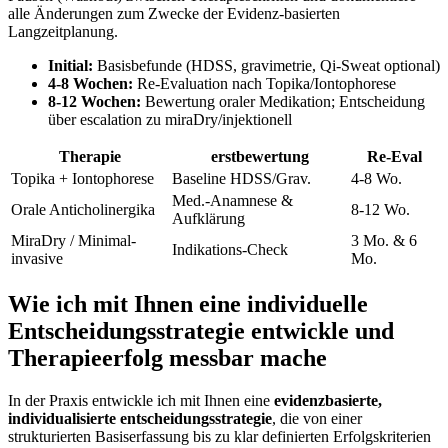
alle Änderungen zum Zwecke der Evidenz-basierten
Langzeitplanung.
Initial:
Basisbefunde (HDSS, gravimetrie, Qi-Sweat optional)
4-8 Wochen:
Re-Evaluation nach‌ Topika/Iontophorese
8-12 Wochen:
Bewertung oraler Medikation; Entscheidung
über‍ escalation zu miraDry/injektionell
Therapie
erstbewertung
Re-Eval
Topika⁣ + Iontophorese
Baseline HDSS/Grav.
4-8 Wo.
Med.-Anamnese &
Orale Anticholinergika
8-12 Wo.
Aufklärung
MiraDry‍ / Minimal-
3 Mo. & 6
Indikations-Check
invasive
Mo.
Wie ich mit Ihnen eine individuelle
Entscheidungsstrategie entwickle und
Therapieerfolg messbar mache
In der Praxis entwickle ich mit‌ Ihnen eine​
evidenzbasierte,⁢
individualisierte entscheidungsstrategie
, die von ​einer
‌strukturierten Basiserfassung bis zu klar definierten Erfolgskriterien