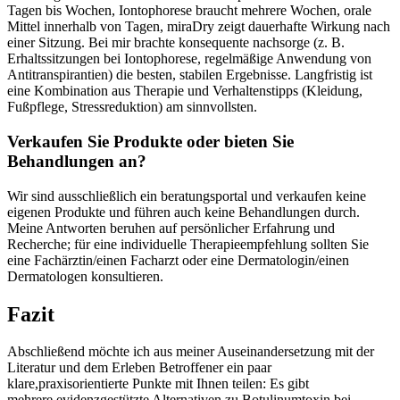
Tagen​ bis Wochen, Iontophorese braucht mehrere Wochen, orale
Mittel innerhalb von ​Tagen, miraDry zeigt ‌dauerhafte Wirkung nach
einer Sitzung. Bei mir brachte konsequente nachsorge (z. B.
Erhaltssitzungen⁤ bei Iontophorese, regelmäßige Anwendung von
Antitranspirantien) die besten, stabilen Ergebnisse. Langfristig ist
eine Kombination aus Therapie und ⁤Verhaltenstipps (Kleidung,
Fußpflege, ⁤Stressreduktion) am⁤ sinnvollsten.
Verkaufen Sie Produkte oder bieten Sie
Behandlungen an?
Wir sind ausschließlich ein beratungsportal und verkaufen keine
eigenen Produkte und führen auch keine Behandlungen durch.​
Meine Antworten beruhen auf persönlicher Erfahrung und
Recherche; ⁤für eine individuelle Therapieempfehlung sollten⁢ Sie ​
eine Fachärztin/einen Facharzt oder eine Dermatologin/einen
Dermatologen konsultieren.
Fazit
Abschließend möchte⁤ ich aus meiner⁢ Auseinandersetzung mit der
⁤Literatur und dem Erleben Betroffener ein paar
klare,praxisorientierte Punkte mit Ihnen teilen: Es gibt
mehrere,evidenzgestützte Alternativen zu Botulinumtoxin bei