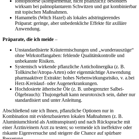
Iontophorese (komplementär, nicht pflanzlich): besonders
wirksam bei palmoplantarem⁤ Schwitzen und gut kombinierbar
‍mit ⁤topischen Maßnahmen.
Hamamelis ⁤(Witch​ Hazel) als lokales adstringierendes
Präparat: geringe, ⁣aber unbedenkliche Effekte für axilläre
Anwendung.
Präparate, die ich ⁣meide
–
Unstandardisierte Kräutermischungen und „wunderauszüge“
ohne Wirkstoffangaben: fehlende Qualitätskontrolle und
unbekannte Risiken.
Systemisch wirkende pflanzliche Anticholinergika (z. B.
Tollkirsche/Atropa-Arten) oder eigenmächtige Anwendung
pharmaaktiver Extrakte:⁢ hohes Nebenwirkungsrisiko, v. a.bei
Herz-Kreislauf- oder Augenerkrankungen.
Hochdosierte ätherische Öle (z. B. unbegrenzter Salbei-
Ölgebrauch): ‌Thujongehalt kann⁣ neurotoxisch sein, daher nur
standardisiert und ‍unter Anleitung.
‌Abschließend rate ich Ihnen, pflanzliche Optionen nur in
Kombination⁤ mit evidenzbasierten‌ lokalen Maßnahmen (z. B.
Aluminiumchlorid als Antitranspirant) und nach Rücksprache mit
einer Ärztin/einem Arzt zu testen; so vermeide ich ineffektive oder
riskante Eigenversuche und steigere die Chance auf spürbare
Besserung.