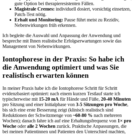
gute Option bei therapieresistenten Fällen.
Magistrale ​Cremes:
individuell dosiert, vorsichtig einsetzen,
Patch-Test nötig.
Erhalt und Monitoring:
Pause führt meist zu ⁤Rezidiv,
Nebenwirkungen früh erkennen.
Ich begleite die Auswahl und Anpassung der Anwendung und
bespreche mit Ihnen realistische Erfolgserwartungen sowie das
Management von Nebenwirkungen.
Iontophorese in der Praxis: So habe ich
die Anwendung optimiert und was Sie
realistisch erwarten können
In ​meiner Praxis habe ich die Iontophorese Schritt für Schritt
evidenzbasiert optimiert: nach einem kurzen Testlauf starte ich
typischerweise mit
15-20 mA
⁣für Hände und Füße,
20-40 Minuten
pro​ Sitzung und einer ​Initialphase von
3-5⁤ Sitzungen pro Woche
,
bis sich eine erste Besserung zeigt (klinisch realistisch sind
Reduktionen der Schwitzmenge⁤ von
~60-80 %
nach mehreren
‌Wochen); danach fahre ich auf eine Erhaltungsfrequenz von
1× pro
Woche
oder
alle 2⁢ Wochen
zurück. Praktische Anpassungen, die
bei meinen Patientinnen und Patienten den Unterschied machten,