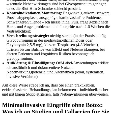
– zentrale Nebenwirkungen sind bei Glycopyrronium geringer,
da es die Blut‑Hirn‑Schranke schlecht passiert;
Kontraindikationen/Monitoring:
Engwinkelglaukom, schwere
Prostatahyperplasie, ausgeprägte kardiovaskuläre Probleme,
Schwangere/Stillende – ich messe initial Puls, frage gezielt nach
Harn‑ und Augenproblemen und überprüfe nach 2-6 Wochen die
Verträglichkeit;
Verschreibungsstrategie:
niedrig starten (in der Praxis ⁢häufig
Glycopyrronium in der niedrigstmöglichen Dosis oder ​
Oxybutynin 2,5-5 mg), kürzere Testphasen (4-8 Wochen),
titrieren bis zur‌ Balance von Effekt und Nebenwirkungen, bei
älteren⁢ Patienten und kognitiven Risiken bevorzuge ich
glycopyrronium;
Aufklärung⁢ & Einwilligung:
Off‑Label‑Anwendungen erkläre
ich ausführlich und dokumentiere Nutzen,
Nebenwirkungspotenzial und Alternativen (lokal, systemisch,
invasive Verfahren).
Auf diese Weise strebe ich an, dass Sie einen praktikablen,
⁤evidenzbasierten Behandlungsplan bekommen – individuell,⁤ sicher
und mit klaren Stopp‑Kriterien, falls Nebenwirkungen überwiegen.
Minimalinvasive Eingriffe​ ohne Botox:
Was ich an Studien und Fallserien‍ für Sie