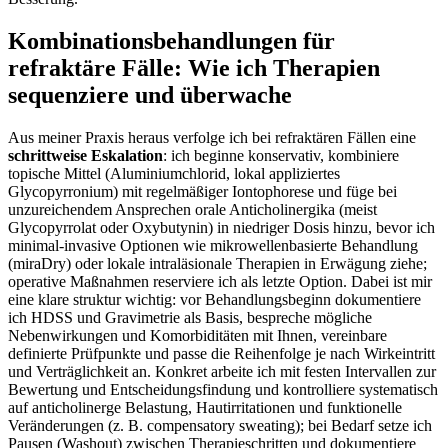
Kombinationsbehandlungen für
refraktäre Fälle: Wie ich Therapien
sequenziere und überwache
Aus meiner Praxis heraus ‍verfolge ich bei ‌refraktären Fällen⁤ eine
schrittweise Eskalation
: ich beginne konservativ, kombiniere
⁢topische Mittel (Aluminiumchlorid, lokal appliziertes
Glycopyrronium) mit regelmäßiger Iontophorese und‍ füge bei
unzureichendem Ansprechen orale Anticholinergika (meist
Glycopyrrolat oder Oxybutynin) in niedriger Dosis hinzu, bevor ich
minimal-invasive Optionen wie mikrowellenbasierte Behandlung
(miraDry) oder lokale intraläsionale Therapien in Erwägung ziehe;
operative Maßnahmen reserviere ich als letzte Option. Dabei ist mir⁢
eine klare struktur wichtig: vor Behandlungsbeginn dokumentiere
ich HDSS⁤ und Gravimetrie als Basis, bespreche mögliche
‍Nebenwirkungen und Komorbiditäten mit Ihnen, vereinbare
definierte Prüfpunkte ‌und passe die Reihenfolge ​je nach Wirkeintritt
und Verträglichkeit an. Konkret arbeite ich mit festen Intervallen zur
Bewertung und Entscheidungsfindung ⁤und kontrolliere systematisch
auf anticholinerge Belastung, Hautirritationen und funktionelle
Veränderungen (z. B.⁤ compensatory sweating); bei Bedarf‍ setze ich
Pausen (Washout) zwischen Therapieschritten und dokumentiere