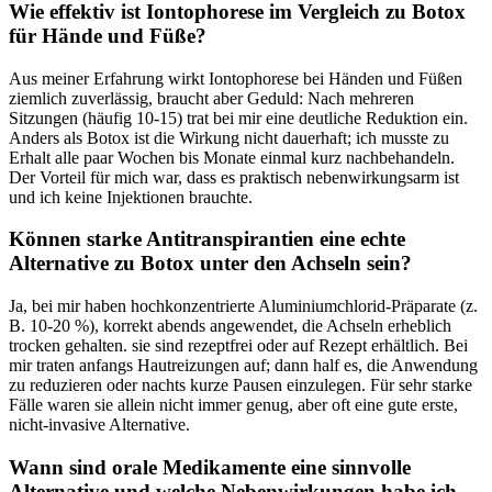
Wie effektiv ​ist Iontophorese im Vergleich zu Botox
für Hände und Füße?
Aus meiner Erfahrung‍ wirkt Iontophorese bei Händen und Füßen
ziemlich zuverlässig, braucht aber Geduld: ‌Nach mehreren
Sitzungen (häufig 10-15) trat bei ‍mir eine deutliche ⁢Reduktion ein.
Anders als Botox ist die ‌Wirkung nicht dauerhaft; ich musste zu
Erhalt‍ alle paar Wochen ‍bis Monate einmal kurz nachbehandeln.
Der‌ Vorteil für mich war, dass es praktisch nebenwirkungsarm ist
und ich keine Injektionen brauchte.
Können starke Antitranspirantien eine echte
Alternative zu Botox unter den Achseln sein?
Ja, bei mir haben hochkonzentrierte Aluminiumchlorid-Präparate (z.
B. 10-20 %), korrekt​ abends angewendet, die Achseln erheblich
trocken gehalten. sie sind rezeptfrei oder auf Rezept erhältlich.⁤ Bei
mir​ traten anfangs Hautreizungen auf; ‌dann half es, die Anwendung
zu reduzieren oder nachts kurze Pausen einzulegen. Für sehr starke​
Fälle waren sie allein nicht immer genug, aber oft eine gute erste,
nicht-invasive Alternative.
Wann sind⁢ orale ‍Medikamente eine sinnvolle
Alternative und welche Nebenwirkungen habe ich