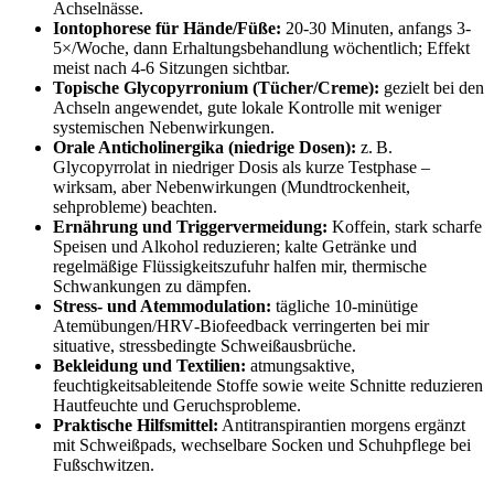
Achselnässe.
Iontophorese für ‍Hände/Füße:
20‑30⁣ Minuten, anfangs 3-
5×/Woche,‍ dann Erhaltungsbehandlung wöchentlich; Effekt
meist nach 4-6 Sitzungen ⁣sichtbar.
Topische Glycopyrronium (Tücher/Creme):
gezielt bei den
Achseln ⁤angewendet, gute lokale ‌Kontrolle mit⁤ weniger
systemischen Nebenwirkungen.
Orale Anticholinergika (niedrige⁣ Dosen):
z. B.
Glycopyrrolat in niedriger Dosis‍ als kurze Testphase –
⁣wirksam, aber Nebenwirkungen (Mundtrockenheit,
sehprobleme) beachten.
Ernährung und Triggervermeidung:
Koffein, stark scharfe
Speisen und Alkohol reduzieren; kalte Getränke und
regelmäßige Flüssigkeitszufuhr halfen mir, thermische
Schwankungen zu dämpfen.
Stress- und⁣ Atemmodulation:
tägliche 10‑minütige
Atemübungen/HRV‑Biofeedback verringerten bei mir⁤
situative, stressbedingte Schweißausbrüche.
Bekleidung und Textilien:
atmungsaktive,
feuchtigkeitsableitende Stoffe sowie weite Schnitte reduzieren
Hautfeuchte und Geruchsprobleme.
Praktische Hilfsmittel:
Antitranspirantien morgens ergänzt
mit Schweißpads, wechselbare Socken und Schuhpflege‌ bei
Fußschwitzen.