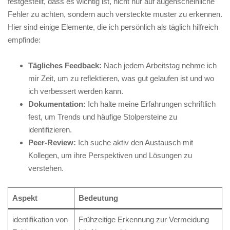
festgestellt, dass es wichtig ist, nicht nur‌ auf augenscheinliche
⁤Fehler zu achten, sondern‍ auch versteckte ‍muster zu ⁢erkennen.
Hier sind einige ⁢Elemente, die ich persönlich als ‌täglich ‌hilfreich‌
empfinde:
Tägliches Feedback:
Nach jedem Arbeitstag nehme ich
mir Zeit, um zu reflektieren, ‌was gut gelaufen​ ist und wo
ich ⁣verbessert werden kann.
Dokumentation:
Ich ⁤halte meine Erfahrungen ⁣schriftlich
fest, um Trends ⁣und häufige​ Stolpersteine zu
⁤identifizieren.
Peer-Review:
Ich suche⁣ aktiv den Austausch mit
Kollegen, um⁤ ihre Perspektiven​ und Lösungen zu⁣
verstehen.
Aspekt
Bedeutung
identifikation ‍von
Frühzeitige Erkennung ⁣zur Vermeidung