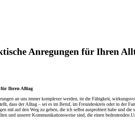
ktische Anregungen für Ihren All
für Ihren Alltag
forderungen an ​uns immer komplexer werden, ist die⁣ Fähigkeit, wirkungs
t, ​dass der Alltag – ⁣sei ⁣es im Beruf, im Freundeskreis ⁣oder in​ der Fa
en mit auf⁤ den Weg zu geben, die ‌ich‌ selbst ‌ausprobiert habe und die s
halten ⁣und unserer Kommunikationsweise sind, die ​einen‍ bedeutenden‍