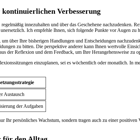
r ⁤kontinuierlichen Verbesserung
st, regelmäßig​ innezuhalten ​und über das Geschehene nachzudenken. Ref
n unersetzlich. Ich empfehle Ihnen, sich folgende Punkte vor Augen zu h
it, um über ⁢Ihre bisherigen Handlungen und⁣ Entscheidungen nachzuden
eldungen zu bitten. Die perspektive anderer kann Ihnen wertvolle Einsic
aus der Reflexion und dem Feedback, ​um⁢ Ihre ⁤Herangehensweise zu⁤ o
flexionssitzungen‍ einzuplanen, sei es‍ wöchentlich ‌oder ⁣monatlich.⁤ In‌ m
tzungsstrategie
er ‌Austausch
isierung⁤ der Aufgaben
 nur Ihr ‌persönliches Wachstum, sondern tragen auch zu ⁢einer positiven 
 für den Alltag