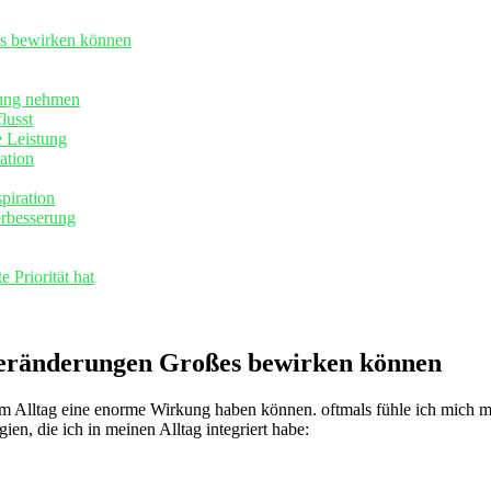
ßes bewirken können
mung‌ nehmen
lusst
‍ Leistung
vation
piration
erbesserung
 Priorität hat
 Veränderungen Großes ​bewirken⁣ können
nem Alltag ⁤eine‍ enorme Wirkung haben können. oftmals fühle ‌ich mich 
n,⁤ die ich ‍in⁤ meinen ⁢Alltag integriert habe: