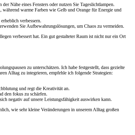
in der‍ Nähe eines⁤ Fensters oder ‌nutzen Sie Tageslichtlampen.
 ⁣während warme Farben ⁢wie ‍Gelb und​ Orange⁤ für Energie ⁣und
 erheblich verbessern.
 und verwenden Sie Aufbewahrungslösungen, um⁤ Chaos zu​ vermeiden.
gen verbessert hat. Ein gut gestalteter Raum ‍ist nicht nur ein‌ Ort
olungspausen ​zu unterschätzen. Ich habe festgestellt,⁢ dass gezielte⁣
en Alltag zu⁤ integrieren, ⁢empfehle ich folgende Strategien:
chblutung⁢ und regt die Kreativität an.
 den​ fokus zu‍ schärfen.
ich ⁢negativ auf unsere Leistungsfähigkeit‌ auswirken kann.
taunlich, wie sehr kleine Veränderungen⁣ in unserem Alltag großen