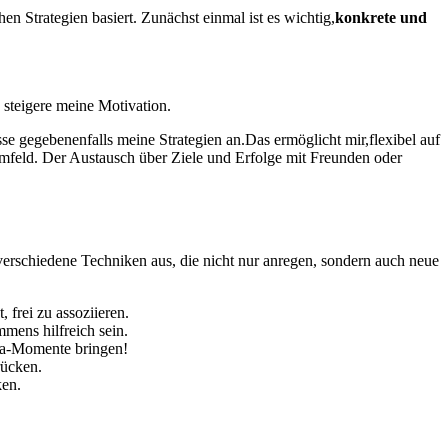
n Strategien ‍basiert. Zunächst einmal‌ ist es⁤ wichtig,
konkrete und
d steigere meine ⁣Motivation.
e gegebenenfalls meine‌ Strategien an.Das‌ ermöglicht ⁣mir,flexibel auf
Umfeld. Der⁣ Austausch über Ziele und ⁣Erfolge​ mit Freunden ⁤oder
g verschiedene Techniken aus, die nicht nur anregen, sondern auch‍ neue
frei zu⁣ assoziieren.
mmens hilfreich sein.
Aha-Momente bringen!
drücken.
ken.