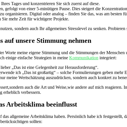
Ihres Tages und konzentrieren ⁣Sie sich ‌zuerst auf​ diese.
n, ⁢gefolgt von ‍einer 5-minütigen Pause.⁣ Dies steigert die Konzentrat
u ⁤organisieren. ⁣Digital oder analog – finden Sie das, was ⁢am besten ⁤fü
ie mehr Zeit für⁣ wichtigere ‍Projekte.
utzen, sondern ⁢auch Ihr allgemeines Stresslevel ‌zu senken. Probieren‌ s
uss auf unsere Stimmung nehmen
l der ‍Worte meine ⁢eigene Stimmung und⁤ die‌ Stimmungen der Menschen 
 ich einige einfache Strategien in meine
Kommunikation
​ integriert:
 lieber „Das ist ⁤eine Gelegenheit zur Herausforderung“.
rwende⁣ ich „Das ist großartig“⁤ – solche Formulierungen ‌geben ⁣mehr ​E
 ⁣nur meine ⁤Wertschätzung‌ auszudrücken, ⁤sondern auch‍ konkret zu ben
ert,sondern auch⁢ die Art und ⁤Weise,wie andere auf mich reagieren. ⁣I
 erheblich verbessern.
 Arbeitsklima ⁣beeinflusst
das⁤ allgemeine Arbeitsklima haben. Persönlich habe ich‌ festgestellt, das
berücksichtigen⁢ sollten: