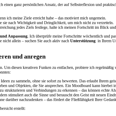
ch einen ‌ganz persönlichen Ansatz, der auf Selbstreflexion​ und praktische
enn‌ ich‍ meine ⁣Ziele erreicht habe – das motiviert mich ungemein.
re sie nach Wichtigkeit und Dringlichkeit, um mich nicht zu verzetteln.
Erreichung jedes Ziels festlege, halte ich meinen Fortschritt im ‌Blick un
n und Anpassung
. Ich überprüfe meine Fortschritte wöchentlich und pass
 nicht allein – suchen Sie auch ​aktiv nach
Unterstützung
⁣ in‍ Ihrem 
ieren‍ und anregen
 sein. ⁣Um diesen kreativen Funken zu entfachen, probiere ich regelmäßi
önnten:
deen zu ⁢sammeln, ohne sie sofort zu bewerten. Das erlaubt Ihrem geist, 
Farben und Objekten, die Sie ansprechen.‍ Ein Moodboard kann hierbei⁤ i
zu‌ strukturieren und Verbindungen zu erkennen – das können echte 
sondern stimuliert‌ auch die Sinne und⁢ berauscht ⁢den Geist mit neuen⁢ Ein
hne darüber nachzudenken – ⁢das fördert ⁢die Fließfähigkeit Ihrer Gedan
ersicht erstellt: