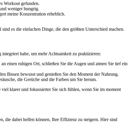
htes Workout gefunden.
und⁢ weniger‍ hungrig.
gert ‌meine Konzentration⁣ erheblich.
sind ⁤es die⁣ einfachen ⁢Dinge, die den ⁣größten Unterschied machen.
 ‌integriert habe, ‍um mehr ​Achtsamkeit zu⁤ praktizieren:
n einen ruhigen Ort, schließen ⁢Sie die Augen und atmen ⁣Sie tief ein
 jeden Bissen bewusst ⁤und ​genießen Sie den Moment der ⁢Nahrung.
 Geräusche, die Gerüche und die Farben um​ Sie‍ herum.
 ​viel klarer und fokussierter‍ Sie sich fühlen, wenn ⁤Sie⁤ im moment
, die dabei helfen können, Ihre Effizienz zu ​steigern.⁢ Hier sind