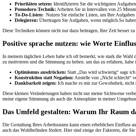
Prioritäten setzen:
Identifizieren Sie ​die wichtigsten Aufgaben⁤ 
Pomodoro-Technik:
Arbeiten ⁢Sie in Intervallen von 25 Minute
To-Do-Listen:
‍ Nutzen Sie einfache⁤ Listen, um ‌Ihre Aufgaben z
Delegieren:
Übertragen Sie ⁤Aufgaben,‌ wenn möglich.So haben S
Diese Techniken können⁤ nicht nur dazu⁣ beitragen, Ihre Zeit besser zu n
Positive sprache nutzen: wie Worte Einfl
In meinem⁤ täglichen Leben habe ⁤ich oft⁢ bemerkt, wie stark die Wah
‌zu motivieren und⁢ die Stimmung zu ​heben. um ​das​ zu erfahren,‌ habe
Optimismus ausdrücken:
Statt ​„Das wird schwierig“ sage ich
Konstruktion​ statt Negation:
Anstelle von „Nicht schlecht“ ve
Dankbarkeit zeigen:
Ich ⁢mache es mir⁣ zur ⁢Gewohnheit, nicht
Diese kleinen Veränderungen ‍haben nicht nur meine Sichtweise verbess
meine eigene Stimmung als auch die Atmosphäre‌ in​ meiner Umgebung
Das Umfeld gestalten: Warum Ihr Raum‍ das
Die Gestaltung Ihres Arbeitsraums kann einen ⁤erheblichen Einfluss auf​ 
auch‌ das Wohlbefinden fördert. ⁢Hier sind einige der Faktoren, die Sie 