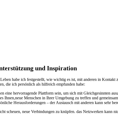
unterstützung und Inspiration
n habe ich festgestellt, wie​ wichtig es ⁣ist,‍ mit anderen ⁤in Kontakt⁣ z
en, die ich ​persönlich als hilfreich empfunden habe:
eine ⁢hervorragende Plattform ‍sein, um‍ sich ​mit⁤ Gleichgesinnten aus
 es Ihnen,neue⁤ Menschen in Ihrer Umgebung zu treffen und gemeinsame
persönliche Herausforderungen – der Austausch mit‍ anderen kann sehr bere
⁣ nicht scheuen,‍ neue Verbindungen ⁤zu knüpfen. das Netzwerken kann n