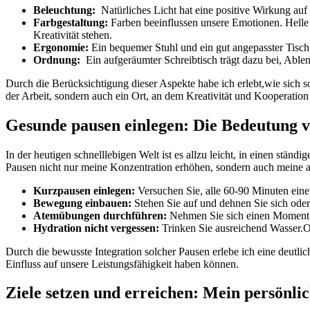
Beleuchtung:
‍ Natürliches Licht hat eine‍ positive‍ Wirkung au
Farbgestaltung:
Farben beeinflussen ​unsere Emotionen. Helle 
Kreativität stehen.
Ergonomie:
Ein bequemer⁢ Stuhl und ein gut angepasster Tisch
Ordnung:
⁢ Ein aufgeräumter ⁣Schreibtisch ⁢trägt dazu bei, Ab
Durch die Berücksichtigung dieser Aspekte habe‍ ich erlebt,wie sich sow
⁤der Arbeit,⁢ sondern auch ein Ort, an dem ⁣Kreativität⁢ und Kooperatio
Gesunde pausen einlegen: Die Bedeutung ‌vo
In​ der heutigen ⁢schnelllebigen⁤ Welt ist es allzu⁣ leicht, ​in einen st
Pausen nicht nur meine Konzentration erhöhen,‍ sondern ⁣auch meine ⁢all
Kurzpausen ⁣einlegen:
Versuchen ⁣Sie, alle 60-90 Minuten ein
Bewegung⁤ einbauen:
Stehen Sie ⁣auf⁢ und dehnen ⁣Sie sich oder
Atemübungen durchführen:
Nehmen Sie sich einen Moment, um
Hydration ⁤nicht vergessen:
Trinken Sie ausreichend Wasser.Oft
Durch⁤ die bewusste ⁢Integration solcher Pausen‍ erlebe ich eine deutlic
Einfluss ‍auf unsere Leistungsfähigkeit haben können.
Ziele setzen und erreichen: Mein persönlic