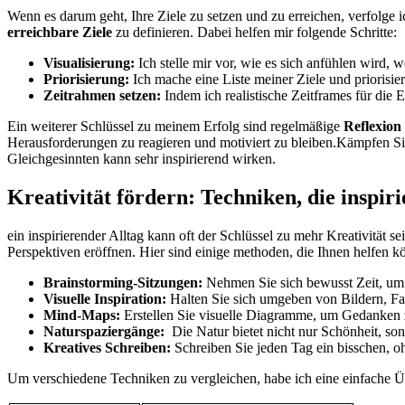
Wenn es ⁤darum geht, Ihre ‌Ziele zu setzen und ⁢zu erreichen, verfolge‌ i
erreichbare Ziele
zu definieren. Dabei helfen mir folgende Schritte:
Visualisierung:
Ich stelle mir vor, wie es sich anfühlen wird, w
Priorisierung:
‌Ich mache eine Liste meiner Ziele und priorisie
Zeitrahmen setzen:
Indem ich realistische ‍Zeitframes⁢ für die 
Ein weiterer ⁣Schlüssel zu ⁣meinem Erfolg sind⁤ regelmäßige
Reflexio
‍Herausforderungen zu reagieren und ‌motiviert zu bleiben.Kämpfen Sie
Gleichgesinnten kann sehr ‌inspirierend wirken.
Kreativität ⁤fördern:⁢ Techniken, die inspir
ein inspirierender Alltag kann ‌oft der Schlüssel zu mehr​ Kreativität
​Perspektiven eröffnen. ⁣Hier sind einige methoden, die Ihnen helfen k
Brainstorming-Sitzungen:
Nehmen Sie‍ sich bewusst Zeit, um I
Visuelle Inspiration:
⁢Halten⁣ Sie sich umgeben ⁢von Bildern, ​
Mind-Maps:
Erstellen ⁢Sie visuelle Diagramme, um Gedanken 
Naturspaziergänge:
‌ Die Natur bietet‍ nicht⁣ nur⁣ Schönheit, ⁤
Kreatives Schreiben:
Schreiben Sie jeden⁢ Tag ein bisschen, o
Um verschiedene Techniken zu vergleichen, ‍habe ‌ich​ eine einfache ‍Üb