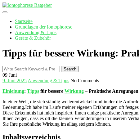
Skip
to
content
Startseite
Grundlagen der Iontophorese
Anwendung & Tipps
Geräte & Zubehör
Tipps für bessere Wirkung: Pra
Search
Search
for:
09
Juni
9. Juni 2025
Anwendung & Tipps
No Comments
Einleitung
:
Tipps
für bessere
Wirkung
⁢ – Praktische Anregungen 
In einer‍ Welt, die⁣ sich ständig weiterentwickelt und in der ‌die ⁢An
Bedeutung.Ich habe‌ im Laufe meiner eigenen Erfahrungen oft ‍festgestell
Diese Erkenntnis ⁣hat mich inspiriert, Ihnen‌ einige praktische Anregung
⁣Ihnen zeigen, dass⁤ es oft die kleinen Veränderungen⁤ in unserem Ver
Sie‌ Ihre persönliche Wirkung im alltag steigern können.
Inhaltsverzeichnis