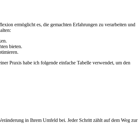
lexion ermöglicht ⁣es, die gemachten Erfahrungen⁤ zu‌ verarbeiten​ und
alten:
ken.
hten bieten.
ptimieren.
einer Praxis habe⁤ ich⁤ folgende ⁤einfache Tabelle ​verwendet, um⁢ den
Veränderung ⁢in‌ Ihrem Umfeld bei. Jeder Schritt zählt auf⁤ dem ​Weg zur