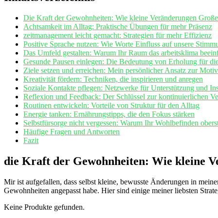
Die‍ Kraft ⁤der Gewohnheiten: ‌Wie kleine Veränderungen ⁢Gro
Achtsamkeit ‍im⁣ Alltag: Praktische Übungen für⁢ mehr Präsenz
zeitmanagement leicht gemacht: Strategien‌ für ⁣mehr Effizienz
Positive Sprache ⁢nutzen: Wie Worte Einfluss auf unsere Stim
Das⁣ Umfeld gestalten: Warum Ihr Raum‍ das arbeitsklima beeinf
Gesunde Pausen einlegen: Die Bedeutung ‌von Erholung für ​die
Ziele⁣ setzen und erreichen: ​Mein persönlicher Ansatz zur⁢ Moti
Kreativität fördern: Techniken, die inspirieren und anregen
Soziale Kontakte pflegen:​ Netzwerke für Unterstützung ⁤und Ins
Reflexion und Feedback: Der Schlüssel zur ‍kontinuierlichen V
Routinen entwickeln: Vorteile von Struktur‍ für den ​Alltag
Energie tanken:‍ Ernährungstipps, die den Fokus stärken
Selbstfürsorge nicht vergessen: Warum Ihr Wohlbefinden oberste‍
Häufige Fragen und Antworten
Fazit
die Kraft‍ der Gewohnheiten:​ Wie kleine​
Mir ist aufgefallen, dass selbst⁤ kleine, bewusste ⁢Änderungen in mei
Gewohnheiten ​angepasst habe. ⁤Hier sind einige meiner liebsten Strategie
Keine Produkte gefunden.