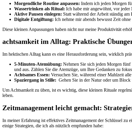
Morgendliche ⁤Routine anpassen:
Indem ​ich jeden Morgen⁢ fün
Wassertrinken als Ritual:
⁣Ich habe mir angewöhnt, vor ⁢jeder 
Aktive Pausen einlegen:
Statt während der ‌Arbeit ständig am B
Digitale ‌Entgiftung:
Ich nehme‌ mir⁣ abends bewusst Zeit ohne
Diese ⁣kleinen ⁤Anpassungen haben nicht nur meine Produktivität erhöh
achtsamkeit⁣ im ⁤Alltag: Praktische ⁤Übung
Im hektischen Alltag kann⁤ es ‍eine Herausforderung sein, wirklich​ präse
5-Minuten-Atemübung:
Nehmen Sie​ sich jeden Morgen fünf Mi
und⁣ aus. ⁤Zählen Sie die ⁣Atemzüge, um Ihre Gedanken zu‌ fokus
Achtsames Essen:
Versuchen Sie, während⁢ einer Mahlzeit alle 
Spaziergang in⁣ Stille:
‍ Gehen Sie in der Natur⁢ oder um Block ​
Um Achtsamkeit⁣ zu üben, ist ⁢es wichtig, diese kleinen Rituale regelmäßi
leben.
Zeitmanagement leicht gemacht: Strategie
In⁤ meiner​ Erfahrung⁤ ist⁤ effektives⁢ Zeitmanagement der Schlüssel zu 
einige Strategien, die⁢ ich als ‌nützlich ⁢empfunden habe: