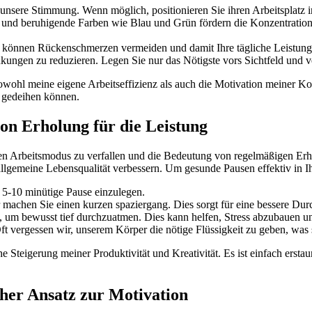
f unsere Stimmung. Wenn​ möglich,​ positionieren ⁤Sie⁢ ihren Arbeitsplatz 
und beruhigende Farben⁤ wie Blau⁢ und Grün⁢ fördern die Konzentration,
 können​ Rückenschmerzen ‌vermeiden und damit Ihre‌ tägliche ​Leistung
lenkungen‍ zu reduzieren.‌ Legen ​Sie nur ‍das Nötigste⁣ vors ⁢Sichtfeld
ohl⁣ meine eigene Arbeitseffizienz⁤ als auch die Motivation meiner ‍Kolle
n​ gedeihen können.
n⁤ Erholung ⁢für die ‍Leistung
ändigen Arbeitsmodus ​zu verfallen⁢ und die‍ Bedeutung von regelmäßigen Erh
gemeine Lebensqualität​ verbessern. Um gesunde‌ Pausen ‌effektiv‍ in⁢ Ihr
e 5-10 minütige Pause einzulegen.
⁤ machen Sie einen kurzen⁤ spaziergang. Dies⁤ sorgt für​ eine bessere⁢ Dur
 bewusst tief ​durchzuatmen. Dies ‍kann helfen, Stress abzubauen ⁤und
 ‍vergessen wir, unserem⁤ Körper die nötige Flüssigkeit zu geben, was s
he Steigerung meiner Produktivität und ⁣Kreativität. Es⁣ ist einfach⁣ ers
her Ansatz zur⁣ Motivation