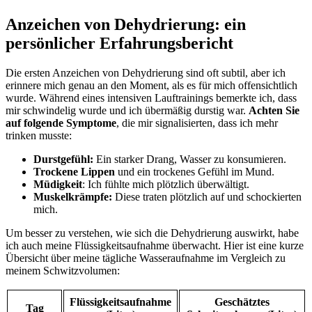
Anzeichen‌ von Dehydrierung: ein
persönlicher ‌Erfahrungsbericht
Die ⁢ersten Anzeichen ​von Dehydrierung sind oft subtil, aber ich
erinnere mich genau an den Moment, als es für mich offensichtlich
wurde.⁢ Während eines intensiven Lauftrainings bemerkte ich, dass
‌mir schwindelig wurde und‍ ich übermäßig durstig war.
Achten‍ Sie
auf folgende Symptome
, die mir signalisierten,‍ dass ich mehr
trinken musste:
Durstgefühl:
Ein starker‍ Drang, Wasser zu konsumieren.
Trockene​ Lippen
und⁤ ein trockenes ⁤Gefühl im Mund.
Müdigkeit
: Ich fühlte ⁢mich plötzlich überwältigt.
Muskelkrämpfe:
⁣Diese traten plötzlich auf und schockierten
mich.
Um ‌besser zu verstehen, ‌wie sich die Dehydrierung auswirkt, habe
ich‌ auch​ meine ⁤Flüssigkeitsaufnahme überwacht. ‍Hier​ ist ⁣eine kurze
Übersicht über meine ‌tägliche Wasseraufnahme⁣ im Vergleich zu
meinem Schwitzvolumen:
Flüssigkeitsaufnahme
Geschätztes
Tag