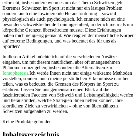
⁤erforscht, insbesondere wenn es um das Thema Schwitzen geht.
Extremes Schwitzen im Sport ist nicht nur ein ‍lästiges Problem,⁢
sondern auch ‌eine faszinierende Herausforderung – sowohl
physiologisch als auch psychologisch. ⁣Ich erinnere mich an‍ eine
besonders⁣ schweißtreibende ⁢Trainingseinheit, in der ich mehr als nur
körperliche Grenzen überschreiten musste. Diese Erfahrungen
haben‌ mich neugierig gemacht: Wie reagiert der menschliche Körper
auf ⁤extreme Bedingungen, und was bedeutet das für uns als
Sportler?‍
In diesem Artikel möchte ich auf die verschiedenen Ansätze
eingehen, um mit diesem natürlichen, aber oft unangenehmen
Phänomen umzugehen, insbesondere die Alternativen ‌zur
Iontophoresis
.Ich ⁣werde Ihnen nicht nur einige wirksame ​Methoden
vorstellen, sondern ​auch meine persönlichen Erkenntnisse darüber
teilen, was es‌ bedeutet, die⁢ Grenzen⁣ des⁣ Körpers im Sport zu
erfahren. Lassen Sie uns⁢ gemeinsam einen Blick auf die
faszinierenden Facetten von Schweiß und Leistungsfähigkeit werfen
und herausfinden, welche Strategien Ihnen ‌helfen können, Ihre
sportlichen Ziele zu verwirklichen​ – ohne von übermäßigem
Schwitzen aufgehalten zu werden.
Keine Produkte gefunden.
Inhaltsverzeichnis