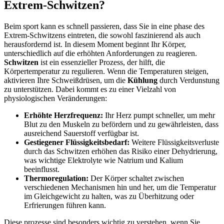
Extrem-Schwitzen?
Beim sport kann es schnell passieren, dass‌ Sie in eine⁤ phase des
Extrem-Schwitzens eintreten, die sowohl faszinierend als auch
herausfordernd⁢ ist. In⁤ diesem ⁢Moment beginnt Ihr Körper,
unterschiedlich auf die erhöhten ‌Anforderungen zu reagieren.
Schwitzen
ist ‍ein essenzieller Prozess, der ⁣hilft, die
Körpertemperatur zu regulieren. Wenn die Temperaturen steigen,
aktivieren Ihre ​Schweißdrüsen, um die⁤
Kühlung
durch Verdunstung
zu unterstützen. Dabei kommt es zu einer Vielzahl von⁢
physiologischen Veränderungen:
Erhöhte Herzfrequenz:
Ihr Herz pumpt schneller, um mehr
Blut zu den Muskeln zu befördern und zu ⁣gewährleisten, dass
ausreichend Sauerstoff verfügbar ist.
Gestiegener Flüssigkeitsbedarf:
Weitere ‌Flüssigkeitsverluste
durch das Schwitzen erhöhen das Risiko einer Dehydrierung,​
was ⁤wichtige Elektrolyte‌ wie ⁣Natrium und Kalium
beeinflusst.
Thermoregulation:
Der Körper schaltet ​zwischen⁤
verschiedenen Mechanismen hin und​ her, ​um die Temperatur
im Gleichgewicht zu halten, was ‍zu Überhitzung oder
Erfrierungen führen kann.
Diese​ prozesse sind besonders wichtig zu verstehen, wenn Sie