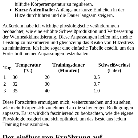
hilft,die Körpertemperatur zu regulieren.
Kurze Aufenthalte:
Anfangs nur kurze Einheiten ‌in der
Hitze durchführen und die Dauer langsam steigern.
Außerdem⁣ habe ich ⁤wichtige physiologische veränderungen
beobachtet, wie eine erhöhte ‍Schweißproduktion und Verbesserung
der ​Wärmeakklimatisierung. Diese Anpassungen helfen⁢ mir, meine
Leistung zu maximieren und gleichzeitig das Risiko von⁤ Hitzestress‌
zu minimieren. Ich habe sogar ⁢eine einfache Tabelle erstellt, um den
Fortschritt meiner ⁤Anpassungen festzuhalten:
Temperatur⁢
Trainingsdauer
Schweißverlust
Tag
(°C)
(Minuten)
(Liter)
1
30
20
0.5
2
32
30
0.7
3
35
40
1.0
Diese Fortschritte ermutigten mich, weiterzumachen und zu sehen,
wie‍ mein Körper sich zunehmend an‍ die schwierigen‌ Bedingungen
anpasste. Es ist wirklich faszinierend zu beobachten, wie die eigene‍
Physiologie reagiert ⁣und sich ​optimiert, um das Beste⁣ aus jedem
Training herauszuholen.
Der einfluss‌ von Ernährung auf