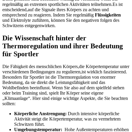
regelmäßig an extremen sportlichen Aktivitäten ⁣teilnehmen.Es ist
entscheidend,auf​ die Signale ihres Körpers zu achten und
entsprechend⁣ zu reagieren. Indem⁢ Sie regelmäßig
Flüssigkeiten
⁤
und Elektrolyte zuführen, können Sie den negativen ⁣folgen des
Schwitzens ⁢entgegenwirken.
Die Wissenschaft hinter‌ der
Thermoregulation und ihrer Bedeutung
für Sportler
Die Fähigkeit des menschlichen ‍Körpers,die Körpertemperatur ‍unter
verschiedenen ‌Bedingungen zu regulieren,ist wirklich faszinierend.
⁣Besonders für Sportler ist die Thermoregulation von ⁢enormer
⁢Bedeutung, da sie ​direkt die Leistungsfähigkeit und‌ das
Wohlbefinden beeinflusst. Wenn Sie‍ also‍ auf dem spielfeld stehen
oder beim Training sind, ⁣spielt Ihr Körper seine eigene‍
„Klimaanlage“. Hier sind einige wichtige​ Aspekte, die Sie⁤ beachten
sollten:
Körperliche Anstrengung:
Durch ‌intensive körperliche
Aktivität steigt die Körpertemperatur, was ⁣zu vermehrtem
Schwitzen ⁢führt.
Umgebungstemperatur:
⁣ Hohe⁢ Außentemperaturen erhöhen