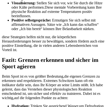
Visualisierung:
Stellen‌ Sie sich vor, wie‌ Sie durch die Hitze
oder ​Kälte performen.Diese mentale Vorbereitung kann Ihre
physische Reaktion⁢ auf extreme⁤ Temperaturen ⁤positiv
beeinflussen.
Positive selbstgespräche:
Ermutigen Sie sich selbst mit
‍affirmativen Aussagen. ‍Sätze wie „Ich kann das schaffen“
⁤oder „Ich bin bereit“ können Ihre Belastbarkeit stärken.
diese Strategien helfen nicht⁤ nur, die‌ körperlichen⁢
Herausforderungen besser⁢ zu bewältigen, ⁣sondern‍ fördern auch‌ eine
positive Einstellung, die in vielen ⁤anderen Lebensbereichen von
Vorteil ist.
Fazit: Grenzen erkennen⁤ und sicher im
Sport agieren
Beim ‌Sport‌ ist es von ‍größter ‌Bedeutung,die eigenen Grenzen zu
erkennen⁤ und⁣ respektieren. Extremes Schwitzen kann oft‌ ein
indikator ⁣dafür ⁤sein, dass⁣ Ihr Körper​ an seine Limits stößt. Ich habe
gelernt, dass das Verstehen dieser physiologischen ⁤Reaktion
entscheidend ist,‍ um sicher​ und effektiv zu trainieren. Dabei ist ​es‍
wichtig,auf die folgenden Punkte zu achten:
Hydration:
Trinken Sie ausreichend Wasser,um Dehydration​