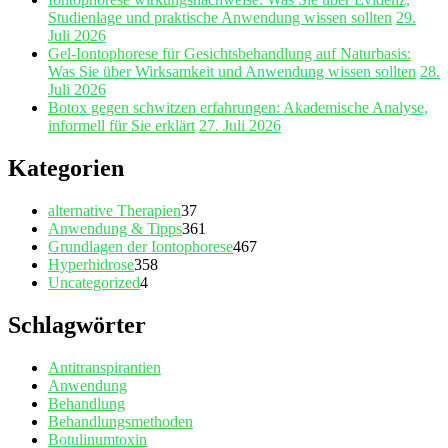
Studienlage und praktische Anwendung wissen sollten
29.
Juli 2026
Gel‑Iontophorese für Gesichtsbehandlung auf Naturbasis:
Was Sie über Wirksamkeit und Anwendung wissen sollten
28.
Juli 2026
Botox gegen schwitzen erfahrungen: Akademische Analyse,
informell für Sie erklärt
27. Juli 2026
Kategorien
alternative Therapien
37
Anwendung & Tipps
361
Grundlagen der Iontophorese
467
Hyperhidrose
358
Uncategorized
4
Schlagwörter
Antitranspirantien
Anwendung
Behandlung
Behandlungsmethoden
Botulinumtoxin