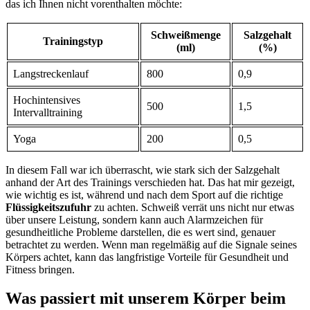
das⁢ ich Ihnen ​nicht vorenthalten möchte:
Schweißmenge​
Salzgehalt
Trainingstyp
(ml)
(%)
Langstreckenlauf
800
0,9
Hochintensives
500
1,5
Intervalltraining
Yoga
200
0,5
In diesem Fall war ich überrascht, wie ‌stark sich der Salzgehalt
anhand der Art ⁢des Trainings verschieden hat. Das hat mir gezeigt,
wie⁤ wichtig es ist, während und nach dem ⁤Sport auf die richtige
Flüssigkeitszufuhr
‌zu achten. Schweiß verrät ​uns nicht nur⁣ etwas
über ⁤unsere Leistung,‍ sondern‌ kann ‌auch Alarmzeichen ‍für
gesundheitliche Probleme darstellen, ⁣die es wert sind, genauer
⁤betrachtet zu werden. Wenn man regelmäßig auf die Signale seines
Körpers achtet, kann das langfristige Vorteile​ für Gesundheit und
Fitness bringen.
Was passiert mit unserem Körper beim