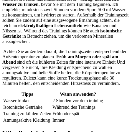
Wasser zu trinken
, bevor Sie mit⁢ dem​ Training beginnen.‍ Ich
empfehle, mindestens ​zwei Stunden vor dem Sport 500 ml Wasser
zu‌ konsumieren, um hydriert zu starten. Außerhalb der Trainingszeit
sollten Sie zudem auf⁤ eine ausgewogene Ernährung achten, die
reich an
elektrolythaltigen Lebensmitteln
wie Bananen und
Nüssen ist. ‌Während des Trainings können Sie ‍auch
isotonische
Getränke
in Betracht ziehen, um⁢ die verlorenen Mineralien
auszugleichen.
‌ Achten Sie außerdem darauf, die Trainingszeiten entsprechend der
Außentemperatur zu planen.
Früh am Morgen oder‌ spät ⁤am ​
Abend
sind oft die kühleren Zeiten ⁣für ⁣eine intensive ‍Einheit.Und
vergessen Sie nicht, ihre Kleidung entsprechend zu‌ wählen ⁤–
atmungsaktive und helle Stoffe helfen, die Körpertemperatur zu
regulieren. Zuletzt kann eine kurze ​Trocknungsphase alle 30
Minuten helfen, den entscheidenden Hitzestress zu vermindern.
Tipps
Wann⁤ anwenden?
Wasser trinken
2 Stunden vor dem training
Isotonische Getränke
Während des Trainings
Training zu kühlen ⁣Zeiten
Früh ​oder ‍spät
Atmungsaktive Kleidung
Immer