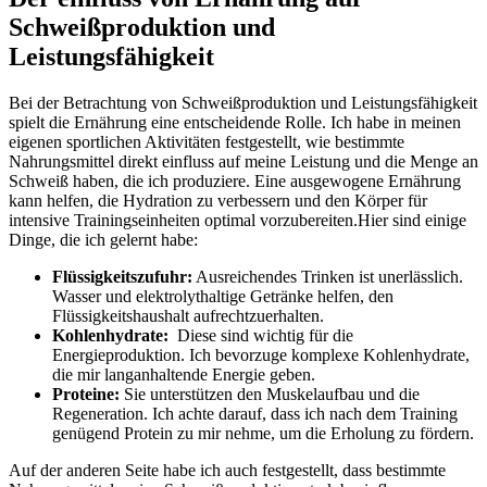
Schweißproduktion und
Leistungsfähigkeit
Bei⁤ der ​Betrachtung von Schweißproduktion und Leistungsfähigkeit
spielt die Ernährung eine​ entscheidende ⁢Rolle. Ich habe in meinen‌
eigenen sportlichen Aktivitäten festgestellt, wie ⁣bestimmte
Nahrungsmittel direkt⁤ einfluss auf meine Leistung und die ‌Menge an
Schweiß ‌haben, die ich produziere. Eine ausgewogene ⁣Ernährung
kann helfen,⁣ die Hydration zu verbessern und den Körper⁢ für
intensive Trainingseinheiten optimal vorzubereiten.Hier sind einige
Dinge, die ich gelernt habe:
Flüssigkeitszufuhr:
Ausreichendes‍ Trinken ist unerlässlich.
⁣Wasser und elektrolythaltige ‍Getränke helfen, den
Flüssigkeitshaushalt aufrechtzuerhalten.
Kohlenhydrate:
‍ Diese sind wichtig für die‌
Energieproduktion. Ich bevorzuge komplexe Kohlenhydrate,
die mir langanhaltende Energie ⁣geben.
Proteine:
Sie ‍unterstützen den Muskelaufbau und die⁤
Regeneration. ​Ich achte darauf,​ dass ich nach dem Training
genügend Protein zu mir‍ nehme, um die Erholung zu fördern.
Auf der anderen Seite habe ich auch festgestellt,​ dass bestimmte