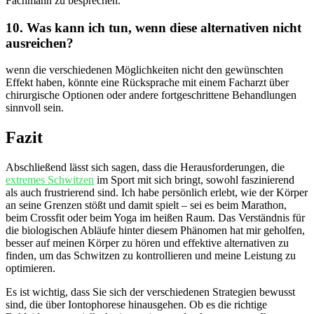
Fachmann zu besprechen.
10.⁣ Was kann ich tun, wenn diese alternativen nicht
ausreichen?
wenn die verschiedenen Möglichkeiten nicht⁤ den gewünschten
Effekt haben, könnte eine Rücksprache mit einem⁣ Facharzt über
chirurgische Optionen oder andere fortgeschrittene⁤ Behandlungen
‌sinnvoll sein.
Fazit
Abschließend lässt sich sagen, dass⁤ die Herausforderungen, die
extremes Schwitzen
im Sport mit sich bringt, sowohl faszinierend
als auch frustrierend sind. Ich habe ‌persönlich ⁣erlebt, wie der Körper
an seine Grenzen stößt und damit spielt ‌– sei ​es beim Marathon,
beim Crossfit oder beim Yoga ⁣im heißen Raum. Das Verständnis für
die biologischen ‍Abläufe hinter diesem‌ Phänomen hat⁤ mir geholfen,
besser ‌auf meinen Körper zu hören und effektive alternativen zu
finden,‌ um das Schwitzen ‍zu kontrollieren und meine Leistung ⁤zu
optimieren.
Es ist wichtig, dass Sie sich der verschiedenen Strategien ⁢bewusst
sind, die über Iontophorese hinausgehen. Ob ​es die⁢ richtige