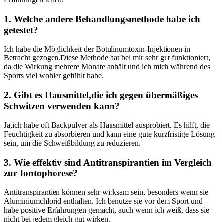
1. Welche andere Behandlungsmethode habe ich
getestet?
Ich habe die Möglichkeit der Botulinumtoxin-Injektionen in
Betracht gezogen.Diese Methode ‌hat ​bei​ mir sehr gut funktioniert,
da die Wirkung ⁤mehrere Monate anhält und ich mich während des
Sports viel⁢ wohler gefühlt ⁤habe.
2. Gibt es Hausmittel,die ich gegen übermäßiges
Schwitzen verwenden kann?
Ja,ich habe oft Backpulver als Hausmittel ausprobiert. Es‍ hilft, die
Feuchtigkeit zu absorbieren ⁢und ⁢kann eine gute kurzfristige Lösung
sein, um die⁤ Schweißbildung zu reduzieren.
3. Wie⁤ effektiv sind Antitranspirantien im‍ Vergleich
⁤zur ⁤Iontophorese?
Antitranspirantien ​können sehr wirksam sein, ‍besonders wenn sie⁣
Aluminiumchlorid enthalten. Ich benutze sie vor dem Sport und​
habe‌ positive Erfahrungen gemacht, auch wenn ich weiß, dass⁤ sie
nicht bei jedem gleich gut wirken.