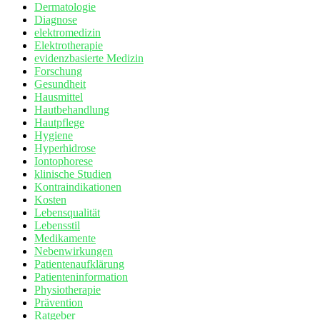
Dermatologie
Diagnose
elektromedizin
Elektrotherapie
evidenzbasierte Medizin
Forschung
Gesundheit
Hausmittel
Hautbehandlung
Hautpflege
Hygiene
Hyperhidrose
Iontophorese
klinische Studien
Kontraindikationen
Kosten
Lebensqualität
Lebensstil
Medikamente
Nebenwirkungen
Patientenaufklärung
Patienteninformation
Physiotherapie
Prävention
Ratgeber