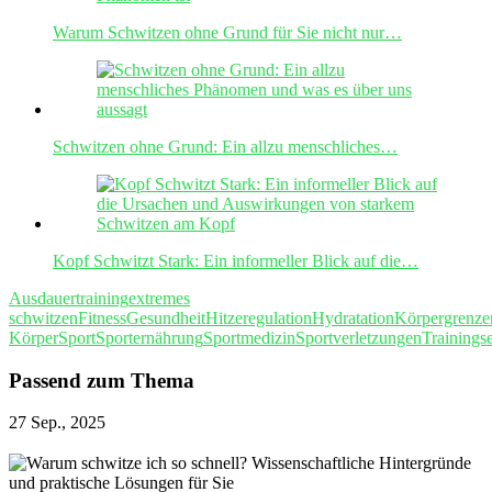
Warum Schwitzen ohne Grund für Sie nicht nur…
Schwitzen ohne Grund: Ein allzu menschliches…
Kopf Schwitzt Stark: Ein informeller Blick auf die…
Ausdauertraining
extremes
schwitzen
Fitness
Gesundheit
Hitzeregulation
Hydratation
Körpergrenze
Körper
Sport
Sporternährung
Sportmedizin
Sportverletzungen
Trainingse
Passend zum Thema
27 Sep., 2025