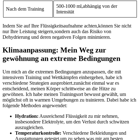
500-1000 ml,abhängig von der
Nach ⁢dem Training
‍Intensität
Indem Sie ‍auf Ihre Flüssigkeitsaufnahme achten,können Sie⁢ nicht
nur Ihre Leistung steigern,sondern auch das Risiko von
Dehydrierung und deren negativen Folgen minimieren.
Klimaanpassung: Mein Weg zur
gewöhnung an extreme⁢ Bedingungen
Um mich an die extremen‍ Bedingungen⁤ anzupassen,‍ die mit
intensivem Training ‍und Wettkämpfen einhergehen, habe ich
verschiedene Strategien‌ ausprobiert.zunächst einmal war es
‍entscheidend, meinen Körper schrittweise an die Hitze zu
gewöhnen. Ich habe meinen Trainingsort bewusst ⁤gewählt, ⁤um
möglichst oft in warmen Umgebungen zu⁣ trainieren.‌ Dabei habe‌ ich
folgende Methoden angewendet:
Hydration:
Ausreichend Flüssigkeit‍ zu mir nehmen,
insbesondere⁤ Elektrolyte, um den Verlust durch ⁤schwitzen
auszugleichen.
Temperaturkontrolle:
Verschiedene Bekleidungen und
Ausstattungen getestet,um zu sehen,was mir⁢ am besten