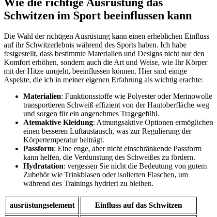
Wie die richtige ⁢Ausrüstung das
Schwitzen ⁢im⁢ Sport beeinflussen kann
Die Wahl der richtigen⁤ Ausrüstung kann einen erheblichen Einfluss
auf ​ihr Schwitzerlebnis während ​des Sports haben. Ich habe
festgestellt, dass bestimmte Materialien und Designs nicht nur den
Komfort erhöhen, sondern ⁤auch die Art und Weise, wie Ihr Körper
‍mit der Hitze umgeht, beeinflussen können. Hier sind einige
‌Aspekte, die ich in meiner eigenen Erfahrung als wichtig erachte:
Materialien
: Funktionsstoffe wie Polyester ‌oder Merinowolle
transportieren Schweiß effizient von der‍ Hautoberfläche weg
und sorgen für ein⁣ angenehmes Tragegefühl.
Atemaktive‍ Kleidung
: Atmungsaktive Optionen ermöglichen
‌einen besseren Luftaustausch, was⁤ zur Regulierung der
Körpertemperatur ⁢beiträgt.
Passform
: Eine enge, ⁤aber nicht einschränkende Passform
kann helfen, die Verdunstung des Schweißes zu fördern.
Hydratation
: vergessen Sie nicht die Bedeutung von gutem
Zubehör wie Trinkblasen oder isolierten Flaschen, um
während⁣ des Trainings hydriert zu bleiben.
ausrüstungselement
Einfluss auf ⁢das Schwitzen