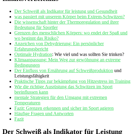
Der Schweiß als Indikator für leistung und Gesundheit
was passiert mit unserem Körper beim Extrem-Schwitzen?
Die wissenschaft hinter der Thermoregulation und ihrer
Bedeutung für Sportler
Grenzen des menschlichen Körpers: ‌wo endet der Spaß und
wo beginnt das Risiko?
Anzeichen von ‌Dehydrierung: Ein ​persönlicher
‌Erfahrungsbericht
Optimale
Hydration
: Wie viel und⁢ was sollten​ Sie trinken?
Klimaanpassung: Mein Weg zur gewöhnung⁣ an extreme⁤
Bedingungen
Der Einfluss von Ernährung auf‌
Schweißproduktion
und
Leistungsfähigkeit
Praktische Tipps zur bekämpfung von Hitzestress im Training
Wie die richtige Ausrüstung das Schwitzen ⁣im Sport
beeinflussen ⁣kann
mentale Strategien für ‍den Umgang mit⁢ extremen
Temperaturen
Fazit: Grenzen erkennen ⁢und ⁢sicher ​im ⁤Sport agieren
Häufige Fragen ⁣und Antworten
Fazit
Der Schweiß als Indikator für Leistung