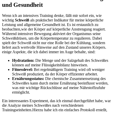
und Gesundheit
Wenn⁢ ich‌ an ⁣intensives Training‌ denke, fällt mir ⁤sofort ein, wie
wichtig
Schweiß
als praktischer Indikator für⁣ meine ‍körperliche
Leistung und allgemeine Gesundheit ist.‍ Es ist erstaunlich ​zu
beobachten,wie der‌ Körper auf körperliche ​Anstrengung reagiert.
Während⁣ intensiver Bewegung aktiviert der‌ Organismus seine
Schweißdrüsen, um die Körpertemperatur zu⁢ regulieren. Dabei
spielt der Schweiß nicht nur eine Rolle⁤ bei der Kühlung, sondern
liefert ⁢auch wertvolle Hinweise auf den Zustand unseres Körpers.
einige‌ Aspekte, die ich ‍dabei immer im Auge behalte, sind:
Hydratation:
Die ⁤Menge und ⁢der⁤ Salzgehalt des Schweißes
‌können auf meine ​Flüssigkeitsbilanz hinweisen.
Fitnesslevel:
Bei regelmäßigem Training wird oft weniger⁣
Schweiß produziert, da der Körper effizienter arbeitet.
Ernährungsstatus:
Die chemische Zusammensetzung des
⁢Schweißes kann durch⁢ meine Ernährung beeinflusst werden,
was‍ mir wichtige Rückschlüsse auf meine ‍Nährstoffzufuhr
⁢ermöglicht.
Ein ⁤interessantes Experiment, das ​ich einmal durchgeführt ⁢habe, war
die Analyze ⁤meines Schweißes nach verschiedenen
Trainingseinheiten.Hierzu habe ich ein einfaches Protokoll erstellt,