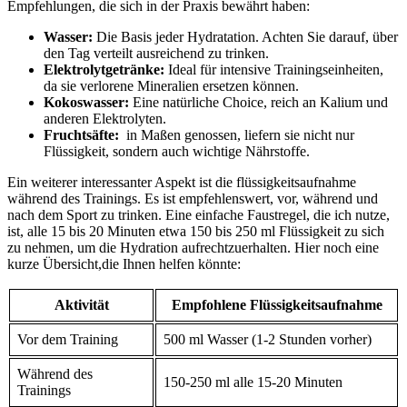
Empfehlungen, die sich⁤ in der Praxis bewährt haben:
Wasser:
Die Basis jeder Hydratation. Achten Sie darauf, über
den Tag ⁣verteilt ausreichend zu trinken.
Elektrolytgetränke:
Ideal für intensive Trainingseinheiten,
da sie verlorene Mineralien ersetzen können.
Kokoswasser:
⁣Eine natürliche Choice, reich an Kalium⁢ und
anderen‍ Elektrolyten.
Fruchtsäfte:
⁤ in‍ Maßen genossen, liefern sie ⁣nicht ⁢nur
Flüssigkeit, ⁢sondern auch wichtige Nährstoffe.
Ein weiterer interessanter Aspekt ist die flüssigkeitsaufnahme
während des Trainings. Es ⁢ist empfehlenswert, ⁣vor, während⁣ und⁣
nach⁣ dem​ Sport zu trinken. Eine einfache Faustregel, die ich⁢ nutze,
⁢ist, alle ‌15 bis‍ 20 Minuten etwa 150⁣ bis 250 ml Flüssigkeit zu sich
zu ⁣nehmen, um die​ Hydration aufrechtzuerhalten.‌ Hier noch eine‌
kurze Übersicht,die Ihnen helfen könnte:
Aktivität
Empfohlene Flüssigkeitsaufnahme
Vor dem Training
500 ml Wasser (1-2 Stunden vorher)
Während des
150-250 ml alle 15-20 Minuten
Trainings