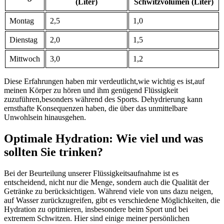
​(Liter)
Schwitzvolumen (Liter)
Montag
2,5
1,0
Dienstag
2,0
1,5
Mittwoch
3,0
1,2
Diese Erfahrungen haben mir verdeutlicht,wie wichtig es ist,auf
⁤meinen Körper zu hören und ihm genügend Flüssigkeit
‍zuzuführen,besonders während des‍ Sports.​ Dehydrierung kann
ernsthafte ⁤Konsequenzen ​haben, die über⁤ das unmittelbare
Unwohlsein hinausgehen.
Optimale Hydration: Wie viel und was
sollten ⁢Sie⁣ trinken?
Bei der Beurteilung⁢ unserer Flüssigkeitsaufnahme ist es
entscheidend, nicht nur die Menge, sondern auch ⁢die Qualität der
Getränke zu berücksichtigen. Während viele von uns⁤ dazu neigen,​
auf ⁢Wasser ⁤zurückzugreifen, gibt es verschiedene Möglichkeiten, die
Hydration zu optimieren, insbesondere beim Sport und ⁣bei
extremem Schwitzen. Hier sind einige meiner​ persönlichen