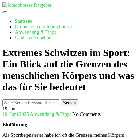
Skip
to
content
Startseite
Grundlagen der Iontophorese
Anwendung & Tipps
Geräte & Zubehör
Extremes Schwitzen im Sport:
Ein Blick auf die Grenzen des
menschlichen Körpers und was
das für Sie bedeutet
Search
Search
for:
19
Juni
19. Juni 2025
Anwendung & Tipps
No Comments
Einführung
Als Sportbegeisterter ‍habe ich oft ‌die Grenzen meines Körpers