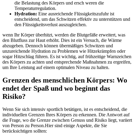
die ⁤Belastung des Körpers und ersch ​weren ⁢die
Temperaturregulation.
Hydration:
Eine ausreichende ​Flüssigkeitszufuhr ist
entscheidend, um⁢ das Schwitzen effektiv zu unterstützen und
⁣den Flüssigkeitsverlust auszugleichen.
wenn Ihr Körper überhitzt, werden die Blutgefäße erweitert, was
den Blutfluss zur Haut erhöht. Dies ist ein ⁤Versuch, die Wärme‍
abzugeben. Dennoch ⁢können⁢ übermäßiges Schwitzen und‌
unzureichende ‌Hydration zu Problemen wie Hitzekrämpfen oder
sogar ‍Hitzschlag führen. ​Es ist wichtig, auf frühzeitige Warnzeichen ​
des Körpers zu⁤ achten ⁤und entsprechende Maßnahmen ‌zu ergreifen,
um ​Ihre Leistung​ auf einem optimalen Niveau‍ zu halten.
Grenzen des menschlichen Körpers: Wo
endet der‍ Spaß und wo beginnt⁣ das
⁤Risiko?
Wenn ⁢Sie sich ⁤intensiv ⁤sportlich betätigen,⁤ ist ⁢es​ entscheidend, die ​
individuellen Grenzen Ihres Körpers⁤ zu erkennen. Die Antwort ⁢auf
die Frage, wo die‌ Grenze​ zwischen Genuss und ‍Risiko liegt, variiert
von ‍Person ⁣zu Person.Hier sind ​einige Aspekte,‍ die Sie
‍berücksichtigen sollten: