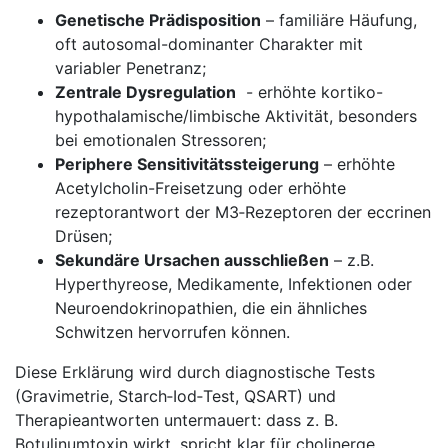
Genetische Prädisposition
– familiäre Häufung,
oft⁣ autosomal-dominanter Charakter mit
variabler Penetranz;
Zentrale‌ Dysregulation
⁢ -‍ erhöhte kortiko-
hypothalamische/limbische Aktivität, besonders
bei emotionalen Stressoren;
Periphere Sensitivitätssteigerung
– erhöhte
‌Acetylcholin-Freisetzung oder erhöhte
⁤rezeptorantwort der M3‑Rezeptoren der eccrinen
Drüsen;
Sekundäre Ursachen ausschließen
– z.B.
Hyperthyreose, Medikamente, Infektionen oder
‌Neuroendokrinopathien, die ein ähnliches
Schwitzen hervorrufen können.
Diese Erklärung wird durch diagnostische Tests⁣
(Gravimetrie, Starch‑Iod‑Test, QSART) und⁣
Therapieantworten⁢ untermauert: dass z. B.
Botulinumtoxin wirkt, spricht klar für cholinerge