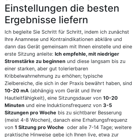
Einstellungen⁢ die besten
Ergebnisse liefern
Ich begleite​ Sie Schritt für Schritt, indem ich ​zunächst⁤
Ihre ​Anamnese und Kontraindikationen abkläre und
dann das Gerät gemeinsam mit Ihnen einstelle und eine
erste⁤ Sitzung ⁣anleite:
Ich empfehle, mit niedriger
Stromstärke zu beginnen
und diese⁤ langsam bis zu
einer starken, aber gut tolerierbaren
Kribbelwahrnehmung zu erhöhen; ⁤typische
Zielbereiche, die sich in der Praxis bewährt haben, sind⁢
10-20 mA
(abhängig⁢ vom Gerät und Ihrer
Hautleitfähigkeit), ⁤eine⁣ Sitzungsdauer ​von
10-20
Minuten
und eine⁢ Induktionsfrequenz von
3-5‌
Sitzungen pro Woche
bis zu sichtbarer Besserung
(meist 4-8 Wochen), danach⁤ eine Erhaltungsfrequenz
von
1 Sitzung ‍pro Woche
​ oder alle 7-14 ⁤Tage; weitere
praktische Hinweise gebe ich Ihnen live, ‌etwa zur