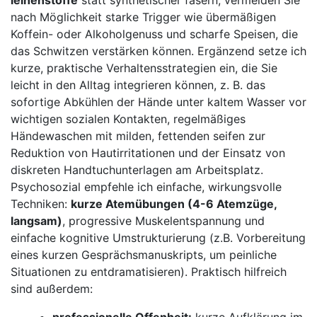
nach Möglichkeit‌ starke⁣ Trigger wie übermäßigen
Koffein- oder Alkoholgenuss und scharfe Speisen, die
‌das Schwitzen ⁢verstärken ‍können. Ergänzend setze ich
kurze, praktische Verhaltensstrategien ein, die ​Sie
‌leicht in den Alltag integrieren können, z. B. das
sofortige Abkühlen der ⁣Hände unter kaltem‌ Wasser vor
wichtigen sozialen Kontakten, regelmäßiges
‌Händewaschen mit milden, fettenden seifen zur
Reduktion⁣ von Hautirritationen und der Einsatz von
diskreten Handtuchunterlagen⁣ am Arbeitsplatz.
⁢Psychosozial empfehle ich einfache, wirkungsvolle⁤
Techniken:
kurze Atemübungen⁤ (4-6⁣ Atemzüge,
langsam)
, progressive Muskelentspannung und
einfache kognitive Umstrukturierung (z.B. Vorbereitung
eines ⁢kurzen Gesprächsmanuskripts, um peinliche
Situationen zu entdramatisieren). Praktisch hilfreich
sind außerdem:
professionelle ⁤Offenheit:
kurze Aufklärung im