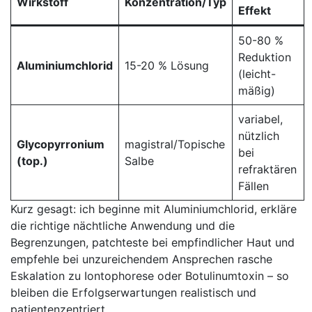
Wirkstoff
Konzentration/Typ
Effekt
50-80 %⁢
Reduktion
Aluminiumchlorid
15-20 % Lösung
(leicht-
mäßig)
variabel,
nützlich
Glycopyrronium
magistral/Topische
bei
(top.)
Salbe
refraktären
Fällen
Kurz gesagt: ich beginne⁤ mit⁢ Aluminiumchlorid, ⁢erkläre
⁣die richtige ⁣nächtliche Anwendung und⁤ die
⁣Begrenzungen,⁤ patchteste bei empfindlicher‌ Haut und
empfehle bei ​unzureichendem Ansprechen rasche
Eskalation zu Iontophorese oder Botulinumtoxin – so
bleiben ⁢die Erfolgserwartungen ‍realistisch und⁣
patientenzentriert.