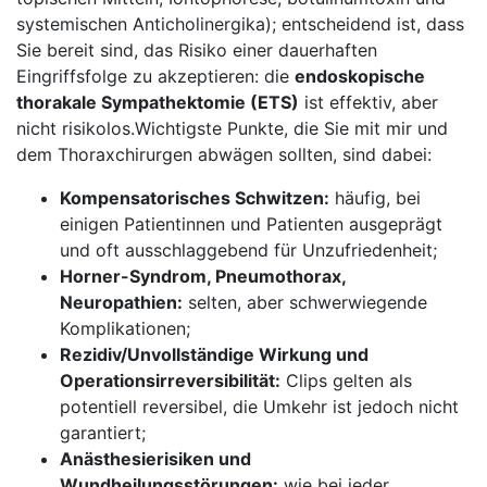
systemischen Anticholinergika); entscheidend ist, dass
Sie bereit ⁣sind, das Risiko einer dauerhaften
‍Eingriffsfolge zu⁣ akzeptieren: die
endoskopische
thorakale ⁤Sympathektomie (ETS)
ist effektiv, ‌aber
nicht risikolos.Wichtigste Punkte, die Sie‌ mit mir und
dem ‍Thoraxchirurgen ​abwägen sollten, sind dabei:
Kompensatorisches ‌Schwitzen:
häufig, bei ​
einigen Patientinnen und Patienten ausgeprägt
und ​oft ausschlaggebend für ​Unzufriedenheit;
Horner-Syndrom, Pneumothorax,
Neuropathien:
selten, aber schwerwiegende‍
Komplikationen;
Rezidiv/Unvollständige Wirkung⁤ und
Operationsirreversibilität:
Clips gelten als
potentiell reversibel,⁣ die Umkehr ist jedoch nicht
garantiert;
Anästhesierisiken und⁢
Wundheilungsstörungen:
wie bei jeder