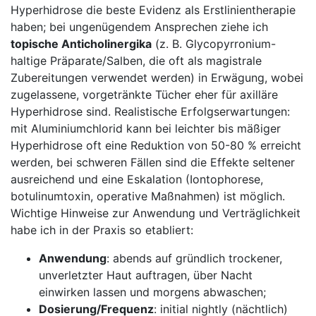
Hyperhidrose die beste Evidenz als Erstlinientherapie
haben; bei ungenügendem Ansprechen ziehe ich‍
topische Anticholinergika
(z.‌ B. Glycopyrronium-
haltige Präparate/Salben, die oft als magistrale
Zubereitungen‌ verwendet ⁢werden) in Erwägung, wobei
zugelassene, vorgetränkte Tücher eher ⁢für axilläre
Hyperhidrose sind. Realistische Erfolgserwartungen:
mit Aluminiumchlorid ​kann bei leichter​ bis mäßiger
Hyperhidrose​ oft eine Reduktion von 50-80 % erreicht​
werden, bei schweren Fällen⁢ sind die Effekte​ seltener
ausreichend und eine Eskalation (Iontophorese,
botulinumtoxin, operative Maßnahmen) ist möglich.
Wichtige Hinweise zur Anwendung und Verträglichkeit
habe ich in der Praxis ⁤so etabliert: ​
Anwendung
: abends ⁤auf gründlich ‌trockener,
unverletzter Haut auftragen, über Nacht
einwirken lassen und morgens abwaschen;
Dosierung/Frequenz
: initial nightly (nächtlich)