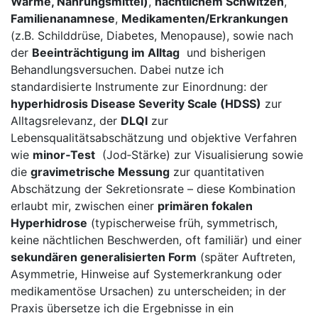
Wärme, Nahrungsmittel)
,⁤
nächtlichem Schwitzen
,
Familienanamnese
,
Medikamenten/Erkrankungen
(z.B. Schilddrüse, ⁤Diabetes, Menopause), sowie nach
der⁢
Beeinträchtigung im Alltag
⁤ und bisherigen
⁢Behandlungsversuchen. Dabei nutze ich
standardisierte Instrumente zur Einordnung: der
hyperhidrosis Disease Severity‍ Scale (HDSS)
zur
Alltagsrelevanz, ​der
DLQI
zur‍
Lebensqualitätsabschätzung ​und objektive Verfahren
wie
minor‑Test
⁤ (Jod‑Stärke) zur Visualisierung sowie
die
gravimetrische Messung
zur quantitativen
Abschätzung​ der⁢ Sekretionsrate – diese Kombination
erlaubt mir, zwischen einer
primären fokalen
Hyperhidrose
(typischerweise ‌früh,‌ symmetrisch,
keine nächtlichen Beschwerden, oft familiär) und einer
sekundären ​generalisierten Form
(später Auftreten,
⁢Asymmetrie, Hinweise ‌auf Systemerkrankung oder
medikamentöse Ursachen) zu unterscheiden; in der
Praxis übersetze ⁤ich die Ergebnisse in‍ ein