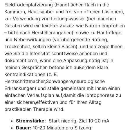
Elektrodenplatzierung ⁤(Handflächen flach in die⁤
Kammern, Haut ‍sauber und⁤ frei von ‍offenen‌ Läsionen),
zur Verwendung von Leitungswasser (bei manchen
Geräten wird ein⁤ leichter Zusatz wie ​Natron empfohlen
– bitte ​nach Herstellerangaben), sowie zu Hautpflege
und​ Nebenwirkungen (vorübergehende Rötung,
Trockenheit, selten kleine Blasen), ‍und ich zeige ⁢Ihnen,
wie Sie die Intensität schrittweise anheben und
⁣dokumentieren, wann ‌eine Anpassung nötig ist; in‌
meinen Gesprächen betone ich außerdem klare
Kontraindikationen (z. B.
Herzschrittmacher,Schwangere,neurologische
Erkrankungen) und stelle gemeinsam mit⁣ Ihnen einen
einfachen Verlaufsplan ​auf,damit ‌die ​Iontophorese‌ zu⁤
einer sicheren,effektiven und für Ihren Alltag
praktikablen Therapie‍ wird.
Stromstärke:
‍ Start niedrig, ⁤Ziel 10-20 mA
Dauer:
10-20 Minuten pro Sitzung