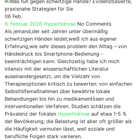
for:
06
Feb.
6. Februar 2026
Hyperhidrose
No Comments
Als jemand,der seit Jahren ​unter übermäßig
schwitzigen Händen leidet,weiß ich aus eigener
Erfahrung,wie sehr dieses problem den Alltag – von
Händedruck ⁣bis Smartphone-Bedienung ​-
beeinträchtigen kann. Gleichzeitig habe ‍ich mich
intensiv ​mit der wissenschaftlichen Literatur⁢
auseinandergesetzt, um die Vielzahl von
Therapieoptionen kritisch zu bewerten: von einfachen
Selbsthilfemaßnahmen über bewährte‌ lokale
Behandlungen bis ​hin zu medikamentösen und⁣
interventionellen Verfahren. Studien schätzen die
Prävalenz ⁤der⁤ fokalen ​
Hyperhidrose
auf⁢ etwa 1-5 %‌
der ⁣Bevölkerung; die ‍Belastung ist aber‌ oft größer ⁣als
die Häufigkeit vermuten lässt, weil soziale und
berufliche Folgen stark variieren.