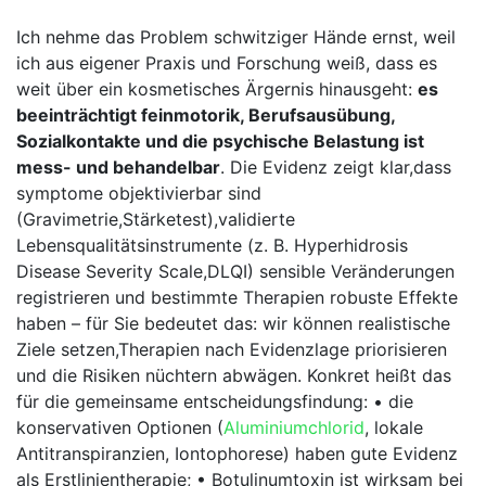
Ich nehme das Problem⁤ schwitziger Hände ernst, weil‍
ich aus ⁣eigener Praxis und Forschung weiß, dass ‍es‌
weit ‌über ein ‌kosmetisches ​Ärgernis hinausgeht:
es ​
beeinträchtigt​ feinmotorik, Berufsausübung,​
Sozialkontakte und die psychische Belastung ist
mess- und behandelbar
. Die⁣ Evidenz zeigt klar,dass
symptome objektivierbar sind
(Gravimetrie,Stärketest),validierte
Lebensqualitätsinstrumente (z. B.⁢ Hyperhidrosis
Disease Severity Scale,DLQI) sensible Veränderungen
registrieren und bestimmte Therapien robuste Effekte
haben – für Sie bedeutet⁣ das: wir können realistische⁣
Ziele setzen,Therapien nach ‌Evidenzlage priorisieren‍
und​ die Risiken nüchtern abwägen. Konkret⁣ heißt das
für die gemeinsame entscheidungsfindung: • die
konservativen Optionen (
Aluminiumchlorid
, lokale
⁤Antitranspiranzien, Iontophorese) haben ‌gute Evidenz
als Erstlinientherapie; • Botulinumtoxin ist wirksam​ bei‍