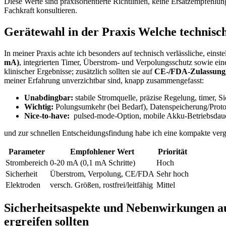
Diese Werte sind praxisorientierte Richtlinien, keine Ersatzempfehlun
Fachkraft konsultieren.
Gerätewahl in der Praxis Welche technisch
In meiner ‌Praxis achte ich besonders auf technisch verlässliche, eins
mA)
, integrierten‌ Timer, Überstrom- ‍und Verpolungsschutz‍ sowie e
klinischer Ergebnisse; zusätzlich sollten sie auf
CE-/FDA-Zulassung, 
meiner Erfahrung unverzichtbar⁤ sind, knapp zusammengefasst:
Unabdingbar:
stabile Stromquelle, präzise Regelung, timer, S
Wichtig:
Polungsumkehr (bei Bedarf), Datenspeicherung/Proto
Nice-to-have:
‌ pulsed-mode-Option, mobile Akku-Betriebsdau
und zur schnellen Entscheidungsfindung habe ich eine ⁣kompakte vergle
Parameter
Empfohlener Wert
Priorität
Strombereich
0-20 mA (0,1 mA Schritte)
Hoch
Sicherheit
Überstrom, Verpolung, CE/FDA
Sehr hoch
Elektroden
versch. Größen, rostfrei/leitfähig
Mittel
Sicherheitsaspekte und Nebenwirkungen a
ergreifen sollten