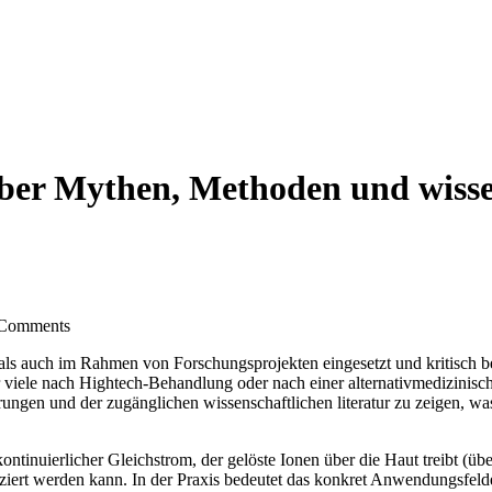
über Mythen, Methoden und wisse
Comments
ls auch ⁢im Rahmen von ​Forschungsprojekten eingesetzt und kritisch begl
r viele nach Hightech‑Behandlung oder nach einer alternativmedizinisc
ahrungen und ​der zugänglichen wissenschaftlichen literatur zu zeigen, 
 kontinuierlicher Gleichstrom, der gelöste Ionen⁤ über die Haut treibt (ü
ziert werden ​kann. In der Praxis bedeutet das konkret Anwendungsfelde