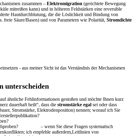
e Mechanismen zusammen –
Elektromigration
(gerichtete Bewegung
le mitreißen ⁢kann) ⁣und in höheren Feldstärken eine reversible
erte Hautdurchblutung, die die Löslichkeit ⁤und Bindung von
s. freie Säure/Basen) und von Parametern wie Polarität,
Stromdichte
insetzen ​- aus meiner Sicht ist⁣ das Verständnis der Mechanismen
n⁣ unterscheiden
er auf ähnliche Fehlinformationen gestoßen und⁢ möchte Ihnen kurz
erz dauerhaft heilt“, dass die
stromstärke egal
sei oder dass
Dauer, Stromstärke, Elektrodenposition) nennen; worauf ich Sie
erstellerpublikation?
eben?
ichproben?
– wenn Sie diese Fragen systematisch
enkonflikten; ich empfehle außerdem,Leitlinien von