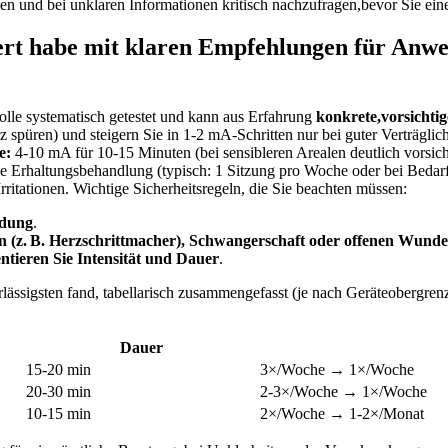
en und bei unklaren Informationen kritisch nachzufragen,bevor Sie ein
ert habe mit klaren Empfehlungen für Anwe
olle systematisch getestet und ‌kann aus Erfahrung
konkrete,vorsichti
merz spüren) und steigern Sie in 1-2 mA-Schritten nur bei‌ guter Verträgli
e:
4-10 mA für 10-15 Minuten (bei sensibleren Arealen deutlich vorsich
ne Erhaltungsbehandlung (typisch:⁣ 1 Sitzung pro Woche oder bei Bedar
 Irritationen. Wichtige Sicherheitsregeln, die Sie beachten müssen:
ldung
.
n (z. B. Herzschrittmacher), Schwangerschaft ⁢oder offenen Wund
tieren Sie Intensität und Dauer
.
rlässigsten fand, ⁢tabellarisch zusammengefasst (je nach Geräteobergren
Dauer
15-20 min
3×/Woche → 1×/Woche
20-30 min
2-3×/Woche →⁢ 1×/Woche
10-15 min
2×/Woche → 1-2×/Monat