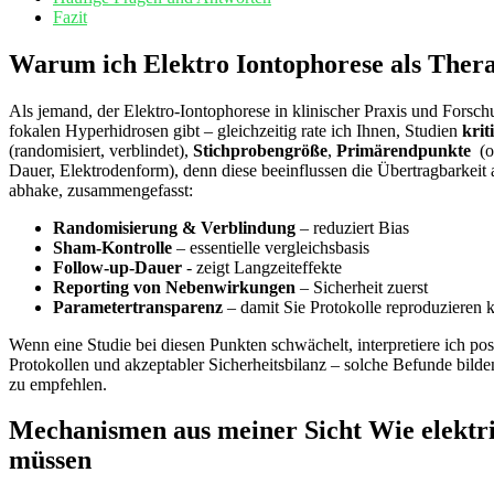
Fazit
Warum ich Elektro Iontophorese als Therapi
Als ​jemand, der Elektro‑Iontophorese in klinischer Praxis und Forsch
fokalen Hyperhidrosen gibt – gleichzeitig rate ich ​Ihnen, Studien
krit
(randomisiert, verblindet),‌
Stichprobengröße
,
Primärendpunkte
​ (
Dauer, Elektrodenform), denn diese beeinflussen die Übertragbarkeit 
abhake, zusammengefasst:
Randomisierung & Verblindung
– reduziert Bias
Sham‑Kontrolle
– essentielle vergleichsbasis
Follow‑up‑Dauer
-‍ zeigt Langzeiteffekte
Reporting von Nebenwirkungen
– Sicherheit zuerst
Parametertransparenz
– ⁣damit Sie Protokolle⁤ reproduzieren
Wenn eine Studie bei diesen Punkten schwächelt, interpretiere ich pos
Protokollen und akzeptabler Sicherheitsbilanz – solche Befunde bilden
zu empfehlen.
Mechanismen aus meiner ‍Sicht Wie elektri
müssen