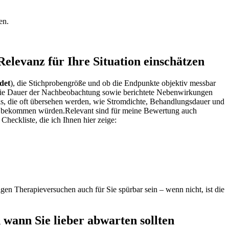
.
en.
 Relevanz für Ihre Situation einschätzen
ndet
), die Stichprobengröße‍ und ob die Endpunkte objektiv messbar
e, ‌die Dauer der Nachbeobachtung sowie berichtete Nebenwirkungen
etails, die oft übersehen werden, wie Stromdichte, Behandlungsdauer und
Sie bekommen würden.Relevant sind für meine Bewertung⁢ auch
heckliste, die ich⁤ Ihnen hier zeige:
gen Therapieversuchen auch für Sie spürbar sein – wenn nicht, ist die
wann Sie lieber abwarten‌ sollten