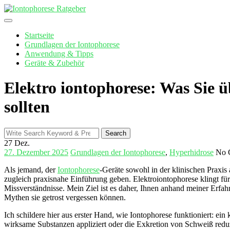
Skip
to
content
Startseite
Grundlagen der Iontophorese
Anwendung & Tipps
Geräte & Zubehör
Elektro iontophorese: Was Sie 
sollten
Search
Search
for:
27
Dez.
27. Dezember 2025
Grundlagen der Iontophorese
,
Hyperhidrose
No 
Als jemand, der
Iontophorese
-Geräte sowohl in der klinischen Praxis a
zugleich praxisnahe Einführung geben. Elektroiontophorese klingt⁢ fü
Missverständnisse. Mein Ziel ist​ es daher, Ihnen‌ anhand meiner ‍Erf
Mythen ‍sie getrost vergessen können.
Ich ‌schildere hier aus erster Hand, wie Iontophorese funktioniert: ein
wirksame Substanzen appliziert​ oder die Exkretion von ⁣Schweiß redu