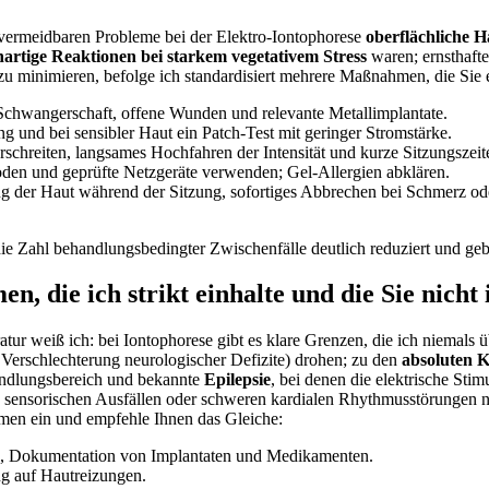
t⁤ vermeidbaren Probleme bei der Elektro‑Iontophorese
oberflächliche 
artige Reaktionen‌ bei starkem vegetativem Stress
waren; ernsthafte
zu minimieren, befolge ich standardisiert ​mehrere⁤ Maßnahmen,⁢ die Sie 
Schwangerschaft,⁢ offene Wunden und relevante Metallimplantate.
und bei ⁤sensibler Haut ‍ein Patch‑Test mit geringer Stromstärke.
hreiten, langsames Hochfahren der Intensität und kurze‍ Sitzungszeiten
troden und geprüfte Netzgeräte verwenden; Gel‑Allergien abklären.
g der Haut während der Sitzung, sofortiges Abbrechen bei⁣ Schmerz‌ 
‍die Zahl behandlungsbedingter Zwischenfälle deutlich reduziert und ⁣ge
 die ich strikt einhalte und die Sie nicht
tur weiß ich: bei Iontophorese gibt es klare Grenzen, ‌die ich niemals üb
Verschlechterung neurologischer Defizite) drohen; zu den​
absoluten K
dlungsbereich und bekannte
Epilepsie
, bei denen die elektrische Stim
sensorischen Ausfällen‌ oder schweren⁣ kardialen Rhythmusstörungen nu
hmen ein‌ und empfehle Ihnen das Gleiche:
, Dokumentation von Implantaten‌ und Medikamenten.
ng auf Hautreizungen.