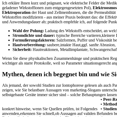
Ich erkläre Ihnen kurz und prägnant, wie⁣ elektrische Felder die ⁢
geladener Wirkstoffionen zum entgegengesetzten Pol),
Elektroosmos
Elektroporation
der Haut und Zellmembranen, die die Permeabilität 
Wirkstoffen modifizieren -⁤ aus meiner Praxis bedeutet das: die Effe
und Anwendungsdauer ab; praktisch empfehle ich, auf folgende​ Punk
Wahl der Polung:
Ladung des Wirkstoffs entscheidet, an welch
Stromdichte ​und dauer:
typische Bereiche variieren,kleinere 
Formulierungsfaktoren:
Salzformen, ⁤Puffer und Viskosität b
Hautvorbereitung:
saubere,intakte Haut,ggf. sanfte ⁣Abrasion,
Sicherheit:
Hautreaktionen, Metallimplantate, Schwangerschaft
Wenn Sie diese physikalischen Zusammenhänge und praktischen ‌Regeln 
wichtiger als starre Protokolle, weil so Parameter situationsgerecht 
Mythen, denen‌ ich begegnet ‍bin und wie‍ S
Als jemand, der sowohl‌ Studien​ zur Iontophorese gelesen als auch Pa
zeigen, wie Sie belastbare Aussagen von marketing‑Slogans untersch
selbstgebaute Geräte immer sicher sind – solche Behauptungen lassen 
•
Peer‑R
•
Method
konkret​ hinweise, wenn Sie Quellen prüfen, ist Folgendes
•
Studien
⁤anwenden,erkennen Sie schnell,ob Aussagen auf validen Befunden be