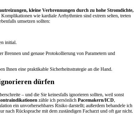
Hautreizungen, kleine ⁢Verbrennungen durch zu hohe Stromdichte,
 Komplikationen wie kardiale ​Arrhythmien sind extrem selten, treten
ebenfalls umsetzen sollten:
 initial.
oder Brennen und genaue Protokollierung von Parametern und
ben Ihnen eine praktikable Sicherheitsstrategie an die Hand.
 ignorieren dürfen
erschreite – und die Sie keinesfalls ignorieren sollten,‍ weil sonst
ontraindikationen
zähle ich persönlich
Pacemakern/ICD
,
ulation ein unvorhersehbares Risiko darstellt;⁤ außerdem behandele ich
r nach Rücksprache mit dem zuständigen Facharzt ⁣und oft gar​ nicht.