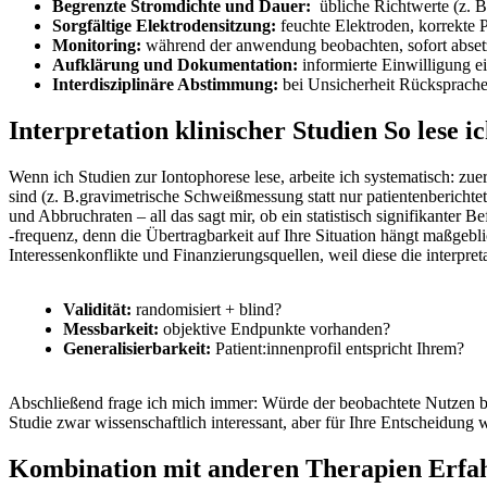
Begrenzte Stromdichte und Dauer:
⁣ übliche⁣ Richtwerte (z. 
Sorgfältige Elektrodensitzung:
feuchte⁤ Elektroden, korrekte
Monitoring:
während der anwendung​ beobachten, sofort abse
Aufklärung und Dokumentation:
informierte Einwilligung e
Interdisziplinäre Abstimmung:
bei Unsicherheit Rücksprach
Interpretation klinischer Studien⁤ So lese 
Wenn ich Studien zur Iontophorese lese, arbeite ich systematisch: zuer
sind (z. B.gravimetrische Schweißmessung statt nur patientenbericht
und Abbruchraten – all das sagt mir, ob ein‍ statistisch signifikanter
-frequenz, denn die Übertragbarkeit auf Ihre Situation hängt maßgeb
Interessenkonflikte und Finanzierungsquellen, weil diese die interpreta
Validität:
randomisiert + blind?
Messbarkeit:
⁤objektive Endpunkte vorhanden?
Generalisierbarkeit:
⁢Patient:innenprofil entspricht Ihrem?
⁢Abschließend frage ⁣ich mich immer: Würde der⁢ beobachtete Nutzen ‌
Studie zwar wissenschaftlich interessant, ⁢aber ‌für Ihre Entscheidung 
Kombination mit anderen⁢ Therapien ‍Erfah