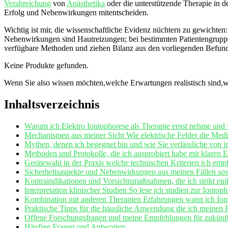
Verabreichung
von
Anästhetika
oder die‌ unterstützende Therapie in 
Erfolg und Nebenwirkungen‌ mitentscheiden.
Wichtig⁤ ist mir, ⁣die ‌wissenschaftliche Evidenz‌ nüchtern zu ⁢gewichte
Nebenwirkungen sind Hautreizungen; bei bestimmten Patientengruppen (z
⁣verfügbare Methoden‌ und ziehen⁤ Bilanz ⁣aus den vorliegenden Befund
Keine Produkte gefunden.
Wenn Sie also wissen möchten,welche ⁣Erwartungen realistisch sind,w
Inhaltsverzeichnis
Warum ich Elektro Iontophorese als Therapie​ ernst nehme​ und 
Mechanismen aus ⁣meiner Sicht⁤ Wie ⁢elektrische Felder die ⁢Me
Mythen, denen ich begegnet bin und wie ‌Sie verlässliche von i
Methoden und Protokolle, die ich ausprobiert habe ⁣mit klare
Gerätewahl in der Praxis ​welche technischen Kriterien ich empf
Sicherheitsaspekte und Nebenwirkungen aus meinen⁤ Fällen sowie
Kontraindikationen und ​Vorsichtsmaßnahmen, die ich strikt einha
Interpretation klinischer Studien So lese ich studien zur Iontop
Kombination mit anderen Therapien Erfahrungen wann ich Iont
Praktische Tipps für die⁤ häusliche Anwendung die ich meinen P
Offene Forschungsfragen und meine Empfehlungen für zukünftige
Häufige Fragen und Antworten