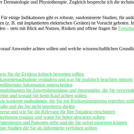
der Dermatologie und Physiotherapie. Zugleich⁤ bespreche ich⁣ die tech
n: Für einige Indikationen gibt es⁤ robuste, randomisierte Studien, für an
. B. ⁣mit implantierten elektrischen Geräten) ist Vorsicht geboten. Im
en – stets mit Blick auf​ Nutzen, Risiken und offene fragen für
Forschu
orauf Anwender achten sollten und welche wissenschaftlichen Grundlage
wie Sie die Evidenz kritisch bewerten sollten
dikamentenaufnahme verändern und ⁤was ​Sie ⁤praktisch beachten müssen
rreführender Information unterscheiden
n Empfehlungen für Anwendungslänge und Stromstärke, ‌die‌ Sie verwen
ehle‌ und worauf ⁣Sie beim Kauf achten sollten
 konkrete ‌maßnahmen,⁣ die ⁢Sie zur ‍Risikominimierung ergreifen soll
lte und ⁢die Sie nicht ignorieren dürfen
horese und wie Sie die Relevanz für Ihre Situation einschätzen
ophorese ergänze und wann Sie lieber abwarten sollten
atientinnen und Patienten gebe und⁤ die Sie sofort ⁤umsetzen können
​ Studien die Sie als Informierte verfolgen sollten