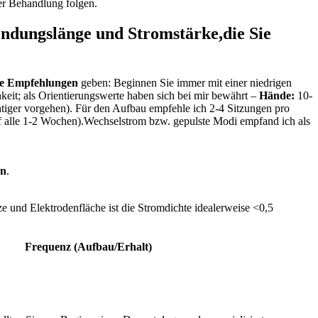
er Behandlung folgen.
ndungslänge und ⁤Stromstärke,die Sie
ge Empfehlungen
geben: Beginnen Sie immer mit einer niedrigen
chkeit; als ⁢Orientierungswerte haben sich bei mir bewährt –
Hände:
10-
tiger vorgehen). Für den Aufbau empfehle⁢ ich 2-4 Sitzungen pro
f alle 1-2⁤ Wochen).Wechselstrom bzw. gepulste Modi empfand ich als
en
.
ze und⁣ Elektrodenfläche ist die Stromdichte idealerweise <0,5
Frequenz (Aufbau/Erhalt)