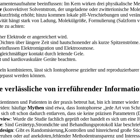
Medikamentenaufnahme beeinflussen: Im Kern wirken ⁣drei physikalisch
e
(konvektiver Solventstrom, der ungeladene oder zwitterionische Molekü
kurzfristig erhöht; hinzu kommen lokale pH‑Verschiebungen und veränd
ktivität hängt stark von Ladung, Molekülgröße, Formulierung (Salzform v
te zu achten:
er Elektrode er angereichert wird.
Dichten über längere Zeit sind hautschonender als kurze Spitzenströme.
eeinflussen Elektromigration und⁤ Elektroosmose.
 gleichmäßiger kontakt durch leitende Gele.
 und ​kardiovaskuläre Geräte beachten.
kombinieren, lässt sich Iontophorese gezielter und reproduzierbarer e
angepasst werden können.
ie verlässliche von irreführender Informatio
tientinnen und Patienten in der praxis betreut ⁤hat, bin ich immer wied
eiden: häufige
Mythen
sind etwa, dass Iontophorese „jede Art von Schm
sich oft schon dadurch entlarven, dass sie keine präzisen Parametern (
eview
: Wurde​ die Studie fachlich geprüft oder handelt es sich um eine H
e
: Sind Gerätetyp,Stromdichte und⁢ Behandlungsprotokoll klar beschri
design
: Gibt es Randomisierung,Kontrollen und‍ hinreichend große St
ruhen oder auf anekdoten,fehlender Methodentransparenz und Interess