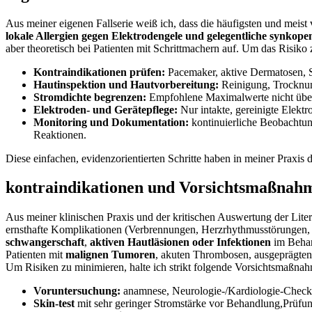
Aus‌ meiner eigenen Fallserie⁤ weiß ich, dass die häufigsten und meis
lokale Allergien gegen Elektrodengele und gelegentliche synkopen
aber theoretisch bei Patienten mit Schrittmachern auf. Um ⁢das Risiko 
Kontraindikationen prüfen:
⁢Pacemaker,⁤ aktive Dermatosen, 
Hautinspektion und Hautvorbereitung:
Reinigung, Trocknung 
Stromdichte ⁣begrenzen:
Empfohlene Maximalwerte nicht übersc
Elektroden‑ und Gerätepflege:
Nur intakte, gereinigte‍ Elek
Monitoring und Dokumentation:
kontinuierliche Beobachtun
Reaktionen.
Diese einfachen, ​evidenzorientierten Schritte haben in meiner Praxis 
kontraindikationen und Vorsichtsmaßnahmen,
Aus ​meiner klinischen⁣ Praxis und der ⁤kritischen Auswertung der Litera
ernsthafte Komplikationen ​(Verbrennungen,​ Herzrhythmusstörungen, ‍
schwangerschaft
,
aktiven Hautläsionen⁤ oder Infektionen
im Behan
Patienten ​mit
malignen Tumoren
, akuten Thrombosen, ausgeprägten 
Um Risiken zu minimieren, ⁢halte ich strikt folgende Vorsichtsmaßna
Voruntersuchung:
​anamnese, Neurologie-/Kardiologie-Check
Skin-test
mit sehr geringer Stromstärke vor Behandlung,Prüfu