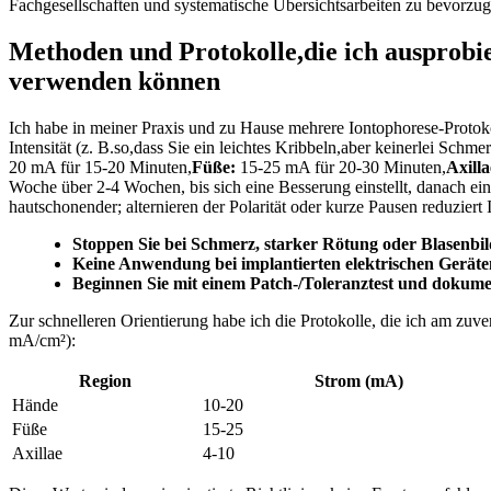
Fachgesellschaften und systematische Übersichtsarbeiten zu bevorzug
Methoden und Protokolle,die ich ausprobi
verwenden können
Ich ⁣habe in meiner Praxis und zu ‌Hause mehrere Iontophorese-Protok
Intensität (z. B.so,dass​ Sie ein leichtes ​Kribbeln,aber keinerlei Sch
20 mA‌ für 15-20 Minuten,
Füße:
15-25 mA für 20-30 Minuten,
Axilla
Woche über 2-4 Wochen, bis sich eine Besserung einstellt, danach ei
⁣hautschonender; alternieren der Polarität oder kurze‌ Pausen‌ reduziert
Stoppen Sie bei Schmerz, starker Rötung oder Blasenbi
Keine Anwendung bei⁢ implantierten elektrischen Geräte
Beginnen Sie mit einem Patch-/Toleranztest und dokumen
Zur schnelleren Orientierung habe ich die Protokolle, die ich am zuve
mA/cm²):⁤
Region
Strom (mA)
Hände
10-20
Füße
15-25
Axillae
4-10