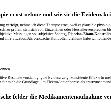
e⁢ ernst nehme und wie sie die Evidenz krit
ung verfolgt, nehme ich ⁤diese Therapie ernst, weil es plausible physi
isch
zu prüfen, statt sich von Einzelfällen oder Herstellerversprechen b
objektive Messungen vs. subjektive⁢ Scores),
Placebo‑/Sham‑Kontrolle
‌auf Ihre Situation.Als praktische Kontrollempfehlung habe ich folgend
 können
itive Resultate vorsichtig; gute Evidenz zeigt konsistente Effekte in m
 für ​mich die Grundlage, um Elektro‑Iontophorese ‍als ernstzunehmende
sche ⁢felder die ⁤Medikamentenaufnahme ⁣ve