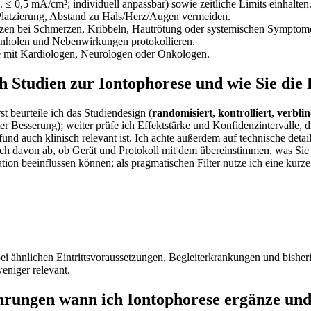
B. ≤ 0,5 mA/cm²; individuell anpassbar) sowie zeitliche Limits einhalten
 Platzierung, Abstand zu Hals/Herz/Augen vermeiden.
tzen bei Schmerzen, Kribbeln, Hautrötung oder systemischen Symptom
inholen und‍ Nebenwirkungen protokollieren.
e mit Kardiologen, Neurologen oder Onkologen.
ich Studien ⁢zur Iontophorese und wie Sie die
st beurteile ich das Studiendesign (
randomisiert, kontrolliert, verbli
eter Besserung); weiter prüfe ich Effektstärke und Konfidenzintervall
 Befund auch klinisch relevant ist. Ich achte außerdem auf technische d
lich davon ab, ob Gerät und Protokoll ⁢mit ‌dem übereinstimmen, ⁣was 
tion beeinflussen können; als pragmatischen Filter nutze ich eine kurze C
bei ähnlichen Eintrittsvoraussetzungen, Begleiterkrankungen und bisheri
weniger relevant.
rungen wann ⁢ich Iontophorese ergänze und 