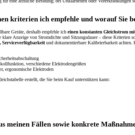
g für eine ärztliche Beratung; bei Unklarheiten oder Vorerkrankungen so
en kriterien ich empfehle und worauf Sie b
tellbare Geräte, deshalb empfehle ich
einen konstanten Gleichstrom mit
ine klare Anzeige von Stromdichte und Sitzungsdauer – diese Kriterien s
Serviceverfügbarkeit
und ⁤dokumentierbare Kalibrierbarkeit achten. F
icherheitsabschaltung
kollfunktion, verschiedene Elektrodengrößen
er, ergonomische Elektroden
ichstabelle erstellt, die Sie beim Kauf unterstützen kann:
us meinen Fällen sowie konkrete Maßnahmen