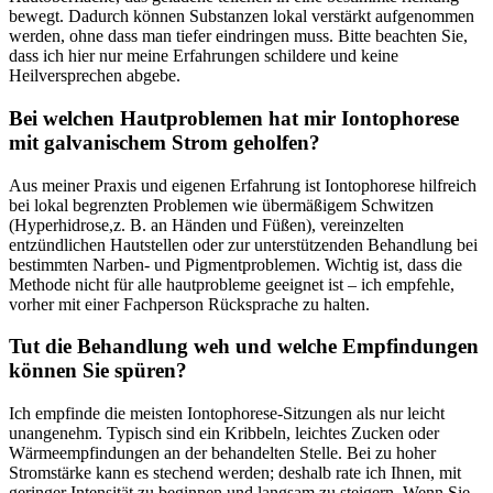
bewegt. ⁢Dadurch können Substanzen lokal verstärkt⁣ aufgenommen
werden, ohne dass man⁤ tiefer eindringen muss. Bitte beachten Sie,
dass ich hier⁤ nur meine Erfahrungen⁣ schildere und keine
Heilversprechen abgebe.
Bei welchen Hautproblemen hat mir Iontophorese
mit galvanischem Strom geholfen?
Aus‍ meiner Praxis und eigenen‌ Erfahrung ist Iontophorese​ hilfreich
bei lokal begrenzten ‌Problemen wie übermäßigem Schwitzen
(Hyperhidrose,z. B. an‌ Händen und Füßen), vereinzelten
entzündlichen Hautstellen⁤ oder zur unterstützenden Behandlung bei
bestimmten Narben- und Pigmentproblemen. ⁢Wichtig ist, dass die
Methode nicht für alle hautprobleme geeignet ist⁤ – ‍ich empfehle,
vorher mit einer Fachperson Rücksprache zu halten.
Tut die‌ Behandlung weh und welche Empfindungen‍
können Sie spüren?
Ich empfinde die meisten Iontophorese-Sitzungen als nur leicht
unangenehm. Typisch⁣ sind ein Kribbeln, leichtes Zucken oder
Wärmeempfindungen an der behandelten Stelle. Bei zu ⁣hoher
Stromstärke kann es stechend werden; deshalb rate ich Ihnen, mit
geringer Intensität zu beginnen und langsam zu steigern. Wenn Sie