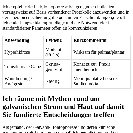
Ich empfehle deshalb,Iontophorese bei geeigneten Patienten
vorzugsweise auf Basis vorhandener Protokolle anzuwenden und in
der Therapieentscheidung die genannten Einschränkungen,die oft
fehlende ⁣Langzeitdatengrundlage und die⁣ Notwendigkeit
standardisierter Parameter offen zu kommunizieren.
Anwendung
Evidenz
Kurzkommentar
Moderat
Hyperhidrose
Wirksam für⁤ palmar/plantar
(RCTs)
Gering-
Konzept gut, Praxis
Transdermale Gabe
gemischt
uneinheitlich
Wundheilung /
Mehr qualitativ bessere
Niedrig
Analgesie
Studien nötig
Ich​ räume mit Mythen rund um
galvanischen Strom und Haut auf damit
Sie fundierte Entscheidungen treffen
Als jemand, der Galvanik, Iontophorese und deren klinische
Anwendung seit Jahren wissenschaftlich begleitet und praktisch