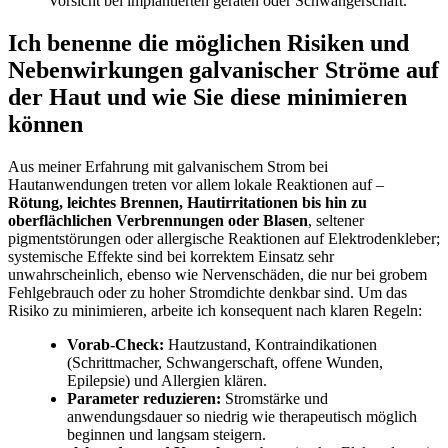
Vorsicht bei implantierten geräten ‍oder Schwangerschaft.
Ich benenne die möglichen Risiken und
Nebenwirkungen galvanischer ‌Ströme auf
der Haut und ‍wie Sie‌ diese minimieren
können
Aus meiner Erfahrung mit galvanischem Strom bei
Hautanwendungen treten vor allem lokale Reaktionen auf –
Rötung, leichtes Brennen, Hautirritationen ⁢bis hin zu
oberflächlichen Verbrennungen oder Blasen
, seltener
pigmentstörungen oder allergische Reaktionen auf​ Elektrodenkleber;
systemische Effekte⁣ sind bei ⁢korrektem Einsatz sehr
unwahrscheinlich, ebenso wie Nervenschäden, die nur bei grobem
Fehlgebrauch oder zu hoher Stromdichte denkbar ‌sind. Um das
Risiko zu ​minimieren, arbeite ich konsequent nach klaren Regeln:
Vorab-Check:
Hautzustand, ⁣Kontraindikationen
(Schrittmacher, Schwangerschaft, offene Wunden,
Epilepsie) und Allergien klären.
Parameter ⁣reduzieren:
‍Stromstärke und‍
anwendungsdauer so niedrig ⁣wie therapeutisch möglich
beginnen und langsam steigern.