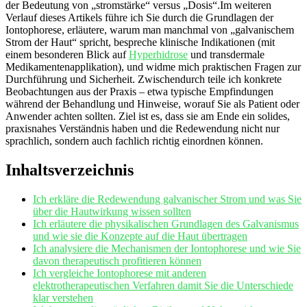
der Bedeutung von „stromstärke“ versus „Dosis“.Im weiteren
Verlauf dieses Artikels führe ich Sie durch die Grundlagen der
‍Iontophorese, erläutere, warum man manchmal von „galvanischem
Strom der Haut“‌ spricht, bespreche klinische Indikationen (mit
einem besonderen Blick auf
Hyperhidrose
und transdermale
‌Medikamentenapplikation), und ⁢widme mich praktischen Fragen zur
Durchführung und Sicherheit. Zwischendurch teile ich konkrete
Beobachtungen aus der Praxis – etwa typische Empfindungen
während der Behandlung ‌und Hinweise,‍ worauf Sie als Patient⁣ oder
Anwender achten sollten. ⁣Ziel ist es, dass sie am Ende ein solides,
praxisnahes Verständnis haben und die Redewendung nicht nur
sprachlich, sondern auch fachlich richtig einordnen können.
Inhaltsverzeichnis
Ich erkläre die Redewendung galvanischer Strom und was Sie
⁢über die Hautwirkung wissen sollten
Ich erläutere die physikalischen Grundlagen‍ des Galvanismus
und ​wie sie die Konzepte auf die Haut übertragen
Ich analysiere die Mechanismen der Iontophorese und wie Sie
davon therapeutisch profitieren können
Ich vergleiche Iontophorese⁣ mit anderen
elektrotherapeutischen Verfahren damit Sie die Unterschiede
klar verstehen