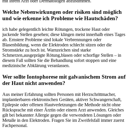
mit Ihrem Arzt oder Dermatologen abzustimmen.
Welche Nebenwirkungen oder risiken sind‌ möglich
und wie erkenne ich Probleme⁢ wie Hautschäden?
ich⁢ habe gelegentlich leichte Rötungen, ⁤trockene Haut oder
juckende Stellen gesehen; diese klingen meist‌ innerhalb eines Tages
ab. Ernstere Probleme sind lokale Verbrennungen oder
Blasenbildung,⁢ wenn die‌ Elektroden schlecht sitzen oder die
Stromstärke zu hoch⁢ ist. Warnzeichen sind ​starke
Schmerzen,ausgeprägte Rötung,blasen oder ⁢schorfige Stellen – in
diesem Fall sollten⁤ Sie die Behandlung sofort stoppen und eine
medizinische Abklärung veranlassen.
Wer sollte Iontophorese mit galvanischem Strom auf
der Haut nicht anwenden?
Aus meiner Erfahrung sollten Personen mit Herzschrittmacher,
implantierbaren ‌elektronischen Geräten, aktiver Schwangerschaft,⁤
Epilepsie oder offenen Hautverletzungen die Methode nicht ohne
Rücksprache mit einer Ärztin oder einem Arzt anwenden. Gleiches
gilt bei bekannter Allergie gegen die verwendeten Lösungen oder
Metalle in den Elektroden. Fragen Sie im Zweifelsfall immer zuerst
Fachpersonal.