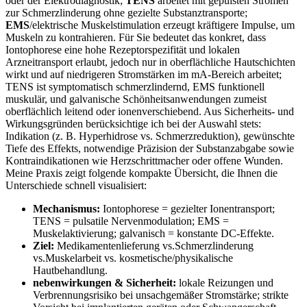
oder der‌ Elektrodiagnostik;
TENS
arbeitet mit gepulsten Strömen
zur Schmerzlinderung ohne ⁣gezielte Substanztransporte; ‌
EMS
/elektrische ⁤Muskelstimulation erzeugt kräftigere⁣ Impulse, um
Muskeln zu kontrahieren. Für Sie bedeutet ‌das⁤ konkret, dass
Iontophorese eine hohe Rezeptorspezifität und lokalen
Arzneitransport erlaubt, jedoch nur in ⁤oberflächliche Hautschichten
wirkt und auf niedrigeren Stromstärken im mA‑Bereich arbeitet;
TENS ist symptomatisch schmerzlindernd, EMS funktionell
muskulär, und⁤ galvanische Schönheitsanwendungen zumeist
oberflächlich ⁣leitend oder ionenverschiebend. Aus Sicherheits- ‌und
Wirkungsgründen berücksichtige ich bei der⁢ Auswahl stets:
Indikation (z. B. Hyperhidrose ⁤vs. Schmerzreduktion), gewünschte
Tiefe des Effekts, notwendige Präzision der Substanzabgabe sowie
Kontraindikationen wie⁢ Herzschrittmacher oder offene Wunden.
Meine Praxis zeigt folgende kompakte Übersicht, die Ihnen die
Unterschiede schnell visualisiert:
Mechanismus:
Iontophorese = gezielter ⁤Ionentransport;
TENS ‌= pulsatile Nervenmodulation; EMS =
Muskelaktivierung; ⁣galvanisch = konstante⁣ DC‑Effekte.
Ziel:
Medikamentenlieferung ​vs.Schmerzlinderung
vs.Muskelarbeit vs. kosmetische/physikalische
Hautbehandlung.
nebenwirkungen & Sicherheit:
lokale ‌Reizungen und
Verbrennungsrisiko bei ⁤unsachgemäßer Stromstärke; strikte