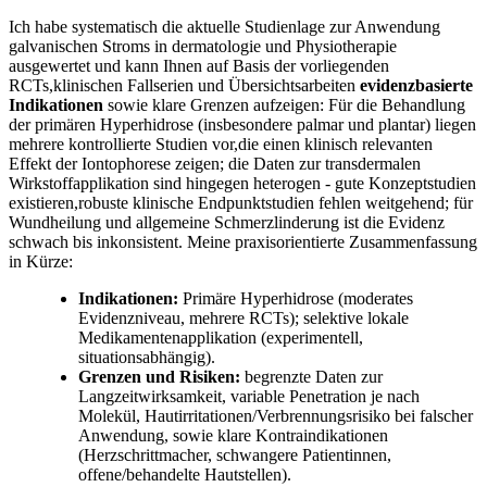
Ich habe systematisch die aktuelle Studienlage zur Anwendung
galvanischen Stroms in dermatologie und Physiotherapie
ausgewertet und kann Ihnen auf Basis der vorliegenden⁤
RCTs,klinischen Fallserien und Übersichtsarbeiten
evidenzbasierte
Indikationen
sowie klare Grenzen aufzeigen: Für die Behandlung
der primären Hyperhidrose (insbesondere palmar und plantar) liegen
mehrere ‍kontrollierte Studien vor,die einen klinisch⁢ relevanten
Effekt der Iontophorese zeigen; die Daten zur transdermalen
Wirkstoffapplikation sind hingegen heterogen -​ gute Konzeptstudien
existieren,robuste klinische Endpunktstudien fehlen weitgehend;⁤ für
Wundheilung und allgemeine ⁢Schmerzlinderung ist die Evidenz
schwach bis inkonsistent. Meine praxisorientierte Zusammenfassung‌
in Kürze:
Indikationen:
Primäre Hyperhidrose (moderates‍
Evidenzniveau,‍ mehrere RCTs); selektive lokale
Medikamentenapplikation (experimentell,‌
situationsabhängig).
Grenzen und Risiken:
begrenzte Daten zur
Langzeitwirksamkeit, variable Penetration je nach
Molekül, Hautirritationen/Verbrennungsrisiko bei falscher
Anwendung, sowie klare Kontraindikationen
(Herzschrittmacher, schwangere Patientinnen,
offene/behandelte Hautstellen).