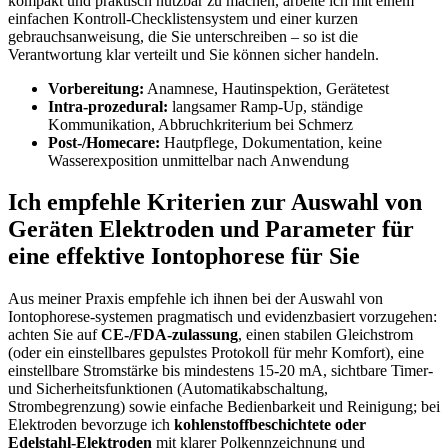
kompakt ⁣und praktisch nutzbar zu machen, arbeite ⁣ich mit einem
einfachen Kontroll-Checklistensystem und einer kurzen
gebrauchsanweisung, die Sie unterschreiben – so ist die
Verantwortung ‍klar verteilt​ und Sie können sicher handeln.
Vorbereitung:
Anamnese, Hautinspektion, Gerätetest
Intra-prozedural:
langsamer Ramp-Up, ständige⁣
Kommunikation, Abbruchkriterium bei Schmerz
Post-/Homecare:
Hautpflege,⁣ Dokumentation, keine
Wasserexposition unmittelbar nach Anwendung
Ich empfehle Kriterien zur Auswahl von
Geräten Elektroden und Parameter für
eine effektive ‌Iontophorese für Sie
Aus meiner Praxis empfehle ich ihnen bei der Auswahl von
Iontophorese-systemen pragmatisch und evidenzbasiert vorzugehen:
achten Sie auf
CE‑/FDA‑zulassung
, einen stabilen Gleichstrom
(oder ein einstellbares gepulstes⁤ Protokoll für mehr Komfort), eine
einstellbare Stromstärke bis mindestens 15-20 mA, sichtbare Timer-
und Sicherheitsfunktionen (Automatikabschaltung,
Strombegrenzung) sowie einfache Bedienbarkeit und Reinigung; bei
Elektroden bevorzuge ich
kohlenstoffbeschichtete oder
Edelstahl‑Elektroden
mit klarer ⁣Polkennzeichnung ‍und