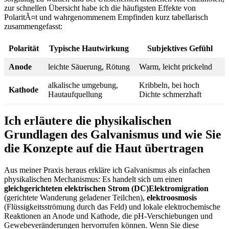
zur schnellen⁣ Übersicht habe ich die häufigsten Effekte von
PolaritÃ¤t und wahrgenommenem Empfinden kurz tabellarisch
zusammengefasst:
Polarität
Typische Hautwirkung
Subjektives Gefühl
Anode
leichte Säuerung, Rötung
Warm, leicht⁤ prickelnd
alkalische umgebung,
Kribbeln, bei hoch
Kathode
Hautaufquellung
Dichte schmerzhaft
Ich erläutere die physikalischen
Grundlagen des Galvanismus ​und wie Sie
die ‍Konzepte auf die Haut übertragen
Aus meiner Praxis heraus erkläre ich Galvanismus⁣ als einfachen
physikalischen Mechanismus: Es handelt sich um einen
gleichgerichteten elektrischen ‍Strom (DC)Elektromigration
(gerichtete Wanderung geladener ⁤Teilchen),‌
elektroosmosis
(Flüssigkeitsströmung durch das Feld) und lokale elektrochemische
Reaktionen an Anode und⁣ Kathode, die pH‑Verschiebungen und
Gewebeveränderungen hervorrufen können. Wenn Sie diese