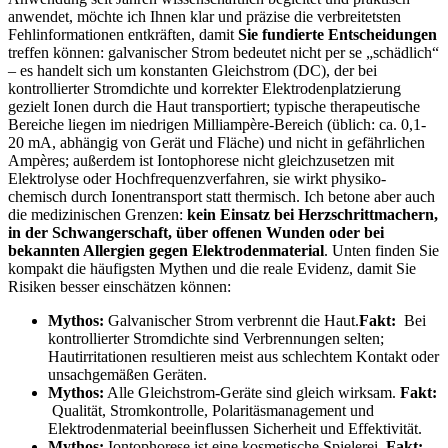
anwendet, möchte ich Ihnen klar und präzise die verbreitetsten
Fehlinformationen entkräften, damit
Sie fundierte Entscheidungen
treffen können: galvanischer Strom bedeutet ‌nicht per se „schädlich“
– es handelt sich um konstanten Gleichstrom (DC), der bei
kontrollierter Stromdichte und korrekter Elektrodenplatzierung
gezielt Ionen durch die Haut transportiert; typische therapeutische
Bereiche liegen im niedrigen Milliampère-Bereich (üblich: ca. ⁤0,1-
20 mA, abhängig​ von Gerät und Fläche) ​und⁤ nicht in gefährlichen
Ampères; außerdem ist Iontophorese nicht gleichzusetzen mit
Elektrolyse oder⁢ Hochfrequenzverfahren, sie wirkt physiko-
chemisch‍ durch Ionentransport statt thermisch.⁢ Ich betone aber auch
die medizinischen Grenzen:
kein Einsatz bei Herzschrittmachern,
in der Schwangerschaft, über offenen Wunden oder ​bei
bekannten Allergien gegen Elektrodenmaterial
. Unten finden Sie⁢
kompakt die häufigsten Mythen und die reale Evidenz, damit Sie
Risiken ⁢besser einschätzen können:
Mythos:
Galvanischer Strom verbrennt die Haut.
Fakt:
‍ Bei
kontrollierter ​Stromdichte⁣ sind Verbrennungen selten;
Hautirritationen resultieren meist aus schlechtem Kontakt oder
unsachgemäßen Geräten.
Mythos:
Alle Gleichstrom-Geräte‍ sind gleich wirksam.
Fakt:
‌ Qualität,⁢ Stromkontrolle, Polaritäsmanagement und
Elektrodenmaterial beeinflussen Sicherheit und Effektivität.
Mythos:
Iontophorese ist eine kosmetische Spielerei.
Fakt: