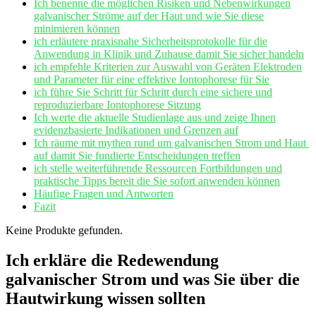
Ich benenne ‍die möglichen Risiken und Nebenwirkungen
galvanischer Ströme auf der Haut und wie Sie diese
minimieren können
ich erläutere praxisnahe Sicherheitsprotokolle für⁢ die
Anwendung in⁤ Klinik und Zuhause damit Sie sicher handeln
ich empfehle‌ Kriterien zur ⁢Auswahl von Geräten Elektroden
und Parameter für eine effektive Iontophorese für Sie
ich führe Sie Schritt für Schritt durch eine sichere und
reproduzierbare Iontophorese Sitzung
Ich werte die aktuelle Studienlage aus und zeige Ihnen
evidenzbasierte Indikationen und Grenzen auf
Ich räume mit mythen rund um galvanischen Strom und Haut ​
auf damit ⁤Sie fundierte Entscheidungen treffen
ich stelle weiterführende Ressourcen Fortbildungen und
praktische Tipps bereit die Sie sofort anwenden können
Häufige Fragen und Antworten
Fazit
Keine Produkte gefunden.
Ich erkläre die‍ Redewendung
⁤galvanischer Strom und was Sie über die
Hautwirkung‍ wissen sollten