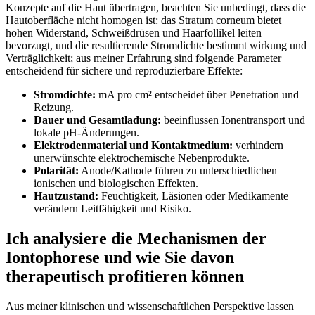
Konzepte auf die Haut übertragen, beachten Sie unbedingt, dass die
Hautoberfläche nicht homogen ist: das Stratum corneum bietet
hohen Widerstand, Schweißdrüsen und Haarfollikel leiten
bevorzugt, und die resultierende Stromdichte bestimmt wirkung und
Verträglichkeit; aus ⁢meiner Erfahrung ‌sind‍ folgende Parameter
entscheidend für sichere und reproduzierbare Effekte:
Stromdichte:
mA pro​ cm² entscheidet über ⁢Penetration und
Reizung.
Dauer und Gesamtladung:
‌beeinflussen Ionentransport und
lokale pH‑Änderungen.
Elektrodenmaterial und Kontaktmedium:
verhindern
unerwünschte elektrochemische Nebenprodukte.
Polarität:
Anode/Kathode führen ⁣zu unterschiedlichen
ionischen und biologischen Effekten.
Hautzustand:
Feuchtigkeit, Läsionen oder Medikamente
verändern Leitfähigkeit und Risiko.
Ich analysiere die Mechanismen der
Iontophorese⁢ und wie Sie‍ davon
therapeutisch profitieren können
Aus meiner klinischen und wissenschaftlichen Perspektive ‌lassen