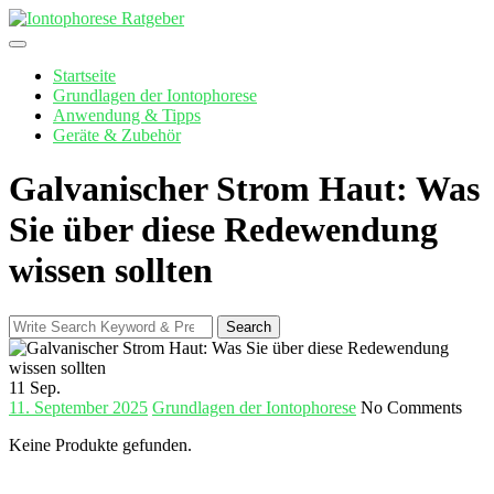
Skip
to
content
Startseite
Grundlagen der Iontophorese
Anwendung & Tipps
Geräte & Zubehör
Galvanischer Strom Haut: Was
Sie über diese Redewendung
wissen sollten
Search
Search
for:
11
Sep.
11. September 2025
Grundlagen der Iontophorese
No Comments
Keine Produkte gefunden.