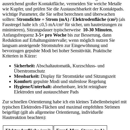
⁣ausreichend großer ​Kontaktfläche, vermeiden Sie weiche Metalle
wie Kupfer, und prüfen⁢ Sie die Austauschbarkeit der Kontaktpads.
⁤wichtige ⁣Parameter, die Sie selbst berechnen und ‌überwachen
sollten:
Stromdichte = Strom (mA) / Elektrodenfläche (cm²)
(als
Faustregel halte ich ≤0,5 mA/cm² für sicher, um hautreizungen zu
minimieren), Sitzungsdauer typischerweise ⁣
10-30 Minuten
,
Anfangsfrequenz
3-5× pro Woche
bis zur Besserung, dann
Reduktion auf Erhaltungsintervalle; wenn möglich nutzen Sie
langsam ansteigende Stromstufen zur Eingewöhnung und
bevorzugen gepulste Modi ⁤bei hoher Sensitivität. Praktische
Kriterien⁣ in Kürze:
Sicherheit:
Abschaltautomatik,⁢ Kurzschluss‑ und
Überstromschutz
Messbarkeit:
Display für Stromstärke und Sitzungszeit
Komfort:
gepulste Modi und ⁢stufenlose Regelung
Hygiene/Unterhalt:
abnehmbare,⁤ leicht reinigbare⁣
Elektroden und austauschbare Pads
Zur schnellen Orientierung habe ich ein kleines ⁤Tabellenbeispiel ​mit
typischen Elektroden‑Flächen und maximal empfehlten Strömen
beigefügt (gilt als allgemeine Orientierung, individuelle
‍Hautreaktion⁢ beachten):