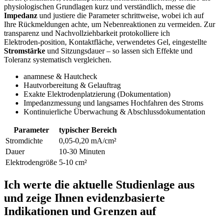
physiologischen Grundlagen kurz und verständlich, messe die ⁤
Impedanz
und justiere die Parameter schrittweise, wobei ich auf
Ihre Rückmeldungen ⁢achte, um Nebenreaktionen zu vermeiden.​ Zur
transparenz und Nachvollziehbarkeit protokolliere ich
⁣Elektroden‑position, Kontaktfläche, verwendetes Gel, eingestellte
Stromstärke
und Sitzungsdauer – so lassen sich Effekte und
Toleranz systematisch vergleichen.
anamnese‌ & Hautcheck
Hautvorbereitung & Gelauftrag
Exakte⁣ Elektrodenplatzierung (Dokumentation)
Impedanzmessung und langsames Hochfahren des⁣ Stroms
Kontinuierliche Überwachung & Abschlussdokumentation
Parameter
typischer Bereich
Stromdichte
0,05-0,20 mA/cm²
Dauer
10-30 Minuten
Elektrodengröße
5-10 cm²
Ich werte die aktuelle Studienlage aus
und zeige Ihnen evidenzbasierte
Indikationen und​ Grenzen auf