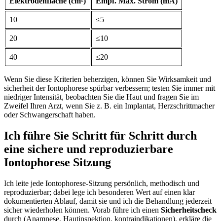
Elektrodenfläche (cm²)
Empf. Max. Strom (mA)
10
≤5
20
≤10
40
≤20
Wenn Sie diese Kriterien beherzigen, können Sie Wirksamkeit und
sicherheit der Iontophorese spürbar verbessern; testen Sie immer mit
niedriger Intensität, beobachten Sie die Haut und fragen Sie im
Zweifel Ihren Arzt, wenn Sie z. B. ein Implantat, Herzschrittmacher‌
oder Schwangerschaft‍ haben.
Ich führe Sie Schritt für Schritt durch
eine sichere und reproduzierbare
Iontophorese Sitzung
Ich leite jede Iontophorese-Sitzung persönlich, methodisch und⁤
reproduzierbar; dabei lege ich besonderen⁤ Wert auf einen klar
dokumentierten Ablauf, damit sie und ich die Behandlung jederzeit⁢
sicher wiederholen können. Vorab führe ich einen
Sicherheitscheck
durch (Anamnese, Hautinspektion, kontraindikationen), erkläre die