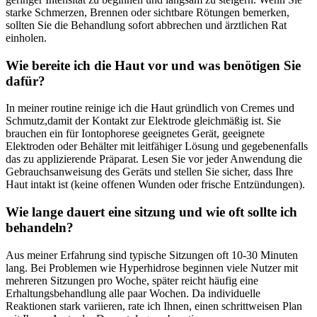
starke Schmerzen, Brennen oder sichtbare‌ Rötungen bemerken,
sollten Sie die Behandlung sofort abbrechen und ärztlichen Rat
einholen.
Wie bereite ich ⁤die Haut vor und was benötigen Sie
dafür?
In meiner routine reinige ich die Haut gründlich von Cremes und
‌Schmutz,damit der Kontakt zur Elektrode gleichmäßig ist. Sie​
brauchen ein für Iontophorese geeignetes‍ Gerät, geeignete
Elektroden oder Behälter mit leitfähiger Lösung und gegebenenfalls
das zu applizierende Präparat. ⁢Lesen Sie vor jeder Anwendung die
Gebrauchsanweisung des Geräts und stellen Sie sicher, dass Ihre
Haut intakt ist (keine offenen Wunden oder frische Entzündungen).
Wie⁣ lange dauert eine sitzung und wie ​oft sollte ich
behandeln?
Aus meiner ⁢Erfahrung sind typische Sitzungen oft 10-30 Minuten
lang. Bei Problemen ⁢wie Hyperhidrose⁢ beginnen⁢ viele Nutzer mit
mehreren Sitzungen pro Woche, später reicht häufig eine
Erhaltungsbehandlung alle paar Wochen. Da individuelle
Reaktionen stark variieren, rate ich Ihnen, einen schrittweisen Plan