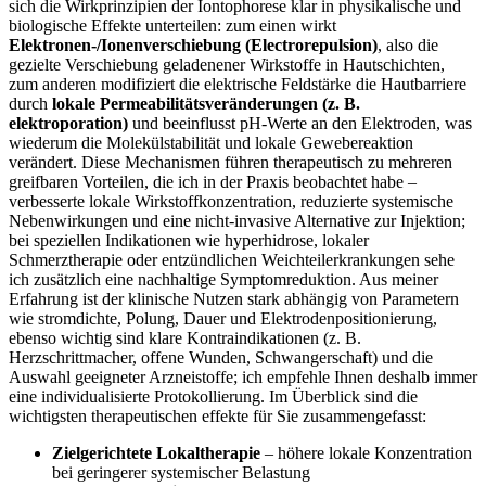
sich die Wirkprinzipien der ​Iontophorese klar in physikalische ⁣und​
biologische Effekte unterteilen: zum einen wirkt
Elektronen-/Ionenverschiebung (Electrorepulsion)
, also die ​
gezielte Verschiebung‍ geladenener Wirkstoffe in Hautschichten,
zum anderen modifiziert die elektrische Feldstärke die Hautbarriere
durch
lokale Permeabilitätsveränderungen (z. B.
elektroporation)
und beeinflusst pH-Werte an den Elektroden, was
wiederum die Molekülstabilität und lokale Gewebereaktion
verändert.⁤ Diese Mechanismen führen therapeutisch zu mehreren
greifbaren Vorteilen, ​die ich ⁣in der Praxis beobachtet habe –
verbesserte lokale Wirkstoffkonzentration, reduzierte systemische
Nebenwirkungen und eine ​nicht-invasive Alternative‍ zur Injektion;
bei speziellen Indikationen wie hyperhidrose, ‌lokaler
Schmerztherapie oder entzündlichen Weichteilerkrankungen sehe
ich zusätzlich eine nachhaltige Symptomreduktion. Aus meiner
Erfahrung ist ⁤der klinische Nutzen stark abhängig⁤ von Parametern
wie stromdichte, Polung, Dauer und Elektrodenpositionierung,
ebenso wichtig ​sind klare Kontraindikationen (z. B.‌
Herzschrittmacher, offene Wunden, Schwangerschaft) und die
Auswahl geeigneter Arzneistoffe; ich empfehle Ihnen‍ deshalb immer
eine‌ individualisierte Protokollierung. Im Überblick sind die
wichtigsten therapeutischen effekte für Sie zusammengefasst:
Zielgerichtete Lokaltherapie
– höhere lokale Konzentration
bei geringerer systemischer Belastung