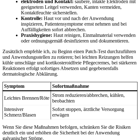
elektroden und Kontakt:
saubere, intakte Elektroden mit
geeignetem Leitgel verwenden, Kanten vermeiden,
Kontaktfeuchte sicherstellen.
Kontrolle:
Haut vor und nach der Anwendung
inspizieren, Patientensymptome ernst nehmen und bei
Auffälligkeiten sofort abbrechen.
Praxishygiene:
Haut reinigen, Einmalmaterial verwenden
oder ordnungsgemäß desinfizieren und dokumentieren.
Zusätzlich empfehle ich, zu Beginn einen Patch‑Test durchzuführen
und‍ Anwendungsstellen zu rotieren; bei leichten Reizungen helfen
kühle umschläge und kortikosteroidfreie Pflegecremes, bei stärkeren
Reaktionen erfolgt sofortiges Absetzen ⁣und gegebenenfalls
dermatologische Abklärung.
Symptom
Sofortmaßnahme
Strom reduzieren/abbrechen, kühlen,
Leichtes⁣ Brennen/Röte
beobachten
Intensiver
Sofort stoppen, ärztliche Versorgung
Schmerz/Blasen
erwägen
Wenn ⁢Sie diese Maßnahmen⁢ befolgen, schränken Sie die Risiken
deutlich ein und⁤ erhöhen die Sicherheit bei der Anwendung
galvanischer Ströme.