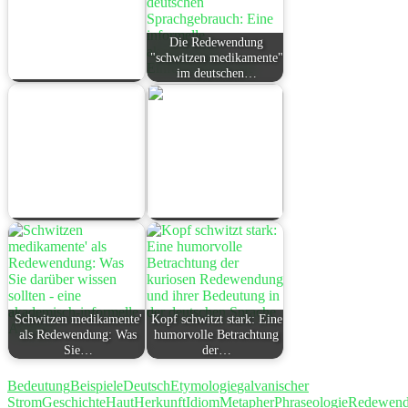
Die Redewendung
"schwitzen medikamente"
im deutschen…
Schwitzen medikamente'
Kopf schwitzt stark: Eine
als Redewendung: Was
humorvolle Betrachtung
Sie…
der…
Bedeutung
Beispiele
Deutsch
Etymologie
galvanischer
Strom
Geschichte
Haut
Herkunft
Idiom
Metapher
Phraseologie
Redewen