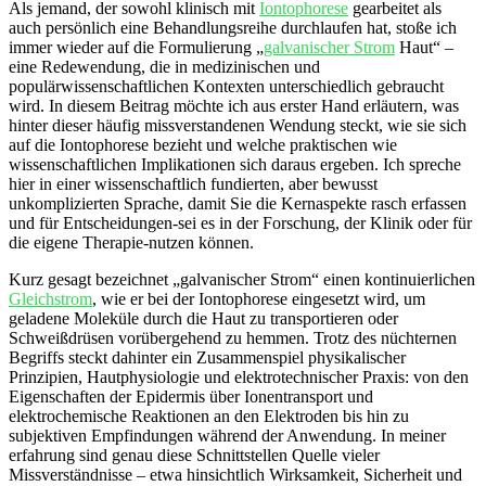
Als jemand, der sowohl klinisch mit
Iontophorese
gearbeitet als
auch persönlich eine Behandlungsreihe durchlaufen⁤ hat, stoße ich
immer wieder auf die Formulierung „
galvanischer Strom
Haut“ –
eine Redewendung, die in medizinischen und
populärwissenschaftlichen Kontexten unterschiedlich gebraucht
wird. In diesem ‌Beitrag möchte ich aus erster Hand erläutern, was
hinter dieser häufig missverstandenen Wendung steckt, wie sie sich
‍auf die Iontophorese bezieht ​und welche praktischen wie
wissenschaftlichen Implikationen sich daraus‌ ergeben. Ich spreche
hier in einer wissenschaftlich fundierten, aber bewusst
⁤unkomplizierten Sprache, damit Sie die ​Kernaspekte rasch erfassen
und für Entscheidungen-sei es ‌in​ der⁢ Forschung, der Klinik oder für
die eigene Therapie-nutzen können.
Kurz gesagt bezeichnet „galvanischer Strom“ einen kontinuierlichen
Gleichstrom
, wie er bei der Iontophorese eingesetzt‍ wird, um
geladene Moleküle durch die Haut zu transportieren oder
Schweißdrüsen vorübergehend zu hemmen. ⁤Trotz des nüchternen‌
Begriffs steckt dahinter ein Zusammenspiel physikalischer
Prinzipien, Hautphysiologie und elektrotechnischer Praxis: von den
Eigenschaften der Epidermis über Ionentransport und
elektrochemische Reaktionen an den Elektroden bis hin zu
subjektiven Empfindungen während der ‍Anwendung. In meiner
erfahrung sind genau diese Schnittstellen Quelle vieler
Missverständnisse – etwa hinsichtlich Wirksamkeit, Sicherheit und⁤