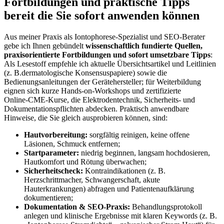
Fortbildungen ‌und praktische Tipps
bereit die Sie sofort anwenden können
Aus meiner Praxis als Iontophorese‑Spezialist und SEO‑Berater
gebe ‌ich Ihnen gebündelt
wissenschaftlich fundierte Quellen,
praxisorientierte Fortbildungen und sofort umsetzbare Tipps
:
Als Lesestoff empfehle ich aktuelle Übersichtsartikel und Leitlinien
(z. B.dermatologische Konsensuspapiere) sowie die
Bedienungsanleitungen⁣ der Gerätehersteller; für Weiterbildung
eignen sich kurze Hands‑on‑Workshops und zertifizierte
⁣Online‑CME‑Kurse, die Elektrodentechnik, Sicherheits‑ und
Dokumentationspflichten abdecken. Praktisch anwendbare
Hinweise, die Sie gleich ausprobieren können, sind:
Hautvorbereitung:
sorgfältig reinigen, keine offene
Läsionen, Schmuck entfernen;
Startparameter:
niedrig beginnen, langsam hochdosieren,
Hautkomfort und Rötung überwachen;
Sicherheitscheck:
Kontraindikationen⁣ (z. B.
Herzschrittmacher, Schwangerschaft,‌ akute
Hauterkrankungen)⁢ abfragen und Patientenaufklärung
dokumentieren;
Dokumentation & SEO‑Praxis:
Behandlungsprotokoll
anlegen und klinische Ergebnisse mit klaren Keywords (z. B.