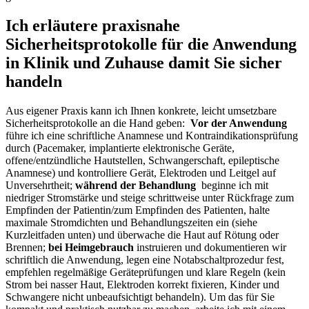
Ich erläutere praxisnahe
Sicherheitsprotokolle für die Anwendung
in Klinik und Zuhause damit ⁢Sie sicher
handeln
Aus eigener ‌Praxis kann ich Ihnen ⁤konkrete, ⁣leicht umsetzbare
Sicherheitsprotokolle an die Hand geben: ⁢
Vor der Anwendung
führe ich eine schriftliche Anamnese und Kontraindikationsprüfung
durch (Pacemaker, implantierte elektronische Geräte,
offene/entzündliche Hautstellen, Schwangerschaft, epileptische
Anamnese) und kontrolliere Gerät, Elektroden und ⁤Leitgel auf
⁣Unversehrtheit;
während der Behandlung
‌ beginne ich ⁢mit
niedriger Stromstärke und steige⁣ schrittweise unter Rückfrage zum
Empfinden der Patientin/zum Empfinden des Patienten, halte
maximale Stromdichten ‌und Behandlungszeiten ein (siehe
Kurzleitfaden unten) und überwache die Haut auf Rötung oder
Brennen;
bei Heimgebrauch
instruieren und dokumentieren wir
schriftlich die Anwendung, legen eine Notabschaltprozedur fest,
empfehlen regelmäßige Geräteprüfungen und klare Regeln (kein
Strom bei nasser Haut, Elektroden korrekt fixieren, Kinder und
Schwangere nicht unbeaufsichtigt behandeln). Um das für ‍Sie‍