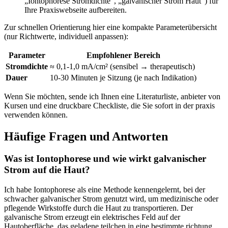
„Iontophorese Stromdichte“, „galvanischer Strom ​Haut“) für
Ihre Praxiswebseite aufbereiten.
Zur schnellen Orientierung hier eine ‍kompakte Parameterübersicht
(nur Richtwerte, individuell anpassen): ‍
Parameter
Empfohlener Bereich
Stromdichte
≈ 0,1-1,0 mA/cm² (sensibel → therapeutisch)
Dauer
10-30 Minuten ⁣je Sitzung⁢ (je ⁢nach Indikation)
Wenn Sie möchten, sende ich Ihnen eine Literaturliste, ⁤anbieter von
Kursen und eine druckbare Checkliste, die Sie sofort in‍ der praxis
verwenden können.
Häufige Fragen und Antworten
Was ist Iontophorese und wie wirkt ‌galvanischer
Strom auf die Haut?
Ich habe Iontophorese als eine Methode⁤ kennengelernt, bei der
schwacher galvanischer Strom genutzt wird, um medizinische oder
pflegende Wirkstoffe durch die Haut zu transportieren. Der
galvanische Strom⁣ erzeugt ein elektrisches Feld auf der⁢
Hautoberfläche, das ​geladene‌ teilchen in eine bestimmte richtung