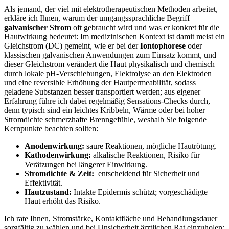
Als jemand, der viel mit elektrotherapeutischen Methoden arbeitet,
erkläre ich‍ Ihnen, warum der umgangssprachliche Begriff
galvanischer Strom
oft gebraucht wird und was er konkret für die‌
Hautwirkung bedeutet: Im medizinischen ⁢Kontext ist damit meist ein
Gleichstrom (DC) gemeint, wie er bei der
Iontophorese
oder
klassischen galvanischen Anwendungen zum Einsatz kommt, und
dieser Gleichstrom verändert die⁤ Haut physikalisch und chemisch –
durch lokale pH-Verschiebungen, Elektrolyse an den Elektroden
und eine reversible Erhöhung der Hautpermeabilität, sodass
geladene Substanzen besser transportiert werden; aus eigener ​
Erfahrung führe ich dabei ​regelmäßig⁤ Sensations-Checks durch,
denn typisch ⁢sind ein⁢ leichtes Kribbeln,​ Wärme oder‌ bei hoher
Stromdichte schmerzhafte Brenngefühle, weshalb Sie folgende
Kernpunkte beachten sollten:
Anodenwirkung:
saure Reaktionen, mögliche Hautrötung.
Kathodenwirkung:
alkalische Reaktionen, Risiko für
Verätzungen bei längerer Einwirkung.
Stromdichte & Zeit:
⁤ entscheidend für Sicherheit und
Effektivität.
Hautzustand:
Intakte Epidermis schützt; vorgeschädigte
Haut erhöht das Risiko.
Ich rate Ihnen, Stromstärke, Kontaktfläche und ⁣Behandlungsdauer
sorgfältig zu wählen und bei⁤ Unsicherheit ärztlichen Rat einzuholen;