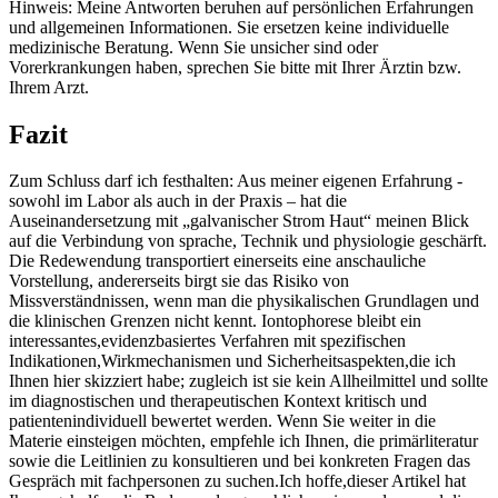
Hinweis: Meine Antworten beruhen auf persönlichen Erfahrungen
und allgemeinen Informationen. Sie ersetzen keine individuelle
medizinische ‌Beratung. Wenn Sie unsicher sind oder
Vorerkrankungen haben, sprechen​ Sie‌ bitte mit Ihrer Ärztin bzw.
Ihrem Arzt.
Fazit
Zum Schluss darf ich festhalten: Aus meiner eigenen Erfahrung ‌-
sowohl ⁤im Labor ⁢als auch in der Praxis – hat die
Auseinandersetzung mit „galvanischer Strom Haut“ meinen Blick
auf⁢ die Verbindung von sprache, Technik und physiologie geschärft.
Die Redewendung⁤ transportiert einerseits eine ⁢anschauliche‍
Vorstellung, ⁢andererseits birgt sie das Risiko von
Missverständnissen, wenn man⁣ die physikalischen Grundlagen⁣ und
die klinischen ⁣Grenzen nicht kennt. Iontophorese bleibt ein
interessantes,evidenzbasiertes Verfahren mit spezifischen
Indikationen,Wirkmechanismen und Sicherheitsaspekten,die ich
Ihnen hier skizziert‌ habe; zugleich ist ‌sie kein Allheilmittel und sollte
im diagnostischen und therapeutischen Kontext kritisch und
patientenindividuell bewertet werden. Wenn Sie weiter in die
‍Materie einsteigen möchten, empfehle ich Ihnen, die primärliteratur
sowie die ​Leitlinien zu konsultieren und bei konkreten Fragen das
Gespräch mit fachpersonen zu suchen.Ich hoffe,dieser Artikel hat