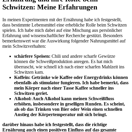
Schwitzen: ⁢Meine Erfahrungen
In meinen Experimenten‌ mit der Ernährung habe ich festgestellt,
dass bestimmte Lebensmittel eine erhebliche Rolle beim Schwitzen
spielen. ‌Ich habe mich dabei auf eine Mischung ⁣aus persönlicher
Erfahrung und wissenschaftlicher Recherche gestützt. Besonders
bemerkenswert war die Auswirkung ​folgender Nahrungsmittel auf
mein Schwitzverhalten:
schärfere Speisen:
Chili⁣ und andere scharfe Gewürze
können die ⁢Schweißproduktion anregen. Es⁣ hat mich ​
überrascht, ⁢wie schnell ich nach ‌einer scharfen Mahlzeit ‌ins
Schwitzen kam.
Koffein:
Getränke wie Kaffee oder Energydrinks können
ebenfalls als stimulator ⁣fungieren. Ich habe‍ bemerkt, dass
mein Körper nach‍ einer Tasse Kaffee schneller ins
⁢Schwitzen geriet.
Alkohol:
‍Auch Alkohol kann meinen Schweißfluss
erhöhen, insbesondere in geselligen Runden. Es scheint,
als ‌ob das Trinken von Bier oder Wein einen⁣ schnellen
Anstieg der Körpertemperatur mit sich bringt.
darüber hinaus habe ich festgestellt, dass die richtige
Ernährung auch ⁤einen positiven Einfluss ‍auf das gesamte