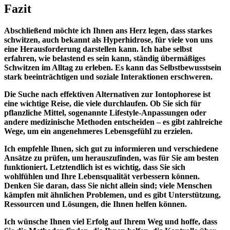
Fazit
Abschließend möchte ich Ihnen⁤ ans Herz legen, dass ⁤starkes
schwitzen, auch bekannt als ‍Hyperhidrose, für ⁤viele von uns⁢
eine Herausforderung darstellen kann. Ich habe selbst
erfahren, wie belastend es sein kann, ständig übermäßiges
Schwitzen​ im Alltag zu erleben. Es kann ⁣das Selbstbewusstsein
stark ⁢beeinträchtigen und soziale Interaktionen erschweren.
Die Suche nach effektiven Alternativen⁤ zur Iontophorese ist
eine wichtige Reise, die viele ‌durchlaufen. Ob Sie sich​ für
pflanzliche ​Mittel, sogenannte Lifestyle-Anpassungen oder
⁣andere medizinische Methoden entscheiden – es⁣ gibt zahlreiche
Wege, um ein angenehmeres Lebensgefühl zu‍ erzielen.
Ich empfehle‌ Ihnen, sich⁣ gut zu informieren​ und verschiedene
Ansätze zu prüfen, um⁤ herauszufinden, was für​ Sie am besten
funktioniert. Letztendlich ist ⁣es wichtig, dass Sie sich
wohlfühlen⁣ und Ihre ⁤Lebensqualität verbessern​ können.
Denken Sie‌ daran, dass Sie nicht allein⁢ sind; viele ⁤Menschen
kämpfen​ mit ähnlichen ⁤Problemen, und es gibt Unterstützung,
Ressourcen und Lösungen, die Ihnen ⁤helfen können.
Ich wünsche Ihnen viel Erfolg auf Ihrem ⁤Weg und hoffe, dass