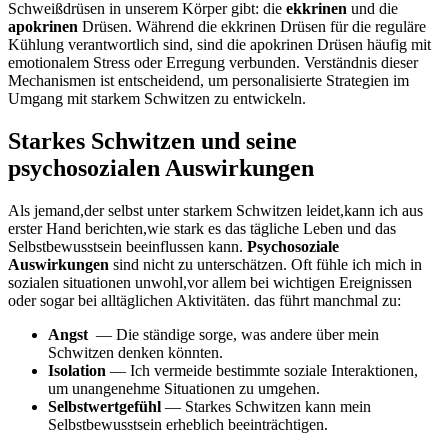
Schweißdrüsen in unserem Körper gibt: die
ekkrinen
⁣und die
apokrinen
Drüsen. Während die ekkrinen Drüsen für die reguläre
⁣Kühlung verantwortlich sind, sind die apokrinen Drüsen häufig mit
emotionalem ​Stress oder ​Erregung verbunden. Verständnis dieser
Mechanismen​ ist entscheidend, um personalisierte Strategien im
Umgang mit starkem ‍Schwitzen zu entwickeln.
Starkes Schwitzen und seine
‌psychosozialen Auswirkungen
Als jemand,der selbst unter starkem Schwitzen leidet,kann ich aus⁢
erster Hand berichten,wie stark es das tägliche Leben und das⁣
Selbstbewusstsein beeinflussen kann.
Psychosoziale
Auswirkungen
sind nicht zu unterschätzen. Oft ​fühle⁢ ich⁢ mich in
sozialen situationen unwohl,vor allem⁣ bei wichtigen Ereignissen
oder sogar bei alltäglichen Aktivitäten. ⁢das führt manchmal zu:​
Angst
⁢ — Die​ ständige sorge, was andere über ‌mein
Schwitzen‍ denken könnten.
Isolation
— Ich vermeide bestimmte soziale Interaktionen,
um unangenehme Situationen zu⁢ umgehen.
Selbstwertgefühl
— ‍Starkes Schwitzen kann mein​
Selbstbewusstsein⁤ erheblich beeinträchtigen.