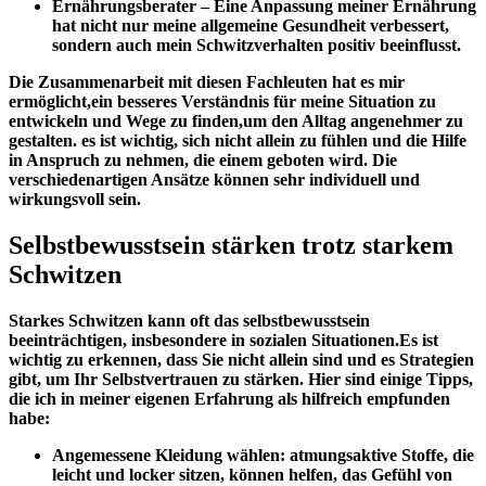
Ernährungsberater
– Eine⁣ Anpassung meiner Ernährung‌
hat nicht nur ‌meine allgemeine Gesundheit ⁣verbessert,
sondern⁣ auch mein Schwitzverhalten positiv ⁢beeinflusst.
Die Zusammenarbeit mit diesen Fachleuten ‌hat es‌ mir
ermöglicht,ein besseres Verständnis für meine Situation zu
entwickeln und⁣ Wege zu finden,um den Alltag angenehmer‌ zu
gestalten.⁣ es ist wichtig, sich nicht allein zu fühlen‍ und die Hilfe
in Anspruch zu nehmen, die einem⁣ geboten wird. Die
verschiedenartigen Ansätze können sehr individuell und
wirkungsvoll sein.
Selbstbewusstsein stärken trotz starkem
⁢Schwitzen
Starkes Schwitzen kann oft das selbstbewusstsein
beeinträchtigen, insbesondere ‍in sozialen⁢ Situationen.Es ist
wichtig ⁣zu erkennen, dass Sie nicht allein sind⁣ und es Strategien
gibt, um Ihr Selbstvertrauen zu stärken. Hier sind ⁢einige Tipps,
die ich in meiner eigenen Erfahrung ‌als hilfreich empfunden
habe:
Angemessene Kleidung wählen:
⁢atmungsaktive ⁢Stoffe, die
‍leicht⁢ und locker sitzen, können helfen, das ⁢Gefühl ⁣von