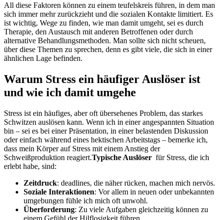
All diese Faktoren können zu einem teufelskreis führen, in dem man
sich immer ⁤mehr zurückzieht und die sozialen Kontakte limitiert. Es
ist ⁢wichtig, Wege zu​ finden,⁢ wie ‌man damit umgeht, sei es durch
‌Therapie, den Austausch mit anderen⁤ Betroffenen oder durch
alternative Behandlungsmethoden.‍ Man⁢ sollte sich nicht scheuen,
über diese Themen zu sprechen, denn es gibt viele, die ⁣sich in einer
ähnlichen Lage befinden.
Warum Stress ein häufiger Auslöser ⁤ist
und wie⁢ ich damit umgehe
Stress ist ein häufiges, aber oft⁤ übersehenes Problem, das starkes
Schwitzen auslösen ⁢kann. Wenn ich in ⁣einer angespannten Situation
bin – sei es bei einer Präsentation, ‍in einer belastenden Diskussion
oder einfach während eines hektischen ⁢Arbeitstags ⁢– bemerke ich,
dass ​mein Körper auf Stress mit einem Anstieg der
Schweißproduktion reagiert.
Typische Auslöser
⁤ für Stress, die ich
⁣erlebt habe, sind:
Zeitdruck
: deadlines, die näher rücken, machen mich nervös.
Soziale Interaktionen
:⁤ Vor allem in neuen oder unbekannten
umgebungen fühle ich ⁣mich‍ oft unwohl.
Überforderung
: Zu viele Aufgaben gleichzeitig können zu
einem ‍Gefühl der Hilflosigkeit ⁢führen.