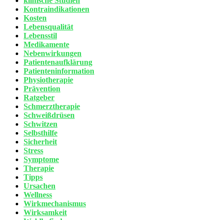
klinische Studien
Kontraindikationen
Kosten
Lebensqualität
Lebensstil
Medikamente
Nebenwirkungen
Patientenaufklärung
Patienteninformation
Physiotherapie
Prävention
Ratgeber
Schmerztherapie
Schweißdrüsen
Schwitzen
Selbsthilfe
Sicherheit
Stress
Symptome
Therapie
Tipps
Ursachen
Wellness
Wirkmechanismus
Wirksamkeit