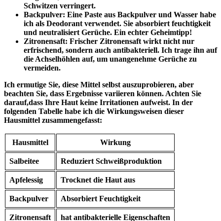
Schwitzen verringert.
Backpulver:
⁢Eine Paste aus Backpulver und Wasser‌ habe
ich als Deodorant ‍verwendet. Sie absorbiert feuchtigkeit
und ⁢neutralisiert Gerüche. Ein⁢ echter Geheimtipp!
Zitronensaft:
Frischer⁣ Zitronensaft ‌wirkt⁤ nicht nur
erfrischend, sondern auch antibakteriell. Ich trage ihn auf
die Achselhöhlen ⁤auf, um unangenehme⁤ Gerüche ⁢zu
vermeiden.
Ich ermutige Sie, diese⁤ Mittel selbst auszuprobieren, aber
beachten Sie, dass Ergebnisse variieren ‍können. Achten Sie
⁢darauf,dass Ihre ⁣Haut keine Irritationen aufweist.​ In der
folgenden Tabelle⁤ habe ich die⁣ Wirkungsweisen dieser
Hausmittel ⁣zusammengefasst:
Hausmittel
Wirkung
Salbeitee
Reduziert Schweißproduktion
Apfelessig
Trocknet die Haut aus
Backpulver
Absorbiert Feuchtigkeit
Zitronensaft
hat antibakterielle Eigenschaften