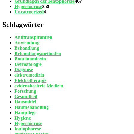
Grundlagen der Iontophorese
467
Hyperhidrose
358
Uncategorized
4
Schlagwörter
Antitranspirantien
Anwendung
Behandlung
Behandlungsmethoden
Botulinumtoxin
Dermatologie
Diagnose
elektromedizin
Elektrotherapie
evidenzbasierte Medizin
Forschung
Gesundheit
Hausmittel
Hautbehandlung
Hautpflege
Hygiene
Hyperhidrose
Iontophorese