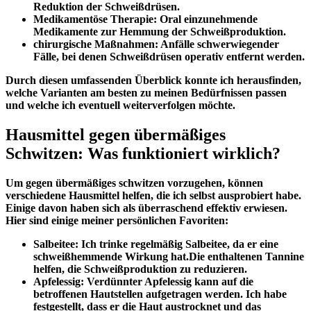
Reduktion der ⁢Schweißdrüsen.
Medikamentöse​ Therapie:
Oral einzunehmende
Medikamente‌ zur Hemmung der ⁤Schweißproduktion.
chirurgische Maßnahmen:
‍Anfälle schwerwiegender
Fälle, bei denen⁣ Schweißdrüsen operativ entfernt werden.
Durch diesen umfassenden Überblick konnte ich herausfinden,
welche Varianten am besten zu meinen Bedürfnissen passen
und ⁢welche​ ich eventuell weiterverfolgen möchte.
Hausmittel gegen übermäßiges
Schwitzen: Was funktioniert wirklich?
Um ​gegen übermäßiges schwitzen vorzugehen, können ​
verschiedene Hausmittel helfen, die ich⁣ selbst ‌ausprobiert‌ habe.
Einige davon ⁢haben sich‌ als überraschend effektiv erwiesen.
⁤Hier sind‌ einige ‍meiner persönlichen Favoriten:
Salbeitee:
Ich⁣ trinke regelmäßig Salbeitee, da er eine
schweißhemmende Wirkung hat.Die enthaltenen Tannine
helfen, die Schweißproduktion zu reduzieren.
Apfelessig:
Verdünnter Apfelessig kann auf die
betroffenen Hautstellen aufgetragen werden. Ich habe
festgestellt, ‍dass er die Haut austrocknet ​und ‌das