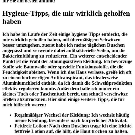
für​ Sie ‌am besten anfühlt!
Hygiene-Tipps, die ⁤mir wirklich geholfen
haben
Ich ‌habe im​ Laufe ‍der Zeit einige⁣ hygiene-Tipps entdeckt, die
mir wirklich geholfen haben, mit übermäßigem Schwitzen⁣
besser umzugehen.‌ zuerst habe ich meine täglichen Duschen
‌angepasst und verwende dabei
antibakterielle Seifen
, um die
Bakterienbildung zu reduzieren. Ein weiterer entscheidender
Punkt ist die Wahl ⁤der
atmungsaktiven kleidung
. Ich bevorzuge
Stoffe wie Baumwolle oder spezielle Funktionsstoffe, die die
Feuchtigkeit ableiten. Wenn ich das Haus verlasse, greife ‍ich oft
zu ‍einem
hochwertigen Antitranspirant
, das idealerweise
Aluminiumchlorid​ enthält, da ich damit die Schweißproduktion
effektiv regulieren konnte. Außerdem halte ich immer ein⁣
kleines
Tuch oder Taschentuch
bereit, um schnell verschwitze
Stellen abzutrocknen. Hier ⁣sind einige weitere Tipps, die für
mich hilfreich waren:
Regelmäßiger Wechsel der Kleidung:
​Ich wechsle häufig
meine⁣ Kleidung, besonders nach körperlicher Aktivität.
Fettfreie Lotion:
‍Nach​ dem Duschen ​trage ich eine leichte,
fettfreie Lotion auf, die hilft, die Haut ⁢trocken zu halten.