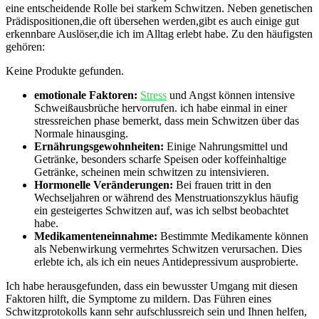
eine entscheidende Rolle bei starkem Schwitzen. Neben genetischen
Prädispositionen,die ⁤oft übersehen​ werden,gibt es auch einige gut
erkennbare Auslöser,die ich im Alltag erlebt⁤ habe. Zu den häufigsten
gehören:
Keine Produkte gefunden.
emotionale​ Faktoren:
Stress
und ⁢Angst können intensive
Schweißausbrüche ‌hervorrufen. ich habe einmal in einer
stressreichen ⁣phase bemerkt, dass ⁣mein Schwitzen über das
Normale hinausging.
Ernährungsgewohnheiten:
​Einige​ Nahrungsmittel ⁤und
Getränke, besonders scharfe Speisen oder koffeinhaltige
Getränke, scheinen mein schwitzen zu intensivieren.
Hormonelle Veränderungen:
Bei frauen tritt in den
Wechseljahren or während des Menstruationszyklus häufig
ein ⁢gesteigertes ⁢Schwitzen auf, was⁣ ich selbst beobachtet
habe.
Medikamenteneinnahme:
Bestimmte Medikamente können
als Nebenwirkung⁤ vermehrtes Schwitzen verursachen. Dies
erlebte ich, als ⁣ich ein neues Antidepressivum ausprobierte.
Ich habe ⁤herausgefunden, dass ‍ein bewusster Umgang mit diesen
Faktoren hilft, die Symptome zu mildern. ⁤Das Führen ‌eines
Schwitzprotokolls kann sehr aufschlussreich sein und Ihnen helfen,