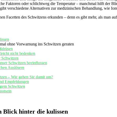
che Faktoren oder schlichtweg die Temperatur – manchmal‌ hilft der‌ Bl
 ​gibt verschiedene ​Alternativen zur medizinischen Behandlung, ⁤wie Ion
enen Facetten‍ des Schwitzens erkunden – denn es gibt mehr, als‌ man auf 
lissen
hmal ohne Vorwarnung‍ ins Schwitzen geraten
ißdrüsen
lleicht nicht bedenken
hr Schwitzen
nser​ Schwitzen beeinflussen
ichen Auslösern
tzen –⁤ Wie gehen Sie damit um?
 und Empfehlungen
igem Schwitzen
sstsein
 Blick hinter die kulissen