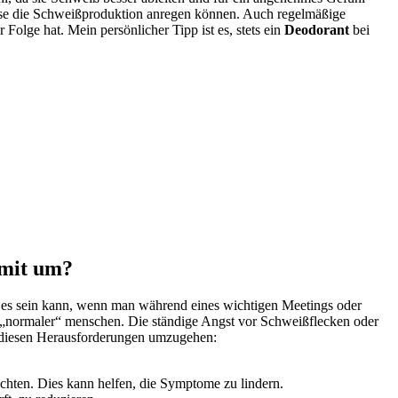
diese die Schweißproduktion anregen können. Auch regelmäßige ⁣
Folge hat. Mein persönlicher Tipp ist es,⁢ stets ein
Deodorant
bei​
amit um?
hm es sein kann, wenn⁤ man während eines wichtigen⁣ Meetings ⁢oder
 „normaler“ menschen.⁢ Die ständige​ Angst ⁤vor Schweißflecken oder⁣
t diesen Herausforderungen ⁤umzugehen:
chten. Dies kann helfen, ⁣die Symptome zu lindern.