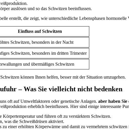
hweißproduktion.
rper auslösen und so das Schwitzen beeinflussen.
abelle erstellt, die zeigt, wie unterschiedliche Lebensphasen hormonel
Einfluss auf ⁣Schwitzen
öhtes‌ Schwitzen, ⁣besonders ⁢in der Nacht
figes ‍Schwitzen, besonders ⁢im dritten Trimester
zewallungen und übermäßiges Schwitzen
hwitzen können Ihnen ‌helfen, besser mit der Situation ⁢umzugehen.
zufuhr – Was Sie vielleicht nicht bedenken
s‍ oft ​auf ⁢Umweltfaktoren oder genetische Anlagen.
aber ​haben ⁢Sie
oduktion erheblich beeinflussen.⁤ Hier sind⁣ einige interessante Punkte
ie ⁢Körpertemperatur und führen oft​ zu verstärktem Schwitzen.
en, was die Schweißdrüsen aktiviert.
 zu einer‍ erhöhten ⁢Körperwärme und damit zu⁢ vermehrtem ⁣schwitzen 