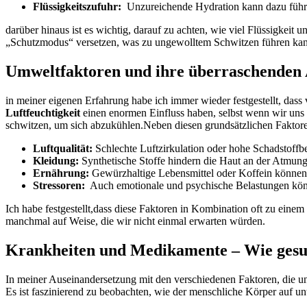
Flüssigkeitszufuhr:
⁤ Unzureichende Hydration kann dazu‌ führe
darüber hinaus ist es wichtig, darauf zu⁣ achten, wie viel Flüssigkeit
„Schutzmodus“ versetzen, was zu ⁣ungewolltem Schwitzen führen kann.
Umweltfaktoren und ihre überraschenden 
in meiner ​eigenen Erfahrung habe ich ⁣immer⁢ wieder festgestellt,​ 
⁣Luftfeuchtigkeit
einen ⁣enormen Einfluss‌ haben, selbst wenn⁤ wir uns 
schwitzen, um⁤ sich ‍abzukühlen.Neben⁤ diesen ⁤grundsätzlichen​ Faktor
Luftqualität:
Schlechte‌ Luftzirkulation oder ​hohe Schadstoff
Kleidung:
Synthetische Stoffe hindern die Haut an der‌ Atmun
Ernährung:
Gewürzhaltige Lebensmittel​ oder​ Koffein können 
Stressoren:
⁤ Auch emotionale und psychische Belastungen kön
Ich⁢ habe festgestellt,dass diese Faktoren in Kombination‌ oft zu einem
manchmal auf Weise, ‍die wir nicht einmal erwarten würden.
Krankheiten und Medikamente – Wie‌ gesund
In ‌meiner Auseinandersetzung⁢ mit den verschiedenen Faktoren,⁢ die u
Es⁣ ist faszinierend‍ zu beobachten, wie der menschliche​ Körper auf un