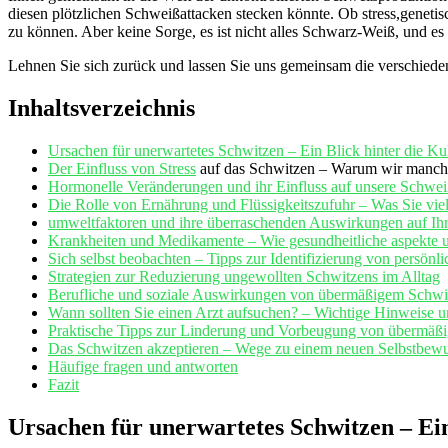
diesen plötzlichen Schweißattacken stecken könnte.⁢ Ob stress,genetis
zu können. Aber keine ⁤Sorge, es ist nicht ⁢alles Schwarz-Weiß, und es
Lehnen ​Sie ​sich ​zurück und lassen ⁣Sie uns⁢ gemeinsam‍ die verschied
Inhaltsverzeichnis
Ursachen für ⁢unerwartetes Schwitzen – Ein Blick hinter die Ku
Der Einfluss von
Stress
auf ⁣das⁤ Schwitzen – Warum ‌wir manc
Hormonelle Veränderungen und ihr Einfluss ‌auf unsere Schwe
Die Rolle‌ von Ernährung​ und Flüssigkeitszufuhr – ⁤Was Sie vie
umweltfaktoren​ und ihre⁤ überraschenden Auswirkungen‍ auf​ I
Krankheiten und⁢ Medikamente ⁣– Wie gesundheitliche ​aspekte u
Sich selbst beobachten – Tipps zur Identifizierung von persönl
Strategien zur Reduzierung ungewollten Schwitzens im Alltag
Berufliche und ⁣soziale Auswirkungen von⁢ übermäßigem⁤ Schwi
Wann sollten Sie einen Arzt aufsuchen? – Wichtige Hinweise⁤
Praktische Tipps zur Linderung und ‍Vorbeugung von übermäß
Das Schwitzen akzeptieren – Wege ‌zu einem neuen Selbstbewu
Häufige fragen und antworten
Fazit
Ursachen‍ für unerwartetes Schwitzen ⁢– ‌Ein