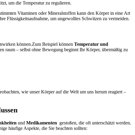
tzt, um ⁤die Temperatur zu regulieren.
stimmten ​Vitaminen⁤ oder Mineralstoffen kann ⁢den Körper in eine⁣ Art
 Ihre⁣ Flüssigkeitsaufnahme, um ungewolltes Schwitzen zu vermeiden.
 ‌einwirken​ können.Zum Beispiel können
Temperatur und
 heißen raum – selbst ohne Bewegung beginnt Ihr⁢ Körper, übermäßig zu
beobachten, wie⁣ unser Körper auf die⁤ Welt ⁢um uns herum reagiert⁢ –
lussen
nkheiten
und
Medikamenten
‍ gestoßen, die ‌oft⁢ unterschätzt⁢ werden.
nige ‌häufige Aspekte, die Sie beachten sollten: