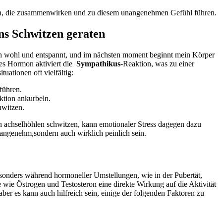
sen, die zusammenwirken und⁣ zu⁤ diesem ‍unangenehmen ⁣Gefühl ‍führen.
ns Schwitzen geraten
ch wohl und⁣ entspannt,⁣ und im nächsten‍ moment beginnt mein Körper
es⁢ Hormon aktiviert die ⁣
Sympathikus
-Reaktion, was zu einer
uationen oft ⁣vielfältig:
führen.
uktion ankurbeln.
hwitzen.
‍ achselhöhlen‌ schwitzen, kann⁣ emotionaler Stress dagegen dazu
nangenehm,sondern auch wirklich peinlich sein.
esonders während hormoneller Umstellungen,⁢ wie in der Pubertät,
wie Östrogen und Testosteron eine direkte Wirkung auf die Aktivität
er es kann auch hilfreich⁤ sein, einige der​ folgenden Faktoren zu