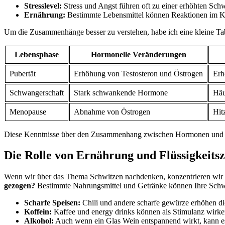
Stresslevel:
⁤Stress und Angst führen oft zu einer⁤ erhöhten Sc
Ernährung:
Bestimmte Lebensmittel⁤ können Reaktionen im Kö
Um ⁣die⁢ Zusammenhänge ⁣besser zu verstehen, habe⁢ ich eine kleine T
Lebensphase
Hormonelle Veränderungen
Pubertät
Erhöhung von Testosteron und Östrogen
Erh
Schwangerschaft
Stark ⁣schwankende Hormone
Häu
Menopause
Abnahme von Östrogen
Hit
Diese Kenntnisse⁤ über den Zusammenhang ‌zwischen Hormonen und Sc
Die ⁢Rolle ‌von Ernährung und Flüssigkeits
Wenn wir über das Thema ‌Schwitzen nachdenken, konzentrieren wir un
gezogen?
Bestimmte Nahrungsmittel und Getränke können Ihre Schweißpr
Scharfe Speisen:
Chili und andere ⁢scharfe‌ gewürze⁤ erhöhen ⁣d
Koffein:
Kaffee und ​energy‌ drinks ⁢können⁤ als Stimulanz wirk
Alkohol:
Auch⁢ wenn ein Glas Wein entspannend wirkt, kann⁤ es