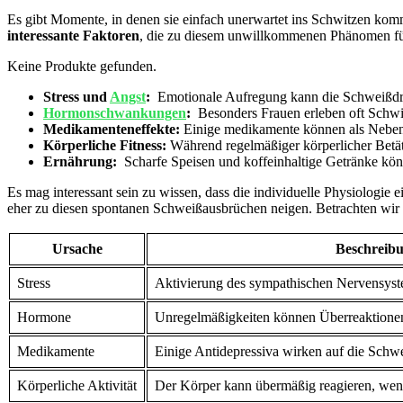
Es gibt Momente, in⁤ denen‌ sie einfach unerwartet⁢ ins Schwitzen kom
interessante Faktoren
, die zu ​diesem ⁢unwillkommenen Phänomen f
Keine Produkte gefunden.
Stress und
Angst
:
‍ Emotionale Aufregung⁣ kann die Schweißdr
Hormonschwankungen
:
⁣ Besonders Frauen erleben oft Schwi
Medikamenteneffekte:
Einige medikamente können als Nebenw
Körperliche Fitness:
Während regelmäßiger körperlicher Betätig
Ernährung:
⁤ Scharfe Speisen und koffeinhaltige Getränke könn
Es mag ‌interessant sein zu wissen, dass die ⁢individuelle Physiologie
eher ⁣zu diesen spontanen Schweißausbrüchen neigen. ‌Betrachten wir 
Ursache
Beschreib
Stress
Aktivierung des sympathischen Nervensyste
Hormone
Unregelmäßigkeiten⁣ können ⁤Überreaktione
Medikamente
Einige Antidepressiva wirken auf die Schw
Körperliche Aktivität
Der Körper kann übermäßig ​reagieren, wenn