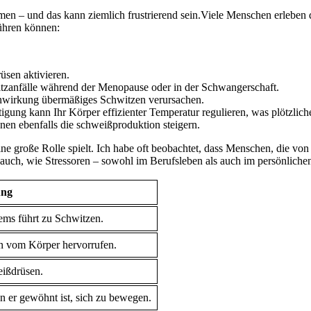
men – und das kann ziemlich frustrierend sein.Viele Menschen erleben di
ühren können:
üsen aktivieren.
tzanfälle während ⁣der Menopause​ oder in der​ Schwangerschaft.
irkung ⁢übermäßiges ⁣Schwitzen verursachen.
ung ⁢kann Ihr Körper effizienter Temperatur regulieren, was plötzliche
en ebenfalls⁣ die⁤ schweißproduktion steigern.
 ​eine große Rolle spielt. Ich habe oft beobachtet, dass Menschen, die v
auch,​ wie Stressoren – sowohl im Berufsleben als auch‍ im ‍persönlich
ung
ms führt zu ⁣Schwitzen.
n vom Körper hervorrufen.
eißdrüsen.
 ⁤er gewöhnt ist, sich zu bewegen.