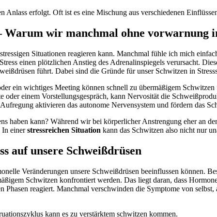
n⁣ Anlass erfolgt. Oft ist es eine ⁢Mischung aus⁢ verschiedenen Einflüs
en – Warum wir manchmal ohne vorwarnung i
 stressigen Situationen reagieren kann. Manchmal fühle ich ⁤mich einfa
n ⁤Stress einen plötzlichen Anstieg des Adrenalinspiegels‌ verursacht. ‌Dies
eißdrüsen führt. Dabei sind die Gründe für ⁢unser‍ Schwitzen in Stresssit
 oder ein ‍wichtiges Meeting können ⁣schnell zu übermäßigem Schwitzen 
ate‌ oder einem Vorstellungsgespräch, kann​ Nervosität​ die Schweißprod
‍Aufregung ⁣aktivieren das autonome Nervensystem und fördern das ⁤Sc
ens haben kann? Während​ wir bei körperlicher Anstrengung eher an‌ den
n ⁢einer⁣
stressreichen Situation
kann ‌das Schwitzen also nicht nur u
ss ‍auf unsere Schweißdrüsen
 hormonelle Veränderungen ​unsere Schweißdrüsen beeinflussen können. ⁣B
igem Schwitzen konfrontiert werden. Das‍ liegt daran,‌ dass Hormone 
sen Phasen reagiert. Manchmal‌ verschwinden die Symptome von selbst, ab
ruationszyklus kann es‌ zu‍ verstärktem schwitzen kommen.