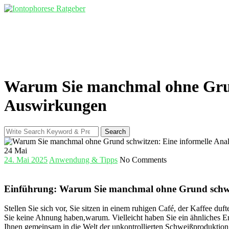
Skip
to
content
Warum Sie manchmal ohne Grund
Auswirkungen
Search
Search
for:
24
Mai
24. Mai 2025
Anwendung & Tipps
No Comments
Einführung: Warum Sie manchmal ohne Grund⁤ schw
Stellen Sie sich vor,⁤ Sie ⁢sitzen in einem ruhigen Café, der⁤ Kaffee d
Sie keine Ahnung haben,warum. Vielleicht⁤ haben⁤ Sie ein ⁢ähnliches E
Ihnen gemeinsam ⁣in​ die Welt der ⁣unkontrollierten ⁢Schweißprodukti