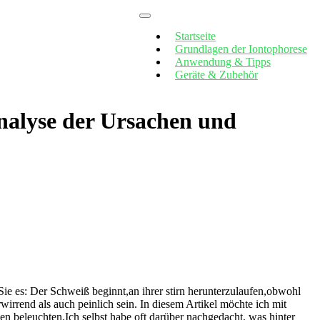
Startseite
Grundlagen der Iontophorese
Anwendung & Tipps
Geräte & Zubehör
alyse der Ursachen und
n Sie es: Der​ Schweiß beginnt,an ihrer stirn herunterzulaufen,obwohl
rrend⁤ als auch peinlich sein. In diesem ⁤Artikel möchte ich mit
 beleuchten.Ich selbst habe⁢ oft darüber nachgedacht, ⁤was hinter