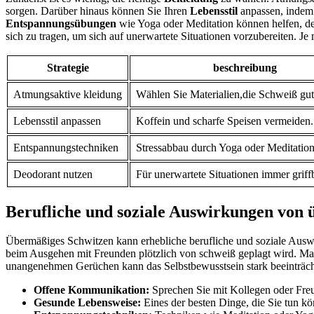
sorgen. Darüber hinaus ‍können Sie Ihren
Lebensstil
anpassen,⁣ indem
Entspannungsübungen
wie Yoga ‍oder Meditation können ⁤helfen, den
sich zu tragen, um sich auf unerwartete ‍Situationen vorzubereiten. Je 
Strategie
beschreibung
Atmungsaktive ‌kleidung
Wählen Sie Materialien,die Schweiß ⁢gut 
Lebensstil anpassen
Koffein und ⁢scharfe Speisen ⁤vermeiden.
Entspannungstechniken
Stressabbau durch Yoga oder Meditation
Deodorant nutzen
Für unerwartete‍ Situationen immer griffb
Berufliche und soziale Auswirkungen ⁢von 
Übermäßiges ‍Schwitzen⁤ kann erhebliche⁤ berufliche ⁣und soziale ‌Ausw
beim Ausgehen mit ​Freunden plötzlich von ‌schweiß geplagt wird. Manc
unangenehmen Gerüchen kann das Selbstbewusstsein stark beeinträchtig
Offene Kommunikation:
Sprechen Sie mit Kollegen oder Freund
Gesunde‍ Lebensweise:
Eines der besten Dinge, die Sie tun kö