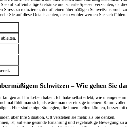
 Sie auf⁢ koffeinhaltige ⁢Getränke und scharfe Speisen verzichten, da 
 Stress ​zu‍ reduzieren, der oft einen übermäßigen Schweißausbruch zur⁢ 
mehr Sie auf‍ diese Details achten,⁢ desto wohler werden Sie sich fühlen.
ableiten.
.
ereit.
übermäßigem‌ Schwitzen ‍– Wie ⁤gehen Sie⁣ d
irkungen‌ auf Ihr‍ Leben haben. Ich habe selbst​ erlebt,⁣ wie ‍unangene
hmal⁣ fühlt man⁣ sich, als wäre man der⁢ einzige ​in einem Raum voller
en. Hier sind ‌einige Strategien, ⁣die Ihnen helfen können, besser mi
en über Ihre Situation. Oft‌ verstehen sie ⁢mehr,​ als Sie denken.
nnen, ist, auf eine gesunde Ernährung und ‍regelmäßige Bewegung zu a