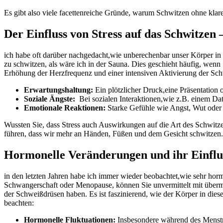
Es ‌gibt also viele facettenreiche Gründe, warum Schwitzen⁤ ohne klare
Der Einfluss von​ Stress auf das Schwitz
ich habe oft darüber ‌nachgedacht,wie unberechenbar unser ⁤Körper in
zu⁢ schwitzen, ​als⁣ wäre ich in‌ der Sauna. ⁣Dies geschieht ‍häufig, wen
Erhöhung⁢ der ​Herzfrequenz und einer intensiven ‌Aktivierung der‍ Schw
Erwartungshaltung:
Ein ‍plötzlicher Druck,eine Präsentation
Soziale Ängste:
⁢ Bei sozialen Interaktionen,wie ⁤z.B. einem D
Emotionale Reaktionen:
Starke Gefühle wie Angst, ‌Wut oder 
Wussten ‍Sie, dass Stress‍ auch​ Auswirkungen auf die Art des Schwitz
führen, dass wir mehr an Händen, Füßen und dem Gesicht schwitzen. I
Hormonelle Veränderungen ⁣und ⁣ihr Einflu
in​ den letzten⁤ Jahren ‍habe ⁤ich immer ​wieder beobachtet,wie sehr
Schwangerschaft oder Menopause, können Sie unvermittelt mit übermäß
der Schweißdrüsen‌ haben. Es ist faszinierend, wie der Körper in​ die
beachten:
Hormonelle ⁢Fluktuationen:
Insbesondere ⁣während des ⁣Menst