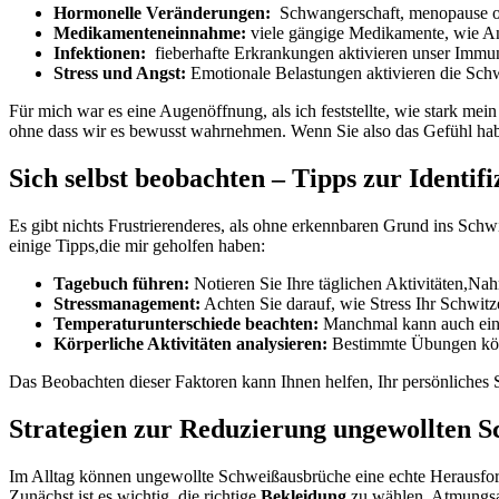
Hormonelle Veränderungen:
⁣ Schwangerschaft, menopause o
Medikamenteneinnahme:
viele gängige ‌Medikamente, ‌wie A
Infektionen:
⁢ fieberhafte Erkrankungen aktivieren ⁣unser Imm
Stress und Angst:
Emotionale Belastungen​ aktivieren die Sch
Für mich war es eine Augenöffnung,⁤ als ich feststellte, wie ⁢stark⁣ me
ohne dass wir ⁢es bewusst wahrnehmen. Wenn Sie also das Gefühl haben
Sich ⁢selbst beobachten – Tipps zur Identifi
Es gibt nichts Frustrierenderes, als ‍ohne erkennbaren Grund ins Schwitze
einige Tipps,die mir geholfen haben:
Tagebuch führen:
Notieren Sie Ihre täglichen Aktivitäten,Nah
Stressmanagement:
Achten Sie darauf, wie Stress Ihr Schwitze
Temperaturunterschiede⁢ beachten:
‌Manchmal ⁣kann auch‍ ein
Körperliche Aktivitäten ​analysieren:
‍Bestimmte Übungen könn
Das Beobachten dieser Faktoren kann Ihnen helfen, Ihr persönliches 
Strategien zur⁢ Reduzierung ungewollten S
Im Alltag können ungewollte Schweißausbrüche eine echte Herausforder
Zunächst ist es wichtig, die richtige
Bekleidung
zu ‌wählen. Atmungsak