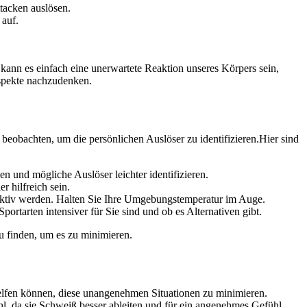
tacken auslösen.
 auf.
kann‌ es einfach eine unerwartete Reaktion ⁤unseres‌ Körpers sein,​
Aspekte nachzudenken.
zu beobachten, um die persönlichen Auslöser zu⁤ identifizieren.Hier⁣ sind
und ⁣mögliche Auslöser leichter ⁢identifizieren.
r hilfreich sein.
aktiv ⁣werden. Halten​ Sie ⁢Ihre Umgebungstemperatur im Auge.
tarten intensiver für Sie sind und ob es Alternativen ‍gibt.
‍finden, um es zu ‌minimieren.
 helfen können, diese unangenehmen Situationen zu minimieren.
 da sie ⁣Schweiß besser ableiten​ und für ein‌ angenehmes Gefühl⁣