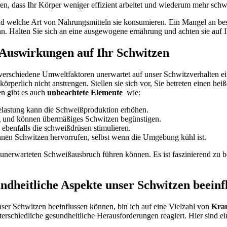
n, dass Ihr Körper weniger effizient⁤ arbeitet und ⁣wiederum mehr schwi
 und​ welche Art von Nahrungsmitteln sie konsumieren. Ein ‍Mangel an be
 Halten Sie⁢ sich an eine ausgewogene ernährung ​und achten⁢ sie ‍auf
⁤Auswirkungen auf Ihr Schwitzen
dass verschiedene Umweltfaktoren unerwartet auf unser Schwitzverhalten
körperlich nicht anstrengen. ​Stellen sie sich ⁤vor, Sie betreten‍ einen
en gibt es⁣ auch
unbeachtete Elemente
​ wie:
belastung kann die Schweißproduktion erhöhen.
g und können übermäßiges​ Schwitzen ‍begünstigen.
ebenfalls die schweißdrüsen stimulieren.
nen Schwitzen hervorrufen, selbst wenn die Umgebung kühl ⁢ist.
 unerwarteten Schweißausbruch führen⁢ können.​ Es ist​ faszinierend⁢ zu ⁣
heitliche⁤ Aspekte unser Schwitzen​ beeinf
nser Schwitzen beeinflussen können, bin‍ ich auf eine Vielzahl von‍
Kra
terschiedliche gesundheitliche Herausforderungen reagiert. Hier sind⁤ ei