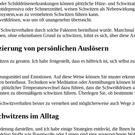
der ⁤Schilddrüsenerkrankungen können plötzliche Hitze- und Schwitzat
ntidepressiva oder Schmerzmittel, weisen Schwitzen als⁢ Nebenwirkung⁤
unsystem,was ‍zu vermehrtem Schwitzen führen ⁢kann.
weißdrüsen, was uns oft unangenehm ‍überrascht.
in Schwitzverhalten⁣ durch solche ⁣Faktoren beeinflusst wurde.​ Manchmal 
, ⁢ohne erkennbaren Grund zu schwitzen, lohnt ⁤es sich, ⁣über‍ diese 
zierung​ von persönlichen ⁣Auslösern
n zu geraten. Ich habe festgestellt, dass es⁢ hilfreich​ ist, sich selbst 
rungsmittel und Emotionen. Auf diese Weise können Sie muster erkennen 
n beeinflusst. Techniken wie ​Meditation oder ‍Atemübungen ​können hie
 plötzlicher Temperaturwechsel dazu⁣ führen, dass‌ die Schweißdrüsen 
en zu übermäßigem schwitzen führen. ⁤Überlegen Sie, ob bestimmte Spor
Schwitzverhalten besser zu verstehen und möglicherweise auch‌ Wege zu 
chwitzens im Alltag
ung darstellen, und ich ​habe einige ‌Strategien ‌entdeckt, ​die Ihnen
tive Stoffe‌ wie Baumwolle⁢ oder Leinen sind ‌eine ausgezeichnete Wahl,