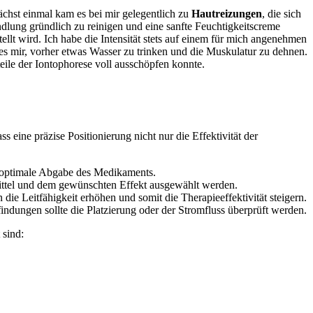
nächst ⁣einmal kam es bei mir gelegentlich zu
Hautreizungen
, die ‍sich
lung gründlich zu reinigen ⁢und eine sanfte Feuchtigkeitscreme
llt wird. Ich habe die Intensität stets auf einem für mich angenehmen
s mir, vorher ‍etwas Wasser zu trinken und die Muskulatur zu dehnen.
ile der Iontophorese voll ‍ausschöpfen konnte.
s eine präzise Positionierung nicht nur die Effektivität der
ine optimale Abgabe des Medikaments.
mittel und dem gewünschten Effekt ausgewählt werden.
die ⁤Leitfähigkeit erhöhen und somit die Therapieeffektivität‍ steigern.
ngen sollte die Platzierung oder ​der Stromfluss überprüft werden.
 sind: