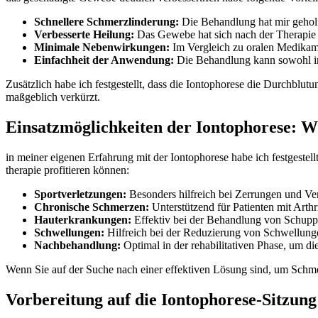
Schnellere Schmerzlinderung:
Die Behandlung hat mir geholfe
Verbesserte Heilung:
Das Gewebe hat sich nach ⁣der Therapie s
Minimale Nebenwirkungen:
Im Vergleich zu oralen Medikam
Einfachheit der Anwendung:
Die Behandlung kann sowohl in 
Zusätzlich habe⁤ ich festgestellt, dass die Iontophorese die Durchblu
maßgeblich verkürzt.
Einsatzmöglichkeiten der Iontophorese: W
in meiner eigenen Erfahrung mit⁢ der Iontophorese habe ich festgestellt
therapie profitieren können:
Sportverletzungen:
Besonders hilfreich bei Zerrungen und Ve
Chronische Schmerzen:
Unterstützend ⁤für Patienten mit Arth
Hauterkrankungen:
‍Effektiv bei der Behandlung von Schupp
Schwellungen:
‍Hilfreich ⁢bei der Reduzierung von Schwellun
Nachbehandlung:
Optimal in⁤ der rehabilitativen‍ Phase, um​ 
Wenn Sie auf der ⁣Suche nach einer effektiven Lösung sind, um ⁣Schme
Vorbereitung auf die Iontophorese-Sitzung