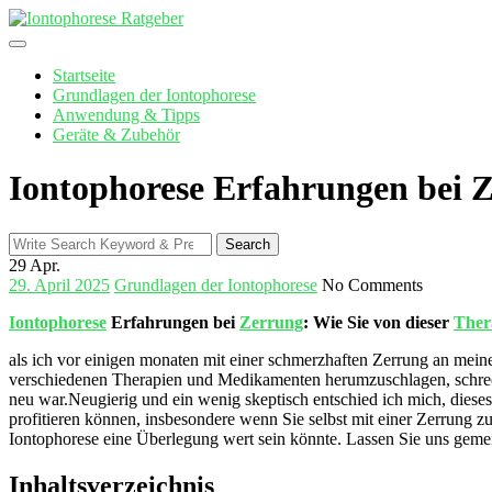
Skip
to
content
Startseite
Grundlagen der Iontophorese
Anwendung & Tipps
Geräte & Zubehör
Iontophorese Erfahrungen bei Z
Search
Search
for:
29
Apr.
29. April 2025
Grundlagen der Iontophorese
No Comments
Iontophorese
Erfahrungen bei
Zerrung
: Wie Sie von dieser ‍
Ther
als‌ ich vor einigen monaten mit einer schmerzhaften Zerrung an mei
⁣verschiedenen Therapien und Medikamenten herumzuschlagen, schreckt
neu war.Neugierig und ein wenig skeptisch entschied ich mich,‌ dieses 
profitieren können, ​insbesondere wenn Sie selbst​ mit einer Zerrun
Iontophorese eine Überlegung wert sein könnte. Lassen Sie uns gemein
Inhaltsverzeichnis