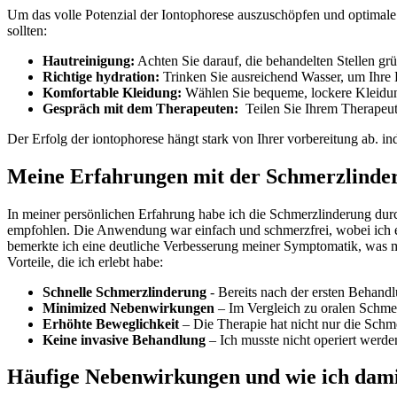
Um das volle Potenzial der Iontophorese auszuschöpfen und⁣ optimale Erg
sollten:
Hautreinigung:
Achten Sie darauf, die behandelten Stellen gr
Richtige hydration:
Trinken Sie ausreichend Wasser,⁤ um Ihre
Komfortable ‍Kleidung:
Wählen Sie bequeme, lockere Kleidung,
Gespräch mit dem Therapeuten:
⁤ Teilen Sie Ihrem Therapeu
Der Erfolg der iontophorese hängt stark von Ihrer vorbereitung⁣ ab. i
Meine Erfahrungen mit der Schmerzlinde
In meiner persönlichen Erfahrung habe ich die Schmerzlinderung durch
empfohlen. Die ⁢Anwendung war‌ einfach und schmerzfrei, wobei ich ein
bemerkte ich eine deutliche Verbesserung meiner ‌Symptomatik, was mic
Vorteile, die ich erlebt habe:
Schnelle Schmerzlinderung
​- Bereits‍ nach der‌ ersten ⁢Behand
Minimized Nebenwirkungen
– Im Vergleich zu oralen Schmer
Erhöhte Beweglichkeit
– Die Therapie⁣ hat nicht nur die Schm
Keine invasive Behandlung
– Ich musste nicht operiert werden⁢ 
Häufige Nebenwirkungen und wie ‍ich dam