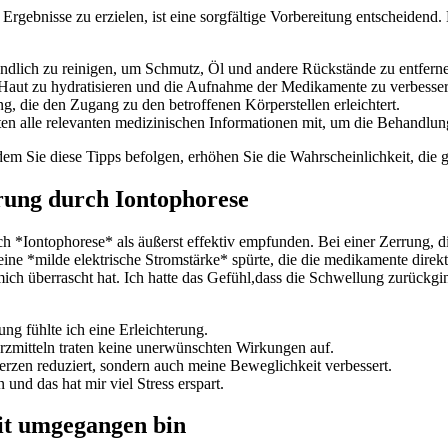
ebnisse zu erzielen, ist eine sorgfältige Vorbereitung entscheidend. Hie
ündlich zu reinigen, um Schmutz, Öl und​ andere Rückstände zu entfern
 Haut zu hydratisieren und die Aufnahme der Medikamente zu verbesser
 die den Zugang zu den betroffenen Körperstellen erleichtert.
ten alle ⁢relevanten medizinischen Informationen mit, um die Behandlu
ndem Sie diese Tipps befolgen, erhöhen Sie die Wahrscheinlichkeit, die g
rung durch Iontophorese
 *Iontophorese* ⁣als äußerst effektiv empfunden. Bei einer Zerrung, di
e *milde elektrische Stromstärke* spürte, die ‌die‌ medikamente direkt
h überrascht⁣ hat. Ich ⁣hatte das Gefühl,dass die Schwellung zurückging
lung fühlte‌ ich eine Erleichterung.
zmitteln ​traten keine⁣ unerwünschten Wirkungen auf.
erzen reduziert, sondern auch meine Beweglichkeit verbessert.
und das hat mir ⁢viel Stress ⁣erspart.
it umgegangen bin