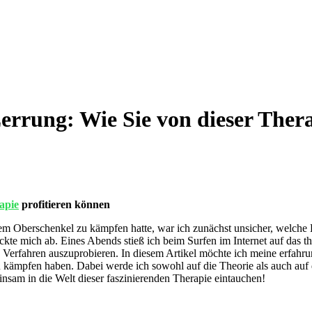
errung: Wie Sie von dieser Thera
apie
profitieren können
nem Oberschenkel ⁤zu kämpfen hatte, war ich zunächst unsicher, welch
e ‍mich ab. Eines ⁤Abends stieß ich beim Surfen⁢ im Internet ⁣auf das
‌Verfahren auszuprobieren. In‍ diesem Artikel möchte ich meine ⁢erfahrun
g zu kämpfen haben. Dabei werde ich ⁤sowohl auf die Theorie als auch 
sam in ⁤die Welt dieser faszinierenden Therapie eintauchen!