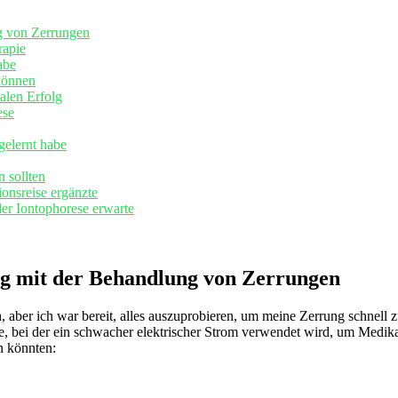
g von Zerrungen
rapie
abe
können
malen Erfolg
ese
gelernt ⁣habe
n sollten
ionsreise ergänzte
er Iontophorese ⁢erwarte
ng mit der Behandlung von Zerrungen
h, aber ich war⁤ bereit, alles auszuprobieren, um meine Zerrung schnell 
ode, bei der ein schwacher ⁤elektrischer Strom verwendet wird, um Medikam
n könnten: