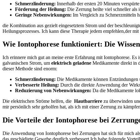
Schmerzlinderung:
Innerhalb der ⁣ersten 20 Minuten verspürte 
Förderung der Heilung:
Die Zerrung heilte viel schneller⁤ al
Geringe Nebenwirkungen:
Im ⁣Vergleich zu Schmerzmitteln ⁣
die ​Kombination aus gezielt eingesetztem Strom und der beschleunig
Heilungsprozesses. Ich‍ kann diese Therapie jedem empfehlen,der mit
Wie Iontophorese funktioniert: Die ⁢Wissen
Ich erinnere​ mich gut an meine erste Erfahrung​ mit Iontophorese. E
⁣galvanischen Strom, um
elektrisch‌ geladene
‍Medikamente direkt in ​
dieser Methode sind enorm:
Schmerzlinderung:
Die Medikamente können Entzündungen un
Verbesserte Heilung:
Durch die direkte ⁢Anwendung der Wirks
Reduzierung ⁣von Nebenwirkungen:
Da die Medikamente‍ loka
Die elektrischen Ströme helfen, die ⁤
Hautbarriere
zu überwinden und 
mir⁢ persönlich sehr geholfen hat, als ich mit einer Zerrung zu kämpfen
Die Vorteile der Iontophorese‍ bei Zerrungen
Die Anwendung von Iontophorese bei Zerrungen hat sich‍ für mich a
das geschädigte Gewebe deutlich verbessert.Ich habe folgende Vorteile 