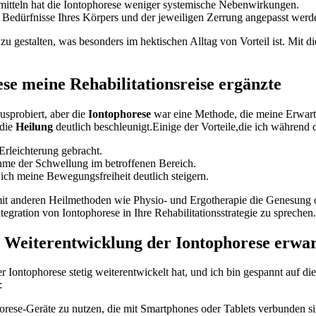
mitteln hat die Iontophorese ⁤weniger systemische Nebenwirkungen.
 Bedürfnisse Ihres Körpers und der jeweiligen Zerrung angepasst werd
 zu gestalten, was besonders im hektischen Alltag von Vorteil ist. Mit 
se meine Rehabilitationsreise ergänzte
usprobiert, aber die
Iontophorese
‌war eine Methode, die meine Erwartu
 die
Heilung
deutlich‌ beschleunigt.Einige der Vorteile,die ich währe
Erleichterung gebracht.
hme der⁢ Schwellung im betroffenen Bereich.
h ⁤meine Bewegungsfreiheit‌ deutlich steigern.
t anderen Heilmethoden⁤ wie Physio- und Ergotherapie die⁢ Genesung op
tegration von Iontophorese in Ihre Rehabilitationsstrategie zu sprechen.
e Weiterentwicklung der Iontophorese erwa
r Iontophorese stetig weiterentwickelt hat, und ich bin gespannt auf di
:
orese-Geräte zu ⁢nutzen, die mit Smartphones oder Tablets verbunden 