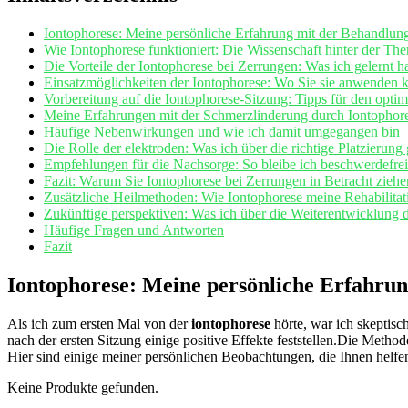
Iontophorese: Meine persönliche Erfahrung mit der Behandlun
Wie Iontophorese funktioniert: Die Wissenschaft hinter der The
Die Vorteile der Iontophorese bei Zerrungen: Was ich gelernt h
Einsatzmöglichkeiten der Iontophorese: Wo Sie sie anwenden‍ 
Vorbereitung auf die Iontophorese-Sitzung: Tipps ⁤für den opti
Meine Erfahrungen mit der Schmerzlinderung durch Iontophor
Häufige Nebenwirkungen und wie ich damit ‍umgegangen bin
Die Rolle der elektroden: Was ich über die richtige Platzierung 
Empfehlungen für ⁣die Nachsorge: So bleibe ich beschwerdefrei
Fazit: Warum Sie Iontophorese bei Zerrungen ⁢in Betracht ⁤ziehe
Zusätzliche Heilmethoden: Wie⁤ Iontophorese meine Rehabilitat
Zukünftige perspektiven: Was ich über die Weiterentwicklung d
Häufige Fragen und Antworten
Fazit
Iontophorese: Meine persönliche ⁤Erfahru
Als ich⁤ zum ersten Mal von‌ der
iontophorese
hörte, war ich‌ skeptisc
nach ⁣der ersten Sitzung einige positive ‍Effekte feststellen.Die‍ Meth
Hier sind einige meiner persönlichen ‌Beobachtungen, die Ihnen helfe
Keine Produkte gefunden.