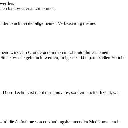
​ werden.
itäten ‍bald wieder aufzunehmen.
dern⁢ auch bei der allgemeinen ‍Verbesserung‍ meines
er Ebene wirkt. Im ⁤Grunde genommen nutzt Iontophorese einen
elle, wo‌ sie gebraucht werden, freigesetzt. Die potenziellen Vorteile
.
Diese Technik ist nicht nur innovativ, sondern auch effizient, was
trom wird die ⁢Aufnahme von entzündungshemmenden Medikamenten in