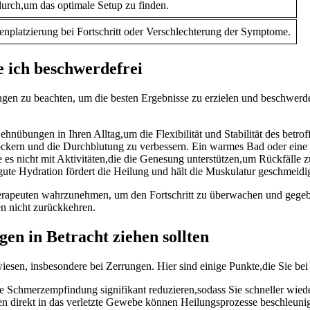
urch,um das optimale ⁤Setup zu finden.
enplatzierung bei Fortschritt oder Verschlechterung der Symptome.
e ich beschwerdefrei
en zu beachten, um die besten Ergebnisse zu erzielen⁤ und beschwerdefr
Dehnübungen in Ihren Alltag,um die ⁤Flexibilität und Stabilität des betro
ockern und die Durchblutung zu verbessern. Ein warmes Bad oder ein
es‌ nicht mit Aktivitäten,die die⁢ Genesung unterstützen,um Rückfälle 
e gute Hydration fördert die Heilung und hält die Muskulatur geschmeidi
 Therapeuten wahrzunehmen, um den Fortschritt zu überwachen und geg
en nicht zurückkehren.
n in ​Betracht ziehen sollten
rwiesen, insbesondere bei Zerrungen. Hier sind einige Punkte,die Sie bei
e Schmerzempfindung signifikant reduzieren,sodass Sie⁣ schneller wied
 ‍direkt in das verletzte Gewebe können Heilungsprozesse​ beschleunig