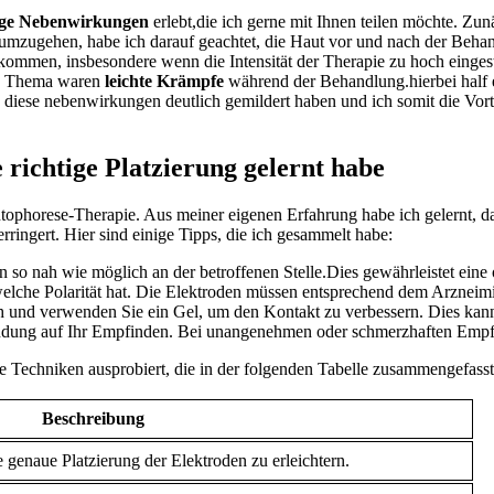
ige Nebenwirkungen
erlebt,die⁣ ich gerne ​mit‌ Ihnen teilen möchte. Zu
ugehen, habe‌ ich darauf geachtet,​ die Haut vor und nach der‍ Behand
ommen, insbesondere wenn die Intensität der Therapie zu hoch eingeste
es Thema waren
leichte Krämpfe
während der Behandlung.hierbei half e
diese nebenwirkungen deutlich gemildert haben und ich somit die Vorte
 richtige Platzierung gelernt habe
ntophorese-Therapie. Aus‍ meiner eigenen Erfahrung habe‍ ich gelernt, das
ngert. Hier sind einige‌ Tipps, die ich gesammelt habe:
en so nah wie möglich an der betroffenen ⁢Stelle.Dies ‍gewährleistet e
welche Polarität hat. Die Elektroden ⁢müssen entsprechend dem Arznei
ch und verwenden Sie ein Gel, um ⁢den Kontakt zu verbessern. ⁢Dies‌ kann 
ng auf Ihr Empfinden. Bei unangenehmen oder schmerzhaften Empfindu
e Techniken ausprobiert, die ‍in der ⁤folgenden⁢ Tabelle zusammengefasst
Beschreibung
genaue Platzierung der Elektroden zu erleichtern.