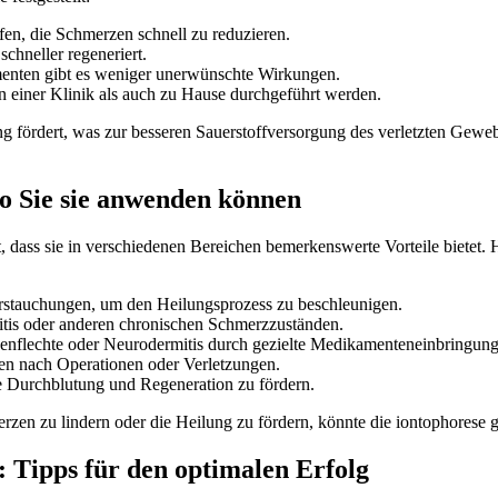
n,‍ die Schmerzen schnell zu reduzieren.
chneller regeneriert.
enten gibt es ‍weniger unerwünschte Wirkungen.
einer Klinik als auch zu Hause durchgeführt werden.
tung fördert, was ‌zur besseren Sauerstoffversorgung des verletzten Ge
o⁢ Sie sie anwenden können
, dass sie ‌in verschiedenen Bereichen ⁢bemerkenswerte ⁣Vorteile bietet.
rstauchungen, um den Heilungsprozess zu beschleunigen.
ritis ⁤oder anderen chronischen Schmerzzuständen.
enflechte oder Neurodermitis durch gezielte Medikamenteneinbringung
gen nach Operationen oder Verletzungen.
die Durchblutung und Regeneration zu fördern.
rzen zu lindern oder die Heilung zu fördern, könnte die iontophorese g
: Tipps für den optimalen Erfolg