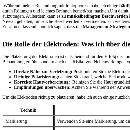
⁣ Während meiner Behandlung mit‍ Iontophorese habe ich einige
häuf
durch ‌Rötungen und leichtes Brennen bemerkbar machten.Um damit umz
aufzutragen. Außerdem kann es zu
muskelbedingten Beschwerden
k
Niveau gehalten, ‌um solche Beschwerden zu vermeiden. Ein weiter
Zusammenfassend kann ich ​sagen, dass die
Management-Strategien
​ ⁤
Die Rolle der Elektroden: Was ich über die
Die Platzierung⁤ der Elektroden ist entscheidend ⁣für den Erfolg der Io
Behandlung erhöht, sondern auch das Risiko von Nebenwirkungen verri
Direkte Nähe zur Verletzung:
Positionieren Sie ​die Elektrod
Richtige Polarisierung:
achten Sie darauf, welche Elektrode 
Korrekte Hautvorbereitung:
⁣ Reinigen‍ Sie die ‌Haut gründli
Empfindungen überwachen:
Achten Sie während der Anwendu
Um die Elektroden richtig ​zu platzieren, habe ich auch einige nützlich
Technik
Markierung
Verwenden Sie eine Markierung, um die 