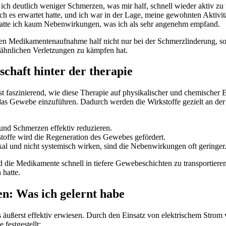
‌ich deutlich weniger Schmerzen,‍ was ⁣mir half, schnell wieder aktiv ⁣zu
s ich es erwartet hatte, und ich war in der Lage, meine gewohnten Aktiv
hatte ich kaum Nebenwirkungen, was ich als sehr angenehm​ empfand.
ten Medikamentenaufnahme half nicht nur bei der ​Schmerzlinderung, son
 ähnlichen ⁤Verletzungen zu kämpfen hat.
schaft hinter der therapie
s ist faszinierend, wie diese Therapie auf physikalischer und chemisch
das Gewebe einzuführen. Dadurch werden die⁢ Wirkstoffe gezielt an der St
d Schmerzen effektiv reduzieren.
toffe wird die Regeneration des Gewebes gefördert.
l und nicht systemisch wirken, sind⁢ die ‌Nebenwirkungen oft geringer
die Medikamente schnell in⁤ tiefere Gewebeschichten zu transportieren. 
 hatte.
: ​Was‍ ich gelernt​ habe
ls äußerst effektiv erwiesen. Durch den Einsatz von elektrischem‍ S
festgestellt: