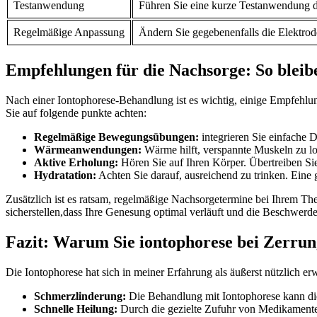
Testanwendung
Führen⁤ Sie eine kurze Testanwendung d
Regelmäßige ‌Anpassung
Ändern Sie⁢ gegebenenfalls die Elektrod
Empfehlungen für die Nachsorge: So​ bleib
Nach einer ​Iontophorese-Behandlung ist es wichtig, einige Empfehlung
Sie auf folgende punkte achten:
Regelmäßige Bewegungsübungen:
integrieren ‌Sie⁣ einfache 
Wärmeanwendungen:
Wärme hilft, verspannte⁣ Muskeln zu l
Aktive Erholung:
Hören Sie auf Ihren Körper. Übertreiben Sie 
Hydratation:
Achten Sie ​darauf, ausreichend ⁢zu ⁤trinken. Ein
Zusätzlich ist ‌es ratsam, regelmäßige Nachsorgetermine bei Ihrem
sicherstellen,dass Ihre Genesung optimal‍ verläuft und die Beschwerd
Fazit: Warum Sie iontophorese bei Zerrunge
Die Iontophorese hat sich in ‍meiner⁤ Erfahrung als äußerst nützlich e
Schmerzlinderung:
‌Die Behandlung mit‍ Iontophorese kann di
Schnelle Heilung:
Durch die gezielte Zufuhr von‌ Medikamenten