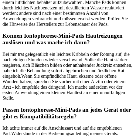
einem ⁢luftdichten‍ behälter aufzubewahren. Manche Pads können
⁢durch leichtes Nachbenetzen ​mit destilliertem Wasser reaktiviert​
werden; andere ⁤sind nach einer bestimmten Anzahl von​
Anwendungen verbraucht und müssen​ ersetzt werden. Prüfen Sie
die⁢ Hinweise ⁢des‌ Herstellers zur⁤ Lebensdauer der Pads.
Können Iontophorese‑Mini‑Pads Hautreizungen
‍auslösen ‌und‌ was mache ich ⁢dann?
Bei mir trat gelegentlich ein leichtes Kribbeln ⁣oder‍ Rötung ⁢auf,‍ die
nach ​einigen Stunden wieder ‍verschwand. Sollte die ⁢Haut stärker‍
reagieren,⁤ sich Bläschen bilden⁤ oder ‍anhaltender Juckreiz entstehen,⁣
habe ich die Behandlung sofort abgebrochen und⁣ ärztlichen Rat⁣
eingeholt.Wenn Sie empfindliche Haut, ekzeme oder ⁤offene
Wunden haben,⁤ sprechen Sie vorher mit einer Ärztin oder einem
Arzt ‌- ich‍ empfehle ⁢das dringend. ​Ich mache außerdem vor der
‌ersten Anwendung einen kleinen ⁢Hauttest an einer unauffälligen
Stelle.
Passen Iontophorese‑Mini‑Pads‌ an jedes Gerät oder
gibt ​es Kompatibilitätsregeln?
Ich achte immer‍ auf ⁢die Anschlussart und auf die empfohlenen‍
Pad‑Widerstände in der Bedienungsanleitung meines Geräts.​