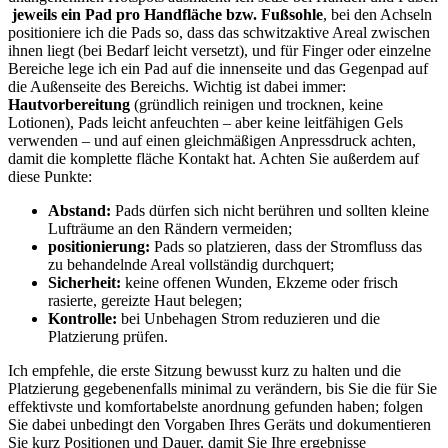
‌
jeweils ein Pad pro Handfläche bzw. ​Fußsohle
, bei⁣ den Achseln
⁣positioniere ich die ‍Pads ‌so, dass das schwitzaktive Areal ⁤zwischen⁢
ihnen liegt (bei Bedarf ⁤leicht versetzt), und für Finger oder einzelne
Bereiche lege ich ein Pad auf die innenseite und das ‌Gegenpad auf
die Außenseite ⁣des Bereichs. ⁢Wichtig ist dabei immer:
Hautvorbereitung
(gründlich reinigen und ⁣trocknen, keine
Lotionen), Pads leicht‌ anfeuchten – aber keine leitfähigen Gels
verwenden – und​ auf einen gleichmäßigen⁢ Anpressdruck achten, ​
damit die‍ komplette fläche Kontakt hat. Achten Sie außerdem auf
diese Punkte:
Abstand:
Pads dürfen ‌sich nicht berühren ‍und sollten ⁢kleine
Lufträume ‍an den Rändern ⁢vermeiden;
positionierung:
Pads ‍so⁤ platzieren, ⁤dass ‍der Stromfluss das⁤
zu behandelnde Areal vollständig ⁣durchquert;
Sicherheit:
keine offenen Wunden, ‍Ekzeme oder frisch
rasierte, gereizte ‍Haut belegen;
Kontrolle:
⁤bei Unbehagen Strom reduzieren‍ und die
Platzierung prüfen.
Ich empfehle, die erste Sitzung bewusst kurz zu halten ‍und ​die
⁣Platzierung gegebenenfalls minimal ⁢zu‌ verändern, ‌bis ⁣Sie die für⁣ Sie
⁣effektivste und komfortabelste anordnung gefunden haben; folgen
Sie⁢ dabei‍ unbedingt den Vorgaben ‍Ihres Geräts und dokumentieren
Sie kurz Positionen und Dauer,​ damit Sie‍ Ihre ergebnisse