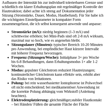
Aufbauen der Intensität bis zur individuell tolerierbaren Grenze und
schließlich ein⁤ klarer Erhaltungsplan mit⁣ regelmäßiger ⁣Kontrolle der
Hautreaktion; dabei achte ich streng ​auf Dokumentation jeder‌
Sitzung (Stromstärke, Dauer, Modus, ⁢Hautbefund). Für‍ Sie habe ‍ich
‌die ⁤wichtigsten Einstellparameter ​in kompakter Form
zusammengefasst, die ich selbst konsequent anwende und anpasse:
Stromstärke⁢ (mA):
niedrig beginnen (1-3 mA) und
schrittweise erhöhen; bei‌ Mini‑Pads sind oft 2-8 ‌mA wirksam,
maximal ⁢nur so hoch, wie es angenehm bleibt.
Sitzungsdauer (Minuten):
typischer ‍Bereich 10-20 Minuten⁤
pro Anwendung, ‌bei⁤ empfindlicher Haut kürzere Intervalle
mit ⁤höherer‌ Frequenz bevorzugen.
Frequenz (Sitzungen/Woche):
Initialphase 3× pro ​Woche
bis 6-8 Behandlungen, ‍dann Erhaltungsmodus 1× alle 1-2
Wochen.
Modus:
gepulster‍ Gleichstrom reduziert Hautreizungen;
⁣kontinuierlicher Gleichstrom kann effektiv ⁤sein, erhöht aber
das ​Risiko von Irritationen.
Polung:
bei rein wasserbasierter Iontophorese ist‍ Polwechsel
oft‌ nicht entscheidend;​ bei⁢ medikamentöser⁣ Anwendung ist ​
die korrekte ‍Polung abhängig vom Wirkstoff (Anleitung
beachten).
Elektrodenplatzierung:
gleichmäßiger,stabiler ⁤Hautkontakt
– bei Händen/ Füßen die gesamte Fläche der Fläche