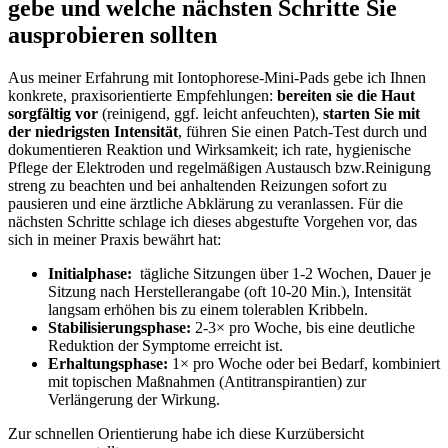
gebe und welche‍ nächsten⁤ Schritte‌ Sie‌
ausprobieren sollten
Aus meiner Erfahrung mit Iontophorese‑Mini‑Pads gebe‍ ich‌ Ihnen
konkrete, praxisorientierte Empfehlungen:
bereiten sie die Haut⁣
sorgfältig ⁣vor
(reinigend, ggf. ‍leicht​ anfeuchten),
starten ⁢Sie mit
der niedrigsten ⁢Intensität
, führen ‌Sie einen Patch‑Test durch ​und
⁢dokumentieren Reaktion und Wirksamkeit; ich ‍rate, ‌hygienische ​
Pflege ⁣der Elektroden und⁣ regelmäßigen Austausch ⁢bzw.Reinigung‌
streng zu beachten und bei anhaltenden Reizungen ⁣sofort zu
pausieren‍ und eine ärztliche Abklärung zu veranlassen. Für die
nächsten Schritte ‍schlage⁢ ich ⁣dieses abgestufte Vorgehen vor, das⁤
sich in meiner Praxis bewährt hat:
Initialphase:
⁢ tägliche ​Sitzungen über​ 1-2 Wochen, Dauer je
Sitzung nach ⁣Herstellerangabe ⁢(oft ​10-20 Min.), ⁤Intensität​
langsam erhöhen bis​ zu ⁢einem tolerablen Kribbeln.
Stabilisierungsphase:
‍2-3× pro⁣ Woche, bis ⁤eine deutliche
Reduktion der Symptome‍ erreicht ist.
Erhaltungsphase:
1× pro⁣ Woche ​oder bei Bedarf, kombiniert
mit topischen Maßnahmen (Antitranspirantien) zur
Verlängerung der‍ Wirkung.
Zur schnellen Orientierung ⁢habe⁣ ich diese ⁢Kurzübersicht