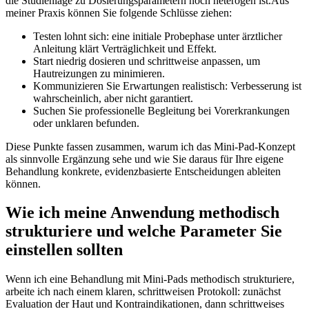
‌die‍ Studienlage zu Dosierungsparametern noch ⁣heterogen ist.Aus ​
meiner Praxis können⁢ Sie folgende⁢ Schlüsse ziehen:
Testen ⁢lohnt sich: eine initiale Probephase unter⁣ ärztlicher ​
Anleitung klärt Verträglichkeit und Effekt.
Start niedrig dosieren und schrittweise anpassen, um
Hautreizungen zu minimieren.
Kommunizieren Sie Erwartungen realistisch: Verbesserung ⁣ist​
wahrscheinlich, ​aber nicht garantiert.
Suchen Sie⁣ professionelle Begleitung bei Vorerkrankungen
oder unklaren befunden.
Diese Punkte fassen zusammen, ​warum ⁢ich das ​Mini-Pad-Konzept
als ‍sinnvolle Ergänzung sehe ‌und wie⁢ Sie daraus für ⁢Ihre eigene
⁣Behandlung konkrete, evidenzbasierte Entscheidungen ableiten
⁣können.
Wie ich meine Anwendung methodisch
⁣strukturiere ⁣und welche⁣ Parameter Sie
einstellen sollten
Wenn ich eine Behandlung mit⁤ Mini‑Pads methodisch ⁤strukturiere,
arbeite​ ich⁣ nach einem klaren,‌ schrittweisen‌ Protokoll:⁢ zunächst
Evaluation der Haut⁢ und Kontraindikationen, dann schrittweises