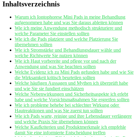
Inhaltsverzeichnis
Warum‌ ich Iontophorese ‌Mini Pads in meine ⁣Behandlung
aufgenommen habe und⁣ was‌ Sie daraus ableiten ‌können
Wie ich‍ meine Anwendung methodisch strukturiere und⁣
welche Parameter⁤ Sie einstellen⁤ sollten
Wie ich ‌die Pads​ platziere und ⁣welche Platzierung Sie
übernehmen sollten
Wie ich Stromstärke und‌ Behandlungsdauer wähle und
welche Richtwerte Sie nutzen können
Wie ⁤ich Haut vorbereite und pflege⁢ vor und ‍nach​ der
⁣Anwendung und was Sie beachten sollten
Welche Evidenz ich zu Mini Pads gefunden habe und wie Sie
die Wirksamkeit kritisch beurteilen sollten
Welche häufigen ⁢Aussagen und ‌Mythen ich überprüft habe⁢
und wie Sie sie ⁢fundiert​ einschätzen
Welche ⁤Nebenwirkungen ‌und ⁢Sicherheitsaspekte ich erlebt
habe und welche Vorsichtsmaßnahmen Sie ergreifen sollten
Wie ich probleme ‍behebe bei schlechter​ Wirkung oder ​
Hautreaktionen‌ und⁣ was Sie ‌zuerst tun sollten
Wie ⁤ich Pads warte, reinige und ihre Lebensdauer verlängere‌
und welche Praxis Sie​ übernehmen können
Welche Kaufkriterien und Produktmerkmale ⁤ich empfehle
damit‍ Sie eine informierte Entscheidung treffen