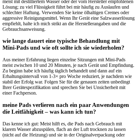
meist ⁢mit destilliertem Wasser oder der⁢ vom Hersteller empfohlenen
Lösung; ⁤zu viel Flüssigkeit führt bei mir häufig zu Auslaufen und⁣
schlechter Haftung. Verwenden Sie keine ölhaltigen Cremes ‌oder
aggressive Reinigungsmittel. Wenn Ihr Gerät ⁣eine⁤ Salzwasserlösung
empfiehlt, halte ich mich strikt an ⁤die ​Herstellerangaben und die
Gebrauchsanweisung.
wie lange dauert⁢ eine‌ typische Behandlung mit
Mini‑Pads und wie ⁢oft sollte ich sie wiederholen?
Aus meiner ⁢Erfahrung ⁣liegen einzelne Sitzungen mit ⁢Mini‑Pads
meist zwischen 10⁢ und 20 Minuten, ‍je‍ nach Gerät ​und Empfindung.
Zu beginn habe ich häufig täglich behandelt und dann auf‍ ein
Erhaltungsintervall von​ 1-3× pro Woche reduziert, ⁣je ⁤nachdem wie
stabil der Erfolg war. Folgen Sie ‌für‌ die genauen zeiten‌ unbedingt
Ihrer Gerätespezifikation und⁣ sprechen Sie bei Unsicherheit mit
⁤einer Fachperson.
meine Pads verlieren nach ein paar Anwendungen
‍die Leitfähigkeit – ⁢was kann ich tun?
Das kenne ich gut: ‍Meist ⁤hilft es, die Pads ⁢nach⁤ Gebrauch mit
klarem ⁣Wasser abzuspülen, flach ⁣an der Luft trocknen zu ‌lassen
(nicht auf die Heizung)⁢ und sie in der Originalverpackung oder