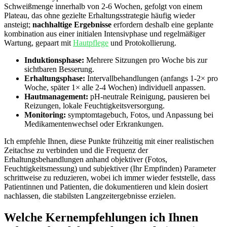
Schweißmenge innerhalb von‌ 2-6 ‍Wochen, ⁣gefolgt von einem
Plateau, das‌ ohne gezielte Erhaltungsstrategie‌ häufig wieder
ansteigt;
nachhaltige Ergebnisse
erfordern deshalb eine ⁤geplante
kombination ‌aus⁢ einer initialen ⁤Intensivphase und regelmäßiger
Wartung,‌ gepaart mit
Hautpflege
⁣ und Protokollierung.
Induktionsphase:
Mehrere Sitzungen pro Woche bis zur
‍sichtbaren Besserung.
Erhaltungsphase:
⁢Intervallbehandlungen ​(anfangs 1-2× pro ​
Woche, ​später 1×⁣ alle 2-4 Wochen) individuell‍ anpassen.
Hautmanagement:
⁣pH-neutrale Reinigung,⁢ pausieren‌ bei
Reizungen, lokale Feuchtigkeitsversorgung.
Monitoring:
symptomtagebuch, Fotos, und Anpassung ⁣bei⁤
Medikamentenwechsel oder Erkrankungen.
Ich empfehle Ihnen, diese‍ Punkte ⁤frühzeitig mit ⁢einer realistischen
Zeitachse zu verbinden und⁢ die‍ Frequenz der
Erhaltungsbehandlungen⁢ anhand‌ objektiver (Fotos,
Feuchtigkeitsmessung) und subjektiver‍ (Ihr⁢ Empfinden) Parameter⁤
schrittweise zu reduzieren, wobei ich immer⁣ wieder feststelle, dass
Patientinnen und Patienten,‌ die ​dokumentieren ⁢und klein dosiert
nachlassen, die ‍stabilsten Langzeitergebnisse erzielen.
Welche‍ Kernempfehlungen⁣ ich ⁤Ihnen