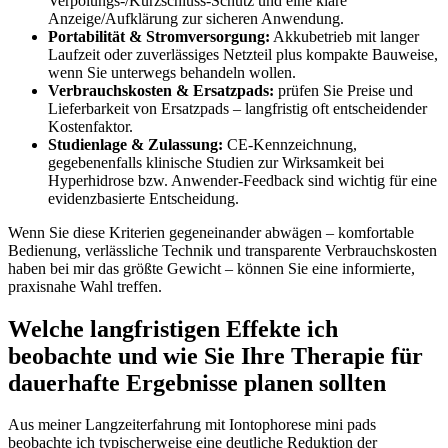
⁢Verpolungs‑/Kurzschluss‑Schutz ⁤und ​eine‍ klare
Anzeige/Aufklärung ⁣zur sicheren‌ Anwendung.
Portabilität & Stromversorgung:
Akkubetrieb mit langer
Laufzeit⁢ oder ‌zuverlässiges ​Netzteil plus kompakte Bauweise,
wenn Sie unterwegs⁣ behandeln wollen.
Verbrauchskosten & Ersatzpads:
prüfen Sie Preise‍ und
Lieferbarkeit von Ersatzpads – langfristig oft entscheidender
Kostenfaktor.
Studienlage & Zulassung:
⁤CE‑Kennzeichnung,
‌gegebenenfalls⁤ klinische ‌Studien zur Wirksamkeit ⁢bei
Hyperhidrose bzw. ⁢Anwender‑Feedback ⁤sind⁤ wichtig für eine
‌evidenzbasierte Entscheidung.
⁣Wenn Sie diese Kriterien‍ gegeneinander abwägen – komfortable⁢
Bedienung, verlässliche⁣ Technik und transparente ​Verbrauchskosten
haben ‌bei mir das größte Gewicht – können Sie eine informierte,
praxisnahe ⁣Wahl treffen.
Welche langfristigen ⁢Effekte ⁤ich
beobachte und⁢ wie Sie⁢ Ihre Therapie für
dauerhafte Ergebnisse planen sollten
Aus meiner Langzeiterfahrung mit Iontophorese mini ​pads​
beobachte ⁢ich typischerweise ‍eine ​deutliche⁤ Reduktion der