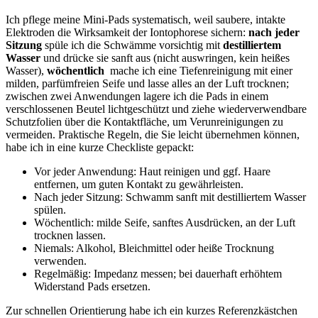
Ich ⁣pflege meine Mini‑Pads systematisch,⁤ weil‍ saubere, intakte‌
Elektroden die Wirksamkeit der Iontophorese sichern:
nach‌ jeder
⁢Sitzung
​spüle ich die ⁤Schwämme vorsichtig mit
destilliertem
Wasser
und‍ drücke sie sanft aus (nicht auswringen, kein ‌heißes
Wasser),⁣
wöchentlich
⁤ mache​ ich ‌eine Tiefenreinigung mit einer⁢
milden, parfümfreien​ Seife und⁤ lasse ‍alles an der⁢ Luft⁢ trocknen;
zwischen zwei⁢ Anwendungen lagere ich⁤ die Pads in einem
verschlossenen Beutel ⁢lichtgeschützt und ziehe wiederverwendbare
Schutzfolien über die ​Kontaktfläche, um Verunreinigungen zu
vermeiden. Praktische Regeln, die Sie leicht übernehmen können,
‌habe ⁤ich in eine kurze ⁢Checkliste gepackt: ‌
Vor‌ jeder Anwendung: Haut reinigen​ und ggf. Haare
entfernen, um‍ guten Kontakt zu gewährleisten.
Nach jeder ​Sitzung:⁢ Schwamm⁤ sanft mit destilliertem Wasser
‌spülen.
Wöchentlich: milde Seife, ​sanftes Ausdrücken, an der Luft
‍trocknen ⁣lassen.
Niemals: Alkohol, Bleichmittel oder heiße Trocknung‌
verwenden.
Regelmäßig: Impedanz messen; bei ‍dauerhaft​ erhöhtem
Widerstand⁣ Pads ersetzen.
Zur schnellen Orientierung⁢ habe ich ein ​kurzes Referenzkästchen