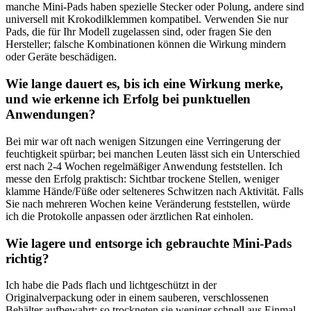
manche‍ Mini‑Pads haben spezielle Stecker oder Polung, andere sind
universell‍ mit Krokodilklemmen kompatibel. Verwenden Sie nur⁤
Pads, die für Ihr Modell⁢ zugelassen sind, oder‍ fragen Sie den
⁤Hersteller; falsche Kombinationen können die Wirkung mindern
oder Geräte beschädigen.
Wie lange dauert es, bis‌ ich‌ eine Wirkung merke,​
und wie erkenne ⁢ich Erfolg bei punktuellen
Anwendungen?
Bei mir‌ war ⁢oft‌ nach‌ wenigen Sitzungen ⁢eine Verringerung der
‍feuchtigkeit spürbar; ‌bei manchen Leuten lässt sich ⁢ein Unterschied
erst nach 2-4⁤ Wochen regelmäßiger ‌Anwendung feststellen. Ich
messe‍ den‍ Erfolg‌ praktisch: ⁣Sichtbar trockene‍ Stellen, weniger
klamme Hände/Füße ⁢oder selteneres Schwitzen nach Aktivität. Falls
Sie ⁣nach mehreren‍ Wochen keine Veränderung feststellen,​ würde‍
ich⁢ die Protokolle ​anpassen⁢ oder ärztlichen ‌Rat‍ einholen.
Wie lagere und ⁣entsorge ich ‍gebrauchte Mini‑Pads
⁢richtig?
Ich habe die‍ Pads flach und ‍lichtgeschützt in der
Originalverpackung ​oder ⁤in einem sauberen, verschlossenen
Behälter aufbewahrt; so ‌trockneten sie ​weniger schnell aus.Einmal