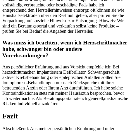
vollständig⁣ verbrauchte oder beschädigte Pads​ habe ich
entsprechend den Herstellerhinweisen entsorgt; oft können sie ‌wie ​
Haushaltselektroden über den Restmüll gehen, aber prüfen Sie die
Verpackung auf ​spezielle Hinweise zur Entsorgung.⁢ Hinweis: Wir
sind ⁤ein⁢ Beratungsportal und ⁣verkaufen selbst keine ⁣Produkte –
prüfen Sie ⁢bei ‍Bedarf​ die Angaben der Hersteller.
Was muss ich ⁢beachten,​ wenn ich Herzschrittmacher
habe,⁣ schwanger bin oder andere
Vorerkrankungen?
Aus persönlicher ⁢Erfahrung und aus Vorsicht empfehle ich: ⁢Bei
herzschrittmacher,⁢ implantiertem Defibrillator, ⁣Schwangerschaft,⁢
aktiver Krebsbehandlung⁣ oder ‍epileptischen Anfällen sollten⁣ Sie
⁤Iontophorese‑Behandlungen nur nach ​Rücksprache mit Ihrer
betreuenden Ärztin oder ‌Ihrem ‌Arzt durchführen. Ich habe ‍solche
Kontraindikationen​ stets mit meiner Hausärztin besprochen, bevor
ich weitermachte. Als Beratungsportal⁣ rate ich generell,medizinische
Risiken individuell abzuklären.
Fazit
Abschließend: Aus ⁣meiner persönlichen ‌Erfahrung ⁢und unter⁣