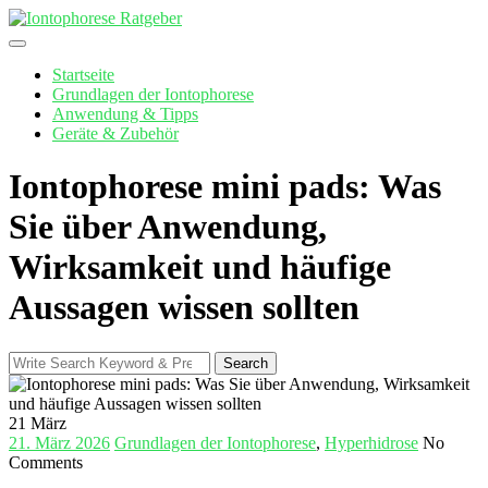
Skip
to
content
Startseite
Grundlagen der Iontophorese
Anwendung & Tipps
Geräte & Zubehör
Iontophorese mini pads: Was
Sie über Anwendung,
Wirksamkeit und häufige
Aussagen wissen sollten
Search
Search
for:
21
März
21. März 2026
Grundlagen der Iontophorese
,
Hyperhidrose
No
Comments