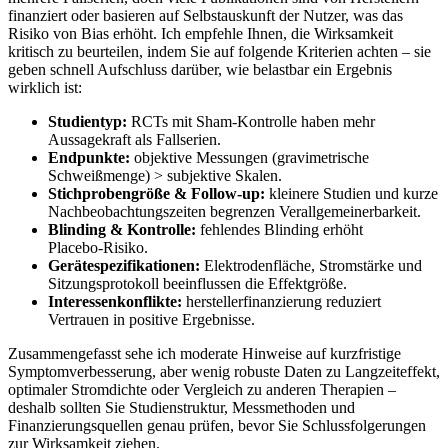
finanziert oder ​basieren auf ‌Selbstauskunft der Nutzer, was das
‍Risiko von⁢ Bias erhöht. Ich empfehle Ihnen, die Wirksamkeit
kritisch zu beurteilen,⁤ indem Sie auf folgende Kriterien achten – sie
geben schnell Aufschluss darüber, wie belastbar ein Ergebnis⁣
wirklich⁣ ist:
Studientyp:
⁢RCTs ‍mit Sham‑Kontrolle⁣ haben⁣ mehr‍
Aussagekraft ⁢als Fallserien.
Endpunkte:
‌objektive​ Messungen (gravimetrische
Schweißmenge) ⁢> subjektive Skalen.
Stichprobengröße &⁣ Follow‑up:
kleinere​ Studien und kurze
Nachbeobachtungszeiten begrenzen⁢ Verallgemeinerbarkeit.
Blinding & ‌Kontrolle:
fehlendes Blinding erhöht
Placebo‑Risiko.
Gerätespezifikationen:
Elektrodenfläche, Stromstärke und
Sitzungsprotokoll beeinflussen die Effektgröße.
Interessenkonflikte:
herstellerfinanzierung reduziert
‌Vertrauen⁤ in positive Ergebnisse.
Zusammengefasst sehe ich‌ moderate Hinweise ⁣auf kurzfristige
Symptomverbesserung, ‌aber wenig⁣ robuste Daten zu Langzeiteffekt,
optimaler ⁣Stromdichte oder Vergleich zu anderen ​Therapien –
deshalb sollten Sie Studienstruktur, Messmethoden und
Finanzierungsquellen genau prüfen, ⁤bevor Sie Schlussfolgerungen
zur Wirksamkeit ziehen.