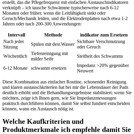
erstellt, das die Pflegefrequenz mit einfachen Austauschindikatoren
verknüpft – ich tausche Schwämme ⁣typischerweise nach ⁣6-12
⁢Monaten ⁤oder früher, ⁤wenn die Leitfähigkeit sinkt oder
Geruch/Mechanik leiden, und die Elektrodenplatten nach etwa​ 1-2
Jahren oder nach ⁢200-300 Anwendungen:
Intervall
Methode
indikator zum ⁣Ersetzen
Nach⁤ jeder
Sichtbare Verschmutzung
Spülen ⁤mit dest.Wasser
Sitzung
oder⁤ Geruch
Tiefenreinigung mit
Wöchentlich
Steifheit‌ des ⁤Schwamms
milder Seife
Impedanz >20% gegenüber
6-12 Monate
schwamm⁤ ersetzen
Neuwert
Diese Kombination aus⁢ einfacher Routine, ‌schonender Reinigung
und ‍klaren austauschkriterien hat bei mir die Lebensdauer der Pads‍
deutlich erhöht und⁣ die ⁣Behandlungsergebnisse stabilisiert;⁢ wenn Sie
möchten,⁢ zeige ich ⁢Ihnen​ gern, ​wie Sie Impedanzmessungen
praktisch‌ durchführen können, damit‍ Sie selbst ⁤fundiert⁣ entscheiden
können, wann ein ⁤Austausch nötig ist.
Welche Kaufkriterien und
Produktmerkmale ich empfehle damit⁤ Sie