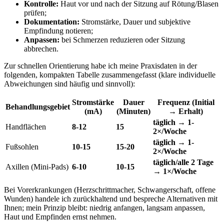
Kontrolle:
Haut‌ vor und⁢ nach der Sitzung auf Rötung/Blasen
prüfen;
Dokumentation:
Stromstärke, Dauer ⁢und⁣ subjektive
Empfindung notieren;
Anpassen:
bei​ Schmerzen reduzieren oder Sitzung​
abbrechen.
Zur schnellen Orientierung⁤ habe ich meine ⁣Praxisdaten in der
folgenden,⁢ kompakten‍ Tabelle zusammengefasst (klare individuelle
Abweichungen sind ⁤häufig und sinnvoll):
Stromstärke
Dauer⁤
Frequenz (Initial⁤
Behandlungsgebiet
(mA)
(Minuten)
→ Erhalt)
täglich → 1-
Handflächen
8-12
15
2×/Woche
täglich⁤ →⁤ 1-
Fußsohlen
10-15
15-20
2×/Woche
täglich/alle 2 Tage
Axillen (Mini‑Pads)
6-10
10-15
→ 1×/Woche
Bei⁢ Vorerkrankungen (Herzschrittmacher, Schwangerschaft,​ offene
Wunden) handele ‌ich zurückhaltend und bespreche Alternativen mit
⁤Ihnen; mein Prinzip bleibt:⁢ niedrig‍ anfangen, ‌langsam anpassen,
Haut und ⁤Empfinden ⁣ernst ‍nehmen.