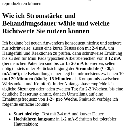
reproduzieren können.
Wie ich⁣ Stromstärke‍ und ​
Behandlungsdauer wähle ​und welche
⁣Richtwerte Sie nutzen können
Ich ⁣beginne bei neuen Anwendern⁤ konsequent niedrig und steigere
⁢nur schrittweise: zuerst eine kurze Testsession mit
2-4 mA
, ⁤um
Hautgefühl und ‍Reaktionen zu prüfen,⁣ dann schrittweise Erhöhung
bis zu den ‍für Mini‑Pads ⁢typischen Arbeitsbereichen von⁤
8-12 mA
⁣(bei manchen Patienten sind bis zu
15-20 mA
tolerierbar, selten
nötig) – ‌stets unter Berücksichtigung der
Stromdichte⁢ (≈ ⁢≤0,5
mA/cm²)
; ​die Behandlungsdauer liegt bei‌ mir meistens zwischen
10‌
und 20⁢ Minuten
(häufig ⁤
15 ​Minuten
als‍ Kompromiss zwischen
Wirksamkeit und Komfort). In der Anfangsphase empfehle ich
⁢tägliche Sitzungen oder jeden zweiten Tag ​für 2-3 Wochen, bis ⁢eine
deutliche Besserung⁢ eintritt, danach ‌Umstellung auf eine
Erhaltungsfrequenz von
1-2×⁣ pro⁤ Woche
. Praktisch verfolge ‌ich
folgende einfache​ Routine:​
Start niedrig:
‌ Test ‌mit 2-4 mA und kurzer Dauer;
Hochfahren‍ langsam:
in ​1-2 mA‑Schritten bei tolerabler
Hautreaktion;