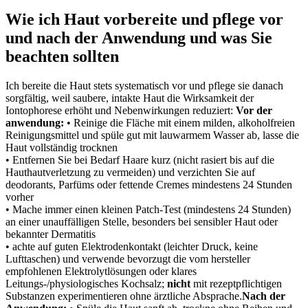
Wie ‌ich Haut vorbereite und pflege vor
und nach der Anwendung und was Sie
beachten sollten
Ich⁢ bereite die Haut stets systematisch vor und pflege sie danach
sorgfältig, weil saubere, intakte Haut​ die Wirksamkeit der
Iontophorese erhöht und Nebenwirkungen reduziert:
Vor ​der‌
anwendung:
• Reinige die Fläche⁣ mit‍ einem ‌milden, alkoholfreien
Reinigungsmittel und spüle⁢ gut⁤ mit⁤ lauwarmem Wasser​ ab, lasse ⁤die
Haut⁤ vollständig trocknen
• Entfernen Sie bei Bedarf‌ Haare ‌kurz (nicht rasiert ⁢bis auf die​
Hauthautverletzung zu vermeiden) und ‍verzichten Sie auf‌
deodorants, Parfüms ⁤oder fettende ‌Cremes mindestens 24 Stunden
vorher
• Mache immer ⁤einen kleinen Patch-Test (mindestens ⁢24 Stunden)
an ‍einer unauffälligen ⁣Stelle, besonders bei sensibler Haut oder
bekannter Dermatitis
• ⁣achte auf guten Elektrodenkontakt‍ (leichter Druck, keine
Lufttaschen) und verwende bevorzugt die⁤ vom‌ hersteller
empfohlenen Elektrolytlösungen oder​ klares
Leitungs-/physiologisches Kochsalz;
nicht
mit⁤ rezeptpflichtigen
Substanzen ⁣experimentieren ohne‍ ärztliche ⁤Absprache.
Nach ‍der