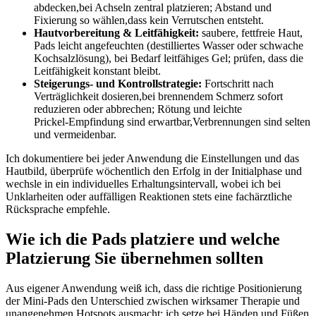
abdecken,bei⁣ Achseln zentral platzieren; Abstand und
Fixierung ⁤so⁢ wählen,dass kein Verrutschen‌ entsteht.
Hautvorbereitung & Leitfähigkeit:
saubere, fettfreie ​Haut,
Pads ‍leicht angefeuchten (destilliertes Wasser oder schwache
‍Kochsalzlösung), bei Bedarf⁢ leitfähiges Gel; prüfen, ‍dass die
Leitfähigkeit konstant⁤ bleibt.
Steigerungs- und Kontrollstrategie:
‌Fortschritt⁣ nach
⁣Verträglichkeit dosieren,bei brennendem Schmerz sofort⁣
reduzieren oder ‍abbrechen; Rötung⁣ und ‌leichte
⁢Prickel‑Empfindung⁢ sind erwartbar,Verbrennungen sind selten​
und⁢ vermeidenbar.
Ich dokumentiere ⁢bei jeder Anwendung die Einstellungen und⁢ das
Hautbild, überprüfe wöchentlich den Erfolg ⁣in der Initialphase und
wechsle ‍in ein individuelles ⁤Erhaltungsintervall, wobei ich bei
Unklarheiten oder auffälligen Reaktionen stets eine ‌fachärztliche
Rücksprache empfehle.
Wie ich die ‍Pads ⁤platziere und welche
Platzierung Sie übernehmen⁢ sollten
Aus eigener Anwendung weiß ich,⁣ dass⁣ die ⁤richtige Positionierung
der Mini‑Pads ‍den Unterschied⁤ zwischen wirksamer Therapie und
unangenehmen Hotspots ⁤ausmacht: ich setze bei ‌Händen und Füßen