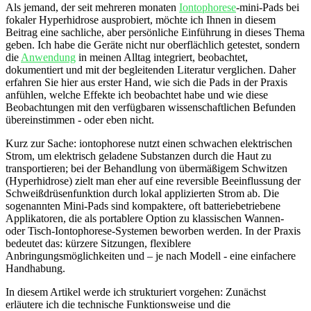
Als jemand, ⁤der seit mehreren ⁣monaten⁢
Iontophorese
-mini-Pads ⁢bei
fokaler ⁢Hyperhidrose ausprobiert, möchte ich Ihnen in diesem
Beitrag eine‍ sachliche, aber⁢ persönliche Einführung⁢ in dieses Thema
geben. Ich habe die Geräte nicht nur oberflächlich getestet, sondern ​
die
Anwendung
in meinen ⁤Alltag ‌integriert, beobachtet,
dokumentiert ‌und⁤ mit der begleitenden Literatur verglichen. Daher
erfahren Sie⁣ hier ⁤aus erster⁢ Hand, wie sich die Pads in der ‌Praxis ​
anfühlen,‍ welche Effekte ​ich ‍beobachtet ⁢habe und wie⁢ diese
Beobachtungen ‌mit den verfügbaren wissenschaftlichen Befunden
übereinstimmen -​ oder eben nicht.
Kurz zur Sache: iontophorese nutzt einen schwachen‍ elektrischen
Strom, um ‍elektrisch geladene ‍Substanzen ⁣durch die Haut zu
transportieren;‍ bei⁣ der Behandlung von übermäßigem Schwitzen⁤
(Hyperhidrose) zielt man‌ eher auf eine reversible Beeinflussung der
Schweißdrüsenfunktion durch‌ lokal applizierten Strom ab. Die
sogenannten Mini-Pads sind kompaktere, oft batteriebetriebene
Applikatoren, die als portablere Option ​zu ‍klassischen Wannen-
oder Tisch-Iontophorese-Systemen beworben werden.‌ In der Praxis
bedeutet das: kürzere Sitzungen, flexiblere
‍Anbringungsmöglichkeiten und – je nach ‍Modell -​ eine einfachere
Handhabung.
In diesem Artikel werde​ ich strukturiert vorgehen: Zunächst
erläutere ich die‌ technische Funktionsweise und die