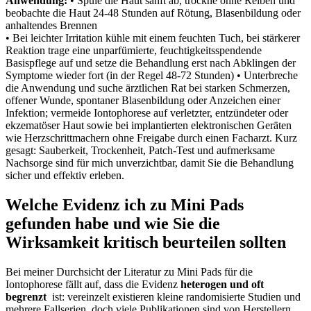
Anwendung:
• Spüle⁣ die ⁤Haut sanft ab, trockne ohne Reiben⁤ und​
beobachte die Haut ​24-48⁤ Stunden auf ⁢Rötung, Blasenbildung oder
anhaltendes Brennen
• Bei leichter Irritation kühle mit einem feuchten Tuch, bei⁤ stärkerer
Reaktion trage eine unparfümierte, feuchtigkeitsspendende⁢
Basispflege auf und setze ‌die Behandlung ⁢erst nach Abklingen der
Symptome wieder fort (in der Regel⁤ 48-72 Stunden) • ‌Unterbreche
die Anwendung und suche ärztlichen Rat bei starken ‌Schmerzen,
‍offener Wunde,⁢ spontaner‍ Blasenbildung oder‍ Anzeichen einer
Infektion; vermeide Iontophorese auf verletzter, ‍entzündeter oder
ekzematöser Haut⁢ sowie​ bei ​implantierten elektronischen Geräten
wie Herzschrittmachern⁤ ohne Freigabe durch‌ einen Facharzt. Kurz
gesagt: Sauberkeit, Trockenheit,‌ Patch-Test und aufmerksame
‌Nachsorge sind für mich unverzichtbar, damit⁣ Sie ‍die Behandlung
‌sicher und effektiv erleben.
Welche Evidenz ich zu ⁢Mini ⁤Pads
‌gefunden ⁢habe und wie ⁢Sie⁢ die
Wirksamkeit​ kritisch beurteilen sollten
Bei⁣ meiner Durchsicht ⁤der⁢ Literatur zu Mini ​Pads‌ für die
Iontophorese fällt​ auf, dass⁤ die ⁣Evidenz
heterogen und ​oft
begrenzt
⁢ ist:​ vereinzelt ⁤existieren ​kleine randomisierte ​Studien ‍und ​
mehrere Fallserien, doch viele Publikationen sind ⁤von Herstellern