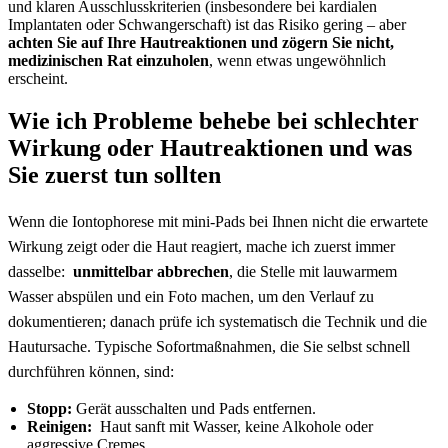
und ⁢klaren⁢ Ausschlusskriterien (insbesondere bei kardialen
Implantaten ‌oder ⁤Schwangerschaft) ist das⁤ Risiko⁣ gering – ‌aber ⁢
achten Sie auf Ihre Hautreaktionen und ⁣zögern Sie nicht,
medizinischen Rat einzuholen
, wenn⁤ etwas ungewöhnlich⁣
erscheint.
Wie​ ich Probleme‍ behebe bei⁢ schlechter ​
Wirkung⁢ oder Hautreaktionen‌ und was
Sie zuerst tun sollten
Wenn die ‍Iontophorese ⁤mit mini‑Pads​ bei ⁣Ihnen nicht⁣ die erwartete
⁤Wirkung zeigt oder die Haut reagiert,⁢ mache ich zuerst immer⁤
dasselbe: ​
unmittelbar ​abbrechen
, die Stelle mit lauwarmem
Wasser abspülen und‍ ein Foto machen, um‌ den Verlauf zu
dokumentieren;‍ danach prüfe ich systematisch die ⁣Technik und die​
Hautursache. Typische ⁢Sofortmaßnahmen, die Sie selbst​ schnell
durchführen können, sind:
Stopp:
Gerät ausschalten und Pads entfernen.
Reinigen:
⁤ Haut sanft mit⁤ Wasser,⁤ keine​ Alkohole ‌oder
aggressive Cremes.