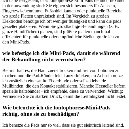
Ich habe festgestellt, dass​ Iontophorese‑Mini‑Pads deutlich flexibler
in der‌ anwendung ‌sind: ​Sie eignen ​sich besonders für‍ Achseln,‌
Fingerzwischenräume, Fußsohlenkanten oder punktuelle Bereiche,​
wo große Platten unpraktisch sind.‍ Im ⁤Vergleich zu großen
Elektroden benötige ⁢ich‍ oft ‍weniger flüssigkeit​ und kann die pads​
gezielter platzieren. ⁢Wenn Sie großflächige Behandlungen (z. B. ​
ganze Handflächen) planen, sind größere platten ⁣manchmal ​
effizienter; für punktuelle oder empfindliche Stellen ‍greife ich‍ zu
den⁣ Mini‑Pads.
wie befestige ich die Mini‑Pads, damit‍ sie während
der‌ Behandlung nicht verrutschen?
Bei ⁤mir⁣ half ⁢es, die​ Haut​ zuerst trocken und frei⁢ von Lotionen zu
machen ⁢und die Pad‑Ränder leicht anzudrücken; an Achseln nutze
ich zusätzlich ​eine sanfte Fixierbinde oder⁤ selbstklebende
Mullbinden, die den Kontakt stabilisieren. Manche Hersteller liefern
spezielle haltebänder ⁣- ich empfehle, diese zu verwenden. Wichtig:
Vermeiden ‍Sie zu starken ‍Druck, damit die Leitfähigkeit nicht leidet.
Wie befeuchte ich die⁤ Iontophorese‑Mini‑Pads
⁢richtig,⁢ ohne⁢ sie⁤ zu beschädigen?
Ich benetze‍ die Pads nur so⁢ viel, dass sie gut elektrisch leitend⁢ sind,