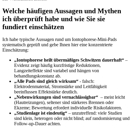
Welche häufigen ‌Aussagen und ​Mythen
ich überprüft habe ‍und wie Sie ‍sie
⁣fundiert einschätzen
Ich habe‍ typische‍ Aussagen rund um Iontophorese‑Mini‑Pads
systematisch‍ geprüft ​und gebe​ Ihnen hier‌ eine konzentrierte
⁢Einschätzung:
„Iontophorese heilt übermäßiges Schwitzen dauerhaft“
–
Evidenz zeigt häufig kurzfristige Reduktionen,⁢
Langzeiteffekte sind‍ variabel und hängen ‌von
behandlungskonstanz ab.
„Alle Pads sind gleich wirksam“
⁢-⁤ falsch:
Elektrodenmaterial, Stromstärke und Leitfähigkeit
beeinflussen Effektstärke⁤ deutlich.
„Nebenwirkungen sind​ vernachlässigbar“
​ – meist leicht
(Hautreizungen), seltener sind stärkeres‌ Brennen‍ oder
Ekzeme; Bewertung ⁢erfordert individuelle ‌Risikofaktoren.
„Studienlage ist eindeutig“
– unzutreffend: viele⁤ Studien ​
sind klein, ​heterogen oder nicht blind; ‍auf⁣ randomisierung und
Follow‑up‑Dauer achten.