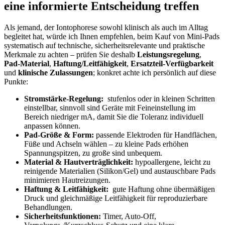
eine informierte ‌Entscheidung treffen
Als⁣ jemand, der Iontophorese sowohl⁤ klinisch als auch‌ im ‌Alltag
begleitet hat, würde ich Ihnen⁤ empfehlen, ​beim Kauf von Mini‑Pads
systematisch ​auf technische, sicherheitsrelevante⁣ und‍ praktische
Merkmale⁤ zu⁢ achten – prüfen Sie deshalb
Leistungsregelung
, ⁣
Pad‑Material
,
Haftung/Leitfähigkeit
,
Ersatzteil‑Verfügbarkeit
⁤
und
klinische Zulassungen
; konkret achte ich persönlich ‌auf ⁣diese
Punkte:
Stromstärke‑Regelung:
‌ stufenlos oder in ⁣kleinen‌ Schritten
einstellbar, sinnvoll sind Geräte mit Feineinstellung im
Bereich niedriger mA, damit Sie die Toleranz ​individuell‌
anpassen⁢ können.
Pad‑Größe & ‍Form:
passende Elektroden ⁤für Handflächen,
Füße und Achseln wählen‍ – zu kleine Pads‍ erhöhen
‍Spannungspitzen, zu⁢ große ‍sind unbequem.
Material & Hautverträglichkeit:
hypoallergene, leicht zu⁤
reinigende Materialien (Silikon/Gel) und austauschbare⁣ Pads
minimieren Hautreizungen.
Haftung⁢ & Leitfähigkeit:
⁢ gute Haftung ohne übermäßigen⁣
Druck und gleichmäßige⁢ Leitfähigkeit für reproduzierbare⁣
Behandlungen.
Sicherheitsfunktionen:
Timer, Auto‑Off,