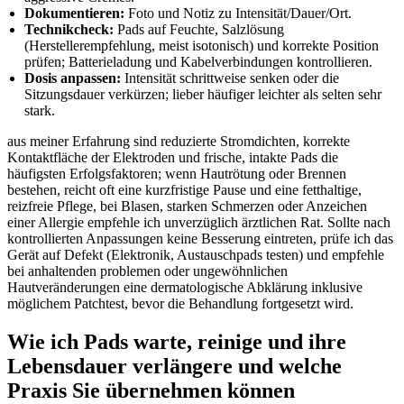
Dokumentieren:
Foto und Notiz ⁢zu Intensität/Dauer/Ort.
Technikcheck:
Pads auf ‍Feuchte, Salzlösung
(Herstellerempfehlung, meist isotonisch) und ‍korrekte Position
prüfen; Batterieladung⁤ und Kabelverbindungen kontrollieren.
Dosis anpassen:
Intensität schrittweise senken oder⁣ die
Sitzungsdauer ⁣verkürzen; lieber häufiger leichter als selten sehr
stark.
aus meiner ⁣Erfahrung sind reduzierte ‌Stromdichten, korrekte
Kontaktfläche der‌ Elektroden und frische, ‍intakte Pads die
häufigsten Erfolgsfaktoren; wenn Hautrötung oder Brennen
bestehen,⁢ reicht ⁣oft ⁣eine kurzfristige Pause und eine fetthaltige,
reizfreie Pflege, bei ⁣Blasen, starken Schmerzen oder Anzeichen
⁣einer Allergie empfehle ich​ unverzüglich ärztlichen Rat. Sollte nach⁣
kontrollierten‌ Anpassungen keine Besserung eintreten, prüfe ich das
Gerät ‍auf Defekt‌ (Elektronik, Austauschpads​ testen) und empfehle
bei ⁢anhaltenden problemen oder ungewöhnlichen
Hautveränderungen ⁤eine⁣ dermatologische Abklärung‌ inklusive
möglichem Patchtest, ⁤bevor die Behandlung​ fortgesetzt wird.
Wie ich⁢ Pads ‌warte, reinige und ihre​
Lebensdauer verlängere und welche
Praxis⁣ Sie übernehmen können