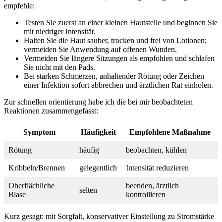
⁤empfehle: ‌
Testen ⁢Sie zuerst ⁤an einer kleinen Hautstelle und beginnen Sie
mit niedriger Intensität.
Halten Sie die Haut sauber, trocken und frei von‍ Lotionen;
vermeiden‌ Sie ⁢Anwendung auf⁣ offenen⁣ Wunden.
Vermeiden Sie längere Sitzungen als ‌empfohlen und‍ schlafen
Sie‌ nicht mit ‌den Pads.
Bei starken Schmerzen, ⁤anhaltender Rötung​ oder Zeichen‌
einer⁤ Infektion sofort abbrechen und ärztlichen ​Rat einholen.
Zur schnellen ⁢orientierung habe ich die⁢ bei⁢ mir⁣ beobachteten
Reaktionen zusammengefasst: ⁢
Symptom
Häufigkeit
Empfohlene Maßnahme
Rötung
häufig
beobachten,⁤ kühlen
Kribbeln/Brennen
gelegentlich
Intensität reduzieren
Oberflächliche
beenden, ‍ärztlich
selten
Blase
kontrollieren
Kurz ⁣gesagt: ‌mit ⁢Sorgfalt, ​konservativer Einstellung ⁣zu Stromstärke