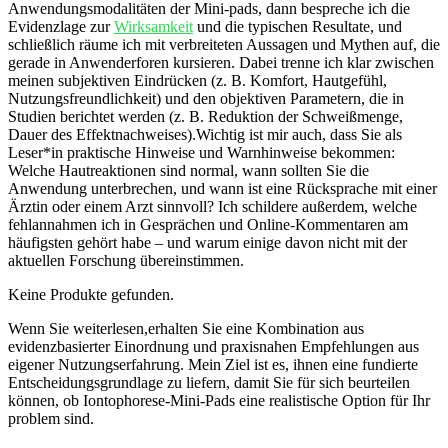
Anwendungsmodalitäten der Mini-pads, ⁣dann ⁢bespreche‌ ich die
Evidenzlage ‌zur
Wirksamkeit
und ​die typischen⁣ Resultate, und
schließlich räume ich mit verbreiteten​ Aussagen⁤ und ‍Mythen auf, ‌die
gerade in⁣ Anwenderforen ‍kursieren. ⁤Dabei trenne ‍ich‍ klar zwischen
meinen subjektiven Eindrücken (z. B. Komfort, ‌Hautgefühl,
‍Nutzungsfreundlichkeit) und den objektiven Parametern, die ‌in
Studien⁢ berichtet werden (z. B. Reduktion der Schweißmenge,
Dauer ⁣des ⁣Effektnachweises).Wichtig⁢ ist mir ‍auch, dass Sie⁤ als‌
Leser*in praktische Hinweise​ und Warnhinweise bekommen:
Welche ⁤Hautreaktionen sind normal, wann sollten Sie die
Anwendung unterbrechen, und wann ist eine Rücksprache mit ‍einer
Ärztin ‌oder einem Arzt⁣ sinnvoll? Ich schildere außerdem, welche
fehlannahmen ich​ in Gesprächen und Online-Kommentaren ⁢am
⁢häufigsten gehört⁤ habe – ‌und warum ⁤einige davon ⁤nicht mit der
aktuellen Forschung‍ übereinstimmen.
Keine Produkte gefunden.
Wenn Sie weiterlesen,erhalten⁢ Sie eine Kombination ⁢aus
‍evidenzbasierter Einordnung und praxisnahen Empfehlungen ⁣aus
eigener⁤ Nutzungserfahrung. Mein Ziel ist es, ihnen eine fundierte⁢
Entscheidungsgrundlage zu liefern,⁢ damit Sie⁣ für⁢ sich beurteilen
können, ob Iontophorese-Mini-Pads eine realistische Option für Ihr
problem ⁣sind.