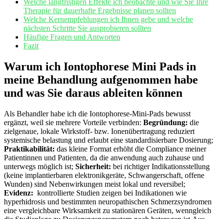
Welche langfristigen ‌Effekte ich‌ beobachte ⁢und wie Sie⁣ Ihre
Therapie für⁢ dauerhafte Ergebnisse planen sollten
Welche Kernempfehlungen ich Ihnen gebe und welche
nächsten Schritte Sie ausprobieren sollten
Häufige‍ Fragen ‌und Antworten
Fazit
Warum ich Iontophorese ⁢Mini Pads in
‌meine Behandlung aufgenommen habe
und‍ was Sie ⁢daraus ableiten können
Als Behandler‍ habe ​ich die Iontophorese-Mini-Pads ⁣bewusst
‌ergänzt, ‌weil‌ sie ⁣mehrere ​Vorteile ‍verbinden:
Begründung:
die
zielgenaue, lokale Wirkstoff- ⁢bzw. Ionenübertragung reduziert
systemische belastung⁣ und erlaubt eine⁢ standardisierbare‍ Dosierung; ⁣
Praktikabilität:
das‌ kleine​ Format‌ erhöht die Compliance meiner
‍Patientinnen und Patienten,‍ da⁢ die anwendung auch‍ zuhause und
⁣unterwegs möglich ist;
Sicherheit:
‌bei richtiger ⁤Indikationsstellung​
(keine implantierbaren elektronikgeräte, Schwangerschaft,‌ offene
Wunden) sind Nebenwirkungen meist lokal und reversibel;
Evidenz:
‍ kontrollierte Studien zeigen‍ bei‌ Indikationen‌ wie
hyperhidrosis und bestimmten neuropathischen Schmerzsyndromen
⁣eine vergleichbare Wirksamkeit zu stationären Geräten, ⁣wenngleich