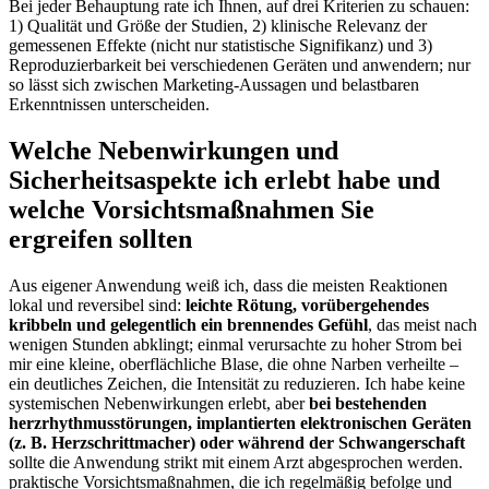
Bei jeder⁤ Behauptung rate‌ ich ​Ihnen, auf drei Kriterien zu schauen:
1) Qualität und Größe der Studien, 2) ​klinische Relevanz⁣ der‌
gemessenen Effekte (nicht nur statistische Signifikanz) und 3)
Reproduzierbarkeit bei verschiedenen⁣ Geräten und ⁤anwendern; nur
so lässt sich zwischen Marketing‑Aussagen und⁢ belastbaren
Erkenntnissen unterscheiden.
Welche Nebenwirkungen‌ und
Sicherheitsaspekte ich erlebt habe und
⁢welche Vorsichtsmaßnahmen Sie
ergreifen sollten
Aus‍ eigener Anwendung weiß ⁣ich, dass ‌die meisten Reaktionen
lokal und reversibel sind:
leichte Rötung, vorübergehendes⁣
kribbeln und gelegentlich ein⁣ brennendes Gefühl
, das ⁢meist nach
​wenigen Stunden abklingt; einmal verursachte zu hoher‍ Strom bei
mir ⁢eine kleine, oberflächliche​ Blase, die ohne Narben ‌verheilte –
ein deutliches Zeichen, die Intensität ‌zu reduzieren. Ich habe ‌keine
systemischen Nebenwirkungen erlebt, aber
bei bestehenden
herzrhythmusstörungen, implantierten elektronischen Geräten
(z. B. Herzschrittmacher) oder⁤ während ⁤der Schwangerschaft
‌sollte ‌die Anwendung strikt⁣ mit einem Arzt abgesprochen werden.
‍praktische⁤ Vorsichtsmaßnahmen, die ich regelmäßig befolge⁣ und