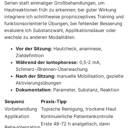
Serien⁢ statt einmaliger ​Großbehandlungen, ⁤um‌
Hautreaktionen früh zu erkennen; bei guter Wirkung
integriere ich⁢ schrittweise ⁤propriozeptives Training und
funktionsorientierte Übungen, bei fehlender Besserung
evaluiere ich‍ Substanzwahl,⁣ Applikationsdauer⁤ oder
wechsle zu ‍anderen ‌Modalitäten.
Vor⁣ der Sitzung:
Hautcheck, anamnese,
Zieldefinition
Während der Iontophorese:
0,5-2 mA,
Schmerz-/Brennen-Überwachung
Nach der ⁣Sitzung:
manuelle Mobilisation, gezielte
Aktivierungsübungen
Dokumentation:
Parameter, Substanz, Reaktion
Sequenz
Praxis‑Tipp
Vorbehandlung
Topische ⁣Reinigung, trockene Haut
Applikation
Kontinuierliche ⁣Patientenkontrolle
Erste 48-72 h ​analgetisch, dann
Reha‑Integration