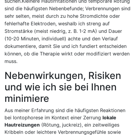
suchen.Kleinere Hautirritationen ‍und temporäre‌ Rötung
sind die häufigsten‍ Nebenbefunde; ⁤Verbrennungen sind‌
sehr selten, meist​ durch zu hohe Stromdichte oder
fehlerhafte ⁣Elektroden, weshalb ich‍ streng auf
Stromstärke ​(meist niedrig, z. B. 1-2 mA) und Dauer
(10-20 Minuten, ‍individuell) achte⁢ und den Verlauf
dokumentiere, damit Sie und ich fundiert entscheiden
können, ob die Therapie wirkt ​oder​ modifiziert werden
muss.
Nebenwirkungen, Risiken
und wie‌ ich sie bei Ihnen
minimiere
Aus meiner Erfahrung sind die⁣ häufigsten Reaktionen
bei⁢ Iontophorese im Kontext einer ‍Zerrung
lokale
Hautreizungen
(Rötung, juckreiz), ein‌ zeitweiliges
Kribbeln oder ‍leichtere Verbrennungsgefühle sowie