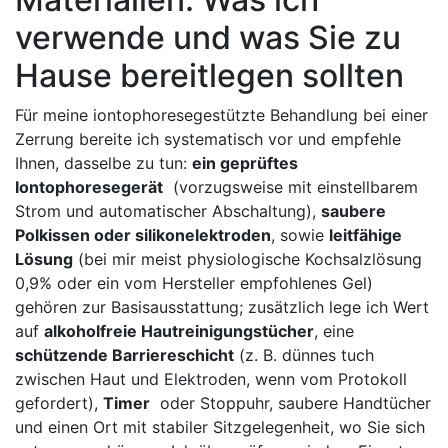
verwende ‍und​ was Sie zu
Hause bereitlegen sollten
Für ⁣meine iontophoresegestützte Behandlung bei einer
Zerrung bereite ich ⁢systematisch vor und empfehle
Ihnen, dasselbe zu tun:
ein geprüftes‌
Iontophoresegerät
⁣ (vorzugsweise mit einstellbarem
Strom und automatischer ‌Abschaltung),
saubere‌
Polkissen oder⁣ silikonelektroden
, sowie
leitfähige
Lösung
(bei mir meist physiologische Kochsalzlösung
0,9% oder ‍ein vom Hersteller empfohlenes Gel)‍
gehören zur Basisausstattung; ⁢zusätzlich⁤ lege ich Wert
auf
alkoholfreie⁤ Hautreinigungstücher
,⁢ eine
schützende ⁤Barriereschicht
(z. B. dünnes tuch
zwischen‍ Haut und Elektroden, wenn vom Protokoll
gefordert),
Timer
‍ oder Stoppuhr, saubere Handtücher⁤
und einen Ort ‍mit stabiler Sitzgelegenheit, wo Sie sich