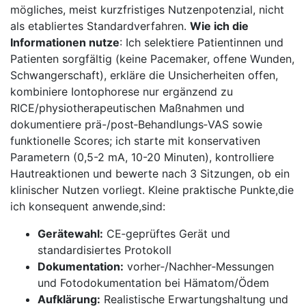
mögliches, meist kurzfristiges Nutzenpotenzial,​ nicht
als etabliertes ‌Standardverfahren.⁢
Wie ich ⁤die
Informationen nutze
: Ich selektiere⁢ Patientinnen und
Patienten sorgfältig (keine Pacemaker, ‍offene Wunden,
Schwangerschaft), ​erkläre ​die ⁢Unsicherheiten offen,
kombiniere Iontophorese nur ‌ergänzend zu
RICE/physiotherapeutischen Maßnahmen und⁤
dokumentiere prä-/post‑Behandlungs‑VAS sowie
funktionelle⁢ Scores; ich⁤ starte mit konservativen
Parametern (0,5-2 mA, 10-20 Minuten), kontrolliere
Hautreaktionen und bewerte nach⁤ 3⁣ Sitzungen, ob ein
klinischer Nutzen vorliegt. Kleine praktische Punkte,die⁣
ich konsequent anwende,sind:
Gerätewahl:
⁢CE‑geprüftes Gerät und‌
standardisiertes Protokoll
Dokumentation:
vorher‑/Nachher‑Messungen
und Fotodokumentation bei Hämatom/Ödem
Aufklärung:
Realistische Erwartungshaltung ​und