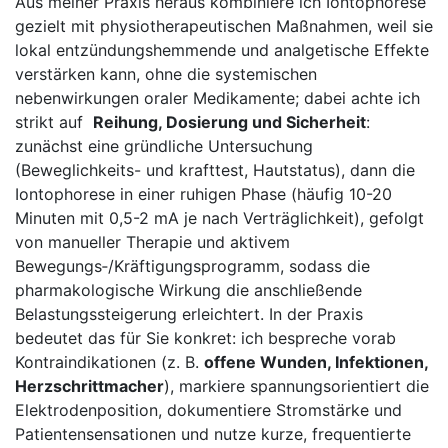
Aus meiner Praxis heraus ​kombiniere⁤ ich Iontophorese
gezielt mit ​physiotherapeutischen Maßnahmen, weil⁤ sie
lokal entzündungshemmende ‍und ⁣analgetische‍ Effekte
verstärken ​kann, ohne⁣ die ​systemischen
nebenwirkungen oraler Medikamente; dabei achte ich
strikt auf ​
Reihung, ‍Dosierung und Sicherheit
:
zunächst eine gründliche Untersuchung
(Beweglichkeits- und krafttest, Hautstatus), dann die
Iontophorese in einer ​ruhigen Phase (häufig 10-20
Minuten mit 0,5-2 ‌mA je nach Verträglichkeit),⁢ gefolgt
von manueller Therapie und⁣ aktivem
Bewegungs‑/Kräftigungsprogramm, ‌sodass die
pharmakologische ⁤Wirkung die​ anschließende
Belastungssteigerung⁣ erleichtert. In der Praxis
bedeutet ⁢das für ‌Sie konkret: ich ⁤bespreche vorab
Kontraindikationen⁣ (z. B.
offene Wunden, Infektionen,
‍Herzschrittmacher
), markiere spannungsorientiert die
Elektrodenposition, dokumentiere Stromstärke und
⁣Patientensensationen und nutze kurze, ⁤frequentierte‌