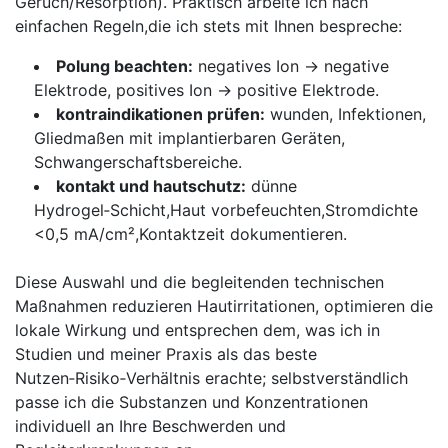
Geruch/Resorption). Praktisch arbeite ich ⁣nach
einfachen Regeln,die ⁣ich ‍stets ⁤mit ⁢Ihnen bespreche:
Polung beachten:
negatives⁢ Ion ⁣→ negative
Elektrode,​ positives Ion → positive Elektrode.
kontraindikationen prüfen:
wunden, Infektionen,
Gliedmaßen mit implantierbaren Geräten,
Schwangerschaftsbereiche.
kontakt ⁤und hautschutz:
dünne‌
Hydrogel‑Schicht,Haut vorbefeuchten,Stromdichte
<0,5 mA/cm²,Kontaktzeit dokumentieren.
Diese Auswahl und die begleitenden technischen
Maßnahmen reduzieren ​Hautirritationen, optimieren die
lokale Wirkung und ‌entsprechen dem, was ich‌ in
⁣Studien und meiner Praxis als das beste
Nutzen‑Risiko‑Verhältnis erachte; selbstverständlich
passe ich die⁤ Substanzen und ​Konzentrationen
individuell an Ihre Beschwerden ⁢und