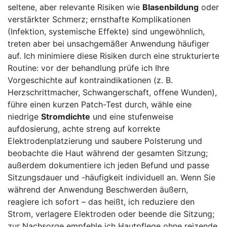
seltene, aber relevante Risiken wie
Blasenbildung
oder
verstärkter⁣ Schmerz; ernsthafte Komplikationen
(Infektion, systemische Effekte) sind ungewöhnlich, ​
treten aber bei unsachgemäßer ‌Anwendung häufiger⁤
auf. Ich minimiere diese Risiken durch⁣ eine strukturierte
Routine: vor⁣ der behandlung prüfe ich Ihre
Vorgeschichte auf‍ kontraindikationen (z. B.
Herzschrittmacher, Schwangerschaft, offene ⁢Wunden),
führe einen⁣ kurzen ⁣Patch-Test durch, wähle eine⁢
niedrige
Stromdichte
und eine stufenweise
aufdosierung, achte ⁣streng auf korrekte
‌Elektrodenplatzierung‌ und saubere Polsterung und
beobachte die⁣ Haut während der‌ gesamten ‌Sitzung;
außerdem dokumentiere ich jeden Befund ‌und passe
Sitzungsdauer und⁢ -häufigkeit‍ individuell an. ​Wenn Sie
während der‍ Anwendung Beschwerden äußern,
reagiere ich ⁣sofort – das heißt, ich‍ reduziere den‌
Strom, verlagere Elektroden oder beende‍ die Sitzung;
zur Nachsorge empfehle ich⁢ Hautpflege ohne reizende