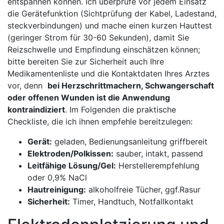
entspannen können. Ich überprüfe vor jedem⁤ Einsatz
die Gerätefunktion (Sichtprüfung der Kabel, Ladestand,
steckverbindungen) und mache einen‍ kurzen ⁤Hauttest
(geringer Strom für ⁤30-60 Sekunden), damit Sie
‍Reizschwelle und Empfindung einschätzen können;
bitte ​bereiten Sie zur Sicherheit auch Ihre
Medikamentenliste und die ​Kontaktdaten Ihres Arztes
⁣vor,⁤ denn ⁢
bei‍ Herzschrittmachern, Schwangerschaft ​
oder offenen Wunden⁢ ist​ die Anwendung
kontraindiziert
. Im Folgenden die praktische
Checkliste,‍ die ich ihnen empfehle bereitzulegen:
Gerät:
geladen, Bedienungsanleitung⁣ griffbereit
Elektroden/Polkissen:
sauber, ‌intakt, ⁣passend
Leitfähige Lösung/Gel:
Herstellerempfehlung
oder 0,9%⁢ NaCl
Hautreinigung:
alkoholfreie Tücher, ggf.Rasur
Sicherheit:
Timer, Handtuch, Notfallkontakt