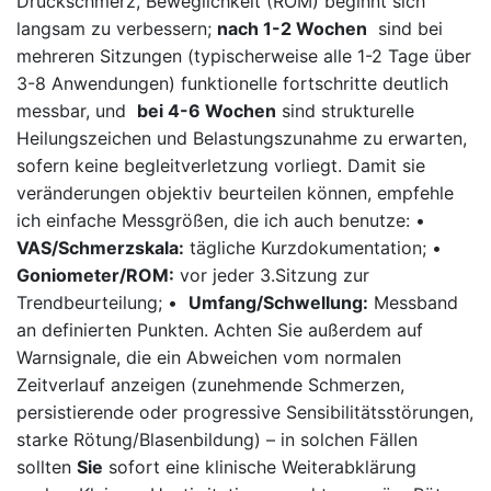
Druckschmerz, Beweglichkeit (ROM) beginnt‌ sich ​
langsam zu‍ verbessern;
nach 1-2 Wochen
⁣ sind bei
⁤mehreren Sitzungen ‌(typischerweise alle 1-2 Tage über
3-8 Anwendungen) funktionelle fortschritte ⁣deutlich ​
messbar, und ⁤
bei‌ 4-6 Wochen
sind⁢ strukturelle
Heilungszeichen und Belastungszunahme zu erwarten,
sofern keine begleitverletzung vorliegt.‌ Damit sie‍
veränderungen ​objektiv beurteilen können,⁣ empfehle
ich einfache Messgrößen, die ich auch benutze:⁢ •
VAS/Schmerzskala:
tägliche Kurzdokumentation; •​
Goniometer/ROM:
vor jeder ⁤3.Sitzung zur
Trendbeurteilung;​ • ​
Umfang/Schwellung:
Messband
an ⁢definierten Punkten. Achten Sie außerdem auf
Warnsignale, die ein Abweichen vom normalen
‍Zeitverlauf anzeigen (zunehmende⁢ Schmerzen,​
persistierende oder‌ progressive Sensibilitätsstörungen,
starke Rötung/Blasenbildung) – in solchen Fällen
sollten
Sie
sofort eine klinische⁢ Weiterabklärung