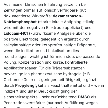
Aus meiner⁤ klinischen Erfahrung setze ich ​bei
Zerrungen primär auf ionisch ‌verfügbare, gut
dokumentierte Wirkstoffe:
dexamethason-
Natriumphosphat
(starke lokale Antiphlogistikaig,⁤
wird‌ mit‌ der negativen Elektrode appliziert) und
Lidocain‑HCl
(kurzwirksame ‌Analgesie‍ über⁢ die
‌positive Elektrode), gelegentlich⁤ ergänzt durch
‍salicylathaltige oder ketoprofen‑haltige ⁣Präparate,
wenn die Indikation und Lokalisation dies
rechtfertigen; ⁤wichtig ist für mich stets die passende
Polung, Konzentration und kurze, kontrollierte
Applikationsdauer. Für die Trägersubstanzen
⁤bevorzuge ich pharmazeutische hydrogele (z.B.
Carbomer‑Gele) mit geringer Leitfähigkeit, ergänzt
‌durch
Propylenglykol
als ⁤Feuchthaltemittel und – wenn
indiziert⁤ und unter Berücksichtigung der
sicherheitsaspekte – sehr​ zurückhaltend
DMSO
als
Penetrationsverstärker ⁢(nur nach Aufklärung wegen