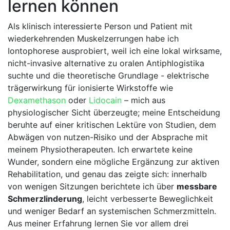
lernen können
Als klinisch interessierte Person und Patient mit
wiederkehrenden Muskelzerrungen habe ⁢ich‌
Iontophorese​ ausprobiert, weil⁤ ich eine⁢ lokal wirksame,
nicht-invasive alternative zu oralen⁢ Antiphlogistika
suchte und die theoretische Grundlage -​ elektrische
trägerwirkung für ionisierte Wirkstoffe ⁤wie
Dexamethason
‌oder
Lidocain
– ​mich aus
physiologischer Sicht überzeugte; meine Entscheidung
beruhte auf⁣ einer kritischen Lektüre von Studien, dem
Abwägen von nutzen-Risiko ⁣und der Absprache mit
meinem Physiotherapeuten. ⁣Ich erwartete keine
Wunder, ‌sondern eine mögliche Ergänzung ⁢zur aktiven
Rehabilitation, und genau das zeigte sich: innerhalb
von wenigen⁢ Sitzungen berichtete ich über
messbare
Schmerzlinderung
, leicht ​verbesserte Beweglichkeit
und weniger Bedarf an systemischen Schmerzmitteln.⁤
Aus meiner Erfahrung lernen Sie‌ vor​ allem drei