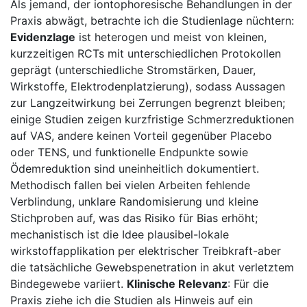
Als jemand, der iontophoresische​ Behandlungen in der
Praxis abwägt,⁤ betrachte ich die Studienlage nüchtern:
Evidenzlage
⁢ist heterogen ‍und meist von kleinen,⁢
kurzzeitigen RCTs mit​ unterschiedlichen Protokollen
geprägt ‍(unterschiedliche Stromstärken, Dauer,​
Wirkstoffe, Elektrodenplatzierung),​ sodass⁤ Aussagen
zur Langzeitwirkung ‍bei Zerrungen begrenzt ⁤bleiben;
einige ⁣Studien zeigen kurzfristige⁤ Schmerzreduktionen
auf⁣ VAS, andere keinen Vorteil ⁣gegenüber Placebo
oder TENS, und funktionelle Endpunkte sowie
Ödemreduktion‍ sind uneinheitlich⁣ dokumentiert.
Methodisch fallen bei⁤ vielen Arbeiten⁢ fehlende
Verblindung, unklare Randomisierung‍ und kleine⁤
Stichproben auf, was das Risiko für Bias erhöht;
mechanistisch ist⁣ die Idee plausibel-lokale
wirkstoffapplikation per elektrischer Treibkraft-aber
die tatsächliche Gewebspenetration in akut verletztem
Bindegewebe variiert.
Klinische Relevanz
: Für die
Praxis⁢ ziehe ich die Studien ⁤als Hinweis ‌auf ein