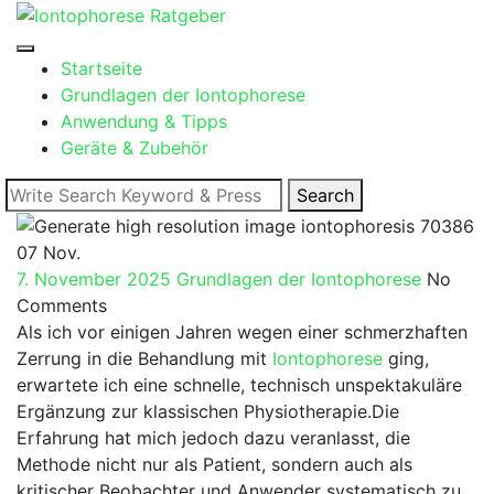
Skip
to
content
Startseite
Grundlagen der Iontophorese
Anwendung & Tipps
Geräte & Zubehör
Search
Search
for:
07
Nov.
7. November 2025
Grundlagen der Iontophorese
No
Comments
Als ich vor ⁢einigen Jahren ‍wegen einer schmerzhaften
Zerrung in die Behandlung mit⁢
Iontophorese
ging,
erwartete ich ⁤eine ⁤schnelle, technisch unspektakuläre
Ergänzung zur klassischen ⁣Physiotherapie.Die
⁤Erfahrung⁤ hat mich​ jedoch⁤ dazu veranlasst, die
Methode ​nicht nur als Patient, sondern ⁣auch⁣ als
kritischer Beobachter und Anwender systematisch ‌zu