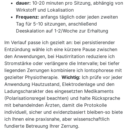
dauer:
‍10-20 minuten pro Sitzung, abhängig von
Wirkstoff⁤ und Lokalisation
Frequenz:
‍anfangs ​täglich oder jeden zweiten
Tag für 5-10 sitzungen, anschließend
Deeskalation‍ auf 1-2/Woche​ zur Erhaltung
Im Verlauf passe ich⁢ gezielt an: bei persistierender
Entzündung wähle ich eine kürzere ‍Pause zwischen
den​ Anwendungen,⁣ bei‌ Hautirritation reduziere ​ich
Stromstärke oder ⁤verlängere die Intervalle; bei tiefer
liegenden Zerrungen kombiniere ich‌ Iontophorese mit
gezielter⁤ Physiotherapie. ​
Wichtig:
Ich‍ prüfe vor jeder​
Anwendung ‍Hautzustand, Elektrodenlage und den
Ladungscharakter des⁣ eingesetzten⁣ Medikaments
(Polarisationsregel beachten) und halte ⁤Rücksprache
mit⁤ behandelnden Ärzten, damit die Protokolle
individuell, sicher und evidenzbasiert bleiben-so biete
ich Ihnen⁣ eine⁤ praxisnahe, aber wissenschaftlich⁤
fundierte‌ Betreuung Ihrer Zerrung.