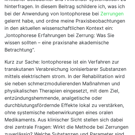
hinterfragen. ‍In diesem Beitrag ⁤schildere ich, was ich
bei der⁣ Anwendung ⁤von ⁢Iontophorese bei‌
Zerrungen
‍gelernt⁢ habe, und‌ ordne ​meine Praxisbeobachtungen
in den ⁤aktuellen ​wissenschaftlichen Kontext ein:
„Iontophorese Erfahrungen​ bei Zerrung: Was Sie
‍wissen sollten – ‌eine ⁢praxisnahe akademische
‌Betrachtung“.
Kurz zur Sache: Iontophorese ist ⁢ein Verfahren zur
transkutanen Verabreichung ionisierbarer Substanzen
mittels elektrischem strom. In der Rehabilitation⁣ wird
sie neben⁤ schmerzmodulierenden Maßnahmen und
physikalischen ‌Therapien ⁢eingesetzt, mit dem Ziel,
entzündungshemmende, analgetische‍ oder‌
durchblutungsfördernde Effekte lokal zu verstärken,
ohne systemische nebenwirkungen eines oralen
Medikaments. ​Aus klinischer Sicht stellen sich⁤ dabei
‍drei zentrale Fragen: Wirkt die ‌Methode bei⁣ Zerrungen
zuverlässig? ⁢Welche Substanzen und Parameter sind