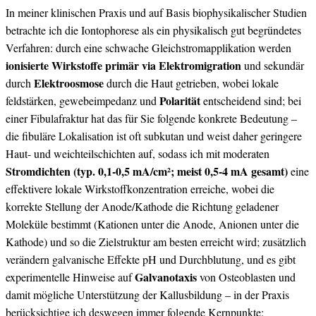
In​ meiner klinischen Praxis und auf Basis biophysikalischer Studien⁢
betrachte ich die Iontophorese‌ als⁢ ein physikalisch gut begründetes
Verfahren: durch​ eine schwache Gleichstromapplikation werden
ionisierte Wirkstoffe primär via Elektromigration
und sekundär
Elektroosmose
durch
durch die Haut getrieben,⁣ wobei lokale
Polarität
feldstärken, gewebeimpedanz und
entscheidend ⁢sind; bei
einer Fibulafraktur hat das für Sie‍ folgende konkrete Bedeutung –
die fibuläre Lokalisation ist oft subkutan und weist daher geringere
Haut-⁢ und⁤ weichteilschichten​ auf, sodass ich mit moderaten⁢
Stromdichten (typ.⁢ 0,1-0,5 mA/cm²; meist ⁢0,5-4 ⁢mA‌ gesamt)
eine
effektivere lokale Wirkstoffkonzentration erreiche, wobei‌ die
korrekte Stellung der Anode/Kathode die Richtung geladener
Moleküle ‍bestimmt (Kationen unter die Anode,​ Anionen unter die
Kathode) und so die Zielstruktur am besten erreicht wird; ‍zusätzlich‌
verändern galvanische Effekte pH und Durchblutung, und es⁣ gibt
Galvanotaxis
experimentelle​ Hinweise auf
‍von Osteoblasten und
damit mögliche Unterstützung ‌der Kallusbildung – in der Praxis
berücksichtige ich deswegen immer folgende Kernpunkte: