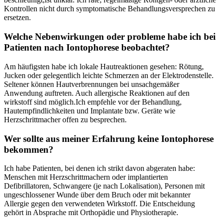
Kontrollen nicht durch symptomatische Behandlungsversprechen zu
ersetzen.
Welche Nebenwirkungen oder probleme habe ich bei
Patienten nach Iontophorese ​beobachtet?
Am häufigsten habe ich lokale ⁣Hautreaktionen gesehen: Rötung,
Jucken‍ oder gelegentlich leichte Schmerzen ‌an der Elektrodenstelle.
Seltener können Hautverbrennungen bei unsachgemäßer
Anwendung⁢ auftreten. ‍Auch ⁣allergische Reaktionen auf den
wirkstoff‌ sind möglich.Ich empfehle vor der Behandlung,
‍Hautempfindlichkeiten ⁢und Implantate bzw.‌ Geräte⁤ wie
Herzschrittmacher offen ⁤zu besprechen.
Wer sollte ⁢aus​ meiner Erfahrung keine Iontophorese
⁤bekommen?
Ich habe Patienten, bei denen ich strikt davon abgeraten habe:
⁤Menschen mit Herzschrittmachern oder ​implantierten
Defibrillatoren, Schwangere⁣ (je nach Lokalisation), Personen ‌mit
ungeschlossener Wunde ⁣über ‌dem Bruch oder mit bekannter
Allergie gegen den verwendeten Wirkstoff. Die Entscheidung
gehört in ​Absprache mit Orthopädie und Physiotherapie.