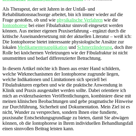
Als Therapeut, der seit Jahren in der Unfall- und
Rehabilitationsnachsorge arbeitet, bin​ ich immer wieder auf die
Frage ⁣gestoßen, ob‍ und wie
physikalische Verfahren
⁤wie die
Iontophorese
bei einer Fibulafraktur sinnvoll eingesetzt werden
können. Aus meiner‌ eigenen Praxiserfahrung -​ ergänzt durch die
kritische Auseinandersetzung mit der aktuellen Literatur – weiß ich:
Die ​Iontophorese bietet interessante physiologische Ansätze zur
lokalen
Medikamentenapplikation
und
Schmerzlinderung
, doch ihre
Rolle bei⁣ knöchernen Verletzungen wie der Fibulafraktur ist nicht
unumstritten und bedarf differenzierter Betrachtung.
In diesem Artikel ⁤möchte‍ ich Ihnen aus erster⁤ Hand schildern,
welche Wirkmechanismen der Iontophorese‌ zugrunde ⁣liegen,
welche Indikationen ‌und Limitationen sich speziell bei
Fibulafrakturen ergeben und⁢ wie die praktische Anwendung in
Klinik und Praxis ausgestaltet werden sollte.⁢ Dabei orientiere ich
mich an evidenzbasierten Veröffentlichungen, kombiniere diese⁤ mit
meinen klinischen Beobachtungen und gebe pragmatische Hinweise
⁤zur⁣ Durchführung, Sicherheit und Dokumentation. Mein Ziel ist es
nicht, ‍Wunder zu versprechen, ⁤sondern‍ Ihnen eine ⁣fundierte,
praxisnahe Entscheidungsgrundlage zu bieten, damit Sie abwägen
können, ob die Iontophorese in Ihrem individuellen Behandlungsfall
einen sinnvollen Beitrag leisten kann.