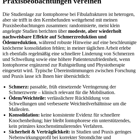
Praxisbeobachtungen vereinen
Die Studienlage ⁤zur Iontophorese​ bei Fibulafrakturen ‌ist heterogen,⁣
aber sie trifft in den Kernbefunden weitgehend mit meinen​
Praxisbeobachtungen​ zusammen: ⁣randomisierte, ⁢meist klein
angelegte Studien berichten über
modeste, ⁤aber ‌wiederholt‍
nachweisbare‌ Effekte auf Schmerzreduktion und
Ödemreduktion
,‍ während robuste Hinweise auf‍ eine beschleunigte
knöcherne konsolidation ⁢fehlen; in meiner täglichen Arbeit⁣ erlebe
ich ebenfalls regelmäßig eine schnellere Linderung von ‍Schmerzen
und Schwellung sowie eine höhere Patientenzufriedenheit, wenn
Iontophorese ergänzend zur Ruhigstellung und Physiotherapie
eingesetzt wird. ‌Typische Übereinstimmungen zwischen Forschung‍
und Praxis lasse ich Ihnen hier übersichtlich:
Schmerz:
pas­sable, früh einsetzende Verringerung ⁤der
Schmerzwerte – klinisch⁤ relevant​ für die Mobilisation.
Ödem/Weichteile:
verlässlichere‌ Rückbildung von
Schwellungen und verbesserte ⁢Weichteilverhältnisse um die‍
Malleolen.
Konsolidation:
keine konsistente Evidenz ⁤für schnellere
Knochenheilung; hier bleibt Iontophorese ein unterstützendes,
kein primäres knochenstimulierendes‌ Verfahren.
Sicherheit & Verträglichkeit:
in Studien und Praxis geringes
Nebenwirkungsprofil bei korrekter Stromdichte und⁤