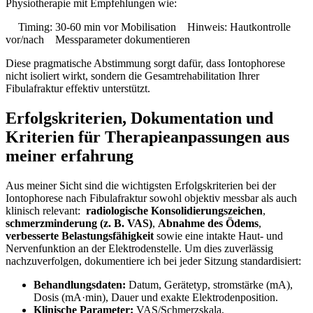
Physiotherapie‍ mit Empfehlungen ​wie:
Timing: 30-60 min vor Mobilisation
Hinweis: Hautkontrolle
vor/nach
Messparameter dokumentieren
Diese pragmatische Abstimmung sorgt dafür, dass​ Iontophorese
nicht isoliert wirkt, sondern die Gesamtrehabilitation Ihrer
Fibulafraktur effektiv unterstützt.
Erfolgskriterien, ‍Dokumentation und
Kriterien für ​Therapieanpassungen aus
meiner erfahrung
Aus ‌meiner Sicht sind die wichtigsten Erfolgskriterien ⁢bei der
Iontophorese nach Fibulafraktur sowohl objektiv​ messbar ⁤als auch
⁣klinisch relevant: ​
radiologische Konsolidierungszeichen
,
schmerzminderung (z. ⁤B. VAS)
,
Abnahme ⁣des Ödems
,
verbesserte Belastungsfähigkeit
sowie eine⁢ intakte Haut- und⁢
Nervenfunktion an der Elektrodenstelle. Um dies zuverlässig
nachzuverfolgen, ‍dokumentiere ich bei jeder Sitzung standardisiert:
Behandlungsdaten:
Datum, Gerätetyp, stromstärke (mA),
Dosis (mA·min), Dauer und exakte Elektrodenposition.
Klinische Parameter:
‍VAS/Schmerzskala,