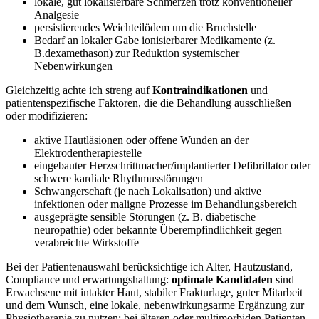
lokale, gut lokalisierbare Schmerzen trotz konventioneller
Analgesie
persistierendes‍ Weichteilödem um die ​Bruchstelle
Bedarf an lokaler ‍Gabe​ ionisierbarer Medikamente (z.
B.dexamethason)‍ zur​ Reduktion systemischer
Nebenwirkungen
Gleichzeitig ⁢achte ich streng ⁣auf
Kontraindikationen
und
patientenspezifische ⁤Faktoren, die die Behandlung ausschließen
oder modifizieren:
aktive⁣ Hautläsionen oder offene Wunden an der⁣
Elektrodentherapiestelle
eingebauter Herzschrittmacher/implantierter Defibrillator⁢ oder
schwere ‌kardiale Rhythmusstörungen
Schwangerschaft (je nach Lokalisation) und ​aktive
infektionen oder maligne Prozesse ‌im⁤ Behandlungsbereich
ausgeprägte sensible Störungen (z. B. diabetische
‍neuropathie) ⁣oder bekannte Überempfindlichkeit ​gegen
verabreichte Wirkstoffe
Bei der Patientenauswahl berücksichtige ich Alter, Hautzustand,
Compliance und erwartungshaltung:
optimale Kandidaten
sind
Erwachsene mit intakter ⁤Haut, stabiler Frakturlage, ⁣guter Mitarbeit
und dem⁢ Wunsch, eine ​lokale, nebenwirkungsarme Ergänzung zur
Physiotherapie‍ zu nutzen; bei älteren oder multimorbiden Patienten​