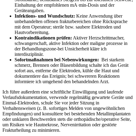
Einhaltung der empfohlenen mA·min‑Dosis und der
Geräteangaben.
Infektions- und Wundschutz:
Keine Anwendung über
unbehandelten offenen frakturbereichen ohne‌ Rücksprache​
mit ‍dem ⁢Operateur;‍ sterile ​bzw. saubere⁣ Elektroden⁤ und
Hautvorbereitung.
Kontraindikationen prüfen:
Aktiver Herzschrittmacher,
schwangerschaft, aktive Infektion oder maligne⁤ prozesse in
⁣der‍ Behandlungszone-bei Unsicherheit kläre ich
interdisziplinär.
Sofortmaßnahmen bei​ Nebenwirkungen:
‌ Bei starkem
⁢schmerz, Brennen oder Blasenbildung schalte ich das Gerät
sofort ⁣aus, entferne die Elektroden, kühle die Haut und
dokumentiere das Ereignis; bei schwereren ⁣Reaktionen
informiere ich umgehend den behandelnden Arzt.
Ich⁢ führe außerdem⁣ eine schriftliche Einwilligung ⁢und laufende
Verlaufsdokumentation, verwende regelmäßig gewartete Geräte⁢ und
Einmal‑Elektroden, schule⁣ Sie ⁤vor jeder Sitzung‍ in
Verhaltensweisen (z. B. sofortiges Melden von ungewöhnlichen⁤
Empfindungen) und konsultiere ⁤bei ⁢bestehenden Metallimplantaten
oder unklaren Beschwerden stets die orthopädische/operative Seite,
um ​Risiken wie Hautnekrose, Nervenirritation oder gestörte
Frakturheilung zu‌ minimieren.