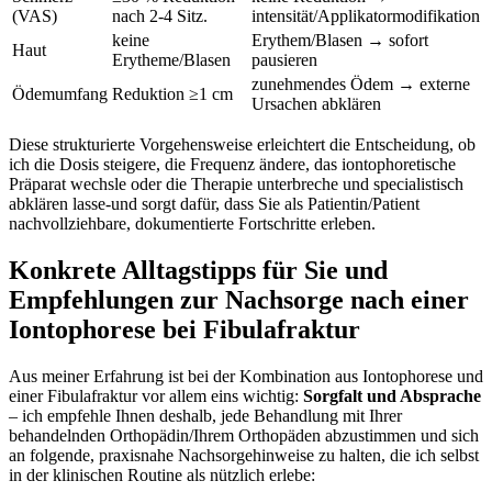
(VAS)
nach ⁣2-4 Sitz.
intensität/Applikatormodifikation
keine
Erythem/Blasen → sofort
Haut
‌Erytheme/Blasen
pausieren
zunehmendes Ödem‌ → ⁣externe
Ödemumfang
Reduktion ≥1 cm
Ursachen⁢ abklären
Diese strukturierte Vorgehensweise erleichtert ‍die Entscheidung, ob
ich die Dosis steigere, die Frequenz​ ändere, das iontophoretische⁣
Präparat wechsle oder die Therapie ‍unterbreche ‍und specialistisch
abklären lasse-und sorgt dafür, dass‌ Sie als Patientin/Patient⁤
nachvollziehbare, dokumentierte ⁤Fortschritte erleben.
Konkrete Alltagstipps für Sie und
Empfehlungen⁤ zur Nachsorge nach einer
Iontophorese⁤ bei ​Fibulafraktur
Aus meiner ⁤Erfahrung ist bei der Kombination ​aus Iontophorese und
​einer Fibulafraktur ‌vor allem eins wichtig:
Sorgfalt und Absprache
– ich empfehle Ihnen deshalb, jede ‍Behandlung mit Ihrer⁣
behandelnden Orthopädin/Ihrem Orthopäden abzustimmen und sich
an⁤ folgende, praxisnahe Nachsorgehinweise zu halten, ‍die ich selbst
in der klinischen Routine als nützlich erlebe: