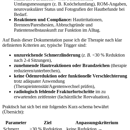
Umfangsmessungen (z. B. Knöchelumfang), ROM-Angaben,
neurovaskulärer Status und ⁢Fotografien der Hautbefunde bei
Bedarf.
Reaktionen und Compliance:
Hautirritationen,
Brennen/Paresthesien, Abbruchgründe und
Patientenselbstauskunft zur Funktion‌ im ‌Alltag.
Auf Basis ⁣dieser Dokumentation passe ich⁣ die⁢ Therapie nach klar
definierten Kriterien ​an; typische Trigger ⁢sind:
unzureichende ⁢Schmerzlinderung
(
z. B.
<30 % Reduktion
nach 2-4 Sitzungen),
zunehmende Hautreaktionen oder Brandzeichen
(therapie
reduzieren/unterbrechen),
keine Ödemreduktion oder ‌funktionelle Verschlechterung
trotz adäquater Anwendung
(Therapieintensität/Agentenwechsel⁤ prüfen),
radiologisch fehlende Frakturfortschritte
im ‍zu
erwartenden zeitfenster (fachärztliche Reevaluation).
Praktisch hat sich ‍bei mir folgendes Kurz-schema bewährt
(Übersicht):
Parameter
Ziel
Anpassungskriterium
Schmerz
≥30 % Reduktion
keine⁤ Reduktion →