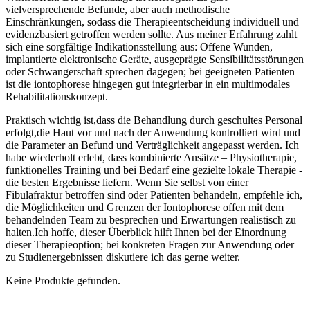
vielversprechende Befunde, aber⁤ auch⁤ methodische
Einschränkungen, sodass die ​Therapieentscheidung individuell und
evidenzbasiert getroffen werden sollte. Aus meiner Erfahrung zahlt
sich eine sorgfältige Indikationsstellung aus: Offene Wunden,
implantierte ​elektronische‌ Geräte, ausgeprägte Sensibilitätsstörungen
oder Schwangerschaft sprechen dagegen; bei⁣ geeigneten Patienten
ist die iontophorese hingegen gut integrierbar in ein ​multimodales
Rehabilitationskonzept.
Praktisch⁤ wichtig‍ ist,dass ​die Behandlung durch geschultes Personal
erfolgt,die Haut ⁢vor und nach der Anwendung kontrolliert wird und
die⁤ Parameter an Befund und‍ Verträglichkeit angepasst werden. Ich
habe wiederholt ⁣erlebt, dass kombinierte⁣ Ansätze – Physiotherapie,
funktionelles Training und bei Bedarf eine gezielte lokale Therapie ⁢-
die besten Ergebnisse ⁢liefern. Wenn Sie⁢ selbst⁣ von einer
Fibulafraktur betroffen sind oder Patienten behandeln, empfehle⁤ ich,
die Möglichkeiten und Grenzen der Iontophorese offen mit dem
behandelnden Team zu besprechen ‌und Erwartungen realistisch zu
‍halten.Ich⁢ hoffe, ‍dieser Überblick hilft Ihnen bei ‍der Einordnung
dieser Therapieoption; ‌bei konkreten Fragen zur Anwendung oder
zu Studienergebnissen diskutiere​ ich das ‍gerne weiter.
Keine Produkte gefunden.