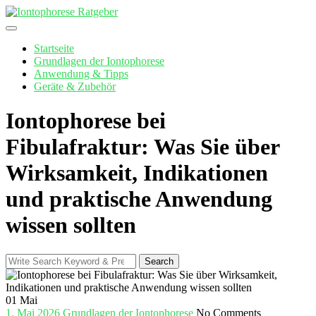
Skip
to
content
Startseite
Grundlagen der Iontophorese
Anwendung & Tipps
Geräte & Zubehör
Iontophorese bei
Fibulafraktur: Was Sie über
Wirksamkeit, Indikationen
und praktische Anwendung
wissen sollten
Search
Search
for:
01
Mai
1. Mai 2026
Grundlagen der Iontophorese
No Comments