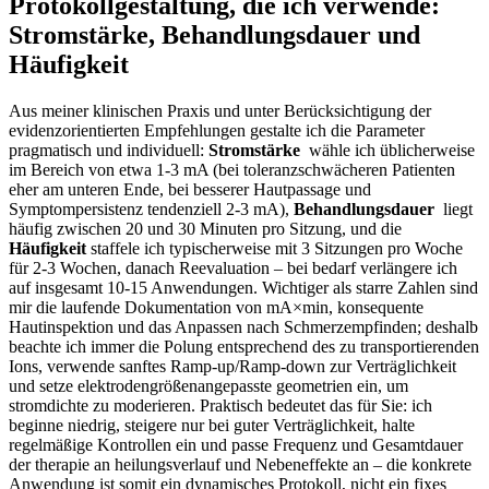
Protokollgestaltung, die ich ⁤verwende:
Stromstärke, Behandlungsdauer und
Häufigkeit
Aus ​meiner klinischen‍ Praxis⁣ und unter Berücksichtigung der
evidenzorientierten Empfehlungen gestalte ich die‌ Parameter
pragmatisch und individuell:
Stromstärke
⁣ wähle⁤ ich üblicherweise
im Bereich von etwa 1-3⁢ mA‍ (bei toleranzschwächeren Patienten
eher am unteren Ende, bei besserer‍ Hautpassage und
Symptompersistenz tendenziell⁢ 2-3 mA),
Behandlungsdauer
‌ liegt
häufig zwischen 20 und ‍30 Minuten pro⁢ Sitzung, und ‌die
Häufigkeit
staffele ich typischerweise mit 3 Sitzungen⁢ pro Woche
für 2-3 Wochen, danach‌ Reevaluation – bei⁢ bedarf verlängere ich
⁣auf insgesamt ⁢10-15 Anwendungen. Wichtiger als starre Zahlen sind
mir die laufende ⁢Dokumentation von mA×min, konsequente​
Hautinspektion⁤ und das Anpassen nach Schmerzempfinden; deshalb⁣
beachte ⁢ich ‌immer die Polung entsprechend des zu ‌transportierenden
Ions, ‍verwende sanftes Ramp-up/Ramp-down ⁤zur Verträglichkeit
und setze elektrodengrößenangepasste geometrien ein,⁣ um
stromdichte zu‌ moderieren. Praktisch ⁢bedeutet das ‌für Sie: ‌ich
beginne niedrig, steigere nur bei guter Verträglichkeit, halte​
regelmäßige Kontrollen ein und passe Frequenz und Gesamtdauer
der‍ therapie an heilungsverlauf und Nebeneffekte ‍an – die konkrete
Anwendung ist ​somit ein dynamisches Protokoll, nicht⁣ ein fixes