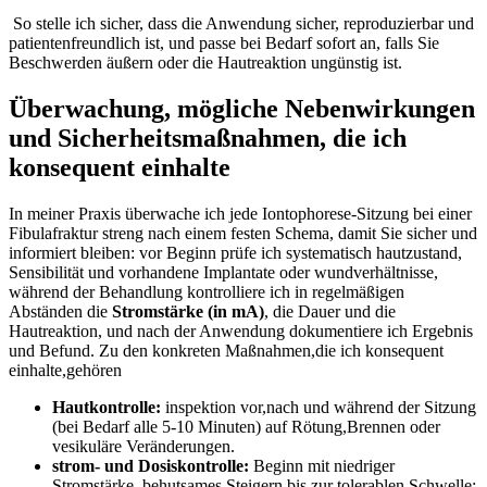
⁢ So stelle ich ⁣sicher, dass die⁤ Anwendung sicher, reproduzierbar und
patientenfreundlich ist,⁤ und passe bei Bedarf sofort an, falls Sie
Beschwerden äußern oder die Hautreaktion ungünstig ist.
Überwachung, ​mögliche ‍Nebenwirkungen
und Sicherheitsmaßnahmen, die ich
konsequent‍ einhalte
In meiner Praxis überwache ich ​jede Iontophorese-Sitzung bei einer⁢
Fibulafraktur streng​ nach einem festen Schema, ⁣damit Sie ⁢sicher und
informiert ⁢bleiben: vor ⁤Beginn prüfe ich ‌systematisch hautzustand,
Sensibilität und ⁣vorhandene Implantate oder wundverhältnisse,
während der Behandlung ‍kontrolliere ich in regelmäßigen
Abständen ‍die
Stromstärke⁤ (in mA)
, die Dauer und die
Hautreaktion, ​und nach der Anwendung dokumentiere‌ ich Ergebnis
und Befund. Zu den konkreten Maßnahmen,die ich konsequent
einhalte,gehören
Hautkontrolle:
inspektion vor,nach⁢ und während ‍der Sitzung
(bei Bedarf alle 5-10 Minuten) auf Rötung,Brennen oder
vesikuläre Veränderungen.
strom-‌ und Dosiskontrolle:
Beginn​ mit niedriger
Stromstärke, ⁣behutsames Steigern ​bis⁤ zur tolerablen Schwelle;