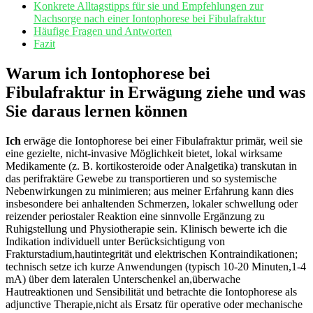
Konkrete Alltagstipps für​ sie und Empfehlungen ​zur
Nachsorge nach einer⁣ Iontophorese bei Fibulafraktur
Häufige Fragen und Antworten
Fazit
Warum ich Iontophorese bei
Fibulafraktur in Erwägung ziehe und was
Sie daraus lernen können
Ich
erwäge⁤ die Iontophorese⁣ bei einer Fibulafraktur primär, weil sie
eine gezielte, nicht‑invasive Möglichkeit bietet, lokal⁤ wirksame
Medikamente (z. B. kortikosteroide oder Analgetika) transkutan in
das perifraktäre Gewebe zu ⁢transportieren und ⁢so​ systemische⁤
Nebenwirkungen zu minimieren; ‍aus meiner Erfahrung kann dies‌
insbesondere ⁢bei anhaltenden Schmerzen, lokaler schwellung oder
reizender periostaler ‍Reaktion eine sinnvolle Ergänzung zu
Ruhigstellung und Physiotherapie sein. Klinisch bewerte ich ⁣die
Indikation ‌individuell unter Berücksichtigung von
Frakturstadium,hautintegrität und elektrischen Kontraindikationen;
‌technisch setze ich ⁣kurze Anwendungen (typisch 10-20 Minuten,1-4
mA) über dem lateralen Unterschenkel an,überwache
Hautreaktionen und Sensibilität⁢ und betrachte die Iontophorese als
adjunctive Therapie,nicht als Ersatz für ‌operative oder mechanische‍