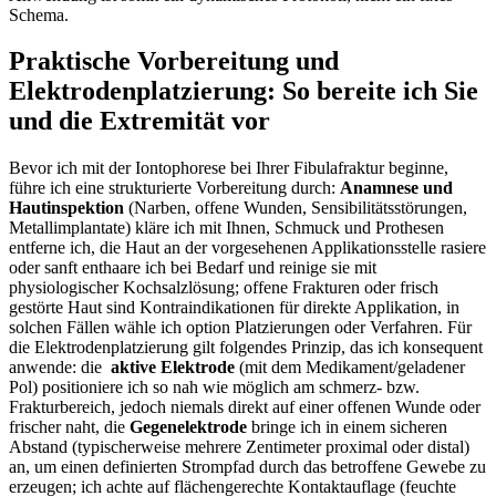
⁣Schema.
Praktische Vorbereitung und
Elektrodenplatzierung: So bereite ‍ich Sie
und ⁤die Extremität ⁣vor
Bevor ich ⁣mit der⁤ Iontophorese bei ⁤Ihrer Fibulafraktur beginne,
führe ich eine strukturierte Vorbereitung durch:
Anamnese und
Hautinspektion
(Narben, offene⁢ Wunden, Sensibilitätsstörungen,
Metallimplantate) kläre ich‌ mit Ihnen, Schmuck und ​Prothesen
entferne ‍ich, die ⁤Haut ‌an​ der vorgesehenen Applikationsstelle rasiere
oder sanft enthaare ich bei Bedarf und⁣ reinige‌ sie mit
physiologischer Kochsalzlösung; offene Frakturen oder ‌frisch
⁤gestörte Haut ‍sind‌ Kontraindikationen für direkte Applikation, in
solchen Fällen wähle ich option Platzierungen oder Verfahren. Für
die Elektrodenplatzierung gilt folgendes Prinzip, das ich‍ konsequent
anwende: die ​
aktive Elektrode
(mit dem Medikament/geladener
Pol) ​positioniere ich so nah wie möglich ⁢am schmerz-⁢ bzw.
‌Frakturbereich, jedoch niemals ⁤direkt auf einer offenen ⁤Wunde ​oder⁤
frischer naht, die
Gegenelektrode
bringe ich in ⁣einem sicheren‍
Abstand (typischerweise mehrere⁤ Zentimeter ⁤proximal oder distal)⁢
an, um‌ einen definierten Strompfad durch das betroffene ⁤Gewebe zu
erzeugen; ich achte auf flächengerechte Kontaktauflage (feuchte