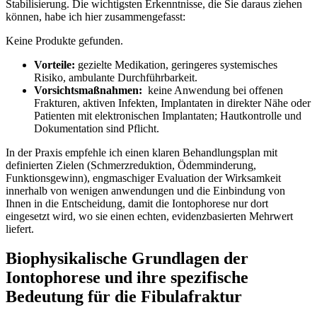
Stabilisierung. Die wichtigsten ‌Erkenntnisse,⁣ die Sie daraus ​ziehen
können,‍ habe⁢ ich hier ​zusammengefasst:
Keine Produkte gefunden.
Vorteile:
⁣gezielte Medikation, geringeres systemisches
Risiko,​ ambulante Durchführbarkeit.
Vorsichtsmaßnahmen:
‌ keine Anwendung bei offenen
Frakturen, aktiven Infekten, Implantaten in direkter Nähe oder⁤
Patienten mit‌ elektronischen Implantaten;​ Hautkontrolle und
Dokumentation ‌sind Pflicht.
In der Praxis empfehle ich ​einen klaren Behandlungsplan mit
definierten Zielen (Schmerzreduktion, Ödemminderung,
Funktionsgewinn), ‍engmaschiger​ Evaluation der Wirksamkeit⁤
innerhalb von wenigen anwendungen und⁢ die Einbindung von
Ihnen in ⁣die Entscheidung, ⁢damit die Iontophorese nur dort
‌eingesetzt wird, wo ⁣sie einen echten, evidenzbasierten ⁢Mehrwert
liefert.
Biophysikalische Grundlagen der
Iontophorese⁤ und ihre spezifische
Bedeutung für‌ die Fibulafraktur