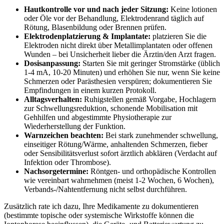
Hautkontrolle vor‍ und nach jeder Sitzung:
Keine lotionen
oder Öle vor der Behandlung, Elektrodenrand täglich auf
Rötung, ⁣Blasenbildung oder Brennen prüfen.
Elektrodenplatzierung & ⁤Implantate:
platzieren Sie die
Elektroden‍ nicht direkt ‌über Metallimplantaten oder offenen ​
Wunden – bei Unsicherheit lieber ‌die Ärztin/den ​Arzt ​fragen.
Dosisanpassung:
Starten Sie mit ​geringer Stromstärke (üblich
1-4 mA,⁤ 10-20 Minuten) und erhöhen Sie nur, wenn Sie keine
⁣Schmerzen‌ oder Parästhesien verspüren; dokumentieren Sie
‌Empfindungen in einem kurzen Protokoll.
Alltagsverhalten:
Ruhigstellen gemäß Vorgabe, Hochlagern
zur Schwellungsreduktion, schonende⁢ Mobilisation mit
Gehhilfen und abgestimmte Physiotherapie zur
Wiederherstellung der⁢ Funktion.
Warnzeichen beachten:
Bei⁣ stark zunehmender schwellung,
einseitiger⁤ Rötung/Wärme, anhaltenden Schmerzen, fieber
oder Sensibilitätsverlust sofort ärztlich abklären (Verdacht auf
Infektion oder‌ Thrombose).
Nachsorgetermine:
Röntgen- und orthopädische Kontrollen
wie⁣ vereinbart wahrnehmen (meist 1-2 Wochen, 6 Wochen),
Verbands-/Nahtentfernung nicht selbst durchführen.
Zusätzlich ​rate ich dazu, Ihre Medikamente zu ⁤dokumentieren⁢
(bestimmte topische oder systemische Wirkstoffe können die