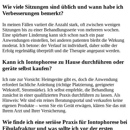
Wie viele Sitzungen sind üblich und⁣ wann habe ‍ich
⁣Verbesserungen bemerkt?
In meinen Fällen variiert die Anzahl stark, oft zwischen wenigen
Sitzungen bis zu einer Behandlungsserie von mehreren wochen.
Eine spürbare Linderung kann sich schon nach ein paar
‌Anwendungen einstellen,‌ bei anderen‌ patienten bleibt die Wirkung
moderat. Ich betone: der Verlauf ⁤ist ⁤individuell, daher sollte ⁣der
Erfolg regelmäßig überprüft und die Therapie angepasst werden.
Kann ich Iontophorese zu⁢ Hause durchführen⁣ oder
geräte selbst ⁤kaufen?
Ich rate zur⁢ Vorsicht: ⁣Heimgeräte⁢ gibt​ es, doch die ⁣Anwendung
⁣erfordert ‌fachliche Anleitung (richtige ‌Platzierung, geeigneter
Wirkstoff, Stromstärke). Ich selbst empfehle, die Behandlung⁣
zunächst in einer ‍qualifizierten ⁤Praxis durchführen zu lassen. Als
Hinweis: Wir sind ein reines Beratungsportal und verkaufen keine
eigenen Produkte – wenn Sie ein Gerät erwägen, ⁣klären Sie das mit
⁤Ihrem Arzt und ⁣Ihrer Versicherung.
Wie finde ich ⁣eine seriöse Praxis für ‍Iontophorese bei
Fibulafraktur und was​ sollte ‍ich vor der​ ersten