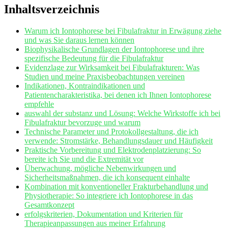
Inhaltsverzeichnis
Warum ich Iontophorese bei Fibulafraktur ‍in Erwägung‌ ziehe
und ⁢was Sie⁣ daraus lernen können
Biophysikalische Grundlagen ⁤der Iontophorese ​und ihre
spezifische Bedeutung für die Fibulafraktur
Evidenzlage zur Wirksamkeit bei Fibulafrakturen: Was
Studien und meine Praxisbeobachtungen vereinen
Indikationen, Kontraindikationen ⁣und
Patientencharakteristika, bei denen ich Ihnen Iontophorese
empfehle
auswahl ⁣der substanz ⁣und Lösung: Welche Wirkstoffe ich bei
Fibulafraktur bevorzuge und ⁣warum
Technische Parameter und ‌Protokollgestaltung, die ich
verwende: Stromstärke, Behandlungsdauer und Häufigkeit
Praktische Vorbereitung und⁤ Elektrodenplatzierung:​ So
bereite ich Sie und die ​Extremität vor
Überwachung, mögliche Nebenwirkungen und
Sicherheitsmaßnahmen,​ die ich konsequent einhalte
Kombination mit ​konventioneller Frakturbehandlung und
Physiotherapie: So integriere ich Iontophorese in das
Gesamtkonzept
erfolgskriterien, Dokumentation und Kriterien für‍
Therapieanpassungen aus meiner Erfahrung