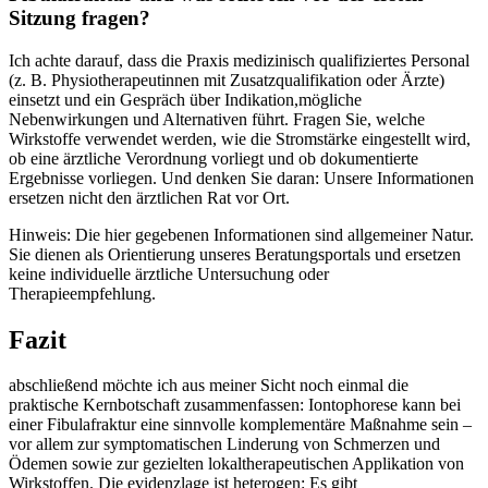
⁤Sitzung fragen?
Ich achte darauf, dass⁣ die Praxis ⁣medizinisch​ qualifiziertes‍ Personal
(z. B. Physiotherapeutinnen mit ⁢Zusatzqualifikation oder Ärzte)
‍einsetzt und ein Gespräch über Indikation,mögliche
Nebenwirkungen⁢ und Alternativen führt. Fragen Sie, welche
Wirkstoffe verwendet werden, wie‌ die Stromstärke⁣ eingestellt wird,‍
ob eine ärztliche Verordnung vorliegt und ob dokumentierte
Ergebnisse vorliegen. Und denken Sie daran: Unsere Informationen‍
ersetzen nicht⁣ den ⁤ärztlichen Rat⁢ vor Ort.
Hinweis: Die⁤ hier gegebenen Informationen sind⁣ allgemeiner Natur.
Sie dienen als Orientierung‍ unseres Beratungsportals und ersetzen
keine​ individuelle ärztliche Untersuchung oder
Therapieempfehlung.
Fazit
abschließend möchte‍ ich aus meiner Sicht noch einmal die
praktische Kernbotschaft ⁣zusammenfassen: Iontophorese kann ⁣bei
einer ‌Fibulafraktur eine​ sinnvolle komplementäre Maßnahme sein‌ –
vor allem zur symptomatischen Linderung⁤ von Schmerzen ‌und
Ödemen sowie zur gezielten ⁢lokaltherapeutischen Applikation von
Wirkstoffen. Die evidenzlage ist heterogen: Es gibt