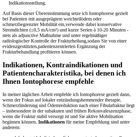
Indikationsstellung.
Auf Basis⁢ dieser ​Übereinstimmung setze ich Iontophorese gezielt
bei Patienten​ mit ausgeprägtem ⁢weichteilödem oder
schmerzbegrenzter Mobilität ⁢ein,verwende dabei konservative
Stromdichten (≤0,5 mA/cm²) und kurze Serien à 10-20⁣ Minuten ⁣-
stets als adjunctive Maßnahme und ​unter regelmäßiger
radiologischer Kontrolle der Frakturheilung,sodass Sie von​ einer
evidenzgestützten,patientenzentrierten Ergänzung der
Frakturbehandlung profitieren können.
Indikationen, Kontraindikationen und
Patientencharakteristika, bei denen ich
Ihnen⁢ Iontophorese empfehle
In meiner täglichen Arbeit​ empfehle ‍ich Iontophorese‌ gezielt ‌dann,
‌wenn der​ Fokus auf lokaler ​entzündungshemmender therapie,
Schmerzlinderung⁢ und‌ Ödemreduktion nach einer ​Fibulafraktur liegt
– insbesondere in der subakuten und frühen Rekonvaleszenzphase,
wenn die Fraktur‌ stabil⁣ versorgt‌ ist und Sie aktive Mobilisation
beginnen können.
Indikationen
für ⁣meine Empfehlung‌ sind unter
anderem: