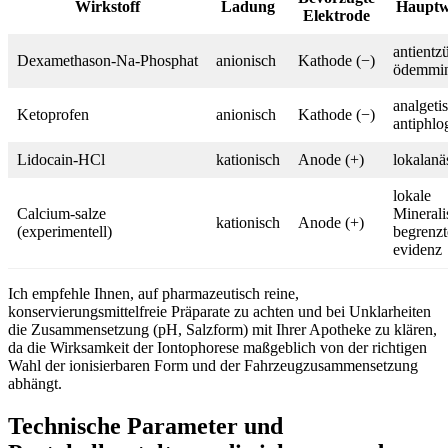
Wirkstoff
Ladung
Hauptw
Elektrode
antientz
Dexamethason‑Na‑Phosphat
anionisch
Kathode (−)
ödemmi
analgeti
Ketoprofen
anionisch
Kathode (−)
antiphlo
Lidocain‑HCl
kationisch
Anode (+)
lokalanä
lokale
Calcium‑salze
Minerali
kationisch
Anode (+)
⁣(experimentell)
begrenzt
evidenz
Ich ‍empfehle Ihnen, ‌auf pharmazeutisch reine,
konservierungsmittelfreie ⁣Präparate zu ‌achten und bei Unklarheiten
die Zusammensetzung (pH, Salzform) mit Ihrer Apotheke zu klären,
da ​die Wirksamkeit der Iontophorese maßgeblich⁣ von der⁤ richtigen
Wahl der ionisierbaren Form und der Fahrzeugzusammensetzung
abhängt.
Technische Parameter und ​