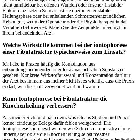
nicht unmittelbar ‌bei offenen Wunden ​oder frischer, instabiler
Fraktur einzusetzen.Sinnvoll⁤ ist sie eher in‍ einer stabilen
Heilungsphase oder bei ​anhaltenden ​Schmerzen/entzündlichen
Reizungen, wenn der Operateur ​oder⁤ die Physiotherapeutin⁣ das
Verfahren ⁤befürwortet. Klären Sie die Zeitpunkte unbedingt mit
Ihrem behandelnden‌ Arzt.
Welche⁣ Wirkstoffe kommen bei der iontophorese
einer Fibulafraktur typischerweise ‌zum Einsatz?
Ich habe in Praxen ⁤häufig die Kombination‍ aus⁤
entzündungshemmenden oder lokalanästhetischen ⁤Substanzen
gesehen. Konkrete Wirkstoffauswahl⁤ und ⁤Konzentration ‍darf nur
der Arzt bestimmen;‌ aus‍ meiner Sicht ist‍ es wichtig, dass⁣ die Praxis
erklärt,‍ welcher stoff verwendet wird und warum.
Kann Iontophorese ​bei Fibulafraktur die
Knochenheilung⁢ verbessern?
Aus‍ meiner Sicht und⁣ nach ‍dem,‍ was ich aus⁢ Studien und ⁤Praxis
kenne: eindeutige Belege dafür fehlen weitgehend. Die
⁢Iontophorese kann beschwerden wie Schmerzen ‌und schwellung
lindern,aber ​ob sie die ​Knochenheilung selbst messbar
beschleunigt,ist unklar. Ich⁤ rate,⁢ regelmäßige Röntgen-​ oder ärztliche