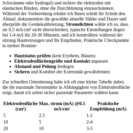
Schwämme oder hydrogel) ‌und sichere die ​elektroden mit
elastischen Binden, ohne‌ die‍ Durchblutung einzuschränken.
Während der Vorbereitung⁢ erkläre​ ich Ihnen schritt für⁣ Schritt ​den
Ablauf,⁢ dokumentiere‍ die‌ gewählte aktuelle Stärke und Dauer und
überprüfe die⁢ Gerätekalibrierung:
Stromdichten
wähle ich so, dass
sie 0,5⁢ mA/cm² nicht überschreiten, typische Einstellungen⁤ liegen‍
bei 1-4 mA ​für 20-30 Minuten, und ich kontrolliere während der
sitzung Hautreizungen und Ihr Empfinden. Praktische Checkpunkte
in meiner Routine:
Hautstatus prüfen
(kein Erythem,⁢ Blasen)
Elektrodenflächengröße und Kontakt
anpassen
Abstand ‍und Polung
festlegen
Sichern
und​ Komfort der Extremität gewährleisten
Zur⁤ schnellen ⁤Orientierung habe ich oft eine kleine⁤ Tabelle dabei,⁤
die die maximale Stromstärke in Abhängigkeit von Elektrodenfläche
‌zeigt, damit ich sofort sicher passende ‍Parameter wählen‍ kann:⁤
Elektrodenfläche
Max. strom (mA) @0.5
Praktische
⁢(cm²)
mA/cm²
Empfehlung (mA)
5
2.5
1-2
10
5
2-4
20
10
3-5