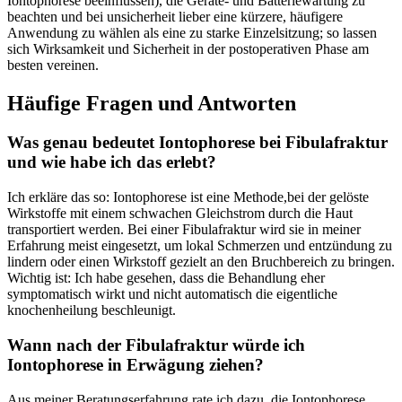
Iontophorese beeinflussen), die Geräte- und‍ Batteriewartung zu
beachten und bei unsicherheit​ lieber eine kürzere,‍ häufigere
Anwendung ‌zu wählen als eine zu ​starke Einzelsitzung; so ​lassen
⁤sich Wirksamkeit ⁢und Sicherheit in der postoperativen Phase am
besten vereinen.
Häufige Fragen und Antworten
Was genau bedeutet Iontophorese bei‌ Fibulafraktur
⁤und wie habe ich das erlebt?
Ich ‌erkläre das so: Iontophorese ist⁢ eine Methode,bei der ‌gelöste
Wirkstoffe mit einem schwachen Gleichstrom durch die Haut
transportiert werden. Bei einer​ Fibulafraktur wird sie in meiner
Erfahrung meist eingesetzt, ⁣um lokal Schmerzen und entzündung zu
lindern oder⁢ einen Wirkstoff gezielt an den Bruchbereich zu bringen.
Wichtig ⁢ist: Ich habe gesehen, dass die Behandlung eher
symptomatisch wirkt‌ und nicht ‌automatisch die eigentliche
knochenheilung beschleunigt.
Wann nach der Fibulafraktur würde ich
Iontophorese in Erwägung ziehen?
Aus meiner Beratungserfahrung rate ich dazu, die Iontophorese