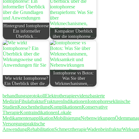
Hintergrund Iontophorese:
Ein informeller
Kompakter Überblick
Überblick…
über die iontophorese…
Iontophorese vs Botox:
Wie wirkt Iontophorese?
Was Sie über
Ein Überblick über die…
Wirkmechanismen,…
behandlungsprotokoll
Elektrotherapie
evidenzbasierte
Medizin
Fibulafraktur
Frakturen
Indikationen
Iontophorese
klinische
Studien
Knochenheilung
Komplikationen
Konservative
Therapie
Kontraindikationen
Lokale
Medikamentenapplikation
Mobilisierung
Nebenwirkungen
Ödemmanag
Versorgung
praktische
Anwendung
Rehabilitation
Schmerztherapie
Wadenbeinfraktur
Wirksam