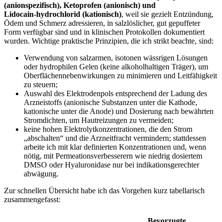
(anionspezifisch), Ketoprofen (anionisch) und
Lidocain‑hydrochlorid (kationisch)
,‍ weil sie gezielt Entzündung,
Ödem ⁢und Schmerz adressieren, in ​salzlöslicher, gut gepuffeter
Form verfügbar sind und in klinischen Protokollen ‍dokumentiert
wurden. Wichtige praktische Prinzipien, ​die ‍ich​ strikt beachte, sind:
Verwendung von salzarmen,⁢ isotonen wässrigen Lösungen‍
oder hydrophilen Gelen (keine alkoholhaltigen Träger), um‌
Oberflächennebenwirkungen‍ zu minimieren und Leitfähigkeit⁢
zu steuern;
Auswahl des⁢ Elektrodenpols entsprechend der Ladung ‌des
Arzneistoffs (anionische⁢ Substanzen unter die Kathode,
kationische unter⁢ die Anode) und ⁢Dosierung nach bewährten
Stromdichten, um Hautreizungen‍ zu vermeiden;
keine hohen Elektrolytkonzentrationen, die den Strom
„abschalten“ und die Arzneitfracht vermindern; stattdessen
arbeite ich mit ‍klar definierten Konzentrationen und, wenn
‌nötig,‌ mit⁣ Permeationsverbesserern wie niedrig dosiertem
DMSO ‍oder Hyaluronidase nur bei indikationsgerechter
abwägung.
Zur schnellen ​Übersicht habe ich das Vorgehen kurz‍ tabellarisch
zusammengefasst:
Bevorzugte