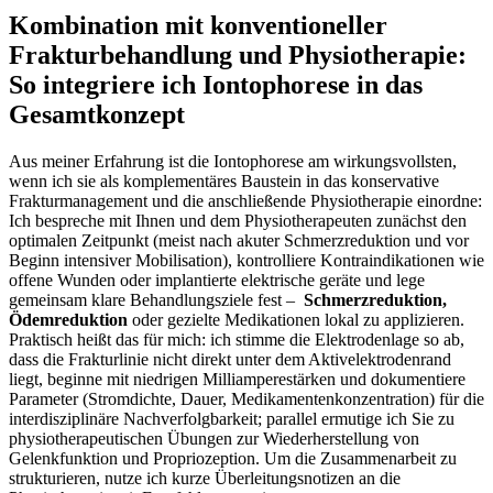
Kombination mit konventioneller
Frakturbehandlung und Physiotherapie:⁤
So⁤ integriere ich Iontophorese⁤ in ⁤das
Gesamtkonzept
Aus ⁤meiner Erfahrung ist ⁤die Iontophorese ⁤am wirkungsvollsten,
wenn ich sie als komplementäres Baustein in das konservative
Frakturmanagement und die anschließende Physiotherapie ⁣einordne:
Ich bespreche ⁢mit Ihnen und dem Physiotherapeuten ‍zunächst den
optimalen ‌Zeitpunkt (meist nach akuter⁢ Schmerzreduktion und⁤ vor
Beginn intensiver Mobilisation), kontrolliere Kontraindikationen wie
offene Wunden⁤ oder implantierte elektrische‍ geräte⁣ und ⁤lege
gemeinsam klare Behandlungsziele fest – ‍
Schmerzreduktion,
‍Ödemreduktion
oder gezielte Medikationen lokal zu⁣ applizieren.
Praktisch heißt das für mich: ich⁤ stimme die Elektrodenlage ​so ab,
dass die Frakturlinie nicht direkt unter dem Aktivelektrodenrand
liegt, ⁣beginne mit niedrigen Milliamperestärken und dokumentiere
Parameter (Stromdichte, Dauer, Medikamentenkonzentration) für ⁣die
interdisziplinäre Nachverfolgbarkeit; parallel ermutige ich Sie zu
physiotherapeutischen ​Übungen ⁣zur Wiederherstellung von
Gelenkfunktion und Propriozeption. Um die‌ Zusammenarbeit zu
strukturieren, nutze ich kurze ​Überleitungsnotizen ​an die