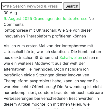
Search
Search
09
Aug.
for:
9. August 2025
Grundlagen der Iontophorese
No
Comments
Iontophorese ‍mit⁣ Ultraschall:⁤ Wie Sie⁤ von dieser
innovativen Therapieform profitieren ⁢können
Als ich zum ersten Mal von‍ der Iontophorese​ mit
Ultraschall ​hörte, war ich ‌skeptisch.⁢ Die Kombination
aus elektrischen Strömen und⁣
Schallwellen
schien ‍mir
wie ein weiteres Modewort aus ⁤der welt der
alternativen‌ Heilmethoden. Doch ⁢nachdem ich
‍persönlich⁢ einige Sitzungen dieser innovativen
Therapieform ausprobiert habe, kann ich sagen: Es
war eine ‌echte Offenbarung!‍ Die Anwendung ist nicht
nur unkompliziert,⁢ sondern brachte ‍mir ‍auch spürbare
Verbesserungen ​bei verschiedenen Beschwerden. In
⁣diesem Artikel möchte⁢ ich mit⁢ Ihnen ⁤teilen, wie