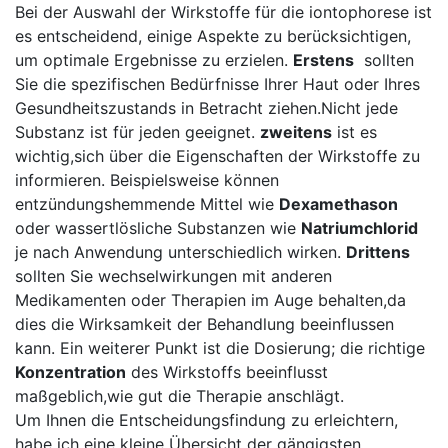
Bei der Auswahl⁤ der Wirkstoffe⁤ für⁢ die iontophorese ist
es ⁢entscheidend, einige Aspekte ‍zu berücksichtigen,
um optimale Ergebnisse ⁣zu erzielen.
Erstens
‍ sollten
⁤Sie die spezifischen Bedürfnisse Ihrer ⁣Haut oder ⁤Ihres
Gesundheitszustands ‌in ‌Betracht ziehen.Nicht jede
‌Substanz ist ‍für jeden geeignet.
zweitens
ist es
‍wichtig,sich über die Eigenschaften der Wirkstoffe ⁤zu ​
informieren. Beispielsweise⁤ können⁣
entzündungshemmende Mittel wie
Dexamethason
oder wassertlösliche Substanzen wie
Natriumchlorid
je nach Anwendung unterschiedlich⁢ wirken.‍
Drittens
‍
sollten‌ Sie wechselwirkungen mit anderen
Medikamenten ‍oder Therapien im Auge ‍behalten,da
dies ‍die‌ Wirksamkeit der Behandlung beeinflussen
kann. Ein weiterer ​Punkt ist ⁤die‍ Dosierung; ‌die richtige
Konzentration
des Wirkstoffs beeinflusst⁢
maßgeblich,wie gut‍ die Therapie anschlägt.
Um Ihnen die ​Entscheidungsfindung zu ⁣erleichtern,
habe ich eine⁤ kleine Übersicht‌ der gängigsten