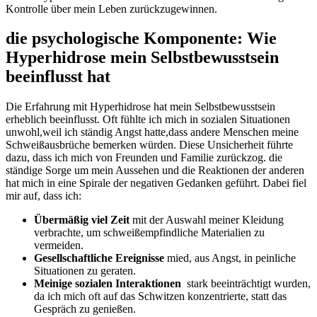
Kontrolle über mein​ Leben zurückzugewinnen.
die ⁤psychologische Komponente: Wie
Hyperhidrose mein Selbstbewusstsein
beeinflusst hat
Die Erfahrung mit Hyperhidrose hat mein ‍Selbstbewusstsein
erheblich beeinflusst. Oft fühlte ⁣ich mich ⁣in‍ sozialen Situationen
⁣unwohl,weil ich ständig Angst‍ hatte,dass andere Menschen meine
Schweißausbrüche bemerken würden. Diese Unsicherheit führte
dazu, dass ich mich von⁣ Freunden und Familie zurückzog. die
ständige Sorge um⁤ mein Aussehen und⁤ die Reaktionen⁤ der anderen
hat mich ​in eine Spirale der ⁢negativen Gedanken geführt. Dabei ⁤fiel‍
mir auf, dass ich:
Übermäßig viel Zeit
mit der Auswahl⁢ meiner Kleidung
verbrachte, um schweißempfindliche Materialien zu
vermeiden.
Gesellschaftliche Ereignisse
mied, aus Angst, in peinliche
⁢Situationen zu geraten.
Meinige ​sozialen Interaktionen
⁣ stark ​beeinträchtigt wurden,
‍da ich⁣ mich oft auf‌ das Schwitzen konzentrierte, ‍statt das
Gespräch zu genießen.