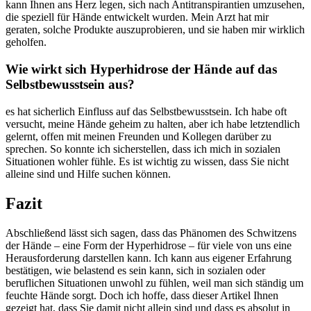
kann Ihnen ans Herz legen, sich nach Antitranspirantien umzusehen,‍
die ⁤speziell ⁣für Hände entwickelt wurden. Mein Arzt ‌hat mir
⁤geraten, solche Produkte auszuprobieren, und sie haben mir wirklich
​geholfen.
Wie⁣ wirkt sich Hyperhidrose⁢ der‍ Hände auf das
Selbstbewusstsein ​aus?
es hat sicherlich Einfluss auf das Selbstbewusstsein. Ich habe oft
versucht, meine Hände geheim zu halten, aber ​ich ​habe letztendlich
gelernt, offen⁤ mit ⁤meinen Freunden und Kollegen darüber zu
sprechen. So konnte ich sicherstellen, ​dass ich mich in‌ sozialen
Situationen wohler fühle. Es ist wichtig ​zu wissen, dass Sie nicht
alleine sind⁤ und Hilfe suchen können.
Fazit
Abschließend lässt sich sagen, dass das ⁤Phänomen des Schwitzens
der Hände ​– ⁣eine Form der Hyperhidrose – für viele von ⁢uns eine
Herausforderung darstellen kann. Ich kann aus eigener Erfahrung
bestätigen, wie belastend es sein kann, sich‌ in sozialen oder
beruflichen Situationen unwohl ‍zu⁢ fühlen, weil man​ sich ständig um
feuchte‍ Hände sorgt. Doch ich ‍hoffe, dass ⁢dieser Artikel Ihnen‌
gezeigt‌ hat,‍ dass​ Sie damit nicht allein sind und ⁣dass es absolut in