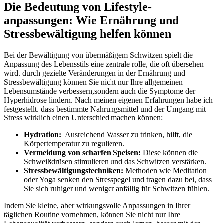
Die Bedeutung von Lifestyle-
anpassungen: Wie Ernährung und
Stressbewältigung helfen können
Bei der Bewältigung ‍von übermäßigem Schwitzen spielt die
Anpassung des Lebensstils eine zentrale ‍rolle,​ die ‍oft übersehen
wird.⁤ durch gezielte Veränderungen‍ in der Ernährung und⁢
Stressbewältigung⁤ können Sie nicht nur Ihre allgemeinen
Lebensumstände⁤ verbessern,sondern auch die Symptome der
Hyperhidrose lindern. Nach meinen‌ eigenen Erfahrungen habe ich
festgestellt, dass⁤ bestimmte Nahrungsmittel und der Umgang ‌mit⁤
Stress wirklich einen Unterschied machen können:
Hydration:
​ Ausreichend Wasser zu trinken, hilft, die
Körpertemperatur zu ​regulieren.
Vermeidung von scharfen‍ Speisen:
Diese können die
Schweißdrüsen stimulieren und das⁤ Schwitzen verstärken.
Stressbewältigungstechniken:
Methoden wie Meditation
oder⁢ Yoga senken den Stresspegel und tragen dazu bei,‍ dass
Sie sich ruhiger und weniger anfällig‌ für Schwitzen fühlen.
Indem ​Sie kleine, aber‌ wirkungsvolle Anpassungen ‌in Ihrer
täglichen Routine vornehmen, können⁣ Sie nicht‌ nur Ihre