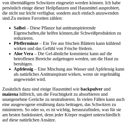
von⁤ übermäßigem Schwitzen eingesetzt werden können.‌ Ich habe⁢
persönlich ‌einige dieser Heilpflanzen und Hausmittel ⁤ausprobiert,
die⁢ nicht nur ‍leicht verfügbar,‍ sondern‌ auch einfach anzuwenden
‍sind.Zu meinen Favoriten zählen:
Salbei
– Diese Pflanze hat antitranspirierende‌
Eigenschaften,die helfen können,die Schweißproduktion zu
reduzieren.
Pfefferminze
– Ein Tee aus frischen Blättern kann ‌kühlend‍
wirken und das Gefühl von Frische fördern.
Aloe Vera
– Die‌ Gel-ähnliche konsistenz kann auf⁢ die
betroffenen Bereiche aufgetragen ​werden, um die Haut zu
beruhigen.
Apfelessig
– Eine‌ Mischung aus Wasser und​ Apfelessig kann
als natürliches Antitranspirant wirken,⁢ wenn sie regelmäßig
angewendet wird.
Zusätzlich dazu sind⁣ einige Hausmittel wie
backpulver
‌und
maizena
hilfreich, um die Feuchtigkeit ⁢zu absorbieren⁢ und
⁤unangenehme Gerüche zu neutralisieren. In vielen Fällen kann‍ auch
eine ausgewogene ernährung⁣ dazu beitragen, das Schwitzen zu
‌minimieren. So‍ oder so, es ist wichtig, herauszufinden, was für sie
am besten funktioniert, denn jeder Körper reagiert unterschiedlich
⁣auf diese ‌natürlichen Ansätze.