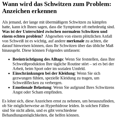
Wann wird das Schwitzen ‌zum Problem:
Anzeichen​ erkennen
Als jemand,‍ der ​lange mit übermäßigem Schwitzen‍ zu kämpfen
hatte, kann ich Ihnen⁣ sagen, dass‍ die Symptome oft⁤ mehrdeutig sind.
Was⁤ ist​ der Unterschied⁢ zwischen ⁤normalem Schwitzen und‍
einem echten‍ problem?
‍ Abgesehen von‍ einem plötzlichen Anfall
⁤von Schweiß ist ‌es wichtig, auf andere​
merkmale
zu achten, die
darauf hinweisen können, ‍dass Ihr Schwitzen über das übliche​ Maß
hinausgeht. Diese können ‍Folgendes umfassen:
Beeinträchtigung des Alltags
: Wenn Sie feststellen, ⁤dass Ihre
Schweißproduktion Ihre tägliche Routine stört – sei es bei​ der
Arbeit, beim​ Sport ⁤oder im sozialen Umfeld.
Einschränkungen bei der Kleidung
: Wenn Sie ⁣sich
gezwungen fühlen, spezielle Kleidung zu ⁢tragen, um
Schweißflecken zu verbergen.
Emotionale Belastung
: Wenn Sie aufgrund Ihres Schwitzens
Angst oder Scham empfinden.
Es⁣ lohnt sich, diese‌ Anzeichen ernst zu nehmen, um herauszufinden,
ob Sie möglicherweise​ an Hyperhidrose leiden. In solchen Fällen
sind Sie nicht allein, und es gibt verschiedene
Behandlungsmöglichkeiten, ⁣die helfen können.