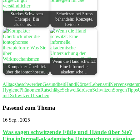
Starkes Schwitzen
Schwitzen bei Stress
Therapie: Ein
behandeln: Konzepte,
akademisch…
Evidenz…
Wenn die Hand schwitzt:
Kompakter Überblick
Eine informelle,
über die iontophorese…
akademische…
Alltagsbeschwerden
Gesundheit
Hand
Körper
Lebensstil
Nervensystem
Hygiene
Phänomen
Ratschläge
Schweißdrüsen
Schwitzen
Sorgen
Tipps
mit Schwitzen
Ursachen
Passend zum Thema
16 Sep., 2025
Was sagen schwitzende Füße und Hände über Sie?
Eine informell-akademische Untersuchung gängiger