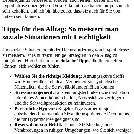
Lebensqualität ‍verbessern, sondern auch lernen,‌ besser mit der
hyperhidrose umzugehen. Diese Erkenntnisse haben mir​ persönlich
sehr geholfen, und ich bin überzeugt, dass sie auch für Sie von⁣
nutzen sein können.
Tipps für den Alltag: So meistert man
soziale Situationen mit Leichtigkeit
Um soziale Situationen mit der Herausforderung von ‌Hyperhidrose
‍zu meistern, ist es hilfreich, ⁤einige Strategien ⁢in den Alltag zu
integrieren. Hier ​sind ein paar
einfache⁤ Tipps
, ⁢die ‍Ihnen helfen
können, sich wohler zu fühlen:
Wählen⁤ Sie die richtige Kleidung:
Atmungsaktive⁣ Stoffe
wie Baumwolle sind ideal. Vermeiden⁢ Sie synthetische
Materialien, die die Schweißbildung erhöhen können.
Stressmanagement:
Entspannungstechniken wie meditation
oder tiefes Atmen können ‌helfen, Nervosität zu verringern
und ​die Schweißproduktion zu minimieren.
Persönliche Hygiene:
Regelmäßige Körperpflege ist
entscheidend.⁢ Verwenden Sie antitranspirierende Deodorants,
die für Hyperhidrose geeignet sind.
Reservation ​von Hektik:
⁣Planen Sie Meetings oder
Verabredungen in ruhigen Umgebungen, wo ‌Sie sich weniger⁣