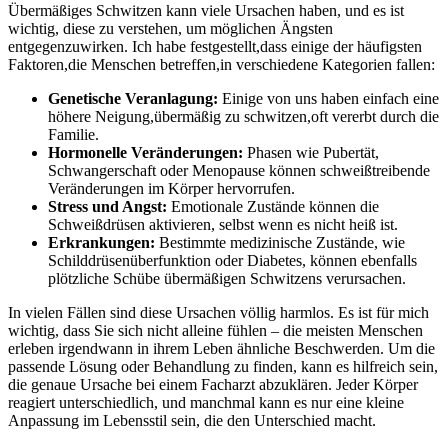
Übermäßiges Schwitzen kann viele Ursachen haben, und es ist
wichtig, diese ‍zu ⁢verstehen, um möglichen ⁢Ängsten
entgegenzuwirken. Ich⁣ habe festgestellt,dass einige der häufigsten
Faktoren,die Menschen betreffen,in verschiedene Kategorien fallen:
Genetische Veranlagung:
Einige von uns haben‌ einfach eine
höhere‌ Neigung,übermäßig zu‌ schwitzen,oft vererbt ⁢durch die
Familie.
Hormonelle Veränderungen:
‍Phasen ​wie Pubertät,
Schwangerschaft oder​ Menopause können schweißtreibende
Veränderungen im Körper hervorrufen.
Stress ‌und Angst:
‍Emotionale Zustände können die
Schweißdrüsen aktivieren, ‍selbst wenn es nicht​ heiß ist.
Erkrankungen:
Bestimmte medizinische ​Zustände, ‌wie
Schilddrüsenüberfunktion oder Diabetes,⁣ können ebenfalls
plötzliche ⁣Schübe ⁤übermäßigen Schwitzens verursachen.
In⁣ vielen Fällen sind ‍diese Ursachen völlig⁤ harmlos. Es ist für mich
wichtig, dass Sie sich nicht alleine fühlen –⁣ die⁢ meisten ‌Menschen
erleben‌ irgendwann in ihrem Leben ähnliche ​Beschwerden. Um⁢ die
passende Lösung oder Behandlung zu finden, kann es hilfreich sein,
die‍ genaue Ursache⁤ bei einem Facharzt abzuklären. Jeder Körper
reagiert unterschiedlich,⁣ und manchmal kann es nur eine kleine
Anpassung im Lebensstil sein, die den Unterschied macht.