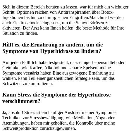
Sich in diesem Bereich beraten zu lassen, war für mich ​ein wichtiger
Schritt. Optionen reichen von Antitranspirantien über Botox-
Injektionen bis hin zu chirurgischen Eingriffen.Manchmal werden
auch Elektroschocks eingesetzt,⁢ um die Schweißdrüsen zu
‍aktivieren. Der Arzt kann Ihnen helfen,‍ die beste Methode ‍für⁣ Ihre
Situation zu finden.
Hilft ‍es, die Ernährung zu ändern,​ um ​die
Symptome von Hyperhidrose zu lindern?
Auf jeden Fall! Ich ⁣habe festgestellt, dass einige Lebensmittel oder
Getränke,‌ wie Kaffee, Alkohol und scharfe Speisen, meine ​
Symptome verstärkt ‍haben.Eine ausgewogene Ernährung zu
wählen, kann⁢ Teil einer ganzheitlichen Strategie ⁣sein, um das
Schwitzen ⁣zu kontrollieren.
Kann ​Stress die Symptome‌ der Hyperhidrose
verschlimmern?
Ja,‍ absolut! Stress ist ein häufiger⁤ Auslöser meiner Symptome.‌
Techniken zur ⁤Stressbewältigung, ‍wie Meditation, Yoga oder
Atemübungen, haben⁤ mir ⁤geholfen, die ⁣Kontrolle über meine​
Schweißproduktion ​zurückzugewinnen.