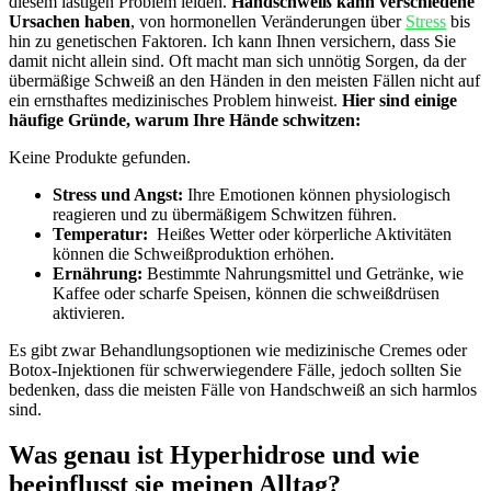
diesem lästigen⁣ Problem leiden.​
Handschweiß kann verschiedene
Ursachen haben
, von⁢ hormonellen Veränderungen über
Stress
bis
hin zu⁤ genetischen Faktoren. Ich kann Ihnen⁢ versichern,‌ dass Sie
damit nicht⁣ allein ‌sind. Oft macht man sich unnötig Sorgen, da der⁣
übermäßige Schweiß an ‌den Händen in den meisten ⁣Fällen nicht‍ auf
ein ernsthaftes medizinisches ‍Problem hinweist.
Hier sind einige
häufige Gründe, warum Ihre Hände schwitzen:
Keine Produkte gefunden.
Stress und Angst:
Ihre Emotionen können physiologisch‌
reagieren und zu übermäßigem Schwitzen führen.
Temperatur:
⁤ Heißes‍ Wetter oder körperliche Aktivitäten
können die Schweißproduktion erhöhen.
Ernährung:
‍Bestimmte Nahrungsmittel ​und Getränke, ​wie​
Kaffee‍ oder scharfe Speisen, ⁢können​ die⁣ schweißdrüsen⁢
aktivieren.
Es gibt zwar Behandlungsoptionen wie ‍medizinische Cremes oder
Botox-Injektionen für ⁢schwerwiegendere Fälle, jedoch ​sollten Sie
bedenken, dass die meisten Fälle von Handschweiß an sich harmlos
‍sind.
Was genau ist Hyperhidrose und ​wie
beeinflusst ⁤sie meinen Alltag?