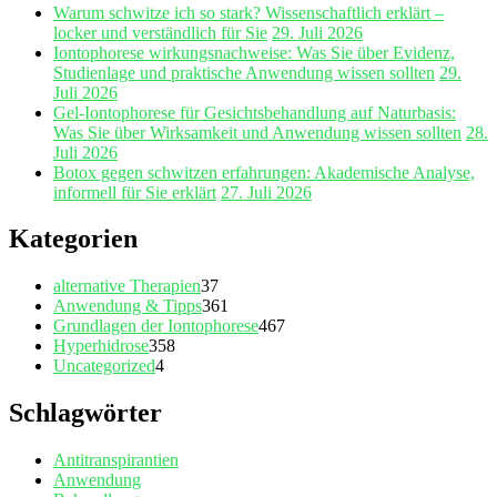
Warum schwitze ich so stark? Wissenschaftlich erklärt –
locker und verständlich für Sie
29. Juli 2026
Iontophorese wirkungsnachweise: Was Sie über Evidenz,
Studienlage und praktische Anwendung wissen sollten
29.
Juli 2026
Gel‑Iontophorese für Gesichtsbehandlung auf Naturbasis:
Was Sie über Wirksamkeit und Anwendung wissen sollten
28.
Juli 2026
Botox gegen schwitzen erfahrungen: Akademische Analyse,
informell für Sie erklärt
27. Juli 2026
Kategorien
alternative Therapien
37
Anwendung & Tipps
361
Grundlagen der Iontophorese
467
Hyperhidrose
358
Uncategorized
4
Schlagwörter
Antitranspirantien
Anwendung