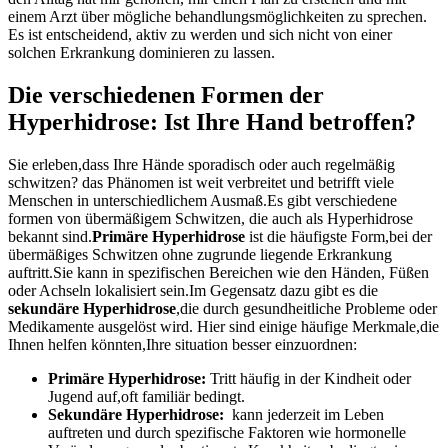
einem Arzt über mögliche behandlungsmöglichkeiten zu sprechen.
Es ist entscheidend, aktiv zu werden und sich nicht von einer
solchen Erkrankung dominieren ‍zu lassen.
Die verschiedenen Formen der
Hyperhidrose: Ist Ihre Hand betroffen?
Sie erleben,dass Ihre Hände⁣ sporadisch⁣ oder auch regelmäßig
schwitzen? das Phänomen ist weit verbreitet und⁣ betrifft viele
Menschen‍ in⁢ unterschiedlichem Ausmaß.Es gibt verschiedene
formen von übermäßigem Schwitzen, die auch als ⁤Hyperhidrose
bekannt sind.
Primäre Hyperhidrose
ist die häufigste Form,bei der ​
übermäßiges Schwitzen ohne zugrunde liegende Erkrankung
auftritt.Sie kann in spezifischen Bereichen wie den Händen, Füßen
⁣oder Achseln lokalisiert sein.Im Gegensatz dazu ​gibt es die‍
sekundäre Hyperhidrose
,die durch gesundheitliche Probleme oder
Medikamente ausgelöst wird.‌ Hier sind einige häufige ​Merkmale,die
⁤Ihnen helfen könnten,Ihre situation besser ‌einzuordnen:
Primäre Hyperhidrose:
Tritt häufig in ⁣der Kindheit oder⁤
Jugend auf,oft familiär⁤ bedingt.
Sekundäre Hyperhidrose:
⁤ kann jederzeit im ‌Leben
auftreten und durch ‌spezifische‌ Faktoren wie hormonelle