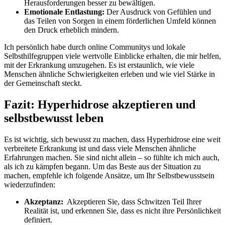
‍Herausforderungen besser zu bewältigen.
Emotionale Entlastung:
Der Ausdruck von Gefühlen und
das Teilen von Sorgen in einem förderlichen Umfeld‍ können
den Druck erheblich mindern.
Ich persönlich⁢ habe durch online Communitys und lokale
Selbsthilfegruppen viele ‍wertvolle Einblicke erhalten, die mir helfen,
mit ⁣der Erkrankung umzugehen. Es‍ ist erstaunlich, wie viele
⁣Menschen ähnliche‌ Schwierigkeiten erleben und wie viel Stärke in
‌der Gemeinschaft steckt.
Fazit:​ Hyperhidrose ⁢akzeptieren und
selbstbewusst ⁢leben
Es ist wichtig, sich⁣ bewusst zu‍ machen, dass Hyperhidrose eine⁣ weit
verbreitete Erkrankung ist ⁤und dass viele‍ Menschen‌ ähnliche⁣
Erfahrungen​ machen. ‌Sie sind nicht allein – so fühlte ich ‌mich auch,
als ich zu kämpfen begann. Um das Beste aus der Situation zu
machen, ⁣empfehle ⁣ich folgende Ansätze, um Ihr Selbstbewusstsein
wiederzufinden:
Akzeptanz:
⁣ Akzeptieren Sie, dass Schwitzen ⁣Teil Ihrer
Realität ist, und erkennen Sie, dass es nicht ⁢ihre ⁣Persönlichkeit
definiert.