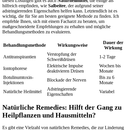
diesen Lösungen gibt es auch
Naturheilmittel
, die ‍einige als
hilfreich empfinden, wie
Salbeitee
,‍ der aufgrund seiner
adstringierenden Eigenschaften helfen kann. Letztendlich ist es
wichtig,⁢ die ⁤für Sie‍ am⁣ besten geeignete Methode zu finden. Ich
empfehle Ihnen,‍ sich ‍mit ‌einem ⁢Facharzt zu ‌beraten, um
maßgeschneiderte Empfehlungen zu erhalten ​und mögliche
Behandlungsmethoden zu evaluieren.
Dauer der
Behandlungsmethode
Wirkungsweise
Wirkung
Verstopfung der
Antitranspirantien
1-2 ⁢Tage
⁣Schweißdrüsen
Elektrische Impulse
Wochen‌ bis
Iontophorese
deaktivieren Drüsen
Monate
Botulinumtoxin-
Bis zu ​6
Blockade der Nerven
Injektionen
Monate
Adstringierende⁣
Natürliche Heilmittel
Variabel
Eigenschaften
Natürliche Remedies: Hilft der ⁢Gang zu‌
Heilpflanzen und Hausmitteln?
Es gibt eine Vielzahl von natürlichen Remedies, die zur Linderung‌