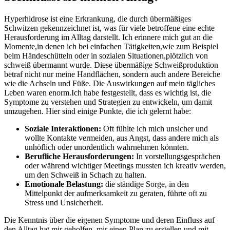
Hyperhidrose ist ‌eine Erkrankung, die⁤ durch übermäßiges
Schwitzen⁤ gekennzeichnet ist, was für viele betroffene eine echte
Herausforderung im Alltag ‌darstellt. ⁤Ich erinnere mich gut ⁤an die
⁤Momente,in denen ich bei einfachen Tätigkeiten,wie zum Beispiel
beim⁢ Händeschütteln oder in sozialen Situationen,plötzlich von
schweiß übermannt wurde. Diese⁣ übermäßige​ Schweißproduktion
betraf nicht nur meine Handflächen, sondern ⁣auch⁣ andere Bereiche
wie ‌die ‌Achseln und​ Füße. Die Auswirkungen⁢ auf⁤ mein tägliches
Leben waren⁣ enorm.Ich⁣ habe festgestellt, dass es wichtig ist, die
Symptome zu verstehen‍ und Strategien zu entwickeln, um damit
umzugehen. Hier sind einige⁣ Punkte,⁤ die ich gelernt habe:
Soziale Interaktionen:
⁣Oft fühlte ich ⁣mich unsicher und
wollte Kontakte vermeiden, ⁢aus ‍Angst, dass andere mich als
unhöflich oder unordentlich wahrnehmen könnten.
Berufliche Herausforderungen:
In vorstellungsgesprächen
oder während ⁢wichtiger⁢ Meetings mussten ich kreativ werden,
um ‌den ‌Schweiß‌ in Schach⁣ zu halten.
Emotionale Belastung:
die ständige‍ Sorge, in den
Mittelpunkt der aufmerksamkeit‌ zu geraten, ‍führte oft zu
Stress und Unsicherheit.
Die Kenntnis über die eigenen Symptome und deren ‍Einfluss auf
den Alltag hat mir​ geholfen,⁢ mir einen Plan ⁢zu ‍erstellen und ‍mit⁣