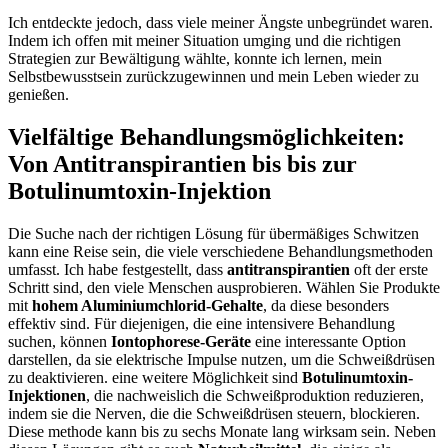
Ich⁢ entdeckte jedoch,‌ dass viele meiner Ängste ⁢unbegründet waren.
Indem ich offen mit meiner Situation umging ‌und die richtigen
Strategien zur Bewältigung wählte,‌ konnte ich lernen, mein
Selbstbewusstsein zurückzugewinnen und mein Leben wieder zu
‍genießen.
Vielfältige Behandlungsmöglichkeiten:
Von Antitranspirantien bis bis ⁣zur
Botulinumtoxin-Injektion
Die Suche nach der richtigen Lösung für übermäßiges Schwitzen
kann eine Reise sein, die viele verschiedene Behandlungsmethoden
umfasst. Ich habe festgestellt, dass
antitranspirantien
⁤oft der erste
Schritt sind, den ⁢viele Menschen ausprobieren. Wählen ⁤Sie Produkte
mit
hohem Aluminiumchlorid-Gehalte
, da diese besonders
effektiv sind. Für ⁢diejenigen, die ‌eine intensivere Behandlung
suchen, können
Iontophorese-Geräte
eine interessante​ Option
darstellen, da⁤ sie⁢ elektrische ⁤Impulse nutzen, um⁣ die Schweißdrüsen
zu deaktivieren. eine⁤ weitere Möglichkeit sind
Botulinumtoxin-
Injektionen
, die nachweislich⁤ die Schweißproduktion ⁢reduzieren,
indem sie die Nerven,⁣ die ⁣die Schweißdrüsen steuern, blockieren.
Diese methode kann bis zu sechs Monate lang wirksam sein.‌ Neben⁣