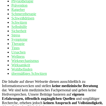
Physiotherapie
Prävention
Ratgeber
Schmerztherapie
Schweißdrüsen
Schwitzen
Selbsthilfe
Sicherheit
Stress
Symptome
Therapie
Tipps
Ursachen
Wellness
Wirkmechanismus
Wirksamkeit
Wohlbefinden
übermäßiges Schwitzen
Die Inhalte auf dieser Webseite dienen ausschließlich zu
Informationszwecken und stellen
keine medizinische Beratung
dar. Wir sind kein medizinisches Fachpersonal und geben keine
Heilversprechen. Unsere Beiträge basieren auf
eigenen
Erfahrungen, öffentlich zugänglichen Quellen
und sorgfältiger
Recherche, erheben jedoch
keinen Anspruch auf Vollständigkeit,