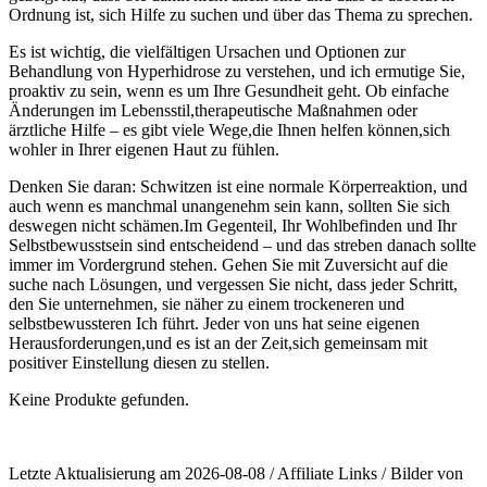
Ordnung ist,‌ sich​ Hilfe zu suchen ‌und ⁢über das Thema zu sprechen.
Es ist wichtig, die⁢ vielfältigen Ursachen ‌und Optionen zur
Behandlung von Hyperhidrose zu verstehen, und ich ermutige Sie,
proaktiv ⁤zu sein, wenn es um Ihre Gesundheit geht. Ob einfache
Änderungen im⁣ Lebensstil,therapeutische Maßnahmen oder
ärztliche Hilfe – es gibt viele Wege,die Ihnen helfen können,sich
wohler ⁣in Ihrer eigenen Haut zu ⁢fühlen.
Denken Sie daran: Schwitzen ist eine normale Körperreaktion, und
auch ‌wenn es⁤ manchmal unangenehm sein kann, sollten ⁢Sie sich
deswegen⁤ nicht schämen.Im Gegenteil, Ihr Wohlbefinden und⁤ Ihr
Selbstbewusstsein‍ sind entscheidend – und ⁢das streben danach⁣ sollte
immer im Vordergrund stehen. Gehen Sie mit Zuversicht auf die
suche⁢ nach Lösungen, und ‍vergessen Sie nicht, dass jeder Schritt,
den ‌Sie​ unternehmen,⁢ sie‌ näher zu einem trockeneren‌ und
selbstbewussteren Ich ⁢führt. Jeder von uns hat seine eigenen
Herausforderungen,und es ist an der Zeit,sich gemeinsam mit
positiver Einstellung diesen zu stellen.
Keine Produkte gefunden.
Letzte Aktualisierung am 2026-08-08 / Affiliate Links / Bilder von