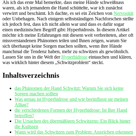
Als ich⁣ das erste Mal bemerkte, dass ‌meine Hände schweißnass
waren, als ich jemandem die‌ Hand ⁤schüttelte, war ich zunächst
verwirrt und beschämt. Ich dachte, ⁣es sei ein Zeichen von
Nervosität
oder Unbehagen. Nach einigem selbstständigen Nachforschen stellte
ich ‌jedoch fest, dass ⁣ich⁢ nicht ⁢allein war und dass es dafür sogar
einen medizinischen Begriff ⁤gibt:⁣ Hyperhidrosis. In diesem Artikel
möchte ich meine Erfahrungen mit diesem weit verbreiteten, aber ⁣oft
missverstandenen Phänomen teilen und Ihnen zeigen, warum Sie
sich überhaupt‍ keine‌ Sorgen machen sollten, wenn ihre⁢ Hände
manchmal die Tendenz haben, mehr zu‌ schwitzen als gewöhnlich.
Lassen Sie uns⁤ in die Welt der
Hyperhidrose
eintauchen und‌ klären,
was wirklich hinter diesem „Schwitzproblem“ steckt.
Inhaltsverzeichnis
das Phänomen ⁢der ⁢Hand Schwitzt: Warum Sie sich keine
Sorgen machen sollten
Was genau ist Hyperhidrose und ⁢wie beeinflusst sie meinen
⁣Alltag?
die ⁣verschiedenen Formen der Hyperhidrose: Ist Ihre Hand
betroffen?
Die Ursachen des übermäßigen Schwitzens: Ein Blick ‌hinter
die Kulissen
Wann wird das Schwitzen zum ⁢Problem: Anzeichen erkennen