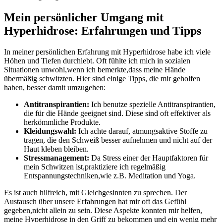
Mein persönlicher Umgang⁣ mit
⁤Hyperhidrose: ⁤Erfahrungen⁣ und Tipps
In meiner​ persönlichen ⁣Erfahrung mit Hyperhidrose‍ habe⁣ ich viele
Höhen und‌ Tiefen durchlebt. Oft fühlte ich‍ mich in sozialen
Situationen unwohl,wenn ich bemerkte,dass meine⁢ Hände​
übermäßig schwitzten. Hier sind einige‌ Tipps, die mir geholfen
haben, besser damit umzugehen:
Antitranspirantien:
Ich benutze spezielle Antitranspirantien,
die für die Hände geeignet sind. Diese​ sind oft effektiver als
herkömmliche​ Produkte.
Kleidungswahl:
Ich achte darauf, atmungsaktive ​Stoffe zu
tragen, die den Schweiß ⁣besser aufnehmen ⁣und nicht auf‍ der ​
Haut ​kleben‍ bleiben.
Stressmanagement:
⁣Da⁣ Stress einer der Hauptfaktoren für
mein Schwitzen ‌ist,praktiziere⁤ ich‌ regelmäßig
Entspannungstechniken,wie z.B.⁢ Meditation und ⁣Yoga.
Es ist auch hilfreich, mit Gleichgesinnten zu sprechen. Der
Austausch‍ über unsere Erfahrungen⁣ hat mir oft das Gefühl
gegeben,nicht allein zu sein. ⁢Diese Aspekte konnten mir helfen,
meine ​Hyperhidrose in den Griff ‍zu ⁤bekommen und ein wenig mehr