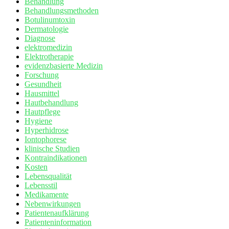
Behandlung
Behandlungsmethoden
Botulinumtoxin
Dermatologie
Diagnose
elektromedizin
Elektrotherapie
evidenzbasierte Medizin
Forschung
Gesundheit
Hausmittel
Hautbehandlung
Hautpflege
Hygiene
Hyperhidrose
Iontophorese
klinische Studien
Kontraindikationen
Kosten
Lebensqualität
Lebensstil
Medikamente
Nebenwirkungen
Patientenaufklärung
Patienteninformation