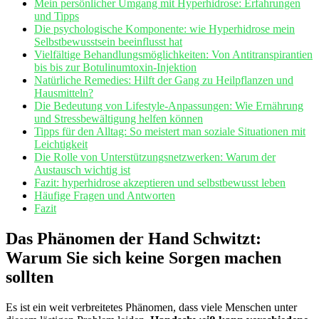
Mein ‌persönlicher Umgang⁣ mit Hyperhidrose: Erfahrungen
und Tipps
Die psychologische ​Komponente: wie Hyperhidrose mein
Selbstbewusstsein beeinflusst ⁤hat
Vielfältige Behandlungsmöglichkeiten: Von Antitranspirantien
bis bis zur Botulinumtoxin-Injektion
Natürliche Remedies: Hilft der Gang zu Heilpflanzen und
Hausmitteln?
Die Bedeutung von Lifestyle-Anpassungen: Wie Ernährung
und Stressbewältigung helfen können
Tipps für den Alltag: So ⁢meistert man soziale Situationen⁤ mit
Leichtigkeit
Die⁣ Rolle ⁤von Unterstützungsnetzwerken: Warum der
Austausch wichtig ist
Fazit: hyperhidrose akzeptieren‍ und selbstbewusst leben
Häufige Fragen und Antworten
Fazit
Das Phänomen der Hand Schwitzt:
Warum​ Sie sich⁢ keine ⁢Sorgen machen
sollten
Es ist ein weit verbreitetes ‍Phänomen,‌ dass viele Menschen unter ​