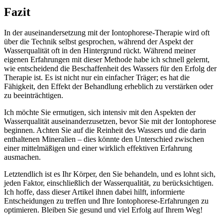
Fazit
In der​ auseinandersetzung mit der Iontophorese-Therapie wird oft
über ⁤die Technik selbst gesprochen, während der ⁤Aspekt der
Wasserqualität oft ⁢in den​ Hintergrund rückt. Während ⁤meiner
eigenen ⁣Erfahrungen‍ mit ​dieser Methode habe ich ‍schnell gelernt,​
wie⁢ entscheidend die ‍Beschaffenheit des ‌Wassers für den Erfolg der‌
Therapie ist.⁣ Es ist nicht‌ nur ein einfacher⁢ Träger; es​ hat die‌
Fähigkeit, den Effekt der Behandlung erheblich zu verstärken oder
zu beeinträchtigen.
Ich möchte Sie ermutigen, sich⁣ intensiv mit ​den Aspekten der
Wasserqualität ‌auseinanderzusetzen, bevor​ Sie mit der Iontophorese⁣
beginnen. Achten⁤ Sie auf die Reinheit des Wassers ⁤und die darin
enthaltenen Mineralien – dies könnte den ‌Unterschied zwischen
‍einer⁣ mittelmäßigen und⁤ einer wirklich effektiven Erfahrung
ausmachen.
Letztendlich ist es Ihr Körper, ⁤den Sie behandeln,⁤ und es lohnt sich,
jeden Faktor, einschließlich⁢ der Wasserqualität, zu berücksichtigen.
Ich‍ hoffe, dass dieser Artikel ihnen dabei hilft, informierte
Entscheidungen zu treffen‌ und Ihre Iontophorese-Erfahrungen ⁣zu
optimieren. Bleiben Sie gesund und viel Erfolg‍ auf ‍Ihrem Weg!