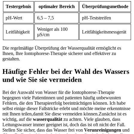
Testergebnis
optimaler ‌Bereich
Überprüfungsmethode
pH-Wert
6,5 – 7,5
pH-Teststreifen
Weniger‌ als 100
Leitfähigkeit
Leitfähigkeitsmessgerät
µS/cm
Die regelmäßige Überprüfung der⁤ Wasserqualität ermöglicht es
⁢Ihnen, Ihre Iontophorese-Therapie sicherer und effektiver zu⁤
gestalten.
Häufige Fehler ​bei der Wahl des Wassers‌
und wie ​Sie sie vermeiden
Bei der Auswahl von Wasser für die Iontophorese-Therapie
begegnen viele ⁢Patientinnen und patienten häufig⁣ unbewussten
Fehlern, die den Therapieerfolg ⁢beeinträchtigen ‌können. Ich ⁤habe
selbst einige dieser Fallstricke erlebt und möchte meine erkenntnisse
mit Ihnen teilen,damit Sie​ diese vermeiden können.Zunächst ist es
wichtig, ‍auf die
wasserqualität
zu achten. ⁢Viele glauben, dass
Leitungswasser ​immer‌ geeignet​ ist, doch das ist oft nicht der Fall.
Stellen Sie sicher, dass​ das Wasser frei von
Verunreinigungen
und