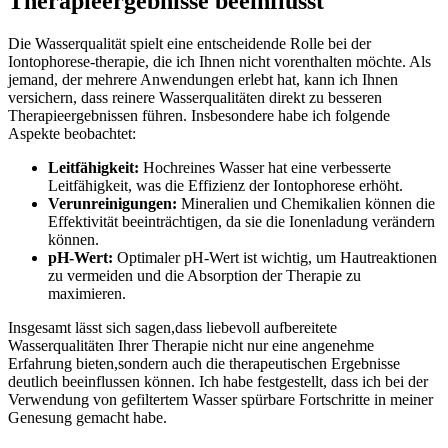
Therapieergebnisse beeinflusst
Die Wasserqualität spielt‍ eine ⁢entscheidende Rolle⁤ bei der
Iontophorese-therapie, die ich Ihnen nicht vorenthalten möchte. ‍Als
jemand, der mehrere Anwendungen erlebt hat, kann ich Ihnen
versichern, dass reinere ‌Wasserqualitäten direkt zu besseren
Therapieergebnissen führen. Insbesondere habe ich folgende
⁣Aspekte beobachtet:
Leitfähigkeit:
Hochreines Wasser ‌hat eine verbesserte
Leitfähigkeit, was die Effizienz der Iontophorese erhöht.
Verunreinigungen:
​Mineralien und Chemikalien können⁢ die​
Effektivität beeinträchtigen, da sie die Ionenladung verändern
können.
pH-Wert:
Optimaler pH-Wert ‍ist wichtig, um Hautreaktionen
zu⁤ vermeiden und die Absorption der Therapie zu
maximieren.
Insgesamt lässt sich sagen,dass liebevoll aufbereitete
Wasserqualitäten ​Ihrer ⁢Therapie nicht nur eine angenehme
Erfahrung‌ bieten,sondern auch⁢ die therapeutischen​ Ergebnisse
deutlich beeinflussen können. Ich⁢ habe festgestellt, dass ​ich⁤ bei der
Verwendung ‍von ‌gefiltertem Wasser spürbare⁣ Fortschritte⁤ in meiner
Genesung⁢ gemacht habe.