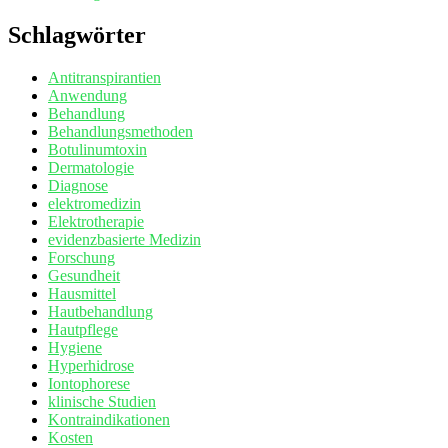
Schlagwörter
Antitranspirantien
Anwendung
Behandlung
Behandlungsmethoden
Botulinumtoxin
Dermatologie
Diagnose
elektromedizin
Elektrotherapie
evidenzbasierte Medizin
Forschung
Gesundheit
Hausmittel
Hautbehandlung
Hautpflege
Hygiene
Hyperhidrose
Iontophorese
klinische Studien
Kontraindikationen
Kosten