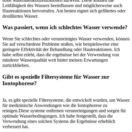
hohe Mineralienkonzentrationen aufweist. Diese können die
Leitfähigkeit⁤ des Wassers beeinflussen und möglicherweise ⁣auch
Hautreaktionen hervorrufen. Am besten eignet sich gefiltertes oder
‌destilliertes Wasser.
Was ⁤passiert, wenn ich schlechtes Wasser verwende?
Wenn Sie schlechtes‍ oder verunreinigtes Wasser‍ verwenden, ‍können⁣
Sie auf verschiedene Probleme stoßen, wie beispielsweise⁢ eine
geringere Effektivität der Behandlung ⁤oder Hautreaktionen. Ich
habe selbst erlebt, dass‍ die ergebnisse⁢ bei der Verwendung von
minderer ⁣Wasserqualität​ weit ⁣hinter⁤ meinen Erwartungen
⁢zurückblieben.
Gibt es spezielle‍ Filtersysteme für Wasser⁤ zur
Iontophorese?
Ja,⁢ es gibt spezielle Filtersysteme, die entwickelt wurden, um Wasser​
für medizinische ⁣Anwendungen wie die Iontophorese zu
reinigen.Diese systeme entfernen verunreinigungen und sorgen für‍
optimale Wasserbedingungen. Ich⁤ habe ⁢festgestellt, dass die
Verwendung eines solchen Systems ‌die Ergebnisse erheblich
verbessert hat. ⁤