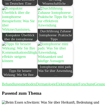
im Deutschen: Eine…
Wissenschaftliche…
Durchführung Zuhause
Kompakter Überblick
Iontophorese: Praktische
über die iontophorese…
Tipps…
Iontophorese mini pads:
Tipps für bessere
Was Sie über Anwendung,
Wirkung: Wie Sie Ihre…
…
Behandlungsmethoden
Dermatologie
Elektrotherapie
Forschung
Gesund
Passend zum Thema