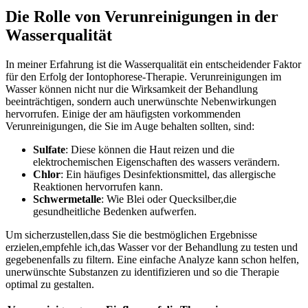
Die Rolle von Verunreinigungen in​ der
Wasserqualität
In ‍meiner Erfahrung ⁢ist die ⁢Wasserqualität⁢ ein entscheidender‌ Faktor
für den Erfolg der Iontophorese-Therapie. Verunreinigungen im
Wasser können nicht nur ‌die Wirksamkeit der Behandlung‍
beeinträchtigen,⁣ sondern auch unerwünschte Nebenwirkungen‍
hervorrufen. ⁤Einige ⁣der am ‍häufigsten ⁤vorkommenden
Verunreinigungen, die⁣ Sie im Auge behalten ⁣sollten, ⁣sind:
Sulfate
: Diese können ​die⁢ Haut‍ reizen und die
elektrochemischen‍ Eigenschaften⁤ des⁢ wassers ⁤verändern.
Chlor
: Ein häufiges Desinfektionsmittel, das‌ allergische
Reaktionen hervorrufen kann.
Schwermetalle
: Wie Blei oder Quecksilber,die⁣
gesundheitliche Bedenken aufwerfen.
Um sicherzustellen,dass‌ Sie die ⁤bestmöglichen Ergebnisse
erzielen,empfehle ich,das Wasser ⁤vor der Behandlung zu testen ‍und
‍gegebenenfalls​ zu filtern.‌ Eine einfache Analyze kann schon‍ helfen,
unerwünschte Substanzen zu⁢ identifizieren und so die Therapie
optimal⁢ zu gestalten.