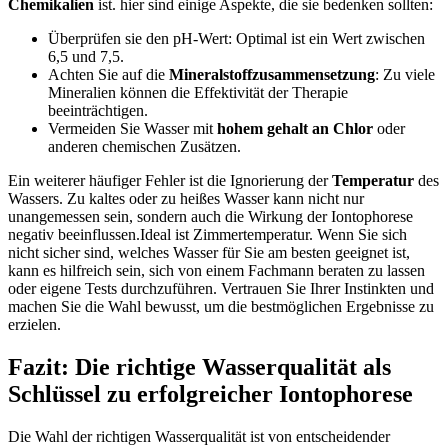
Chemikalien
ist. hier sind einige Aspekte, die sie bedenken ‍sollten:
Überprüfen sie den pH-Wert: Optimal ist ein Wert ​zwischen
6,5 und 7,5.
Achten ‍Sie auf die
Mineralstoffzusammensetzung
: Zu viele
Mineralien ‍können die Effektivität ‌der Therapie
⁢beeinträchtigen.
Vermeiden Sie Wasser mit
hohem gehalt ⁢an Chlor
⁤oder
anderen‌ chemischen ⁢Zusätzen.
Ein weiterer häufiger Fehler ist die Ignorierung der
Temperatur
des
Wassers. Zu ‍kaltes ⁣oder zu heißes Wasser kann nicht‌ nur
unangemessen sein, sondern auch die‌ Wirkung der Iontophorese⁢
negativ beeinflussen.Ideal ist Zimmertemperatur. Wenn Sie ⁢sich
nicht sicher sind, welches Wasser für⁢ Sie am besten geeignet ist,
kann es hilfreich‌ sein, sich ‍von einem Fachmann beraten zu ​lassen
oder eigene ​Tests⁢ durchzuführen. Vertrauen Sie Ihrer Instinkten und
machen Sie die Wahl ⁣bewusst, um die bestmöglichen Ergebnisse zu⁣
erzielen.
Fazit: Die ⁢richtige⁤ Wasserqualität als
Schlüssel ‌zu erfolgreicher Iontophorese
Die Wahl​ der richtigen Wasserqualität ist‍ von entscheidender