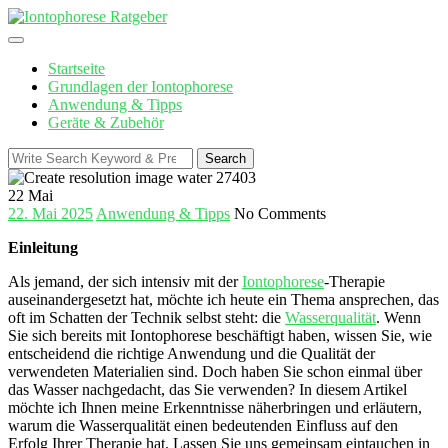
Skip
to
content
Startseite
Grundlagen der Iontophorese
Anwendung & Tipps
Geräte & Zubehör
Search
Search
for:
22
Mai
22. Mai 2025
Anwendung & Tipps
No Comments
Einleitung
Als​ jemand, der ​sich intensiv mit ⁢der‍
Iontophorese
-Therapie
auseinandergesetzt hat, möchte⁢ ich ‍heute ​ein Thema ansprechen,⁣ das
oft im Schatten der‌ Technik selbst ⁣steht: ‌die
Wasserqualität
. Wenn
Sie sich⁤ bereits mit Iontophorese beschäftigt haben, wissen Sie,‌ wie
entscheidend die richtige Anwendung und die ‌Qualität der
verwendeten Materialien sind. Doch haben Sie schon einmal über
das ⁣Wasser nachgedacht, das Sie verwenden? In⁤ diesem Artikel
möchte ich‍ Ihnen meine Erkenntnisse näherbringen⁢ und erläutern,
warum die‌ Wasserqualität einen ⁣bedeutenden Einfluss auf den
Erfolg ⁣Ihrer Therapie hat. Lassen ​Sie uns gemeinsam eintauchen in