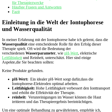
für Therapiezwecke
Häufige Fragen und Antworten
Fazit
Einleitung in die‌ Welt der‌ Iontophorese
und Wasserqualität
In ‌meiner Erfahrung ‌mit der Iontophorese habe ‌ich gelernt, dass die
Wasserqualität
eine entscheidende Rolle für den ⁣Erfolg dieser
‍Therapie ‌spielt. Oft wird ⁤die Bedeutung der
verschiedenen​
Wasserparameter
, wie
pH-Wert
, elektrische
Leitfähigkeit
und Reinheit, unterschätzt. Hier sind einige
Aspekte,die Sie beachten sollten:
Keine Produkte gefunden.
pH-Wert:
⁣ Ein​ idealer‍ pH-Wert sorgt dafür,dass ‍die
Iontophorese-Elektroden optimal arbeiten.
Leitfähigkeit:
Hohe Leitfähigkeit verbessert den Ionttransport
und​ erhöht die Effektivität‌ der Therapie.
reinheit:
⁤ Verunreinigungen im Wasser können die⁤ Haut
irritieren und das Therapieergebnis beeinträchtigen.
Um eine optimale Behandlung ‌zu gewährleisten,⁣ empfehle ich,