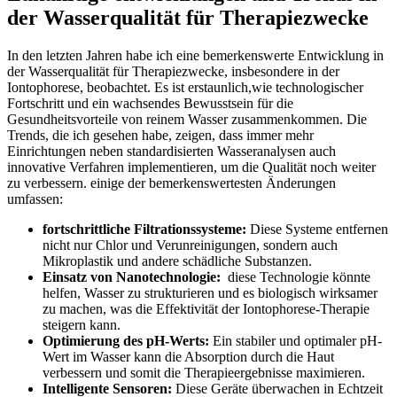
der Wasserqualität‍ für ⁢Therapiezwecke
In den letzten ⁢Jahren‌ habe ich ⁤eine bemerkenswerte Entwicklung in
der Wasserqualität für ⁤Therapiezwecke, insbesondere in der
Iontophorese, beobachtet. Es‌ ist erstaunlich,wie ⁣technologischer‍
Fortschritt ‌und ein wachsendes ‌Bewusstsein für die
‌Gesundheitsvorteile von reinem Wasser zusammenkommen. Die
Trends, die ich⁢ gesehen habe, zeigen, dass immer mehr
Einrichtungen neben standardisierten Wasseranalysen auch
innovative Verfahren ⁤implementieren,‌ um die Qualität noch ​weiter
zu verbessern.‌ einige der bemerkenswertesten Änderungen
umfassen:
fortschrittliche Filtrationssysteme:
‍Diese ⁢Systeme entfernen
nicht nur Chlor ‍und Verunreinigungen, sondern‍ auch
Mikroplastik und ⁣andere schädliche Substanzen.
Einsatz​ von Nanotechnologie:
⁣ diese Technologie ​könnte
⁤helfen, Wasser ⁣zu ‌strukturieren und​ es biologisch wirksamer
zu machen, was⁤ die Effektivität der Iontophorese-Therapie
steigern kann.
Optimierung des pH-Werts:
Ein stabiler und⁢ optimaler pH-
Wert⁢ im Wasser kann die Absorption durch ‌die ⁣Haut
verbessern und somit die Therapieergebnisse maximieren.
Intelligente Sensoren:
Diese‌ Geräte überwachen in Echtzeit