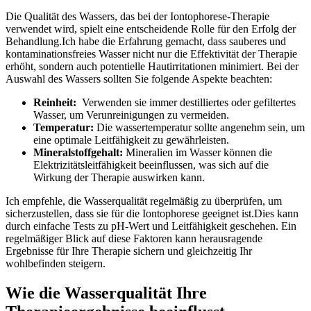
Die Qualität des Wassers, das bei der‌ Iontophorese-Therapie
verwendet wird,‍ spielt eine entscheidende Rolle für den Erfolg der
Behandlung.Ich habe‌ die Erfahrung gemacht, ⁤dass sauberes ⁤und
kontaminationsfreies Wasser nicht⁢ nur die Effektivität der Therapie
erhöht, sondern auch potentielle Hautirritationen ⁣minimiert.​ Bei der
⁢Auswahl des Wassers sollten Sie folgende Aspekte beachten:
Reinheit:
​ Verwenden sie‌ immer destilliertes oder gefiltertes⁤
Wasser, ⁣um Verunreinigungen zu vermeiden.
Temperatur:
Die wassertemperatur ‌sollte‍ angenehm sein, um‌
eine optimale Leitfähigkeit zu gewährleisten.
Mineralstoffgehalt:
Mineralien ​im Wasser können ‍die
Elektrizitätsleitfähigkeit beeinflussen,‍ was sich auf die⁤
Wirkung der Therapie auswirken kann.
Ich empfehle, die Wasserqualität regelmäßig zu überprüfen, um
sicherzustellen, dass sie für die Iontophorese geeignet ist.Dies kann
durch einfache⁤ Tests zu pH-Wert und Leitfähigkeit geschehen. Ein
regelmäßiger Blick auf⁤ diese Faktoren kann herausragende
Ergebnisse für ⁤Ihre Therapie ‌sichern und​ gleichzeitig Ihr
wohlbefinden‍ steigern.
Wie​ die Wasserqualität Ihre