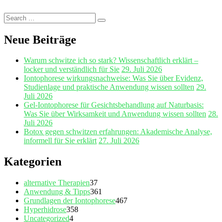
Search
Search
for:
Neue Beiträge
Warum schwitze ich so stark? Wissenschaftlich erklärt –
locker und verständlich für Sie
29. Juli 2026
Iontophorese wirkungsnachweise: Was Sie über Evidenz,
Studienlage und praktische Anwendung wissen sollten
29.
Juli 2026
Gel‑Iontophorese für Gesichtsbehandlung auf Naturbasis:
Was Sie über Wirksamkeit und Anwendung wissen sollten
28.
Juli 2026
Botox gegen schwitzen erfahrungen: Akademische Analyse,
informell für Sie erklärt
27. Juli 2026
Kategorien
alternative Therapien
37
Anwendung & Tipps
361
Grundlagen der Iontophorese
467
Hyperhidrose
358
Uncategorized
4