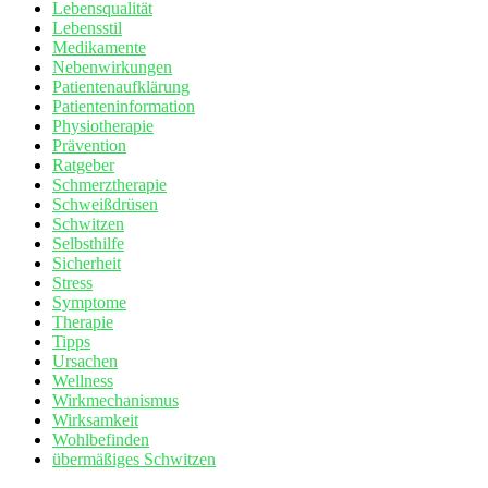
Lebensqualität
Lebensstil
Medikamente
Nebenwirkungen
Patientenaufklärung
Patienteninformation
Physiotherapie
Prävention
Ratgeber
Schmerztherapie
Schweißdrüsen
Schwitzen
Selbsthilfe
Sicherheit
Stress
Symptome
Therapie
Tipps
Ursachen
Wellness
Wirkmechanismus
Wirksamkeit
Wohlbefinden
übermäßiges Schwitzen