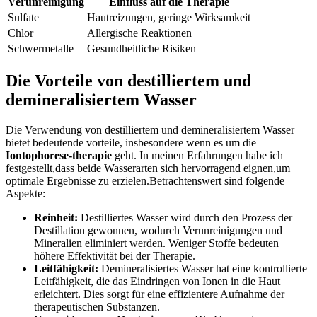
Verunreinigung
Einfluss auf die Therapie
Sulfate
Hautreizungen, geringe ​Wirksamkeit
Chlor
Allergische Reaktionen
Schwermetalle
Gesundheitliche‌ Risiken
Die Vorteile von destilliertem ​und‌
demineralisiertem Wasser
Die Verwendung von destilliertem⁤ und ‌demineralisiertem Wasser
bietet bedeutende vorteile,‌ insbesondere wenn es um die ⁤
Iontophorese-therapie
geht.‍ In meinen ⁣Erfahrungen habe ich
festgestellt,dass ⁤beide Wasserarten ⁤sich hervorragend eignen,um⁤
optimale Ergebnisse zu erzielen.Betrachtenswert sind folgende
Aspekte:
Reinheit:
Destilliertes‍ Wasser ​wird durch den‌ Prozess ​der
Destillation⁢ gewonnen, wodurch ​Verunreinigungen⁤ und
‍Mineralien ‍eliminiert‌ werden. Weniger Stoffe bedeuten
höhere Effektivität bei der Therapie.
Leitfähigkeit:
⁢Demineralisiertes ⁤Wasser hat eine kontrollierte
Leitfähigkeit,⁢ die ⁢das Eindringen von Ionen in die Haut
erleichtert. Dies sorgt für eine effizientere Aufnahme ⁢der
therapeutischen Substanzen.