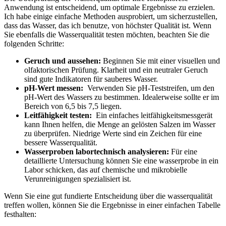
Anwendung ⁣ist entscheidend, um⁣ optimale Ergebnisse zu erzielen.
‌Ich habe einige einfache​ Methoden ausprobiert, um sicherzustellen,
dass das Wasser, ‍das ich benutze, von höchster Qualität ist. Wenn
⁣Sie ebenfalls⁢ die Wasserqualität testen möchten, beachten Sie die
folgenden‍ Schritte:
Geruch und aussehen:
Beginnen Sie mit einer visuellen und
olfaktorischen Prüfung.‍ Klarheit und ein neutraler Geruch⁣
sind​ gute ⁣Indikatoren für sauberes Wasser.
pH-Wert messen:
⁣ Verwenden Sie pH-Teststreifen, um den
pH-Wert des Wassers zu bestimmen. Idealerweise⁣ sollte ⁢er im
Bereich von 6,5 bis 7,5 liegen.
Leitfähigkeit testen:
‌ Ein einfaches leitfähigkeitsmessgerät
‍kann Ihnen helfen, die Menge⁤ an gelösten⁣ Salzen im Wasser
zu‌ überprüfen. Niedrige Werte sind ein Zeichen für eine
bessere Wasserqualität.
Wasserproben labortechnisch analysieren:
Für eine
detaillierte⁤ Untersuchung können Sie eine wasserprobe in ein
Labor schicken,‌ das auf ‌chemische und mikrobielle
Verunreinigungen‌ spezialisiert ‍ist.
Wenn Sie ⁢eine gut fundierte ‍Entscheidung über die wasserqualität
treffen wollen,⁣ können⁢ Sie die Ergebnisse in ‍einer ​einfachen Tabelle
festhalten: