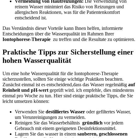
Vermeidung von Hautreizungen:
Die Verwendung ⁤von
reinem Wasser minimiert das Risiko ‌von ⁢Reizungen und⁢
allergischen Reaktionen, was ​für die ‍Patientenkomfort
entscheidend ist.
Das⁣ Verständnis dieser Vorteile ​kann Ihnen helfen, informierte
Entscheidungen über die Wasserqualität im Rahmen Ihrer
Iontophorese-Therapie
‍ zu‌ treffen und die Resultate zu optimieren.
Praktische Tipps zur ‍Sicherstellung‌ einer
hohen Wasserqualität
Um eine ‍hohe ‌Wasserqualität⁣ für die Iontophorese-Therapie⁢
sicherzustellen, ⁤sollten Sie einige wichtige ⁢Praktiken beachten.
Zunächst ‌einmal ist es entscheidend,dass das Wasser⁣ regelmäßig
auf
Reinheit‍ und pH-wert
geprüft wird.​ ich empfehle, ‍dies mindestens
einmal ⁣pro Woche zu ⁤tun.‍ Hier sind⁤ einige praktische Tipps, die Sie
leicht umsetzen können:
Verwenden Sie‌
destilliertes Wasser
⁤oder gefiltertes Wasser,
um Verunreinigungen⁤ zu‍ vermeiden.
Reinigen‍ Sie das Wasserbehältnis ⁤
gründlich
vor ⁢jedem
Gebrauch mit⁣ einem geeigneten Desinfektionsmittel.
Lagern Sie das ⁣wasser in einem
sauberen,⁤ geschlossenen