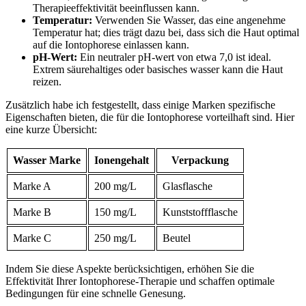
Therapieeffektivität beeinflussen kann.
Temperatur:
Verwenden Sie Wasser, ⁢das⁤ eine angenehme
Temperatur hat; dies trägt dazu⁣ bei, ‌dass sich ⁢die​ Haut optimal
auf‍ die Iontophorese⁢ einlassen kann.
pH-Wert:
Ein‍ neutraler pH-wert von etwa 7,0 ist ideal.
Extrem ​säurehaltiges oder basisches ​wasser kann die Haut
reizen.
Zusätzlich ‍habe ich festgestellt, dass einige‌ Marken ​spezifische
Eigenschaften⁢ bieten, die für die ⁤Iontophorese ⁢vorteilhaft‍ sind. Hier⁤
eine kurze​ Übersicht:
Wasser Marke
Ionengehalt
Verpackung
Marke A
200⁣ mg/L
Glasflasche
Marke B
150 mg/L
Kunststoffflasche
Marke C
250 ‌mg/L
Beutel
Indem‍ Sie ⁤diese Aspekte berücksichtigen, erhöhen Sie die
⁢Effektivität Ihrer ⁢Iontophorese-Therapie und schaffen optimale
Bedingungen für eine schnelle Genesung.