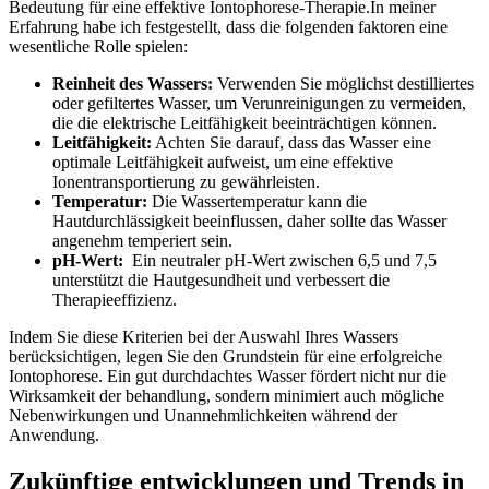
Bedeutung ‌für ​eine effektive Iontophorese-Therapie.In ​meiner
Erfahrung habe ich ⁢festgestellt,​ dass die folgenden faktoren ⁢eine
wesentliche Rolle spielen:
Reinheit des Wassers:
Verwenden Sie⁣ möglichst destilliertes ​
oder gefiltertes Wasser, um‍ Verunreinigungen ‍zu vermeiden,
die die elektrische Leitfähigkeit ‌beeinträchtigen ⁢können.
Leitfähigkeit:
Achten Sie darauf, dass das Wasser eine
optimale Leitfähigkeit ‍aufweist, um eine effektive
Ionentransportierung zu gewährleisten.
Temperatur:
Die ⁣Wassertemperatur kann die
‌Hautdurchlässigkeit beeinflussen, ⁣daher sollte das​ Wasser
angenehm temperiert⁢ sein.
pH-Wert:
‌ Ein ⁤neutraler pH-Wert ⁤zwischen 6,5 und 7,5
unterstützt die Hautgesundheit und verbessert⁤ die
Therapieeffizienz.
Indem Sie diese Kriterien bei der Auswahl Ihres Wassers
berücksichtigen,⁤ legen Sie den Grundstein für eine erfolgreiche
Iontophorese.⁤ Ein ‍gut durchdachtes Wasser fördert nicht nur ‍die
⁢Wirksamkeit der behandlung, sondern ⁣minimiert auch mögliche
Nebenwirkungen und Unannehmlichkeiten während⁢ der
Anwendung.
Zukünftige entwicklungen und Trends in‌