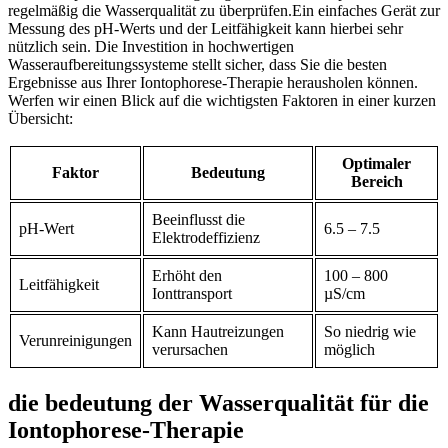
regelmäßig die Wasserqualität⁣ zu ‌überprüfen.Ein ⁣einfaches Gerät zur
Messung des ‌pH-Werts und der‍ Leitfähigkeit kann⁤ hierbei sehr
nützlich sein. Die⁣ Investition in hochwertigen
⁣Wasseraufbereitungssysteme stellt sicher,‌ dass Sie die besten
Ergebnisse aus Ihrer‌ Iontophorese-Therapie ⁣herausholen können.
Werfen wir ‍einen Blick auf ⁢die wichtigsten⁤ Faktoren​ in einer kurzen
Übersicht:
Optimaler
Faktor
Bedeutung
Bereich
Beeinflusst die
pH-Wert
6.5 – 7.5
Elektrodeffizienz
Erhöht⁢ den
100 – 800
Leitfähigkeit
Ionttransport
µS/cm
Kann Hautreizungen
So niedrig wie
Verunreinigungen
verursachen
möglich
die bedeutung der Wasserqualität für die
Iontophorese-Therapie