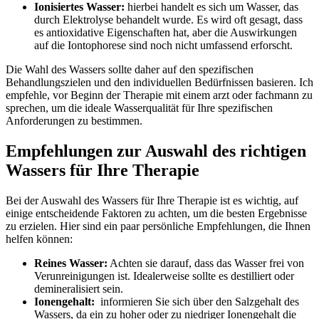
Ionisiertes‍ Wasser:
hierbei handelt‍ es sich um‍ Wasser, das
durch ⁢Elektrolyse⁣ behandelt wurde. Es wird oft gesagt, dass ​
es ⁢antioxidative Eigenschaften ​hat,​ aber ⁢die Auswirkungen
auf die Iontophorese sind‍ noch⁣ nicht umfassend erforscht.
Die Wahl des⁤ Wassers sollte daher auf den spezifischen‍
Behandlungszielen ‍und ‌den⁣ individuellen ‌Bedürfnissen basieren. Ich
empfehle, vor Beginn der Therapie mit‌ einem arzt oder fachmann ‌zu
sprechen, um die ‍ideale Wasserqualität für Ihre spezifischen
Anforderungen zu ⁢bestimmen.
Empfehlungen zur Auswahl ⁣des​ richtigen
Wassers für Ihre Therapie
Bei ‌der Auswahl des Wassers‍ für Ihre Therapie ist es⁢ wichtig, auf
einige⁢ entscheidende Faktoren zu ‌achten, ‍um die besten Ergebnisse‍
zu erzielen. Hier sind ein paar ⁢persönliche Empfehlungen, die Ihnen
helfen ⁢können:
Reines Wasser:
Achten sie darauf, dass das Wasser frei von
Verunreinigungen ⁣ist. ‌Idealerweise sollte es destilliert oder ​
demineralisiert sein.
Ionengehalt:
⁣ informieren Sie⁢ sich ‌über den Salzgehalt des
Wassers, da ein zu hoher oder zu niedriger Ionengehalt die