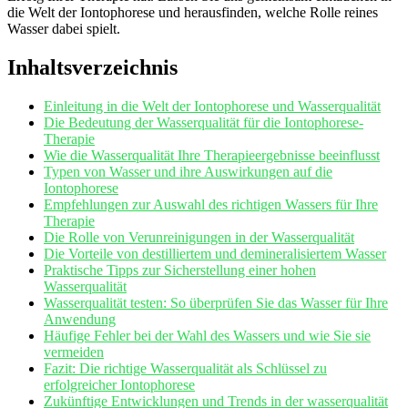
die Welt der Iontophorese und herausfinden, welche Rolle reines
Wasser dabei ‍spielt.
Inhaltsverzeichnis
Einleitung in die Welt der Iontophorese‌ und Wasserqualität
Die Bedeutung⁤ der ​Wasserqualität für die Iontophorese-
Therapie
Wie die⁣ Wasserqualität Ihre Therapieergebnisse beeinflusst
Typen‌ von Wasser und ihre Auswirkungen auf die‍
Iontophorese
Empfehlungen zur Auswahl⁢ des richtigen Wassers ‌für Ihre
Therapie
Die Rolle von ‍Verunreinigungen in‌ der​ Wasserqualität
Die ⁤Vorteile ⁢von destilliertem und demineralisiertem Wasser
Praktische Tipps zur ⁢Sicherstellung einer hohen
⁣Wasserqualität
Wasserqualität​ testen:‌ So‌ überprüfen Sie das Wasser ⁣für Ihre
⁤Anwendung
Häufige ⁢Fehler bei der Wahl des Wassers und wie Sie⁤ sie
vermeiden
Fazit: Die ‍richtige Wasserqualität als Schlüssel⁤ zu
erfolgreicher Iontophorese
Zukünftige Entwicklungen und Trends in der wasserqualität‌