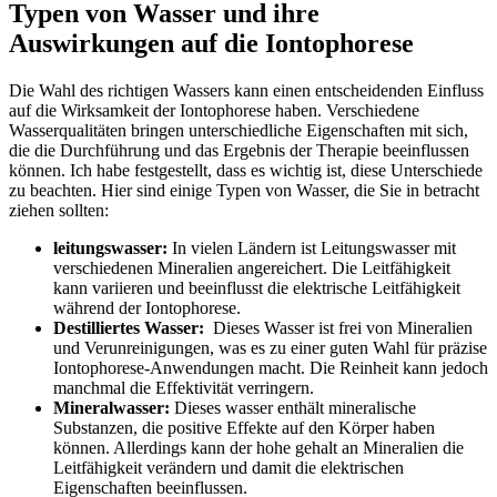
Typen von Wasser und ihre
Auswirkungen auf die Iontophorese
Die Wahl​ des richtigen Wassers kann ⁣einen entscheidenden Einfluss
auf die‍ Wirksamkeit der Iontophorese haben. ⁤Verschiedene
Wasserqualitäten bringen unterschiedliche Eigenschaften‌ mit sich,
die die Durchführung und das Ergebnis⁤ der Therapie beeinflussen
können. ​Ich​ habe festgestellt, dass⁤ es wichtig ist, diese ⁤Unterschiede
zu ‍beachten. Hier ‍sind​ einige Typen von ⁢Wasser,⁤ die Sie in betracht⁤
ziehen sollten:
leitungswasser:
In ‍vielen Ländern ist⁣ Leitungswasser ⁢mit
⁣verschiedenen ⁤Mineralien angereichert. ⁣Die⁢ Leitfähigkeit
kann variieren⁤ und beeinflusst​ die elektrische Leitfähigkeit
während der Iontophorese.
Destilliertes Wasser:
​ Dieses Wasser ist‍ frei von Mineralien
und Verunreinigungen, ‍was⁢ es​ zu ​einer guten Wahl für präzise
Iontophorese-Anwendungen macht. Die ⁣Reinheit kann​ jedoch
manchmal die ‌Effektivität verringern.
Mineralwasser:
Dieses wasser enthält‍ mineralische
Substanzen, die positive Effekte ⁤auf den Körper haben
können. Allerdings kann⁤ der hohe gehalt an Mineralien die
Leitfähigkeit verändern​ und damit die ⁢elektrischen
Eigenschaften⁢ beeinflussen.