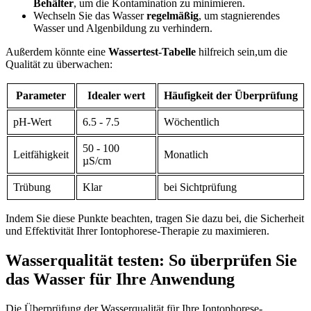
Behälter
, um⁤ die Kontamination ‍zu minimieren.
Wechseln ⁤Sie das Wasser‌
regelmäßig
,⁢ um stagnierendes
Wasser und ​Algenbildung zu verhindern.
Außerdem könnte eine
Wassertest-Tabelle
hilfreich sein,um ⁤die
Qualität ⁣zu⁢ überwachen:
Parameter
Idealer wert
Häufigkeit der Überprüfung
pH-Wert
6.5​ -⁣ 7.5
Wöchentlich
50 ⁢- ⁤100
Leitfähigkeit
Monatlich
µS/cm
Trübung
Klar
bei ‍Sichtprüfung
Indem Sie diese Punkte beachten, ⁤tragen⁣ Sie dazu bei, die ⁤Sicherheit
und Effektivität Ihrer Iontophorese-Therapie zu maximieren.
Wasserqualität testen: So überprüfen ‌Sie
das Wasser für Ihre Anwendung
Die Überprüfung der Wasserqualität für Ihre Iontophorese-