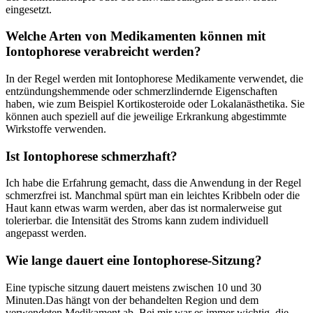
eingesetzt.
Welche Arten ​von Medikamenten ​können mit
Iontophorese verabreicht werden?
In‍ der Regel⁢ werden ⁢mit Iontophorese Medikamente verwendet, die
entzündungshemmende oder schmerzlindernde Eigenschaften
haben, wie zum Beispiel⁢ Kortikosteroide oder Lokalanästhetika. Sie
können auch speziell auf die⁣ jeweilige Erkrankung abgestimmte
Wirkstoffe verwenden.
Ist ‍Iontophorese ​schmerzhaft?
Ich habe​ die Erfahrung gemacht,‍ dass⁣ die Anwendung in ‌der ⁣Regel⁤
schmerzfrei ist. Manchmal spürt‍ man ein ​leichtes Kribbeln oder die
‌Haut kann ‍etwas warm werden, aber das ist normalerweise gut
tolerierbar. die‍ Intensität des Stroms​ kann zudem⁢ individuell
angepasst werden.
Wie lange dauert eine Iontophorese-Sitzung?
Eine typische sitzung dauert ⁤meistens zwischen 10 und 30​
Minuten.Das‍ hängt von der behandelten Region und⁢ dem
verwendeten⁣ Medikament‌ ab. Bei mir war es immer wichtig,⁢ die