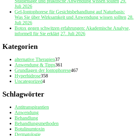
Studienlage und praktische Anwendung wissen sollten
29.
Juli 2026
Gel‑Iontophorese für Gesichtsbehandlung auf Naturbasis:
Was Sie über Wirksamkeit und Anwendung wissen sollten
28.
Juli 2026
Botox gegen schwitzen erfahrungen: Akademische Analyse,
informell für Sie erklärt
27. Juli 2026
Kategorien
alternative Therapien
37
Anwendung & Tipps
361
Grundlagen der Iontophorese
467
Hyperhidrose
358
Uncategorized
4
Schlagwörter
Antitranspirantien
Anwendung
Behandlung
Behandlungsmethoden
Botulinumtoxin
Dermatologie