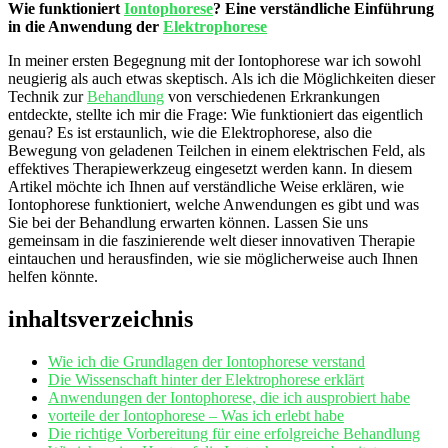
Wie funktioniert
Iontophorese
? ‌Eine verständliche Einführung
in⁣ die ⁤Anwendung der ⁣
Elektrophorese
In meiner ersten Begegnung ⁢mit der ⁣Iontophorese war ich sowohl
neugierig als auch etwas skeptisch. Als ich ⁤die Möglichkeiten dieser
Technik zur⁢
Behandlung
von verschiedenen Erkrankungen
entdeckte, ‍stellte ⁣ich mir die‌ Frage: Wie funktioniert ​das eigentlich
genau? ⁤Es ist erstaunlich,​ wie ⁢die⁢ Elektrophorese, ⁣also die
Bewegung von geladenen Teilchen in einem elektrischen‌ Feld, als
effektives Therapiewerkzeug eingesetzt‍ werden kann. In⁤ diesem​
Artikel⁣ möchte⁣ ich Ihnen ⁢auf verständliche Weise⁢ erklären, ​wie
Iontophorese‌ funktioniert,‍ welche Anwendungen es ⁢gibt und was
Sie bei der​ Behandlung erwarten können. Lassen‍ Sie uns
gemeinsam in die faszinierende welt dieser⁣ innovativen ‌Therapie
eintauchen ⁢und ​herausfinden, ​wie sie ⁢möglicherweise ⁤auch Ihnen
helfen könnte.
inhaltsverzeichnis
Wie ⁤ich die Grundlagen der⁤ Iontophorese verstand
Die Wissenschaft hinter der Elektrophorese erklärt
Anwendungen​ der Iontophorese, ⁤die ich‍ ausprobiert habe
vorteile der ⁣Iontophorese – Was ich erlebt habe
Die richtige Vorbereitung ​für⁣ eine‍ erfolgreiche Behandlung