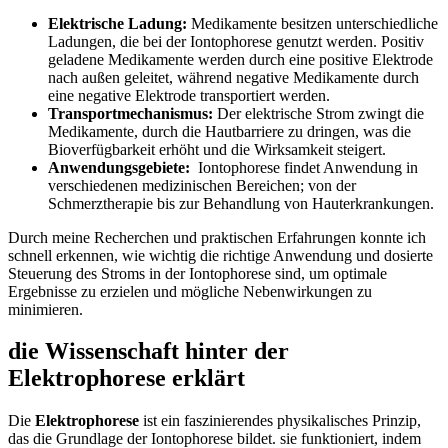
Elektrische Ladung:
Medikamente besitzen unterschiedliche‌
Ladungen,‍ die bei ⁣der‌ Iontophorese genutzt werden.⁣ Positiv
‍geladene ‍Medikamente werden durch eine positive Elektrode
nach außen ‍geleitet, während ​negative Medikamente durch⁤
eine negative Elektrode ⁢transportiert werden.
Transportmechanismus:
Der ‌elektrische Strom ‌zwingt‌ die‌
Medikamente, durch‍ die⁣ Hautbarriere ⁢zu ⁢dringen, was die ​
Bioverfügbarkeit erhöht und die Wirksamkeit steigert.
Anwendungsgebiete:
​ Iontophorese findet Anwendung in
verschiedenen medizinischen Bereichen;‍ von⁣ der
Schmerztherapie bis zur Behandlung von ‍Hauterkrankungen.
Durch meine Recherchen und praktischen ​Erfahrungen ⁣konnte ich​
schnell ‌erkennen, wie ‍wichtig die richtige Anwendung⁣ und ‍dosierte
⁢Steuerung des Stroms in⁤ der Iontophorese sind, um optimale
Ergebnisse⁣ zu erzielen und mögliche Nebenwirkungen zu
minimieren.
die⁤ Wissenschaft hinter der
Elektrophorese⁣ erklärt
Die
Elektrophorese
ist ein ⁢faszinierendes physikalisches‍ Prinzip,⁤
das die Grundlage der Iontophorese bildet. sie funktioniert, indem