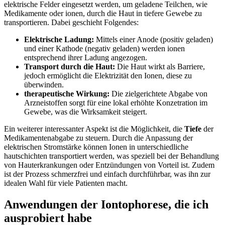
elektrische⁤ Felder‌ eingesetzt⁢ werden, um geladene Teilchen, wie
Medikamente oder ionen, ⁤durch die Haut in tiefere Gewebe‌ zu
transportieren. Dabei geschieht Folgendes:
Elektrische Ladung:
Mittels einer⁤ Anode (positiv geladen)‍
und einer Kathode‍ (negativ ‌geladen) ⁢werden ionen
entsprechend ihrer Ladung angezogen.
Transport durch die Haut:
Die Haut wirkt als ‌Barriere,
jedoch ermöglicht die Elektrizität ⁢den Ionen, diese zu
überwinden.
therapeutische Wirkung:
Die zielgerichtete⁤ Abgabe‌ von
Arzneistoffen ⁤sorgt für‍ eine lokal ​erhöhte Konzetration im
Gewebe,⁢ was ⁣die ‌Wirksamkeit ⁢steigert.
Ein weiterer ⁣interessanter Aspekt ist die Möglichkeit, ‌die
Tiefe
der
Medikamentenabgabe zu ⁣steuern. Durch⁣ die Anpassung der
⁢elektrischen⁢ Stromstärke können Ionen in unterschiedliche‌
hautschichten transportiert werden, ⁢was speziell bei der ‍Behandlung
von Hauterkrankungen oder Entzündungen von‌ Vorteil ⁣ist. Zudem
ist der Prozess schmerzfrei und ​einfach durchführbar,⁢ was ‌ihn zur⁢
idealen ⁣Wahl für viele Patienten ‌macht.
Anwendungen der⁤ Iontophorese, die⁣ ich
ausprobiert ‌habe