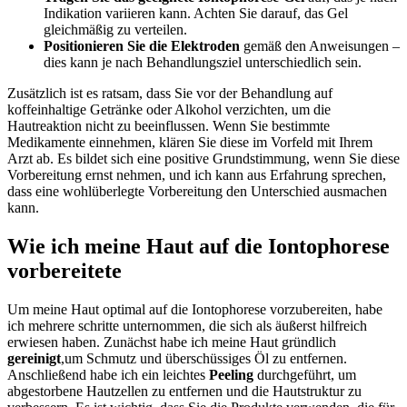
Indikation variieren kann. Achten Sie‌ darauf, das Gel
gleichmäßig zu verteilen.
Positionieren Sie die ⁢Elektroden
⁤gemäß den Anweisungen –
dies kann je ‍nach Behandlungsziel unterschiedlich⁣ sein.
Zusätzlich ist es ‌ratsam, dass Sie ‍vor⁢ der Behandlung auf
koffeinhaltige Getränke oder‌ Alkohol⁤ verzichten,⁤ um die
Hautreaktion nicht zu ​beeinflussen. Wenn Sie‌ bestimmte
Medikamente einnehmen, klären Sie diese⁣ im Vorfeld ⁢mit⁢ Ihrem
Arzt ab. Es ‌bildet sich eine ⁤positive Grundstimmung, wenn Sie⁤ diese
Vorbereitung ⁤ernst ​nehmen, und ich kann aus ⁢Erfahrung ⁣sprechen,
dass eine wohlüberlegte Vorbereitung‌ den Unterschied ausmachen
kann.
Wie ich meine ⁣Haut auf die Iontophorese
vorbereitete
Um⁤ meine Haut optimal auf ​die Iontophorese vorzubereiten, ⁣habe
⁤ich mehrere‍ schritte unternommen, die sich als äußerst hilfreich‌
erwiesen⁤ haben. ‍Zunächst habe ich meine Haut gründlich⁣
gereinigt
,um ⁢Schmutz und überschüssiges Öl zu entfernen.
Anschließend habe ich ein leichtes
Peeling
durchgeführt,‌ um
abgestorbene Hautzellen zu entfernen und die Hautstruktur zu