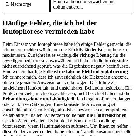
Hautreaktionen überwachen ⁤und
5.​ Nachsorge
dokumentieren.
Häufige Fehler, die ich bei der
Iontophorese vermieden ‍habe
Beim Einsatz von ‍Iontophorese habe ich einige Fehler ⁣gemacht, die
ich nun ⁢vermeiden würde, um die Effektivität der Behandlung zu
⁤maximieren. Zunächst‌ ist es⁣ wichtig,
die richtige Lösung
für‌ die‌
jeweiligen ⁤bedürfnisse auszuwählen. oft habe ich die Inhaltsstoffe​
nicht ausreichend⁢ geprüft, was die Ergebnisse negativ ⁤beeinflusste.
Eine weitere ‌häufige Falle‌ ist die
falsche Elektrodenplatzierung
.
Ich erinnere mich, dass ich ⁣zuversichtlich⁣ die Elektroden ⁢ansetzte,
ohne die⁤ genauen ‌Anweisungen zu befolgen. Das führte ⁢zu
⁤ungleichem Hautkontakt und unsichtbaren Behandlungslücken. Ein⁢
Punkt, den​ viele, mich eingeschlossen, nicht beachtet haben, ‌ist die‌
Behandlungsdauer und‍ -häufigkeit
. Ich begann oft mit zu langen⁢
oder⁣ zu‌ kurzen ⁤Sitzungen. Eine konsistente Anwendung ist
⁤entscheidend für ⁢den Erfolg, also ist es besser, ⁣sich ⁣an empfohlene
Zeitabläufe‌ zu ‍halten. Außerdem sollte⁤ man
die Hautreaktionen
stets im Auge‌ behalten. Es ist nicht ratsam, die Behandlung
fortzusetzen, wenn Hautirritationen auftreten. Um Ihnen zu ⁤helfen,
diese Fehler zu vermeiden, habe⁢ ich⁣ eine Tabelle zusammengestellt,