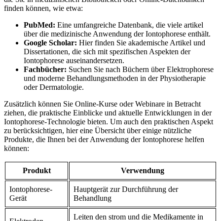
finden können, wie ⁤etwa:
PubMed:
Eine umfangreiche Datenbank,​ die viele artikel
über ⁤die medizinische ⁢Anwendung der ‌Iontophorese enthält.
Google ‍Scholar:
Hier finden Sie akademische Artikel und
Dissertationen, die⁢ sich mit‌ spezifischen Aspekten​ der
Iontophorese auseinandersetzen.
Fachbücher:
Suchen Sie nach Büchern über ‌Elektrophorese
und moderne⁣ Behandlungsmethoden in der ‌Physiotherapie
oder Dermatologie.
Zusätzlich können Sie Online-Kurse ⁢oder Webinare in Betracht
‌ziehen, die praktische‍ Einblicke‌ und aktuelle Entwicklungen ​in der
Iontophorese-Technologie bieten. Um auch den praktischen Aspekt
⁣zu berücksichtigen, hier eine Übersicht⁣ über⁢ einige ⁣nützliche
Produkte, die⁤ Ihnen⁢ bei der ‍Anwendung der Iontophorese helfen
⁤können:
Produkt
Verwendung
Iontophorese-
Hauptgerät ⁤zur ‍Durchführung der⁢
Gerät
Behandlung
Leiten den strom ‍und die Medikamente in