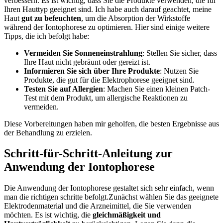
verbessern. Es ist wichtig,⁤ dass ⁢Sie die Produkte ⁢verwenden, die für
Ihren ​Hauttyp geeignet sind. Ich habe auch darauf geachtet,​ meine
Haut
gut‌ zu befeuchten
, um die Absorption ⁤der Wirkstoffe​
während der Iontophorese zu ⁢optimieren. ‍Hier sind ⁣einige weitere
⁣Tipps, die⁢ ich ‌befolgt‍ habe:
Vermeiden Sie ⁣Sonneneinstrahlung
: Stellen Sie sicher, ⁣dass‌
Ihre Haut nicht gebräunt oder gereizt​ ist.
Informieren ⁤Sie ⁣sich ‌über‍ Ihre Produkte
: Nutzen ⁢Sie
Produkte, die gut für die ⁤Elektrophorese geeignet sind.
Testen Sie auf Allergien
:‍ Machen ⁢Sie einen⁣ kleinen Patch-
Test ​mit dem ​Produkt, um allergische Reaktionen zu
vermeiden.
Diese Vorbereitungen‍ haben mir geholfen, die besten Ergebnisse aus
der ‌Behandlung zu erzielen.
Schritt-für-Schritt-Anleitung zur​
Anwendung der Iontophorese
Die Anwendung⁣ der Iontophorese gestaltet sich sehr⁤ einfach, ‌wenn
man ⁤die⁣ richtigen schritte befolgt.Zunächst⁤ wählen Sie das geeignete
Elektrodenmaterial und die Arzneimittel, die⁣ Sie verwenden
möchten. Es⁤ ist ​wichtig, die
gleichmäßigkeit und