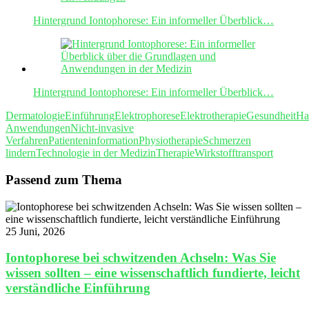
Hintergrund Iontophorese: Ein informeller Überblick…
Hintergrund Iontophorese: Ein informeller Überblick…
Dermatologie
Einführung
Elektrophorese
Elektrotherapie
Gesundheit
Ha
Anwendungen
Nicht-invasive
Verfahren
Patienteninformation
Physiotherapie
Schmerzen
lindern
Technologie in der Medizin
Therapie
Wirkstofftransport
Passend zum Thema
25 Juni, 2026
Iontophorese bei schwitzenden Achseln: Was Sie
wissen sollten – eine wissenschaftlich fundierte, leicht
verständliche Einführung