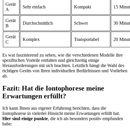
Gerät
Sehr ‌einfach
Kompakt
15 Minu
A
Gerät⁣
Durchschnittlich
Schwer
30 Minu
B
Gerät
Komplex
Transportabel
20 Minu
C
Es war faszinierend zu ‍sehen, wie die verschiedenen Modelle ihre⁣
spezifischen ⁤Vorteile entfalten und⁤ gleichzeitig⁤ einige
‍Herausforderungen ⁢mit​ sich brachten. Letztlich hängt die Wahl des
richtigen‌ Geräts von Ihren individuellen ‌Bedürfnissen und Vorlieben
ab.
Fazit: Hat ‌die ⁣Iontophorese meine
Erwartungen⁣ erfüllt?
Ich kann Ihnen‍ aus eigener Erfahrung ⁣berichten, dass die
Iontophorese in vielerlei Hinsicht meine​ Erwartungen erfüllt hat.
Hier ​sind⁢ einige punkte
, die ​ich ⁢als besonders positiv empfunden⁢
habe: