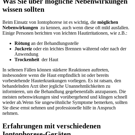
Was ​Sie über‍ mögliche Nebenwirkungen
wissen sollten
Beim Einsatz von Iontophorese ist es‍ wichtig,⁤ die
möglichen
‌Nebenwirkungen
⁢ zu kennen, ‌auch wenn diese oft​ mild ⁣ausfallen.
Einige Personen‌ berichten von leichten Hautirritationen, wie⁤ z.B.:
Rötung
⁣an der ‌Behandlungsstelle
Juckreiz
oder ‌ein leichtes Brennen ​während‌ oder nach ​der
Anwendung
Trockenheit
⁢ der Haut
In seltenen Fällen können stärkere Reaktionen auftreten,
insbesondere⁣ wenn die Haut​ empfindlich ist‍ oder bereits
vorbestehende‌ Hauterkrankungen vorliegen. Es ⁢ist ratsam, den
behandelnden Arzt über jegliche Unannehmlichkeiten zu
informieren, um ​die Behandlung gegebenenfalls anzupassen. Die
meisten nebenwirkungen sind⁤ vorübergehend und klingen schnell
wieder ‌ab.Wenn‍ Sie​ ungewöhnliche Symptome bemerken, sollten⁣
Sie diese ⁢ernst‌ nehmen und professionelle⁤ hilfe in Anspruch
nehmen.
Erfahrungen mit verschiedenen‌
Iontophorese-Geräten