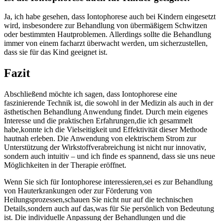
Ja, ich habe​ gesehen, dass Iontophorese auch bei ​Kindern eingesetzt
wird, insbesondere‍ zur Behandlung von übermäßigem ​Schwitzen
oder bestimmten Hautproblemen. Allerdings ‍sollte die ‍Behandlung​
immer⁣ von ​einem facharzt​ überwacht werden, um sicherzustellen,
dass sie für das Kind ⁢geeignet ist.
Fazit
Abschließend ⁢möchte ich sagen,⁣ dass Iontophorese eine
faszinierende⁢ Technik ist, die sowohl in der‍ Medizin als auch in der
ästhetischen​ Behandlung Anwendung findet. Durch mein⁤ eigenes
Interesse‌ und die ⁤praktischen Erfahrungen,die ich ⁢gesammelt‌
habe,konnte ich die⁤ Vielseitigkeit und Effektivität dieser Methode
hautnah erleben. Die⁢ Anwendung ‌von⁣ elektrischem Strom zur
⁣Unterstützung‍ der Wirkstoffverabreichung ist nicht nur⁤ innovativ,
sondern auch intuitiv – und​ ich⁤ finde es spannend, dass ⁤sie uns ​neue‌
Möglichkeiten in ‍der Therapie eröffnet.
Wenn Sie⁤ sich für Iontophorese interessieren,sei es zur Behandlung‍
von Hauterkrankungen oder zur Förderung​ von​
Heilungsprozessen,schauen Sie nicht nur⁤ auf die technischen⁣
Details,sondern auch‍ auf das,was für Sie persönlich von Bedeutung
ist.​ Die ‌individuelle Anpassung der Behandlungen ‌und die