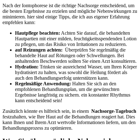
Nach ⁣der Iontophorese ​ist die richtige Nachsorge entscheidend, um
⁤die ‌besten Ergebnisse zu erzielen und mögliche Nebenwirkungen zu
minimieren. hier sind einige Tipps, die ich aus eigener Erfahrung⁣
empfehlen⁢ kann:
Hautpflege⁣ beachten:
Achten⁢ Sie ‌darauf, die behandelten
Hautpartien⁢ mit einer milden, feuchtigkeitsspendenden Lotion‍
zu pflegen, um das Risiko von ⁣Irritationen zu ⁤reduzieren.
auf ⁣Reizungen achten:
​ Überprüfen Sie regelmäßig die
behandelte Haut auf Rötungen oder Schwellungen. Bei‌
anhaltenden Beschwerden sollten Sie einen Arzt⁣ konsultieren.
Hydration:
Trinken sie ausreichend Wasser, um Ihren ⁣Körper
hydratisiert zu halten, ⁢was sowohl⁣ die Heilung fördert als
⁣auch den ⁢Behandlungserfolg unterstützen kann.
Regelmäßige Anwendung:
Halten Sie sich an den
⁣empfohlenen‌ Behandlungsplan, um die gewünschten
Ergebnisse langfristig zu sichern. ein konstanter ​Rhythmus
kann entscheidend sein!
Zusätzlich könnte es​ hilfreich sein, in⁤ einem ‍
Nachsorge-Tagebuch
‍festzuhalten, wie​ Ihre⁣ Haut‌ auf​ die Behandlungen reagiert ‍hat.‍ Dies
kann ⁢Ihnen und ⁢Ihrem⁤ Arzt wertvolle ⁣Informationen liefern, um den
Behandlungsprozess zu optimieren.