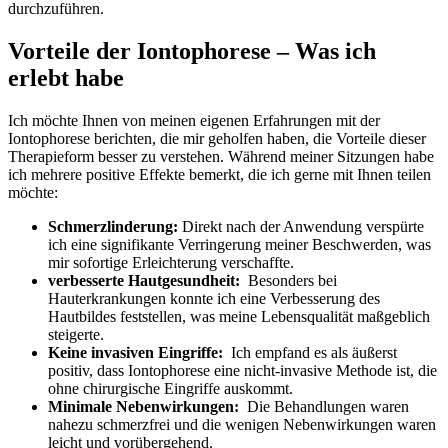
durchzuführen.
Vorteile ⁤der Iontophorese – ‍Was ich
erlebt habe
Ich möchte⁢ Ihnen von meinen eigenen Erfahrungen mit der⁤
Iontophorese ⁣berichten, die‍ mir ⁣geholfen haben, die Vorteile ⁣dieser
Therapieform besser zu ​verstehen. Während‍ meiner Sitzungen habe
ich mehrere positive⁣ Effekte ⁤bemerkt, die ⁤ich ‌gerne mit Ihnen ⁢teilen
möchte:
Schmerzlinderung:
Direkt nach der Anwendung ⁢verspürte⁢
ich eine ⁤signifikante⁣ Verringerung meiner‌ Beschwerden,⁤ was
mir sofortige Erleichterung‌ verschaffte.
verbesserte Hautgesundheit:
‌ Besonders bei ​
Hauterkrankungen konnte ich eine‌ Verbesserung des
⁢Hautbildes feststellen, was meine Lebensqualität maßgeblich
steigerte.
Keine invasiven Eingriffe:
​ Ich empfand es⁣ als⁢ äußerst
⁢positiv, dass​ Iontophorese⁤ eine nicht-invasive Methode ⁢ist, ⁣die
ohne chirurgische⁣ Eingriffe auskommt.
Minimale Nebenwirkungen:
​ Die Behandlungen waren‍
nahezu schmerzfrei⁤ und die wenigen Nebenwirkungen waren‌
leicht und vorübergehend.