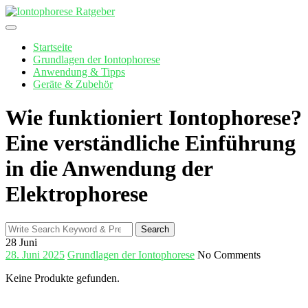
Skip
to
content
Startseite
Grundlagen der Iontophorese
Anwendung & Tipps
Geräte & Zubehör
Wie funktioniert Iontophorese?
Eine verständliche Einführung
in die Anwendung der
Elektrophorese
Search
Search
for:
28
Juni
28. Juni 2025
Grundlagen der Iontophorese
No Comments
Keine Produkte gefunden.