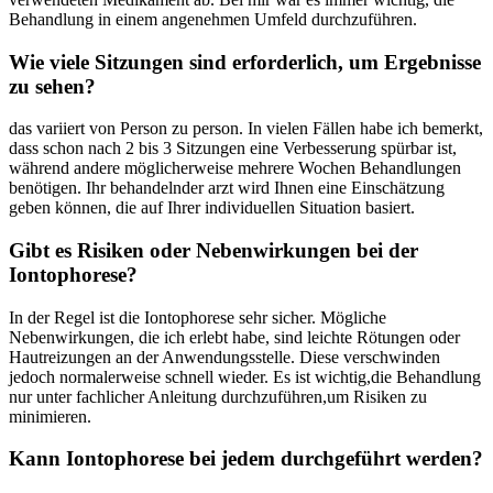
Behandlung in einem ​angenehmen⁢ Umfeld durchzuführen.
Wie viele Sitzungen ​sind erforderlich, um ⁣Ergebnisse
zu‌ sehen?
das⁤ variiert von Person ⁤zu⁣ person. In ​vielen Fällen habe ich⁣ bemerkt,
⁣dass schon nach 2 bis 3 Sitzungen eine⁢ Verbesserung spürbar ist,⁢
während​ andere möglicherweise mehrere Wochen ⁤Behandlungen
benötigen. Ihr⁢ behandelnder arzt wird Ihnen‌ eine Einschätzung
geben können, die auf​ Ihrer ​individuellen Situation⁢ basiert.
Gibt‌ es Risiken oder Nebenwirkungen⁤ bei der
Iontophorese?
In der Regel ‌ist die ⁢Iontophorese ⁣sehr sicher. Mögliche
Nebenwirkungen, die ‍ich ⁤erlebt ⁤habe,‍ sind leichte‌ Rötungen oder
Hautreizungen ⁤an ⁤der Anwendungsstelle. ⁢Diese verschwinden
jedoch normalerweise schnell wieder. Es ist wichtig,die ‌Behandlung
nur unter fachlicher Anleitung durchzuführen,um Risiken ​zu
minimieren.
Kann Iontophorese bei jedem⁢ durchgeführt werden?