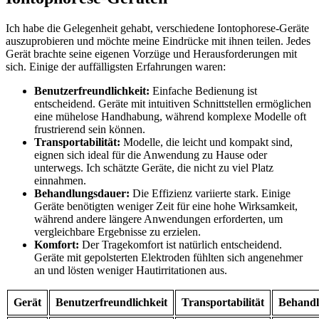
Ich habe die Gelegenheit gehabt, verschiedene ⁢Iontophorese-Geräte
auszuprobieren und möchte meine Eindrücke‌ mit ihnen ⁤teilen. ‌Jedes
Gerät brachte ⁢seine‍ eigenen Vorzüge​ und Herausforderungen mit⁢
sich.⁢ Einige​ der⁢ auffälligsten Erfahrungen​ waren:
Benutzerfreundlichkeit:
‍Einfache Bedienung ist
entscheidend. ‍Geräte mit intuitiven‌ Schnittstellen⁢ ermöglichen
eine mühelose Handhabung, während komplexe Modelle oft
frustrierend sein können.
Transportabilität:
⁤Modelle, die leicht und kompakt sind,
eignen ‍sich ideal⁤ für die Anwendung zu Hause ‌oder
unterwegs.‍ Ich schätzte Geräte, ​die nicht zu viel Platz
einnahmen.
Behandlungsdauer:
⁤Die Effizienz variierte stark. ‍Einige
Geräte ‌benötigten weniger Zeit‍ für eine hohe Wirksamkeit,⁢
während ​andere längere⁤ Anwendungen erforderten, um
vergleichbare Ergebnisse zu erzielen.
Komfort:
⁢Der Tragekomfort ist natürlich entscheidend.
Geräte mit gepolsterten Elektroden fühlten sich angenehmer
an und lösten weniger⁤ Hautirritationen aus.
Gerät
Benutzerfreundlichkeit
Transportabilität
Behandl