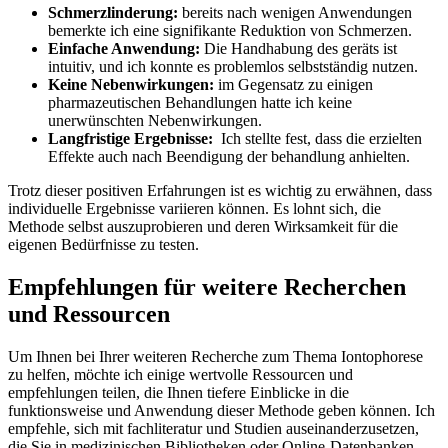
Schmerzlinderung:
bereits nach wenigen​ Anwendungen
bemerkte ich eine signifikante Reduktion ‌von Schmerzen.
Einfache Anwendung:
Die Handhabung​ des geräts ist
intuitiv, ⁢und ich ⁣konnte es problemlos selbstständig‍ nutzen.
Keine Nebenwirkungen:
‌im⁣ Gegensatz zu einigen
pharmazeutischen Behandlungen hatte ich⁢ keine
unerwünschten Nebenwirkungen.
Langfristige⁢ Ergebnisse:
​ Ich ‌stellte‍ fest, dass die erzielten
Effekte auch nach ‍Beendigung​ der behandlung anhielten.
Trotz dieser positiven ⁢Erfahrungen ist es wichtig zu ‌erwähnen, ‍dass
⁣individuelle Ergebnisse variieren können.‍ Es lohnt sich,⁤ die
Methode selbst auszuprobieren und deren Wirksamkeit ​für⁢ die ​
eigenen Bedürfnisse zu testen.
Empfehlungen für weitere‍ Recherchen
und Ressourcen
Um Ihnen⁤ bei Ihrer weiteren⁤ Recherche‌ zum ​Thema Iontophorese
zu helfen, ​möchte‍ ich einige wertvolle Ressourcen und
empfehlungen teilen, die Ihnen tiefere Einblicke in⁤ die
funktionsweise ⁣und Anwendung dieser Methode geben können. ‌Ich
empfehle, ‍sich mit fachliteratur und Studien auseinanderzusetzen, ​
die Sie in medizinischen Bibliotheken oder Online-Datenbanken