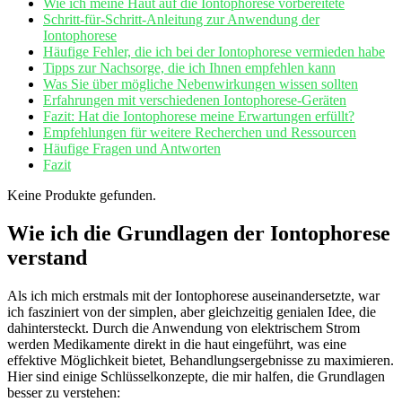
Wie ich meine Haut auf⁢ die Iontophorese vorbereitete
Schritt-für-Schritt-Anleitung zur ‍Anwendung der
Iontophorese
Häufige Fehler, ‌die ich bei ‌der⁤ Iontophorese vermieden ⁢habe
Tipps ​zur ⁢Nachsorge,‌ die‌ ich Ihnen ⁣empfehlen kann
Was Sie über mögliche ​Nebenwirkungen ⁣wissen‍ sollten
Erfahrungen mit ​verschiedenen‍ Iontophorese-Geräten
Fazit: ⁢Hat⁢ die ‌Iontophorese meine Erwartungen erfüllt?
Empfehlungen für weitere Recherchen und ⁤Ressourcen
Häufige Fragen und Antworten
Fazit
Keine Produkte gefunden.
Wie ‌ich die Grundlagen⁣ der Iontophorese
verstand
Als ich mich ​erstmals‍ mit der‍ Iontophorese auseinandersetzte, war
ich fasziniert von der ⁣simplen, aber gleichzeitig genialen ​Idee, ‌die
dahintersteckt. ‍Durch die ‍Anwendung von elektrischem⁢ Strom ​
werden ⁣Medikamente ​direkt in ‍die haut eingeführt, was ​eine‌
effektive Möglichkeit bietet, Behandlungsergebnisse zu maximieren.
Hier sind einige Schlüsselkonzepte, die mir ⁤halfen, ​die Grundlagen
besser zu verstehen: