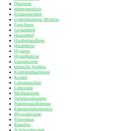
Diagnose
elektromedizin
Elektrotherapie
evidenzbasierte Medizin
Forschung
Gesundheit
Hausmittel
Hautbehandlung
Hautpflege
Hygiene
Hyperhidrose
Iontophorese
klinische Studien
Kontraindikationen
Kosten
Lebensqualität
Lebensstil
Medikamente
Nebenwirkungen
Patientenaufklärung
Patienteninformation
Physiotherapie
Prävention
Ratgeber
Schmerztherapie