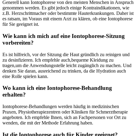
Generell ⁣kann⁢ Iontophorese von ⁤den meisten Menschen in Anspruch
genommen ‌werden. Es gibt jedoch​ einige Kontraindikationen, wie
z.B. Herzschrittmacher oder bestimmte Hauterkrankungen.‍ Daher⁤ ist⁤
es ratsam, im Voraus mit einem Arzt zu klären, ob eine Iontophorese
​für‌ Sie geeignet ist.
Wie kann ich mich⁤ auf eine Iontophorese-Sitzung
vorbereiten?
Es ⁤ist hilfreich, vor der Sitzung‍ die⁢ Haut ​gründlich zu reinigen und
zu​ desinfizieren. Ich empfehle auch,bequeme Kleidung zu
tragen,um ​die ‌Anwendungsstelle leicht zugänglich zu ⁤machen. Und
denken Sie daran,‌ ausreichend⁣ zu trinken, da​ die Hydration auch⁤
eine ⁣Rolle spielen​ kann.
Wo kann‍ ich⁣ eine Iontophorese-Behandlung
erhalten?
Iontophorese-Behandlungen werden‍ häufig in medizinischen
Praxen,⁢ Physiotherapiezentren oder Kliniken⁤ für Schmerztherapie
angeboten. Ich empfehle Ihnen, sich an Fachpersonen vor Ort ⁢zu⁣
wenden, die mit ‍der⁢ Methode Erfahrung​ haben.
Ist die‌ Iontophorese auch für Kinder geeignet?