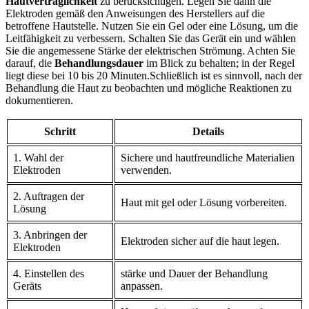
Hautverträglichkeit
zu berücksichtigen. Legen⁤ Sie ‌dann ‌die
Elektroden‍ gemäß den Anweisungen⁢ des ‍Herstellers auf die ​
betroffene Hautstelle. ‌Nutzen⁣ Sie⁣ ein Gel ‌oder ⁢eine⁤ Lösung, um die
Leitfähigkeit zu verbessern. ‍Schalten Sie das Gerät ein‍ und wählen
⁤Sie die angemessene ⁤Stärke der‌ elektrischen Strömung. ‍Achten Sie
darauf, die
Behandlungsdauer
im Blick zu behalten; in der Regel
⁣liegt diese‌ bei⁣ 10 bis 20 Minuten.Schließlich ist es sinnvoll, nach der
Behandlung die ‍Haut zu ​beobachten und mögliche⁢ Reaktionen zu
‍dokumentieren.
Schritt
Details
1. Wahl der
Sichere und‍ hautfreundliche Materialien
Elektroden
verwenden.
2. Auftragen der
Haut mit gel oder ⁢Lösung⁤ vorbereiten.
⁢Lösung
3.​ Anbringen der
Elektroden sicher auf die⁢ haut legen.
Elektroden
4.⁣ Einstellen des
stärke und Dauer der Behandlung
Geräts
anpassen.