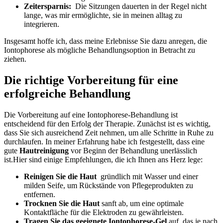
Zeitersparnis:
​ Die Sitzungen dauerten‌ in der ‍Regel nicht
lange, was mir ermöglichte, ⁢sie in meinen alltag zu
integrieren.
Insgesamt⁢ hoffe ich, dass meine Erlebnisse‍ Sie dazu anregen, die
⁢Iontophorese⁤ als mögliche Behandlungsoption in Betracht zu
⁤ziehen.
Die richtige Vorbereitung für⁤ eine
erfolgreiche​ Behandlung
Die Vorbereitung auf eine Iontophorese-Behandlung ⁣ist
entscheidend ​für⁤ den Erfolg⁤ der Therapie.⁤ Zunächst ‍ist es wichtig,
dass Sie sich ausreichend‌ Zeit ​nehmen, um alle Schritte in Ruhe⁣ zu
durchlaufen. ⁢In meiner⁢ Erfahrung habe ich ‍festgestellt, dass eine
‌gute
Hautreinigung
vor Beginn der Behandlung⁣ unerlässlich
ist.Hier sind‌ einige Empfehlungen, ‍die ich Ihnen⁤ ans ​Herz lege:
Reinigen⁢ Sie die Haut
​ gründlich ​mit Wasser und einer
‌milden⁣ Seife, um ‌Rückstände⁤ von Pflegeprodukten zu
entfernen.
Trocknen⁤ Sie die Haut
sanft ab, um eine optimale ​
Kontaktfläche für die Elektroden ‍zu gewährleisten.
Tragen Sie ​das geeignete ⁢Iontophorese-Gel
auf, das je nach