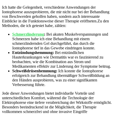
Ich ‍hatte die‍ Gelegenheit, verschiedene Anwendungen der
Iontophorese auszuprobieren, die mir nicht​ nur bei der Behandlung⁢
von‍ Beschwerden geholfen haben, sondern auch⁤ interessante
Einblicke in die Funktionsweise dieser Therapie eröffneten.Zu‌ den ​
Methoden, die​ ich getestet habe, zählen:
Schmerzlinderung
:
Bei⁤ akuten⁢ Muskelverspannungen⁢ und
Schmerzen habe ich eine Behandlung mit einem
schmerzlindernden Gel ⁣durchgeführt, das durch ⁢die
Iontophorese ‍tief in das Gewebe ⁢eindringen konnte.
Entzündungshemmung:
Bei entzündlichen ​
Hauterkrankungen‌ wie Dermatitis war es faszinierend zu
beobachten, wie die Kombination aus Strom‌ und
‍Medikamenten effektiv zur Linderung der Symptome beitrug.
Schweißdrüsenhemmung:
Ich konnte die Iontophorese
erfolgreich zur Behandlung übermäßiger⁢ Schweißbildung an
⁣den Händen ausprobieren, was ​zu einer signifikanten‌
Verbesserung ⁣führte.
Jede dieser Anwendungen bietet individuelle⁤ Vorteile und
unterschiedlichen‍ Komfort, während die Technologie der
Elektrophorese eine⁣ tiefere​ verabreichung ⁣der Wirkstoffe ermöglicht.
Besonders beeindruckend ist ‌die ⁤Möglichkeit, die Therapie
vollkommen schmerzfrei und​ ohne invasive Eingriffe