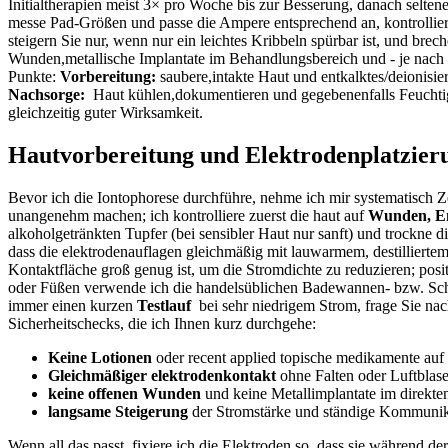
Initialtherapien meist 3× ⁣pro⁤ Woche bis zur Besserung, danach seltener 
messe ⁣Pad-Größen und passe die‍ Ampere entsprechend‌ an, kontrollie
⁢steigern Sie nur,⁤ wenn nur‌ ein leichtes Kribbeln spürbar​ ist, und ​b
Wunden,metallische Implantate ‍im Behandlungsbereich und ‍- je‌ nach 
⁢Punkte:
Vorbereitung:
⁣saubere,intakte⁣ Haut und⁢ entkalktes/deionisi
Nachsorge:
⁢ Haut kühlen,dokumentieren​ und gegebenenfalls Feucht
gleichzeitig⁤ guter Wirksamkeit.
Hautvorbereitung und⁣ Elektrodenplatzierun
Bevor ich die Iontophorese durchführe, nehme ich mir systematisch Zeit
unangenehm machen; ich​ kontrolliere ⁣zuerst die haut auf
Wunden, E
alkoholgetränkten Tupfer ‍(bei sensibler Haut nur ⁢sanft) und‌ trockne ‌
dass die elektrodenauflagen gleichmäßig mit ⁢lauwarmem, destilliertem
Kontaktfläche groß genug ist, um die Stromdichte zu⁤ reduzieren; ⁤posit
oder Füßen verwende ich die handelsüblichen Badewannen- bzw. Schal
immer einen kurzen
Testlauf
⁤ bei sehr‌ niedrigem Strom, frage Sie n
⁣Sicherheitschecks, die ich Ihnen kurz durchgehe:‍
Keine Lotionen
oder recent applied ​topische⁣ medikamente au
Gleichmäßiger elektrodenkontakt
ohne Falten oder Luftblase
keine offenen Wunden
und keine‌ Metallimplantate ​im direkt
langsame Steigerung
der Stromstärke und ständige Kommunik
Wenn all das ⁢passt, fixiere ich die Elektroden so,⁢ dass‍ sie während d