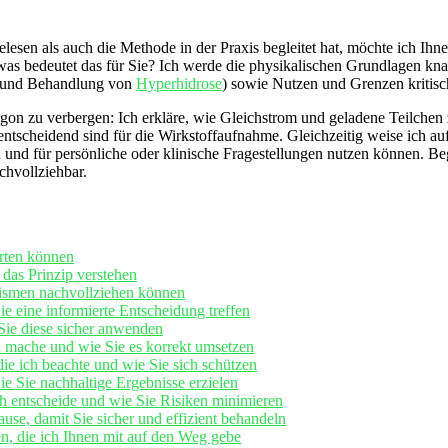
elesen als⁤ auch die Methode ⁤in⁣ der Praxis begleitet hat,⁤ möchte ich I
​ was ⁢bedeutet das für⁢ Sie? Ich ⁤werde die ⁤physikalischen Grundlagen 
und Behandlung von​
Hyperhidrose
) sowie Nutzen und Grenzen kritisch
gon zu verbergen: Ich erkläre,⁤ wie Gleichstrom und geladene Teilchen
tscheidend sind für die ​Wirkstoffaufnahme. Gleichzeitig‍ weise​ ich au
nd für persönliche oder klinische Fragestellungen nutzen können. ⁣Begle
chvollziehbar.
arten können
e das Prinzip verstehen
nismen nachvollziehen⁤ können
e eine informierte Entscheidung ​treffen
Sie diese sicher anwenden
h mache⁢ und ‍wie Sie es korrekt umsetzen
e ich ⁤beachte ⁣und wie Sie sich schützen
⁤ Sie nachhaltige ⁤Ergebnisse erzielen
 entscheide⁢ und wie Sie Risiken minimieren
use, damit Sie ​sicher und effizient behandeln
n, die ich Ihnen mit auf den Weg gebe