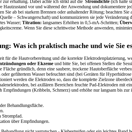
zur erhaltung. Dabei achte ⁣ich strikt auf‌ die ​
Stromdichte
(ich ‌halte 
re ⁢Hautzustand vor und während der Anwendung ‍und dokumentiere​ jede
rechen ⁢Sie ⁤ab bei starkem Brennen oder⁤ anhaltender⁢ Rötung; beachten Si
Quelle​ – ‌Schwangerschaft) und kommunizieren​ sie jede​ Veränderung de
ertes Wasser;
Titration:
langsames Erhöhen in 0,5-mA-Schritten;
Über
igkeitscreme. Wenn Sie⁤ diese schrittweise Methode anwenden, minimie
g: Was⁤ ich praktisch mache und ⁤wie⁢ Sie ‌
 ⁢für ⁢die Hautvorbereitung und die korrekte Elektrodenplatzierung,⁤ wei
ntzündungen oder Ekzeme
und bitte Sie, bei offenen Stellen die Ses
die Fläche gründlich, denn eine saubere, trockene Hautoberfläche verbesser
 oder gefiltertem Wasser befeuchtet sind‌ (bei Geräten für Hyperhidrose 
ioniert⁢ werden die Elektroden ⁢so, dass die komplette Zielzone überdeckt
enelektroden, bei axillären Bereichen feuchte Pad-Elektroden mit ei
ach Empfindungen (Kribbeln, Schmerz) und erhöhe nur langsam bis zur in
f der Behandlungsfläche.
n.
en Strompfad.
ation über Empfindungen.
er Behandlung nicht verrutschen ⁢- ‌Klebestreifen oder ein leichtes ⁣Band 