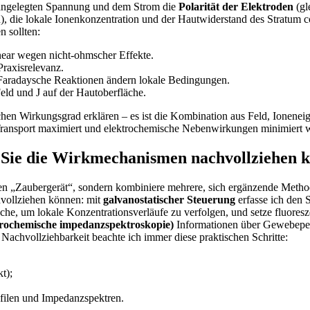
 angelegten​ Spannung ​und dem ‍Strom die
Polarität​ der Elektroden
(gl
, die lokale⁣ Ionenkonzentration ⁣und der⁣ Hautwiderstand des Stratum cor
n sollten:
linear wegen nicht‑ohmscher Effekte.
Praxisrelevanz.
radaysche Reaktionen ändern ⁢lokale Bedingungen.
eld​ und J ⁢auf der Hautoberfläche.
chen Wirkungsgrad ⁢erklären – es‍ ist die Kombination aus Feld, Ioneneige
 Transport maximiert und elektrochemische⁣ Nebenwirkungen minimiert 
e Sie die Wirkmechanismen nachvollziehen ⁤
zigen „Zaubergerät“, sondern kombiniere mehrere, sich ⁤ergänzende ​Me
chvollziehen können: mit
galvanostatischer ‌Steuerung
erfasse ich⁣ den 
he, um lokale​ Konzentrationsverläufe zu verfolgen, und‍ setze fluoresz
ktrochemische impedanzspektroskopie)
Informationen​ über Gewebepe
Nachvollziehbarkeit beachte ‍ich‍ immer ‌diese praktischen ​Schritte:
t);
filen ​und Impedanzspektren.