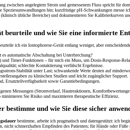
enhang zwischen angelegtem ⁢Strom und gemessenem Fluss‍ spricht für do
ige Speziesumwandlungen hin; kurzfristige pH-Schwankungen ⁣messe⁤ ich s
(klinisch übliche Bereiche) ⁤und‌ dokumentieren Sie Kalibrierkurven u
 beurteile und wie ‍Sie eine informierte Ent
rteile⁢ ich ein Iontophorese-Gerät⁣ entlang⁢ weniger, ⁢aber entscheidend
t⁤ es⁣ automatische Abschaltung bei‍ Unterbrechung?
und Timer-Funktionen – ‌für ​mich ein Muss, um Dosis‑Response-Relati
ualität; schlechte ‍Kontaktierung verfälscht Ergebnisse.
gsstrom-Stabilität ‌unter Last; schwankende Werte deuten auf minderwer
tellerangaben zu klinischen Studien⁢ und leicht ⁤zugänglicher Support.
‌ Ersatzteilverfügbarkeit sowie Garantiebedingungen.
t eigenen⁣ Messungen (Stromverlauf, Hautreaktionen, Komfortbewertung
o minimieren Sie⁢ Risiko ⁣und maximieren therapeutische Effizienz.
 bestimme und‍ wie Sie‌ diese sicher anwen
gsdauer
‌bestimme,​ arbeite ich⁢ pragmatisch und datengestützt: ich⁤ be
n,‌ nicht ​schmerzhaften Empfinden des Patienten; für‌ Hände oder Füße