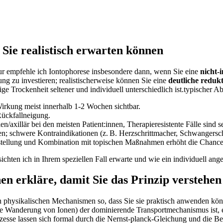
ie realistisch​ erwarten können
 ⁢empfehle ich⁣ Iontophorese ‍insbesondere ⁢dann, wenn Sie eine⁢
nicht‑
ung zu investieren; realistischerweise können‌ Sie eine⁢
deutliche reduk
 Trockenheit seltener und individuell‍ unterschiedlich ‌ist.typischer‍ A
rkung​ meist ‌innerhalb‍ 1-2 Wochen sichtbar.
Rückfallneigung.
axillär​ bei⁢ den meisten Patient:innen, Therapieresistente Fälle ⁣sind s
nen; schwere Kontraindikationen (z. B. Herzschrittmacher, ​Schwangersch
ellung und Kombination mit topischen Maßnahmen​ erhöht‌ die Chance a
hten ich ⁣in⁢ Ihrem​ speziellen Fall erwarte und wie ein individuell ⁣ang
en erkläre, damit Sie das⁢ Prinzip verstehen
ten physikalischen Mechanismen so, dass⁤ Sie ⁢sie praktisch ‌anwenden k
te Wanderung ‌von Ionen) der dominierende Transportmechanismus‌ ist, 
esse​ lassen sich formal durch die ⁤Nernst‑planck‑Gleichung ​und die Bez