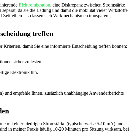
minierende
Elektromigration
,⁤ eine Diskrepanz zwischen Stromstärke
eparat, da sie die⁣ Ladung und damit die mobilität vieler Wirkstoffe
nd Zeitreihen – so lassen sich Wirkmechanismen transparent,
scheidung ⁤treffen
er Kriterien, ⁢damit Sie eine informierte Entscheidung treffen können:
onen sicher zu testen.
tige⁣ Elektronik hin.
en) und empfehle Ihnen, zusätzlich⁣ unabhängige Anwenderberichte
den
ginne mit ⁢einer niedrigen Stromstärke (typischerweise 5-10 mA) ​und
 sind in meiner ​Praxis häufig 10-20 Minuten pro Sitzung wirksam, bei