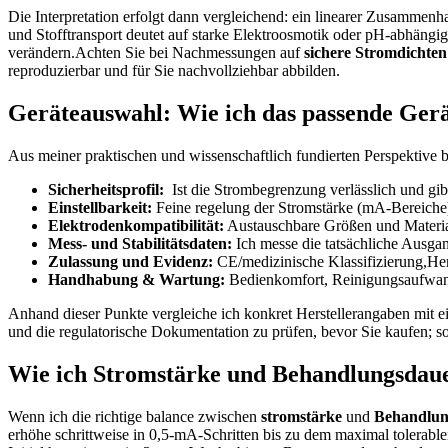
Die Interpretation erfolgt​ dann vergleichend: ‍ein linearer ‍Zusamm
und Stofftransport deutet ‌auf‍ starke Elektroosmotik‍ oder pH-abhäng
‍verändern.Achten Sie⁢ bei Nachmessungen auf
sichere Stromdichten
reproduzierbar und für Sie nachvollziehbar​ abbilden.
Geräteauswahl: Wie ich das ‍passende Gerät
Aus meiner⁣ praktischen und wissenschaftlich fundierten Perspektive beu
Sicherheitsprofil:
⁣ Ist die Strombegrenzung verlässlich und gib
Einstellbarkeit:
Feine regelung der Stromstärke (mA-Bereiche) 
Elektrodenkompatibilität:
Austauschbare Größen und‍ Materialq
Mess- und Stabilitätsdaten:
Ich ​messe die tatsächliche Ausgan
Zulassung und ⁣Evidenz:
CE/medizinische‍ Klassifizierung,Hers
Handhabung & Wartung:
Bedienkomfort, Reinigungsaufwand,
Anhand​ dieser Punkte vergleiche ich‍ konkret Herstellerangaben mi
und die ⁣regulatorische​ Dokumentation‍ zu prüfen, bevor Sie kaufen; s
Wie ich Stromstärke⁣ und Behandlungsdauer
Wenn⁢ ich die richtige balance zwischen
stromstärke
und
Behandlun
erhöhe schrittweise in 0,5-mA-Schritten bis zu⁤ dem maximal tolerable