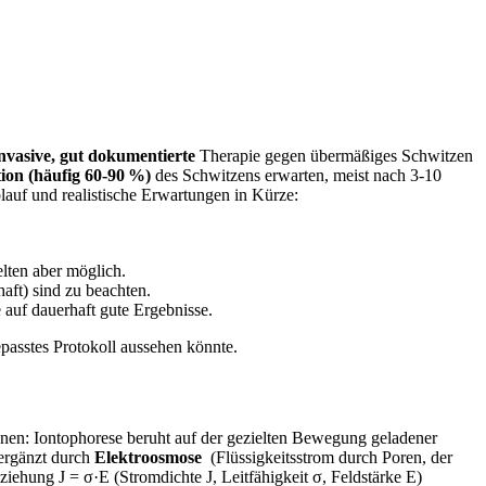
invasive, gut ⁢dokumentierte
Therapie gegen übermäßiges Schwitzen
tion (häufig 60-90 %)
⁣des Schwitzens erwarten, ‌meist nach 3-10​
blauf und realistische Erwartungen in Kürze: ⁤
elten aber möglich.
aft) sind zu beachten.
uf dauerhaft gute ‍Ergebnisse.
epasstes Protokoll ⁢aussehen ‌könnte.
önnen: Iontophorese beruht‍ auf der gezielten Bewegung geladener
ergänzt​ durch
Elektroosmose
⁤ (Flüssigkeitsstrom durch Poren, der
iehung J = σ·E⁤ (Stromdichte J, Leitfähigkeit σ, Feldstärke E)