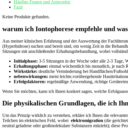
Häufige Fragen⁣ und ⁤Antworten
Fazit
Keine Produkte gefunden.
warum ich Iontophorese empfehle und was S
Aus meiner klinischen Erfahrung und der ‍Auswertung der Fachliteratur
(Hyperhidrose) suchen und‌ bereit sind,⁢ ein wenig‍ Zeit in die Behandl
Sitzungen mit ​anschließender Erhaltungsbehandlung, ⁢wobei vollständige
Initialphase:
3-5 ‌Sitzungen in der Woche oder alle 2-3 Tage, Wi
Erhaltungsphase:
einmal wöchentlich bis monatlich, je nach 
Wirkstärke:
deutliche⁤ Verminderung⁢ bei Handflächen/Fußsohlen/
nebenwirkungen:
meist⁣ leichte,vorübergehende Hautirritatio
Erfolgsfaktoren:
regelmäßige Anwendung, richtige Geräteeinst
Wenn⁤ Sie‌ möchten, kann ⁣ich Ihnen konkret sagen, welche ‌Erfolgsaussic
Die physikalischen ⁢Grundlagen, die ich Ihn
Um das⁣ Prinzip wirklich⁤ zu verstehen, erkläre ich Ihnen die relevan
⁣Teilchen im elektrischen⁤ Feld, wobei ​
elektromigration
(die gerichte
neutral geladene oder großmolekulare Substanzen mitzieht); diese Proz