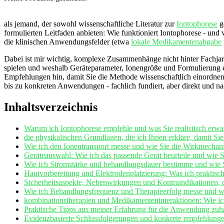
als jemand, der sowohl wissenschaftliche ​Literatur zur
Iontophorese
⁤g
formulierten⁤ Leitfaden anbieten: ‌Wie funktioniert Iontophorese -⁢ und
die klinischen Anwendungsfelder (etwa
lokale Medikamentenabgabe
Dabei⁣ ist mir wichtig, komplexe Zusammenhänge nicht hinter Fachjar
spielen​ und ‌weshalb Geräteparameter, Ionengröße und Formulierung en
Empfehlungen hin, damit Sie die Methode wissenschaftlich einordnen‍ u
bis zu ‍konkreten Anwendungen -‌ fachlich fundiert, aber direkt und na
Inhaltsverzeichnis
Warum ich Iontophorese empfehle ⁤und ‌was⁢ Sie realistisch erw
die‌ physikalischen Grundlagen, die⁣ ich Ihnen ‍erkläre, damit Si
Wie ich‍ den Ionentransport messe und ‍wie Sie die‍ Wirkmecha
Geräteauswahl: Wie ich das ‌passende Gerät beurteile und wie Si
Wie ich⁣ Stromstärke und behandlungsdauer bestimme und wie 
Hautvorbereitung und​ Elektrodenplatzierung: Was ​ich ⁣praktisc
Sicherheitsaspekte, Nebenwirkungen und⁣ Kontraindikationen, di
Wie ich ‌Behandlungsfrequenz und Therapieerfolg⁢ messe ​und wie
kombinationstherapien und Medikamenteninteraktionen: Wie ich
Praktische Tipps aus meiner⁣ Erfahrung für die ‌Anwendung zuha
Evidenzbasierte Schlussfolgerungen und konkrete ⁢empfehlunge