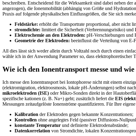
beschreiben. Entscheidend für ​die Wirksamkeit​ sind dabei neben der
angezogen),‌ die Ionenmobilität ⁤(abhängig ⁢von Größe⁣ und‌ Hydratation)
Praxis ‍auf folgende ⁢physikalischen ⁣Einflussgrößen, die Sie sich merke
Feldstärke:
erhöht die Transportrate proportional, aber⁢ nicht 
stromdichte:
limitiert die Sicherheit (Verbrennungsrisiko) und 
Elektrochemie an den Elektroden:
pH‑Verschiebungen und Fa
Geometrie der Elektroden:
beeinflusst⁢ die Verteilung​ von E‑F
All dies lässt sich ‍weder allein durch Voltzahl noch durch einen einfa
wähle ich in ⁤der Anwendung Parameter so, ‌dass elektrophoretischer
Wie ich⁣ den ⁣Ionentransport messe und wi
Ich⁢ messe den ​Ionentransport bei Iontophorese nicht‌ mit einem ein
(elektromigration, elektroosmosis, lokale pH-Änderungen) selbst ⁢na
mikroelektroden (ISE)
oder ​Mikro-Sonden direkt in der Hautoberfläc
⁢spezifische kationen (z. B. ‌Na+) geht; ‍zusätzlich liefert die
EIS ⁣(ele
Messungen zeitaufgelöste Ionenströme‍ quantifizieren. Für Ihre eigene⁣ 
Kalibration
der Elektroden gegen ​bekannte Konzentrationen;
Kontrollen
ohne ⁢angelegtes Feld (passiver Diffusions-Nullpunk
konstante ⁣Temperatur
und definierte Elektrodenabstände;
Datenkorrelation
von Stromdichte, lokalen Konzentrationspro