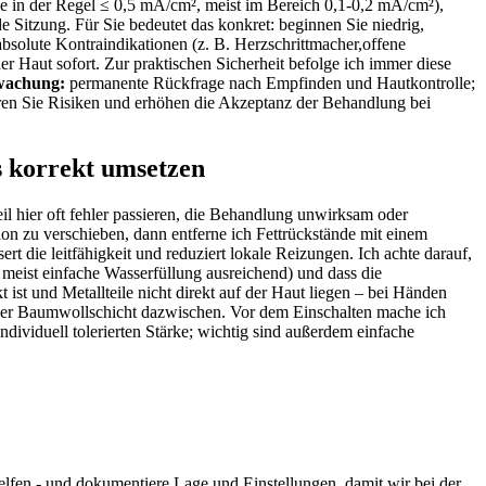
sie in der Regel ≤ 0,5 ​mA/cm², meist​ im Bereich⁤ 0,1-0,2 mA/cm²),
 Sitzung. Für Sie bedeutet das konkret: beginnen Sie niedrig,
e absolute Kontraindikationen (z. B.⁣ Herzschrittmacher,offene
r Haut‍ sofort. Zur praktischen Sicherheit befolge ich‍ immer diese
wachung:
⁤permanente‌ Rückfrage nach Empfinden‍ und Hautkontrolle;
ren Sie Risiken⁤ und erhöhen die Akzeptanz der Behandlung bei
es korrekt umsetzen
l⁣ hier oft fehler passieren, die‌ Behandlung unwirksam‌ oder
sion zu verschieben, dann entferne ich Fettrückstände mit einem
t die⁣ leitfähigkeit und reduziert ⁢lokale Reizungen. Ich achte darauf,⁤
meist einfache ‍Wasserfüllung ausreichend) und dass ​die
 ist ⁤und Metallteile nicht direkt auf der Haut liegen – ‍bei Händen
ner Baumwollschicht ⁤dazwischen. Vor dem⁤ Einschalten mache ich
dividuell ⁢tolerierten Stärke; wichtig sind außerdem einfache
helfen ⁤- und dokumentiere Lage​ und⁣ Einstellungen, damit⁢ wir bei der