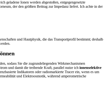
eich​ geladene Ionen werden abgestoßen,⁤ entgegengesetzte
neum, der den größten Beitrag zur ⁢Impedanz‍ liefert. Ich⁣ achte⁣ in der⁢
nschaften ​und Hautphysik, ⁤die das ​Transportprofil​ bestimmt; deshalb⁤
werden.
können
thoden, sodass ‌Sie die zugrundeliegenden Wirkmechanismen
Strom und damit die treibende Kraft, parallel nutze ich
ionenselektive
enzbasierte Indikatoren oder radiomarkierte Tracer ein,‍ wenn es um
rmeabilität und Elektroosmotik, während amperometrische