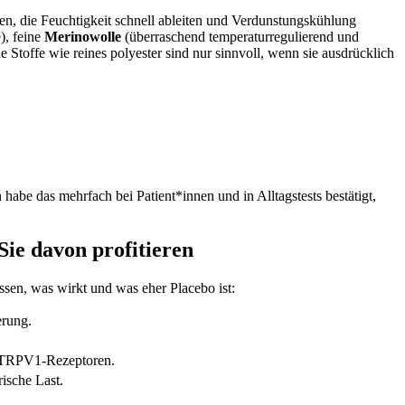
ien, die ⁢Feuchtigkeit ⁤schnell ableiten und Verdunstungskühlung
, feine⁤
Merinowolle
(überraschend temperaturregulierend und
he Stoffe wie reines ⁣polyester sind nur sinnvoll,⁤ wenn sie ausdrücklich
be ⁣das mehrfach bei⁢ Patient*innen und ​in Alltagstests bestätigt,
ie davon‌ profitieren
issen, was wirkt und was eher Placebo ist:
erung.
on TRPV1-Rezeptoren.
ische Last.