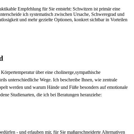
aktikable Empfehlung für Sie entsteht: Schwitzen ‍ist primär⁢ eine‌
terscheide ich systematisch zwischen Ursache, Schweregrad und
atlosigkeit und mehr gezielte Optionen, konkret sichtbar in Vorteilen
d
e Körpertemperatur über eine cholinerge,sympathische
 teils ⁣unterschiedliche Wege. ‌Ich beschreibe Ihnen, wie zentrale
oppelt werden‍ und warum Hände und Füße besonders auf emotionale
edene Studienarten, die ich bei Beratungen heranziehe:
ürfen -⁣ und erlauben mir, für⁣ Sie maßgeschneiderte⁤ Alternativen