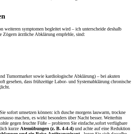
en
on weiteren symptomen begleitet​ wird – ⁢ich unterscheide deshalb
hne ⁤Zögern ärztliche Abklärung empfehle, sind:
 ⁣und Tumormarker​ sowie kardiologische Abklärung) – bei akuten
oft gesehen, dass frühzeitige Labor- und​ Systemabklärung chronische
licht.
n Sie sofort umsetzen können: ich dusche morgens lauwarm, trockne
 genauso⁢ machen, es wirkt⁣ besonders über Nacht besser. Weiterhin
hle gegen feuchte Füße – probieren Sie einfache,sofort ‍verfügbare
lich​ kurze
Atemübungen (z. B. 4‑4‑4)
und⁣ achte auf‌ eine Reduktion
chlappen und ein Reise-Antitranspirant
​- legen Sie sich ⁤dasselbe