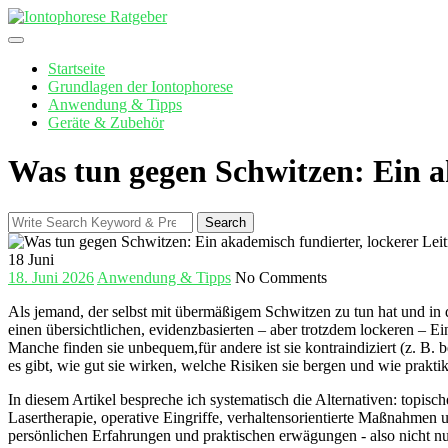
Skip
to
content
Startseite
Grundlagen der Iontophorese
Anwendung & Tipps
Geräte & Zubehör
Was tun gegen Schwitzen: Ein ak
Search
Search
for:
18
Juni
18. Juni 2026
Anwendung & Tipps
No Comments
Als jemand, der selbst mit ⁤übermäßigem Schwitzen zu tun hat und in d
einen übersichtlichen,​ evidenzbasierten – aber trotzdem lockeren – Eins
Manche finden sie⁢ unbequem,für ⁣andere ist ‍sie kontraindiziert (z.⁢ B.
es gibt, wie⁢ gut sie wirken, welche Risiken sie bergen und wie praktika
In diesem Artikel bespreche ich systematisch die Alternativen: topische⁢
⁣Lasertherapie, operative Eingriffe, verhaltensorientierte Maßnahmen⁣ 
persönlichen Erfahrungen und‌ praktischen ⁤erwägungen -⁤ also nicht nu