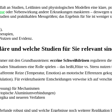
falt an ‍Studien, ⁤Leitlinien und physiologischen Modellen‍ eine klare, pr
ose
oder Nebenwirkung andere Erkrankungen maskieren – deswegen⁣ un
dien​ und ​praktikablen Messgrößen; das⁤ Ergebnis für Sie ist weniger r
),
herapien,
utzen und⁣ Evidenz.
läre und welche Studien für Sie relevant sin
 immer mit den​ Grundbausteinen:
eccrine‌ Schweißdrüsen
regulieren di
alen Situationen ‍eine Rolle spielen – das heißt,Hitze ‍vs. Stress⁢ nutzen
​afferente Reize‌ (Temperatur, Emotion) an motorische Efferenzen gek
odulation). Für evidenzbasierte Entscheidungen verweise ich auf verschi
Messung) für Mechanismen
, topische ⁣Aluminiumverbindungen)
ergika und⁣ neueren Verfahren
efunde robust sind und welche Ergebnisse noch weiterer Replikation bed