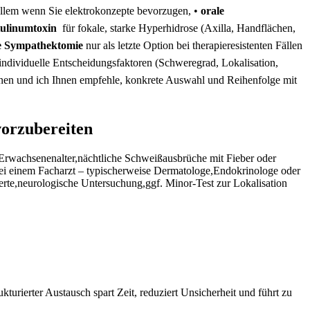
llem wenn Sie ⁢elektrokonzepte bevorzugen, •⁢
orale
tulinumtoxin
​ für fokale, ‌starke Hyperhidrose (Axilla, Handflächen,
e Sympathektomie
nur als letzte ⁤Option bei therapieresistenten Fällen
ndividuelle⁢ Entscheidungsfaktoren (Schweregrad,⁣ Lokalisation,
nen und ich​ Ihnen empfehle, konkrete Auswahl und Reihenfolge mit
vorzubereiten
 im Erwachsenenalter,nächtliche Schweißausbrüche mit Fieber oder
bei ​einem Facharzt – typischerweise Dermatologe,Endokrinologe ‍oder
werte,neurologische ⁤Untersuchung,ggf. Minor‑Test zur⁢ Lokalisation
turierter⁣ Austausch spart Zeit, reduziert Unsicherheit und führt zu