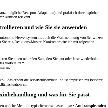
lanz, mögliche Rezeptor‑Adaptation)​ und ​praktisch durch spürbar
ten klinisch relevant.
rollieren und wie Sie ⁢sie⁤ anwenden
ohl das autonome Nervensystem als auch die Wahrnehmung von Schwitzen
⁢ Sie reiz-Reaktions‑Muster. ‍Konkret arbeite ich mit folgenden
eren Sie⁣ einen neutralen Satz, den Sie laut oder leise wiederholen.
s ⁤vorbereitet.“
nieren.
ll: das erhöht ​die ⁣selbstwirksamkeit und ist empirisch mit besserer
ltagssituation an.
xinbehandlung und was für Sie passt
ten ‌welche Methode typischerweise passend ⁤ist: •
Antitranspirantien