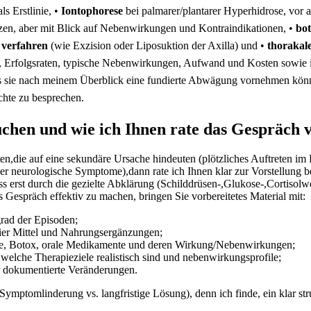
 Erstlinie,⁢ •​
Iontophorese
bei palmarer/plantarer Hyperhidrose, vor a
en, aber‍ mit⁣ Blick⁤ auf Nebenwirkungen und⁤ Kontraindikationen, •
bo
e verfahren
(wie Exzision oder Liposuktion der ​Axilla) und •
thorakal
mus, Erfolgsraten, typische Nebenwirkungen, Aufwand und Kosten sowie⁤ i
s sie nach meinem Überblick eine fundierte⁤ Abwägung vornehmen ​kön
chte zu besprechen.
chen ⁣und ⁣wie ich Ihnen ‌rate das Gespräch 
reten,die auf⁣ eine ​sekundäre Ursache hindeuten ‍(plötzliches Auftreten
er neurologische Symptome),dann rate ich Ihnen ​klar zur ‌Vorstellung 
ss erst durch die ​gezielte ⁢Abklärung (Schilddrüsen-,Glukose‑,Cortisol
Gespräch⁣ effektiv‍ zu ⁣machen, bringen Sie vorbereitetes Material mit:
grad der Episoden;
eier Mittel und⁤ Nahrungsergänzungen;
se,⁣ Botox,⁤ orale ‍Medikamente und‍ deren Wirkung/Nebenwirkungen;
welche‍ Therapieziele realistisch sind und nebenwirkungsprofile;
r dokumentierte Veränderungen.
mptomlinderung vs. langfristige ‌Lösung), denn ⁢ich finde, ein klar struk