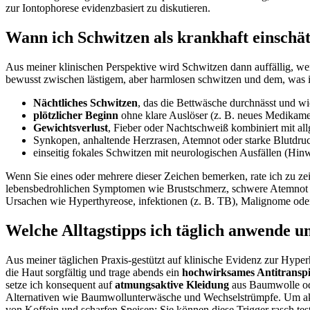
zur Iontophorese‌ evidenzbasiert zu diskutieren.
Wann ich Schwitzen als krankhaft einschät
Aus meiner ‍klinischen Perspektive wird Schwitzen dann auffällig, wen
bewusst zwischen⁤ lästigem, aber harmlosen schwitzen ‍und dem, was i
Nächtliches Schwitzen
, das die Bettwäsche durchnässt und wied
plötzlicher Beginn
ohne klare Auslöser (z. B. neues Medikame
Gewichtsverlust
, Fieber oder Nachtschweiß kombiniert⁣ mit a
Synkopen, anhaltende Herzrasen, Atemnot oder ‍starke Blutd
einseitig⁣ fokales ‌Schwitzen mit neurologischen Ausfällen (Hi
Wenn ⁢Sie ⁤eines oder mehrere dieser Zeichen bemerken, ⁤rate ich​ zu
lebensbedrohlichen Symptomen wie Brustschmerz, schwere Atemnot oder
Ursachen wie Hyperthyreose, infektionen ‍(z. B. TB), Malignome oder
Welche Alltagstipps‍ ich täglich anwende un
Aus meiner täglichen Praxis-gestützt auf klinische Evidenz zur Hype
die‌ Haut sorgfältig und trage abends ein
hochwirksames Antitranspi
setze ich konsequent ‌auf
atmungsaktive ‍Kleidung
aus⁣ Baumwolle od
Alternativen wie Baumwollunterwäsche⁣ und Wechselstrümpfe. Um akute
von Koffein und scharfen Speisen;‌ Sie können ‌diese Trigger rasch tes