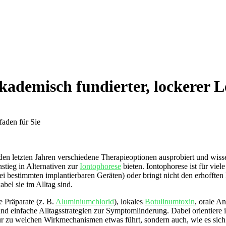
ademisch fundierter, lockerer Le
en letzten Jahren verschiedene Therapieoptionen ausprobiert ⁣und ⁣wisse
tieg in Alternativen zur ⁢
Iontophorese
bieten.‌ Iontophorese⁢ ist für vie
 ​bei ⁣bestimmten implantierbaren Geräten) oder bringt nicht den erhoffte
bel sie ⁤im Alltag sind.
 Präparate (z.‌ B.
Aluminiumchlorid
),⁢ lokales
Botulinumtoxin
, orale A
und einfache Alltagsstrategien zur Symptomlinderung. Dabei orientiere i
r ⁤zu welchen Wirkmechanismen ​etwas führt, sondern​ auch, wie es sich f