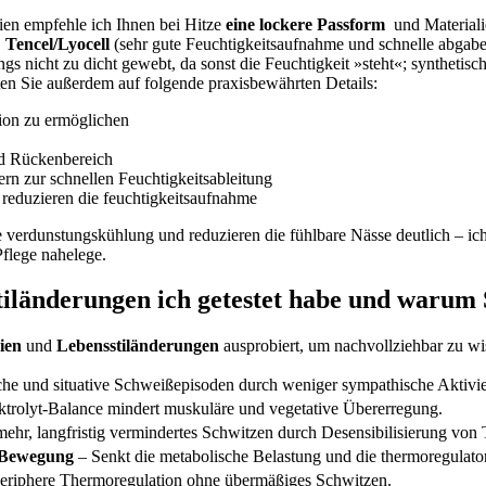
ien empfehle‍ ich Ihnen bei Hitze
eine ‍lockere Passform
‌ und ‍Material
,
Tencel/Lyocell
⁤(sehr ‍gute Feuchtigkeitsaufnahme und ‌schnelle abgabe)
ings nicht zu dicht gewebt,⁣ da sonst die Feuchtigkeit »steht«; synthetisc
n ⁣Sie außerdem auf folgende‍ praxisbewährten Details:⁢
ion zu‌ ermöglichen
d‍ Rückenbereich
ern zur schnellen​ Feuchtigkeitsableitung
 reduzieren die feuchtigkeitsaufnahme
verdunstungskühlung und reduzieren die fühlbare Nässe deutlich – ich ha
Pflege nahelege.
länderungen ich getestet habe und warum S
ien
und
Lebensstiländerungen
ausprobiert, ‍um nachvollziehbar zu​ w
iche ⁣und situative⁢ Schweißepisoden durch⁤ weniger sympathische Aktivi
ektrolyt-Balance mindert‍ muskuläre und vegetative Übererregung.
 mehr, ‍langfristig vermindertes Schwitzen durch Desensibilisierung ⁢v
e Bewegung
– Senkt die⁢ metabolische Belastung und die thermoregulator
periphere Thermoregulation ohne übermäßiges Schwitzen.