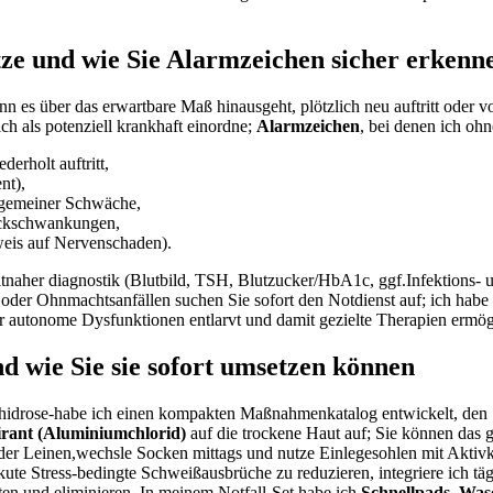
ze und wie​ Sie Alarmzeichen sicher erkenn
n ‌es über das erwartbare Maß hinausgeht, plötzlich neu auftritt oder v
ch als potenziell krankhaft einordne;
Alarmzeichen
,‌ bei denen⁤ ich o
erholt auftritt,
nt),
llgemeiner Schwäche,
ruckschwankungen,
nweis auf Nervenschaden).
 zeitnaher diagnostik (Blutbild, TSH, Blutzucker/HbA1c, ggf.Infektions-
 Ohnmachtsanfällen⁢ suchen‌ Sie sofort den Notdienst auf; ich ​habe 
 autonome Dysfunktionen entlarvt⁣ und damit⁣ gezielte Therapien ermög
d wie⁣ Sie sie sofort umsetzen können
rhidrose-habe ich einen ‌kompakten⁣ Maßnahmenkatalog entwickelt, ⁢de
rant (Aluminiumchlorid)
auf die trockene Haut ‍auf; Sie können⁢ das⁣
er Leinen,wechsle Socken mittags ‌und nutze Einlegesohlen mit Aktivko
 ⁣Stress-bedingte Schweißausbrüche​ zu reduzieren, integriere ich täg
ten und eliminieren. In meinem Notfall-Set ‍habe ich‌
Schnellpads, Was