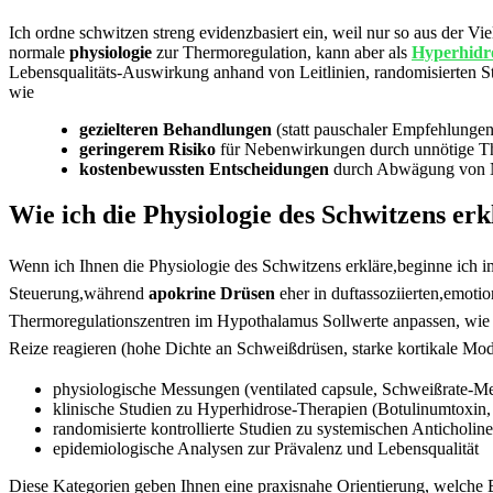
Ich ordne schwitzen streng evidenzbasiert ein, weil ⁢nur so aus der Viel
normale
physiologie
zur⁣ Thermoregulation, kann aber als
Hyperhidr
‍Lebensqualitäts‑Auswirkung anhand von ​Leitlinien, randomisierten Stu
wie
gezielteren Behandlungen
(statt⁣ pauschaler Empfehlungen
geringerem Risiko
‍für Nebenwirkungen durch‌ unnötige T
kostenbewussten Entscheidungen
durch Abwägung⁣ von N
Wie ich die Physiologie des Schwitzens erk
Wenn ⁢ich Ihnen die Physiologie des Schwitzens erkläre,beginne ⁢ich‍
Steuerung,während
apokrine‍ Drüsen
eher‌ in duftassoziierten,emotion
Thermoregulationszentren im Hypothalamus Sollwerte anpassen, wie 
Reize reagieren (hohe‍ Dichte ​an ⁣Schweißdrüsen, starke⁣ kortikale M
physiologische Messungen (ventilated capsule, Schweißrate-
klinische Studien zu Hyperhidrose-Therapien (Botulinumtoxin
randomisierte kontrollierte Studien ‍zu systemischen Anticholin
epidemiologische Analysen zur Prävalenz und Lebensqualität
Diese Kategorien geben Ihnen eine‍ praxisnahe Orientierung,⁣ welche B