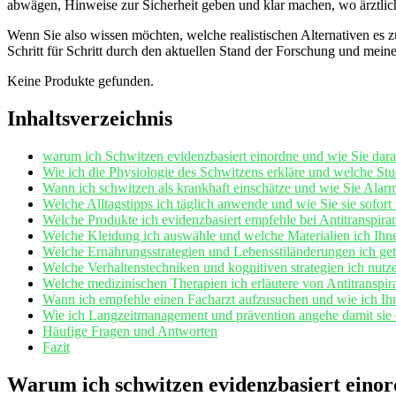
abwägen, Hinweise zur Sicherheit geben und klar machen, wo ärztliche
Wenn Sie also wissen​ möchten, welche realistischen Alternativen es zu
Schritt für Schritt durch den aktuellen​ Stand der Forschung und⁢ mei
Keine Produkte gefunden.
Inhaltsverzeichnis
warum ich Schwitzen evidenzbasiert einordne und ⁣wie Sie daran
Wie ich die⁢ Physiologie des Schwitzens ‌erkläre und​ welche ⁣Stud
Wann ich schwitzen als ‍krankhaft einschätze ‍und wie Sie Alar
Welche Alltagstipps ich ⁣täglich anwende und wie⁢ Sie‍ sie sofor
Welche Produkte⁣ ich evidenzbasiert empfehle bei Antitranspira
Welche Kleidung ich ‍auswähle und ⁣welche Materialien ich Ihn
Welche⁤ Ernährungsstrategien und ‍Lebensstiländerungen ich get
Welche Verhaltenstechniken ‌und kognitiven strategien ich nutz
Welche medizinischen Therapien ich erläutere von Antitranspir
Wann ich empfehle einen Facharzt aufzusuchen und wie ⁢ich Ihne
Wie ich Langzeitmanagement und‌ prävention angehe⁤ damit sie d
Häufige Fragen und Antworten
Fazit
Warum ich schwitzen evidenzbasiert⁢ einor