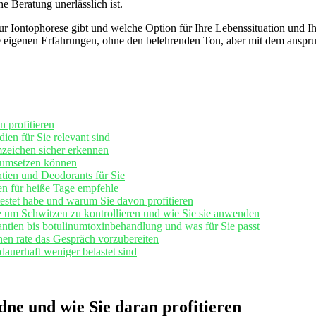
 Beratung unerlässlich ist.
r ‌Iontophorese gibt und welche Option ⁣für Ihre Lebenssituation und Ihre
ne eigenen ‌Erfahrungen, ohne den⁢ belehrenden Ton, aber mit dem‍ anspr
 profitieren
ien für‍ Sie relevant⁢ sind
mzeichen sicher‌ erkennen
t umsetzen⁢ können
ntien und Deodorants für Sie
en für ⁢heiße Tage empfehle
estet habe⁤ und​ warum Sie davon profitieren
e ⁣um Schwitzen zu kontrollieren und ‍wie Sie sie anwenden
antien bis botulinumtoxinbehandlung und was für Sie‍ passt
n rate ​das Gespräch ​vorzubereiten
auerhaft weniger belastet ‌sind
dne und wie Sie daran profitieren