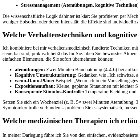
Stressmanagement‌ (Atemübungen, kognitive Techniken
Die wissenschaftliche Logik dahinter ist klar: Sie⁣ profitieren per M
weniger Episoden⁢ oder deren Intensität;⁣ die Effekte sind individuell z
Welche Verhaltenstechniken und kognitiven⁤ 
Ich ⁢kombiniere⁤ bei mir verhaltensmedizinisch‌ fundierte Techniken m
steuerbar sind; praktisch heißt das für Sie: üben ‍Sie ​bewusstes Atm
einfachen ​Elementen,⁣ die Sie sofort übernehmen können:
atemübungen:
Zwei ⁤Minuten Bauchatmung (4‑4‑6) bei aufkomm
Kognitive Umstrukturierung:
Gedanken wie „Ich schwitze,‍ als
wenn‑Dann‑Pläne:
Beispiel: „Wenn ​ich in ein Vorstellungsges
Expositionsaufbau:
Kleine, geplante Situationen ‌mit leichter
Konsequente Stimulus‑Kontrolle:
Temperatur, Kleidung und Fl
Setzen Sie ⁤sich ein ⁣Wochenziel (z. B. 5× zwei Minuten​ Atemübung, 3× 
Symptomkontrolle verbunden – probieren Sie es systematisch, messen Si
Welche medizinischen Therapien ich erläut
In meiner Darlegung führe ich Sie von den einfachen, evidenzbasierten