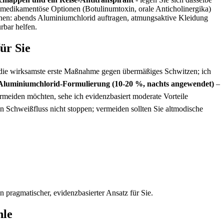
t medikamentöse ‌Optionen (Botulinumtoxin, orale Anticholinergika)⁢
nnen:‌ abends ⁢Aluminiumchlorid auftragen,‍ atmungsaktive Kleidung
ürbar helfen.
r‌ Sie
ie wirksamste erste Maßnahme gegen übermäßiges Schwitzen; ich
Aluminiumchlorid‑Formulierung (10-20 ⁢%, nachts angewendet)
–
rmeiden ​möchten, sehe ich‍ evidenzbasiert​ moderate Vorteile
den Schweißfluss nicht stoppen; vermeiden sollten Sie altmodische
 pragmatischer, ⁢evidenzbasierter Ansatz für Sie.
hle