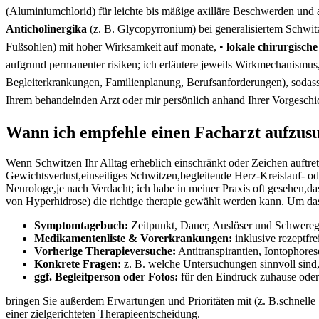
(Aluminiumchlorid) für ‌leichte ‍bis mäßige axilläre Beschwerden und als
⁣Anticholinergika
(z. B. Glycopyrronium) bei generalisiertem Schwitz
Fußsohlen) ​mit hoher Wirksamkeit auf monate, •
lokale chirurgisch
aufgrund permanenter ‍risiken;⁢ ich ‍erläutere⁢ jeweils Wirkmechanis
Begleiterkrankungen, Familienplanung, Berufsanforderungen), sodas
Ihrem behandelnden Arzt oder ⁣mir persönlich anhand Ihrer Vorgeschi
Wann ich empfehle⁢ einen Facharzt ‍aufzusu
Wenn⁢ Schwitzen Ihr ⁤Alltag erheblich einschränkt ⁤oder⁢ Zeichen ‍auft
Gewichtsverlust,einseitiges Schwitzen,begleitende Herz‑Kreislauf‑ od
Neurologe,je nach​ Verdacht; ich habe in meiner⁣ Praxis oft gesehen,da
von Hyperhidrose) ⁤die richtige therapie gewählt werden ‍kann. Um⁣ das 
Symptomtagebuch:
Zeitpunkt, Dauer,‍ Auslöser ⁣und​ Schwere
Medikamentenliste & Vorerkrankungen:
inklusive rezeptfr
Vorherige Therapieversuche:
Antitranspirantien, Iontophore
Konkrete Fragen:
z. B.⁤ welche Untersuchungen sinnvoll sind,
ggf. Begleitperson oder ⁣Fotos:
für ⁤den Eindruck zuhause​ ode
bringen Sie außerdem Erwartungen und Prioritäten mit (z. B.schnelle Sy
einer zielgerichteten Therapieentscheidung.