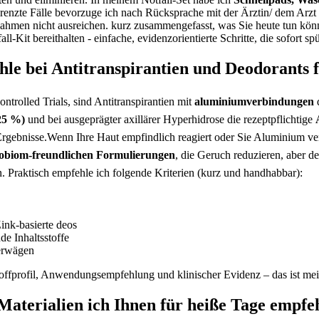
enzte Fälle bevorzuge ich nach ‍Rücksprache ‍mit ‍der Ärztin/⁤ dem Arz
ßnahmen nicht‌ ausreichen.‍ kurz zusammengefasst, was Sie heute tun kö
l-Kit ‌bereithalten ⁢- einfache, evidenzorientierte Schritte, die sofort sp
le bei ⁤Antitranspirantien und Deodorants fü
ntrolled Trials,‍ sind Antitranspirantien mit
aluminiumverbindungen
d
25 %)
und ​bei ausgeprägter axillärer Hyperhidrose die‌ rezeptpflichtige
n Ergebnisse.Wenn Ihre Haut empfindlich reagiert oder Sie⁢ Aluminium ​ve
robiom‑freundlichen Formulierungen
, ​die Geruch reduzieren,⁤ aber 
Praktisch empfehle ich folgende Kriterien (kurz und handhabbar): ⁣
Zink‑basierte deos
e Inhaltsstoffe
 erwägen
stoffprofil, Anwendungsempfehlung und klinischer Evidenz – das ist mein
Materialien‌ ich Ihnen für heiße Tage ‌empfe