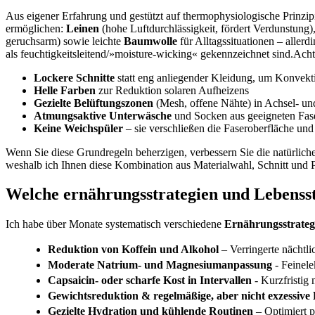
Aus eigener Erfahrung und gestützt auf‍ thermophysiologische Prinzip
⁤ermöglichen:
Leinen
⁢(hohe Luftdurchlässigkeit, fördert Verdunstung)
⁢geruchsarm) sowie leichte
Baumwolle
für Alltagssituationen – ‍allerd
als feuchtigkeitsleitend/»moisture-wicking« gekennzeichnet sind.Achte
Lockere Schnitte
statt⁤ eng anliegender Kleidung, um Konvekt
Helle Farben
zur Reduktion ‌solaren Aufheizens
Gezielte Belüftungszonen
(Mesh, offene Nähte) in Achsel- un
Atmungsaktive‍ Unterwäsche
und ⁢Socken ‍aus‍ geeigneten Fas
Keine Weichspüler
– sie verschließen die Faseroberfläche und
Wenn Sie diese Grundregeln beherzigen, verbessern Sie die‌ natürliche 
weshalb ich Ihnen diese ⁤Kombination aus​ Materialwahl, Schnitt und 
Welche ernährungsstrategien und Lebenssti
Ich ‍habe über Monate systematisch verschiedene
Ernährungsstrateg
Reduktion von Koffein und Alkohol
– Verringerte⁢ nächtl
Moderate Natrium- ⁢und Magnesiumanpassung
-⁢ Feinel
Capsaicin- ​oder scharfe Kost in Intervallen
⁤- Kurzfristig
Gewichtsreduktion & regelmäßige, aber ​nicht exzessiv
Gezielte Hydration und kühlende Routinen
– Optimiert 