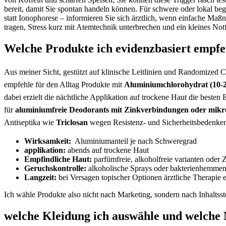
bereit, damit Sie spontan handeln können. Für schwere oder lokal begr
statt Ionophorese​ – informieren Sie ⁤sich ärztlich, wenn einfache Ma
tragen, Stress kurz ⁤mit ‍Atemtechnik unterbrechen‍ und ein kleines Notfal
Welche Produkte ich⁢ evidenzbasiert empfeh
Aus meiner Sicht,‌ gestützt auf klinische ⁣Leitlinien und Randomized ​Co
empfehle für den Alltag Produkte mit
Aluminiumchlorohydrat (10-
‍dabei‍ erzielt⁢ die nächtliche Applikation auf trockene Haut die beste
für
aluminiumfreie Deodorants mit Zinkverbindungen ​oder mik
Antiseptika wie
Triclosan
wegen Resistenz- und Sicherheitsbedenken. 
Wirksamkeit:
​ Aluminiumanteil je nach Schweregrad
applikation:
abends auf trockene Haut
Empfindliche Haut:
parfümfreie, alkoholfreie ⁢varianten oder 
Geruchskontrolle:
alkoholische Sprays oder⁢ bakterienhemmend
Langzeit:
bei Versagen ‍topischer Optionen ärztliche Therapie
Ich wähle Produkte also nicht ​nach Marketing, sondern ⁤nach⁣ Inhalts
welche Kleidung ich auswähle und⁢ welche ⁣