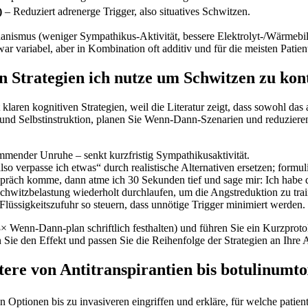
)
– Reduziert adrenerge Trigger, also situatives ‍Schwitzen.
echanismus (weniger ⁤Sympathikus‑Aktivität, bessere Elektrolyt‑/Wärmebi
war variabel, aber in Kombination​ oft additiv und für die meisten Patien
Strategien ich nutze um Schwitzen ‍zu ⁤kont
it klaren⁢ kognitiven Strategien, weil‍ die⁢ Literatur zeigt, dass sow
en und Selbstinstruktion, planen Sie Wenn‑Dann‑Szenarien und reduzieren
ender Unruhe – ‌senkt kurzfristig Sympathikusaktivität.
o ​verpasse ich etwas“ durch realistische Alternativen ​ersetzen; formuli
präch komme, dann atme ich 30 Sekunden tief‌ und sage mir: ⁣Ich habe da
 Schwitzbelastung wiederholt durchlaufen, um die Angstreduktion⁣ zu trai
üssigkeitszufuhr so steuern,​ dass unnötige Trigger minimiert werden.
‌Wenn‑Dann‑plan⁢ schriftlich‌ festhalten) und führen Sie ein Kurzprotoko
e den Effekt und passen Sie ⁤die Reihenfolge der ​Strategien an Ihre Al
ere von Antitranspirantien bis botulinumto
 Optionen bis zu invasiveren eingriffen und erkläre, für welche patien