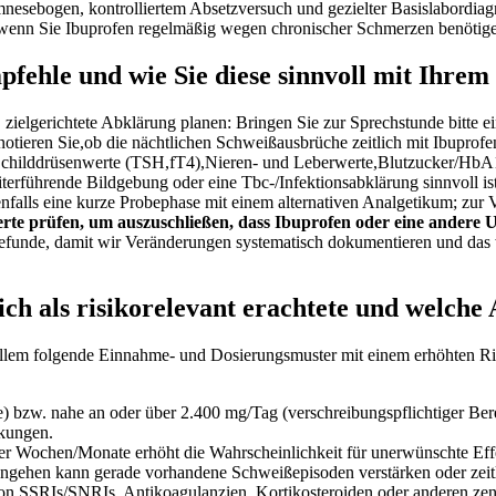
amnesebogen, kontrolliertem Absetzversuch und gezielter Basislabordiagn
 wenn Sie Ibuprofen regelmäßig wegen chronischer ⁢Schmerzen benötig
pfehle und wie Sie diese sinnvoll ⁤mit Ihrem
ielgerichtete ⁢Abklärung planen: Bringen ⁣Sie ⁢zur Sprechstunde bitte e
ieren Sie,ob die nächtlichen Schweißausbrüche zeitlich mit⁣ Ibuprofen
lddrüsenwerte (TSH,fT4),Nieren- und Leberwerte,Blutzucker/HbA1c und
terführende Bildgebung oder eine Tbc-/Infektionsabklärung sinnvoll is
enfalls ‍eine kurze Probephase ​mit ⁤einem ​alternativen Analgetikum; zu
​ prüfen,⁣ um ⁤auszuschließen, ⁢dass‌ Ibuprofen oder ​eine andere
 Befunde,⁣ damit wir Veränderungen systematisch​ dokumentieren‍ und das
h als risikorelevant erachtete und welche 
 allem⁢ folgende Einnahme- ⁢und‍ Dosierungsmuster mit ‍einem erhöhten ⁣Ri
bzw. nahe an oder über 2.400 mg/Tag (verschreibungspflichtiger⁣ Berei
rkungen.
⁤ Wochen/Monate erhöht die⁤ Wahrscheinlichkeit für unerwünschte Effek
gehen kann gerade vorhandene Schweißepisoden‌ verstärken ‍oder‍ zeitli
on ​SSRIs/SNRIs, Antikoagulanzien, Kortikosteroiden oder anderen zent