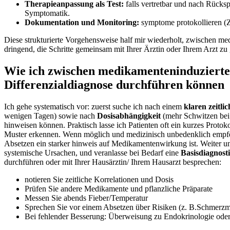
Therapieanpassung als‌ Test:
​falls vertretbar⁢ und nach⁣ Rück
‌Symptomatik.
Dokumentation und Monitoring:
symptome protokollieren (Z
Diese strukturierte Vorgehensweise​ half mir wiederholt, zwischen‍ 
⁣dringend, die Schritte ⁣gemeinsam mit Ihrer ​Ärztin oder⁤ Ihrem Arzt z
Wie ich zwischen medikamenteninduziertem
Differenzialdiagnose durchführen‌ können
Ich gehe systematisch vor:‌ zuerst suche ich nach einem
klaren⁤ zeit
wenigen Tagen) sowie nach
Dosisabhängigkeit
⁢(mehr Schwitzen bei
hinweisen können. ⁤Praktisch ⁢lasse ich Patienten ​oft⁢ ein kurzes Prot
Muster erkennen. Wenn möglich ‍und medizinisch unbedenklich ‍empfe
Absetzen ein starker hinweis auf Medikamentenwirkung ist. Weiter unter
⁢systemische Ursachen, ‌und veranlasse bei Bedarf eine
Basisdiagnost
⁣durchführen oder​ mit Ihrer Hausärztin/ Ihrem Hausarzt besprechen:
notieren Sie zeitliche Korrelationen und‌ Dosis
Prüfen​ Sie andere Medikamente und pflanzliche Präparate
Messen Sie abends Fieber/Temperatur
Sprechen ‍Sie vor einem Absetzen über Risiken (z. B.Schmer
Bei fehlender Besserung: Überweisung‌ zu Endokrinologie ode