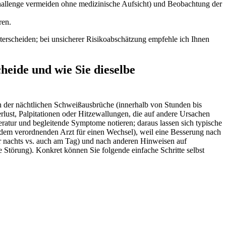
echallenge‍ vermeiden⁣ ohne ⁢medizinische Aufsicht) und Beobachtung‍ der
ren.
nterscheiden; bei unsicherer Risikoabschätzung empfehle ich Ihnen
eide und wie Sie dieselbe
n der nächtlichen Schweißausbrüche (innerhalb von Stunden ‍bis
lust, Palpitationen oder Hitzewallungen, ​die auf andere Ursachen
peratur ⁣und begleitende Symptome notieren; daraus lassen sich ⁢typische
dem verordnenden Arzt für einen​ Wechsel), weil eine Besserung nach
ur nachts⁢ vs. auch⁣ am Tag) und​ nach anderen Hinweisen auf
⁤ Störung). Konkret können Sie folgende einfache Schritte selbst