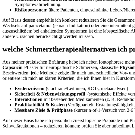
Symptomwahrnehmung.
Risikopersonen:
ältere⁤ Patienten, eingeschränkte Leber-/Nier
Auf Basis⁢ dessen empfehle ich konkret: reduzieren Sie die Gesamtme
Wechsels auf paracetamol ⁢(je nach Indikation) oder eine intermitten
⁢auszuschließen; ⁤bei⁢ anhaltenden Symptomen ist eine​ labspezifische 
andere Ursachen berücksichtigt werden‌ müssen.
welche Schmerztherapiealternativen ich pr
Aus‌ meiner praktischen‌ Erfahrung⁣ habe ich neben Iontophorese mehrere 
Capsaicin
-Pflaster für neuropathische Schmerzen, klassische
Physio
Beschwerden; jede⁢ Methode zeigte für mich unterschiedliche Vor‑⁣ un
orientiere⁤ ich mich an klaren Kriterien, ‌die‌ ich Ihnen​ hier in ⁤Kurzfo
Evidenzniveau
⁣(Cochrane/Leitlinien, ‌RCTs, ‌metaanalysen)
Sicherheit ‌& Nebenwirkungsprofil
​ (systemische ⁤Effekte v
Interaktionen
mit bestehenden Medikamenten (z.⁤ B. Reduktio
Praktikabilität & Kosten
(Verfügbarkeit, Erstattungsfähigkei
Messbare Ziele & Prüfphase
(kurzer n‑of‑1‑Versuch von‌ 2-
Auf dieser Basis habe ich persönlich zuerst topische Präparate‍ und Phy
Schweißreaktionen – reduzieren können; prüfen Sie aber unbedingt Lei