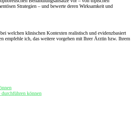
ontophoretischen Behandlungsansätze vor – von topischen
entösen Strategien – und bewerte deren Wirksamkeit und‌
bei welchen ⁣klinischen Kontexten realistisch und ⁢evidenzbasiert
den empfehle ich, ​das weitere vorgehen mit Ihrer Ärztin bzw. Ihrem
können
 ‍durchführen​ können