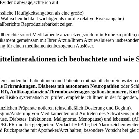
⁢ Evidenz abwäge,achte ich auf:
ässliche Häufigkeitsangaben als ⁢eine große)
⁣Wahrscheinlichkeit ⁣wichtiger als nur die‌ relative Risikoangabe)
allberichte ⁤Reproduzierbarkeit zeigen
Fallberichte ⁣sofort Medikamente abzusetzen,sondern in Ruhe zu prüfen,
ikament gemeinsam mit Ihrer‌ Ärztin/Ihrem⁤ Arzt ⁣evaluieren-insbesonde
tzung für einen medikamentenbezogenen Auslöser.
elinteraktionen ich beobachtete und wie Sie
en ⁣standen⁤ bei Patientinnen und Patienten mit nächtlichem Schwitzen 
gne Erkrankungen, Diabetes mit autonomen⁤ Neuropathien
oder ⁤Sch
NRI), Antikoagulanzien/Thrombozytenaggregationshemmern, Kort
s Risiko systematisch ‍zu prüfen, empfehle ich Ihnen​ in ⁣der folgenden
nzlichen Präparate ⁤notieren⁣ (einschließlich⁤ Dosierung ​und Beginn).
ginn/Änderung von Medikamenten und Auftreten des Schwitzens⁢ prüf
e,⁢ Diabetes, Infektionen, Malignome, Menopause)​ und⁢ lebensstil (Alk
GFR und⁤ bei geeignetem‍ Verdacht HbA1c; bei Alarmzeichen​ weiterfü
nd Rücksprache mit ⁣Apotheker/Arzt ⁣halten; besondere⁢ Vorsicht bei gle