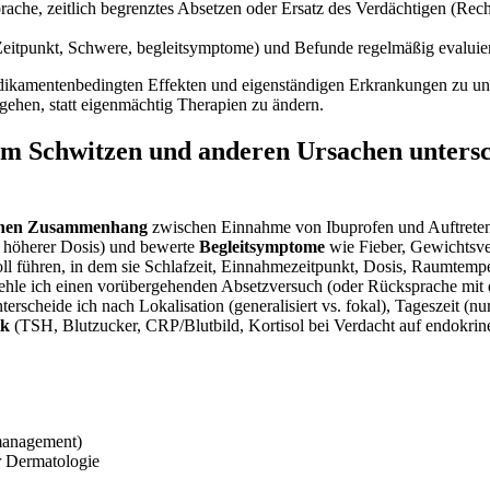
sprache, zeitlich‍ begrenztes Absetzen ‍oder Ersatz ⁤des ⁢Verdächtigen (R
eitpunkt, ​Schwere, begleitsymptome) und ‍Befunde regelmäßig evaluie
medikamentenbedingten Effekten und eigenständigen Erkrankungen ‍zu ⁣u
u gehen, statt eigenmächtig Therapien zu ändern.
 ‍Schwitzen und ⁢anderen Ursachen untersch
lichen Zusammenhang
⁢zwischen Einnahme ⁣von⁣ Ibuprofen und Auftrete
 höherer Dosis) ⁤und bewerte
Begleitsymptome
wie Fieber, Gewichtsver
okoll ‍führen, in dem ‌sie Schlafzeit, Einnahmezeitpunkt, Dosis, Raumtem
hle ich einen vorübergehenden Absetzversuch (oder‍ Rücksprache mit⁣ 
scheide ‌ich nach ‌Lokalisation (generalisiert vs.⁢ fokal), Tageszeit (n
ik
‌(TSH, Blutzucker, CRP/Blutbild, Kortisol bei Verdacht ‌auf endokrine
zmanagement)
r Dermatologie