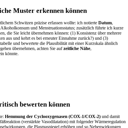
iche ‍Muster erkennen ​können
ichem Schwitzen ​präzise erfassen wollte: ich notierte
Datum
,
lkoholkonsum und ⁢Menstruationsstatus; zusätzlich führte ich kurze​
en,‍ die ‍Sie​ leicht übernehmen können: ​(1) Konsistenz über mehrere
 ⁢aus und⁣ kehrt‍ es bei erneuter Einnahme⁢ zurück?) und (3)
abelle und bewertete die Plausibilität⁣ mit einer Kurzskala⁣ ähnlich
Vorgehen übernehmen, achten Sie auf
zeitliche Nähe
,
n‌ könnte. ​
ritisch bewerten⁣ können
te:
Hemmung der Cyclooxygenasen (COX‑1/COX‑2)
und ‌damit‌
ßreaktion (verstärkte Vasodilatation)⁤ mit folgender ⁢Wärmeregulation
echselwirkungen, die Plasmaspiegel erhöhen ⁢und so Nebenwirkungen