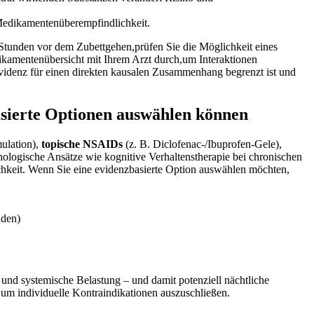
r Medikamentenüberempfindlichkeit.
Stunden vor dem Zubettgehen,prüfen Sie die Möglichkeit⁤ eines
dikamentenübersicht mit Ihrem⁢ Arzt durch,um Interaktionen
Evidenz für​ einen direkten kausalen ​Zusammenhang‌ begrenzt ist und
sierte⁣ Optionen auswählen ‍können
mulation),
topische NSAIDs
(z. B. Diclofenac-/Ibuprofen‑Gele),
ologische Ansätze wie⁣ kognitive Verhaltenstherapie bei chronischen
chkeit. ⁢Wenn Sie‌ eine evidenzbasierte Option auswählen möchten,
iden)
n und systemische Belastung‌ – und‌ damit potenziell nächtliche
, um individuelle Kontraindikationen auszuschließen.