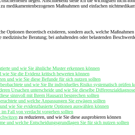
icherheiten liegen.⁣ Anschließend stelle ich ⁣die wichtigsten nicht-i
a ⁢bis zu medikamentenbezogenen ⁤Maßnahmen und einfachen nichtmedikam
welche Optionen theoretisch existieren, sondern auch, welche Maßnahmen ⁢
iduelle medizinische Beratung; bei anhaltenden oder belastenden ⁣Beschwer
entierte und wie Sie ähnliche Muster erkennen können
d wie ⁣Sie die Evidenz kritisch bewerten können
en und wie‍ Sie diese Befunde⁣ für sich‍ nutzen sollten
obachtete⁤ und⁢ wie ⁢Sie Ihr individuelles Risiko ⁢systematisch prüfen ‌
ren‌ Ursachen unterscheide und wie Sie⁤ dieselbe Differenzialdiagnose
ese sinnvoll mit ‌Ihrem Hausarzt besprechen sollten
 ⁣erachtete und welche⁤ Anpassungen Sie erwägen sollten
e und wie ⁣Sie evidenzbasierte Optionen auswählen können
im Fall von verdacht vorgehen⁤ sollten
Schwitzen
zu reduzieren, und ⁣wie Sie diese ‌ausprobieren können
e und welche Entscheidungsgrundlagen‍ Sie​ für sich⁤ nutzen sollten