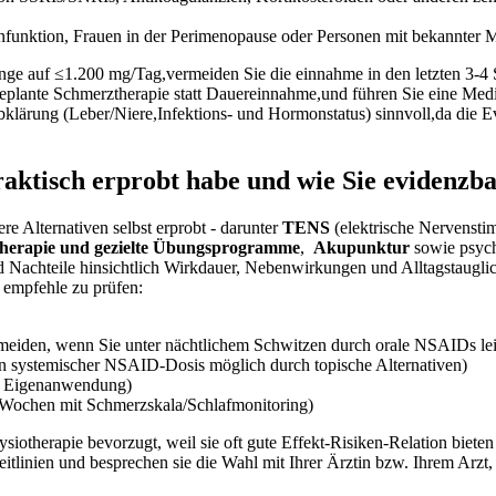
enfunktion, Frauen in ‍der‍ Perimenopause ​oder Personen mit bekannte
nge auf ≤1.200 mg/Tag,vermeiden Sie die​ einnahme in den letzten 3-4 
t geplante Schmerztherapie statt Dauereinnahme,und führen Sie eine Me
Abklärung (Leber/Niere,Infektions- und Hormonstatus)​ sinnvoll,da ‍die 
aktisch erprobt habe⁣ und wie Sie evidenzba
​Alternativen ⁣selbst‍ erprobt ⁢- darunter
TENS
(elektrische Nervensti
therapie und gezielte Übungsprogramme
, ​
Akupunktur
sowie psych
d Nachteile hinsichtlich Wirkdauer,‍ Nebenwirkungen und Alltagstaugli
rm empfehle zu prüfen:
ermeiden, wenn Sie unter ​nächtlichem Schwitzen durch ​orale NSAIDs le
n systemischer NSAID‑Dosis möglich‌ durch topische Alternativen)
t, Eigenanwendung)
6 Wochen mit Schmerzskala/Schlafmonitoring)
siotherapie ⁣bevorzugt, ⁢weil sie oft gute Effekt‑Risiken‑Relation biete
tlinien und besprechen sie die⁤ Wahl mit Ihrer Ärztin bzw. Ihrem​ Arzt