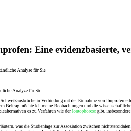
profen: Eine evidenzbasierte, ve
ändliche Analyze für Sie
he Schweißausbrüche in ​Verbindung mit der ​Einnahme von Ibuprofen erleb
iesem Beitrag möchte ich‌ meine Beobachtungen und die wissenschaftlic
apiealternativen es zu Verfahren wie der
Iontophorese
‍gibt, ⁣insbesonde
 erläutern, was die Studienlage zur Assoziation zwischen‌ nichtsteroida