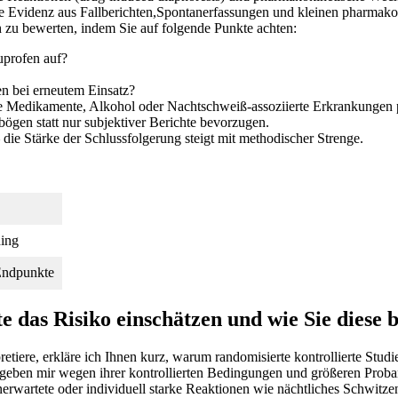
te⁣ Evidenz aus‍ Fallberichten,Spontanerfassungen und⁣ kleinen ‍pharmak
ch zu‌ bewerten, indem Sie auf folgende Punkte achten:
profen‌ auf?
n bei erneutem Einsatz?
re Medikamente, Alkohol oder Nachtschweiß‑assoziierte⁣ Erkrankungen 
ögen ⁣statt nur ⁤subjektiver Berichte bevorzugen.
die Stärke ‍der Schlussfolgerung​ steigt mit methodischer⁢ Strenge.
ding
 Endpunkte
 das Risiko einschätzen‍ und wie Sie diese b
pretiere, erkläre‌ ich Ihnen kurz, warum randomisierte kontrollierte Studi
geben mir wegen ihrer ⁣kontrollierten Bedingungen und​ größeren⁢ Prob
unerwartete oder individuell ​starke Reaktionen wie nächtliches Schwitze