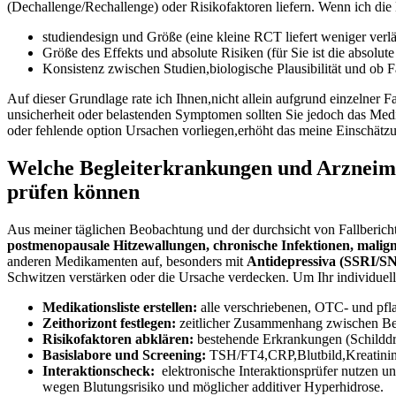
⁤(Dechallenge/Rechallenge) oder Risikofaktoren liefern. Wenn ​ich die
studiendesign und Größe (eine kleine RCT liefert⁢ weniger ⁣verl
Größe des Effekts und absolute Risiken (für Sie ist die⁤ absolute 
Konsistenz zwischen Studien,biologische ‍Plausibilität und ob F
Auf dieser Grundlage rate ich Ihnen,nicht allein aufgrund einzelner 
unsicherheit oder belastenden Symptomen ​sollten Sie ⁢jedoch das Med
oder fehlende​ option ‌Ursachen vorliegen,erhöht das meine Einschä
Welche​ Begleiterkrankungen und Arzneimitt
prüfen ⁣können
Aus meiner täglichen Beobachtung und der durchsicht von ‍Fallbericht
⁤postmenopausale Hitzewallungen, chronische Infektionen, mali
anderen Medikamenten⁣ auf, besonders mit
Antidepressiva (SSRI/S
Schwitzen verstärken oder die Ursache verdecken. Um Ihr individuelle
Medikationsliste erstellen:
alle ⁢verschriebenen,‌ OTC- und pfla
Zeithorizont festlegen:
⁣zeitlicher Zusammenhang zwischen Be
Risikofaktoren⁣ abklären:
bestehende Erkrankungen (Schilddrüs
Basislabore und Screening:
TSH/FT4,CRP,Blutbild,Kreatinin/E
Interaktionscheck:
​ elektronische Interaktionsprüfer nutzen u
wegen Blutungsrisiko und möglicher additiver Hyperhidrose.