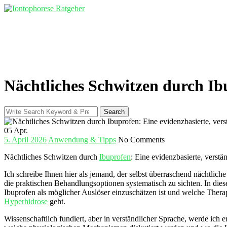
Skip
to
content
Nächtliches Schwitzen durch Ibu
Search
Search
for:
05
Apr.
5. April 2026
Anwendung & Tipps
No Comments
Nächtliches‍ Schwitzen durch
Ibuprofen
:‍ Eine evidenzbasierte, ⁣verst
Ich schreibe Ihnen hier ‌als ​jemand, der selbst überraschend nächtlic
die praktischen Behandlungsoptionen systematisch zu ‌sichten. In d
Ibuprofen ⁣als ​möglicher Auslöser ⁤einzuschätzen ist und welche Ther
Hyperhidrose
geht.
Wissenschaftlich ​fundiert, aber in verständlicher Sprache, werde ich