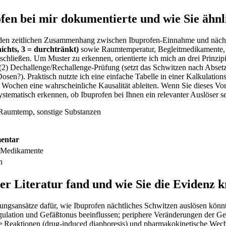
fen bei mir ⁢dokumentierte und wie Sie ähnl
ich den zeitlichen Zusammenhang zwischen ⁢Ibuprofen‑Einnahme und nächtl
nichts, 3 ​= durchtränkt)
sowie Raumtemperatur, Begleitmedikamente,‍ A
chließen. Um ‍Muster⁢ zu erkennen, orientierte ich mich an drei Prinzipi
2) Dechallenge/Rechallenge‑Prüfung (setzt das⁤ Schwitzen nach‌ Absetzen
n?).‍ Praktisch nutzte ich eine ​einfache ​Tabelle in einer Kalkulationst
 Wochen eine​ wahrscheinliche Kausalität ableiten. ‍Wenn Sie⁣ dieses 
stematisch​ erkennen, ob Ibuprofen bei‍ Ihnen ein relevanter ‌Auslöser sei
 Raumtemp, sonstige ​Substanzen
entar
n Medikamente
n
 Literatur fand ‌und ⁤wie Sie die Evidenz k
klärungsansätze dafür, wie Ibuprofen​ nächtliches Schwitzen auslösen könn
ation und ⁢Gefäßtonus⁣ beeinflussen; periphere Veränderungen der Gefä
che Reaktionen ⁣(drug‑induced diaphoresis)‍ und pharmakokinetische W