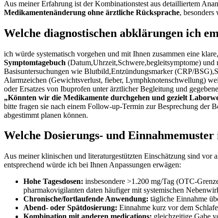
Aus ⁣meiner Erfahrung ist der⁤ Kombinationstest aus⁤ detailliertem An
Medikamentenänderung ohne ärztliche ​Rücksprache
, besonders
Welche diagnostischen ⁢abklärungen⁢ ich em
ich würde systematisch vorgehen und mit Ihnen zusammen eine klare, ​z
Symptomtagebuch
(Datum,Uhrzeit,Schwere,begleitsymptome)‌ und not
Basisuntersuchungen wie Blutbild,Entzündungsmarker (CRP/BSG),Schi
Alarmzeichen (Gewichtsverlust, fieber,⁣ Lymphknotenschwellung)‌ wei
oder ⁤Ersatzes von Ibuprofen ⁣unter ärztlicher Begleitung und‍ gegeben
„Könnten wir die Medikamente durchgehen und⁢ gezielt Laborwerte
‌bitte ‍fragen sie nach⁣ einem Follow-up-Termin zur​ Besprechung der‌
abgestimmt⁤ planen können.
Welche Dosierungs- und⁤ Einnahmemuster ic
Aus meiner klinischen und literaturgestützten⁢ Einschätzung ⁤sind ‍vor
entsprechend würde ich bei Ihnen Anpassungen ​erwägen:
Hohe Tagesdosen:
insbesondere >1.200 mg/Tag‌ (OTC-Grenze)⁤ 
pharmakovigilanten‌ daten häufiger mit systemischen ⁢Nebenwi
Chronische/fortlaufende Anwendung:
tägliche Einnahme über
Abend- oder Spätdosierung:
Einnahme kurz vor​ dem ​Schlafen
Kombination mit anderen medications:
gleichzeitige Gabe v