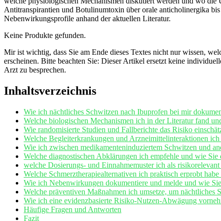
welche physiologischen Mechanismen diskutiert werden und wo die ⁣Uns
Antitranspirantien‍ und ‍Botulinumtoxin über orale anticholinergik
Nebenwirkungsprofile anhand der aktuellen Literatur.
Keine Produkte gefunden.
Mir ist wichtig, dass⁤ Sie am‌ Ende dieses ⁢Textes nicht​ nur wissen, 
‍erscheinen. Bitte beachten Sie: ⁣Dieser ⁣Artikel ersetzt keine ‍indiv
Arzt zu besprechen.
Inhaltsverzeichnis
Wie ich nächtliches ‍Schwitzen⁣ nach Ibuprofen bei mir ​dokum
Welche biologischen Mechanismen ich ‍in der ⁣Literatur fand un
Wie randomisierte Studien und ‍Fallberichte das Risiko einschätz
Welche Begleiterkrankungen⁤ und Arzneimittelinteraktionen ich be
Wie ‍ich zwischen medikamenteninduziertem Schwitzen und ⁣ande
Welche diagnostischen Abklärungen ich ⁤empfehle und wie Sie di
welche Dosierungs- und Einnahmemuster ich als⁣ risikorelevant
Welche ‌Schmerztherapiealternativen ich praktisch erprobt hab
Wie ich Nebenwirkungen⁣ dokumentiere ‍und melde und wie Sie 
Welche präventiven Maßnahmen ich umsetze, um
nächtliches 
Wie ⁤ich eine evidenzbasierte Risiko-Nutzen-Abwägung ⁢vornehm
Häufige ⁤Fragen⁢ und Antworten
Fazit