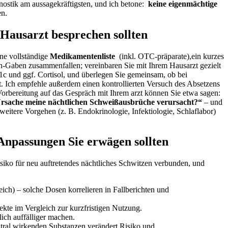
ostik am aussagekräftigsten, und ‍ich betone: ‍
keine eigenmächtige
en.
 Hausarzt besprechen ​sollten
ine vollständige
Medikamentenliste
⁤ (inkl. OTC-präparate),ein kurzes
-Gaben⁣ zusammenfallen; vereinbaren Sie mit⁢ Ihrem Hausarzt⁢ gezielt
 ggf.⁢ Cortisol,⁤ und überlegen‌ Sie ​gemeinsam, ob bei
t. Ich empfehle außerdem einen kontrollierten Versuch des Absetzens
r Vorbereitung⁣ auf das Gespräch mit Ihrem arzt können Sie etwa sagen:
‍ Ursache ⁣meine nächtlichen Schweißausbrüche verursacht?“
– und
 weitere Vorgehen (z. B. Endokrinologie, Infektiologie, Schlaflabor)
Anpassungen Sie erwägen sollten
siko für neu⁢ auftretendes nächtliches Schwitzen‌ verbunden, ⁣und
ch) – solche Dosen korrelieren ​in Fallberichten und
te⁢ im Vergleich zur kurzfristigen⁤ Nutzung.
ch auffälliger ‍machen.
ral‌ wirkenden ‍Substanzen verändert Risiko und