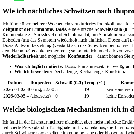
Wie ich nächtliches Schwitzen nach Ibupro
Ich führte über ‍mehrere Wochen ein strukturiertes ⁣Protokoll, weil 
Zeitpunkt der Einnahme
,
Dosis
, eine einfache⁣
Schweißskala‌ (0 =‌ 
Kommentare zu Stresslevel und ​Schlafqualität, um‍ Störfaktoren auszus
⁢Episoden (tritt das Symptom wiederholt nach ähnlichen Dosen auf?), (
Dosis‑Antwort‑beziehung (verstärkt sich das Schwitzen bei ⁣höheren Dose
dem ​Naranjo‑Gedankenexperiment; so ⁢konnte ich innerhalb von zwei⁢
Wiederholbarkeit
und mögliche ⁤
Konfounder
– ⁢damit können Sie sy
Was ich täglich ​notierte:
‌Dosis, Einnahmezeit, ‌Schweißgrad,
Wie ich bewertete:
Dechallenge, ⁤Rechallenge, Konsistenz
Datum
Ibuprofen
Schweiß ⁤(0-3)
Temp (°C)
Komm
2026‑03‑02
400 mg, 22:00
3
19
keine andere
2026‑03‑05
– (abgesetzt)
0
19
keine Episode
Welche biologischen Mechanismen ich in der
Ich ‍fand in⁤ der Literatur⁤ mehrere plausible, aber meist indirekte Er
reduzierte Prostaglandin‑E2‑Signale im Hypothalamus, die Thermoregul
durch ​Schwitzen; sowie seltene ⁢immunologische oder idiosynkratis