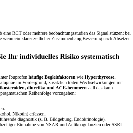
ob ⁢eine RCT oder mehrere beobachtungsstudien das Signal stützen; bei
re‌ wenn ein klarer zeitlicher Zusammenhang,Besserung​ nach ⁤Absetzen
 Ihr individuelles Risiko ⁢systematisch
unter Ibuprofen
häufige⁢ Begleitfaktoren
wie
Hyperthyreose,
lafapnoe im ‌Vordergrund;‌ zusätzlich traten Wechselwirkungen mit
ikosteroiden, diuretika und ACE-hemmern
​- all das kann
, ⁣pragmatischen Reihenfolge vorzugehen:
en.
ohol,​ Nikotin) erfassen.
hrende diagnostik (z. B. Bildgebung, ‌Endokrinologie).
ichzeitiger ‌Einnahme ⁤von ⁣NSAR ​und‌ Antikoagulanzien oder SSRI