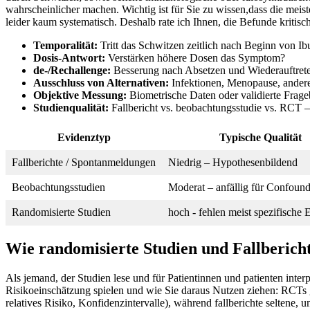
wahrscheinlicher machen. ⁢Wichtig ist für Sie zu wissen,dass die ⁣meis
leider kaum⁢ systematisch. Deshalb rate​ ich Ihnen, die ⁤Befunde kritis
Temporalität:
Tritt das Schwitzen zeitlich nach Beginn von Ibu
Dosis‑Antwort:
Verstärken höhere Dosen das​ Symptom?
de‑/Rechallenge:
Besserung nach Absetzen ⁣und Wiederauftrete
Ausschluss‍ von Alternativen:
⁢Infektionen,⁣ Menopause, ande
Objektive Messung:
Biometrische Daten oder validierte Frageb
Studienqualität:
Fallbericht ⁣vs. beobachtungsstudie vs. ‍RCT – 
Evidenztyp
Typische Qualität
Fallberichte ‍/⁣ Spontanmeldungen
Niedrig – Hypothesenbildend
Beobachtungsstudien
Moderat – anfällig für⁤ Confoun
Randomisierte Studien
hoch ​- fehlen meist spezifische
Wie ⁢randomisierte Studien und Fallberichte
Als jemand, der ⁣Studien lese und ‍für Patientinnen und patienten inter
Risikoeinschätzung spielen und⁤ wie Sie daraus Nutzen ziehen: RCTs​ 
relatives Risiko, Konfidenzintervalle), während fallberichte ​seltene, 