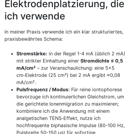
Elektrodenplatzierung, die
ich verwende
In meiner Praxis verwende ich ein klar strukturiertes,
praxisbewährtes Schema:
Stromstärke:
in der Regel 1-4 mA (üblich⁢ 2 ⁤mA)
mit strikter Einhaltung einer
Stromdichte ≤ 0,5
mA/cm²
– zur Veranschaulichung: eine 5×5
‌cm‑Elektrode (25⁤ cm²) bei 2 mA ergibt ≈0,08
mA/cm².
Pulsfrequenz / Modus:
Für reine iontophorese
⁢bevorzuge ich kontinuierlichen Gleichstrom, um
die gerichtete Ionenmigration zu maximieren;
kombiniere ich die‍ Anwendung mit einem
analgetischen TENS‑Effekt, nutze ich
hochfrequente biphasische Impulse ‌(80-100 Hz,
⁢Pulsbreite 50-150 µs) für sofortige