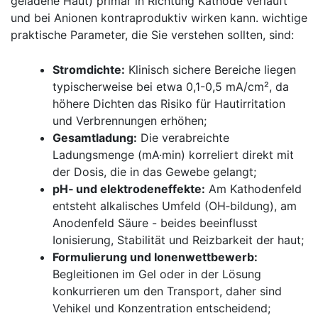
geladene Haut) primär in Richtung Kathode verläuft
und bei‍ Anionen kontraproduktiv wirken ⁤kann. wichtige
praktische Parameter, die Sie verstehen sollten, sind:
Stromdichte:
Klinisch sichere Bereiche liegen
typischerweise bei etwa 0,1-0,5 mA/cm², da
höhere Dichten das Risiko für Hautirritation
und Verbrennungen erhöhen;
Gesamtladung:
Die verabreichte
Ladungsmenge (mA·min) korreliert direkt mit
der Dosis, die in das Gewebe gelangt;
pH‑ und elektrodeneffekte:
Am Kathodenfeld
entsteht alkalisches Umfeld (OH‑bildung), am
Anodenfeld Säure -⁣ beides beeinflusst
Ionisierung, Stabilität und Reizbarkeit der haut;
Formulierung und Ionenwettbewerb:
Begleitionen im Gel oder in der Lösung
konkurrieren um den Transport, daher sind
Vehikel​ und Konzentration ⁤entscheidend;