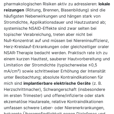
pharmakologischen Risiken​ aktiv zu adressieren:
lokale
reizungen
(Rötung, Brennen, Blasenbildung) sind die
häufigsten Nebenwirkungen und hängen stark von
Stromdichte, Applikationsdauer und Hautzustand ab;
systemische NSAID‑Effekte ‍sind zwar selten bei
topischer Verabreichung, treten aber nicht bei
Null‑Konzentrat auf und müssen bei Niereninsuffizienz,
Herz‑Kreislauf‑Erkrankungen oder gleichzeitiger oraler‍
NSAR‑Therapie bedacht werden. Praktisch rate ich zu
einem‍ kurzen Hauttest, sauberer Hautvorbereitung und
Limitation der Stromdichte (typischerweise ≤0,5
mA/cm²) sowie schrittweiser Erhöhung der Intensität
unter Beobachtung; absolute Kontraindikationen für
mich sind
implantierbare elektrische Geräte
(z. ‌B.
Herzschrittmacher), Schwangerschaft (insbesondere
im ⁤ersten Trimester) und offene/infizierte oder stark
ekzematöse Hautareale, relative Kontraindikationen
‌umfassen schwere Leber‑ oder Nierenerkrankungen,
bekannte Überempfindlichkeit gegen ‌Diclofenac und