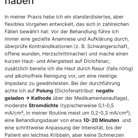
haben
In meiner Praxis habe ich ein standardisiertes, aber
flexibles Vorgehen entwickelt, das sich in zahlreichen
Fällen bewährt hat: Vor der Behandlung​ führe ich
immer eine gezielte Anamnese und Aufklärung durch,
überprüfe Kontraindikationen (z. B. Schwangerschaft,
offene wunden, Herzschrittmacher) ​und mache einen
kurzen Haut- und Allergietest auf Diclofenac;
zusätzlich bereite ich die​ Haut durch Rasur (falls nötig)
und alkoholfreie Reinigung vor, um eine niedrige
Impedanz zu gewährleisten. Bei der durchführung
achte ich auf
Polung
(Diclofenattribut:
negativ‍
geladen → Kathode
über der ⁢Medikamentenauflage),
moderate
Stromdichte
(typischerweise 0,1-0,5
mA/cm², in meiner Routine meist um 0,2-0,3 mA/cm²),
eine ⁤Behandlungsdauer von ‌etwa
10-20 Minuten
⁣ und
eine schrittweise Anpassung‌ der Intensität, bis​ der
Patient ein leichtes⁤ Kribbeln, aber keine Schmerzen