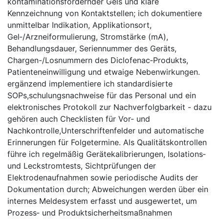
kontaminationsfördernder Gels und klare
Kennzeichnung von‌ Kontaktstellen; ich ⁤dokumentiere
unmittelbar Indikation, Applikationsort,
Gel‑/Arzneiformulierung,‌ Stromstärke (mA),
Behandlungsdauer, ‌Seriennummer des Geräts,
Chargen-/Losnummern des Diclofenac‑Produkts,
Patienteneinwilligung⁤ und etwaige Nebenwirkungen.
ergänzend implementiere ich standardisierte
SOPs,schulungsnachweise für ‌das Personal und ein
‌elektronisches Protokoll zur Nachverfolgbarkeit -⁤ dazu
gehören auch Checklisten für Vor‑ und
Nachkontrolle,Unterschriftenfelder und automatische
‍Erinnerungen für ​Folgetermine. Als Qualitätskontrollen
‌führe ich regelmäßig ​Gerätekalibrierungen, Isolations‑
und Leckstromtests, Sichtprüfungen der
Elektrodenaufnahmen sowie periodische Audits der
Dokumentation durch; Abweichungen ‌werden über ein
internes Meldesystem erfasst und ausgewertet, um
Prozess‑ und Produktsicherheitsmaßnahmen