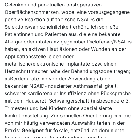
Gelenken und punktuellen postoperativen
Oberflächenschmerzen, wobei eine vorausgegangene
positive⁤ Reaktion auf ‍topische NSAIDs die⁤
Selektionswahrscheinlichkeit erhöht. Ich schließe
Patientinnen und Patienten aus, die⁢ eine bekannte
Allergie oder intoleranz gegenüber Diclofenac/NSAIDs
haben, an‌ aktiven Hautläsionen oder Wunden an der
Applikationsstelle leiden oder
metallische/elektronische Implantate ⁤bzw. einen
Herzschrittmacher nahe der‍ Behandlungszone tragen;
außerdem rate ich von der Anwendung ab bei
bekannter NSAID‑induzierter ‌Asthmaanfälligkeit,​
schwerer kardiorenaler Insuffizienz ohne Rücksprache
mit dem Hausarzt, Schwangerschaft (insbesondere ⁤3.
Trimester) und bei Kindern ohne spezialisierte
Indikationsstellung. Zur schnellen Orientierung​ hier die
von mir häufig verwendeten Auswahlkriterien in ⁣der
Praxis:
Geeignet
für fokale, entzündlich dominierte
Schmerzen, kurzer Symptomdauer, positive