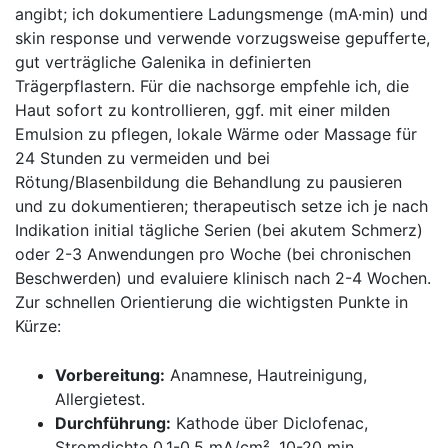
angibt; ich dokumentiere Ladungsmenge (mA·min)⁤ und
skin response und verwende vorzugsweise gepufferte,
gut verträgliche ⁣Galenika in definierten
Trägerpflastern. Für die nachsorge empfehle ich, die​
Haut ‌sofort ⁢zu ‍kontrollieren, ggf. mit einer ‍milden
Emulsion zu pflegen, lokale Wärme ‌oder Massage für⁤
24 Stunden zu vermeiden und‌ bei
Rötung/Blasenbildung ‍die Behandlung zu pausieren‍
und zu dokumentieren; therapeutisch setze ich je nach
Indikation initial⁣ tägliche Serien ​(bei akutem Schmerz)
‍oder 2-3 Anwendungen pro Woche (bei chronischen
Beschwerden) und evaluiere klinisch nach 2-4 Wochen.
Zur schnellen Orientierung die wichtigsten Punkte in
Kürze:
Vorbereitung:
Anamnese, Hautreinigung,
Allergietest.
Durchführung:
Kathode über ‌Diclofenac,
Stromdichte 0,1-0,5 mA/cm², 10-20 min,