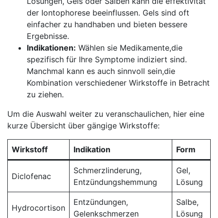
Lösungen, Gels oder Salben kann ⁣die​ effektivität
der Iontophorese beeinflussen. Gels⁢ sind oft‌
einfacher zu handhaben und bieten bessere
Ergebnisse.
Indikationen:
Wählen sie Medikamente,die
spezifisch für ⁢Ihre Symptome indiziert sind.‍
Manchmal kann es auch sinnvoll sein,die
⁤Kombination verschiedener Wirkstoffe in Betracht
​zu ziehen.
Um die Auswahl weiter ​zu veranschaulichen, ​hier⁤ eine
kurze Übersicht‍ über ‌gängige Wirkstoffe:
Wirkstoff
Indikation
Form
Schmerzlinderung,
Gel,
Diclofenac
Entzündungshemmung
‌Lösung
Entzündungen,
Salbe,
Hydrocortison
Gelenkschmerzen
Lösung