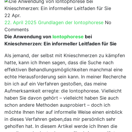
for:
22
Apr.
22. April 2025
Grundlagen der Iontophorese
No
Comments
Die Anwendung ​von‍
Iontophorese
bei
Knieschmerzen: Ein informeller Leitfaden für Sie
Als ​jemand, ​der selbst mit⁢ Knieschmerzen zu kämpfen
hatte, kann ich Ihnen sagen, dass die Suche nach
effektiven Behandlungsmöglichkeiten manchmal eine
echte Herausforderung sein ‍kann. In meiner Recherche⁣
bin ‍ich auf ein⁤ Verfahren gestoßen, das meine‍
Aufmerksamkeit​ erregte: die Iontophorese. Vielleicht
haben Sie davon gehört – vielleicht haben Sie auch⁤
schon⁢ andere Methoden ‍ausprobiert – doch ich
⁣möchte Ihnen hier auf ‌informelle Weise einen einblick‌
in⁤ dieses‌ Verfahren geben,das mir persönlich sehr‍
geholfen hat.‌ In‌ diesem Artikel werde‍ ich Ihnen die