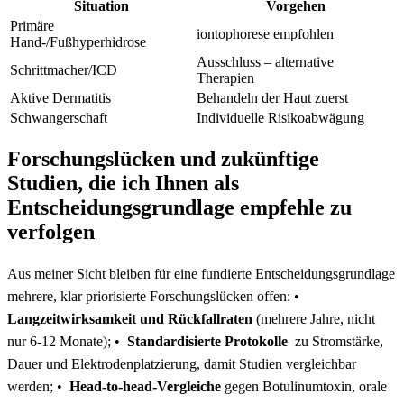
Situation
Vorgehen
Primäre
iontophorese ⁤empfohlen
Hand-/Fußhyperhidrose
Ausschluss – alternative
Schrittmacher/ICD
Therapien
Aktive Dermatitis
Behandeln der Haut ⁤zuerst
Schwangerschaft
Individuelle Risikoabwägung
Forschungslücken und zukünftige
Studien, die ich Ihnen ⁣als
Entscheidungsgrundlage empfehle zu
verfolgen
Aus meiner ⁣Sicht bleiben für eine fundierte Entscheidungsgrundlage
mehrere, ​klar priorisierte Forschungslücken offen: ⁢•
Langzeitwirksamkeit ⁢und Rückfallraten
(mehrere Jahre, nicht
nur 6-12 Monate); • ‌
Standardisierte Protokolle
⁢ zu Stromstärke,
Dauer und Elektrodenplatzierung, damit Studien‌ vergleichbar
werden; • ‌
Head‑to‑head‑Vergleiche
gegen ‍Botulinumtoxin, ​orale