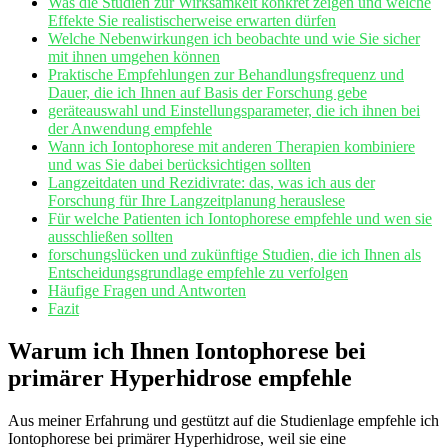
Was die Studien zur Wirksamkeit konkret zeigen und welche
Effekte Sie realistischerweise erwarten dürfen
Welche Nebenwirkungen⁢ ich beobachte und wie Sie sicher
mit ihnen umgehen können
Praktische Empfehlungen zur Behandlungsfrequenz‌ und
Dauer, die ich Ihnen auf‍ Basis der‌ Forschung gebe
geräteauswahl und Einstellungsparameter, die ich ihnen bei
der Anwendung empfehle
Wann ich ‍Iontophorese mit anderen Therapien kombiniere
und was Sie dabei berücksichtigen sollten
Langzeitdaten und Rezidivrate: das, was ich ⁤aus ⁣der
Forschung ⁢für ⁢Ihre Langzeitplanung ‌herauslese
Für welche Patienten ⁣ich Iontophorese empfehle ⁢und wen sie
ausschließen sollten
forschungslücken und zukünftige Studien, die ich⁢ Ihnen als
Entscheidungsgrundlage‌ empfehle zu verfolgen
Häufige Fragen ⁣und Antworten
Fazit
Warum ich Ihnen Iontophorese bei
primärer Hyperhidrose empfehle
Aus meiner Erfahrung⁣ und gestützt auf die Studienlage empfehle ich
Iontophorese bei primärer ‌Hyperhidrose, weil⁢ sie eine