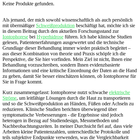
Keine Produkte gefunden.
Als jemand, ⁢der mich sowohl wissenschaftlich als auch persönlich
mit übermäßiger
Schweißproduktion
beschäftigt hat,⁤ möchte ich sie
in diesem Beitrag durch den aktuellen Forschungsstand zur
Iontophorese
bei
Hyperhidrose
führen. Ich habe klinische Studien
gelesen,‍ Patientenerfahrungen ausgewertet und die technische
Grundlage dieser Behandlung immer wieder praktisch begleitet –
aus dieser ​Kombination von theorie‌ und Praxis schöpfe ich die
Perspektive, die⁤ Sie hier vorfinden. Mein Ziel ist nicht, ​Ihnen eine⁢
Behandlung vorzuschreiben, sondern Ihnen evidenzbasierte
Informationen und eine kritische Einordnung der Daten​ an die ​Hand
zu geben,⁤ damit Sie besser einschätzen können, ob Iontophorese für⁤
Sie in Frage kommt.
Kurz zusammengefasst: ‌Iontophorese nutzt schwache
elektrische
Ströme
, um leitfähige Lösungen durch die Haut ​zu transportieren
⁢und so die Schweißproduktion an Händen, Füßen ​oder Achseln zu
reduzieren. Klinische Studien‌ berichten überwiegend über
symptomatische Verbesserungen -‍ die​ Ergebnisse sind⁢ jedoch
heterogen in Bezug auf Studiendesign, Messmethoden und‌
Nachbeobachtungszeiten. In meiner Durchsicht fiel ⁣auf, dass viele⁣
Arbeiten kleine Patienten­zahlen, unterschiedliche Protokolle und
teils subjektive Endpunkte verwenden, was ⁢die Vergleichbarkeit