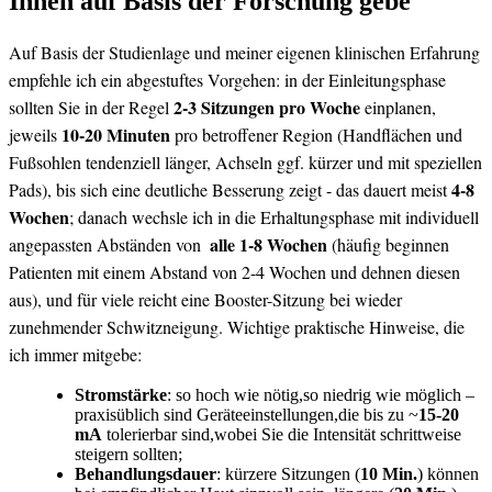
Ihnen auf Basis ‍der ​Forschung ⁤gebe
Auf Basis der Studienlage ⁤und meiner eigenen klinischen Erfahrung
empfehle ich ein abgestuftes Vorgehen: in​ der Einleitungsphase
2-3 Sitzungen pro Woche
sollten​ Sie in der Regel
einplanen,
10-20 Minuten
jeweils
⁣pro ‍betroffener Region (Handflächen und
Fußsohlen tendenziell ‍länger, Achseln ggf. ⁢kürzer und ​mit speziellen⁤
4-8
Pads), bis sich eine deutliche Besserung zeigt -⁣ das dauert meist
Wochen
; danach wechsle ich ⁢in die Erhaltungsphase mit individuell
alle 1-8 Wochen
angepassten Abständen ‌von ⁢
(häufig beginnen
Patienten mit einem Abstand von 2-4 Wochen und dehnen diesen
aus), und für viele reicht eine ​Booster-Sitzung ⁣bei wieder⁣
zunehmender Schwitzneigung.‍ Wichtige praktische Hinweise, die
ich immer ‌mitgebe:​
Stromstärke
: so hoch wie nötig,so‍ niedrig wie möglich –
praxisüblich sind Geräteeinstellungen,die bis zu ~
15-20
mA
tolerierbar sind,wobei Sie die ⁤Intensität schrittweise
⁤steigern ⁤sollten;
Behandlungsdauer
: kürzere‌ Sitzungen (
10 Min.
) können