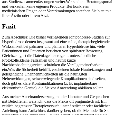
aus Studienzusammenfassungen weiter.Wir sind ein Beratungsportal
​und ⁣verkaufen⁣ keine eigenen Produkte. Bei konkreten
medizinischen Fragen oder ‍Vorerkrankungen ​sprechen Sie bitte mit
Ihrer ‌Ärztin ​oder Ihrem‍ Arzt.
Fazit
Zum​ Abschluss: ‍Die bisher ⁤vorliegenden ⁢Iontophorese-Studien ‍zur
Hyperhidrose deuten⁢ insgesamt⁣ auf eine echte, therapiebegleitende
Wirksamkeit bei‍ palmarer ⁢und plantarer Hyperhidrose hin; viele
Patientinnen und​ Patienten berichten von spürbarer‍ Besserung.
Gleichzeitig ⁢ist die⁤ Datenlage heterogen ​- ⁤unterschiedliche
Protokolle,kleine Fallzahlen und häufig⁣ kurze
Nachbeobachtungszeiten ⁤schränken die Verallgemeinerbarkeit
ein.Was ‍die Sicherheit betrifft, erscheinen lokale Hautreizungen⁢ und
gelegentliche⁢ Unannehmlichkeiten als die häufigsten⁣
Nebenwirkungen, schwerwiegende ⁢Komplikationen sind selten,
⁣doch ⁢gibt es ⁣klare Kontraindikationen (z. B. implantierbare
elektronische ‌Geräte), die Sie vor Anwendung⁤ abklären ‍sollten.
Aus meiner Auseinandersetzung ‌mit der Literatur⁢ und Gesprächen
mit Betroffenen weiß ich, dass‌ die Praxis oft ⁤pragmatisch ist: Ein
zeitlich begrenzter Therapieversuch ‍unter ärztlicher oder fachlicher
Anleitung kann Aufschluss⁣ darüber geben, ob die Methode für Sie