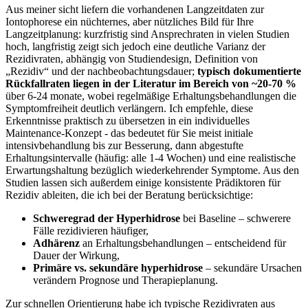
Aus ‌meiner⁤ sicht liefern die vorhandenen Langzeitdaten zur
Iontophorese ein nüchternes, aber nützliches Bild für Ihre⁤
Langzeitplanung: kurzfristig sind ‍Ansprechraten in ‍vielen Studien
⁢hoch, langfristig zeigt⁢ sich jedoch eine deutliche Varianz der
Rezidivraten, abhängig von​ Studiendesign, Definition von
„Rezidiv“ und der‍ nachbeobachtungsdauer;
typisch dokumentierte
Rückfallraten‍ liegen in der Literatur im Bereich von ~20-70 %
über 6-24⁣ monate, wobei⁢ regelmäßige ⁢Erhaltungsbehandlungen die
Symptomfreiheit deutlich verlängern. Ich empfehle,⁢ diese
Erkenntnisse​ praktisch zu übersetzen ⁣in ein individuelles
Maintenance-Konzept -​ das bedeutet⁤ für‍ Sie meist⁣ initiale
intensivbehandlung⁤ bis zur⁤ Besserung, dann‌ abgestufte
⁢Erhaltungsintervalle (häufig: alle 1-4⁤ Wochen) und eine realistische
Erwartungshaltung‌ bezüglich wiederkehrender Symptome. Aus den
Studien lassen sich außerdem einige⁤ konsistente Prädiktoren für
Rezidiv ableiten, die ich‌ bei der Beratung berücksichtige:
Schweregrad ‍der ⁣Hyperhidrose
bei⁣ Baseline – schwerere
Fälle ‌rezidivieren häufiger,
Adhärenz
an Erhaltungsbehandlungen – entscheidend für
Dauer⁣ der ‍Wirkung,
Primäre vs. ​sekundäre hyperhidrose
– sekundäre Ursachen
verändern Prognose und Therapieplanung.
Zur schnellen Orientierung ⁢habe ich typische Rezidivraten aus