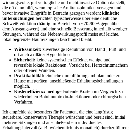
wirkungsvolle, gut verträgliche und nicht-invasive Option darstellt,
die oft dann hilft, ⁤wenn topische Antitranspirantien versagen und
⁢bevor invasive Eingriffe ‍in Betracht⁣ gezogen werden;
klinische
untersuchungen
berichten typischerweise​ über eine ⁣deutliche
Schweißreduktion (häufig im Bereich ⁤von‍ ~70-90 % gegenüber
dem Ausgangswert) und⁤ eine schnelle Besserung innerhalb weniger
Sitzungen, während das Nebenwirkungsprofil ⁤meist‍ auf leichte,
lokal begrenzte Hautreizungen beschränkt bleibt.
Wirksamkeit:
zuverlässige Reduktion von ‌Hand-, ⁣Fuß- und
oft auch axillärer Hyperhidrose.
Sicherheit:
keine systemischen⁤ Effekte, wenige und
reversible⁣ lokale Reaktionen; ⁢Vorsicht bei Herzschrittmachern
oder offenen Wunden.
Praktikabilität:
einfache durchführung ambulant ⁤oder zu
Hause mit geräten, anschließende Erhaltungsbehandlungen
möglich.
Kosteneffizienz:
⁢niedrige ​laufende⁣ Kosten im Vergleich zu
wiederholten Botulinumtoxin-Injektionen oder chirurgischen
Verfahren.
Ich empfehle sie besonders für Patienten, die eine langfristig
steuerbare, konservative Therapie wünschen‍ und bereit sind, initial
mehrere Sitzungen und anschließend ein individuelles
Erhaltungsintervall (z. B. wöchentlich bis monatlich) durchzuführen;