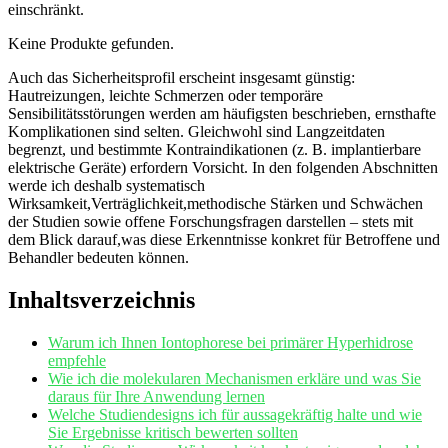
‍einschränkt.
Keine Produkte gefunden.
Auch das Sicherheitsprofil erscheint insgesamt⁤ günstig:
Hautreizungen, leichte ‌Schmerzen ⁣oder temporäre
Sensibilitätsstörungen werden⁤ am häufigsten beschrieben, ernsthafte
‌Komplikationen sind selten. Gleichwohl sind ⁣Langzeitdaten
begrenzt,‌ und bestimmte Kontraindikationen (z. B. implantierbare
elektrische‌ Geräte) erfordern ⁢Vorsicht. In den⁣ folgenden⁤ Abschnitten
werde ‍ich deshalb systematisch
Wirksamkeit,Verträglichkeit,methodische Stärken und Schwächen
der Studien sowie⁣ offene Forschungsfragen⁢ darstellen – stets ‍mit
dem​ Blick darauf,was ⁢diese Erkenntnisse ‌konkret ​für⁤ Betroffene und
Behandler bedeuten können.
Inhaltsverzeichnis
Warum ich ⁤Ihnen Iontophorese bei⁤ primärer Hyperhidrose
empfehle
Wie ich die ⁢molekularen Mechanismen erkläre und was Sie
daraus für Ihre Anwendung lernen
Welche Studiendesigns ich ‌für aussagekräftig halte und wie
Sie Ergebnisse kritisch bewerten sollten