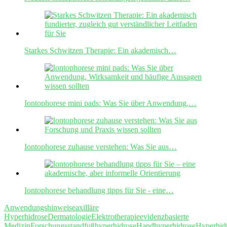
Starkes Schwitzen Therapie: Ein akademisch…
Iontophorese mini pads: Was Sie über Anwendung,…
Iontophorese zuhause verstehen: Was Sie aus…
Iontophorese behandlung tipps für Sie - eine…
Anwendungshinweise
axilläre
Hyperhidrose
Dermatologie
Elektrotherapie
evidenzbasierte
Medizin
Forschungsstand
fußhyperhidrose
Handhyperhidrose
Hyperhid