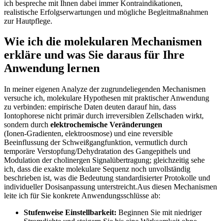
ich bespreche mit ⁣Ihnen dabei immer Kontraindikationen,
realistische Erfolgserwartungen und mögliche Begleitmaßnahmen
zur Hautpflege.
Wie ich die ⁢molekularen Mechanismen
erkläre und ​was Sie daraus für ‍Ihre
Anwendung lernen
In meiner eigenen Analyze der zugrundeliegenden Mechanismen
versuche ich, molekulare Hypothesen mit praktischer Anwendung
zu verbinden: empirische Daten deuten⁣ darauf ⁤hin,‌ dass
Iontophorese nicht primär‌ durch irreversiblen Zellschaden wirkt,
sondern‌ durch
elektrochemische Veränderungen
(Ionen‑Gradienten, elektroosmose) ⁢und eine reversible
‌Beeinflussung der ⁢Schweißgangfunktion, vermutlich durch
temporäre Verstopfung/Dehydratation des Gangepithels und
Modulation der‌ cholinergen Signalübertragung;‌ gleichzeitig⁢ sehe
ich, ‍dass die exakte molekulare Sequenz noch unvollständig
beschrieben ist, was die Bedeutung standardisierter Protokolle ⁣und
individueller Dosisanpassung ⁤unterstreicht.Aus diesen Mechanismen
leite ich für​ Sie konkrete Anwendungsschlüsse ab:
Stufenweise Einstellbarkeit:
⁢Beginnen Sie mit niedriger