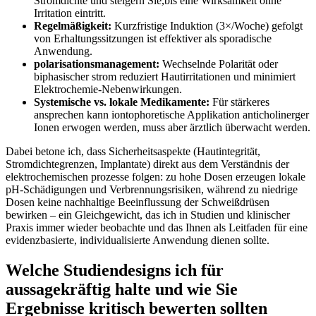
Stromdichte und ⁢steigern Sie,bis eine Wirksamkeit ohne
Irritation eintritt.
Regelmäßigkeit:
Kurzfristige Induktion (3×/Woche)‌ gefolgt
von ‍Erhaltungssitzungen ist effektiver⁣ als sporadische
Anwendung.
polarisationsmanagement:
Wechselnde Polarität oder
biphasischer strom reduziert Hautirritationen und minimiert
Elektrochemie‑Nebenwirkungen.
Systemische vs. lokale Medikamente:
Für stärkeres
ansprechen kann⁣ iontophoretische Applikation anticholinerger‌
Ionen erwogen werden, muss ‍aber ärztlich‌ überwacht werden.
Dabei betone ich, dass Sicherheitsaspekte (Hautintegrität,
Stromdichtegrenzen, Implantate) direkt aus dem⁢ Verständnis der
elektrochemischen⁤ prozesse ‍folgen: zu‌ hohe Dosen erzeugen‌ lokale
pH‑Schädigungen und Verbrennungsrisiken, während zu niedrige
Dosen ⁣keine nachhaltige ‍Beeinflussung der Schweißdrüsen
bewirken – ein Gleichgewicht, das ich in Studien und klinischer
Praxis immer wieder beobachte und das Ihnen als Leitfaden⁢ für ⁣eine
‌evidenzbasierte, individualisierte Anwendung dienen sollte.
Welche Studiendesigns ich für
aussagekräftig halte​ und wie Sie
Ergebnisse kritisch bewerten sollten