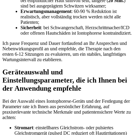
bei empfindlicher Haut sinnvoll sein, längere (
20 Min.
)
sind bei ausgeprägtem Schwitzen wirksamer;
Erwartungsmanagement
: ⁤60-90 % Reduktion ist
realistisch, aber‍ vollständig ‍trocken‌ werden nicht alle
⁤Patienten;
Sicherheit
: bei‌ Schwangerschaft, Herzschrittmacher/ICD
oder⁣ offenen Hautschäden ‌ist Iontophorese kontraindiziert.
Ich passe Frequenz und⁢ Dauer fortlaufend ​an ⁤Ihr Ansprechen und
Nebenwirkungsprofil an und‍ empfehle, die Therapie‍ nach den
ersten 6-12 ⁣Sitzungen ​zu evaluieren, um ein stabiles,⁢ langfristiges
Wartungsintervall zu etablieren.
Geräteauswahl und
Einstellungsparameter,​ die ich Ihnen‍ bei
der Anwendung empfehle
Bei der Auswahl eines ⁢Iontophorese-Geräts und der Festlegung der
Parameter ⁤rate ich Ihnen aus persönlicher Erfahrung, auf
praxisrelevante technische‍ Merkmale und patientensichere ⁤Werte zu
achten:
Stromart
: einstellbares Gleichstrom- ⁢oder​ pulsiertes‍
Gleichstromgerät (pulsed DC⁣ reduziert oft Hautirritationen)