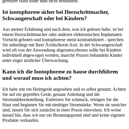
gereizter Haut sollte man nicht behandeln.
Ist iontophorese​ sicher bei Herzschrittmacher,​
Schwangerschaft oder bei Kindern?
Aus meiner Erfahrung⁢ und⁢ nach dem, was ‍ich gelesen habe, ist⁤ bei ​
einem Herzschrittmacher oder anderen ‍elektronischen Implantaten
Vorsicht⁤ geboten und Iontophorese meist kontraindiziert -⁤ sprechen
Sie unbedingt mit Ihrer Ärztin/ihrem Arzt. In der ⁢Schwangerschaft
wird oft von der​ Anwendung abgeraten,ebenso sollte bei​ Kindern
individuell abgewogen⁤ werden; manche Praxen behandeln⁤ Kinder
unter enger ärztlicher Überwachung.
Kann⁤ ich die Iontophorese zu hause durchführen‌
und worauf muss ich achten?
Ich habe ⁤mir ein Heimgerät⁤ angesehen und​ es selbst genutzt. Achten
Sie ⁢auf ein‌ geprüftes Gerät, genaue Anleitung und die
Stromstärkeeinstellung. ‍Entfernen Sie schmuck, ‌reinigen Sie die
Haut und beginnen Sie mit niedriger Stromstärke. Wenn sie⁣ unsicher
sind, lassen​ Sie sich zunächst in einer Praxis einweisen. Ich ​weise
darauf ⁢hin, dass wir nur ein Beratungsportal sind und keine‌ eigenen
Produkte verkaufen.