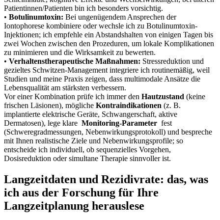
Patientinnen/Patienten bin‌ ich besonders vorsichtig.⁤
•
Botulinumtoxin:
Bei ungenügendem Ansprechen der
Iontophorese kombiniere oder wechsle ich ⁣zu Botulinumtoxin-
Injektionen; ich⁤ empfehle ein Abstandshalten ⁣von einigen ⁤Tagen bis
zwei Wochen zwischen den Prozeduren, um lokale Komplikationen
zu ​minimieren und‍ die Wirksamkeit zu bewerten.
•‍
Verhaltenstherapeutische Maßnahmen:
Stressreduktion und
gezieltes Schwitzen-Management ​integriere ich routinemäßig, weil
Studien und meine Praxis zeigen,‌ dass multimodale Ansätze ⁤die​
Lebensqualität am stärksten verbessern.
Vor einer​ Kombination prüfe⁤ ich immer den⁣
Hautzustand
(keine
frischen ⁢Läsionen), mögliche
Kontraindikationen
(z. B.
implantierte elektrische Geräte, Schwangerschaft, aktive
Dermatosen), lege ⁤klare ​
Monitoring‑Parameter
⁢ fest
(Schweregradmessungen, Nebenwirkungsprotokoll)‍ und bespreche
mit Ihnen realistische ‍Ziele und ‌Nebenwirkungsprofile; so
entscheide ich individuell, ‍ob sequenzielles Vorgehen,
Dosisreduktion oder simultane Therapie sinnvoller ist.
Langzeitdaten und Rezidivrate: das, was
ich aus ‍der ⁣Forschung für ⁢Ihre
Langzeitplanung herauslese