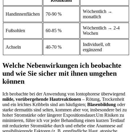
Reduktion
Wöchentlich →
Handinnenflächen
70-90⁢ %
monatlich
Wöchentlich → 2-4
Fußsohlen
60-85 %
Wochen
Individuell, oft
Achseln
40-70 %
⁢ergänzend
Welche Nebenwirkungen ich beobachte
und wie Sie‍ sicher mit‍ ihnen umgehen
können
Ich beobachte bei der Anwendung⁢ von‍ Iontophorese überwiegend
milde, vorübergehende‍ Hautreaktionen
– Rötung,​ Trockenheit
und ein leichtes Kribbeln sind am häufigsten;
Blasenbildung
oder
starke dermatitis‍ sind ⁢selten, kommen aber vor, insbesondere bei​ zu
hoher‍ Stromstärke⁣ oder längerer Expositionsdauer.Um Risiken zu⁤
minimieren, ‌führe ich ‍vor jeder Behandlung⁤ einen ⁣kurzen Testlauf
mit reduzierter Stromstärke durch und erhebe eine Anamnese auf
sensibilisierende Faktoren ⁤(z. B. empfindliche Haut, ⁣atopische