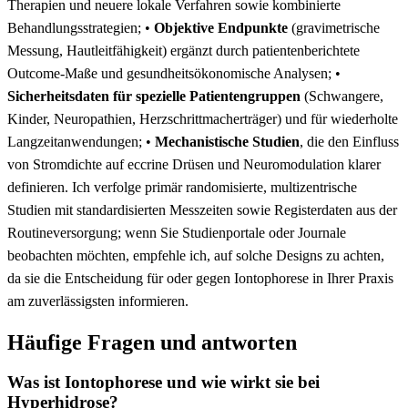
Therapien ‌und neuere lokale ‌Verfahren sowie kombinierte
Behandlungsstrategien; •
Objektive Endpunkte
(gravimetrische
Messung, Hautleitfähigkeit) ergänzt durch patientenberichtete
Outcome‑Maße und gesundheitsökonomische Analysen; •
Sicherheitsdaten für spezielle Patientengruppen
(Schwangere,
Kinder, ⁤Neuropathien, Herzschrittmacherträger) und für⁢ wiederholte
Langzeitanwendungen; •
Mechanistische Studien
, die den Einfluss
von Stromdichte auf⁢ eccrine Drüsen und Neuromodulation klarer
definieren. Ich verfolge primär​ randomisierte, ⁣multizentrische
Studien mit standardisierten‍ Messzeiten sowie Registerdaten‍ aus der
Routineversorgung; ​wenn Sie Studienportale‍ oder Journale
beobachten möchten, empfehle ich, auf ​solche Designs zu achten,
da sie die Entscheidung für oder gegen ‌Iontophorese in Ihrer Praxis
‌am zuverlässigsten ⁣informieren.
Häufige Fragen ⁣und​ antworten
Was ist Iontophorese und wie wirkt sie bei
Hyperhidrose?