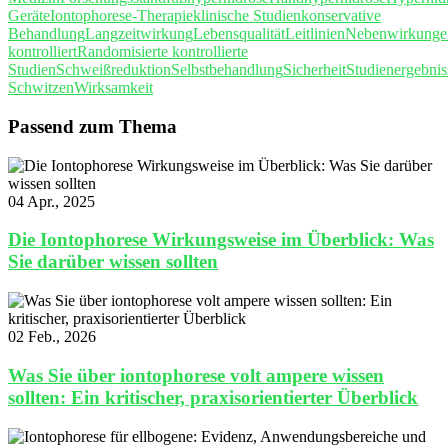
Geräte
Iontophorese-Therapie
klinische Studien
konservative
Behandlung
Langzeitwirkung
Lebensqualität
Leitlinien
Nebenwirkunge
kontrolliert
Randomisierte kontrollierte
Studien
Schweißreduktion
Selbstbehandlung
Sicherheit
Studienergebnis
Schwitzen
Wirksamkeit
Passend zum Thema
04 Apr., 2025
Die Iontophorese Wirkungsweise im Überblick: Was
Sie darüber wissen sollten
02 Feb., 2026
Was Sie über iontophorese volt ampere wissen
sollten: Ein kritischer, praxisorientierter Überblick