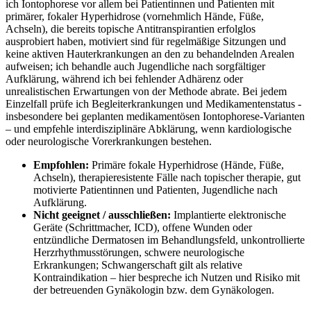
ich ​Iontophorese vor‌ allem bei Patientinnen und Patienten mit
primärer, fokaler Hyperhidrose (vornehmlich Hände, Füße,
Achseln),⁤ die bereits topische Antitranspirantien erfolglos
ausprobiert haben, motiviert sind für ‌regelmäßige Sitzungen und
keine aktiven ‌Hauterkrankungen an den zu‍ behandelnden‍ Arealen
aufweisen; ich behandle auch Jugendliche nach sorgfältiger
Aufklärung, während ich bei‍ fehlender Adhärenz oder
⁣unrealistischen Erwartungen ‍von der ‍Methode ⁢abrate. Bei jedem‌
Einzelfall prüfe ich Begleiterkrankungen und Medikamentenstatus ‍-
insbesondere⁢ bei ⁢geplanten medikamentösen Iontophorese-Varianten
– und empfehle ‌interdisziplinäre Abklärung,​ wenn kardiologische
oder neurologische ‌Vorerkrankungen bestehen.
Empfohlen:
Primäre fokale Hyperhidrose (Hände,​ Füße,
Achseln), therapieresistente Fälle nach ‍topischer therapie, gut
motivierte Patientinnen und ​Patienten, Jugendliche nach
Aufklärung.
Nicht geeignet‍ / ausschließen:
Implantierte elektronische
Geräte (Schrittmacher, ICD), offene Wunden oder ​
entzündliche​ Dermatosen im Behandlungsfeld, unkontrollierte‍
Herzrhythmusstörungen, schwere neurologische
Erkrankungen; Schwangerschaft gilt als relative
⁤Kontraindikation – hier bespreche ich ‌Nutzen und Risiko mit
der betreuenden Gynäkologin bzw.​ dem Gynäkologen.