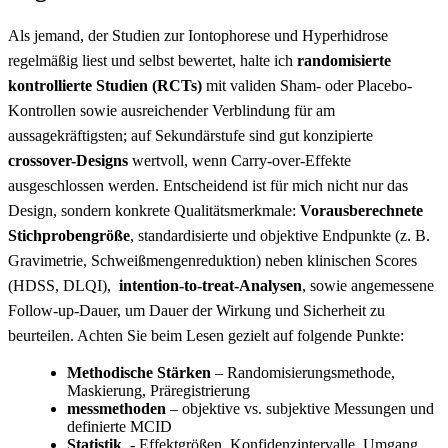
Als jemand, der Studien zur Iontophorese und Hyperhidrose
regelmäßig liest und⁢ selbst bewertet, halte ich‌
randomisierte
kontrollierte Studien⁣ (RCTs)
mit validen Sham- ‌oder Placebo-
Kontrollen sowie ausreichender⁢ Verblindung für am
aussagekräftigsten; auf ⁣Sekundärstufe sind gut konzipierte
crossover-Designs
wertvoll, wenn Carry‑over-Effekte
ausgeschlossen werden. Entscheidend ‍ist für mich nicht nur ⁢das
Design, sondern​ konkrete Qualitätsmerkmale:
Vorausberechnete
Stichprobengröße
, standardisierte ‌und objektive ‍Endpunkte⁣ (z. B.‌
Gravimetrie, Schweißmengenreduktion)‌ neben klinischen⁣ Scores
(HDSS, DLQI), ‌
intention-to-treat-Analysen
, sowie angemessene⁤
Follow‑up‑Dauer, um Dauer der Wirkung und Sicherheit zu
beurteilen. Achten Sie beim Lesen gezielt auf folgende Punkte:
Methodische Stärken
– Randomisierungsmethode,
Maskierung, Präregistrierung
messmethoden
– objektive vs. subjektive ⁢Messungen und
definierte MCID
Statistik
⁢ -‌ Effektgrößen, Konfidenzintervalle, ⁢Umgang ​