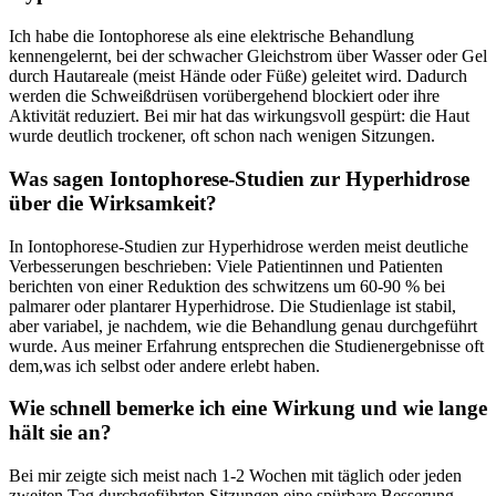
Ich habe die Iontophorese als eine elektrische Behandlung
kennengelernt, bei ‌der schwacher Gleichstrom über Wasser ​oder Gel
durch Hautareale (meist‌ Hände oder ​Füße) geleitet wird. ⁢Dadurch
werden ⁣die Schweißdrüsen vorübergehend blockiert oder ihre
Aktivität reduziert. Bei mir hat das wirkungsvoll gespürt: die Haut
wurde⁣ deutlich​ trockener, oft schon nach wenigen Sitzungen.
Was sagen Iontophorese‑Studien zur ​Hyperhidrose
über‌ die Wirksamkeit?
In Iontophorese‑Studien zur Hyperhidrose werden meist deutliche
Verbesserungen ​beschrieben: Viele Patientinnen und Patienten
berichten ⁤von einer Reduktion ⁣des schwitzens um 60-90 ⁣% bei
palmarer⁤ oder plantarer Hyperhidrose. ‍Die Studienlage ist stabil,
aber‍ variabel, je nachdem, wie die Behandlung genau durchgeführt
wurde.‍ Aus meiner‌ Erfahrung entsprechen die Studienergebnisse oft
dem,was‌ ich selbst⁣ oder andere erlebt ⁣haben.
Wie schnell bemerke ich eine Wirkung und wie lange
hält sie an?
Bei mir zeigte sich meist nach 1-2⁢ Wochen ‌mit täglich oder jeden⁢
zweiten ⁢Tag durchgeführten Sitzungen eine spürbare Besserung.