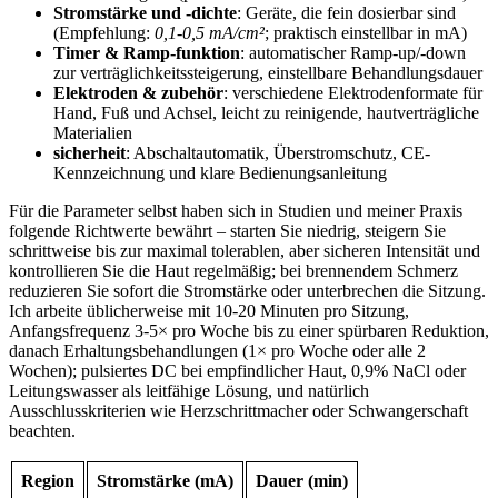
Stromstärke und -dichte
: Geräte, die fein dosierbar sind
(Empfehlung:
0,1-0,5 mA/cm²
; praktisch einstellbar in mA)
Timer & Ramp-funktion
: automatischer‍ Ramp-up/-down
zur ⁤verträglichkeitssteigerung, einstellbare Behandlungsdauer
Elektroden & zubehör
: verschiedene Elektrodenformate für
Hand, Fuß⁢ und Achsel, ‍leicht zu⁢ reinigende, hautverträgliche
Materialien
sicherheit
: Abschaltautomatik, Überstromschutz,⁤ CE-
Kennzeichnung‌ und klare Bedienungsanleitung
Für die Parameter selbst haben sich in⁤ Studien und ⁢meiner ‍Praxis
folgende ⁣Richtwerte⁢ bewährt – starten Sie niedrig,⁣ steigern Sie⁢
schrittweise bis zur⁣ maximal tolerablen, aber sicheren Intensität und
kontrollieren Sie ⁢die Haut regelmäßig; bei brennendem Schmerz
reduzieren Sie sofort die Stromstärke ⁣oder unterbrechen die Sitzung.
Ich arbeite üblicherweise mit 10-20 ⁤Minuten‌ pro ‌Sitzung,
Anfangsfrequenz 3-5× pro Woche bis⁤ zu einer spürbaren Reduktion,
danach Erhaltungsbehandlungen (1× pro Woche oder alle 2
Wochen); pulsiertes DC ⁤bei ⁢empfindlicher Haut, 0,9%​ NaCl ⁢oder⁢
Leitungswasser als leitfähige ⁤Lösung, ⁤und natürlich
Ausschlusskriterien wie Herzschrittmacher oder Schwangerschaft
beachten.
Region
Stromstärke (mA)
Dauer (min)