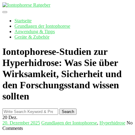
Skip
to
content
Startseite
Grundlagen der Iontophorese
Anwendung & Tipps
Geräte & Zubehör
Iontophorese-Studien zur
Hyperhidrose: Was Sie über
Wirksamkeit, Sicherheit und
den Forschungsstand wissen
sollten
Search
Search
for:
20
Dez.
20. Dezember 2025
Grundlagen der Iontophorese
,
Hyperhidrose
No
Comments