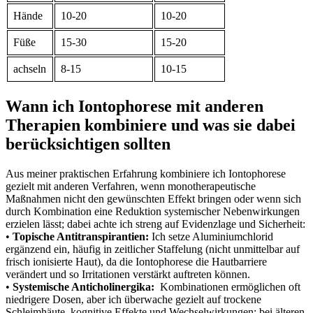
Hände
10-20
10-20
Füße
15-30
15-20
achseln
8-15
10-15
Wann ich Iontophorese⁢ mit anderen
Therapien ​kombiniere und was sie ‍dabei
berücksichtigen sollten
Aus meiner praktischen Erfahrung kombiniere ich Iontophorese
gezielt mit anderen Verfahren, ⁢wenn monotherapeutische
Maßnahmen⁣ nicht ‌den gewünschten Effekt bringen oder wenn sich
durch Kombination eine Reduktion systemischer Nebenwirkungen
⁢erzielen lässt; dabei achte ich streng auf⁣ Evidenzlage und ⁢Sicherheit:
•
Topische Antitranspirantien:
Ich setze‍ Aluminiumchlorid
ergänzend‌ ein, häufig in ​zeitlicher ⁢Staffelung (nicht⁢ unmittelbar auf
frisch ionisierte Haut), da die ‌Iontophorese die Hautbarriere
verändert und so⁤ Irritationen⁣ verstärkt auftreten ⁣können. ⁣
•
Systemische Anticholinergika:
⁢ Kombinationen ermöglichen oft
niedrigere Dosen, aber ich überwache gezielt auf trockene
Schleimhäute, kognitive Effekte ⁤und Wechselwirkungen; bei älteren