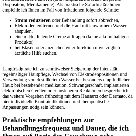
Disposition, Medikamente). ⁣Als ⁤praktische Sofortmaßnahmen
empfehle ich Ihnen im Fall‌ von⁣ Irritationen ⁣folgende ⁤Schritte:
Strom⁢ reduzieren
oder ⁤Behandlung⁣ sofort abbrechen,
Elektroden entfernen und‌ die Haut mit lauwarmem Wasser
abspülen,
eine‍ milde, fettende Creme ⁢auftragen (keine‌ alkoholhaltigen
Produkte),
bei Blasen ​oder anzeichen einer Infektion unverzüglich
ärztliche Hilfe suchen.
Langfristig rate ich⁤ zu schrittweiser ‌Steigerung der ⁤Intensität,
regelmäßiger Hautpflege, Wechsel von Elektrodenpositionen und
Verwendung von⁢ destilliertem ⁣Wasser​ bei​ besonders⁣ empfindlicher ​
Haut; bei bestehender medikation,‍ Schwangerschaft, implantierten
elektronischen Geräten⁤ oder⁢ unsicheren Reaktionen bespreche ich ​
das weitere Vorgehen ‌frühzeitig⁣ mit dem Hausarzt oder⁢ Dermato, da
hier individuelle Kontraindikationen und therapeutische
Anpassungen nötig sein können.
Praktische empfehlungen zur
Behandlungsfrequenz und Dauer,​ die ich‌