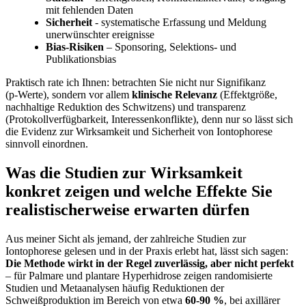
mit‍ fehlenden Daten
Sicherheit
-⁤ systematische Erfassung und ⁤Meldung
unerwünschter ereignisse
Bias‑Risiken
– Sponsoring, Selektions- und
Publikationsbias
Praktisch rate ich Ihnen: betrachten Sie nicht nur ⁢Signifikanz
(p‑Werte), sondern vor allem
klinische Relevanz
(Effektgröße,
nachhaltige Reduktion des ​Schwitzens) und transparenz
(Protokollverfügbarkeit, Interessenkonflikte), denn nur so lässt sich
die Evidenz zur Wirksamkeit und Sicherheit von Iontophorese​
sinnvoll einordnen.
Was die⁢ Studien zur Wirksamkeit
konkret zeigen und welche Effekte Sie
realistischerweise erwarten dürfen
Aus meiner Sicht als jemand, der zahlreiche Studien zur
Iontophorese gelesen und in der Praxis erlebt hat, lässt sich sagen: ⁤
Die Methode wirkt in der Regel ‍zuverlässig, aber nicht perfekt
– für Palmare und plantare Hyperhidrose zeigen randomisierte
Studien ⁢und Metaanalysen häufig Reduktionen der
Schweißproduktion ‍im ​Bereich von etwa
60-90 ​%
, bei‌ axillärer⁣