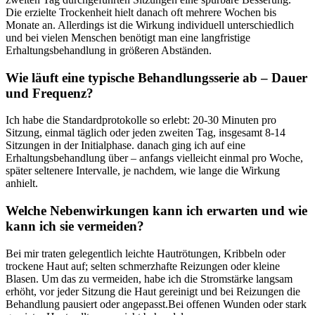
‌Die erzielte Trockenheit hielt danach oft mehrere Wochen⁤ bis
Monate an. ⁢Allerdings ist die Wirkung individuell unterschiedlich
und ⁢bei vielen Menschen benötigt man eine⁣ langfristige
Erhaltungsbehandlung in größeren ⁣Abständen.
Wie läuft eine ⁢typische Behandlungsserie ⁢ab – Dauer
​und Frequenz?
Ich habe die⁤ Standardprotokolle so ⁤erlebt:⁢ 20-30 Minuten pro
Sitzung, einmal täglich oder jeden zweiten Tag, insgesamt ​8-14
Sitzungen​ in der Initialphase. danach⁣ ging ich auf eine
⁤Erhaltungsbehandlung über – anfangs vielleicht einmal pro⁤ Woche,
⁢später‌ seltenere ⁢Intervalle, je nachdem, wie lange⁢ die Wirkung‍
anhielt.
Welche‌ Nebenwirkungen kann ich erwarten und ‍wie
kann ich ‌sie vermeiden?
Bei ‍mir⁢ traten gelegentlich leichte Hautrötungen,⁤ Kribbeln oder
trockene Haut auf; selten schmerzhafte Reizungen⁢ oder kleine
Blasen. Um ​das zu vermeiden, habe⁣ ich die Stromstärke langsam
erhöht, vor jeder Sitzung die Haut gereinigt und bei Reizungen ‍die
Behandlung⁣ pausiert oder angepasst.Bei offenen Wunden oder stark