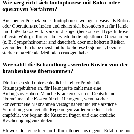
Wie vergleicht sich Iontophorese mit Botox oder
‌operativen Verfahren?
Aus‍ meiner Perspektive ist Iontophorese weniger⁤ invasiv als Botox-
oder Operationsmethoden und eignet sich besonders gut für Hände
⁢und Füße. botox wirkt ⁢stark und länger (bei axillärer Hyperhidrose
oft erste Wahl), erfordert aber wiederholte Injektionen.Operationen
(z. B. Sympathektomie)‌ sind ⁢dauerhaft, aber mit höheren Risiken
‍verbunden. ​Ich habe⁤ meist mit Iontophorese begonnen, bevor ich
stärker eingreifende Methoden erwogen habe.
Wer zahlt die Behandlung ​- werden Kosten von der
krankenkasse ⁤übernommen?
Die Kosten sind ⁢unterschiedlich: In⁤ einer Praxis fallen
Sitzungsgebühren an,⁤ für Heimgeräte zahlt man eine
Anfangsinvestition. Manche Krankenkassen ⁤in Deutschland‌
übernehmen die Kosten ⁣für ein Heimgerät,​ wenn vorher
konventionelle Maßnahmen versagt haben und‌ eine ärztliche
⁢Verordnung vorliegt; die Regelungen variieren ‌jedoch. Ich
empfehle, vor beginn ​die Kasse zu fragen und ‌eine ärztliche
‌Bescheinigung einzuholen.
Hinweis: Ich gebe hier nur Informationen aus ​eigener Erfahrung​ und