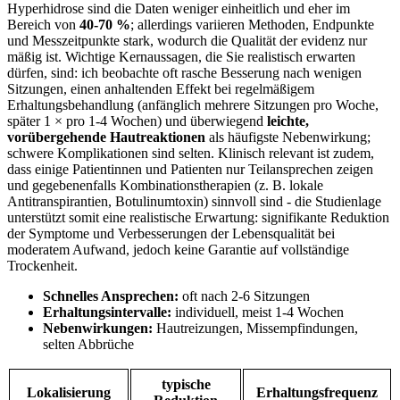
Hyperhidrose sind die ‍Daten ⁢weniger einheitlich⁢ und eher im
Bereich von
40-70‍ %
; allerdings variieren ‌Methoden,⁢ Endpunkte
und Messzeitpunkte stark, wodurch die Qualität der evidenz nur
mäßig ist.‍ Wichtige ‍Kernaussagen, die Sie ⁣realistisch erwarten
dürfen, sind: ich beobachte oft ‍rasche‍ Besserung nach wenigen‍
Sitzungen, einen anhaltenden​ Effekt bei regelmäßigem
‌Erhaltungsbehandlung (anfänglich mehrere Sitzungen pro Woche, ​
später 1 × pro 1-4⁢ Wochen)​ und überwiegend
leichte,
vorübergehende Hautreaktionen
‍als häufigste Nebenwirkung;
schwere Komplikationen sind selten. Klinisch relevant ist zudem,
dass einige ⁤Patientinnen und ⁤Patienten nur Teilansprechen zeigen
und gegebenenfalls Kombinationstherapien (z. B. lokale
Antitranspirantien, Botulinumtoxin) sinnvoll sind -‍ die Studienlage
unterstützt‌ somit eine realistische Erwartung: signifikante Reduktion
der ⁢Symptome⁣ und Verbesserungen der Lebensqualität bei
moderatem Aufwand, jedoch keine Garantie​ auf vollständige
‍Trockenheit.
Schnelles Ansprechen:
oft nach 2-6 ‌Sitzungen
Erhaltungsintervalle:
individuell, meist 1-4 Wochen
Nebenwirkungen:
Hautreizungen, Missempfindungen, ​
selten Abbrüche
typische​
Lokalisierung
Erhaltungsfrequenz