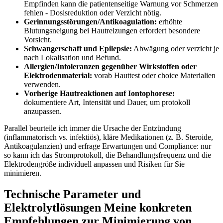
Empfinden kann die patientenseitige ⁢Warnung⁣ vor Schmerzen
fehlen ‌- Dosisreduktion ⁣oder Verzicht nötig.
Gerinnungsstörungen/Antikoagulation:
erhöhte
Blutungsneigung ‍bei Hautreizungen ⁢erfordert besondere
Vorsicht.
Schwangerschaft und Epilepsie:
Abwägung oder verzicht⁤ je
⁢nach ⁢Lokalisation⁣ und Befund.
Allergien/Intoleranzen gegenüber Wirkstoffen ⁣oder ​
Elektrodenmaterial:
vorab Hauttest oder ⁢choice Materialien⁢
verwenden.
Vorherige ⁣Hautreaktionen auf Iontophorese:
‌dokumentiere​ Art, Intensität und ‍Dauer, um protokoll
anzupassen.
Parallel beurteile ich immer die Ursache der Entzündung
(inflammatorisch vs. infektiös),⁢ kläre Medikationen (z. B. Steroide,
Antikoagulanzien)​ und erfrage Erwartungen und Compliance: nur
so kann ich​ das Stromprotokoll, die Behandlungsfrequenz und die
Elektrodengröße individuell anpassen und Risiken‌ für Sie
minimieren.
Technische Parameter und
Elektrolytlösungen ​Meine konkreten
Empfehlungen zur Minimierung von