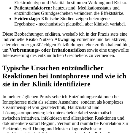
Elektrodentyp⁤ und Polarität bestimmen Wirkung ⁣und Risiko.
Patientenfaktoren:
hautzustand,⁣ Medikationsstatus und
entzündliches⁤ Grundgeschehen verändern‍ die⁢ Effektstärke.
Evidenzlage:
Klinische Studien​ zeigen heterogene
Ergebnisse -‌ mechanistisch plausibel,⁢ aber⁣ klinisch variabel.
⁢Diese Beobachtungen erklären, weshalb ich in der ⁣Praxis stets eine
individuelle Risiko-Nutzen-Abwägung vornehme und bei aktiven, ​
eiternden oder großflächigen ⁣Entzündungen eher zurückhaltend bin,
um
Verbrennungs- oder‍ Irritationsrisiken
sowie eine ungewollte
Intensivierung des ‌entzündlichen Geschehens zu vermeiden.
Typische Ursachen ‍entzündlicher
Reaktionen​ bei ⁢Iontophorese ‍und wie ⁣ich
sie in der‌ Klinik identifiziere
In meiner täglichen Praxis sehe ich⁤ Entzündungsreaktionen bei
Iontophorese nicht als seltene⁢ Ausnahme,​ sondern als komplexes⁢
zusammenspiel von⁤ gerätetechnik, Hautzustand ⁢und⁢
Lösungskomponenten; ich unterscheide dabei systematisch
zwischen irritativen, infektiösen und allergischen Reaktionen und
dokumentiere ‍sofort Beginn, Verlauf und räumliche Korrelation zur
Elektrode, ⁣weil ⁤Timing und ​Muster diagnostisch sehr