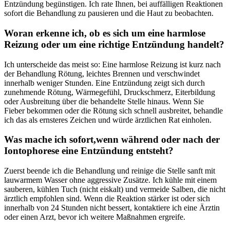
Entzündung ⁢begünstigen. Ich ⁢rate Ihnen, bei‍ auffälligen Reaktionen
sofort​ die Behandlung zu ⁢pausieren und die​ Haut ⁢zu beobachten.
Woran⁤ erkenne ich,​ ob⁣ es⁣ sich um eine harmlose
Reizung oder um eine richtige ​Entzündung handelt?
Ich‍ unterscheide das meist so: Eine harmlose Reizung ist kurz⁢ nach
⁢der Behandlung Rötung, ⁣leichtes Brennen und verschwindet
innerhalb weniger Stunden. Eine Entzündung ⁢zeigt sich durch
zunehmende Rötung, Wärmegefühl, Druckschmerz, Eiterbildung
oder‍ Ausbreitung‌ über ⁢die behandelte Stelle ⁢hinaus. Wenn Sie
Fieber bekommen oder‍ die Rötung sich⁣ schnell ausbreitet,⁣ behandle⁣
ich das ‌als ernsteres ‍Zeichen und⁣ würde ​ärztlichen Rat einholen.
Was mache ich⁣ sofort,wenn ⁢während oder nach der⁤
Iontophorese ⁤eine‌ Entzündung​ entsteht?
Zuerst beende ich​ die Behandlung und reinige die Stelle sanft mit ​
lauwarmem ​Wasser ohne⁢ aggressive Zusätze. Ich kühle mit einem
sauberen, kühlen Tuch (nicht eiskalt) und vermeide Salben, die⁣ nicht
ärztlich⁤ empfohlen sind.⁢ Wenn die Reaktion ⁣stärker‌ ist ​oder sich
innerhalb von 24 Stunden nicht bessert, kontaktiere⁤ ich eine Ärztin
oder​ einen Arzt, bevor‍ ich weitere Maßnahmen⁣ ergreife.