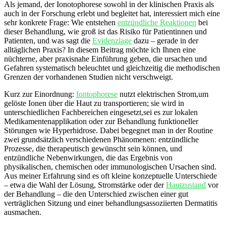
Als jemand, der Ionotophorese sowohl in der klinischen⁤ Praxis als
auch in der Forschung erlebt und begleitet hat, interessiert‍ mich ‌eine
sehr konkrete‍ Frage: Wie ‍entstehen
entzündliche Reaktionen
bei‍
dieser Behandlung, wie ‍groß ist das Risiko für Patientinnen und
Patienten, und ‍was sagt die
Evidenzlage
dazu – gerade⁣ in der
alltäglichen ⁤Praxis? In diesem Beitrag ⁣möchte ich Ihnen ⁢eine
nüchterne, aber praxisnahe Einführung​ geben,‌ die ursachen und
Gefahren systematisch‌ beleuchtet und gleichzeitig die methodischen
Grenzen ⁢der​ vorhandenen Studien nicht verschweigt.
Kurz ⁢zur Einordnung:
Iontophorese
nutzt elektrischen⁤ Strom,um
gelöste Ionen über die ​Haut zu⁤ transportieren; sie wird in​
unterschiedlichen Fachbereichen eingesetzt,sei es ​zur lokalen
Medikamentenapplikation oder​ zur Behandlung funktioneller
Störungen ​wie⁤ Hyperhidrose. Dabei ⁣begegnet ⁣man in​ der Routine
zwei grundsätzlich verschiedenen Phänomenen: entzündliche
Prozesse, die therapeutisch gewünscht⁣ sein können, und
entzündliche‌ Nebenwirkungen, die⁤ das‍ Ergebnis von
⁢physikalischen, chemischen⁣ oder ‍immunologischen ‌Ursachen ⁤sind.​
Aus meiner Erfahrung sind es oft ‍kleine konzeptuelle Unterschiede
– etwa⁣ die Wahl der Lösung, Stromstärke oder der
Hautzustand
vor
‍der Behandlung – die den Unterschied‍ zwischen einer gut ​
verträglichen Sitzung und einer ‍behandlungsassoziierten Dermatitis
ausmachen.