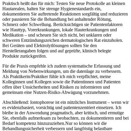
Praktisch ‍heißt das für⁢ mich: ⁤Testen ⁤Sie neue Protokolle an kleinen
Hautarealen,⁣ halten Sie strenge ​Hygienestandards ein,
dokumentieren Sie ​auftretende⁤ Reaktionen sorgfältig‍ und ​reduzieren⁤
oder pausieren Sie‌ die Behandlung bei‌ anhaltender Rötung,
Schmerz oder ​Schwellung. Berücksichtigen sie Patientenfaktoren
wie Hauttyp, Vorerkrankungen, lokale‍ Hauterkrankungen und
Medikation – ⁣und scheuen Sie sich nicht, bei unklaren oder
schweren ‍Entzündungszeichen dermatologischen Rat einzuholen.
Bei Geräten und Elektrolytlösungen sollten Sie den
Herstellerangaben​ folgen und auf geprüfte,​ klinisch belegte
⁣Produkte ​zurückgreifen.
Für die Praxis empfehle ​ich ⁢zudem systematische Erfassung und ​
Meldung ⁤von⁣ Nebenwirkungen, um die ⁢datenlage​ zu verbessern.
Als Praktikerin/Praktiker fühle‍ ich mich verpflichtet, meine
Kolleginnen und Kollegen ⁣sowie die‌ Patientinnen und Patienten
offen über Unsicherheiten und​ Risiken zu informieren und
gemeinsam eine Nutzen‑Risiko‑Abwägung vorzunehmen.
Abschließend: ⁢Iontophorese ‍ist ein nützliches Instrument – wenn wir
⁢es evidenzbasiert, vorsichtig⁤ und patientenzentriert einsetzen. Ich
‍bleibe in ⁣der ⁤Anwendung pragmatisch, aber kritisch, und​ ermutige
⁢Sie,‍ ebenfalls aufmerksam ⁤zu‍ beobachten,⁣ zu dokumentieren und bei⁣
Bedarf kompetenz‍ hinzuzuziehen.Nur so können ⁤wir die
Behandlungssicherheit verbessern und langfristig belastbare