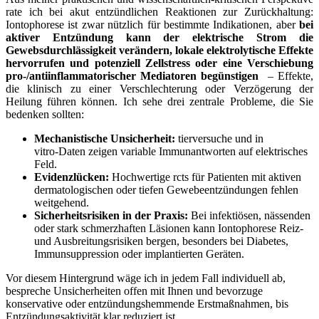
rate ich ‍bei akut entzündlichen Reaktionen zur Zurückhaltung:
Iontophorese ist​ zwar nützlich ⁤für ⁣bestimmte Indikationen, aber
bei
aktiver Entzündung kann der elektrische ‌Strom die
Gewebsdurchlässigkeit ‍verändern, lokale elektrolytische Effekte
⁤hervorrufen und potenziell​ Zellstress ‌oder eine Verschiebung
pro‑/antiinflammatorischer ‌Mediatoren begünstigen
⁢ – Effekte,
die klinisch zu einer ⁣Verschlechterung oder Verzögerung ​der
Heilung führen können. Ich sehe drei⁣ zentrale Probleme, die Sie
bedenken‍ sollten:
Mechanistische Unsicherheit:
⁢tierversuche​ und in
vitro‑Daten zeigen variable ⁢Immunantworten auf elektrisches
Feld.
Evidenzlücken:
Hochwertige ‍rcts für Patienten mit aktiven
dermatologischen‌ oder tiefen Gewebeentzündungen ‍fehlen​
weitgehend.
Sicherheitsrisiken​ in​ der Praxis:
Bei infektiösen, nässenden
oder stark schmerzhaften Läsionen kann Iontophorese Reiz-
und ‌Ausbreitungsrisiken⁣ bergen, besonders bei ⁢Diabetes,
Immunsuppression oder implantierten Geräten.
Vor diesem⁤ Hintergrund wäge ich in jedem Fall individuell ab,
bespreche Unsicherheiten offen mit Ihnen und⁢ bevorzuge
konservative oder entzündungshemmende‌ Erstmaßnahmen, bis
Entzündungsaktivität klar⁣ reduziert ist.