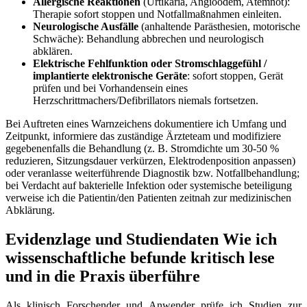
Allergische Reaktionen
(Urtikaria, Angioödem, Atemnot):
Therapie ⁢sofort stoppen und ⁤Notfallmaßnahmen einleiten.
Neurologische Ausfälle
(anhaltende⁤ Parästhesien,⁢ motorische
Schwäche): Behandlung abbrechen und neurologisch
abklären.
Elektrische⁤ Fehlfunktion oder Stromschlaggefühl /
implantierte elektronische Geräte
:‌ sofort ‍stoppen, Gerät
prüfen und bei Vorhandensein eines
Herzschrittmachers/Defibrillators niemals​ fortsetzen.
Bei Auftreten⁣ eines Warnzeichens dokumentiere ich Umfang und
Zeitpunkt, informiere das zuständige Ärzteteam und modifiziere
gegebenenfalls die Behandlung⁢ (z. ⁢B. Stromdichte um 30-50 ⁢%
reduzieren, Sitzungsdauer verkürzen, Elektrodenposition anpassen)⁣
oder ‍veranlasse⁢ weiterführende Diagnostik bzw. Notfallbehandlung;
bei Verdacht auf bakterielle Infektion⁤ oder‍ systemische⁣ beteiligung
⁤verweise ich die Patientin/den Patienten zeitnah zur medizinischen
Abklärung.
Evidenzlage und Studiendaten⁢ Wie ich
wissenschaftliche befunde‍ kritisch‌ lese
und in die Praxis überführe
Als klinisch Forschender und Anwender prüfe ich Studien zur‍