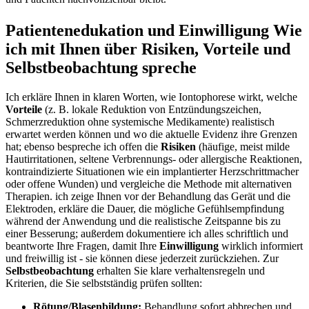
Patientenedukation und Einwilligung Wie
ich mit Ihnen über Risiken, Vorteile und
Selbstbeobachtung‍ spreche
Ich erkläre Ihnen in klaren‍ Worten, wie Iontophorese ⁢wirkt, welche
Vorteile
(z. B.⁢ lokale Reduktion von⁣ Entzündungszeichen,
⁢Schmerzreduktion ohne⁤ systemische Medikamente)⁣ realistisch
erwartet ⁢werden können​ und wo die aktuelle⁤ Evidenz ihre Grenzen​
hat; ebenso bespreche ich ⁢offen die
Risiken
(häufige, meist milde
Hautirritationen, ⁢seltene Verbrennungs-⁢ oder allergische Reaktionen,
⁣kontraindizierte Situationen‌ wie ein implantierter Herzschrittmacher
oder offene Wunden) und vergleiche die Methode mit alternativen
Therapien. ich zeige ⁢Ihnen vor der Behandlung‍ das Gerät und die
Elektroden, erkläre die ⁢Dauer, die mögliche Gefühlsempfindung
während der Anwendung und die‍ realistische Zeitspanne ⁤bis zu
einer Besserung; außerdem dokumentiere ich alles schriftlich und
beantworte ⁣Ihre Fragen, damit Ihre
Einwilligung
wirklich informiert
und⁤ freiwillig⁣ ist -‍ sie können diese jederzeit zurückziehen. Zur
Selbstbeobachtung
erhalten Sie klare⁣ verhaltensregeln ⁢und
Kriterien, die Sie selbstständig prüfen​ sollten:
Rötung/Blasenbildung:
Behandlung sofort ‌abbrechen und