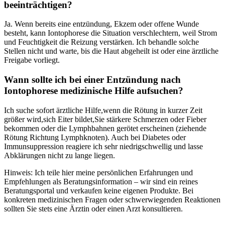
beeinträchtigen?
Ja. Wenn bereits eine entzündung, Ekzem⁢ oder​ offene Wunde
besteht,⁤ kann‍ Iontophorese die Situation⁢ verschlechtern,⁣ weil Strom
und ‌Feuchtigkeit die Reizung verstärken. ‍Ich behandle​ solche
Stellen ⁢nicht und warte, bis die Haut abgeheilt ist oder eine ärztliche
Freigabe vorliegt.
Wann ⁣sollte ich bei ‍einer Entzündung nach
Iontophorese ⁣medizinische Hilfe aufsuchen?
Ich suche sofort ärztliche Hilfe,wenn die Rötung in⁤ kurzer⁢ Zeit
größer⁤ wird,sich​ Eiter bildet,Sie stärkere Schmerzen oder Fieber
bekommen ⁣oder die Lymphbahnen⁣ gerötet erscheinen⁣ (ziehende
Rötung Richtung ⁤Lymphknoten). Auch bei⁤ Diabetes‍ oder
Immunsuppression reagiere ich‌ sehr niedrigschwellig und‌ lasse
Abklärungen nicht zu ‍lange ​liegen.
Hinweis: Ich teile hier meine persönlichen Erfahrungen⁣ und
Empfehlungen als Beratungsinformation – wir sind ein ​reines
Beratungsportal und ​verkaufen keine eigenen ⁤Produkte.⁢ Bei
konkreten medizinischen Fragen oder schwerwiegenden ‍Reaktionen
sollten Sie​ stets eine ‍Ärztin​ oder ‌einen Arzt konsultieren.