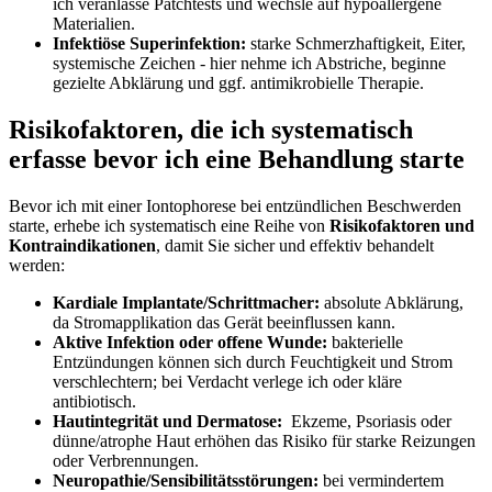
‍ich⁢ veranlasse Patchtests und‌ wechsle auf hypoallergene‌
Materialien.
Infektiöse​ Superinfektion:
starke‍ Schmerzhaftigkeit, Eiter,‌
systemische Zeichen -⁣ hier nehme ich Abstriche, beginne⁣
gezielte Abklärung und ggf. antimikrobielle Therapie.
Risikofaktoren, die ich systematisch
erfasse bevor ich eine‍ Behandlung⁤ starte
Bevor ich mit ⁣einer‌ Iontophorese bei‍ entzündlichen Beschwerden
starte, ⁢erhebe ich systematisch eine Reihe von
Risikofaktoren und
Kontraindikationen
,⁤ damit Sie sicher⁣ und ‍effektiv behandelt
⁢werden:
Kardiale Implantate/Schrittmacher:
absolute Abklärung,
da Stromapplikation das Gerät beeinflussen kann.
Aktive Infektion oder ⁣offene Wunde:
bakterielle
⁢Entzündungen ‍können sich durch Feuchtigkeit und Strom
verschlechtern; bei Verdacht verlege ich⁢ oder kläre
antibiotisch.
Hautintegrität ‌und ‌Dermatose:
‌ Ekzeme, Psoriasis oder
dünne/atrophe Haut erhöhen⁣ das Risiko für starke ​Reizungen
oder Verbrennungen.
Neuropathie/Sensibilitätsstörungen:
bei vermindertem