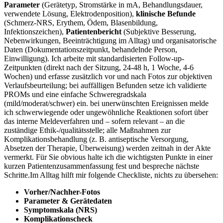
Parameter
(Gerätetyp, Stromstärke in mA, Behandlungsdauer,
verwendete ‌Lösung, Elektrodenposition),
klinische Befunde
(Schmerz-NRS, Erythem, Ödem, ​Blasenbildung,
Infektionszeichen),
Patientenbericht
(Subjektive Besserung,
Nebenwirkungen, Beeinträchtigung im Alltag) und organisatorische
Daten⁢ (Dokumentationszeitpunkt, behandelnde⁤ Person,
Einwilligung). Ich arbeite mit standardisierten Follow-up-
Zeitpunkten (direkt ⁢nach der Sitzung, 24-48 h, 1 ‍Woche, 4-6
Wochen) und erfasse zusätzlich vor⁢ und nach Fotos zur ‌objektiven⁢
Verlaufsbeurteilung;⁢ bei ​auffälligen Befunden setze ich validierte
‍PROMs​ und eine einfache Schweregradskala
(mild/moderat/schwer) ein.⁤ bei unerwünschten Ereignissen ‍melde
ich schwerwiegende ⁣oder ungewöhnliche Reaktionen sofort über ​
das interne Meldeverfahren und – sofern ‌relevant – an die⁤
zuständige ​Ethik-/qualitätsstelle; alle Maßnahmen zur
Komplikationsbehandlung (z. B.‍ antiseptische Versorgung,
Absetzen⁣ der Therapie, Überweisung) werden⁢ zeitnah in der Akte⁣
vermerkt. Für Sie obvious halte​ ich die wichtigsten Punkte in einer
kurzen Patientenzusammenfassung fest und bespreche ⁤nächste
Schritte.Im ‌Alltag⁤ hilft mir folgende Checkliste,‍ nichts‍ zu übersehen:
Vorher/Nachher-Fotos
Parameter &​ Gerätedaten
Symptomskala (NRS)
Komplikationscheck