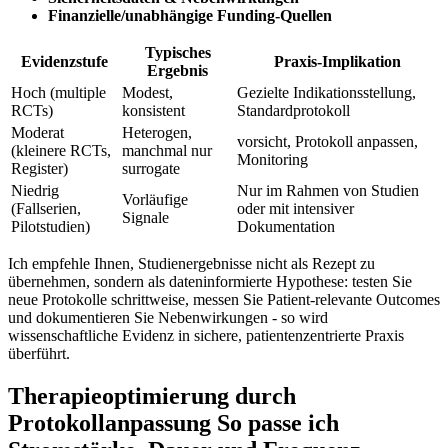
Finanzielle/unabhängige ⁢Funding-Quellen
Typisches
Evidenzstufe
Praxis-Implikation
‍Ergebnis
Hoch (multiple
Modest,
Gezielte Indikationsstellung,
RCTs)
konsistent
Standardprotokoll
Moderat
Heterogen,
vorsicht, ‍Protokoll⁢ anpassen,
(kleinere‍ RCTs,
‌manchmal nur
Monitoring
Register)
surrogate
Niedrig
Nur ‌im Rahmen von ⁢Studien
Vorläufige
⁢(Fallserien,
oder mit intensiver
Signale
Pilotstudien)
Dokumentation
Ich empfehle Ihnen, Studienergebnisse nicht ⁣als Rezept zu
übernehmen, sondern als dateninformierte⁤ Hypothese: testen Sie ​
neue ‌Protokolle schrittweise, messen​ Sie Patient-relevante Outcomes
und dokumentieren Sie Nebenwirkungen ⁤- so wird
⁤wissenschaftliche Evidenz in sichere, patientenzentrierte Praxis
überführt.
Therapieoptimierung durch
Protokollanpassung So passe ich‍