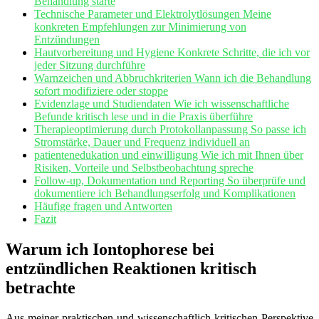
Behandlung⁣ starte
Technische Parameter und Elektrolytlösungen⁤ Meine‍
konkreten Empfehlungen⁣ zur Minimierung von
Entzündungen
Hautvorbereitung und Hygiene Konkrete Schritte, die ​ich vor
jeder ⁢Sitzung durchführe
Warnzeichen und Abbruchkriterien Wann ich die Behandlung
sofort modifiziere oder ​stoppe
Evidenzlage und Studiendaten​ Wie ich‌ wissenschaftliche⁣
Befunde kritisch lese⁣ und in die Praxis überführe
Therapieoptimierung durch⁢ Protokollanpassung ​So passe ich
Stromstärke, ​Dauer⁢ und Frequenz individuell an
patientenedukation und einwilligung⁣ Wie ich ​mit ​Ihnen über
Risiken, Vorteile und Selbstbeobachtung spreche
Follow-up, Dokumentation und Reporting​ So überprüfe⁢ und​
dokumentiere ich​ Behandlungserfolg ​und Komplikationen
Häufige fragen und Antworten
Fazit
Warum ​ich Iontophorese bei
entzündlichen Reaktionen kritisch
‌betrachte
Aus meiner praktischen⁣ und wissenschaftlich-kritischen ‍Perspektive