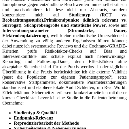
Iontophorese gegen entzündliche‌ Beschwerden immer selbstkritisch
und praxisorientiert: Ich ⁤lese nicht⁤ nur Abstracts, sondern
konzentriere⁢ mich auf
Studientyp ⁤(RCT vs.
Beobachtungsstudie)
,
Primärendpunkte (klinisch relevant vs.
Surrogat)
,
Stichprobengröße und​ statistische⁤ Power
, ‍sowie auf
Interventionsparameter (Stromstärke, Dauer,
Elektrodenplatzierung)
, ​weil ⁤kleine methodische Unterschiede ‍in
der Anwendung​ zu völlig anderen Ergebnissen⁢ führen können;
⁣dabei nutze ich systematische Reviews und die Cochrane-/GRADE-
Kriterien, prüfe⁣ Risikofaktor-Checks auf⁤ Bias und
Interessenkonflikte und schaue explizit nach‍ nebenwirkungs-
Reporting ​und Follow-up-Dauer, denn Effektstärken ohne
akzeptable ‌Sicherheit ⁤sind für​ die Praxis⁢ wertlos.⁤ In der​ täglichen⁣
Überführung in die Praxis berücksichtige ich die ⁤externe Validität⁤
(passt die Population zur eigenen Patientengruppe?), setze‍
konservative⁤ Startparameter, dokumentiere Parameteränderungen
standardisiert und etabliere lokale​ Audit-Schleifen, um Real-World-
Effektivität und‍ Sicherheit zu erfassen. ​konkret arbeite ich mit dieser
kurzen​ Checkliste, bevor ich ​eine‌ Studie ​in die Patientenbetreuung
übernehme:
Studientyp & Qualität
Endpunkt-Relevanz
Reproduzierbarkeit der Methode
Sicherheitsdaten & Nebenwirkungen