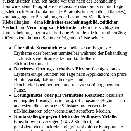
aufschlussreich sind. Ich messe vor⁣ und nach der Behandlung ​
Hautwiderstand,fotografiere die Läsionen standardisiert und‌ frage
gezielt nach Vorerkrankungen (z.B. atopische dermatitis, Diabetes),
vorangegangener Bestrahlung⁤ oder bekannten Metall- bzw.
Klebeallergien⁣ – denn
klinisches erscheinungsbild
,
zeitlicher
Verlauf
und⁢
Verortung ⁢zur Elektrode
​ liefern die wichtigsten​
Unterscheidungsmerkmale; typische Befunde, ‍die​ ich routinemäßig
differenziere, können Sie ⁤in der folgenden Liste ⁣sehen:
Überhöhte Stromdichte:
schnelle, scharf ‌begrenzte
Erytheme oder brennen unmittelbar während der⁢ Behandlung
– ich reduziere⁤ Stromstärke und kontrolliere
Elektrodenkontakt.
Barriereverletzung / irritatives Ekzem:
flächiges, raues​
Erythem einige Stunden ⁤bis Tage ⁢nach‌ Applikation; ich prüfe
Hautintegrität,‍ dokumentiere pH‑ und
Feuchtigkeitsbedingungen und rate ⁤zur vorübergehenden
Pause.
Lösungsmittel-‌ oder pH‑vermittelte⁣ Reaktion:
lokalisiert‍
entlang der Lösungsausbreitung, oft langsamer Beginn – ich
analysiere die eingesetzte Substanz und verwende
pH‑Indikatoren oder wechsle ​auf gepufferte Medien.
Kontaktallergie gegen Elektroden/Adhäsive/Metalle:
⁤
typischerweise verzögert (24-72 Stunden),⁤ mit
persistierendem Juckreiz ‍und ggf. ‍vesikulöser Komponente –