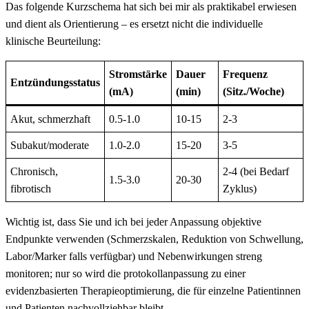
Das ​folgende‍ Kurzschema hat ​sich bei mir als praktikabel erwiesen
und‍ dient als Orientierung – es‌ ersetzt⁤ nicht die ‍individuelle⁤
klinische‌ Beurteilung:
Stromstärke
Dauer
Frequenz
Entzündungsstatus
(mA)
(min)
(Sitz./Woche)
Akut, schmerzhaft
0.5-1.0
10-15
2-3
Subakut/moderate
1.0-2.0
15-20
3-5
Chronisch,‌
2-4‍ (bei Bedarf
1.5-3.0
20-30
fibrotisch
Zyklus)
Wichtig ist, dass Sie ‌und ich bei jeder Anpassung objektive
Endpunkte verwenden (Schmerzskalen, ⁣Reduktion von Schwellung,⁢
Labor/Marker falls verfügbar) und Nebenwirkungen streng
monitoren; nur so⁤ wird die protokollanpassung zu einer
evidenzbasierten Therapieoptimierung, die für einzelne Patientinnen
und Patienten nachvollziehbar bleibt.