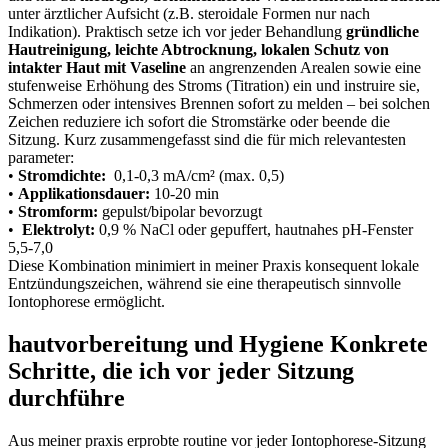
unter ärztlicher Aufsicht (z.B. steroidale Formen nur ⁣nach
Indikation). Praktisch setze ich ⁤vor jeder ‍Behandlung
gründliche
Hautreinigung, leichte ⁢Abtrocknung, lokalen Schutz⁢ von
intakter Haut ‍mit Vaseline
an⁢ angrenzenden Arealen sowie eine
stufenweise Erhöhung des ⁣Stroms (Titration) ‍ein und instruire sie,
Schmerzen oder⁣ intensives⁢ Brennen sofort zu melden – bei ⁢solchen
Zeichen reduziere ich sofort⁤ die Stromstärke‍ oder beende die
Sitzung. ‍Kurz ‌zusammengefasst sind die ⁤für mich ‌relevantesten
‌parameter:
•
Stromdichte:
‌ 0,1-0,3 mA/cm² (max. ‌0,5)
•
Applikationsdauer:
10-20 min
•
Stromform:
gepulst/bipolar​ bevorzugt
• ​
Elektrolyt:
0,9 % NaCl oder gepuffert, hautnahes pH‑Fenster
5,5-7,0
Diese Kombination minimiert in meiner‍ Praxis konsequent lokale
Entzündungszeichen, ⁢während‌ sie eine therapeutisch sinnvolle
Iontophorese ermöglicht.
hautvorbereitung und‌ Hygiene Konkrete
Schritte, die ich vor jeder Sitzung
durchführe
Aus ⁣meiner praxis erprobte routine⁢ vor jeder Iontophorese-Sitzung