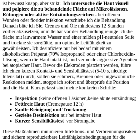
ist bewusst knapp, aber strikt: ⁤
Ich untersuche die Haut visuell
⁣und palpiere ​die zu behandelnde Fläche auf Mikroläsionen,
Rötungen oder aktive Entzündungszeichen
-⁣ bei‌ offenen⁤
Wunden ‌oder⁢ florider infektion verschiebe⁤ ich die Behandlung.
Danach bitte ich Sie, Cremes und⁢ Öle mindestens 12 ⁢Stunden
vorher abzusetzen; unmittelbar vor der⁤ Behandlung reinige ich die
‍fläche mit lauwarmem‌ Wasser⁣ und einer milden pH-neutralen Seife
und trockne sie sorgfältig,⁣ um optimale Leitfähigkeit zu
gewährleisten. Ich desinfiziere nur⁣ bei bedarf mit einem
alkoholischen ‍Präparat (70%​ Isopropanol) oder einer Chlorhexidin-
Lösung, wenn die Haut intakt ist,⁣ und vermeide aggressive Agentien
bei atopischer Haut. Bevor die Elektroden platziert werden,‌ führe
ich einen ⁤kurzen ‌Kontakt-‌ und Sensibilitätstest (5-10 s, niedrige
Intensität) durch; sollten sie schmerz, Brennen oder ungewöhnliche
Reaktionen melden, stoppe ​ich sofort ⁣und überprüfe⁢ die ‌Position⁢
und die Haut. Kurz gefasst sind⁣ meine konkreten Schritte: ​
Inspektion
(keine‌ offenen ‍Läsionen,keine akute entzündung)
Fettfreie Haut
‍(Cremepause 12 h)
Sanfte Reinigung und Trocknung
Gezielte ​Desinfektion
nur bei intakter Haut
Kurzer Sensibilitätstest
​ vor Stromgabe
Diese ‍Maßnahmen minimieren Infektions- und‌ Verbrennungsrisiken
und sichern‍ reproduzierbare Leitfähigkeitsbedingungen für die ​