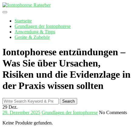
Skip
to
content
Startseite
Grundlagen der Iontophorese
Anwendung & Tipps
Geräte & Zubehör
Iontophorese entzündungen –
Was Sie über Ursachen,
Risiken und die Evidenzlage in
der Praxis wissen sollten
Search
Search
for:
29
Dez.
29. Dezember 2025
Grundlagen der Iontophorese
No Comments
Keine Produkte gefunden.