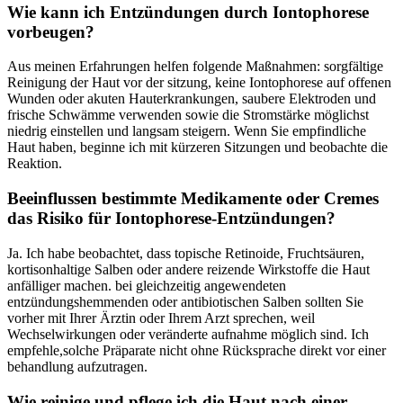
Wie kann⁢ ich⁣ Entzündungen durch ‍Iontophorese
vorbeugen?
Aus meinen Erfahrungen helfen folgende ​Maßnahmen: sorgfältige
Reinigung der Haut‍ vor der sitzung, keine‌ Iontophorese auf offenen‍
Wunden oder akuten Hauterkrankungen, saubere ‌Elektroden ‌und
‌frische‍ Schwämme ‌verwenden sowie die⁢ Stromstärke möglichst⁤
niedrig einstellen und langsam steigern. Wenn Sie⁤ empfindliche
Haut haben, beginne ich mit kürzeren Sitzungen ⁣und beobachte die
Reaktion.
Beeinflussen bestimmte Medikamente ‌oder Cremes
das Risiko ⁢für Iontophorese-Entzündungen?
Ja. Ich ‍habe beobachtet, ‌dass topische Retinoide,⁤ Fruchtsäuren,
kortisonhaltige Salben oder andere reizende​ Wirkstoffe die Haut
anfälliger machen. bei gleichzeitig angewendeten
⁤entzündungshemmenden oder antibiotischen‌ Salben sollten Sie
vorher⁤ mit Ihrer‍ Ärztin ⁣oder Ihrem Arzt sprechen, weil
Wechselwirkungen oder veränderte aufnahme ‍möglich sind. ⁣Ich‍
empfehle,solche⁣ Präparate nicht ohne Rücksprache direkt vor ‌einer​
behandlung aufzutragen.
Wie reinige und‍ pflege​ ich die Haut nach einer⁢