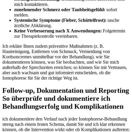
mich kontaktieren.
zunehmender Schmerz oder Taubheitsgefühl:
sofort⁢
melden.
Systemische Symptome (Fieber,‍ Schüttelfrost):
rasche
ärztliche Abklärung.
Keine‌ Verbesserung nach X Anwendungen:
Folgetermin
zur Therapiekontrolle vereinbaren.
Ich erkläre Ihnen zudem ‌präventive Maßnahmen (z. B.
Hautreinigung, Entfernen von Schmuck, Vermeidung ⁢von
Kortisoncremes unmittelbar⁤ vor⁤ der Behandlung), wie Sie
dokumentieren ‍können, was⁤ Sie beobachten, und wie Sie mich
außerhalb der Sprechzeiten erreichen;⁣ so können​ Sie mit Vertrauen,
aber‍ auch wachsam⁢ und gut informiert entscheiden, ob die
Iontophorese ⁣für Sie der ‍richtige Weg ist.
Follow-up,​ Dokumentation⁤ und ‍Reporting
So überprüfe⁤ und dokumentiere ​ich
Behandlungserfolg und Komplikationen
ich dokumentiere den‍ Verlauf nach jeder Iontophorese-Behandlung⁤
streng nach einem festen Schema, damit Sie und‍ ich klar erkennen
können, ob die Intervention wirkt oder ob Komplikationen auftreten: