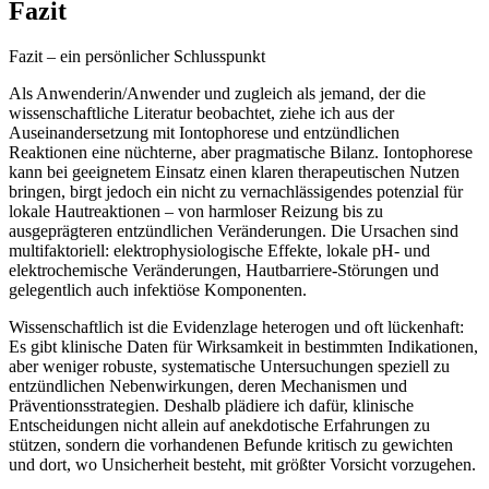
Fazit
Fazit – ein persönlicher Schlusspunkt
Als ​Anwenderin/Anwender⁢ und zugleich⁤ als⁣ jemand, der⁣ die
wissenschaftliche Literatur beobachtet, ziehe ich ⁤aus ‌der
Auseinandersetzung mit Iontophorese und entzündlichen
‌Reaktionen eine nüchterne,‌ aber pragmatische​ Bilanz. ‌Iontophorese
kann bei geeignetem⁤ Einsatz einen klaren therapeutischen Nutzen
bringen,‍ birgt​ jedoch ⁤ein nicht zu vernachlässigendes potenzial für
lokale Hautreaktionen – von ⁤harmloser Reizung⁤ bis ‍zu
ausgeprägteren entzündlichen‍ Veränderungen. Die Ursachen sind‍
multifaktoriell: elektrophysiologische Effekte, lokale pH- und
elektrochemische Veränderungen, Hautbarriere-Störungen und
gelegentlich auch infektiöse Komponenten.
Wissenschaftlich ist die ⁢Evidenzlage heterogen und oft​ lückenhaft:
Es gibt ‌klinische ‍Daten für Wirksamkeit in‌ bestimmten Indikationen,
aber weniger robuste, ⁤systematische Untersuchungen speziell zu
entzündlichen Nebenwirkungen, deren Mechanismen und
Präventionsstrategien.⁤ Deshalb plädiere ich dafür, ​klinische
Entscheidungen nicht‍ allein auf anekdotische ‍Erfahrungen zu
stützen, ⁤sondern die⁤ vorhandenen Befunde kritisch zu gewichten⁣
und dort, wo Unsicherheit besteht, mit größter​ Vorsicht vorzugehen.