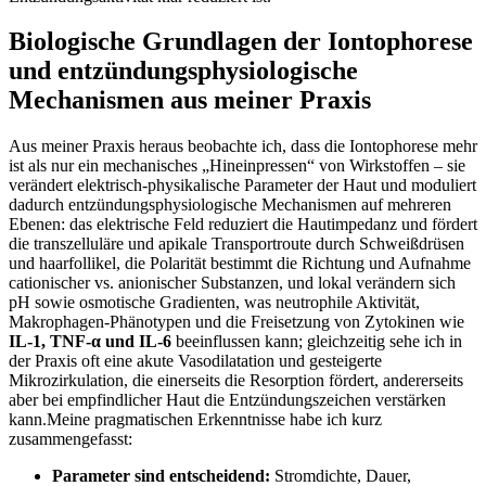
Biologische Grundlagen der‌ Iontophorese
und entzündungsphysiologische​
Mechanismen aus meiner Praxis
Aus meiner Praxis heraus‌ beobachte ich, dass die Iontophorese‌ mehr
⁢ist als nur ein ⁣mechanisches „Hineinpressen“ von Wirkstoffen – sie
verändert elektrisch-physikalische Parameter​ der Haut und moduliert
dadurch⁤ entzündungsphysiologische Mechanismen auf mehreren
Ebenen: das elektrische Feld reduziert die Hautimpedanz und fördert
die transzelluläre und apikale Transportroute durch Schweißdrüsen
und haarfollikel, die ‌Polarität bestimmt die Richtung und Aufnahme⁤
cationischer⁤ vs. anionischer ⁢Substanzen, und lokal verändern sich
pH sowie osmotische⁤ Gradienten, was‌ neutrophile ⁤Aktivität,
Makrophagen‑Phänotypen ‌und die ⁢Freisetzung von Zytokinen wie
IL‑1, TNF‑α und IL‑6
beeinflussen ⁢kann; gleichzeitig ​sehe ich in
der Praxis oft eine akute⁣ Vasodilatation und gesteigerte
Mikrozirkulation, die einerseits die ⁤Resorption fördert, andererseits
aber bei empfindlicher Haut die Entzündungszeichen verstärken
kann.Meine ​pragmatischen Erkenntnisse ‍habe ich kurz‍
zusammengefasst:
Parameter⁣ sind entscheidend:
Stromdichte, ⁣Dauer,