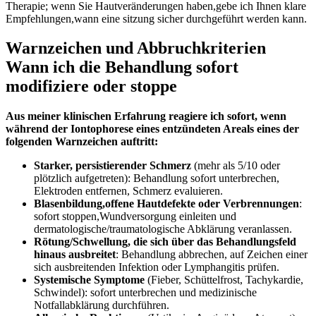
Therapie; ‌wenn Sie Hautveränderungen haben,gebe ich Ihnen klare
Empfehlungen,wann eine ⁤sitzung ⁢sicher durchgeführt werden kann.
Warnzeichen und Abbruchkriterien
Wann ich ⁢die Behandlung sofort
modifiziere ‌oder stoppe
Aus meiner klinischen Erfahrung⁢ reagiere ⁤ich sofort, wenn
während der Iontophorese eines entzündeten ​Areals eines der
folgenden Warnzeichen auftritt:
Starker, ​persistierender Schmerz
(mehr als 5/10 oder
plötzlich aufgetreten): ‍Behandlung sofort unterbrechen,
Elektroden entfernen, Schmerz evaluieren.
Blasenbildung,offene Hautdefekte ​oder Verbrennungen
:
sofort⁤ stoppen,Wundversorgung einleiten und
dermatologische/traumatologische⁤ Abklärung veranlassen.
Rötung/Schwellung, die sich über das ⁢Behandlungsfeld
hinaus ausbreitet
: Behandlung​ abbrechen, auf⁢ Zeichen ‌einer
sich ⁣ausbreitenden Infektion oder Lymphangitis prüfen.
Systemische Symptome
(Fieber, Schüttelfrost, Tachykardie,
⁣Schwindel): sofort unterbrechen und medizinische
Notfallabklärung durchführen.