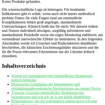
Keine Produkte gefunden.
Die wissenschaftliche Lage ist heterogen: ⁤Für bestimmte
Indikationen gibt es solide, wenn auch⁤ nicht‍ immer​ methodisch
perfekte Daten;​ für viele Fragen rund um entzündliche
Komplikationen ‌fehlen groß ⁢angelegte,‍ standardisierte
Untersuchungen.⁣ Klinisch heißt ⁤das für ⁤mich: Wir müssen risiken⁣
und⁤ Nutzen individuell abwägen,⁣ sorgfältig informieren und‍
standardisierte Protokolle⁣ sowie ein ⁣enges Monitoring etablieren, um
vermeidbare unerwünschte Effekte ‍zu ⁣minimieren. In den folgenden
Abschnitten werde ich Ursachen und Risikofaktoren detaillierter
beschreiben, die klinischen Erscheinungsbilder skizzieren und die
für die​ Praxis relevanten​ Erkenntnisse aus der Literatur ⁣kritisch⁤
einordnen.
Inhaltsverzeichnis
Warum ‌ich Iontophorese ‍bei ⁤entzündlichen Reaktionen
kritisch betrachte
Biologische Grundlagen der Iontophorese und
entzündungsphysiologische Mechanismen aus ⁢meiner ​Praxis
Typische ⁣Ursachen entzündlicher​ Reaktionen‌ bei
Iontophorese und wie ich sie in der klinik identifiziere
Risikofaktoren, die ich‌ systematisch erfasse bevor ich eine