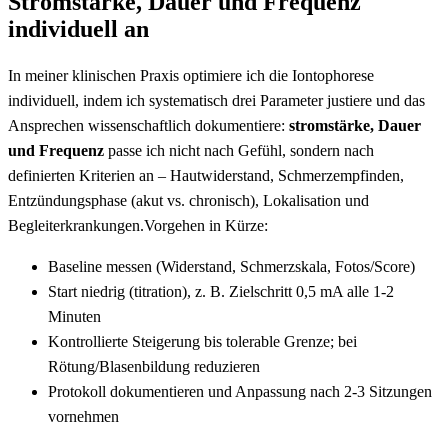
Stromstärke,​ Dauer⁣ und Frequenz
individuell​ an
In meiner⁣ klinischen Praxis optimiere ich die​ Iontophorese
individuell, indem ich systematisch drei Parameter justiere und ⁤das
Ansprechen⁣ wissenschaftlich dokumentiere:
stromstärke, Dauer
‌und Frequenz
passe ich nicht nach ​Gefühl, sondern ​nach
⁢definierten Kriterien an – ‌Hautwiderstand, Schmerzempfinden,
⁤Entzündungsphase (akut vs. ⁤chronisch), Lokalisation​ und
Begleiterkrankungen.Vorgehen in Kürze:
Baseline messen (Widerstand, ⁤Schmerzskala, Fotos/Score)
Start niedrig (titration), ‍z. B. Zielschritt 0,5‍ mA alle ⁤1-2
Minuten
Kontrollierte Steigerung bis tolerable Grenze; bei
Rötung/Blasenbildung‌ reduzieren
Protokoll⁤ dokumentieren und Anpassung ‌nach 2-3 Sitzungen ​
vornehmen