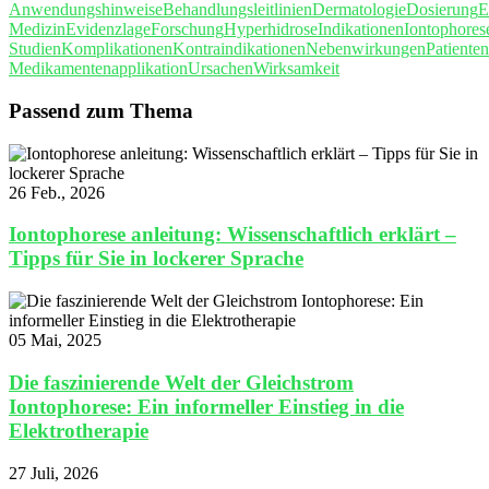
Anwendungshinweise
Behandlungsleitlinien
Dermatologie
Dosierung
E
Medizin
Evidenzlage
Forschung
Hyperhidrose
Indikationen
Iontophores
Studien
Komplikationen
Kontraindikationen
Nebenwirkungen
Patiente
Medikamentenapplikation
Ursachen
Wirksamkeit
Passend zum Thema
26 Feb., 2026
Iontophorese anleitung: Wissenschaftlich erklärt –
Tipps für Sie in lockerer Sprache
05 Mai, 2025
Die faszinierende Welt der Gleichstrom
Iontophorese: Ein informeller Einstieg in die
Elektrotherapie
27 Juli, 2026