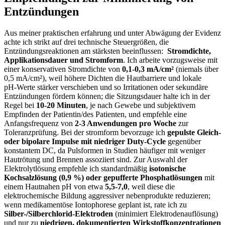
⁣Entzündungen
Aus meiner ⁤praktischen erfahrung und unter Abwägung der⁣ Evidenz
⁣achte ich strikt ​auf drei technische Steuergrößen, die
Entzündungsreaktionen am stärksten beeinflussen: ‌
Stromdichte,
‍Applikationsdauer und Stromform
. Ich arbeite‌ vorzugsweise mit
einer konservativen Stromdichte von
0,1-0,3⁤ mA/cm²
(niemals über
0,5 mA/cm²), ‌weil höhere Dichten die ⁤Hautbarriere und lokale⁤
pH‑Werte stärker verschieben und so Irritationen ⁤oder sekundäre
Entzündungen fördern können; die Sitzungsdauer halte​ ich in der
Regel bei
10-20 Minuten
, je ⁤nach ⁢Gewebe und subjektivem
Empfinden der Patientin/des Patienten, ⁤und empfehle eine⁤
Anfangsfrequenz​ von
2-3 Anwendungen pro Woche
zur​
Toleranzprüfung. Bei der stromform ​bevorzuge ich
gepulste Gleich-
⁣oder bipolare Impulse mit niedriger Duty‑Cycle
gegenüber​
konstantem DC, da ‍Pulsformen‍ in⁤ Studien häufiger mit weniger
Hautrötung und⁤ Brennen assoziiert sind.⁤ Zur Auswahl der
Elektrolytlösung empfehle ich standardmäßig
isotonische
Kochsalzlösung ‌(0,9 ⁢%) oder gepufferte ⁢Phosphatlösungen
mit
einem Hautnahen ‍pH von etwa
5,5-7,0
, weil diese die
elektrochemische Bildung aggressiver ⁣nebenprodukte reduzieren;
‌wenn medikamentöse Iontophorese geplant ist,⁤ rate ich​ zu⁣
Silber-/Silberchlorid‑Elektroden
(minimiert ⁤Elektrodenauflösung)‍
und nur zu
niedrigen, dokumentierten Wirkstoffkonzentrationen