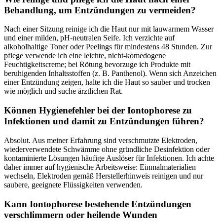
Behandlung, um ⁢Entzündungen zu vermeiden?
Nach einer ⁣Sitzung reinige ⁤ich die‍ Haut nur ⁢mit​ lauwarmem Wasser
und einer milden,⁢ pH-neutralen Seife. Ich verzichte auf
alkoholhaltige Toner oder‌ Peelings ​für mindestens 48 Stunden. Zur
pflege ⁢verwende ich eine leichte, nicht-komedogene
Feuchtigkeitscreme; bei​ Rötung bevorzuge ich Produkte mit‍
beruhigenden Inhaltsstoffen (z. ⁣B. Panthenol).‍ Wenn sich Anzeichen
einer​ Entzündung zeigen, halte ich die Haut so sauber und trocken
wie möglich und suche ärztlichen Rat.
Können Hygienefehler bei der Iontophorese ⁣zu
Infektionen und damit ⁢zu⁢ Entzündungen führen?
Absolut. Aus meiner Erfahrung sind verschmutzte Elektroden,
wiederverwendete‌ Schwämme ohne ​gründliche Desinfektion ‌oder
‌kontaminierte Lösungen häufige ⁤Auslöser ​für Infektionen. Ich achte
daher immer⁤ auf ‍hygienische Arbeitsweise: ⁢Einmalmaterialien
wechseln, Elektroden gemäß Herstellerhinweis reinigen‌ und nur
‌saubere,⁣ geeignete Flüssigkeiten ‍verwenden.
Kann Iontophorese bestehende Entzündungen
verschlimmern ⁤oder heilende⁢ Wunden