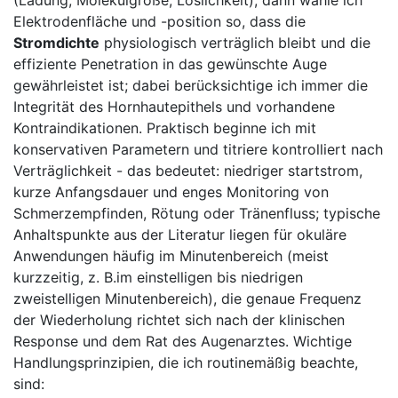
Elektrodenfläche und -position so, dass die
Stromdichte
physiologisch​ verträglich bleibt und die
⁣effiziente Penetration ⁤in das gewünschte‍ Auge
gewährleistet ist;​ dabei‍ berücksichtige⁤ ich ​immer⁤ die
Integrität ⁢des Hornhautepithels und ‌vorhandene⁢
Kontraindikationen. Praktisch beginne ich mit
konservativen Parametern und titriere kontrolliert nach
‍Verträglichkeit ​- das bedeutet:⁣ niedriger startstrom,
kurze Anfangsdauer und​ enges Monitoring von⁤
Schmerzempfinden, Rötung oder Tränenfluss; typische
Anhaltspunkte aus⁤ der Literatur liegen für ⁢okuläre
Anwendungen häufig im Minutenbereich⁢ (meist
kurzzeitig, z. B.im ​einstelligen ‍bis niedrigen
zweistelligen Minutenbereich), die genaue Frequenz
der Wiederholung ⁢richtet ⁣sich ⁢nach der klinischen⁢
Response und dem ‌Rat des Augenarztes. ⁢Wichtige
‍Handlungsprinzipien,⁣ die ich​ routinemäßig beachte,
sind: