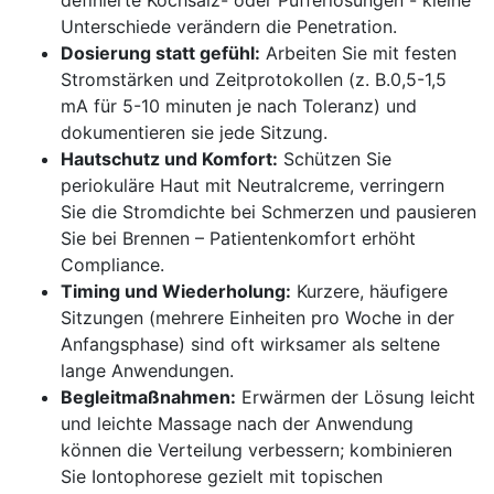
Unterschiede‍ verändern‌ die Penetration.
Dosierung ⁣statt gefühl:
Arbeiten ⁢Sie⁢ mit ‍festen
Stromstärken und Zeitprotokollen⁤ (z. B.0,5-1,5
mA für ‌5-10 minuten je nach Toleranz) und
dokumentieren sie⁤ jede ⁢Sitzung.
Hautschutz und Komfort:
Schützen Sie
‍periokuläre Haut mit Neutralcreme, verringern
⁤Sie die ⁣Stromdichte bei⁣ Schmerzen und pausieren
Sie bei Brennen – Patientenkomfort erhöht
Compliance.
Timing und ​Wiederholung:
Kurzere, häufigere
Sitzungen (mehrere Einheiten pro Woche​ in ⁣der
Anfangsphase)⁣ sind oft wirksamer‍ als seltene⁢
lange Anwendungen.
Begleitmaßnahmen:
Erwärmen der Lösung leicht
und leichte Massage nach der Anwendung
können ‍die⁢ Verteilung verbessern;‍ kombinieren
‌Sie⁣ Iontophorese gezielt mit‌ topischen