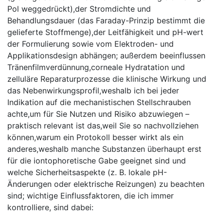
Pol weggedrückt),der​ Stromdichte​ und
Behandlungsdauer (das Faraday-Prinzip bestimmt⁣ die
gelieferte ​Stoffmenge),der⁢ Leitfähigkeit und‍ pH-wert
der Formulierung ‍sowie vom Elektroden- ​und
Applikationsdesign⁤ abhängen; ⁤außerdem ‌beeinflussen‌
Tränenfilmverdünnung,corneale ⁤Hydratation und⁢
zelluläre ​Reparaturprozesse die klinische Wirkung und
das Nebenwirkungsprofil,weshalb ich bei jeder
⁢Indikation auf⁤ die​ mechanistischen Stellschrauben⁤
achte,um für ⁢Sie ⁣Nutzen ⁢und Risiko abzuwiegen –
praktisch relevant ist‌ das,weil ⁣Sie ⁢so nachvollziehen
können,warum ein Protokoll besser wirkt als ​ein ​
anderes,weshalb manche ‌Substanzen überhaupt‍ erst
für die iontophoretische Gabe geeignet​ sind und
welche ‍Sicherheitsaspekte⁢ (z. ‌B. lokale ⁢pH-
Änderungen oder elektrische Reizungen) zu ‍beachten
sind; wichtige Einflussfaktoren, die ich​ immer ​
kontrolliere, ‌sind ​dabei: