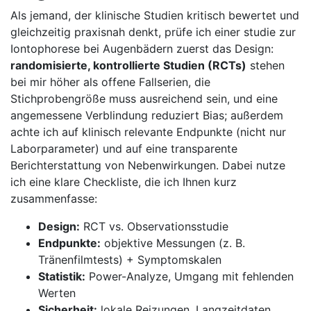
Als jemand, ‌der ‍klinische ⁣Studien kritisch bewertet und
gleichzeitig praxisnah denkt, prüfe⁢ ich einer studie ⁤zur⁣
Iontophorese bei Augenbädern zuerst das Design: ‍
randomisierte, ​kontrollierte ⁤Studien (RCTs)
stehen
bei ⁢mir ‍höher als offene ⁢Fallserien, die
Stichprobengröße muss ausreichend sein, und eine
angemessene Verblindung reduziert Bias; ‍außerdem
achte‌ ich​ auf ‍klinisch ‌relevante Endpunkte (nicht nur
Laborparameter) und ​auf eine transparente
Berichterstattung ​von Nebenwirkungen. Dabei nutze‌
ich⁣ eine ‌klare Checkliste,‌ die‍ ich Ihnen kurz
zusammenfasse:
Design:
RCT⁣ vs. Observationsstudie
Endpunkte:
objektive Messungen ‌(z.​ B.
Tränenfilmtests) + Symptomskalen
Statistik:
Power-Analyze,‌ Umgang mit fehlenden
Werten
Sicherheit:
lokale⁢ Reizungen, Langzeitdaten