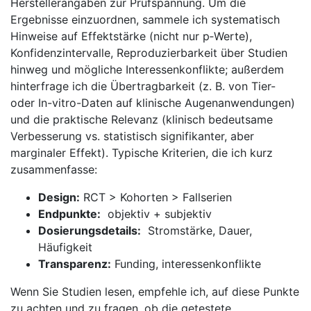
Herstellerangaben zur Prüfspannung.⁢ Um‍ die
⁣Ergebnisse einzuordnen, sammele ich systematisch
Hinweise auf Effektstärke‍ (nicht nur p‑Werte),
Konfidenzintervalle, Reproduzierbarkeit über ​Studien
hinweg ‍und mögliche ⁢Interessenkonflikte;‌ außerdem
hinterfrage ich ⁢die Übertragbarkeit (z. B. von Tier-
oder​ In-vitro-Daten⁣ auf ​klinische Augenanwendungen)
und die praktische⁤ Relevanz (klinisch bedeutsame
Verbesserung​ vs. statistisch signifikanter, aber
marginaler Effekt). Typische Kriterien, die⁤ ich kurz​
zusammenfasse: ‍
Design:
RCT > Kohorten⁤ > ⁤Fallserien
Endpunkte:
‌ objektiv + subjektiv
Dosierungsdetails:
⁤ Stromstärke, Dauer,
Häufigkeit
Transparenz:
Funding, interessenkonflikte
Wenn Sie Studien lesen,‌ empfehle ich, auf ‌diese Punkte
zu achten​ und zu fragen, ob die getestete