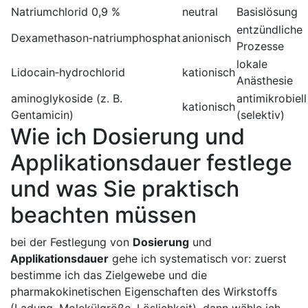
Natriumchlorid 0,9 %
neutral
Basislösung
entzündliche
Dexamethason‑natriumphosphat
anionisch
Prozesse
lokale
Lidocain‑hydrochlorid
kationisch
Anästhesie
aminoglykoside (z. B. ​
antimikrobiell
kationisch
Gentamicin)
(selektiv)
Wie ⁣ich Dosierung und
⁣Applikationsdauer festlege⁣
und was Sie praktisch
beachten müssen
bei der Festlegung von
Dosierung
​und
Applikationsdauer
gehe ich systematisch vor: zuerst
bestimme ich das Zielgewebe ‍und die
pharmakokinetischen Eigenschaften des Wirkstoffs
(Ladung, ‌Molekülgröße,⁢ Löslichkeit), dann wähle ich