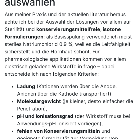
auswählen
Aus⁢ meiner Praxis und ⁢der aktuellen ‌literatur heraus⁤
achte ich bei der Auswahl der Lösungen ⁣vor allem auf
⁢Sterilität und
konservierungsmittelfreie, ‌isotone
Formulierungen
; als ‌Basisspülung verwende ich meist
steriles Natriumchlorid⁢ 0,9 ‌%, weil es die Leitfähigkeit
sicherstellt und ⁢die Hornhaut‌ schont. Für ​
pharmakologische applikationen kommen vor allem⁣
elektrisch ⁤geladene Wirkstoffe in frage – dabei⁤
entscheide ich nach ​folgenden Kriterien:
Ladung
(Kationen werden über die Anode,
Anionen über die ⁣Kathode transportiert),
Molekulargewicht
(je kleiner, desto einfacher die
Penetration),
pH und Ionisationsgrad
(der Wirkstoff muss bei
Anwendungs‑pH ionisiert ⁤vorliegen),
fehlen von ⁣Konservierungsmitteln
und
geeignete Osmolarität zur Vermeidung von